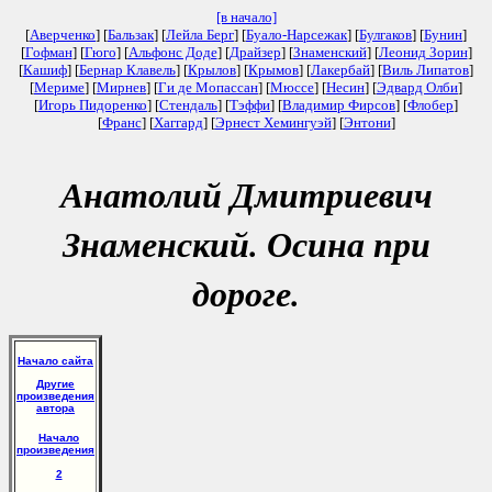
[в начало]
[
Аверченко
] [
Бальзак
] [
Лейла Берг
] [
Буало-Нарсежак
] [
Булгаков
] [
Бунин
]
[
Гофман
] [
Гюго
] [
Альфонс Доде
] [
Драйзер
] [
Знаменский
] [
Леонид Зорин
]
[
Кашиф
] [
Бернар Клавель
] [
Крылов
] [
Крымов
] [
Лакербай
] [
Виль Липатов
]
[
Мериме
] [
Мирнев
] [
Ги де Мопассан
] [
Мюссе
] [
Несин
] [
Эдвард Олби
]
[
Игорь Пидоренко
] [
Стендаль
] [
Тэффи
] [
Владимир Фирсов
] [
Флобер
]
[
Франс
] [
Хаггард
] [
Эрнест Хемингуэй
] [
Энтони
]
Анатолий Дмитриевич
Знаменский. Осина при
дороге.
Начало сайта
Другие
произведения
автора
Начало
произведения
2