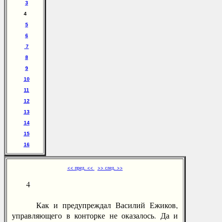
3
4
5
6
7
8
9
10
11
12
13
14
15
16
<< пред. <<
>> след. >>
4
Как и предупреждал Василий Ежиков,
управляющего в конторке не оказалось. Да и