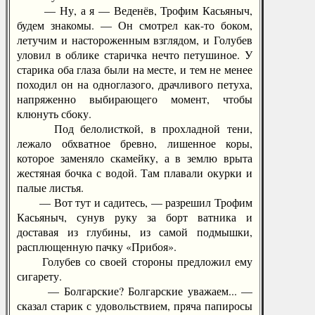
— Ну, а я — Веденёв, Трофим Касьяныч,
будем знакомы. — Он смотрел как-то боком,
летучим и настороженным взглядом, и Голубев
уловил в облике старичка нечто петушиное. У
старика оба глаза были на месте, и тем не менее
походил он на одноглазого, драчливого петуха,
напряженно выбирающего момент, чтобы
клюнуть сбоку.
Под белолисткой, в прохладной тени,
лежало обхватное бревно, лишенное коры,
которое заменяло скамейку, а в землю врыта
жестяная бочка с водой. Там плавали окурки и
палые листья.
— Вот тут и садитесь, — разрешил Трофим
Касьяныч, сунув руку за борт ватника и
доставая из глубины, из самой подмышки,
расплющенную пачку «Прибоя».
Голубев со своей стороны предложил ему
сигарету.
— Болгарские? Болгарские уважаем... —
сказал старик с удовольствием, пряча папиросы