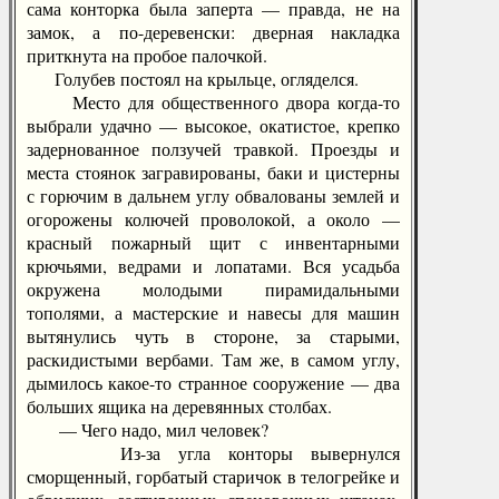
сама конторка была заперта — правда, не на
замок, а по-деревенски: дверная накладка
приткнута на пробое палочкой.
Голубев постоял на крыльце, огляделся.
Место для общественного двора когда-то
выбрали удачно — высокое, окатистое, крепко
задернованное ползучей травкой. Проезды и
места стоянок загравированы, баки и цистерны
с горючим в дальнем углу обвалованы землей и
огорожены колючей проволокой, а около —
красный пожарный щит с инвентарными
крючьями, ведрами и лопатами. Вся усадьба
окружена молодыми пирамидальными
тополями, а мастерские и навесы для машин
вытянулись чуть в стороне, за старыми,
раскидистыми вербами. Там же, в самом углу,
дымилось какое-то странное сооружение — два
больших ящика на деревянных столбах.
— Чего надо, мил человек?
Из-за угла конторы вывернулся
сморщенный, горбатый старичок в телогрейке и