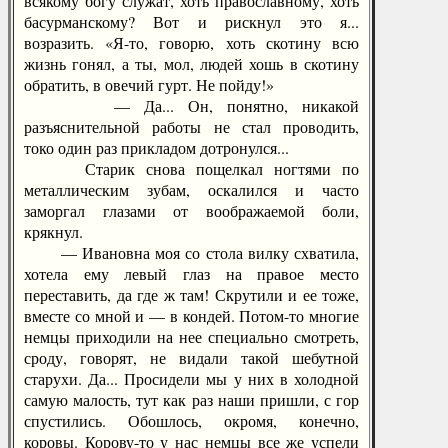
всякому богу служат, хоть православному, хоть
басурманскому? Вот и рискнул это я...
возразить. «Я-то, говорю, хоть скотину всю
жизнь гонял, а ты, мол, людей хошь в скотину
обратить, в овечий гурт. Не пойду!»
— Да... Он, понятно, никакой
разъяснительной работы не стал проводить,
токо один раз прикладом дотронулся...
Старик снова пощелкал ногтями по
металлическим зубам, оскалился и часто
заморгал глазами от воображаемой боли,
крякнул.
— Ивановна моя со стола вилку схватила,
хотела ему левый глаз на правое место
переставить, да где ж там! Скрутили и ее тоже,
вместе со мной и — в кондей. Потом-то многие
немцы приходили на нее специально смотреть,
сроду, говорят, не видали такой шебутной
старухи. Да... Просидели мы у них в холодной
самую малость, тут как раз наши пришли, с гор
спустились. Обошлось, окромя, конечно,
коровы. Корову-то у нас немцы все же успели