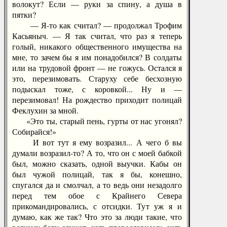
волокут? Если — руки за спину, а душа в
пятки?
— Я-то как считал? — продолжал Трофим
Касьяныч. — Я так считал, что раз я теперь
голый, никакого общественного имущества на
мне, то зачем бы я им понадобился? В солдаты
или на трудовой фронт — не гожусь. Остался я
это, перезимовать. Старуху себе бесхозную
подыскал тоже, с коровкой... Ну и —
перезимовал! На рождество приходит полицай
Феклухин за мной.
«Это ты, старый пень, гурты от нас угонял?
Собирайся!»
И вот тут я ему возразил... А чего б вы
думали возразил-то? А то, что он с моей бабкой
был, можно сказать, одной выучки. Кабы он
был чужой полицай, так я бы, конешно,
спугался да и смолчал, а то ведь они незадолго
перед тем обое с Крайнего Севера
прикомандировались, с отсидки. Тут уж я и
думаю, как же так? Что это за люди такие, что