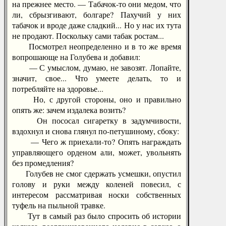
на прежнее место. — Табачок-то они медом, что
ли, сбрызгивают, болгаре? Пахучий у них
табачок и вроде даже сладкий... Но у нас их тута
не продают. Поскольку сами табак ростам...
Посмотрел неопределенно и в то же время
вопрошающе на Голубева и добавил:
— С умыслом, думаю, не завозят. Лопайте,
значит, свое... Что умеете делать, то и
потребляйте на здоровье...
Но, с другой стороны, оно и правильно
опять же: зачем издалека возить?
Он пососал сигаретку в задумчивости,
вздохнул и снова глянул по-петушиному, сбоку:
— Чего ж приехали-то? Опять награждать
управляющего орденом али, может, увольнять
без промедления?
Голубев не смог сдержать усмешки, опустил
голову и руки между коленей повесил, с
интересом рассматривая носки собственных
туфель на пыльной травке.
Тут в самый раз было спросить об истории