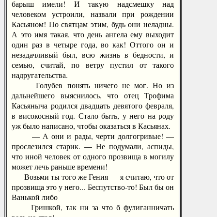
барыш имели! И такую надсмешку над
человеком устроили, назвали при рождении
Касьяном! По святцам этим, будь они неладны.
А это имя такая, что день ангела ему выходит
один раз в четыре года, во как! Оттого он и
незадачливый был, всю жизнь в бедности, и
семью, считай, по ветру пустил от такого
надругательства.
Голубев понять ничего не мог. Но из
дальнейшего выяснилось, что отец Трофима
Касьяныча родился двадцать девятого февраля,
в високосный год. Стало быть, у него на роду
уж было написано, чтобы оказаться в Касьянах.
— А они и рады, черти долгогривые! —
прослезился старик. — Не подумали, аспиды,
что иной человек от одного прозвища в могилу
может лечь раньше времени!
Возьми ты того же Гения — я считаю, что от
прозвища это у него... Беспутство-то! Был бы он
Ванькой либо
Гришкой, так ни за что б фулиганничать