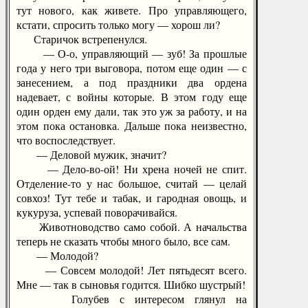
тут нового, как живете. Про управляющего,
кстати, спросить только могу — хорош ли?
Старичок встрепенулся.
— О-о, управляющий — зуб! За прошлые
года у него три выговора, потом еще один — с
занесением, а под праздники два ордена
надевает, с войны которые. В этом году еще
один орден ему дали, так это уж за работу, и на
этом пока остановка. Дальше пока неизвестно,
что воспоследствует.
— Деловой мужик, значит?
— Дело-во-ой! Ни хрена ночей не спит.
Отделение-то у нас большое, считай — целай
совхоз! Тут тебе и табак, и гародная овощь, и
кукуруза, успевай поворачивайся.
Животноводство само собой. А начальства
теперь не сказать чтобы много было, все сам.
— Молодой?
— Совсем молодой! Лет пятьдесят всего.
Мне — так в сыновья годится. Шибко шустрый!
Голубев с интересом глянул на