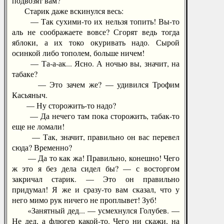
подвозят вам?
Старик даже вскинулся весь:
— Так сухими-то их нельзя топить! Вы-то
аль не соображаете вовсе? Сгорят ведь тогда
яблоки, а их токо окуривать надо. Сырой
осинкой либо тополем, больше ничем!
— Та-а-ак... Ясно. А ночью вы, значит, на
табаке?
— Это зачем же? — удивился Трофим
Касьяныч.
— Ну сторожить-то надо?
— Да нечего там пока сторожить, табак-то
еще не ломали!
— Так, значит, правильно он вас перевел
сюда? Временно?
— Да то как жа! Правильно, конешно! Чего
ж это я без дела сидел бы? — с восторгом
закричал старик. — Это он правильно
придумал! Я же и сразу-то вам сказал, что у
него мимо рук ничего не проплывет! Зуб!
«Занятный дед... — усмехнулся Голубев. —
Не дед, а флюгер какой-то. Чего ни скажи, на