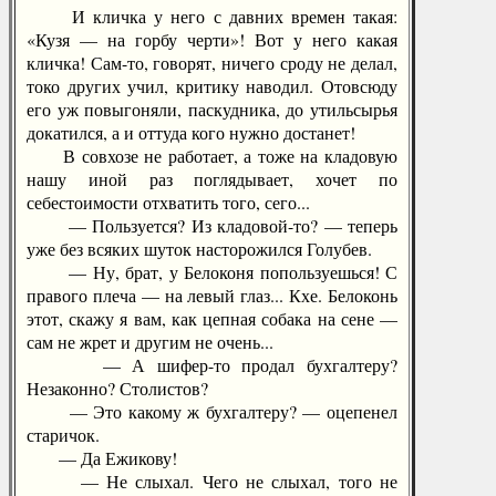
И кличка у него с давних времен такая:
«Кузя — на горбу черти»! Вот у него какая
кличка! Сам-то, говорят, ничего сроду не делал,
токо других учил, критику наводил. Отовсюду
его уж повыгоняли, паскудника, до утильсырья
докатился, а и оттуда кого нужно достанет!
В совхозе не работает, а тоже на кладовую
нашу иной раз поглядывает, хочет по
себестоимости отхватить того, сего...
— Пользуется? Из кладовой-то? — теперь
уже без всяких шуток насторожился Голубев.
— Ну, брат, у Белоконя попользуешься! С
правого плеча — на левый глаз... Кхе. Белоконь
этот, скажу я вам, как цепная собака на сене —
сам не жрет и другим не очень...
— А шифер-то продал бухгалтеру?
Незаконно? Столистов?
— Это какому ж бухгалтеру? — оцепенел
старичок.
— Да Ежикову!
— Не слыхал. Чего не слыхал, того не