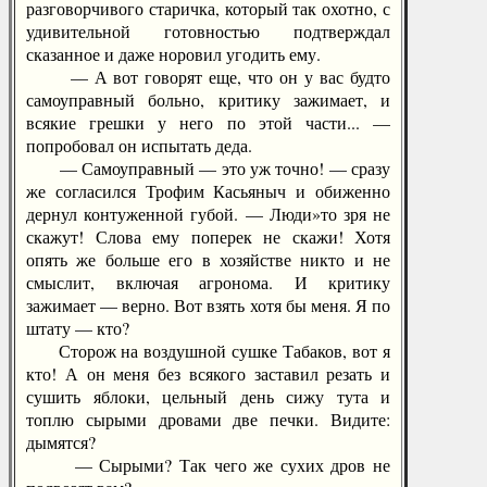
разговорчивого старичка, который так охотно, с
удивительной готовностью подтверждал
сказанное и даже норовил угодить ему.
— А вот говорят еще, что он у вас будто
самоуправный больно, критику зажимает, и
всякие грешки у него по этой части... —
попробовал он испытать деда.
— Самоуправный — это уж точно! — сразу
же согласился Трофим Касьяныч и обиженно
дернул контуженной губой. — Люди»то зря не
скажут! Слова ему поперек не скажи! Хотя
опять же больше его в хозяйстве никто и не
смыслит, включая агронома. И критику
зажимает — верно. Вот взять хотя бы меня. Я по
штату — кто?
Сторож на воздушной сушке Табаков, вот я
кто! А он меня без всякого заставил резать и
сушить яблоки, цельный день сижу тута и
топлю сырыми дровами две печки. Видите:
дымятся?
— Сырыми? Так чего же сухих дров не