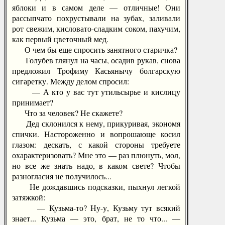
яблоки и в самом деле — отличные! Они
рассыпчато похрустывали на зубах, заливали
рот свежим, кисловато-сладким соком, пахучим,
как первый цветочный мед.
О чем бы еще спросить занятного старичка?
Голубев глянул на часы, осадив рукав, снова
предложил Трофиму Касьянычу болгарскую
сигаретку. Между делом спросил:
— А кто у вас тут утильсырье и кислицу
принимает?
Что за человек? Не скажете?
Дед склонился к нему, прикуривая, экономя
спички. Настороженно и вопрошающе косил
глазом: дескать, с какой стороны требуете
охарактеризовать? Мне это — раз плюнуть, мол,
но все же знать надо, в каком свете? Чтобы
разногласия не получилось...
Не дождавшись подсказки, пыхнул легкой
затяжкой:
— Кузьма-то? Ну-у, Кузьму тут всякий
знает... Кузьма — это, брат, не то что... —