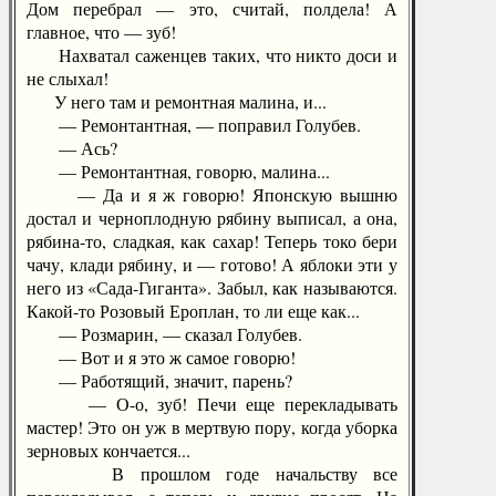
Дом перебрал — это, считай, полдела! А
главное, что — зуб!
Нахватал саженцев таких, что никто доси и
не слыхал!
У него там и ремонтная малина, и...
— Ремонтантная, — поправил Голубев.
— Ась?
— Ремонтантная, говорю, малина...
— Да и я ж говорю! Японскую вышню
достал и черноплодную рябину выписал, а она,
рябина-то, сладкая, как сахар! Теперь токо бери
чачу, клади рябину, и — готово! А яблоки эти у
него из «Сада-Гиганта». Забыл, как называются.
Какой-то Розовый Ероплан, то ли еще как...
— Розмарин, — сказал Голубев.
— Вот и я это ж самое говорю!
— Работящий, значит, парень?
— О-о, зуб! Печи еще перекладывать
мастер! Это он уж в мертвую пору, когда уборка
зерновых кончается...
В прошлом годе начальству все