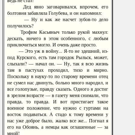
ведь не стал!
Дед явно заговаривался, впрочем, его
болтовня забавляла Голубева, и он напомнил:
— Ну и как же насчет зубов-то дело
получилось?
Трофим Касьяныч только рукой махнул:
дескать, ничего в этом особенного, с любым
приключиться могло. И очень даже просто.
— Это уж в войну... Я-то не здешний, из-
под Курского, есть там городок Рыльск, может,
слыхали? — начал он. — Ну, так я всю жизнь
там в пастухах проходил, тихо и мирно.
Поскольку в науку-то по старому времени отец
не сумел нас двинуть, больно много народил, и
все голопузые, правду сказать. Одного я достиг
в зрелом возрасте — в газету меня снимали, что
правда, то правда. И вот пристигает такое
военное положение, что нужно с гуртами на
восток подаваться. А стадо к тому времени у
нас уже доброе было, жалко все же... Погнал я
его на Обоянь, а немцы как оглашенные — за
мной!