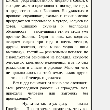
колхоза, реорганизованного недавно в совхоз, о
тех сдвигах, что произошли за последние годы,
о предшественниках Белоконя. Но удаляться в
прошлое, спрашивать, сколько и каких именно
председателей перебывало в хуторе, Голубев не
хотел. Слишком скучная и бесплодная
обязанность — выслушивать эти не столь уже
древние былины. Один из них, как водится,
«сиднем сидел» три года и шесть месяцев,
другой, конечно, «зело много медов и вина
выпиваху», третий — рачительный попался, но
с начальством районным не поладил, какую-то
очередную кампанию недооценил, а за то был
разжалован и списан в рядовые. Мало ли чего
не приключалось на этой земле, важно другое
— что на ней теперь-то делается.
Вот и дед понимает отлично всю сложность
этой руководящей работы: «Награждать, мол,
приехали человека или выгонять без
промедления?»
— Ну, зачем так-то уж сразу... — сказал
Голубев. — Просто заехал посмотреть, что у вас