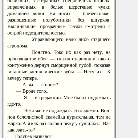
обвисших, застиранных спецовочных штанах,
вправленных в белые шерстяные чулки
домашней вязки. На ногах — брезентовые,
разношенные полуботинки без шнурков.
Вылинявшие, прозрачные глазки смотрели с
острой подозрительностью.
— Управляющего надо либо старшего
агронома.
— Понятно. Токо их как раз нету, на
производстве обое, — сказал старичок и как-то
контуженно дернул сморщенной губой, показав
вставные, металлические зубы. — Нету их... К
вечеру теперь.
— А вы — сторож?
— Вроде того...
— Я — из редакции. Мне бы их подождать
где-то.
— Чего же не подождать. Это можно. Вон,
под белолисткой скамейка курительная, там не
жарко. А я как раз яблоки режу у сушилки... Вас
как звать-то?
Голубев назвался.