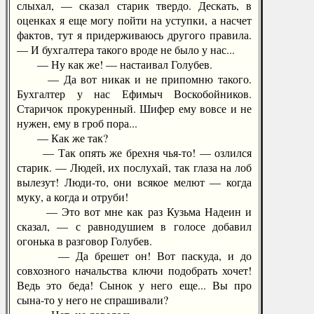
слыхал, — сказал старик твердо. Дескать, в
оценках я еще могу пойти на уступки, а насчет
фактов, тут я придерживаюсь другого правила.
— И бухгалтера такого вроде не было у нас...
— Ну как же! — настаивал Голубев.
— Да вот никак и не припомню такого.
Бухгалтер у нас Ефимыч Воскобойников.
Старичок прокуренный. Шифер ему вовсе и не
нужен, ему в гроб пора...
— Как же так?
— Так опять же брехня чья-то! — озлился
старик. — Людей, их послухай, так глаза на лоб
вылезут! Люди-то, они всякое мелют — когда
муку, а когда и отруби!
— Это вот мне как раз Кузьма Надеин и
сказал, — с равнодушием в голосе добавил
огонька в разговор Голубев.
— Да брешет он! Вот паскуда, и до
совхозного начальства ключи подобрать хочет!
Ведь это беда! Сынок у него еще... Вы про
сына-то у него не спрашивали?