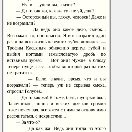
— Ну, и — ушли вы, значит?
— Да то как жа, как жа тут не уйдешь?
— Осторожный вы, гляжу, человек! Даже и
не возразили?
— Да ведь оно какое дело, сынок...
Возражать-то, оно опасно. Я вот возразил один
раз и на всю жизнь передних зубов лишился, —
Трофим Касьяныч обиженно дернул губой и
выбил ногтями замысловатую дробь по
вставным зубам. — Вот они! Чужие, а блюду
теперь пуще глаза, чтобы во второй раз на них
не тратиться...
— Было, значит, время, что и вы
возражали? — теперь уж не скрывая смеха,
спросил Голубев.
— Да то как жа! Я тоже, брат, шустрый был.
Лавочников, попов и всяких дьячков громил
тоже почем зря, все хотел с ними за отцову имю
рассчитаться, с нехристями...
— За что-о?
— Да как жа! Ведь они тогда из этого