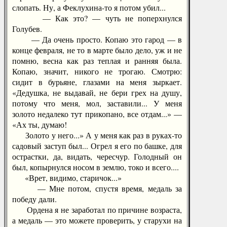
слопать. Ну, а Феклухина-то я потом убил...
— Как это? — чуть не поперхнулся
Голубев.
— Да очень просто. Копаю это гарод — в
конце февраля, не то в марте было дело, уж и не
помню, весна как раз теплая и ранняя была.
Копаю, значит, никого не трогаю. Смотрю:
сидит в бурьяне, глазами на меня зыркает.
«Дедушка, не выдавай, не бери грех на душу,
потому что меня, мол, заставили... У меня
золото недалеко тут прикопано, все отдам...» —
«Ах ты, думаю!
Золото у него...» А у меня как раз в руках-то
садовый заступ был... Огрел я его по башке, для
острастки, да, видать, чересчур. Голодный он
был, копырнулся носом в землю, токо и всего....
«Врет, видимо, старичок...»
— Мне потом, спустя время, медаль за
победу дали.
Ордена я не заработал по причине возраста,
а медаль — это можете проверить, у старухи на