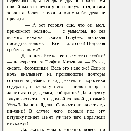
перекладывал, а теперь и другие просят. На
новый лад эти печки у него получаются, и тяга
хорошая. Золотые руки, и минуты без дела не
просидит!
— А вот говорят еще, что он, мол,
прижимист больно... — с умыслом, но без
всякого нажима, сказал Голубев, доставая
последнее яблоко. — Все — для себя! Под себя
гребет лапками?
— Да то нет? Все как есть, с места не сойти!
— перекрестился Трофим Касьяныч. — Кулак,
сказать, форменный! Ведь это надо же! День и
ночь вкалывает, на производстве полторы
сотняги загребает, и сад развел, и поросенка
содержит, и куры у него — полон двор, и
жениться еще, деляга, собирается! Да и девку
такую отхватил, что другой-то такой до самой
Усть-Лабы не найдешь! Само что ни на есть ту-
ни-ядиц! В случае чего, первый под эту
катушку пойдет! Не-ет, уж чего-чего, а зря люди
не скажут!
Да, сказать можно, конечно, всякое, но