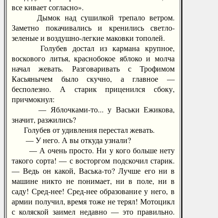
все кивает согласно».
Дымок над сушилкой трепало ветром.
Заметно покачивались и кренились светло-
зеленые и воздушно-легкие маковки тополей.
Голубев достал из кармана крупное,
воскового литья, краснобокое яблоко и молча
начал жевать. Разговаривать с Трофимом
Касьянычем было скучно, а главное —
бесполезно. А старик приценился сбоку,
причмокнул:
— Яблочками-то... у Васьки Ежикова,
значит, разжились?
Голубев от удивления перестал жевать.
— У него. А вы откуда узнали?
— А очень просто. Ни у кого больше нету
такого сорта! — с восторгом подскочил старик.
— Ведь он какой, Васька-то? Лучше его ни в
машине никто не понимает, ни в поле, ни в
саду! Сред-нее! Сред-нее образование у него, в
армии получил, время тоже не терял! Мотоцикл
с коляской заимел недавно — это правильно.