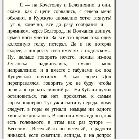
Я — на Кочетовку и Беленихино, а они,
скажи, как с цепи сорвались, с севера меня
обходют, в Курскую аномалию хотят втянуть!
Тут я, конечно, все до разу сообразил и —
прямиком, через Белгород, на Волчанск двинул,
сумел ноги унести. За все это время токо одну
колхозную телку потерял. Да и не потерял
скорее, а попросту съел вместях с подпаском...
Ну, дальше говорить нечего, немцы из-под
Луганска надвинулись, смяли мою
направлению, и я вместе с табунами аж под
Кущевской очутился. А как через Дон
переправлялся, говорить уж не буду, чтобы
нервы не трепать лишний раз. На Кубани думал
остановиться, так нет, проклятые, к самым
горам подперли. Тут уж я скотину передал кому
следует, в горы ее угнали, немцам ни одного
хвоста не досталось. Взяли они меня одного, как
есть голенького, в этом как раз хуторе —
Веселом... Веселый-то он веселый, а радости
никакой, если схватили, аспиды, и на допрос