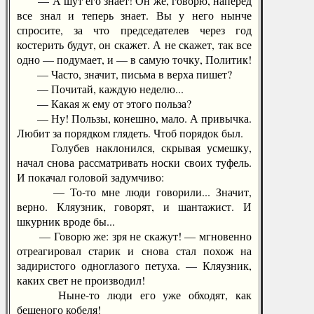
— А шут его знает! Он же, говорю, наперед
все знал и теперь знает. Вы у него нынче
спросите, за что председателев через год
костерить будут, он скажет. А не скажет, так все
одно — подумает, и — в самую точку, Политик!
— Часто, значит, письма в верха пишет?
— Почитай, каждую неделю...
— Какая ж ему от этого польза?
— Ну! Пользы, конешно, мало. А привычка.
Любит за порядком глядеть. Чтоб порядок был.
Голубев наклонился, скрывая усмешку,
начал снова рассматривать носки своих туфель.
И покачал головой задумчиво:
— То-то мне люди говорили... Значит,
верно. Кляузник, говорят, и шантажист. И
шкурник вроде бы...
— Говорю же: зря не скажут! — мгновенно
отреагировал старик и снова стал похож на
задиристого одноглазого петуха. — Кляузник,
каких свет не производил!
Ныне-то люди его уже обходят, как
бешеного кобеля!