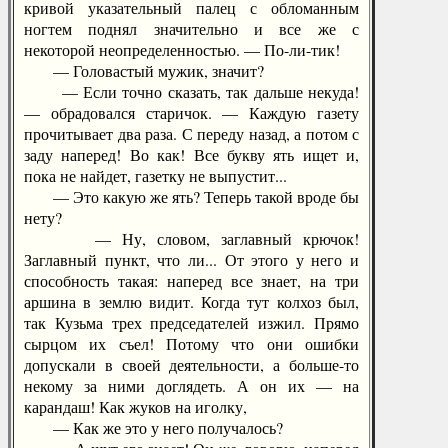
кривой указательный палец с обломанным
ногтем поднял значительно и все же с
некоторой неопределенностью. — По-ли-тик!
— Головастый мужик, значит?
— Если точно сказать, так дальше некуда!
— обрадовался старичок. — Каждую газету
прочитывает два раза. С переду назад, а потом с
заду наперед! Во как! Все букву ять ищет и,
пока не найдет, газетку не выпустит...
— Это какую же ять? Теперь такой вроде бы
нету?
— Ну, словом, заглавный крючок!
Заглавный пункт, что ли... От этого у него и
способность такая: наперед все знает, на три
аршина в землю видит. Когда тут колхоз был,
так Кузьма трех председателей изжил. Прямо
сырцом их съел! Потому что они ошибки
допускали в своей деятельности, а больше-то
некому за ними доглядеть. А он их — на
карандаш! Как жуков на иголку,
— Как же это у него получалось?