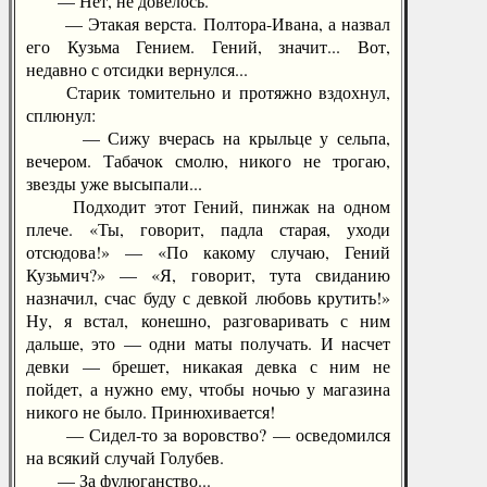
— Нет, не довелось.
— Этакая верста. Полтора-Ивана, а назвал
его Кузьма Гением. Гений, значит... Вот,
недавно с отсидки вернулся...
Старик томительно и протяжно вздохнул,
сплюнул:
— Сижу вчерась на крыльце у сельпа,
вечером. Табачок смолю, никого не трогаю,
звезды уже высыпали...
Подходит этот Гений, пинжак на одном
плече. «Ты, говорит, падла старая, уходи
отсюдова!» — «По какому случаю, Гений
Кузьмич?» — «Я, говорит, тута свиданию
назначил, счас буду с девкой любовь крутить!»
Ну, я встал, конешно, разговаривать с ним
дальше, это — одни маты получать. И насчет
девки — брешет, никакая девка с ним не
пойдет, а нужно ему, чтобы ночью у магазина
никого не было. Принюхивается!
— Сидел-то за воровство? — осведомился
на всякий случай Голубев.
— За фулюганство...