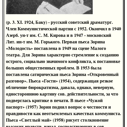
(р. 3. XI. 1924, Баку) - русский советский драматург.
Член Коммунистической партии с 1952. Окончил в 1940
Азерб. ун-т им. С. М. Кирова и в 1947 - московский
Лит. ин-т им. М. Горького. Первая пьеса Зорина
«Молодость» поставлена в 1949 на сцене Малого
театра. Для Зорина характерно стремление к созданию
острого, социально значимого конфликта, к постановке
больших общественных проблем. В 1953 была
поставлена сатирическая пьеса Зорина «Откровенный
разговор». Пьеса «Гости» (1954), содержащая резкое
обличение бюрократизма, давала, однако, неверную,
одностороннюю картину сов. действительности, за что
подверглась критике в печати. В пьесе «Чужой
паспорт» (1957) Зорин поднял вопрос о честности и
правдивости как неотъемлемых качествах коммуниста.
Пьеса «Светлый май» (1958) рисует столкновение
высоких нравств. начал, господствующих в сов.