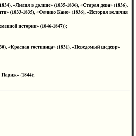
), «Лилия в долине» (1835-1836), «Старая дева» (1836),
ти» (1833-1835), «Фачино Кане» (1836), «История величия
менной истории» (1846-1847));
0), «Красная гостиница» (1831), «Неведомый шедевр»
 Париж» (1844);