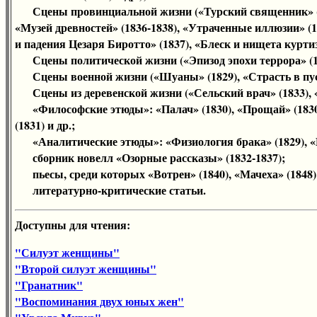
Сцены провинциальной жизни («Турский священник» (1832)
«Музей древностей» (1836-1838), «Утраченные иллюзии» (1
и падения Цезаря Биротто» (1837), «Блеск и нищета куртиза
Сцены политической жизни («Эпизод эпохи террора» (1831)
Сцены военной жизни («Шуаны» (1829), «Страсть в пуст
Сцены из деревенской жизни («Сельский врач» (1833), «
«Философские этюды»: «Палач» (1830), «Прощай» (1830),
(1831) и др.;
«Аналитические этюды»: «Физиология брака» (1829), «М
сборник новелл «Озорные рассказы» (1832-1837);
пьесы, среди которых «Вотрен» (1840), «Мачеха» (1848)
литературно-критические статьи.
Доступны для чтения:
"Силуэт женщины"
"Второй силуэт женщины"
"Гранатник"
"Воспоминания двух юных жен"