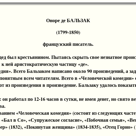
Оноре де БАЛЬЗАК
(1799-1850)
французский писатель.
д был крестьянином. Пытаясь скрыть свое незнатное проис
 к ней аристократическую частицу «де».
я». Всего Бальзаком написано около 90 произведений, а зад
 понятным всем читателям. Всего в «Человеческой комедии» 
ют из произведения в произведение. Бальзаку удалось показа
аботал по 12-16 часов в сутки, не имея денег, но свято ве
ва.
ием «Человеческая комедия» (состоит из следующих часте
л в Со», «Супружеское согласие», «Побочная семья», «Венде
» (1832), «Покинутая женщина» (1834-1835), «Отец Горио» (1