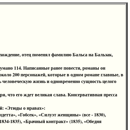
хождение, отец поменял фамилию Бальса на Бальзак,
умано 114. Написанные ранее повести, романы он
около 200 персонажей, которые в одном романе главные, в
ть человеческую жизнь и одновременно сущность целого
ря, что его ждет великая слава. Консервативная пресса
й: «Этюды о нравах»:
тта», «Гобсек», «Силуэт женщины» (все - 1830),
834-1835), «Брачный контракт» (1835), «Обедня