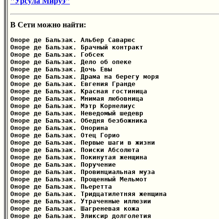
"Урсула Мируэ"
В Сети можно найти:
Оноре де Бальзак. Альбер Саварюс

Оноре де Бальзак. Брачный контракт

Оноре де Бальзак. Гобсек

Оноре де Бальзак. Дело об опеке

Оноре де Бальзак. Дочь Евы

Оноре де Бальзак. Драма на берегу моря

Оноре де Бальзак. Евгения Гранде

Оноре де Бальзак. Красная гостиница

Оноре де Бальзак. Мнимая любовница

Оноре де Бальзак. Мэтр Корнелиус

Оноре де Бальзак. Неведомый шедевр

Оноре де Бальзак. Обедня безбожника

Оноре де Бальзак. Онорина

Оноре де Бальзак. Отец Горио

Оноре де Бальзак. Первые шаги в жизни

Оноре де Бальзак. Поиски Абсолюта

Оноре де Бальзак. Покинутая женщина

Оноре де Бальзак. Поручение

Оноре де Бальзак. Провинциальная муза

Оноре де Бальзак. Прощенный Мельмот

Оноре де Бальзак. Пьеретта

Оноре де Бальзак. Тридцатилетняя женщина

Оноре де Бальзак. Утраченные иллюзии

Оноре де Бальзак. Шагреневая кожа

Оноре де Бальзак. Эликсир долголетия
