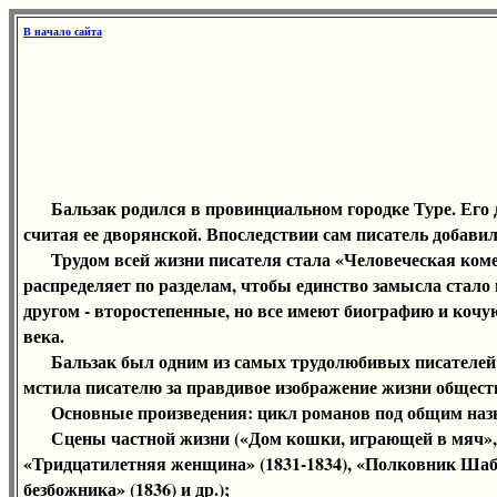
В начало сайта
Бальзак родился в провинциальном городке Туре. Его де
считая ее дворянской. Впоследствии сам писатель добавил
Трудом всей жизни писателя стала «Человеческая комеди
распределяет по разделам, чтобы единство замысла стало
другом - второстепенные, но все имеют биографию и кочу
века.
Бальзак был одним из самых трудолюбивых писателей: он р
мстила писателю за правдивое изображение жизни общест
Основные произведения: цикл романов под общим назван
Сцены частной жизни («Дом кошки, играющей в мяч», «Ба
«Тридцатилетняя женщина» (1831-1834), «Полковник Шабер
безбожника» (1836) и др.);