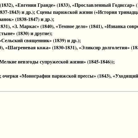
, «Евгения Гранде» (1833), «Прославленный Годиссар» (1834
837-1843) и др.); Сцены парижской жизни («История тринадца
нок» (1838-1847) и др.);
, «З. Маркас» (1840), «Темное дело» (1841), «Изнанка совре
ыне» (1830) и другие);
Сельский священник» (1839) и др.);
 «Шагреневая кожа» (1830-1831), «Эликсир долголетия» (183
елкие невзгоды супружеской жизни» (1845-1846));
; очерки «Монография парижской прессы» (1843), «Уходящий