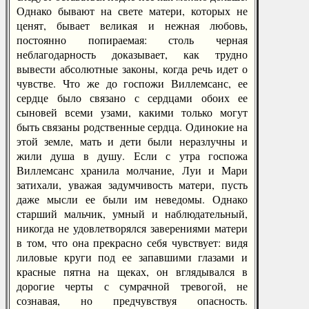
Однако бывают на свете матери, которых не
ценят, бывает великая и нежная любовь,
постоянно попираемая: столь черная
неблагодарность доказывает, как трудно
вывести абсолютные законы, когда речь идет о
чувстве. Что же до госпожи Виллемсанс, ее
сердце было связано с сердцами обоих ее
сыновей всеми узами, какими только могут
быть связаны родственные сердца. Одинокие на
этой земле, мать и дети были неразлучны и
жили душа в душу. Если с утра госпожа
Виллемсанс хранила молчание, Луи и Мари
затихали, уважая задумчивость матери, пусть
даже мысли ее были им неведомы. Однако
старший мальчик, умный и наблюдательный,
никогда не удовлетворялся заверениями матери
в том, что она прекрасно себя чувствует: видя
лиловые круги под ее запавшими глазами и
красные пятна на щеках, он вглядывался в
дорогие черты с сумрачной тревогой, не
сознавая, но предчувствуя опасность.