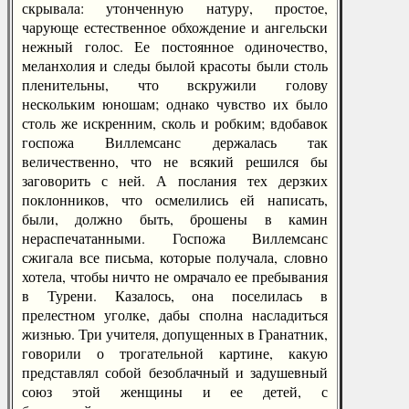
скрывала: утонченную натуру, простое,
чарующе естественное обхождение и ангельски
нежный голос. Ее постоянное одиночество,
меланхолия и следы былой красоты были столь
пленительны, что вскружили голову
нескольким юношам; однако чувство их было
столь же искренним, сколь и робким; вдобавок
госпожа Виллемсанс держалась так
величественно, что не всякий решился бы
заговорить с ней. А послания тех дерзких
поклонников, что осмелились ей написать,
были, должно быть, брошены в камин
нераспечатанными. Госпожа Виллемсанс
сжигала все письма, которые получала, словно
хотела, чтобы ничто не омрачало ее пребывания
в Турени. Казалось, она поселилась в
прелестном уголке, дабы сполна насладиться
жизнью. Три учителя, допущенных в Гранатник,
говорили о трогательной картине, какую
представлял собой безоблачный и задушевный
союз этой женщины и ее детей, с