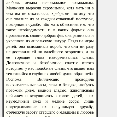
любовь делала невозможное возможным.
Мальчики выросли скромными, хотя мать ни в
чем им не отказывала, храбрыми, потому что
она хвалила их за каждый отважный поступок,
покорными судьбе, ибо мать объяснила им, что
такое необходимость и в каких формах она
проявляется; словно добрая фея, она развивала и
укрепляла их ангельскую натуру. Глядя на игры
детей, она вспоминала порой, что они ни разу
не доставили ей ни малейшего огорчения, и на
ее горящие глаза наворачивались слезы.
Долговечное и безоблачное счастье оттого
исторгает у нас подобные слезы, что являет нам
теплящийся в глубинах любой души образ неба.
Госпожа Виллемсанс проводила
восхитительные часы, лежа в беседке, любуясь
погожим днем, водной гладью, живописным
пейзажем и вслушиваясь в голоса детей, в их
неумолчный смех и мелкие ссоры, лишь
подчеркивавшие их нерушимую дружбу,
отеческую заботу старшего о младшем и любовь