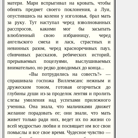
матери. Мари вспрыгивал на кровать, чтобы
обнять предмет своего поклонения, а Луи,
опустившись на колени у изголовья, брал мать
за руку. Тут наступал черед взволнованных
расспросов, какими мог бы засыпать
влюбленный свою избранницу, черед
ангельского смеха и ласк, страстных и
невинных разом, черед красноречивых пауз,
сбивчивых рассказов, ребяческих историй,
прерываемых поцелуями, выслушиваемых
внимательно, но редко доводимых до конца...
«Вы потрудились на совесть?» —
спрашивала госпожа Виллемсанс нежным и
дружеским тоном, готовая огорчиться до
глубины души из-за проделок лентяя и пролить
слезы умиления над успехами прилежного
ученика. Она знала, что мальчиками движет
желание порадовать ее; они знали, что мать
живет только ради них, ведет их по жизни со
всей мудростью любви и посвящает им все свои
помыслы и все свое время. Чудесное чувство —