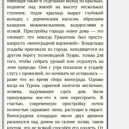
имеющая также и отдельный выход на крыльцо,
поднятое над землей на высоту нескольких
ступенек; подле крыльца вырыт глубокий
колодец с деревенским насосом, обросшим
казацким можжевельником, водорослями и
осокой. Пристройка гораздо новее дома — это
означает, что некогда Гранатник был просто-
напросто «виноградной корзинкой». Владельцы
усадьбы приезжали из города, находящегося на
другом берегу полноводной Луары, только для
того, чтобы собрать урожай или отдохнуть на
лоне природы. Они с утра посылали в усадьбу
слугу с провизией, но ночевать не оставались —
разве что во время сбора винограда. Однако
когда на Турень саранчой налетели англичане,
хозяева, надумавшие сдать дом, были
принуждены кое-что в нем перестроить. К
счастью, современную пристройку почти
полностью скрывают липы, растущие в овраге.
Виноградник площадью около двух арпанов
раскинулся над домом на склоне холма, таком
крутом, что не всякий способен его одолеть. От