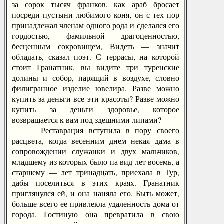
за сорок тысяч франков, как араб бросает
посреди пустыни любимого коня, он с тех пор
принадлежал членам одного рода и сделался его
гордостью, фамильной драгоценностью,
бесценным сокровищем, Видеть — значит
обладать, сказал поэт. С террасы, на которой
стоит Гранатник, вы видите три туренские
долины и собор, парящий в воздухе, словно
филигранное изделие ювелира, Разве можно
купить за деньги все эти красоты? Разве можно
купить за деньги здоровье, которое
возвращается к вам под здешними липами?
Реставрация вступила в пору своего
расцвета, когда весенним днем некая дама в
сопровождении служанки и двух мальчиков,
младшему из которых было па вид лет восемь, а
старшему — лет тринадцать, приехала в Тур,
дабы поселиться в этих краях. Гранатник
приглянулся ей, и она наняла его. Быть может,
больше всего ее привлекла удаленность дома от
города. Гостиную она превратила в свою