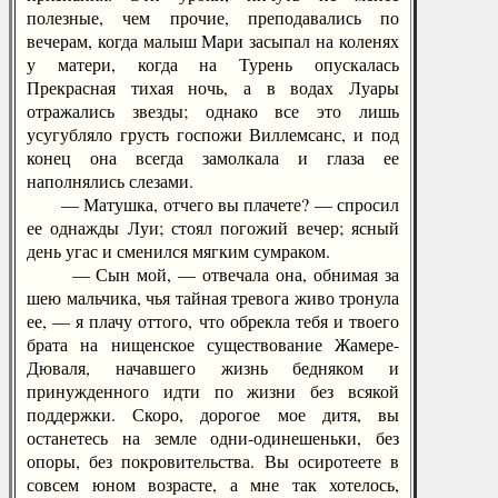
полезные, чем прочие, преподавались по
вечерам, когда малыш Мари засыпал на коленях
у матери, когда на Турень опускалась
Прекрасная тихая ночь, а в водах Луары
отражались звезды; однако все это лишь
усугубляло грусть госпожи Виллемсанс, и под
конец она всегда замолкала и глаза ее
наполнялись слезами.
— Матушка, отчего вы плачете? — спросил
ее однажды Луи; стоял погожий вечер; ясный
день угас и сменился мягким сумраком.
— Сын мой, — отвечала она, обнимая за
шею мальчика, чья тайная тревога живо тронула
ее, — я плачу оттого, что обрекла тебя и твоего
брата на нищенское существование Жамере-
Дюваля, начавшего жизнь бедняком и
принужденного идти по жизни без всякой
поддержки. Скоро, дорогое мое дитя, вы
останетесь на земле одни-одинешеньки, без
опоры, без покровительства. Вы осиротеете в
совсем юном возрасте, а мне так хотелось,