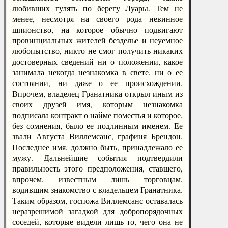
любивших гулять по берегу Луары. Тем не
менее, несмотря на своего рода невинное
шпионство, на которое обычно подвигают
провинциальных жителей безделье и неуемное
любопытство, никто не смог получить никаких
достоверных сведений ни о положении, какое
занимала некогда незнакомка в свете, ни о ее
состоянии, ни даже о ее происхождении.
Впрочем, владелец Гранатника открыл иным из
своих друзей имя, которым незнакомка
подписала контракт о найме поместья и которое,
без сомнения, было ее подлинным именем. Ее
звали Августа Виллемсанс, графиня Брендон.
Последнее имя, должно быть, принадлежало ее
мужу. Дальнейшие события подтвердили
правильность этого предположения, ставшего,
впрочем, известным лишь торговцам,
водившим знакомство с владельцем Гранатника.
Таким образом, госпожа Виллемсанс оставалась
неразрешимой загадкой для добропорядочных
соседей, которые видели лишь то, чего она не