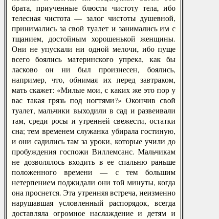
брата, приученные блюсти чистоту тела, ибо
телесная чистота — залог чистоты душевной,
принимались за свой туалет и занимались им с
тщанием, достойным хорошенькой женщины.
Они не упускали ни одной мелочи, ибо пуще
всего боялись материнского упрека, как бы
ласково он ни был произнесен, боялись,
например, что, обнимая их перед завтраком,
мать скажет: «Милые мои, с каких же это пор у
вас такая грязь под ногтями?» Окончив свой
туалет, мальчики выходили в сад и развеивали
там, среди росы и утренней свежести, остатки
сна; тем временем служанка убирала гостиную,
и они садились там за уроки, которые учили до
пробуждения госпожи Виллемсанс. Мальчикам
не дозволялось входить в ее спальню раньше
положенного времени — с тем большим
нетерпением поджидали они той минуты, когда
она проснется. Эта утренняя встреча, неизменно
нарушавшая условленный распорядок, всегда
доставляла огромное наслаждение и детям и