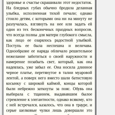
здоровье и счастье скрашивали этот недостаток.
На бледных губах обычно бродила деланная
улыбка, исполненная тихой печали; однако
стоило детям, с которыми она ни на минуту не
разлучалась, взглянуть на нее или задать ей
один из тех бесконечных праздных вопросов,
что всегда полны для матери глубокого смысла,
как лицо ее озарялось радостной улыбкой.
Поступь ее была неспешна и величава.
Однообразие ее наряда обличало решительное
нежелание заботиться о своей наружности и
намерение позабыть свет, который, как она
надеялась, уже забыл ее. Она носила длинное
черное платье, перетянутое в талии муаровой
лентой, а поверх него вместо шали батистовую
косынку с широкой каймой, концы которой
были небрежно заткнуты за пояс. Обувь она
выбирала с тщанием, выдававшим былое
стремление к элегантности, однако всякому, кто
с ней встречался, казалось, что она в трауре, и
серые шелковые чулки лишь довершали это