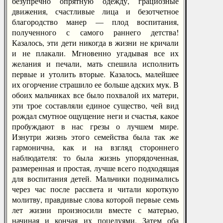
безупречно опрятную одежду, грациозные
движения, счастливые лица и безотчетное
благородство манер — плод воспитания,
полученного с самого раннего детства!
Казалось, эти дети никогда в жизни не кричали
и не плакали. Мгновенно угадывая все их
желания и печали, мать спешила исполнить
первые и утолить вторые. Казалось, малейшее
их огорчение страшило ее больше адских мук. В
обоих мальчиках все было похвалой их матери,
эти трое составляли единое существо, чей вид
рождал смутное ощущение неги и счастья, какое
пробуждают в нас грезы о лучшем мире.
Изнутри жизнь этого семейства была так же
гармонична, как и на взгляд стороннего
наблюдателя: то была жизнь упорядоченная,
размеренная и простая, лучше всего подходящая
для воспитания детей. Мальчики поднимались
через час после рассвета и читали короткую
молитву, правдивые слова которой первые семь
лет жизни произносили вместе с матерью,
начиная и кончая их поцелуями. Затем оба