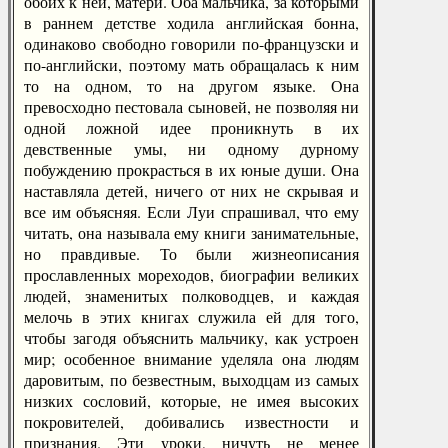
обоих к ней, матери. Оба мальчика, за которыми
в раннем детстве ходила английская бонна,
одинаково свободно говорили по-французски и
по-английски, поэтому мать обращалась к ним
то на одном, то на другом языке. Она
превосходно пестовала сыновей, не позволяя ни
одной ложной идее проникнуть в их
девственные умы, ни одному дурному
побуждению прокрасться в их юные души. Она
наставляла детей, ничего от них не скрывая и
все им объясняя. Если Луи спрашивал, что ему
читать, она называла ему книги занимательные,
но правдивые. То были жизнеописания
прославленных мореходов, биографии великих
людей, знаменитых полководцев, и каждая
мелочь в этих книгах служила ей для того,
чтобы загодя объяснить мальчику, как устроен
мир; особенное внимание уделяла она людям
даровитым, по безвестным, выходцам из самых
низких сословий, которые, не имея высоких
покровителей, добивались известности и
признания. Эти уроки, ничуть не менее