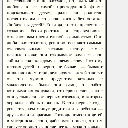
не себялюбие и не рассудок, но, быть может,
любовь в ее самой простодушной форме
подсказывает детям, рады ли родители
посвятить им всю свою жизнь без остатка.
Любите вы детей? Если да, то эти прелестные
создания, бесхитростные и справедливые,
отвечают вам пленительной взаимностью. Они
любят вас страстно, ревниво, осыпают самыми
очаровательными ласками, шепчут самые
нежные слова; они открывают вам все свои
тайны, верят каждому вашему слову. Поэтому
плохих детей, наверно, не бывает — бывают
лишь плохие матери; ведь чувства детей зависят
от тех чувств, предметом которых с
младенчества были они сами, от забот,
которыми их окружали, от первых слов, какие
они услышали, от первых взглядов, в которых
черпали любовь и жизнь. В эти первые годы
решается, кем станут родители для ребенка —
друзьями или врагами. Господь поместил детей
в материнское лоно, дабы мать поняла, что им
следует оставаться подле нее как можно дольше.