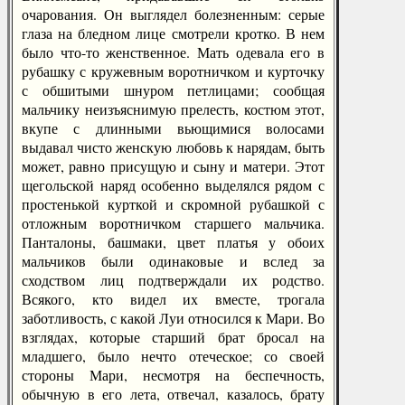
очарования. Он выглядел болезненным: серые
глаза на бледном лице смотрели кротко. В нем
было что-то женственное. Мать одевала его в
рубашку с кружевным воротничком и курточку
с обшитыми шнуром петлицами; сообщая
мальчику неизъяснимую прелесть, костюм этот,
вкупе с длинными вьющимися волосами
выдавал чисто женскую любовь к нарядам, быть
может, равно присущую и сыну и матери. Этот
щегольской наряд особенно выделялся рядом с
простенькой курткой и скромной рубашкой с
отложным воротничком старшего мальчика.
Панталоны, башмаки, цвет платья у обоих
мальчиков были одинаковые и вслед за
сходством лиц подтверждали их родство.
Всякого, кто видел их вместе, трогала
заботливость, с какой Луи относился к Мари. Во
взглядах, которые старший брат бросал на
младшего, было нечто отеческое; со своей
стороны Мари, несмотря на беспечность,
обычную в его лета, отвечал, казалось, брату