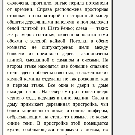
сколочена, прогнило, витые перила потемнели
от времени. Справа расположена просторная
столовая, стены которой на старинный манер
обшиты деревянными панелями, а пол выложен
белой плиткой из Шато-Реньо; слева — таких
же размеров гостиная, оклеенная золотистыми
обоями с зеленой каймой. Потолки в обеих
комнатах не оштукатурены: щели между
балками из орехового дерева законопачены
глиной, смешанной с саманом и очесами. На
втором этаже находятся две большие спальни;
стены здесь побелены известью, а сложенные из
камней камины отделаны не так роскошно, как
в первом этаже. Все окна и двери в доме
выходят на юг. На север смотрит только дверь
черного хода, ведущая в виноградник. Слева к
дому примыкает деревянная пристройка, чьи
балки защищены от дождя и солнца шифером,
отбрасывающим на стены то прямые, то косые
синие тени. В пристройке этой помещается
кухня, сообщающаяся напрямую с домом, но