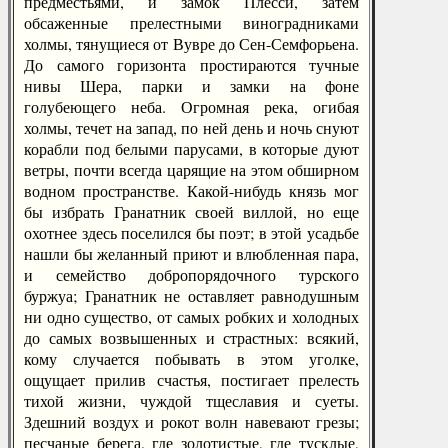
предместьями, и замок Плесси, затем
обсаженные прелестными виноградниками
холмы, тянущиеся от Вувре до Сен-Семфорьена.
До самого горизонта простираются тучные
нивы Шера, парки и замки на фоне
голубеющего неба. Огромная река, огибая
холмы, течет на запад, по ней день и ночь снуют
корабли под белыми парусами, в которые дуют
ветры, почти всегда царящие на этом обширном
водном пространстве. Какой-нибудь князь мог
бы избрать Гранатник своей виллой, но еще
охотнее здесь поселился бы поэт; в этой усадьбе
нашли бы желанный приют и влюбленная пара,
и семейство добропорядочного турского
буржуа; Гранатник не оставляет равнодушным
ни одно существо, от самых робких и холодных
до самых возвышенных и страстных: всякий,
кому случается побывать в этом уголке,
ощущает прилив счастья, постигает прелесть
тихой жизни, чуждой тщеславия и суеты.
Здешний воздух и рокот волн навевают грезы;
песчаные берега, где золотистые, где тусклые,