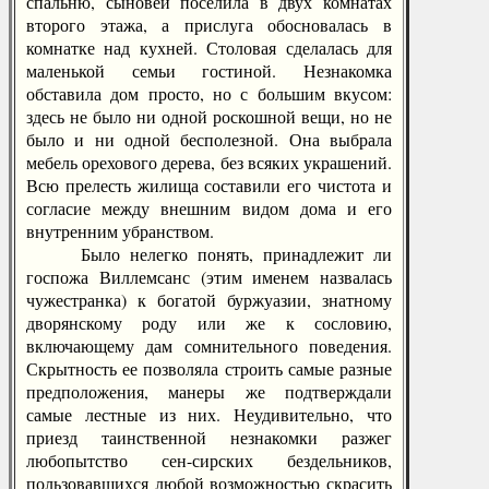
спальню, сыновей поселила в двух комнатах
второго этажа, а прислуга обосновалась в
комнатке над кухней. Столовая сделалась для
маленькой семьи гостиной. Незнакомка
обставила дом просто, но с большим вкусом:
здесь не было ни одной роскошной вещи, но не
было и ни одной бесполезной. Она выбрала
мебель орехового дерева, без всяких украшений.
Всю прелесть жилища составили его чистота и
согласие между внешним видом дома и его
внутренним убранством.
Было нелегко понять, принадлежит ли
госпожа Виллемсанс (этим именем назвалась
чужестранка) к богатой буржуазии, знатному
дворянскому роду или же к сословию,
включающему дам сомнительного поведения.
Скрытность ее позволяла строить самые разные
предположения, манеры же подтверждали
самые лестные из них. Неудивительно, что
приезд таинственной незнакомки разжег
любопытство сен-сирских бездельников,
пользовавшихся любой возможностью скрасить