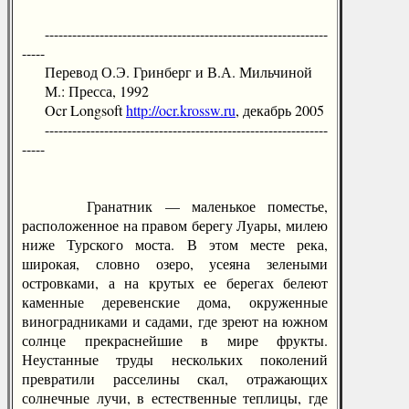
--------------------------------------------------------------
-----
Перевод О.Э. Гринберг и В.А. Мильчиной
М.: Пресса, 1992
Ocr Longsoft
http://ocr.krossw.ru
, декабрь 2005
--------------------------------------------------------------
-----
Гранатник — маленькое поместье,
расположенное на правом берегу Луары, милею
ниже Турского моста. В этом месте река,
широкая, словно озеро, усеяна зелеными
островками, а на крутых ее берегах белеют
каменные деревенские дома, окруженные
виноградниками и садами, где зреют на южном
солнце прекраснейшие в мире фрукты.
Неустанные труды нескольких поколений
превратили расселины скал, отражающих
солнечные лучи, в естественные теплицы, где