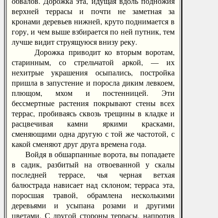
обвалов. Дорожка эта, идущая вдоль подножия
верхней террасы и почти не заметная за
кронами деревьев нижней, круто поднимается в
гору, и чем выше взбирается по ней путник, тем
лучше видит струящуюся внизу реку.
Дорожка приводит ко вторым воротам,
старинным, со стрельчатой аркой, — их
нехитрые украшения осыпались, постройка
пришла в запустение и поросла диким левкоем,
плющом, мхом и постенницей. Эти
бессмертные растения покрывают стены всех
террас, пробиваясь сквозь трещины в кладке и
расцвечивая камни яркими красками,
сменяющими одна другую с той же частотой, с
какой сменяют друг друга времена года.
Войдя в обшарпанные ворота, вы попадаете
в садик, разбитый на отвоеванной у скалы
последней террасе, чья черная ветхая
балюстрада нависает над склоном; терраса эта,
поросшая травой, обрамлена несколькими
деревьями и усыпана розами и другими
цветами. С другой стороны террасы, напротив