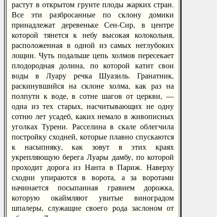
растут в открытом грунте плоды жарких стран.
Все эти разбросанные по склону домики
принадлежат деревеньке Сен-Сир, в центре
которой тянется к небу высокая колокольня,
расположенная в одной из самых неглубоких
лощин. Чуть подальше цепь холмов пересекает
плодородная долина, по которой катит свои
воды в Луару речка Шуазиль. Гранатник,
раскинувшийся на склоне холма, как раз на
полпути к воде, в сотне шагов от церкви, —
одна из тех старых, насчитывающих не одну
сотню лет усадеб, каких немало в живописных
уголках Турени. Расселина в скале облегчила
постройку сходней, которые плавно спускаются
к насыпняку, как зовут в этих краях
укрепляющую берега Луары дамбу, по которой
проходит дорога из Нанта в Париж. Наверху
сходни упираются в ворота, а за воротами
начинается посыпанная гравием дорожка,
которую окаймляют увитые виноградом
шпалеры, служащие своего рода заслоном от