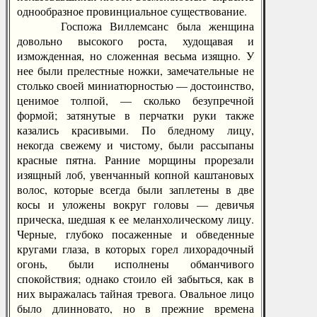
однообразное провинциальное существование.
Госпожа Виллемсанс была женщина
довольно высокого роста, худощавая и
изможденная, но сложенная весьма изящно. У
нее были прелестные ножки, замечательные не
столько своей миниатюрностью — достоинство,
ценимое толпой, — сколько безупречной
формой; затянутые в перчатки руки также
казались красивыми. По бледному лицу,
некогда свежему и чистому, были рассыпаны
красные пятна. Ранние морщины прорезали
изящный лоб, увенчанный копной каштановых
волос, которые всегда были заплетены в две
косы и уложены вокруг головы — девичья
прическа, шедшая к ее меланхолическому лицу.
Черные, глубоко посаженные и обведенные
кругами глаза, в которых горел лихорадочный
огонь, были исполнены обманчивого
спокойствия; однако стоило ей забыться, как в
них выражалась тайная тревога. Овальное лицо
было длинновато, но в прежние времена