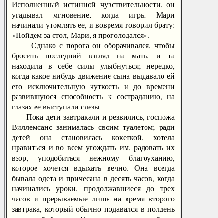
Исполненный истинной чувствительности, он
угадывал мгновение, когда игры Мари
начинали утомлять ее, и вовремя говорил брату:
«Пойдем за стол, Мари, я проголодался».
Однако с порога он оборачивался, чтобы
бросить последний взгляд на мать, и та
находила в себе силы улыбнуться; нередко,
когда какое-нибудь движение сына выдавало ей
его исключительную чуткость и до времени
развившуюся способность к состраданию, на
глазах ее выступали слезы.
Пока дети завтракали и резвились, госпожа
Виллемсанс занималась своим туалетом; ради
детей она становилась кокеткой, хотела
нравиться и во всем угождать им, радовать их
взор, уподобиться нежному благоуханию,
которое хочется вдыхать вечно. Она всегда
бывала одета и причесана в десять часов, когда
начинались уроки, продолжавшиеся до трех
часов и прерываемые лишь на время второго
завтрака, который обычно подавался в полдень