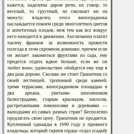
кажется, наделены даром речи, их говор, то
веселый, то грустный, не смолкает ни на
минуту; владелец этого виноградника
наслаждается покоем среди многолетних цветов
и аппетитных плодов, меж тем как все вокруг
него находится в движении. Англичанин платит
тысячу франков за возможность провести
полгода в этом скромном домишке, причем если
он желает лакомиться фруктами из сада, ему
придется отдать вдвое больше, если же он
любит вино, удовольствие обойдется ему еще в
два раза дороже. Сколько же стоит Гранатник со
своей лестницей, тропинкой среди камней,
тремя террасами, виноградником площадью в
два арпана, увитыми шиповником
балюстрадами, старым крыльцом, насосом,
растрепанными ломоносами и деревьями —
выходцами из самых разных стран? Бесполезно
предлагать свою цену. Гранатник не продается.
Купленный однажды в 1690 году у прежнего
владельца, который скрепя сердце отдал усадьбу