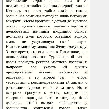
впечатление. Серого цвета была и ее
неизменная английская шляпа с черной вуалью.
Казалось, она чрезвычайно слаба и тяжело
больна. Из дому она выходила лишь погожими
вечерами, чтобы пройтись с детьми до Турского
моста, подышать свежим речным воздухом и
полюбоваться зрелищем заходящего солнца,
последние лучи которого освещают водную
гладь, не уступающую своей ширью
Неаполитанскому заливу или Женевскому озеру.
За все время, что она жила в Гранатнике, она
лишь дважды посетила Тур: в первый раз —
чтобы повидать ректора местного коллежа и
попросить его указать ей лучших
преподавателей латыни, математики и
рисования, а во второй раз — чтобы
уговориться с рекомендованными ей лицами о
расписании уроков и плате за них. Но и
вечерних прогулок к мосту, которые она
совершала один-два раза в неделю, было
довольно, чтобы вызвать любопытство у
большинства обитателей города, также