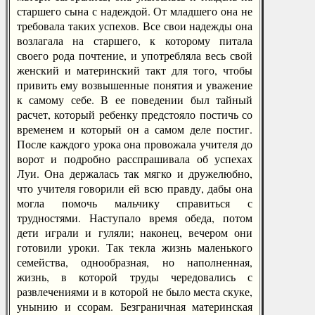
старшего сына с надеждой. От младшего она не
требовала таких успехов. Все свои надежды она
возлагала на старшего, к которому питала
своего рода почтение, и употребляла весь свой
женский и материнский такт для того, чтобы
привить ему возвышенные понятия и уважение
к самому себе. В ее поведении был тайный
расчет, который ребенку предстояло постичь со
временем и который он а самом деле постиг.
После каждого урока она провожала учителя до
ворот и подробно расспрашивала об успехах
Луи. Она держалась так мягко и дружелюбно,
что учителя говорили ей всю правду, дабы она
могла помочь мальчику справиться с
трудностями. Наступало время обеда, потом
дети играли и гуляли; наконец, вечером они
готовили уроки. Так текла жизнь маленького
семейства, однообразная, но наполненная,
жизнь, в которой труды чередовались с
развлечениями и в которой не было места скуке,
унынию и ссорам. Безграничная материнская