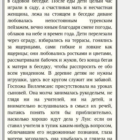
в садовой беседке. После еды дети целый час
играли в саду, а счастливая мать и несчастная
женщина, лежа на стоящем в беседке диване
любовалась непостоянным туренским
пейзажем, вечно юным благодаря смене погоды,
облаков на небе и времен года. Дети перелезали
через ограду, взбирались на террасы, гонялись
за ящерицами, сами гибкие и ловкие как
ящерицы; они любовались ростками и цветами,
рассматривали бабочек и жуков, без конца бегая
к матери в беседку, чтобы расспросить ее обо
всем увиденном. В деревне детям не нужны
игрушки, здесь все кругом служит им забавой.
Госпожа Виллемсанс присутствовала на уроках
сыновей. Она молча занималась рукодельем, не
глядя ни на учителей, ни на детей, и
внимательно вслушивалась в смысл их речей,
пытаясь понять хотя бы приблизительно,
насколько хорошо идут дела у Луи: если он
ставил учителя в тупик каким-нибудь вопросом,
обличавшим его недюжинные познания, глаза
матери загорались, она улыбалась и глядела на