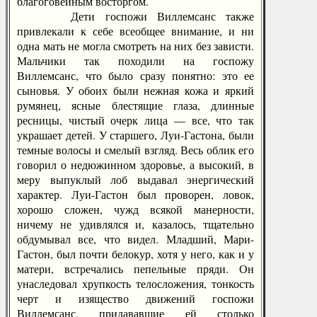
благоговейным восторгом.
Дети госпожи Виллемсанс также
привлекали к себе всеобщее внимание, и ни
одна мать не могла смотреть на них без зависти.
Мальчики так походили на госпожу
Виллемсанс, что было сразу понятно: это ее
сыновья. У обоих были нежная кожа и яркий
румянец, ясные блестящие глаза, длинные
ресницы, чистый очерк лица — все, что так
украшает детей. У старшего, Луи-Гастона, были
темные волосы и смелый взгляд. Весь облик его
говорил о недюжинном здоровье, а высокий, в
меру выпуклый лоб выдавал энергический
характер. Луи-Гастон был проворен, ловок,
хорошо сложен, чужд всякой манерности,
ничему не удивлялся и, казалось, тщательно
обдумывал все, что видел. Младший, Мари-
Гастон, был почти белокур, хотя у него, как и у
матери, встречались пепельные пряди. Он
унаследовал хрупкость телосложения, тонкость
черт и изящество движений госпожи
Виллемсанс, придававшие ей столько