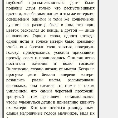
глубокой признательностью: дети были
подобны двум только что распустившимся
цветкам, колеблемым одним и тем же ветерком,
освещаемым одними и теми же солнечными
лучами; вся разница была в том, что один
цветок раскрылся до конца, а другой — лишь
наполовину. Одного слова, одного взгляда,
одной ноты в голосе матери было довольно,
чтобы они бросили свои занятия, повернули
голову, прислушались, усвоили приказание,
просьбу, совет и повиновались. Они так легко
постигали желания и волю госпожи
Виллемсанс, словно читали ее мысли. Когда на
прогулке дети бежали впереди матери,
резвились, рвали цветы, рассматривали
насекомых, она следила за ними с таким
умилением, что самый черствый прохожий,
тронутый этим зрелищем, останавливался,
чтобы улыбнуться детям и приветливо кивнуть
их матери. Кто мог остаться равнодушным,
слыша мелодичные голоса мальчиков, видя их