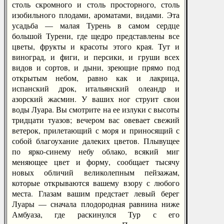
столь скромного и столь просторного, столь
изобильного плодами, ароматами, видами. Эта
усадьба — малая Турень в самом сердце
большой Турени, где щедро представлены все
цветы, фрукты и красоты этого края. Тут и
виноград, и фиги, и персики, и груши всех
видов и сортов, и дыни, зреющие прямо под
открытым небом, равно как и лакрица,
испанский дрок, итальянский олеандр и
азорский жасмин. У ваших ног струит свои
воды Луара. Вы смотрите на ее излуки с высоты
тридцати туазов; вечером вас овевает свежий
ветерок, прилетающий с моря и приносящий с
собой благоухание далеких цветов. Плывущее
по ярко-синему небу облако, всякий миг
меняющее цвет и форму, сообщает тысячу
новых обличий великолепным пейзажам,
которые открываются вашему взору с любого
места. Глазам вашим предстает левый берег
Луары — сначала плодородная равнина ниже
Амбуаза, где раскинулся Тур с его