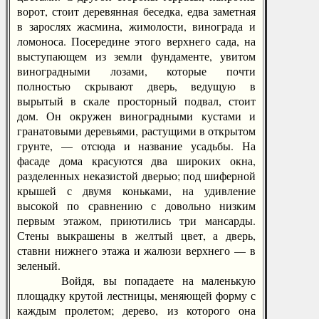
ворот, стоит деревянная беседка, едва заметная
в зарослях жасмина, жимолости, винограда и
ломоноса. Посередине этого верхнего сада, на
выступающем из земли фундаменте, увитом
виноградными лозами, которые почти
полностью скрывают дверь, ведущую в
вырытый в скале просторный подвал, стоит
дом. Он окружен виноградными кустами и
гранатовыми деревьями, растущими в открытом
грунте, — отсюда и название усадьбы. На
фасаде дома красуются два широких окна,
разделенных неказистой дверью; под шиферной
крышей с двумя коньками, на удивление
высокой по сравнению с довольно низким
первым этажом, приютились три мансарды.
Стены выкрашены в желтый цвет, а дверь,
ставни нижнего этажа и жалюзи верхнего — в
зеленый.
Войдя, вы попадаете на маленькую
площадку крутой лестницы, меняющей форму с
каждым пролетом; дерево, из которого она