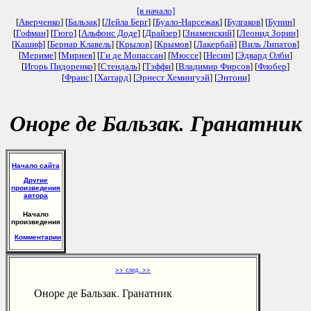
[в начало]
[
Аверченко
] [
Бальзак
] [
Лейла Берг
] [
Буало-Нарсежак
] [
Булгаков
] [
Бунин
]
[
Гофман
] [
Гюго
] [
Альфонс Доде
] [
Драйзер
] [
Знаменский
] [
Леонид Зорин
]
[
Кашиф
] [
Бернар Клавель
] [
Крылов
] [
Крымов
] [
Лакербай
] [
Виль Липатов
]
[
Мериме
] [
Мирнев
] [
Ги де Мопассан
] [
Мюссе
] [
Несин
] [
Эдвард Олби
]
[
Игорь Пидоренко
] [
Стендаль
] [
Тэффи
] [
Владимир Фирсов
] [
Флобер
]
[
Франс
] [
Хаггард
] [
Эрнест Хемингуэй
] [
Энтони
]
Оноре де Бальзак. Гранатник
Начало сайта
Другие
произведения
автора
Начало
произведения
Комментарии
>> след. >>
Оноре де Бальзак. Гранатник