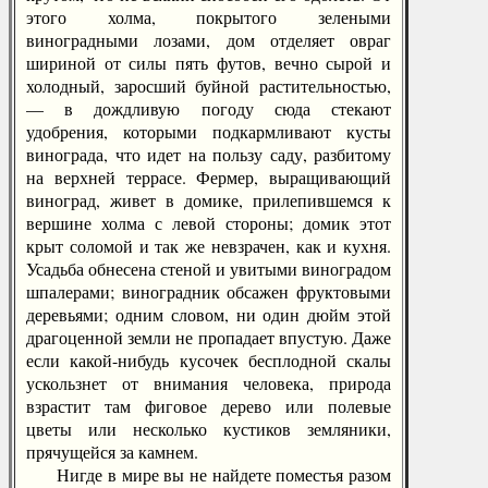
этого холма, покрытого зелеными
виноградными лозами, дом отделяет овраг
шириной от силы пять футов, вечно сырой и
холодный, заросший буйной растительностью,
— в дождливую погоду сюда стекают
удобрения, которыми подкармливают кусты
винограда, что идет на пользу саду, разбитому
на верхней террасе. Фермер, выращивающий
виноград, живет в домике, прилепившемся к
вершине холма с левой стороны; домик этот
крыт соломой и так же невзрачен, как и кухня.
Усадьба обнесена стеной и увитыми виноградом
шпалерами; виноградник обсажен фруктовыми
деревьями; одним словом, ни один дюйм этой
драгоценной земли не пропадает впустую. Даже
если какой-нибудь кусочек бесплодной скалы
ускользнет от внимания человека, природа
взрастит там фиговое дерево или полевые
цветы или несколько кустиков земляники,
прячущейся за камнем.
Нигде в мире вы не найдете поместья разом