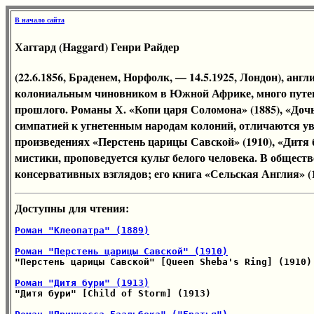
В начало сайта
Хаггард (Haggard) Генри Райдер
(22.6.1856, Браденем, Норфолк, — 14.5.1925, Лондон), ан
колониальным чиновником в Южной Африке, много путешес
прошлого. Романы Х. «Копи царя Соломона» (1885), «Доч
симпатией к угнетенным народам колоний, отличаются у
произведениях «Перстень царицы Савской» (1910), «Дитя 
мистики, проповедуется культ белого человека. В общес
консервативных взглядов; его книга «Сельская Англия» (
Доступны для чтения:
Роман "Клеопатра" (1889)
Роман "Перстень царицы Савской" (1910)

"Перстень царицы Савской" [Queen Sheba's Ring] (1910)

Роман "Дитя бури" (1913)

"Дитя бури" [Child of Storm] (1913)
