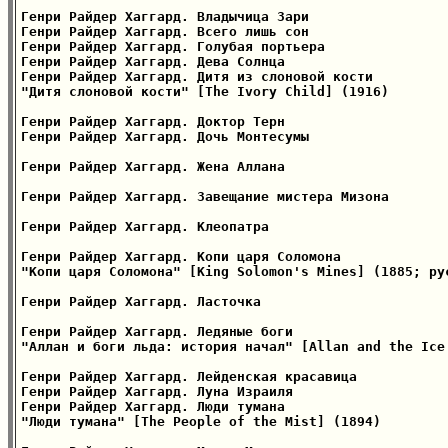
Генри Райдер Хаггард. Владычица Зари

Генри Райдер Хаггард. Всего лишь сон

Генри Райдер Хаггард. Голубая портьера

Генри Райдер Хаггард. Дева Солнца

Генри Райдер Хаггард. Дитя из слоновой кости

"Дитя слоновой кости" [The Ivory Child] (1916)

Генри Райдер Хаггард. Доктор Терн

Генри Райдер Хаггард. Дочь Монтесумы

Генри Райдер Хаггард. Жена Аллана

Генри Райдер Хаггард. Завещание мистера Мизона

Генри Райдер Хаггард. Клеопатра

Генри Райдер Хаггард. Копи царя Соломона

"Копи царя Соломона" [King Solomon's Mines] (1885; рус
Генри Райдер Хаггард. Ласточка

Генри Райдер Хаггард. Ледяные боги

"Аллан и боги льда: история начал" [Allan and the Ice
Генри Райдер Хаггард. Лейденская красавица

Генри Райдер Хаггард. Луна Израиля

Генри Райдер Хаггард. Люди тумана

"Люди тумана" [The People of the Mist] (1894)
