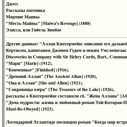
Джесс
Рассказы охотника
Мщение Маивы
"Месть Майвы" [Maiwa's Revenge] (1888)
Элисса, или Гибель Зимбое
Другие данные: "Аллан Квотермейн: описание его дальн
Кертисом, капитаном Джоном Гудом и неким Умслопогаасом"
Discoveries in Company with Sir Hehry Curtis, Bart., Comman
"Мари" [Marie] (1912),
"Конченные" [Finished] (1916),
"Древний Аллан" [The Ancient Allan] (1920),
"Она и Аллан" [She and Allan] (1921),
"Сокровища озера" [The Treasure of the Lake] (1926),
рассказы о Квотермейне составили сб. "Жена Аллана" [Allan
"Дочь мудрости: жизнь и любовный роман Той-Которая-Подч
Must-Be-Obeyed] (1923).
Легендарной Атлантиде посвящен роман "Когда мир встр