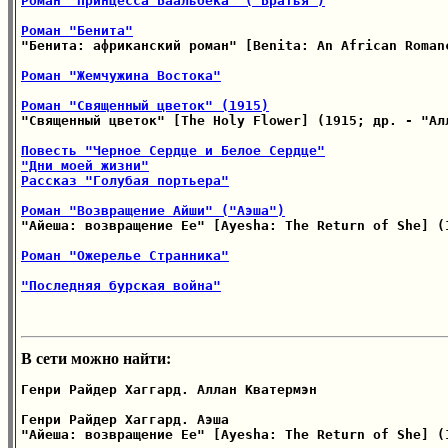
Роман "Принцесса Баальбека" ("Братья")
Роман "Бенита"

"Бенита: африканский роман" [Benita: An African Roman
Роман "Жемчужина Востока"
Роман "Священный цветок" (1915)

"Священный цветок" [The Holy Flower] (1915; др. - "Ал
Повесть "Черное Сердце и Белое Сердце"
"Дни моей жизни"
Рассказ "Голубая портьера"
Роман "Возвращение Айши" ("Аэша")

"Айеша: возвращение Ее" [Ayesha: The Return of She] (1
Роман "Ожерелье Странника"
"Последняя бурская война"
В сети можно найти:
Генри Райдер Хаггард. Аллан Кватермэн

Генри Райдер Хаггард. Аэша

"Айеша: возвращение Ее" [Ayesha: The Return of She] (1