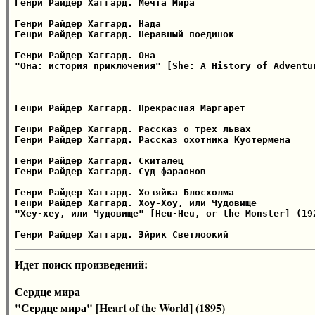
Генри Райдер Хаггард. Мечта Мира

Генри Райдер Хаггард. Нада

Генри Райдер Хаггард. Неравный поединок

Генри Райдер Хаггард. Она

"Она: история приключения" [She: A History of Adventu
Генри Райдер Хаггард. Прекрасная Маргарет

Генри Райдер Хаггард. Рассказ о трех львах

Генри Райдер Хаггард. Рассказ охотника Куотермена

Генри Райдер Хаггард. Скиталец

Генри Райдер Хаггард. Суд фараонов

Генри Райдер Хаггард. Хозяйка Блосхолма

Генри Райдер Хаггард. Хоу-Хоу, или Чудовище

"Хеу-хеу, или Чудовище" [Heu-Heu, or the Monster] (192
Идет поиск произведений:
Сердце мира
"Сердце мира" [Heart of the World] (1895)