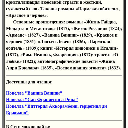
кристаллизация любовной страсти и жесткий,
суховатый слог. Таковы романы «Пармская обитель»,
«Красное и черное».
Основные произведения: романы «Жизнь Гайдна,
Моцарта и Метастазио» (1817), «Жизнь Россини» (1824);
«Арманс» (1827), «Ванина Ванини» (1829), «Красное и
черное» (1831), «Люсьен Левен» (1836), «Пармская
обитель» (1839); книги «История живописи в Италии»
(1817), «Рим, Неаполь, Флоренция» (1817); трактат «О
любви» (1822); автобиографические повести «Жизнь
Анри Брюлара» (1835), «Воспоминания эгоиста» (1832).
Доступны для чтения:
Новелла "Ванина Ванини"
Новелла "Сан-Франческо-а-Рипа"
Новелла "Виттория Аккорамбони, герцогиня ди
Браччано"
В Сети можно найти: