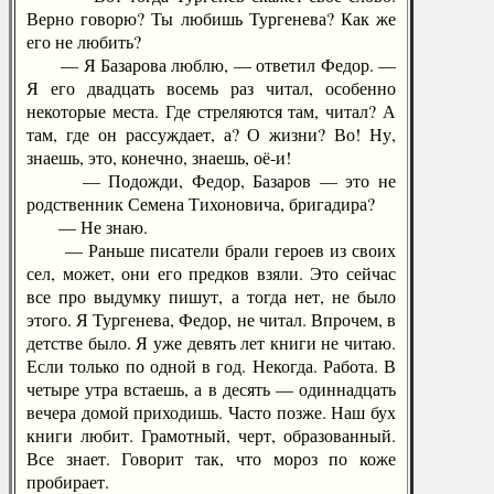
Верно говорю? Ты любишь Тургенева? Как же
его не любить?
— Я Базарова люблю, — ответил Федор. —
Я его двадцать восемь раз читал, особенно
некоторые места. Где стреляются там, читал? А
там, где он рассуждает, а? О жизни? Во! Ну,
знаешь, это, конечно, знаешь, оё-и!
— Подожди, Федор, Базаров — это не
родственник Семена Тихоновича, бригадира?
— Не знаю.
— Раньше писатели брали героев из своих
сел, может, они его предков взяли. Это сейчас
все про выдумку пишут, а тогда нет, не было
этого. Я Тургенева, Федор, не читал. Впрочем, в
детстве было. Я уже девять лет книги не читаю.
Если только по одной в год. Некогда. Работа. В
четыре утра встаешь, а в десять — одиннадцать
вечера домой приходишь. Часто позже. Наш бух
книги любит. Грамотный, черт, образованный.
Все знает. Говорит так, что мороз по коже
пробирает.