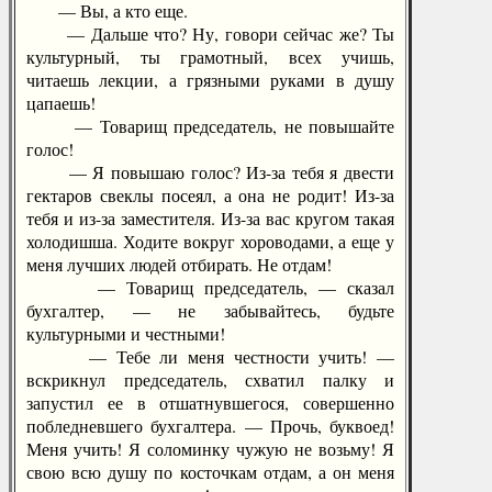
— Вы, а кто еще.
— Дальше что? Ну, говори сейчас же? Ты
культурный, ты грамотный, всех учишь,
читаешь лекции, а грязными руками в душу
цапаешь!
— Товарищ председатель, не повышайте
голос!
— Я повышаю голос? Из-за тебя я двести
гектаров свеклы посеял, а она не родит! Из-за
тебя и из-за заместителя. Из-за вас кругом такая
холодишша. Ходите вокруг хороводами, а еще у
меня лучших людей отбирать. Не отдам!
— Товарищ председатель, — сказал
бухгалтер, — не забывайтесь, будьте
культурными и честными!
— Тебе ли меня честности учить! —
вскрикнул председатель, схватил палку и
запустил ее в отшатнувшегося, совершенно
побледневшего бухгалтера. — Прочь, буквоед!
Меня учить! Я соломинку чужую не возьму! Я
свою всю душу по косточкам отдам, а он меня