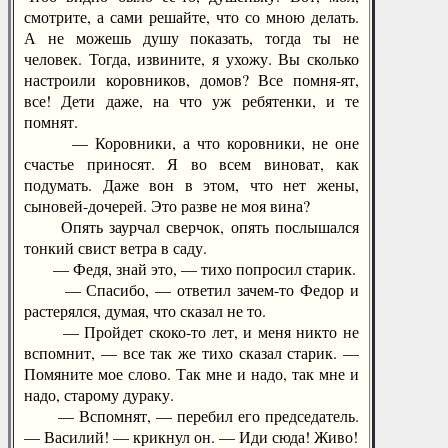
смотрите, а сами решайте, что со мною делать.
А не можешь душу показать, тогда ты не
человек. Тогда, извините, я ухожу. Вы сколько
настроили коровников, домов? Все помня-ят,
все! Дети даже, на что уж ребятенки, и те
помнят.
— Коровники, а что коровники, не оне
счастье приносят. Я во всем виноват, как
подумать. Даже вон в этом, что нет жены,
сыновей-дочерей. Это разве не моя вина?
Опять заурчал сверчок, опять послышался
тонкий свист ветра в саду.
— Федя, знай это, — тихо попросил старик.
— Спасибо, — ответил зачем-то Федор и
растерялся, думая, что сказал не то.
— Пройдет скоко-то лет, и меня никто не
вспомнит, — все так же тихо сказал старик. —
Помяните мое слово. Так мне и надо, так мне и
надо, старому дураку.
— Вспомнят, — перебил его председатель.
— Василий! — крикнул он. — Иди сюда! Живо!