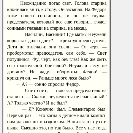
Неожиданно погас свет. Голова старика
клонилась вниз, к столу. Он засыпал. На Федора
тоже нашла сонливость, и он не слушал
председателя, который все еще говорил, глядел
сонными глазами на старика, на месяц.
— Василий, Василий! Где мать? Неужели
коров так долго доит? — крикнул председатель.
Дети не отвечали: они спали. — От черт, —
пробормотал председатель сам себе. — Свет
потушился. Фу, черт, как без глаз! Как же быть
со строительной бригадой? Неужели лесу не
достану? Не дадут, обормоты. Федор! —
крикнул он. — Раньше много леса было?
— А? — сонно спросил Федор.
— Спит-спит, — показал председатель на
старика. — Скажи, неужели ты не счастливый?
А? Только честно? И не был?
— Я? Конечно, был. Элементарно был.
Первый раз — это когда в детдоме дали компот,
нам давали по праздникам. Напился от пуза и
выше. Смешно это, но так было. Все у нас тогда