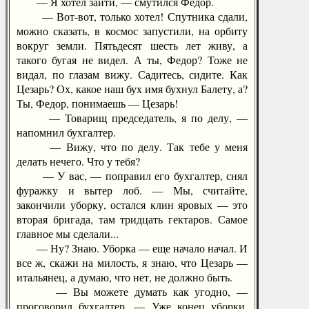
— Я хотел зайти, — смутился Федор.
— Вот-вот, только хотел! Спутника сдали,
можно сказать, в космос запустили, на орбиту
вокруг земли. Пятьдесят шесть лет живу, а
такого бугая не видел. А ты, Федор? Тоже не
видал, по глазам вижу. Садитесь, сидите. Как
Цезарь? Ох, какое наш бух имя бухнул Балету, а?
Ты, Федор, понимаешь — Цезарь!
— Товарищ председатель, я по делу, —
напомнил бухгалтер.
— Вижу, что по делу. Так тебе у меня
делать нечего. Что у тебя?
— У вас, — поправил его бухгалтер, снял
фуражку и вытер лоб. — Мы, считайте,
закончили уборку, остался клин яровых — это
вторая бригада, там тридцать гектаров. Самое
главное мы сделали...
— Ну? Знаю. Уборка — еще начало начал. И
все ж, скажи на милость, я знаю, что Цезарь —
итальянец, а думаю, что нет, не должно быть.
— Вы можете думать как угодно, —
проговорил бухгалтер. — Уже конец уборки.