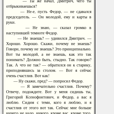
— Ты же начал, Дмитрич, чего ты
отбрыкиваешься?
— Не-е, пусть Федор, — не сдавался
председатель. — Он молодой, ему и карты в
руки.
— Не знаю, — сказал громко в
наступившей темноте Федор.
— Не знаешь? — удивился Дмитрич. —
Хорошо. Хорошо. Скажи, почему не знаешь?
Говори, почему не знаешь? Это принципиально.
Вот ты молодой, а не знаешь, как это так
понимать? Должно быть, стыдно. Так говорю?
Так. А что не так? — обратился он к старику,
приподнявшись за столом. — Вот я сейчас
очень счастлив. Вот как!
— Ну скажи, пред? — попросил Федор.
— Я замечательно счастлив. Почему?
Отвечу, подождите. Вот у меня сидишь ты,
Григорий Ксенофонтович, и Федор, а вас я
люблю. Сидим с теми, кого я люблю, и я
счастлив от этого вот так. Сейчас мне больше
ничего не надо, никого, кроме вас, кроме того,