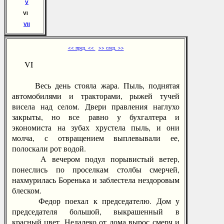
V
VI
VII
<< пред. <<
>> след. >>
VI
Весь день стояла жара. Пыль, поднятая
автомобилями и тракторами, рыжей тучей
висела над селом. Двери правления наглухо
закрыты, но все равно у бухгалтера и
экономиста на зубах хрустела пыль, и они
молча, с отвращением выплевывали ее,
полоскали рот водой.
А вечером подул порывистый ветер,
понеслись по проселкам столбы смерчей,
нахмурилась Боренька и заблестела нездоровым
блеском.
Федор поехал к председателю. Дом у
председателя большой, выкрашенный в
красный цвет. Недалеко от дома вырос смерч и