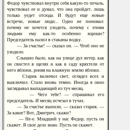
Федор чувствовал внутри себя какую-то печаль,
чувствовал ее и думал, что она пройдет, лишь
только уедет отсюда. И будут еще новые
встречи, новые люди... Одно не понимал:
почему не хочется уходить, почему с этими
людьми ему как-то особенно хорошо?
Председатель налил в стаканы водку.
— За счастье! — сказал он. — Чтоб оно не
уходило.
Слышно было, как на улице дул ветер, как
он свистел в щелях и как в саду кряхтели от
него яблони, роняя на влажную землю яблоки.
Старик включил свет, оглядел всех и
выключил. Стало вновь темно. Иногда в окно
заглядывал выпадающий из туч месяц.
— Чего тебе? — спрашивал его
председатель. И месяц исчезал в тучах.
— За счастье выпили, — сказал старик. —
За какое? Вот, Дмитрич, скажи?
— Не-е. Младший у нас Федор, пусть он
скажет. Я свое дело знаю. Пусть он скажет.