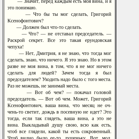
— Значит, перед каждым есть моя вина, и я
это понимаю.
— Что бы ты мог сделать, Григорий
Ксенофонтович?
— Должен был что-то сделать.
— Что? — не отставал председатель. —
Раскрой секрет. Все это такая ерундовская
чепуха!
— Нет, Дмитрия, я не знаю, что тогда мог
сделать, знаю, что ничего. Я это знаю. Но в этом
разве не моя вина, в том, что я не мог ничего
сделать для людей? Зачем тогда я был
председателем? Уходить надо было с того места.
Раз не можешь, не занимай места.
— Вот об чем? — покачал головой
председатель. — Вот об чем. Может, Григорий
Ксенофонтович, ваша вина, что месяц не оч-
чень-то светит, дождь в посевную не идет? Это
тогда, если так глядеть, ваша вина, а это не
вина. Выкладывай душу свою, всю как есть,
чтоб все глядели, какой ты есть сокровенный.
Чтоб видно было ее-то, душеньку. Вот, мол,