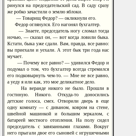
ринулся на председательский сад. В саду сразу
же робко зачастили о землю яблоки.
— Товарищ Федор? — окликнули его.
Федор оглянулся. Его нагонял бухгалтер.
— Знаете, председатель ногу сломал тогда
ночью, — сказал он, — вот когда ловили быка.
Кстати, быка уже сдали. Вам, правда, все равно:
вы приехали и уехали. А этот бык три года нас
мучает.
— Почему все равно? — удивился Федор и
подумал о том, что бухгалтер всегда стремился
его подковырнуть чем-то. — Мне не все равно,
а уеду я или как, это мое деликатное дело.
На веранде никого не было. Прошли в
гостиную. Никого. Откуда-то доносились
детские голоса, смех. Отворили дверь в еще
одну комнату — с диваном, ковром на стене,
швейной машинкой и большим зеркалом, с
батареей местного отопления. На полу сидел
председатель с завязанными глазами. Вокруг
него прыгали двое его сыновей с игрушечными