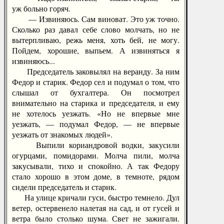
уж больно горяч.
— Извиняюсь. Сам виноват. Это уж точно.
Сколько раз давал себе слово молчать, но не
вытерпливаю, режь меня, хоть бей, не могу.
Пойдем, хорошие, выпьем. А извиняться я
извиняюсь...
Председатель заковылял на веранду. За ним
Федор и старик. Федор сел и подумал о том, что
слышал от бухгалтера. Он посмотрел
внимательно на старика и председателя, и ему
не хотелось уезжать. «Но не впервые мне
уезжать, — подумал Федор, — не впервые
уезжать от знакомых людей».
Выпили кориандровой водки, закусили
огурцами, помидорами. Молча пили, молча
закусывали, тихо и спокойно. А так Федору
стало хорошо в этом доме, в темноте, рядом
сидели председатель и старик.
На улице кричали гуси, быстро темнело. Дул
ветер, остервенело налетая на сад, и от гусей и
ветра было столько шума. Свет не зажигали.