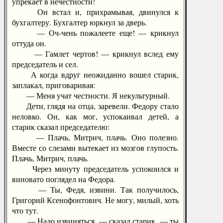
упрекает в нечестности!
Он встал и, прихрамывая, двинулся к
бухгалтеру. Бухгалтер юркнул за дверь.
— Оч-чень пожалеете еще! — крикнул
оттуда он.
— Гамлет чертов! — крикнул вслед ему
председатель и сел.
А когда вдруг неожиданно вошел старик,
заплакал, приговаривая:
— Меня учат честности. Я некультурный.
Дети, глядя на отца, заревели. Федору стало
неловко. Он, как мог, успокаивал детей, а
старик сказал председателю:
— Плачь, Митрич, плачь. Оно полезно.
Вместе со слезами вытекает из мозгов глупость.
Плачь, Митрич, плачь.
Через минуту председатель успокоился и
виновато поглядел на Федора.
— Ты, Федя, извини. Так получилось,
Григорий Ксенофонтович. Не могу, милый, хоть
что тут.
— Надо извиняться, — сказал старик, — ты