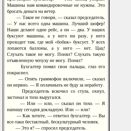
Машины нам командировочные не нужны. Это
бросать деньги на ветер.
— Такое не говори, — сказал председатель.
— У нас всего одна машина. Лучший шофер!
Наши делают один рейс, а он — два. У наших
буксуют машины, а у него ни разу, у него
проходит там, где мой «бобик» буксует. У всех
лопаются баллоны, а у него — нет. Цац!
Слухать такое не могу. Понял? Слухать такую
отъявленную чепуху не могу. Понял?
Бухгалтер помял свои пальцы, глаз его
покраснел.
— Опять граммофон включили, — сказал
он нервно. — Я оплачивать не буду за неработу.
Председатель вскочил со стула, охнул,
застонал и тихо выругался.
— Или — или, — сказал он тихо. — Я
напишу сегодня докладную. Или — или!
— Как хотите, — ответил бухгалтер. — Вы
все-таки бестактный, бескультурный человек.
— Это я? — спросил председатель.