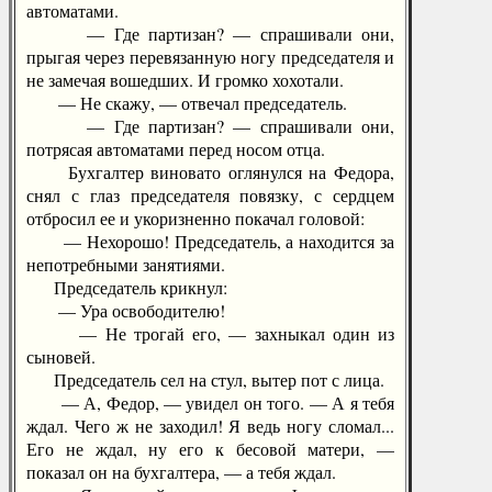
автоматами.
— Где партизан? — спрашивали они,
прыгая через перевязанную ногу председателя и
не замечая вошедших. И громко хохотали.
— Не скажу, — отвечал председатель.
— Где партизан? — спрашивали они,
потрясая автоматами перед носом отца.
Бухгалтер виновато оглянулся на Федора,
снял с глаз председателя повязку, с сердцем
отбросил ее и укоризненно покачал головой:
— Нехорошо! Председатель, а находится за
непотребными занятиями.
Председатель крикнул:
— Ура освободителю!
— Не трогай его, — захныкал один из
сыновей.
Председатель сел на стул, вытер пот с лица.
— А, Федор, — увидел он того. — А я тебя
ждал. Чего ж не заходил! Я ведь ногу сломал...
Его не ждал, ну его к бесовой матери, —
показал он на бухгалтера, — а тебя ждал.