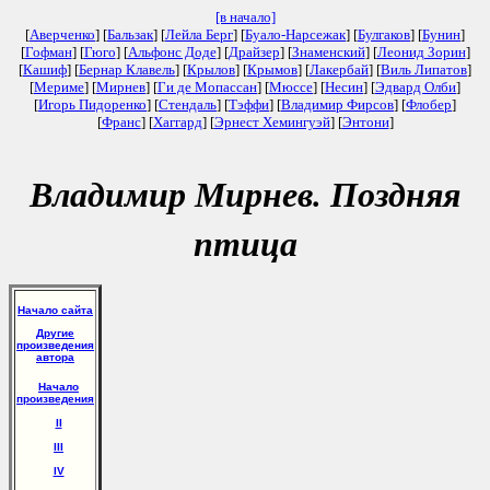
[в начало]
[
Аверченко
] [
Бальзак
] [
Лейла Берг
] [
Буало-Нарсежак
] [
Булгаков
] [
Бунин
]
[
Гофман
] [
Гюго
] [
Альфонс Доде
] [
Драйзер
] [
Знаменский
] [
Леонид Зорин
]
[
Кашиф
] [
Бернар Клавель
] [
Крылов
] [
Крымов
] [
Лакербай
] [
Виль Липатов
]
[
Мериме
] [
Мирнев
] [
Ги де Мопассан
] [
Мюссе
] [
Несин
] [
Эдвард Олби
]
[
Игорь Пидоренко
] [
Стендаль
] [
Тэффи
] [
Владимир Фирсов
] [
Флобер
]
[
Франс
] [
Хаггард
] [
Эрнест Хемингуэй
] [
Энтони
]
Владимир Мирнев. Поздняя
птица
Начало сайта
Другие
произведения
автора
Начало
произведения
II
III
IV