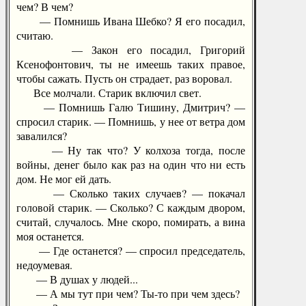
чем? В чем?
— Помнишь Ивана Шебко? Я его посадил,
считаю.
— Закон его посадил, Григорий
Ксенофонтович, ты не имеешь таких правое,
чтобы сажать. Пусть он страдает, раз воровал.
Все молчали. Старик включил свет.
— Помнишь Галю Тишину, Дмитрич? —
спросил старик. — Помнишь, у нее от ветра дом
завалился?
— Ну так что? У колхоза тогда, после
войны, денег было как раз на один что ни есть
дом. Не мог ей дать.
— Сколько таких случаев? — покачал
головой старик. — Сколько? С каждым двором,
считай, случалось. Мне скоро, помирать, а вина
моя останется.
— Где останется? — спросил председатель,
недоумевая.
— В душах у людей...
— А мы тут при чем? Ты-то при чем здесь?