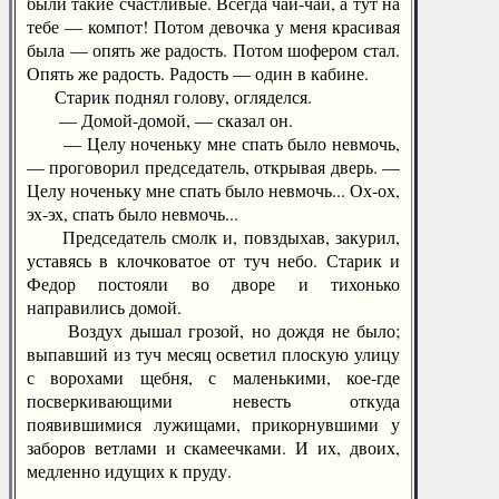
были такие счастливые. Всегда чай-чай, а тут на
тебе — компот! Потом девочка у меня красивая
была — опять же радость. Потом шофером стал.
Опять же радость. Радость — один в кабине.
Старик поднял голову, огляделся.
— Домой-домой, — сказал он.
— Целу ноченьку мне спать было невмочь,
— проговорил председатель, открывая дверь. —
Целу ноченьку мне спать было невмочь... Ох-ох,
эх-эх, спать было невмочь...
Председатель смолк и, повздыхав, закурил,
уставясь в клочковатое от туч небо. Старик и
Федор постояли во дворе и тихонько
направились домой.
Воздух дышал грозой, но дождя не было;
выпавший из туч месяц осветил плоскую улицу
с ворохами щебня, с маленькими, кое-где
посверкивающими невесть откуда
появившимися лужищами, прикорнувшими у
заборов ветлами и скамеечками. И их, двоих,
медленно идущих к пруду.