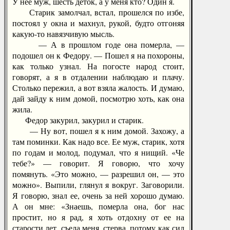
У нее муж, шесть деток, а у меня кто? Один я.
Старик замолчал, встал, прошелся по избе,
постоял у окна и махнул, рукой, будто отгоняя
какую-то навязчивую мысль.
— А в прошлом годе она померла, —
подошел он к Федору. — Пошел я на похороны,
как только узнал. На погосте народ стоит,
говорят, а я в отдалении наблюдаю и плачу.
Столько пережил, а вот взяла жалость. И думаю,
дай зайду к ним домой, посмотрю хоть, как она
жила.
Федор закурил, закурил и старик.
— Ну вот, пошел я к ним домой. Захожу, а
там поминки. Как надо все. Ее муж, старик, хотя
по годам и молод, подумал, что я нищий. «Че
тебе?» — говорит. Я говорю, что хочу
помянуть. «Это можно, — разрешил он, — это
можно». Выпили, глянул я вокруг. Заговорили.
Я говорю, знал ее, очень за ней хорошо думаю.
А он мне: «Знаешь, померла она, бог нас
простит, но я рад, я хоть отдохну от ее на
старости лет, съела меня, стерва, потому как сил