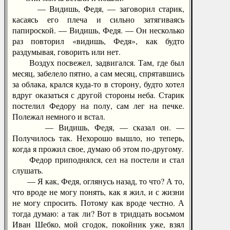
— Видишь, Федя, — заговорил старик,
касаясь его плеча и сильно затягиваясь
папироской. — Видишь, Федя. — Он несколько
раз повторил «видишь, Федя», как будто
раздумывая, говорить или нет.
Воздух посвежел, задвигался. Там, где был
месяц, забелело пятно, а сам месяц, спрятавшись
за облака, крался куда-то в сторону, будто хотел
вдруг оказаться с другой стороны неба. Старик
постелил Федору на полу, сам лег на печке.
Полежал немного и встал.
— Видишь, Федя, — сказал он. —
Получилось так. Нехорошо вышло, но теперь,
когда я прожил свое, думаю об этом по-другому.
Федор приподнялся, сел на постели и стал
слушать.
— Я как, Федя, оглянусь назад, то что? А то,
что вроде не могу понять, как я жил, и с жизни
не могу спросить. Потому как вроде честно. А
тогда думаю: а так ли? Вот в тридцать восьмом
Иван Шебко, мой сгодок, покойник уже, взял