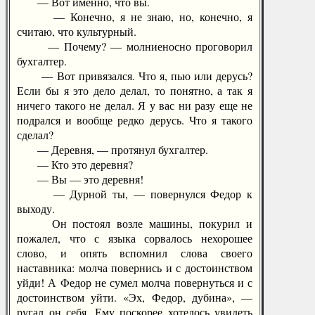
— Вот именно, что вы.
— Конечно, я не знаю, но, конечно, я
считаю, что культурный.
— Почему? — молниеносно проговорил
бухгалтер.
— Вот привязался. Что я, пью или дерусь?
Если бы я это дело делал, то понятно, а так я
ничего такого не делал. Я у вас ни разу еще не
подрался и вообще редко дерусь. Что я такого
сделал?
— Деревня, — протянул бухгалтер.
— Кто это деревня?
— Вы — это деревня!
— Дурной ты, — повернулся Федор к
выходу.
Он постоял возле машины, покурил и
пожалел, что с языка сорвалось нехорошее
слово, и опять вспомнил слова своего
наставника: молча повернись и с достоинством
уйди! А Федор не сумел молча повернуться и с
достоинством уйти. «Эх, Федор, дубина», —
ругал он себя. Ему поскорее хотелось увидеть