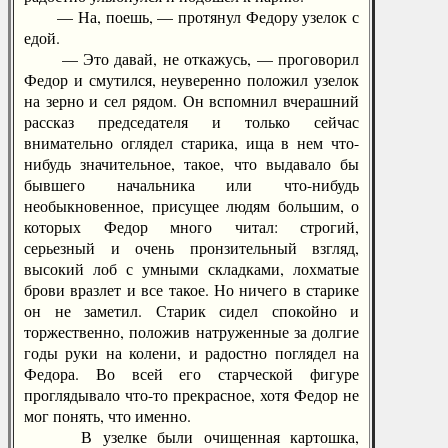
— На, поешь, — протянул Федору узелок с
едой.
— Это давай, не откажусь, — проговорил
Федор и смутился, неуверенно положил узелок
на зерно и сел рядом. Он вспомнил вчерашний
рассказ председателя и только сейчас
внимательно оглядел старика, ища в нем что-
нибудь значительное, такое, что выдавало бы
бывшего начальника или что-нибудь
необыкновенное, присущее людям большим, о
которых Федор много читал: строгий,
серьезный и очень пронзительный взгляд,
высокий лоб с умными складками, лохматые
брови вразлет и все такое. Но ничего в старике
он не заметил. Старик сидел спокойно и
торжественно, положив натруженные за долгие
годы руки на колени, и радостно поглядел на
Федора. Во всей его старческой фигуре
проглядывало что-то прекрасное, хотя Федор не
мог понять, что именно.
В узелке были очищенная картошка,