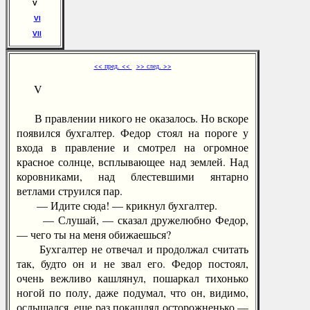
V
VI
VII
<< пред. <<
>> след. >>
V
В правлении никого не оказалось. Но вскоре
появился бухгалтер. Федор стоял на пороге у
входа в правление и смотрел на огромное
красное солнце, всплывающее над землей. Над
коровниками, над блестевшими янтарно
ветлами струился пар.
— Идите сюда! — крикнул бухгалтер.
— Слушай, — сказал дружелюбно Федор,
— чего ты на меня обижаешься?
Бухгалтер не отвечал и продолжал считать
так, будто он и не звал его. Федор постоял,
очень вежливо кашлянул, пошаркал тихонько
ногой по полу, даже подумал, что он, видимо,
ослышался, еще раз покашлял осторожненько —