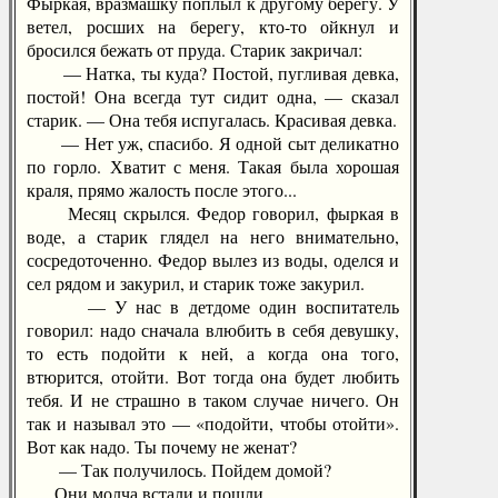
Фыркая, вразмашку поплыл к другому берегу. У
ветел, росших на берегу, кто-то ойкнул и
бросился бежать от пруда. Старик закричал:
— Натка, ты куда? Постой, пугливая девка,
постой! Она всегда тут сидит одна, — сказал
старик. — Она тебя испугалась. Красивая девка.
— Нет уж, спасибо. Я одной сыт деликатно
по горло. Хватит с меня. Такая была хорошая
краля, прямо жалость после этого...
Месяц скрылся. Федор говорил, фыркая в
воде, а старик глядел на него внимательно,
сосредоточенно. Федор вылез из воды, оделся и
сел рядом и закурил, и старик тоже закурил.
— У нас в детдоме один воспитатель
говорил: надо сначала влюбить в себя девушку,
то есть подойти к ней, а когда она того,
втюрится, отойти. Вот тогда она будет любить
тебя. И не страшно в таком случае ничего. Он
так и называл это — «подойти, чтобы отойти».
Вот как надо. Ты почему не женат?
— Так получилось. Пойдем домой?
Они молча встали и пошли.