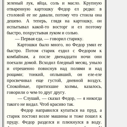
зеленый лук, яйца, соль и масло. Крупную
отваренную картошку Федор ел редко: в
столовой ее не давали, потому что стоила она
дешево. А теперь, глядя на картошку, он
испытывал какой-то восторг и ел поэтому
быстро, похрустывая луком и солью.
— Первая еда, — говорил старику.
Картошки было много, но Федор умял ее
быстро. Потом старик ездил с Федором к
комбайнам, а после двенадцати ночи они
поехали домой. Всходил бледный месяц, уныло
и отрешенно повиснув над полями и над
рощами; тонкий, оплывший, он еле-еле
просвечивал еще густой, дневной воздух.
Спокойные, притихшие холмы, казалось,
говорили о чем-то друг другу.
— Слушай, — сказал Федор, — я никогда
такого не видал. Чтоб красиво так.
Федор направился купаться на пруд, а
старик постоял возле машины и тоже пошел к
пруду. Федор разделся и плюхнулся в воду.