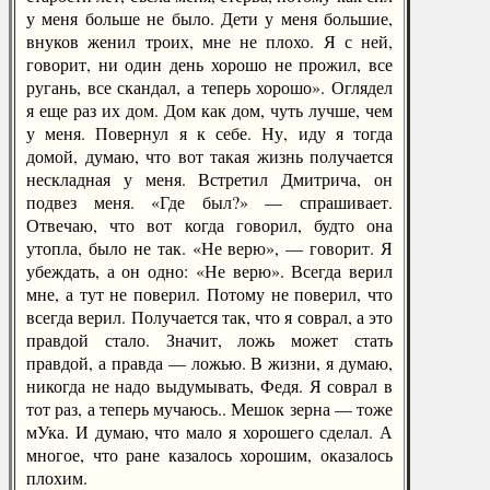
у меня больше не было. Дети у меня большие,
внуков женил троих, мне не плохо. Я с ней,
говорит, ни один день хорошо не прожил, все
ругань, все скандал, а теперь хорошо». Оглядел
я еще раз их дом. Дом как дом, чуть лучше, чем
у меня. Повернул я к себе. Ну, иду я тогда
домой, думаю, что вот такая жизнь получается
нескладная у меня. Встретил Дмитрича, он
подвез меня. «Где был?» — спрашивает.
Отвечаю, что вот когда говорил, будто она
утопла, было не так. «Не верю», — говорит. Я
убеждать, а он одно: «Не верю». Всегда верил
мне, а тут не поверил. Потому не поверил, что
всегда верил. Получается так, что я соврал, а это
правдой стало. Значит, ложь может стать
правдой, а правда — ложью. В жизни, я думаю,
никогда не надо выдумывать, Федя. Я соврал в
тот раз, а теперь мучаюсь.. Мешок зерна — тоже
мУка. И думаю, что мало я хорошего сделал. А
многое, что ране казалось хорошим, оказалось
плохим.