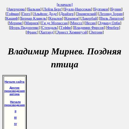
[в начало]
[
Аверченко
] [
Бальзак
] [
Лейла Берг
] [
Буало-Нарсежак
] [
Булгаков
] [
Бунин
]
[
Гофман
] [
Гюго
] [
Альфонс Доде
] [
Драйзер
] [
Знаменский
] [
Леонид Зорин
]
[
Кашиф
] [
Бернар Клавель
] [
Крылов
] [
Крымов
] [
Лакербай
] [
Виль Липатов
]
[
Мериме
] [
Мирнев
] [
Ги де Мопассан
] [
Мюссе
] [
Несин
] [
Эдвард Олби
]
[
Игорь Пидоренко
] [
Стендаль
] [
Тэффи
] [
Владимир Фирсов
] [
Флобер
]
[
Франс
] [
Хаггард
] [
Эрнест Хемингуэй
] [
Энтони
]
Владимир Мирнев. Поздняя
птица
Начало сайта
Другие
произведения
автора
Начало
произведения
II
III
IV