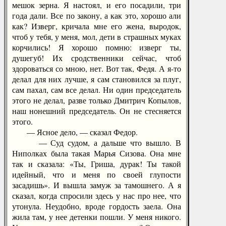
мешок зерна. Я настоял, и его посадили, три
года дали. Все по закону, а как это, хорошо али
как? Изверг, кричала мне его жена, выродок,
чтоб у тебя, у меня, мол, дети в страшных муках
корчились! Я хорошо помню: изверг ты,
душегуб! Их сродственники сейчас, чтоб
здороваться со мною, нет. Вот так, Федя. А я-то
делал для них лучше, я сам становился за плуг,
сам пахал, сам все делал. Ни один председатель
этого не делал, разве только Дмитрич Копылов,
наш нонешний председатель. Он не стесняется
этого.
— Ясное дело, — сказал Федор.
— Суд судом, а дальше что вышло. В
Ниполках была такая Марья Сизова. Она мне
так и сказала: «Ты, Гриша, дурак! Ты такой
идейный, что и меня по своей глупости
засадишь». И вышла замуж за тамошнего. А я
сказал, когда спросили здесь у нас про нее, что
утонула. Неудобно, вроде гордость заела. Она
жила там, у нее детенки пошли. У меня никого.