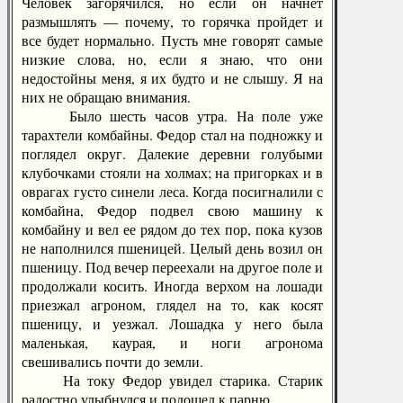
Человек загорячился, но если он начнет
размышлять — почему, то горячка пройдет и
все будет нормально. Пусть мне говорят самые
низкие слова, но, если я знаю, что они
недостойны меня, я их будто и не слышу. Я на
них не обращаю внимания.
Было шесть часов утра. На поле уже
тарахтели комбайны. Федор стал на подножку и
поглядел округ. Далекие деревни голубыми
клубочками стояли на холмах; на пригорках и в
оврагах густо синели леса. Когда посигналили с
комбайна, Федор подвел свою машину к
комбайну и вел ее рядом до тех пор, пока кузов
не наполнился пшеницей. Целый день возил он
пшеницу. Под вечер переехали на другое поле и
продолжали косить. Иногда верхом на лошади
приезжал агроном, глядел на то, как косят
пшеницу, и уезжал. Лошадка у него была
маленькая, каурая, и ноги агронома
свешивались почти до земли.
На току Федор увидел старика. Старик
радостно улыбнулся и подошел к парню.