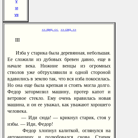
V
VI
VII
<< пред. <<
>> след. >>
III
Изба у старика была деревянная, небольшая.
Ее сложили из дубовых бревен давно, еще в
начале века. Нижние венцы из огромных
стволов уже обтрухлявили и одной стороной
вдавились в землю так, что вся изба покосилась.
Но она еще была крепкая и стоять могла долго.
Федор затормозил машину, протер капот и
ветровое стекло. Ему очень нравилась новая
машина, и он ее уважал, как уважают хорошего
человека.
— Иди сюда! — крикнул старик, стоя у
избы. — Иди, Федор!
Федор хлопнул калиткой, оглянулся на
автомашину и полюбовался снова. Старик