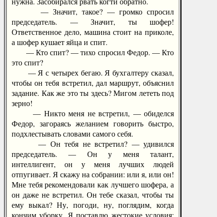
нужна. Засобирался рвать когти обратно.
— Значит, такое? — громко спросил
председатель. — Значит, ты шофер!
Ответственное дело, машина стоит на приколе,
а шофер кушает яйца и спит.
— Кто спит? — тихо спросил Федор. — Кто
это спит?
— Я с четырех бегаю. Я бухгалтеру сказал,
чтобы он тебя встретил, дал маршрут, объяснил
задание. Как же это ты здесь? Мигом лететь под
зерно!
— Никто меня не встретил, — обиделся
Федор, загораясь желанием говорить быстро,
подхлестывать словами самого себя.
— Он тебя не встретил? — удивился
председатель. — Он у меня талант,
интеллигент, он у меня лучших людей
отпугивает. Я скажу на собрании: или я, или он!
Мне тебя рекомендовали как лучшего шофера, а
он даже не встретил. Он тебе сказал, чтобы ты
ему выкал? Ну, погоди, ну, поглядим, когда
кончим уборку. Я поставлю жестокие условия: