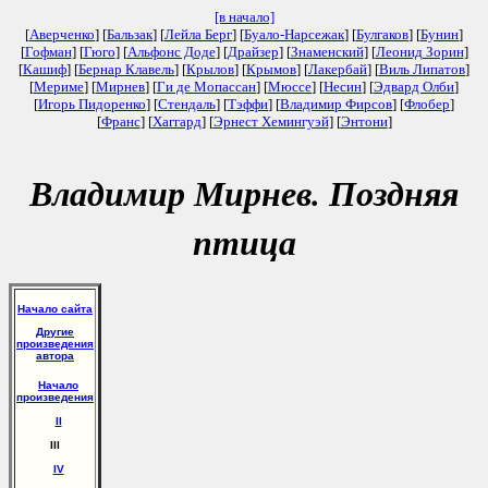
[в начало]
[
Аверченко
] [
Бальзак
] [
Лейла Берг
] [
Буало-Нарсежак
] [
Булгаков
] [
Бунин
]
[
Гофман
] [
Гюго
] [
Альфонс Доде
] [
Драйзер
] [
Знаменский
] [
Леонид Зорин
]
[
Кашиф
] [
Бернар Клавель
] [
Крылов
] [
Крымов
] [
Лакербай
] [
Виль Липатов
]
[
Мериме
] [
Мирнев
] [
Ги де Мопассан
] [
Мюссе
] [
Несин
] [
Эдвард Олби
]
[
Игорь Пидоренко
] [
Стендаль
] [
Тэффи
] [
Владимир Фирсов
] [
Флобер
]
[
Франс
] [
Хаггард
] [
Эрнест Хемингуэй
] [
Энтони
]
Владимир Мирнев. Поздняя
птица
Начало сайта
Другие
произведения
автора
Начало
произведения
II
III
IV