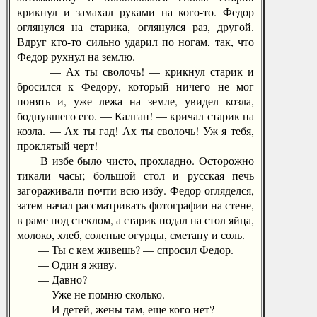
крикнул и замахал руками на кого-то. Федор
оглянулся на старика, оглянулся раз, другой.
Вдруг кто-то сильно ударил по ногам, так, что
Федор рухнул на землю.
— Ах ты сволочь! — крикнул старик и
бросился к Федору, который ничего не мог
понять и, уже лежа на земле, увидел козла,
боднувшего его. — Калган! — кричал старик на
козла. — Ах ты гад! Ах ты сволочь! Уж я тебя,
проклятый черт!
В избе было чисто, прохладно. Осторожно
тикали часы; большой стол и русская печь
загораживали почти всю избу. Федор огляделся,
затем начал рассматривать фотографии на стене,
в раме под стеклом, а старик подал на стол яйца,
молоко, хлеб, соленые огурцы, сметану и соль.
— Ты с кем живешь? — спросил Федор.
— Один я живу.
— Давно?
— Уже не помню сколько.
— И детей, жены там, еще кого нет?