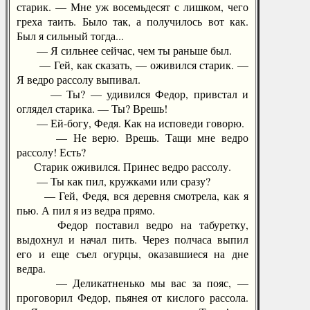
старик. — Мне уж восемьдесят с лишком, чего
греха таить. Было так, а получилось вот как.
Был я сильный тогда...
— Я сильнее сейчас, чем ты раньше был.
— Гей, как сказать, — оживился старик. —
Я ведро рассолу выпивал.
— Ты? — удивился Федор, привстал и
оглядел старика. — Ты? Врешь!
— Ей-богу, Федя. Как на исповеди говорю.
— Не верю. Врешь. Тащи мне ведро
рассолу! Есть?
Старик оживился. Принес ведро рассолу.
— Ты как пил, кружками или сразу?
— Гей, Федя, вся деревня смотрела, как я
пью. А пил я из ведра прямо.
Федор поставил ведро на табуретку,
выдохнул и начал пить. Через полчаса выпил
его и еще съел огурцы, оказавшиеся на дне
ведра.
— Деликатненько мы вас за пояс, —
проговорил Федор, пьянея от кислого рассола.