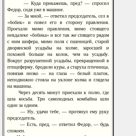
— Куда прикажешь, пред? — спросил
Федор, сидя уже в машине.
— За мной, — ответил председатель, сел в
«бобик» и повел его в сторону правления.
Проехали мимо правления, мимо стоящего
невдалеке «бобика» и все так же спящего рядом
с ним шофера, мимо поля с пшеницей, старой
дворянской усадьбы на холме, заросшей и
похожей больше на колок, чем на усадьбу.
Вокруг разрушенной усадьбы, превращенной в
птицеферму, бродили куры, а старуха птичница,
повязав низко — на глаза — белый платок,
неподвижно стояла на уклоне холма и глядела
на машины.
Через десять минут приехали к полю, где
шла косьба. Три самоходных комбайна шли
один за одним.
— Ну, удачи тебе, — протянул ему руку
председатель.
— Есть, пред, — ответил Федор, — будь
спокоен.