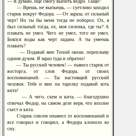
— Я думаю, еще смогу выпить ведро. Тащи!
— Врешь, не выпьешь, — суетливо заходил
старик вокруг Федора. — От зараза, от сильный
черт! Но ты бы меня тогда не поборол. Ох, я
был сильный тогда, ох, моя силенка, где ты? А
плавать не умел. Чего не умел, того не умел.
Боялся воды как черт ладана. А ты умеешь
плавать?
— Подавай мне Тихий океан, переплыву
одним духом. Я зараз туда и обратно!
— Ты русский человек! — пьянел старик от
восторга, от слов Федора, от своих
воспоминаний. — Ты настоящий русский
человек. Тебе и мне на тарелку подавай хоть
кита!
— А чего, съем и кита, — благодушно
отвечал Федор, на самом деле веря, что вполне
съест и кита.
Старик совсем опьянел от воспоминаний и
все говорил и говорил, а Федора клонило ко
сну.