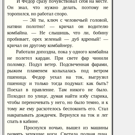
И Федор сразу почувствовал себя на месте.
Он знал, что нужно делать, поэтому не
торопился, но работал споро.
— Эй ты, ключ с человечьей головой,
натяни полотно! — кричал он водителю
комбайна. — Не слышишь, что ли, бобину
пробивает, орех зеленый — дуб ядреный! —
кричал он другому комбайнеру.
Работали допоздна, пока у одного комбайна
не полетел кардан. При свете фар чинили
поломку. Подул ветер. Подсвеченная фарами,
рыжим пламенем колыхалась под ветром
пшеница. Федор уехал на ток, выгрузил
пшеницу и только тогда подумал: как быть?
Поехал в правление. Там никого не было.
Походил по улице, думая найти избу старика,
чтобы переночевать у него, но было темно, и к
тому же ему расхотелось беспокоить его. Стал
накрапывать дождичек. Вернулся на ток и лег
спать в кабине.
Проснулся ночью, вышел из машины
размять затекшие ноги. Светила полная луна.