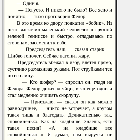
— Один я.
— Негусто. И никого не было? Все ясно и
понятно, — тихо проговорил Федор.
В это время ко двору подкатил «бобик». Из
него выскочил маленький человечек в грязной
зеленой тенниске и быстро, оглядываясь по
сторонам, засеменил к избе.
— Председатель наш, — сказал старик. —
Шибко топочет. Сейчас нагонит жару.
Председатель вбежал в избу, влетел прямо,
суетливо размахивая руками. Пот струйками тек
по его лицу.
— Кто шофер? — спросил он, глядя на
Федора. Федор дожевал яйцо, взял еще одно и
стал медленно очищать скорлупу.
— Приезжаю, — сказал он как можно
равнодушнее, — никто не встречает, а кругом
такая тишь и благодать. Деликатненько так,
спокойненько. Как на кладбище. Знаешь, есть
такая песня? «А на кладбище все
спокойненько...» Я думал, вам выручка не