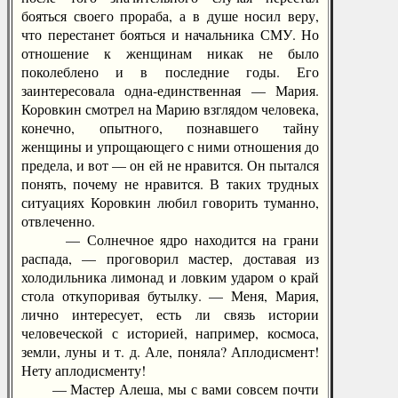
бояться своего прораба, а в душе носил веру,
что перестанет бояться и начальника СМУ. Но
отношение к женщинам никак не было
поколеблено и в последние годы. Его
заинтересовала одна-единственная — Мария.
Коровкин смотрел на Марию взглядом человека,
конечно, опытного, познавшего тайну
женщины и упрощающего с ними отношения до
предела, и вот — он ей не нравится. Он пытался
понять, почему не нравится. В таких трудных
ситуациях Коровкин любил говорить туманно,
отвлеченно.
— Солнечное ядро находится на грани
распада, — проговорил мастер, доставая из
холодильника лимонад и ловким ударом о край
стола откупоривая бутылку. — Меня, Мария,
лично интересует, есть ли связь истории
человеческой с историей, например, космоса,
земли, луны и т. д. Але, поняла? Аплодисмент!
Нету аплодисменту!
— Мастер Алеша, мы с вами совсем почти