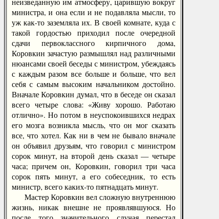
неизведанную им атмосферу, царившую вокруг
министра, и она если и не подавляла мысли, то
уж как-то заземляла их. В своей комнате, куда с
такой гордостью приходил после очередной
сдачи первоклассного кирпичного дома,
Коровкин зачастую размышлял над различными
нюансами своей беседы с министром, убеждаясь
с каждым разом все больше и больше, что вел
себя с самым высоким начальником достойно.
Вначале Коровкин думал, что в беседе он сказал
всего четыре слова: «Живу хорошо. Работаю
отлично». Но потом в неуспокоившихся недрах
его мозга возникла мысль, что он мог сказать
все, что хотел. Как ни в чем не бывало вначале
он объявил друзьям, что говорил с министром
сорок минут, на второй день сказал — четыре
часа; причем он, Коровкин, говорил три часа
сорок пять минут, а его собеседник, то есть
министр, всего каких-то пятнадцать минут.
Мастер Коровкин вел сложную внутреннюю
жизнь, никак внешне не проявлявшуюся. Но
после того значительного случая перестал