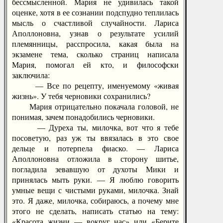
бессмысленной. Мария не удивилась такой
оценке, хотя в ее сознании подспудно теплилась
мысль о счастливой случайности. Лариса
Аполлоновна, узнав о результате усилий
племянницы, расспросила, какая была на
экзамене тема, сколько страниц написала
Мария, помогал ей кто, и философски
заключила:
— Все по рецепту, именуемому «живая
жизнь». У тебя черновики сохранились?
Мария отрицательно покачала головой, не
понимая, зачем понадобились черновики.
— Дуреха ты, милочка, вот что я тебе
посоветую, раз уж ты ввязалась в это свое
дельце и потерпела фиаско. — Лариса
Аполлоновна отложила в сторону шитье,
погладила зевавшую от духоты Мики и
принялась мыть руки. — Я люблю говорить
умные вещи с чистыми руками, милочка. Знай
это. Я даже, милочка, собираюсь, а почему мне
этого не сделать, написать статью на тему:
«Красота жизни — вокруг нас» или «Берите