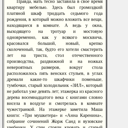
Правда, мать тесно заставила в свое время
квартиру мебелью. Здесь был громоздкий
платяной шкаф тридцать седьмого года
рождения, в который можно вложить все вещи,
находящиеся в комнате. А ведь у окна,
выходящего на тротуар и мостовую
одновременно, как у всякого москвича,
красовался большой, новый, крепко
сколоченный, так, будто его хотели смастерить
лет на триста, стол отечественного
производства, раздвижной и на ножках
невероятных размеров, вокруг стола
расположилось пять венских стульев, в углах
дремали какие-то шкафчики поменьше,
тумбочки, старый холодильник «ЗИЛ», который
не работал уже девять лет; этажерка из красного
дерева восемнадцатого века с книгами словно
висела в воздухе и смотрелась в комнате
чужестранкой. На этажерке заметила Маша
книги: «Три мушкетера» и «Анна Каренина»,
собрание сочинений Жорж Санд и вузовские
учебники. У стен стояли кровать и старый