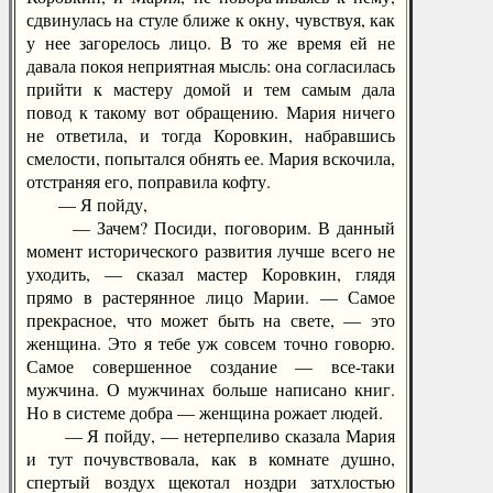
сдвинулась на стуле ближе к окну, чувствуя, как
у нее загорелось лицо. В то же время ей не
давала покоя неприятная мысль: она согласилась
прийти к мастеру домой и тем самым дала
повод к такому вот обращению. Мария ничего
не ответила, и тогда Коровкин, набравшись
смелости, попытался обнять ее. Мария вскочила,
отстраняя его, поправила кофту.
— Я пойду,
— Зачем? Посиди, поговорим. В данный
момент исторического развития лучше всего не
уходить, — сказал мастер Коровкин, глядя
прямо в растерянное лицо Марии. — Самое
прекрасное, что может быть на свете, — это
женщина. Это я тебе уж совсем точно говорю.
Самое совершенное создание — все-таки
мужчина. О мужчинах больше написано книг.
Но в системе добра — женщина рожает людей.
— Я пойду, — нетерпеливо сказала Мария
и тут почувствовала, как в комнате душно,
спертый воздух щекотал ноздри затхлостью