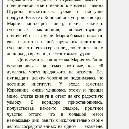
подчиненной ответственность момента. Галина
Шурина восхитилась, узнав о поступке
подруги. Вместе с Коновой она устроила вокруг
Марии настоящий танец, шепча какие-то
суеверные заклинания, долженствующие
помочь ей на экзамене. Мария боялась огласки;
еще с детства в ней пряталось допотопное
суеверие, что, если серьезное дело станет явным
до поры до времени, не стоит ждать удачи.
До восьми часов листала Мария учебник,
останавливаясь на темах, которые, как ей
думалось, могут предложить на экзамене. Без
пятнадцати девять торопливо поднималась по
лестнице института. У входа заметила
Коровкина, очень удивилась этому и прошла
мимо, слегка кивнув в ответ на его радостную
улыбку. В коридоре приостановилась,
почувствовав какое-то сладкое, приятное
чувство оттого, что в большой массе
незнакомых лиц, занятых исключительно своим
делом, сосредоточенных на одном — экзамене,