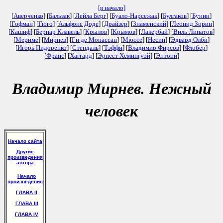
[в начало]
[
Аверченко
] [
Бальзак
] [
Лейла Берг
] [
Буало-Нарсежак
] [
Булгаков
] [
Бунин
]
[
Гофман
] [
Гюго
] [
Альфонс Доде
] [
Драйзер
] [
Знаменский
] [
Леонид Зорин
]
[
Кашиф
] [
Бернар Клавель
] [
Крылов
] [
Крымов
] [
Лакербай
] [
Виль Липатов
]
[
Мериме
] [
Мирнев
] [
Ги де Мопассан
] [
Мюссе
] [
Несин
] [
Эдвард Олби
]
[
Игорь Пидоренко
] [
Стендаль
] [
Тэффи
] [
Владимир Фирсов
] [
Флобер
]
[
Франс
] [
Хаггард
] [
Эрнест Хемингуэй
] [
Энтони
]
Владимир Мирнев. Нежный
человек
Начало сайта
Другие
произведения
автора
Начало
произведения
ГЛАВА II
ГЛАВА III
ГЛАВА IV