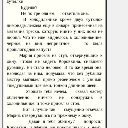
бутылки:
— Будешь?
— Не по-тре-бля-ем, — ответила она.
В холодильнике кроме двух бутылок
лимонада лежала еще в январе принесенная из
магазина треска, которую никто у них дома не
любил. Что-то еще виднелось в холодильнике,
черное, на вид неприятное, — то была
прошлогодняя капуста.
Мария присела на стул, отвернувшись к
окну, чтобы не видеть Коровкина, снявшего
рубашку. Ей стало неловко. В то же время она,
наблюдая за ним, подумала, что без рубашки
мастер выглядел прямо ребеночком с узкими,
тщедушными плечами, тонкой длинной шеей.
— Угощать тебя нечем, — сказал мастер
облегченно, ничего не обнаружив в
холодильнике, и тоже присел за стол.
— Вот и лучше так, — смущенно отвечала
Мария, отвернувшись по-прежнему к окну.
— Давай я тебя обниму? — попросил
Коровкин, и Мария, не поворачиваясь к нему,