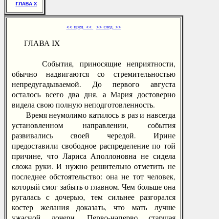
ГЛАВА X
<< пред. <<
>> след. >>
ГЛАВА IX
События, приносящие неприятности,
обычно надвигаются со стремительностью
непредугадываемой. До первого августа
осталось всего два дня, а Мария достоверно
видела свою полную неподготовленность.
Время неумолимо катилось в раз и навсегда
установленном направлении, события
развивались своей чередой. Ирине
предоставили свободное распределение по той
причине, что Лариса Аполлоновна не сидела
сложа руки. И нужно решительно отметить не
последнее обстоятельство: она не тот человек,
который смог забыть о главном. Чем больше она
ругалась с дочерью, тем сильнее разгорался
костер желания доказать, что мать лучше
ужасной дочери. Перво-наперво старшая