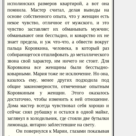
исполинских размеров квартирой, а вот она
помнила. Мастер считал, делая выводы на
основе собственного опыта, что у женщин есть
некое чувство, отличное от мужского, и это
чувство заставляет их обманывать мужчин;
обманывают они бесстыдно, и коварство их не
знает предела, и уж что-что, а обвести вокруг
пальца Коровкина, человека, в который раз
собирающегося отшлифовать до металлического
звона свой характер, им ничего не стоит. Для
Коровкина все женщины были бесстыдно-
коварными. Мария тоже не исключение. Но она,
казалось ему, менее других подходила под
общие закономерности, отмеченные опытным
Коровкиным у женщин. Этого оказалось
достаточно, чтобы изменить к ней отношение.
Дома мастер всегда чувствовал себя хорошо и
сейчас снял рубашку и остался в одной майке,
заглянул в холодильник, где стояли две бутылки
лимонада, янтарно заблестевшие на свету.
Он повернулся к Марии, глазами показывая