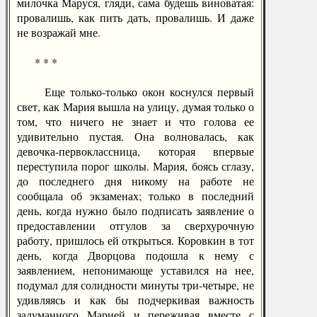
милочка Маруся, гляди, сама будешь виноватая:
провалишь, как пить дать, провалишь. И даже
не возражай мне.
* * *
Еще только-только окон коснулся первый
свет, как Мария вышла на улицу, думая только о
том, что ничего не знает и что голова ее
удивительно пустая. Она волновалась, как
девочка-первоклассница, которая впервые
переступила порог школы. Мария, боясь сглазу,
до последнего дня никому на работе не
сообщала об экзаменах; только в последний
день, когда нужно было подписать заявление о
предоставлении отгулов за сверхурочную
работу, пришлось ей открыться. Коровкин в тот
день, когда Дворцова подошла к нему с
заявлением, непонимающе уставился на нее,
подумал для солидности минуты три-четыре, не
удивляясь и как бы подчеркивая важность
задуманного Марией и переживая вместе с