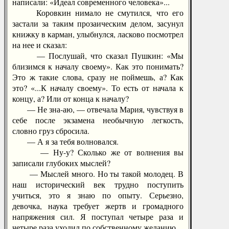
написали: «Идеал современного человека»...
Коровкин нимало не смутился, что его
застали за таким прозаическим делом, засунул
книжку в карман, улыбнулся, ласково посмотрел
на нее и сказал:
— Послушай, что сказал Пушкин: «Мы
близимся к началу своему». Как это понимать?
Это ж такие слова, сразу не поймешь, а? Как
это? «...К началу своему». То есть от начала к
концу, а? Или от конца к началу?
— Не зна-аю, — отвечала Мария, чувствуя в
себе после экзамена необычную легкость,
словно груз сбросила.
— А я за тебя волновался.
— Ну-у? Сколько же от волнения вы
записали глубоких мыслей?
— Мыслей много. Но ты такой молодец. В
наш исторический век трудно поступить
учиться, это я знаю по опыту. Серьезно,
девочка, наука требует жертв и громадного
напряжения сил. Я поступал четыре раза и
четыре раза уходил по собственному желанию.