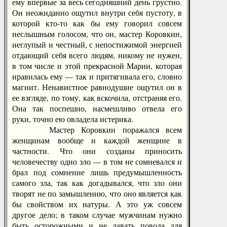
ему впервые за весь сегодняшний день грустно.
Он неожиданно ощутил внутри себя пустоту, в
которой кто-то как бы ему говорил совсем
неслышным голосом, что он, мастер Коровкин,
неглупый и честный, с непостижимой энергией
отдающий себя всего людям, никому не нужен,
в том числе и этой прекрасной Марии, которая
нравилась ему — так и притягивала его, словно
магнит. Ненавистное равнодушие ощутил он в
ее взгляде, по тому, как вскочила, отстраняя его.
Она так поспешно, насмешливо отвела его
руки, точно ею овладела истерика.
Мастер Коровкин поражался всем
женщинам вообще и каждой женщине в
частности. Что они созданы приносить
человечеству одно зло — в том не сомневался и
брал под сомнение лишь предумышленность
самого зла, так как догадывался, что зло они
творят не по замышлению, что оно является как
бы свойством их натуры. А это уж совсем
другое дело; в таком случае мужчинам нужно
быть осторожными и не давать повода для