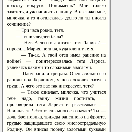
красоту вокруг». Понимаешь? Мне только
захотеть, а уж написать напишу. Вот скажи мне,
милочка, а то я отвлеклась: долго ли ты писала
сочинение?
— Три часа ровно, тетя.
— Ты последней была?
— Нет. А чего вы хотите, тетя Лариса? —
спросила Мария, не зная, куда клонит тетя.
— Та-ак. А твой отец имел ранение на
войне? — поинтересовалась тетя Лариса,
увлекаясь какими-то сложными мыслями.
— Папу ранили три раза. Очень сильно его
ранили под Берлином, у него осколок засел в
груди. А чего это вас так интересует, тетя?
— Такое означает, милочка, что учиться
тебе надо, тайну жизни постигать, —
проговорила тетя Лариса и рассмеялась. —
Наивная ты! Это очень многое означает! Ты —
дочь фронтовика, трижды раненного на фронте,
грудью защищавшего свою многострадальную
Родину. Он вписал победу золотыми буквами