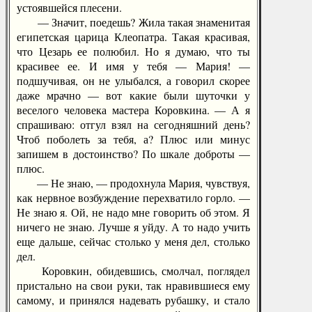
устоявшейся плесени.
— Значит, поедешь? Жила такая знаменитая
египетская царица Клеопатра. Такая красивая,
что Цезарь ее полюбил. Но я думаю, что ты
красивее ее. И имя у тебя — Мария! —
подшучивая, он не улыбался, а говорил скорее
даже мрачно — вот какие были шуточки у
веселого человека мастера Коровкина. — А я
спрашиваю: отгул взял на сегодняшний день?
Чтоб поболеть за тебя, а? Плюс или минус
запишем в достоинство? По шкале доброты —
плюс.
— Не знаю, — продохнула Мария, чувствуя,
как нервное возбуждение перехватило горло. —
Не знаю я. Ой, не надо мне говорить об этом. Я
ничего не знаю. Лучше я уйду. А то надо учить
еще дальше, сейчас столько у меня дел, столько
дел.
Коровкин, обидевшись, смолчал, поглядел
пристально на свои руки, так нравившиеся ему
самому, и принялся надевать рубашку, и стало