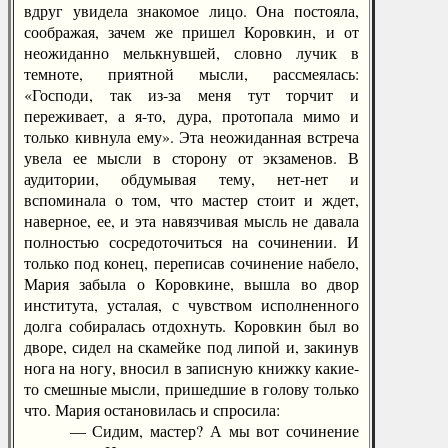
вдруг увидела знакомое лицо. Она постояла,
соображая, зачем же пришел Коровкин, и от
неожиданно мелькнувшей, словно лучик в
темноте, приятной мысли, рассмеялась:
«Господи, так из-за меня тут торчит и
переживает, а я-то, дура, протопала мимо и
только кивнула ему». Эта неожиданная встреча
увела ее мысли в сторону от экзаменов. В
аудитории, обдумывая тему, нет-нет и
вспоминала о том, что мастер стоит и ждет,
наверное, ее, и эта навязчивая мысль не давала
полностью сосредоточиться на сочинении. И
только под конец, переписав сочинение набело,
Мария забыла о Коровкине, вышла во двор
института, усталая, с чувством исполненного
долга собиралась отдохнуть. Коровкин был во
дворе, сидел на скамейке под липой и, закинув
нога на ногу, вносил в записную книжку какие-
то смешные мысли, пришедшие в голову только
что. Мария остановилась и спросила:
— Сидим, мастер? А мы вот сочинение