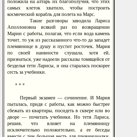
положила на алтарь их благополучия, что этих
самых клеток хватило, чтобы построить
космический корабль для полета на Марс.
Такие разговоры заводила Лариса
Аполлоновна всякий раз по возвращении
Марии с работы, полагая, что если вода камень
точит, то уж из рассказанного что-то да западет
племяннице в душу и пустит росточек. Мария
по своей наивности слушала, хотя ей,
признаться, уже надоели рассказы томящейся от
безделья тети Ларисы, и она старалась поскорее
сесть за учебники.
* * *
Первый экзамен — сочинение. И Мария
пыталась, придя с работы, как можно быстрее
сбежать из квартиры, посидеть в сквере или во
дворе — почитать учебники. Но тетя Лариса,
решив, что влияет на племянницу
исключительно положительно, а ее беседы
вместе с тем большая честь для провинциалки,