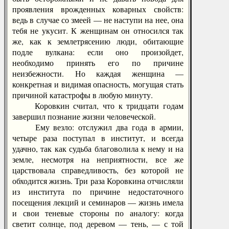
проявления врожденных коварных свойств:
ведь в случае со змеей — не наступи на нее, она
тебя не укусит. К женщинам он относился так
же, как к землетрясению люди, обитающие
подле вулкана: если оно произойдет,
необходимо принять его по причине
неизбежности. Но каждая женщина —
конкретная и видимая опасность, могущая стать
причиной катастрофы в любую минуту.
Коровкин считал, что к тридцати годам
завершил познание жизни человеческой.
Ему везло: отслужил два года в армии,
четыре раза поступал в институт, и всегда
удачно, так как судьба благоволила к нему и на
земле, несмотря на неприятности, все же
царствовала справедливость, без которой не
обходится жизнь. Три раза Коровкина отчисляли
из института по причине недостаточного
посещения лекций и семинаров — жизнь имела
и свои теневые стороны по аналогу: когда
светит солнце, под деревом — тень, — с той