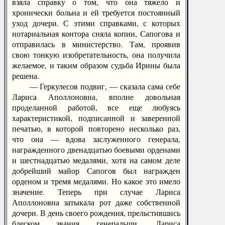
взяла справку о том, что она тяжело и
хронически больна и ей требуется постоянный
уход дочери. С этими справками, с которых
нотариальная контора сняла копии, Сапогова и
отправилась в министерство. Там, проявив
свою тонкую изобретательность, она получила
желаемое, и таким образом судьба Ирины была
решена.
— Геркулесов подвиг, — сказала сама себе
Лариса Аполлоновна, вполне довольная
проделанной работой, все еще любуясь
характеристикой, подписанной и заверенной
печатью, в которой повторено несколько раз,
что она — вдова заслуженного генерала,
награжденного двенадцатью боевыми орденами
и шестнадцатью медалями, хотя на самом деле
добрейший майор Сапогов был награжден
орденом и тремя медалями. Но какое это имело
значение. Теперь при случае Лариса
Аполлоновна затыкала рот даже собственной
дочери. В день своего рождения, прельстившись
блеском звания генеральши, Лариса