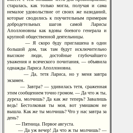
старалась, как только могла, получая и сама
немалое удовольствие от своих же назиданий,
которые сводились к поучительным примерам
добродетельных шагов самой Ларисы
Аполлоновны как вдовы боевого генерала и
крупной общественной деятельницы.
— Я скоро буду приглашена в один
большой дом, так там будут исключительно
высокие люди, достойные глубочайшего
уважения и всяческого почитания, — объявила
однажды Лариса Аполлоновна.
— Да, тетя Лариса, но у меня завтра
экзамен.
— Завтра? — удивилась тетя, сраженная
этим сообщением точно громом. — Да что ж ты,
дуреха, молчишь? Да как же теперь? Завалишь
ведь! Бестолковая ты моя, вот умишком не
вышла. Как же ты молчишь? Что у нас завтра за
день?
— Пятница. Первое августа.
— Да уж вечер! Да что ж ты молчишь? —