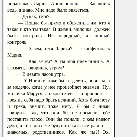
поражалась Лариса Аполлоновна. — Завалишь
ведь, я знаю. Мне надо было ввязаться.
— Да как, тетя?
— Пошла бы прямо и объяснила им, кто я
такая и кто ты такая. В жизни, милочка, должен
быть контроль. Не народный, а личный
контроль.
— Зачем, тетя Лариса? — сконфузилась
Мария.
— Как зачем? А ты моя племянница. А
экзамен, говоришь, утром?
— В девять часов утра.
— У Иринки тоже был в девять, но я знала
за неделю, когда у нее произойдет экзамен. Ну,
милочка Маруся, с такой тетей — и пропасть —
грех на себя надо брать великий. Хотя бога нету
и греха, значит, тоже нету. Я бы с ними
говорила так, что они бы не посмели тебе
поставить плохо. Они бы поняли, с кем имеют
дело, а то своих же будут толкать все равно —
знакомых, родственников. Как же ты?! Эх,