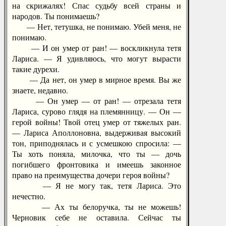
на скрижалях! Спас судьбу всей страны и
народов. Ты понимаешь?
— Нет, тетушка, не понимаю. Убей меня, не
понимаю.
— И он умер от ран! — воскликнула тетя
Лариса. — Я удивляюсь, что могут вырасти
такие дурехи.
— Да нет, он умер в мирное время. Вы же
знаете, недавно.
— Он умер — от ран! — отрезала тетя
Лариса, сурово глядя на племянницу. — Он —
герой войны! Твой отец умер от тяжелых ран.
— Лариса Аполлоновна, выдерживая высокий
тон, приподнялась и с усмешкою спросила: —
Ты хоть поняла, милочка, что ты — дочь
погибшего фронтовика и имеешь законное
право на преимущества дочери героя войны?
— Я не могу так, тетя Лариса. Это
нечестно.
— Ах ты белоручка, ты не можешь!
Черновик себе не оставила. Сейчас ты