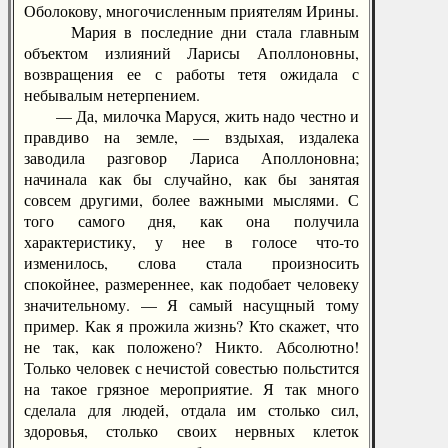
Оболокову, многочисленным приятелям Ирины.
Мария в последние дни стала главным
объектом излияний Ларисы Аполлоновны,
возвращения ее с работы тетя ожидала с
небывалым нетерпением.
— Да, милочка Маруся, жить надо честно и
правдиво на земле, — вздыхая, издалека
заводила разговор Лариса Аполлоновна;
начинала как бы случайно, как бы занятая
совсем другими, более важными мыслями. С
того самого дня, как она получила
характеристику, у нее в голосе что-то
изменилось, слова стала произносить
спокойнее, размереннее, как подобает человеку
значительному. — Я самый насущный тому
пример. Как я прожила жизнь? Кто скажет, что
не так, как положено? Никто. Абсолютно!
Только человек с нечистой совестью польстится
на такое грязное мероприятие. Я так много
сделала для людей, отдала им столько сил,
здоровья, столько своих нервных клеток