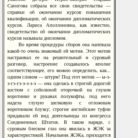
Сапогова собрала все свои свидетельства —
справки об окончании курсов повышения
квалификации, об окончании дипломатических
курсов. Лариса Аполлоновна, как известно,
свидетельство об окончании дипломатических
курсов называла дипломом.
Во время процедуры сборов она напевала
какой-то очень знакомый ей мотив. Этот мотив
настраивал ее на решительный и суровый
разговор, настроение создавалось вполне
соответствующее, его можно определить, как...
одним словом — штурм! Под этот мотив — ы-э-
э-гэ-гэ-э-э-э-э — она оделась в строгий дорогой
костюм с соболиной оторочкой на глухом
воротнике и рукавах полукофты, под него
надела глухую шелковую с отложным
воротником блузку; строгие английские туфли
придавали ей вид деятельницы из конгресса
Соединенных Штатов. В таком наряде, с
суровым блеском глаз она явилась в ЖЭК за
характеристикой. Начальник ЖЭКа, приходится