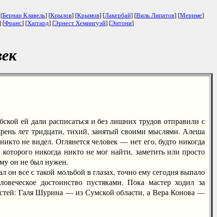
 [
Бернар Клавель
] [
Крылов
] [
Крымов
] [
Лакербай
] [
Виль Липатов
] [
Мериме
]
] [
Франс
] [
Хаггард
] [
Эрнест Хемингуэй
] [
Энтони
]
век
ской ей дали расписаться и без лишних трудов отправили с
арень лет тридцати, тихий, занятый своими мыслями. Алеша
никто не видел. Оглянется человек — нет его, будто никогда
 которого никогда никто не мог найти, заметить или просто
ому он не был нужен.
он все с такой мольбой в глазах, точно ему сегодня выпало
овеческое достоинство пустяками. Пока мастер ходил за
астей: Галя Шурина — из Сумской области, а Вера Конова —