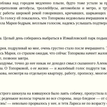
облака над городом медленно плыли, будто тоже устали за 
переполняя автобусы, троллейбусы, автомобили и метро, и т
с работы широкой рекой говоривших, кричавших, шаркающих 
По голосу ей показалось, что Топоркова недовольна вчерашним 
 Мария бодрым, веселым голосом, надеясь услышать подтверж
елый день собираюсь выбраться в Измайловский парк подышать
, подруливай ко мне, очень грустно стало после вчерашнего. Т
ария, со страхом ожидая, что сейчас Топоркова начнет жалов
 позвони завтра.
думье, точно до нее никак не доходил смысл сказанного Аленк
О Топорковой, о ее жизни — и жалобный голос подруги так я
ова, несмотря на отдельную квартиру, работу, прописку, многое
трого шикнула на взявшуюся было лаять собачку, пропустила п
 реденькие волосы торчали во все стороны, лицо бледное — от 
 — невольно прорвалось у нее, и тетя Лариса не по возрасту 