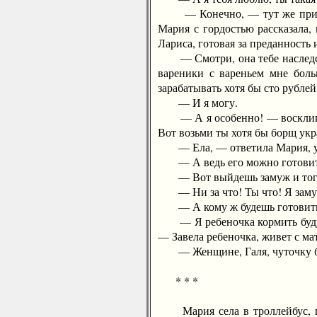
— Конечно, — тут же признала
Мария с гордостью рассказала, 
Лариса, готовая за преданность
— Смотри, она тебе наследств
вареники с вареньем мне боль
зарабатывать хотя бы сто рублей
— И я могу.
— А я особенно! — воскликнула
Вот возьми ты хотя бы борщ укр
— Ела, — ответила Мария, уди
— А ведь его можно готовить п
— Вот выйдешь замуж и тогда
— Ни за что! Ты что! Я замуж 
— А кому ж будешь готовить? —
— Я ребеночка кормить буду, 
— Завела ребеночка, живет с ма
— Женщине, Галя, чуточку боль
* * *
Мария села в троллейбус, пом