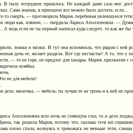
ла. В тылу потруднее пришлось. Не каждый даже сала мог дос
уках. Сама знаешь, в принципе все можно было достать, если...
то смерть, — проговорила Мария, перебивая увлекшуюся тетк
юди как, извини, — твердила Лариса Аполлоновна. — Думаешь
.. А ведь если не ты первый написал куда следует, то как же бы
, ложки и вилки. И тут она вспомнила, что рядом с ней родн
венная дочь ее, желает раздела. Вот где несчастье! А то, что 
ости, — то не горе, не предлог для хандры. Мария, прихватив с 
ричала хозяйка.
очь.
о не для мебели!
.
ло, милочка, — мебель; ты лучше ее не тронь и к ней не прик
а Аполлоновна всю ночь не сомкнула глаз, то и дело подходил
рина, так решила Мария, потому что, сколько тетя ни спрашивал
сама плохо спала, волнуясь и тревожась не меньше тети, слыша