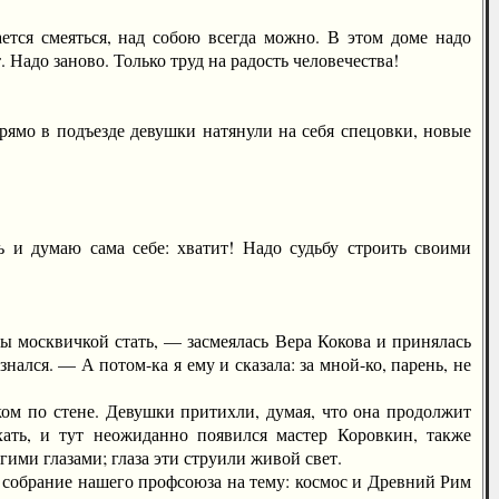
я смеяться, над собою всегда можно. В этом доме надо
Надо заново. Только труд на радость человечества!
мо в подъезде девушки натянули на себя спецовки, новые
 думаю сама себе: хватит! Надо судьбу строить своими
 москвичкой стать, — засмеялась Вера Кокова и принялась
знался. — А потом-ка я ему и сказала: за мной-ко, парень, не
 по стене. Девушки притихли, думая, что она продолжит
хать, и тут неожиданно появился мастер Коровкин, также
угими глазами; глаза эти струили живой свет.
обрание нашего профсоюза на тему: космос и Древний Рим