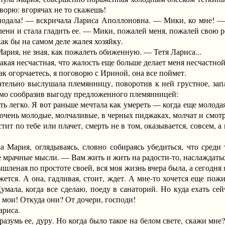
ворю: вгорячах не то скажешь!
! — вскричала Лариса Аполлоновна. — Мики, ко мне! — отку
колени и стала гладить ее. — Мики, пожалей меня, пожалей сво
как бы на самом деле жалея хозяйку.
я, не зная, как пожалеть обиженную. — Тетя Лариса...
я несчастная, что жалость еще больше делает меня несчастно
 огорчаетесь, я поговорю с Ириной, она все поймет.
но выслушала племянницу, поворотив к ней грустное, заплак
димо сообразив выгоду предложенного племянницей:
егко. Я вот раньше мечтала как умереть — когда еще молодая б
чень молодые, молчаливые, в черных пиджаках, молчат и смотрят
стит по тебе или плачет, смерть не в том, оказывается, совсем, а
ия, оглядываясь, словно собираясь убедиться, что среди т
е мрачные мысли. — Вам жить и жить на радости-то, наслаждать
я по простоте своей, вся моя жизнь вчера была, а сегодня я н
ется. А она, гадливая, стоит, ждет. А мне-то хочется еще пожи
 Думала, когда все сделаю, поеду в санаторий. Но куда ехать се
ы мои! Откуда они? От дочери, господи!
риса.
ь ее, дуру. Но когда было такое на белом свете, скажи мне?