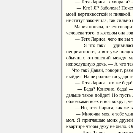
— Тетя Лариса, захворали? — в
— Кто? Я? Заболела! Почему ты
моей вертихвосткой и пиявкой, 
институт закончила, так сильно
Мария поняла, о чем говорит Л
человека того, о котором она г
— Тетя Лариса, чего же вы т
— Я что так? — удивилась Лар
неприятности, и вот уже полдн
обычных отношений между мат
непослушную дочь. — А что так?
— Что так? Давай, говорит, раз
выйдет! Наше родное государств
— Тетя Лариса, это же беда!
— Беда? Конечно, беда! — тут
дальше такое пойдет! Но пусть 
обломками всех и вся вокруг, че
— Но, тетя Лариса, как же та
— Милочка моя, я тебе удивляю
мол. Я приглашаю моих друзей,
квартире чтобы духу не было. О
— Тетя Лариса... — продохнул