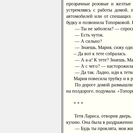
прозрачные розовые и желтые 
устремляясь с работы домой, 
автомобилей или от спешащих 
будку и позвонила Топорковой. 
— Ты не заболела? — спросила
— Есть чуток.
— А сильно?
— Знаешь, Мария, сижу одна. Ц
-- Да вот к тете собралась.
— А а-а! К тете? Знаешь, Мария
— А с чего? — насторожилась М
— Да так. Ладно, иди к тетке,
Мария повесила трубку и в раз
По дороге домой размышляла. 
на полдороге, подумала: «Топорк
* * *
Тетя Лариса, отворив дверь, с
кухню. Она была в раздражении;
— Будь ты проклята, моя жизнь!