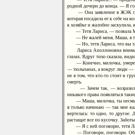
родной дочери до конца. — Я го
— Она заявление в ЖЭК подала
которая посадила ее к себе на 
к хозяйке и жалобно заскулила, 
— Тетя Лариса, — позвала Мари
— Не жалей меня, Маша, я така
— Но, тетя Лариса, что вы так
Лариса Аполлоновна вниматель
глазах. Вдруг тихо сказала, ви
— Конечно, милочка, умереть л
— тюльпанах, а вокруг люди — о
не в том, что кто-то стоит и гру
смерть.
— Зачем так, — возразила Мар
никакого права появляться таки
— Маша, милочка, ты несмышлена
я только начинаю — так мне каж
вертелась: то одно, то другое.
растащат все по кусочку. Забот
— Я с ней поговорю, тетя Ла
— Поговори, поговори. Образум