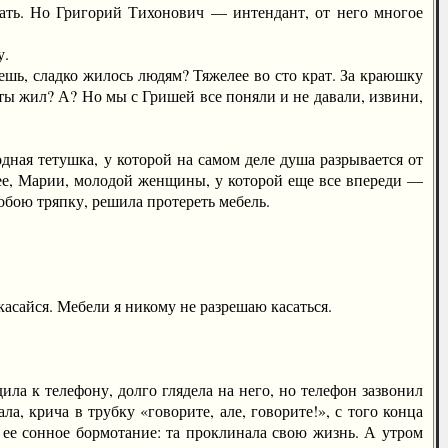
тать. Но Григорий Тихонович — интендант, от него многое
у.
, сладко жилось людям? Тяжелее во сто крат. За краюшку
 ты жил? А? Но мы с Гришей все поняли и не давали, извини,
ая тетушка, у которой на самом деле душа разрывается от
у нее, Марии, молодой женщины, у которой еще все впереди —
собою тряпку, решила протереть мебель.
асайся. Мебели я никому не разрешаю касаться.
а к телефону, долго глядела на него, но телефон зазвонил
а, крича в трубку «говорите, але, говорите!», с того конца
 ее сонное бормотание: та проклинала свою жизнь. А утром