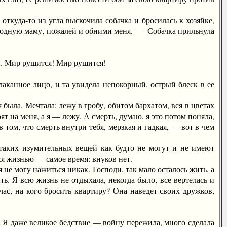
да-то из угла выскочила собачка и бросилась к хозяйке,
ю родную маму, пожалей и обними меня.- — Собачка прильнула
й. Мир рушится! Мир рушится!
анное лицо, и та увидела непокорный, острый блеск в ее
ыла. Мечтала: лежу в гробу, обитом бархатом, вся в цветах
 на меня, а я — лежу. А смерть, думаю, я это потом поняла,
 в том, что смерть внутри тебя, мерзкая и гадкая, — вот в чем
аких изумительных вещей как будто не могут и не имеют
ся жизнью — самое время: внуков нет.
е могу нажиться никак. Господи, так мало осталось жить, а
ть. Я всю жизнь не отдыхала, некогда было, все вертелась и
йчас, на кого бросить квартиру? Она наведет своих дружков,
 Я даже великое бедствие — войну пережила, много сделала