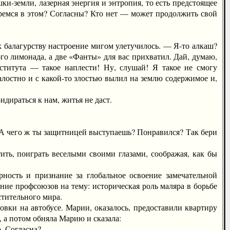
ки-земли, лазерная энергия и энтропия, то есть предстоящее
ремся в этом? Согласны? Кто нет — может продолжить свой
балагурству настроение мигом улетучилось. — Я-то алкаш?
го лимонада, а две «Фанты» для вас прихватил. Дай, думаю,
ститута — такое наплести! Ну, слушай! Я такое не смогу
лостно и с какой-то злостью вылил на землю содержимое и,
ираться к нам, житья не даст.
А чего ж ты защитницей выступаешь? Понравился? Так бери
ть, поиграть веселыми своими глазами, соображая, как бы
ть и признание за глобальное освоение замечательной
ние профсоюзов на тему: историческая роль маляра в борьбе
стительного мира.
вки на автобусе. Марии, оказалось, предоставили квартиру
а, а потом обняла Марию и сказала:
. Согласна?