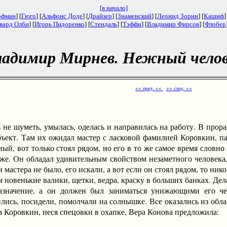
[в начало]
офман
] [
Гюго
] [
Альфонс Доде
] [
Драйзер
] [
Знаменский
] [
Леонид Зорин
] [
Кашиф
]
вард Олби
] [
Игорь Пидоренко
] [
Стендаль
] [
Тэффи
] [
Владимир Фирсов
] [
Флобер
адимир Мирнев. Нежный чело
<< пред. <<
>> след. >>
 шуметь, умылась, оделась и направилась на работу. В прораб
ъект. Там их ожидал мастер с ласковой фамилией Коровкин, п
ый, вот только стоял рядом, но его в то же самое время словно 
 же. Он обладал удивительным свойством незаметного человека,
 мастера не было, его искали, а вот если он стоял рядом, то ник
енькие валики, щетки, ведра, краску в больших банках. Делал 
значение, а он должен был заниматься унижающими его чел
лись, посидели, помолчали на солнышке. Все оказались из обл
а Коровкин, неся спецовки в охапке, Вера Конова предложила: