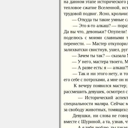
на данном этапе исторического 
тепловое сжатие Вселенной, ис
трудовой подвиг. Ясно, крольчи
— Откуда ты такие умные сло
— Это я-то алкаш? — поразился
Да вы что, девоньки? Опупели! 
поделюсь с моими славными тр
перенести. — Мастер откупорил
залихватски свистнув, ушел, ру
— Зачем ты так? — сказала Мар
— У него, мастера твоего, Ман
— А разве есть: я — алкаш?
— Так и ни этого нету, и тог
его себе с потрохами, а мне он 
К вечеру появился мастер; об
рассмешить девушек, осмотрел 
— Исторический аспект — да
специальности маляра. Сейчас 
за свободу животных, томящихся
Девушки, ни слова не говоря, 
вместе с Шуриной, а та, узнав, 
— А я тебя люблю, ты такая хор