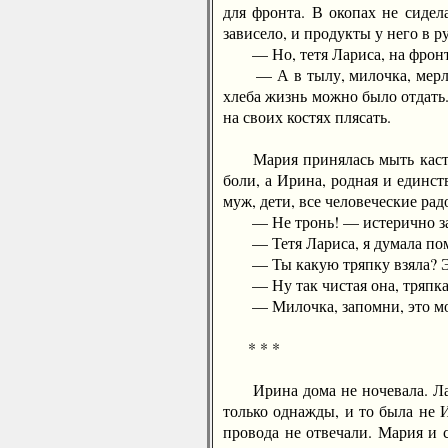
для фронта. В окопах не сиде
зависело, и продукты у него в р
— Но, тетя Лариса, на фронте-
— А в тылу, милочка, мерли л
хлеба жизнь можно было отдать.
на своих костях плясать.
Мария принялась мыть кастрюли
боли, а Ирина, родная и единст
муж, дети, все человеческие рад
— Не тронь! — истерично зак
— Тетя Лариса, я думала пом
— Ты какую тряпку взяла? Эт
— Ну так чистая она, тряпка
— Милочка, запомни, это мое де
* * *
Ирина дома не ночевала. Ларис
только однажды, и то была не И
провода не отвечали. Мария и 