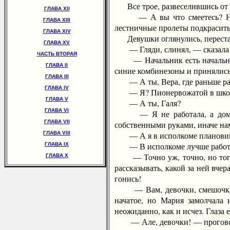
Все трое, развеселившись от п
ГЛАВА XII
— А вы что смеетесь? Над со
ГЛАВА XIII
лестничные пролеты подкрасить 
ГЛАВА XIV
Девушки оглянулись, перестав 
ГЛАВА XV
— Гляди, слинял, — сказала Г
ЧАСТЬ ВТОРАЯ
— Начальник есть начальник, 
ГЛАВА II
синие комбинезоны и принялись 
ГЛАВА III
— А ты, Вера, где раньше ра
ГЛАВА IV
— Я? Пионервожатой в шко
ГЛАВА V
— А ты, Галя?
ГЛАВА VI
— Я не работала, а дома пос
ГЛАВА VII
собственными руками, иначе нам
ГЛАВА VIII
— А я в исполкоме плановиком
— В исполкоме лучше работат
ГЛАВА IX
— Точно уж, точно, но тогда 
ГЛАВА X
рассказывать, какой за ней вчер
гонись!
— Вам, девочки, смешочки, в
начатое, но Мария замолчала 
неожиданно, как и исчез. Глаза 
— Але, девочки! — проговорил