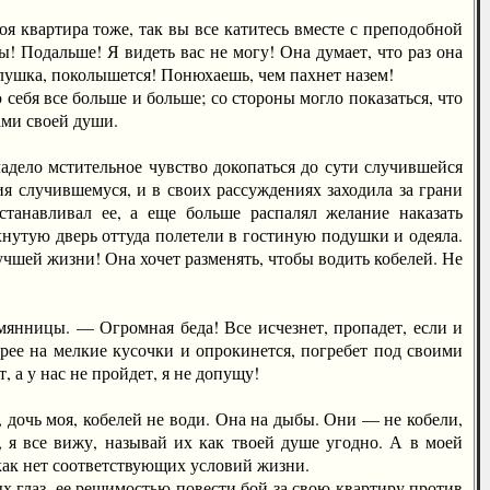
 квартира тоже, так вы все катитесь вместе с преподобной
! Подальше! Я видеть вас не могу! Она думает, что раз она
илушка, поколышется! Понюхаешь, чем пахнет назем!
бя все больше и больше; со стороны могло показаться, что
ами своей души.
ло мстительное чувство докопаться до сути случившейся
я случившемуся, и в своих рассуждениях заходила за грани
анавливал ее, а еще больше распалял желание наказать
хнутую дверь оттуда полетели в гостиную подушки и одеяла.
учшей жизни! Она хочет разменять, чтобы водить кобелей. Не
янницы. — Огромная беда! Все исчезнет, пропадет, если и
орее на мелкие кусочки и опрокинется, погребет под своими
, а у нас не пройдет, я не допущу!
очь моя, кобелей не води. Она на дыбы. Они — не кобели,
, я все вижу, называй их как твоей душе угодно. А в моей
 как нет соответствующих условий жизни.
глаз, ее решимостью повести бой за свою квартиру против