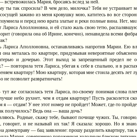
стревожилась Мария, бросаясь вслед за ней.
 так спросила? В чем дело, милочка? Тебя не устраивает моя
сосущей заживо из меня кровушку мою, катитесь во все стороны
 поумнела и перед нею врата златые и реки полные вина. Нет, м
ариса Аполлоновна, и ей стало жаль свою тетю, распалявшую се
оворит (говорила она об Ирине, конечно), ненавидела всеми фибр
ак?
иса Аполлоновна, останавливаясь напротив Марии. Ею владе
я она металась по квартире, придумывая невероятные объяснени
ерью и дочерью. Этот выход за запрещенный предел не ост
 — повторила тетя Лариса, убегая к себе в спальню, и в распа
меняем квартиру! Мою квартиру, которая мне стоила десять лет л
о не позволит развратничать!
 же согласилась тетя Лариса, по-своему понимая слова плем
лучше небо рухнет, чем я отдам квартиру! Пусть расколется ск
м я — отдам! У нее этот номер не пройдет! Может, где-то пройдет
к получилось? Ведь она — ваша дочь?
сь. Родные, скажу тебе, бывают почище чужих. Ты, говорю, д
 говорит, и не называй их так! Я сказала: хорошо. Но я знаю
на домоуправу — бац заявление: прошу разделить квартиру, так
а Мария, совершенно пораженная холодным блеском теткиных 