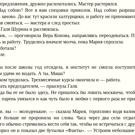
редложения, дружно расхохотались. Мастер растерялся.
бою? Вот я вам спецовки приволок. Над собою разрешаетс
заново. До вас тут красили халтурщики, и работу не принимают. 
смеяться, — мастера и след простыл.
аля Шурина и рассмеялась.
— проговорила Вера Конова, направляясь переодеваться. Пря
за работу. Трудились вначале молча, пока Мария спросила:
ботала?
ле.
ле школы год отсидела, в институт не смогла поступить и
 удачи не видать. А ты, Маша?
 трудилась. Трехмесячные курсы окончила и — работа.
ь председателем, — прыснула Галя.
бы ее не было здесь. Не пришлось бы ловить москвича, чтобы
а парень увязался и как чуть было в любви с первого раза не при
ы — молоденькие, — сказала Мария, торопливо водя валиком
и больше не проронила ни слова. Часа через два сели отды
его обычно стремились вести себя так, чтобы не встречаться с др
 он и показал две бутылки «Фанты». — Устроим небольшое с