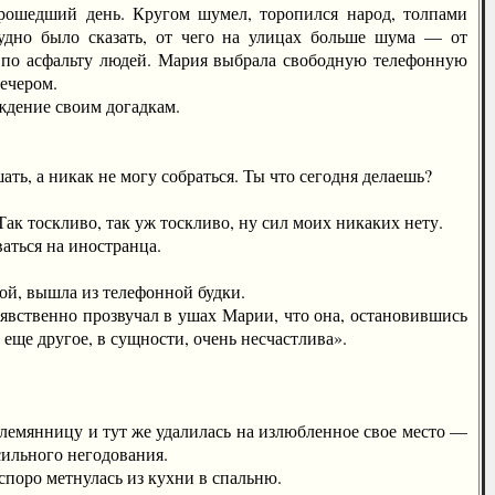
прошедший день. Кругом шумел, торопился народ, толпами
рудно было сказать, от чего на улицах больше шума — от
по асфальту людей. Мария выбрала свободную телефонную
вечером.
дение своим догадкам.
, а никак не могу собраться. Ты что сегодня делаешь?
ак тоскливо, так уж тоскливо, ну сил моих никаких нету.
аться на иностранца.
ой, вышла из телефонной будки.
вственно прозвучал в ушах Марии, что она, остановившись
 еще другое, в сущности, очень несчастлива».
лемянницу и тут же удалилась на излюбленное свое место —
сильного негодования.
споро метнулась из кухни в спальню.