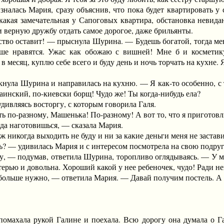
сь Мария, сразу объяснив, что пока будет квартировать у с
какая замечательная у Сапоговых квартира, обстановка невидан
 и верную дружбу отдать самое дорогое, даже брильянты.
о оставит! — прыснула Шурина. — Будешь богатой, тогда ме
ше нравятся. Ужас как обожаю с вишней! Мне б и косметику
 в месяц, куплю себе всего и буду день и ночь торчать на кухне. 
 Шурина и направилась на кухню. — Я как-то особенно, с тре
аинский, по-киевски борщ! Чудо же! Ты когда-нибудь ела?
вляясь восторгу, с которым говорила Галя.
о-разному, Машенька! По-разному! А вот то, что я приготовлю 
 наготовишься, — сказала Мария.
никогда выходить не буду и ни за какие деньги меня не застав
 удивилась Мария и с интересом посмотрела на свою подругу
— подумав, ответила Шурина, торопливо оглядываясь. — У мен
терью и довольна. Хороший какой у нее ребеночек, чудо! Ради н
ше нужно, — ответила Мария. — Давай получим постель. А то 
ахала рукой Галине и поехала. Всю дорогу она думала о Га