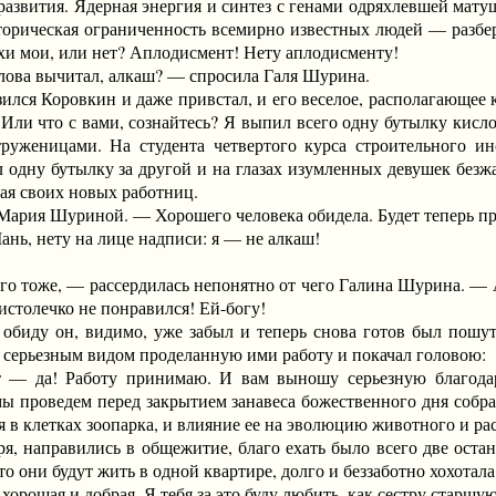
развития. Ядерная энергия и синтез с генами одряхлевшей матуш
торическая ограниченность всемирно известных людей — разбе
хи мои, или нет? Аплодисмент! Нету аплодисменту!
ва вычитал, алкаш? — спросила Галя Шурина.
 Коровкин и даже привстал, и его веселое, располагающее к 
Или что с вами, сознайтесь? Я выпил всего одну бутылку кисло
уженицами. На студента четвертого курса строительного ин
 одну бутылку за другой и на глазах изумленных девушек безжа
гая своих новых работниц.
ия Шуриной. — Хорошего человека обидела. Будет теперь прид
ь, нету на лице надписи: я — не алкаш!
!
о тоже, — рассердилась непонятно от чего Галина Шурина. — 
нистолечко не понравился! Ей-богу!
иду он, видимо, уже забыл и теперь снова готов был пошути
с серьезным видом проделанную ими работу и покачал головою:
! Работу принимаю. И вам выношу серьезную благодарнос
мы проведем перед закрытием занавеса божественного дня собра
 в клетках зоопарка, и влияние ее на эволюцию животного и ра
направились в общежитие, благо ехать было всего две остано
что они будут жить в одной квартире, долго и беззаботно хохотал
ошая и добрая. Я тебя за это буду любить, как сестру старшую