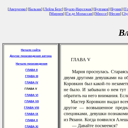
[
Аверченко
] [
Бальзак
] [
Лейла Берг
] [
Буало-Нарсежак
] [
Булгаков
] [
Бунин
] [
Г
[
Мирнев
] [
Ги де Мопассан
] [
Мюссе
] [
Несин
] [
Эд
Вл
Начало сайта
Другие произведения автора
ГЛАВА V
Начало произведения
ГЛАВА II
Мария проснулась. Стараясь не
двумя другими девушками на об
ГЛАВА III
Коровкин был какой-то незаметн
ГЛАВА IV
не было. И забывали о нем тут
ГЛАВА V
обратить на него внимания. Если
ГЛАВА VI
Мастер Коровкин выдал всем нов
ГЛАВА VII
другое — возвышенное предна
ГЛАВА VIII
спецовками, девушки познакоми
ГЛАВА IX
из Рязани. Когда появился Алеш
ГЛАВА X
— Давайте посмеемся?
ГЛАВА XI