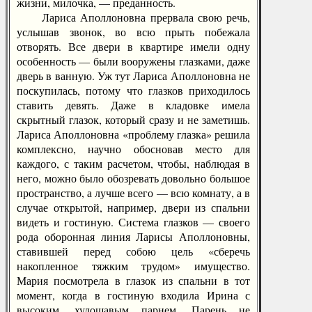
жизни, милочка, — преданность.
Лариса Аполлоновна прервала свою речь,
услышав звонок, во всю прыть побежала
отворять. Все двери в квартире имели одну
особенность — были вооружены глазками, даже
дверь в ванную. Уж тут Лариса Аполлоновна не
поскупилась, потому что глазков приходилось
ставить девять. Даже в кладовке имела
скрытный глазок, который сразу и не заметишь.
Лариса Аполлоновна «проблему глазка» решила
комплексно, научно обосновав место для
каждого, с таким расчетом, чтобы, наблюдая в
него, можно было обозревать довольно большое
пространство, а лучше всего — всю комнату, а в
случае открытой, например, двери из спальни
видеть и гостиную. Система глазков — своего
рода оборонная линия Ларисы Аполлоновны,
ставившей перед собою цель «сберечь
накопленное тяжким трудом» имущество.
Мария посмотрела в глазок из спальни в тот
момент, когда в гостиную входила Ирина с
высоким, худощавым парнем. Парень не