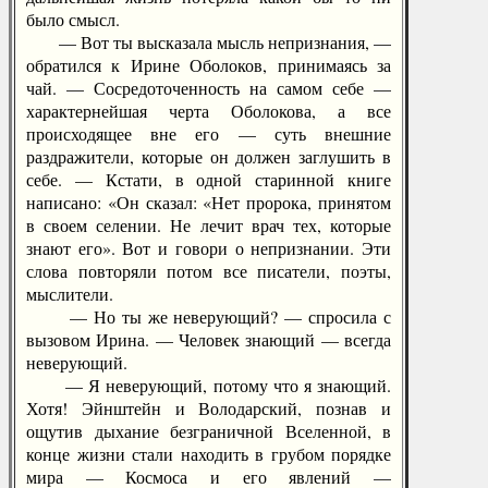
было смысл.
— Вот ты высказала мысль непризнания, —
обратился к Ирине Оболоков, принимаясь за
чай. — Сосредоточенность на самом себе —
характернейшая черта Оболокова, а все
происходящее вне его — суть внешние
раздражители, которые он должен заглушить в
себе. — Кстати, в одной старинной книге
написано: «Он сказал: «Нет пророка, принятом
в своем селении. Не лечит врач тех, которые
знают его». Вот и говори о непризнании. Эти
слова повторяли потом все писатели, поэты,
мыслители.
— Но ты же неверующий? — спросила с
вызовом Ирина. — Человек знающий — всегда
неверующий.
— Я неверующий, потому что я знающий.
Хотя! Эйнштейн и Володарский, познав и
ощутив дыхание безграничной Вселенной, в
конце жизни стали находить в грубом порядке
мира — Космоса и его явлений —