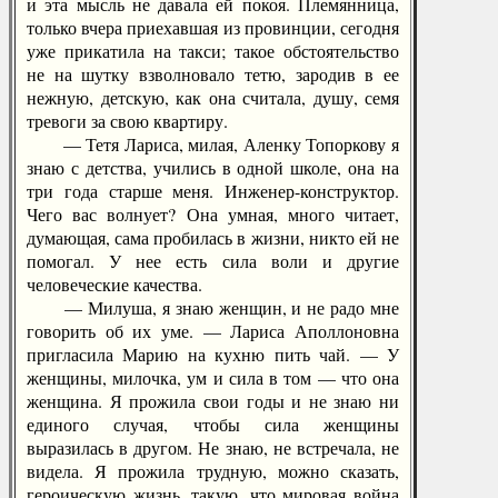
и эта мысль не давала ей покоя. Племянница,
только вчера приехавшая из провинции, сегодня
уже прикатила на такси; такое обстоятельство
не на шутку взволновало тетю, зародив в ее
нежную, детскую, как она считала, душу, семя
тревоги за свою квартиру.
— Тетя Лариса, милая, Аленку Топоркову я
знаю с детства, учились в одной школе, она на
три года старше меня. Инженер-конструктор.
Чего вас волнует? Она умная, много читает,
думающая, сама пробилась в жизни, никто ей не
помогал. У нее есть сила воли и другие
человеческие качества.
— Милуша, я знаю женщин, и не радо мне
говорить об их уме. — Лариса Аполлоновна
пригласила Марию на кухню пить чай. — У
женщины, милочка, ум и сила в том — что она
женщина. Я прожила свои годы и не знаю ни
единого случая, чтобы сила женщины
выразилась в другом. Не знаю, не встречала, не
видела. Я прожила трудную, можно сказать,
героическую жизнь, такую, что мировая война