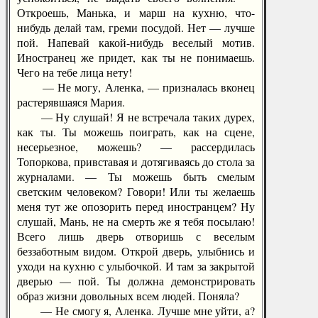
Откроешь, Манька, и марш на кухню, что-
нибудь делай там, греми посудой. Нет — лучше
пой. Напевай какой-нибудь веселый мотив.
Иностранец же придет, как ты не понимаешь.
Чего на тебе лица нету!
— Не могу, Аленка, — призналась вконец
растерявшаяся Мария.
— Ну слушай! Я не встречала таких дурех,
как ты. Ты можешь поиграть, как на сцене,
несерьезное, можешь? — рассердилась
Топоркова, привставая и дотягиваясь до стола за
журналами. — Ты можешь быть смелым
светским человеком? Говори! Или ты желаешь
меня тут же опозорить перед иностранцем? Ну
слушай, Мань, не на смерть же я тебя посылаю!
Всего лишь дверь отворишь с веселым
беззаботным видом. Открой дверь, улыбнись и
уходи на кухню с улыбочкой. И там за закрытой
дверью — пой. Ты должна демонстрировать
образ жизни довольных всем людей. Поняла?
— Не смогу я, Аленка. Лучше мне уйти, а?