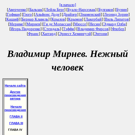
[в начало]
[
Аверченко
] [
Бальзак
] [
Лейла Берг
] [
Буало-Нарсежак
] [
Булгаков
] [
Бунин
]
[
Гофман
] [
Гюго
] [
Альфонс Доде
] [
Драйзер
] [
Знаменский
] [
Леонид Зорин
]
[
Кашиф
] [
Бернар Клавель
] [
Крылов
] [
Крымов
] [
Лакербай
] [
Виль Липатов
]
[
Мериме
] [
Мирнев
] [
Ги де Мопассан
] [
Мюссе
] [
Несин
] [
Эдвард Олби
]
[
Игорь Пидоренко
] [
Стендаль
] [
Тэффи
] [
Владимир Фирсов
] [
Флобер
]
[
Франс
] [
Хаггард
] [
Эрнест Хемингуэй
] [
Энтони
]
Владимир Мирнев. Нежный
человек
Начало сайта
Другие
произведения
автора
Начало
произведения
ГЛАВА II
ГЛАВА III
ГЛАВА IV