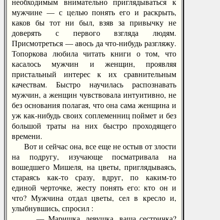
необходимым внимательно приглядываться к
мужчине — с целью понять его и раскрыть,
каков бы тот ни был, взяв за привычку не
доверять с первого взгляда людям.
Присмотреться — авось да что-нибудь разгляжу.
Топоркова любила читать книги о том, что
касалось мужчин и женщин, проявляя
пристальный интерес к их сравнительным
качествам. Быстро научилась распознавать
мужчин, а женщин чувствовала интуитивно, не
без основания полагая, что она сама женщина и
уж как-нибудь своих соплеменниц поймет и без
большой траты на них быстро проходящего
времени.
Вот и сейчас она, все еще не остыв от злости
на подругу, изучающе посматривала на
вошедшего Мишеля, на цветы, приглядываясь,
стараясь как-то сразу, вдруг, по каким-то
единой черточке, жесту понять его: кто он и
что? Мужчина отдал цветы, сел в кресло и,
улыбнувшись, спросил :
— Маришка, девушка, ваша сестричка?