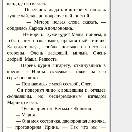
кандидата, сказала:
— Перестань впадать в истерику, поставь
лучше чай, завари покрепче цейлонский.
— Матери нельзя слова сказать, —
обиделась Лариса Аполлоновна.
— Не ворчи... хуже будет! Маша, пойдем, я
тебя с ним познакомлю, презанятный типчик.
Кандидат наук, вообще погляди на него со
стороны. Очень ласковый, милый. Очень
добрый, Маша. Редкость.
Парень курил сигарету, откинувшись в
кресле, а Ирина засмеялась, глядя на его
серьезное лицо.
— Познакомься с моей сестрой, Олег.
Он повернул лицо к вошедшим и, оглядев
скользящим, но бесцеремонным взглядом
Марию, сказал:
— Очень приятно. Весьма. Оболоков.
— Мария.
— Она моя сестричка, двоюродная лисичка,
— проговорила Ирина. — Так что мы —