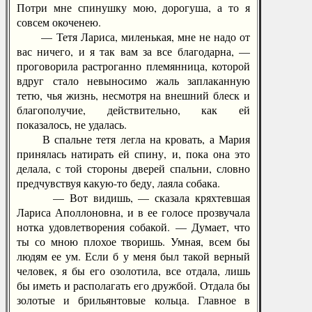
Потри мне спинушку мою, дорогуша, а то я
совсем окоченею.
— Тетя Лариса, миленькая, мне не надо от
вас ничего, и я так вам за все благодарна, —
проговорила растроганно племянница, которой
вдруг стало невыносимо жаль заплаканную
тетю, чья жизнь, несмотря на внешний блеск и
благополучие, действительно, как ей
показалось, не удалась.
В спальне тетя легла на кровать, а Мария
принялась натирать ей спину, и, пока она это
делала, с той стороны дверей спальни, словно
предчувствуя какую-то беду, лаяла собака.
— Вот видишь, — сказала кряхтевшая
Лариса Аполлоновна, и в ее голосе прозвучала
нотка удовлетворения собакой. — Думает, что
ты со мною плохое творишь. Умная, всем бы
людям ее ум. Если б у меня был такой верный
человек, я бы его озолотила, все отдала, лишь
бы иметь и располагать его дружбой. Отдала бы
золотые и брильянтовые кольца. Главное в