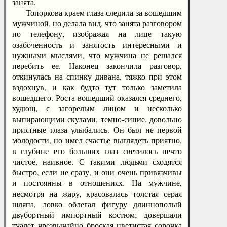
занята.
Топоркова краем глаза следила за вошедшим
мужчиной, но делала вид, что занята разговором
по телефону, изображая на лице такую
озабоченность и занятость интересными и
нужными мыслями, что мужчина не решался
перебить ее. Наконец закончила разговор,
откинулась на спинку дивана, тяжко при этом
вздохнув, и как будто тут только заметила
вошедшего. Роста вошедший оказался среднего,
худющ, с загорелым лицом и несколько
выпирающими скулами, темно-синие, довольно
приятные глаза улыбались. Он был не первой
молодости, но имел счастье выглядеть приятно,
в глубине его больших глаз светилось нечто
чистое, наивное. С такими людьми сходятся
быстро, если не сразу, и они очень привязчивы
и постоянны в отношениях. На мужчине,
несмотря на жару, красовалась толстая серая
шляпа, ловко облегал фигуру длиннополый
двубортный импортный костюм; довершали
туалет чрезвычайно броская цветистая сорочка