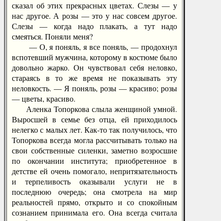
сказал об этих прекрасных цветах. Слезы — у
нас другое. А розы — это у нас совсем другое.
Слезы — когда надо плакать, а тут надо
смеяться. Поняли меня?
— О, я поняль, я все поняль, — продохнул
вспотевший мужчина, которому в костюме было
довольно жарко. Он чувствовал себя неловко,
стараясь в то же время не показывать эту
неловкость. — Я поняль, розы — красиво; розы
— цветы, красиво.
Аленка Топоркова слыла женщиной умной.
Выросшей в семье без отца, ей приходилось
нелегко с малых лет. Как-то так получилось, что
Топоркова всегда могла рассчитывать только на
свои собственные силенки, заметно возросшие
по окончании института; приобретенное в
детстве ей очень помогало, непритязательность
и терпеливость оказывали услуги не в
последнюю очередь; она смотрела на мир
реальностей прямо, открыто и со спокойным
сознанием принимала его. Она всегда считала