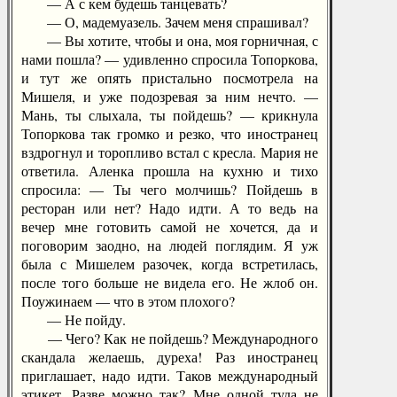
— А с кем будешь танцевать?
— О, мадемуазель. Зачем меня спрашивал?
— Вы хотите, чтобы и она, моя горничная, с
нами пошла? — удивленно спросила Топоркова,
и тут же опять пристально посмотрела на
Мишеля, и уже подозревая за ним нечто. —
Мань, ты слыхала, ты пойдешь? — крикнула
Топоркова так громко и резко, что иностранец
вздрогнул и торопливо встал с кресла. Мария не
ответила. Аленка прошла на кухню и тихо
спросила: — Ты чего молчишь? Пойдешь в
ресторан или нет? Надо идти. А то ведь на
вечер мне готовить самой не хочется, да и
поговорим заодно, на людей поглядим. Я уж
была с Мишелем разочек, когда встретилась,
после того больше не видела его. Не жлоб он.
Поужинаем — что в этом плохого?
— Не пойду.
— Чего? Как не пойдешь? Международного
скандала желаешь, дуреха! Раз иностранец
приглашает, надо идти. Таков международный
этикет. Разве можно так? Мне одной туда не