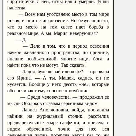
сиротиночки с ней, отцы наши умерли. Ушли
навсегда.
— Всем нам уготовлено место в том мире
покоя, и они не исключение. Но безусловно то,
что за место на том свете идет борьба в
реальном мире. А вы, Мария, неверующая?
— Да.
— Дело в том, что в период освоения
наукой жизненного пространства, по причине,
внешне необъяснимой, многие ищут бога, а
найти пока что не могут. Так сказать.
— Ладно, будешь чай или кофе? — прервала
его Ирина. — А ты, Машок, садись, он не
кусается. Вообще у него десять «не», которые
обеспечивают ему сносное прозябание.
— Среди человечества, — продолжил ее
мысль Оболоков с самым серьезным видом.
Лариса Аполлоновна, войдя, поставила
чайник на журнальный столик, расстелив
предварительно четыре салфетки, и присела с
видом обреченной, точно для нее вся
дальнейшая жизнь потеряла какой бы то ни