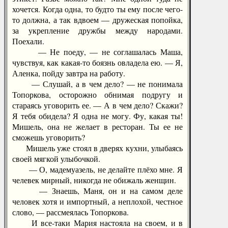
хочется. Когда одна, то будто ты ему после чего-
то должна, а так вдвоем — дружеская попойка,
за укрепление дружбы между народами.
Поехали.
— Не поеду, — не соглашалась Маша,
чувствуя, как какая-то боязнь овладела ею. — Я,
Аленка, пойду завтра на работу.
— Слушай, а в чем дело? — не понимала
Топоркова, осторожно обнимая подругу и
стараясь уговорить ее. — А в чем дело? Скажи?
Я тебя обидела? Я одна не могу. Фу, какая ты!
Мишель, она не желает в ресторан. Ты ее не
сможешь уговорить?
Мишель уже стоял в дверях кухни, улыбаясь
своей мягкой улыбочкой.
— О, мадемуазель, не делайте плёхо мне. Я
челевек мирный, никогда не обижаль женщин.
— Знаешь, Маня, он и на самом деле
человек хотя и импортный, а неплохой, честное
слово, — рассмеялась Топоркова.
И все-таки Мария настояла на своем, и в