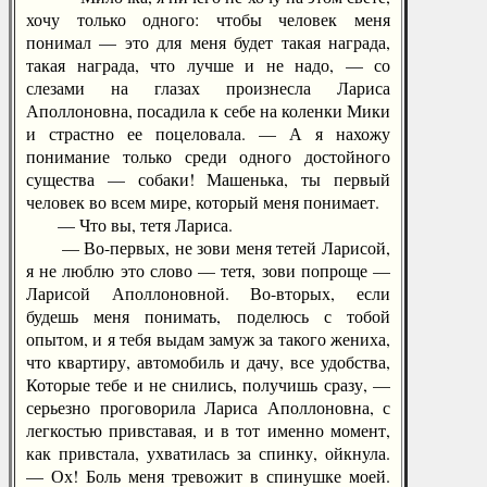
хочу только одного: чтобы человек меня
понимал — это для меня будет такая награда,
такая награда, что лучше и не надо, — со
слезами на глазах произнесла Лариса
Аполлоновна, посадила к себе на коленки Мики
и страстно ее поцеловала. — А я нахожу
понимание только среди одного достойного
существа — собаки! Машенька, ты первый
человек во всем мире, который меня понимает.
— Что вы, тетя Лариса.
— Во-первых, не зови меня тетей Ларисой,
я не люблю это слово — тетя, зови попроще —
Ларисой Аполлоновной. Во-вторых, если
будешь меня понимать, поделюсь с тобой
опытом, и я тебя выдам замуж за такого жениха,
что квартиру, автомобиль и дачу, все удобства,
Которые тебе и не снились, получишь сразу, —
серьезно проговорила Лариса Аполлоновна, с
легкостью привставая, и в тот именно момент,
как привстала, ухватилась за спинку, ойкнула.
— Ох! Боль меня тревожит в спинушке моей.