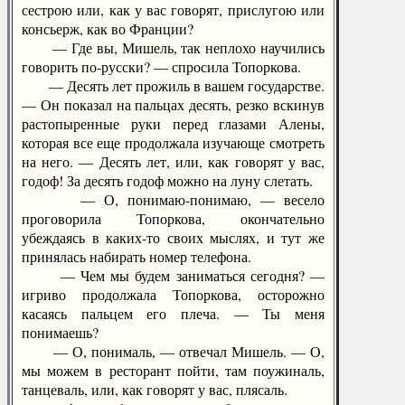
сестрою или, как у вас говорят, прислугою или
консьерж, как во Франции?
— Где вы, Мишель, так неплохо научились
говорить по-русски? — спросила Топоркова.
— Десять лет прожиль в вашем государстве.
— Он показал на пальцах десять, резко вскинув
растопыренные руки перед глазами Алены,
которая все еще продолжала изучающе смотреть
на него. — Десять лет, или, как говорят у вас,
годоф! За десять годоф можно на луну слетать.
— О, понимаю-понимаю, — весело
проговорила Топоркова, окончательно
убеждаясь в каких-то своих мыслях, и тут же
принялась набирать номер телефона.
— Чем мы будем заниматься сегодня? —
игриво продолжала Топоркова, осторожно
касаясь пальцем его плеча. — Ты меня
понимаешь?
— О, понималь, — отвечал Мишель. — О,
мы можем в ресторант пойти, там поужиналь,
танцеваль, или, как говорят у вас, плясаль.