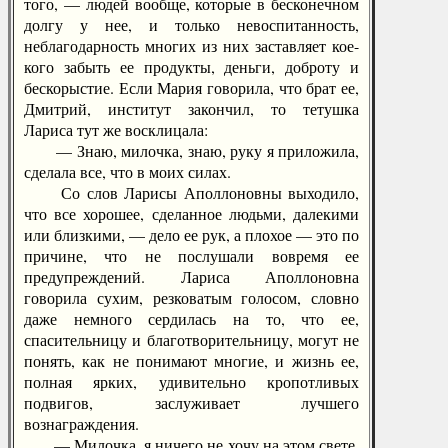
того, — людей вообще, которые в бесконечном
долгу у нее, и только невоспитанность,
неблагодарность многих из них заставляет кое-
кого забыть ее продукты, деньги, доброту и
бескорыстие. Если Мария говорила, что брат ее,
Дмитрий, институт закончил, то тетушка
Лариса тут же восклицала:
— Знаю, милочка, знаю, руку я приложила,
сделала все, что в моих силах.
Со слов Ларисы Аполлоновны выходило,
что все хорошее, сделанное людьми, далекими
или близкими, — дело ее рук, а плохое — это по
причине, что не послушали вовремя ее
предупреждений. Лариса Аполлоновна
говорила сухим, резковатым голосом, словно
даже немного сердилась на то, что ее,
спасительницу и благотворительницу, могут не
понять, как не понимают многие, и жизнь ее,
полная ярких, удивительно кропотливых
подвигов, заслуживает лучшего
вознаграждения.
— Милочка, я ничего не хочу на этом свете,