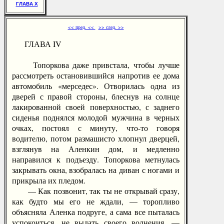
ГЛАВА X
<< пред. <<
>> след. >>
ГЛАВА IV
Топоркова даже привстала, чтобы лучше
рассмотреть остановившийся напротив ее дома
автомобиль «мерседес». Отворилась одна из
дверей с правой стороны, блеснув на солнце
лакированной своей поверхностью, с заднего
сиденья поднялся молодой мужчина в черных
очках, постоял с минуту, что-то говоря
водителю, потом размашисто хлопнул дверцей,
взглянув на Аленкин дом, и медленно
направился к подъезду. Топоркова метнулась
закрывать окна, взобралась на диван с ногами и
прикрыла их пледом.
— Как позвонит, так ты не открывай сразу,
как будто мы его не ждали, — торопливо
объясняла Аленка подруге, а сама все пыталась
успокоиться, не выдать своего волнения. —