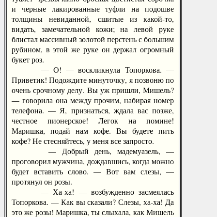
и черные лакированные туфли на подошве
толщины невиданной, сшитые из какой-то,
видать, замечательной кожи; на левой руке
блистал массивный золотой перстень с большим
рубином, в этой же руке он держал огромный
букет роз.
— О! — воскликнула Топоркова. —
Приветик! Подождите минуточку, я позвоню по
очень срочному делу. Вы уж пришли, Мишель?
— говорила она между прочим, набирая номер
телефона. — Я, признаться, ждала вас позже,
честное пионерское! Легок на помине!
Маришка, подай нам кофе. Вы будете пить
кофе? Не стесняйтесь, у меня все запросто.
— Добрый день, мадемуазель, —
проговорил мужчина, дождавшись, когда можно
будет вставить слово. — Вот вам слезы, —
протянул он розы.
— Ха-ха! — возбужденно засмеялась
Топоркова. — Как вы сказали? Слезы, ха-ха! Да
это же розы! Маришка, ты слыхала, как Мишель