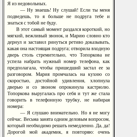
Я из недовольных.
— Ну знаешь! Ну слушай! Если ты меня
подведешь, то я больше не подруга тебе и
знаться с тобой не буду.
В этот самый момент раздался короткий, но
мягкий, вежливый звонок, и Марию словно кто
дернул и заставил ринуться ретиво доказывать,
какая она настоящая подруга; отворила входную
дверь столь стремительно, что Топоркова не
успела набрать нужный номер телефона, как
предполагала, чтобы пришедший застал ее за
разговором. Мария промчалась на кухню со
скоростью, достойной удивления, хлопнула
дверью и со звоном опрокинула кастрюлю.
Топоркова выругалась про себя и тут же стала
говорить в телефонную трубку, не набирая
номера:
— Я слушаю внимательно. Но я не могу
сейчас. Весьма занята одним деловым вопросом,
который необходимо решать немедленно. Да, да!
Дорогой мой академик, я повторяю: очень