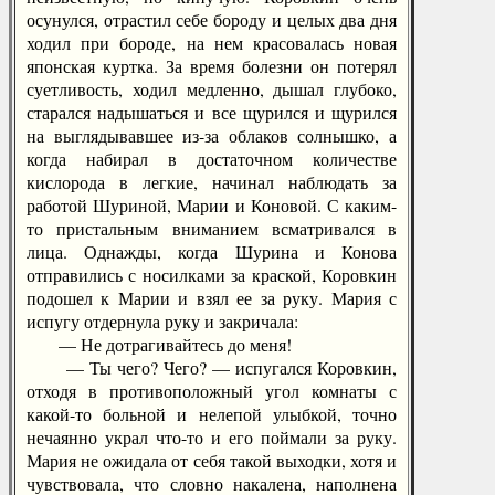
осунулся, отрастил себе бороду и целых два дня
ходил при бороде, на нем красовалась новая
японская куртка. За время болезни он потерял
суетливость, ходил медленно, дышал глубоко,
старался надышаться и все щурился и щурился
на выглядывавшее из-за облаков солнышко, а
когда набирал в достаточном количестве
кислорода в легкие, начинал наблюдать за
работой Шуриной, Марии и Коновой. С каким-
то пристальным вниманием всматривался в
лица. Однажды, когда Шурина и Конова
отправились с носилками за краской, Коровкин
подошел к Марии и взял ее за руку. Мария с
испугу отдернула руку и закричала:
— Не дотрагивайтесь до меня!
— Ты чего? Чего? — испугался Коровкин,
отходя в противоположный угол комнаты с
какой-то больной и нелепой улыбкой, точно
нечаянно украл что-то и его поймали за руку.
Мария не ожидала от себя такой выходки, хотя и
чувствовала, что словно накалена, наполнена