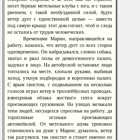
несет бурные метельные клубы с юга, и с таким
рвением, с такой необузданной силой, будто
ветер дует с единственной целью — замести
под самую крышу этот дом-гигант, чтоб и следа
не осталось от трудов человеческих.
Временами Марии, направлявшейся на
работу, казалось, что ветер дует со всех сторон
одновременно. Он набрасывался, словно собака,
хватал и рвал полы ее демисезонного пальто,
задувал в лицо. На автобусной остановке люди
топтались на месте, хлопали руками, выбивая
холод, уткнув подбородки в воротники пальто.
С ярым свистом, с подвыванием на несколько
голосов играл ветер в троллейбусных проводах,
взвихривая облака жесткого снега вокруг
проезжающих грузовиков. На улицах мелькали
тени людей, несущихся спросонья на работу, да
торопливые огоньки проезжающих
автомобилей. От метельного шума тревожно
становилось на душе у Марии; думалось, ветер
так разгулялся, так свистит и стонет именно по