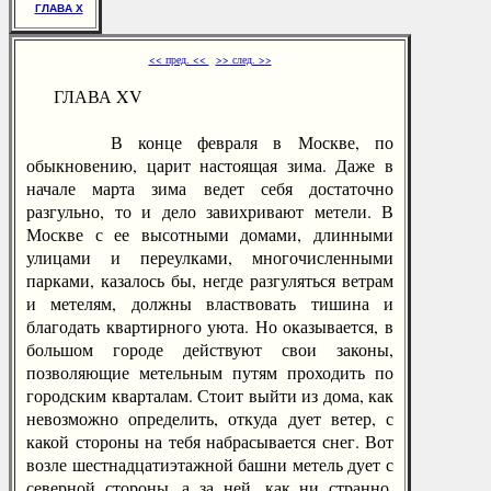
ГЛАВА X
<< пред. <<
>> след. >>
ГЛАВА XV
В конце февраля в Москве, по
обыкновению, царит настоящая зима. Даже в
начале марта зима ведет себя достаточно
разгульно, то и дело завихривают метели. В
Москве с ее высотными домами, длинными
улицами и переулками, многочисленными
парками, казалось бы, негде разгуляться ветрам
и метелям, должны властвовать тишина и
благодать квартирного уюта. Но оказывается, в
большом городе действуют свои законы,
позволяющие метельным путям проходить по
городским кварталам. Стоит выйти из дома, как
невозможно определить, откуда дует ветер, с
какой стороны на тебя набрасывается снег. Вот
возле шестнадцатиэтажной башни метель дует с
северной стороны, а за ней, как ни странно,