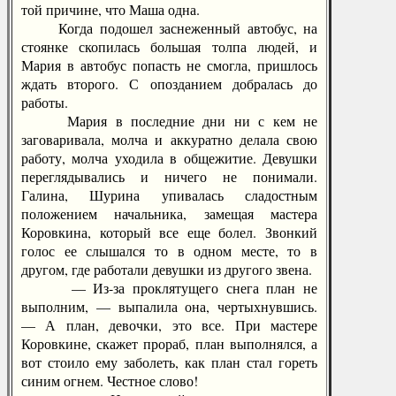
той причине, что Маша одна.
Когда подошел заснеженный автобус, на
стоянке скопилась большая толпа людей, и
Мария в автобус попасть не смогла, пришлось
ждать второго. С опозданием добралась до
работы.
Мария в последние дни ни с кем не
заговаривала, молча и аккуратно делала свою
работу, молча уходила в общежитие. Девушки
переглядывались и ничего не понимали.
Галина, Шурина упивалась сладостным
положением начальника, замещая мастера
Коровкина, который все еще болел. Звонкий
голос ее слышался то в одном месте, то в
другом, где работали девушки из другого звена.
— Из-за проклятущего снега план не
выполним, — выпалила она, чертыхнувшись.
— А план, девочки, это все. При мастере
Коровкине, скажет прораб, план выполнялся, а
вот стоило ему заболеть, как план стал гореть
синим огнем. Честное слово!