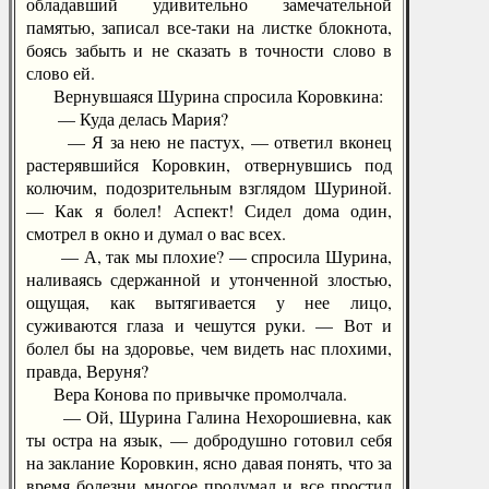
обладавший удивительно замечательной
памятью, записал все-таки на листке блокнота,
боясь забыть и не сказать в точности слово в
слово ей.
Вернувшаяся Шурина спросила Коровкина:
— Куда делась Мария?
— Я за нею не пастух, — ответил вконец
растерявшийся Коровкин, отвернувшись под
колючим, подозрительным взглядом Шуриной.
— Как я болел! Аспект! Сидел дома один,
смотрел в окно и думал о вас всех.
— А, так мы плохие? — спросила Шурина,
наливаясь сдержанной и утонченной злостью,
ощущая, как вытягивается у нее лицо,
суживаются глаза и чешутся руки. — Вот и
болел бы на здоровье, чем видеть нас плохими,
правда, Веруня?
Вера Конова по привычке промолчала.
— Ой, Шурина Галина Нехорошиевна, как
ты остра на язык, — добродушно готовил себя
на заклание Коровкин, ясно давая понять, что за
время болезни многое продумал и все простил