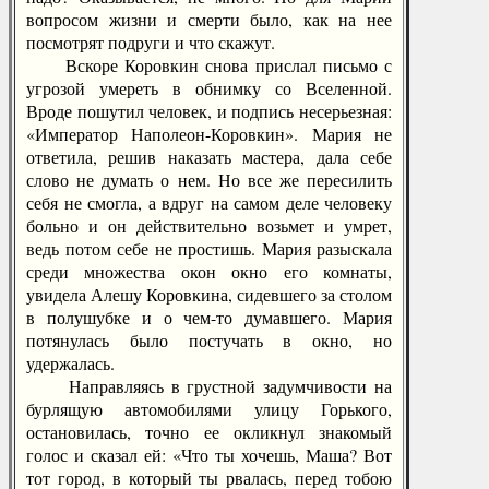
вопросом жизни и смерти было, как на нее
посмотрят подруги и что скажут.
Вскоре Коровкин снова прислал письмо с
угрозой умереть в обнимку со Вселенной.
Вроде пошутил человек, и подпись несерьезная:
«Император Наполеон-Коровкин». Мария не
ответила, решив наказать мастера, дала себе
слово не думать о нем. Но все же пересилить
себя не смогла, а вдруг на самом деле человеку
больно и он действительно возьмет и умрет,
ведь потом себе не простишь. Мария разыскала
среди множества окон окно его комнаты,
увидела Алешу Коровкина, сидевшего за столом
в полушубке и о чем-то думавшего. Мария
потянулась было постучать в окно, но
удержалась.
Направляясь в грустной задумчивости на
бурлящую автомобилями улицу Горького,
остановилась, точно ее окликнул знакомый
голос и сказал ей: «Что ты хочешь, Маша? Вот
тот город, в который ты рвалась, перед тобою