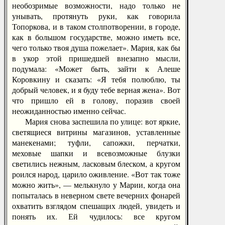
необозримые возможности, надо только не
унывать, протянуть руки, как говорила
Топоркова, и в таком столпотворении, в городе,
как в большом государстве, можно иметь все,
чего только твоя душа пожелает». Мария, как бы
в укор этой пришедшей внезапно мысли,
подумала: «Может быть, зайти к Алеше
Коровкину и сказать: «Я тебя полюблю, ты
добрый человек, и я буду тебе верная жена». Вот
что пришло ей в голову, поразив своей
неожиданностью именно сейчас.
Мария снова заспешила по улице: вот яркие,
светящиеся витрины магазинов, уставленные
манекенами; туфли, сапожки, перчатки,
меховые шапки и всевозможные блузки
светились нежным, ласковым блеском, а кругом
роился народ, царило оживление. «Вот так тоже
можно жить», — мелькнуло у Марии, когда она
попыталась в неверном свете вечерних фонарей
охватить взглядом спешащих людей, увидеть и
понять их. Ей чудилось: все кругом