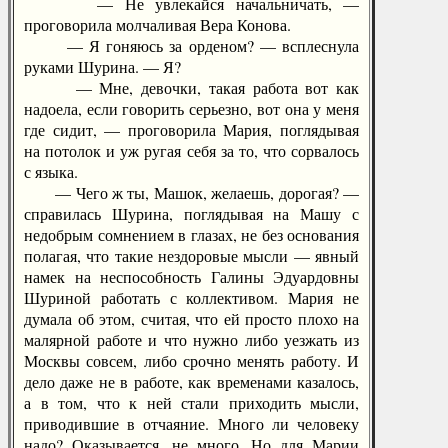
— Не увлекайся начальничать, —
проговорила молчаливая Вера Конова.
— Я гоняюсь за орденом? — всплеснула
руками Шурина. — Я?
— Мне, девочки, такая работа вот как
надоела, если говорить серьезно, вот она у меня
где сидит, — проговорила Мария, поглядывая
на потолок и уж ругая себя за то, что сорвалось
с языка.
— Чего ж ты, Машок, желаешь, дорогая? —
справилась Шурина, поглядывая на Машу с
недобрым сомнением в глазах, не без основания
полагая, что такие нездоровые мысли — явный
намек на неспособность Галины Эдуардовны
Шуриной работать с коллективом. Мария не
думала об этом, считая, что ей просто плохо на
малярной работе и что нужно либо уезжать из
Москвы совсем, либо срочно менять работу. И
дело даже не в работе, как временами казалось,
а в том, что к ней стали приходить мысли,
приводившие в отчаяние. Много ли человеку
надо? Оказывается, не много. Но для Марии