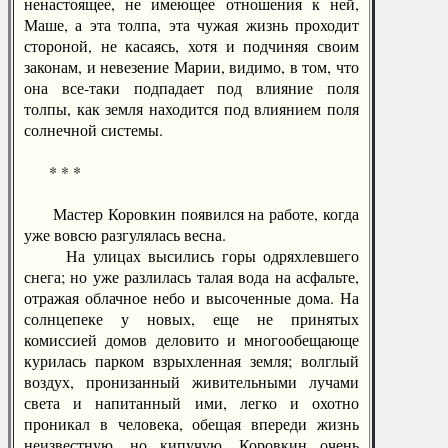
ненастоящее, не имеющее отношения к ней,
Маше, а эта толпа, эта чужая жизнь проходит
стороной, не касаясь, хотя и подчиняя своим
законам, и невезение Марии, видимо, в том, что
она все-таки подпадает под влияние поля
толпы, как земля находится под влиянием поля
солнечной системы.
* * *
Мастер Коровкин появился на работе, когда
уже вовсю разгулялась весна.
На улицах высились горы одряхлевшего
снега; но уже разлилась талая вода на асфальте,
отражая облачное небо и высоченные дома. На
солнцепеке у новых, еще не принятых
комиссией домов деловито и многообещающе
курилась парком взрыхленная земля; волглый
воздух, пронизанный живительными лучами
света и напитанный ими, легко и охотно
проникал в человека, обещая впереди жизнь
неизвестную, но кипучую. Коровкин очень