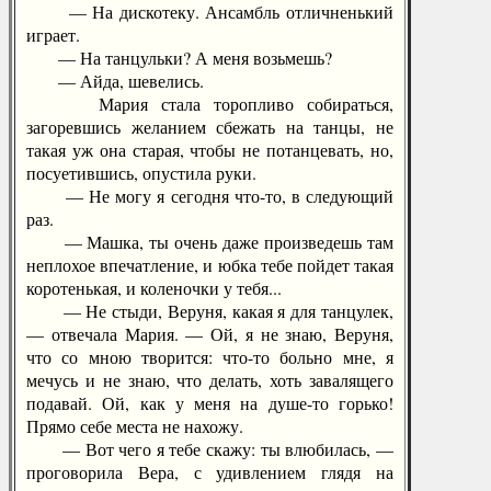
— На дискотеку. Ансамбль отличненький
играет.
— На танцульки? А меня возьмешь?
— Айда, шевелись.
Мария стала торопливо собираться,
загоревшись желанием сбежать на танцы, не
такая уж она старая, чтобы не потанцевать, но,
посуетившись, опустила руки.
— Не могу я сегодня что-то, в следующий
раз.
— Машка, ты очень даже произведешь там
неплохое впечатление, и юбка тебе пойдет такая
коротенькая, и коленочки у тебя...
— Не стыди, Веруня, какая я для танцулек,
— отвечала Мария. — Ой, я не знаю, Веруня,
что со мною творится: что-то больно мне, я
мечусь и не знаю, что делать, хоть завалящего
подавай. Ой, как у меня на душе-то горько!
Прямо себе места не нахожу.
— Вот чего я тебе скажу: ты влюбилась, —
проговорила Вера, с удивлением глядя на