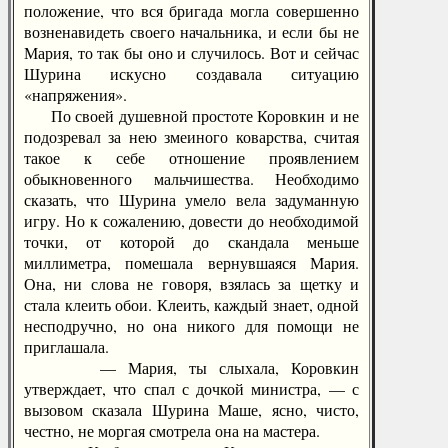
положение, что вся бригада могла совершенно
возненавидеть своего начальника, и если бы не
Мария, то так бы оно и случилось. Вот и сейчас
Шурина искусно создавала ситуацию
«напряжения».
По своей душевной простоте Коровкин и не
подозревал за нею змеиного коварства, считая
такое к себе отношение проявлением
обыкновенного мальчишества. Необходимо
сказать, что Шурина умело вела задуманную
игру. Но к сожалению, довести до необходимой
точки, от которой до скандала меньше
миллиметра, помешала вернувшаяся Мария.
Она, ни слова не говоря, взялась за щетку и
стала клеить обои. Клеить, каждый знает, одной
несподручно, но она никого для помощи не
приглашала.
— Мария, ты слыхала, Коровкин
утверждает, что спал с дочкой министра, — с
вызовом сказала Шурина Маше, ясно, чисто,
честно, не моргая смотрела она на мастера.