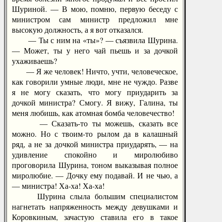
Шуриной. — В мою, помню, первую беседу с
министром сам министр предложил мне
высокую должность, а я вот отказался.
— Ты с ним на «ты»? — съязвила Шурина.
— Может, ты у него чай пьешь и за дочкой
ухаживаешь?
— Я же человек! Ничто, учти, человеческое,
как говорили умные люди, мне не чуждо. Разве
я не могу сказать, что могу приударить за
дочкой министра? Смогу. Я вижу, Галина, ты
меня любишь, как атомная бомба человечество!
— Сказать-то ты можешь, сказать все
можно. Но с твоим-то рылом да в калашный
ряд, а не за дочкой министра приударять, — на
удивление спокойно и миролюбиво
проговорила Шурина, тоном выказывая полное
миролюбие. — Дочку ему подавай. И не чью, а
— министра! Ха-ха! Ха-ха!
Шурина слыла большим специалистом
нагнетать напряженность между девушками и
Коровкиным, зачастую ставила его в такое