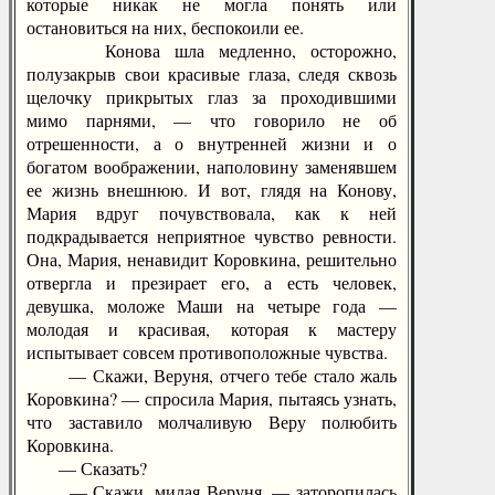
которые никак не могла понять или
остановиться на них, беспокоили ее.
Конова шла медленно, осторожно,
полузакрыв свои красивые глаза, следя сквозь
щелочку прикрытых глаз за проходившими
мимо парнями, — что говорило не об
отрешенности, а о внутренней жизни и о
богатом воображении, наполовину заменявшем
ее жизнь внешнюю. И вот, глядя на Конову,
Мария вдруг почувствовала, как к ней
подкрадывается неприятное чувство ревности.
Она, Мария, ненавидит Коровкина, решительно
отвергла и презирает его, а есть человек,
девушка, моложе Маши на четыре года —
молодая и красивая, которая к мастеру
испытывает совсем противоположные чувства.
— Скажи, Веруня, отчего тебе стало жаль
Коровкина? — спросила Мария, пытаясь узнать,
что заставило молчаливую Веру полюбить
Коровкина.
— Сказать?
— Скажи, милая Веруня, — заторопилась