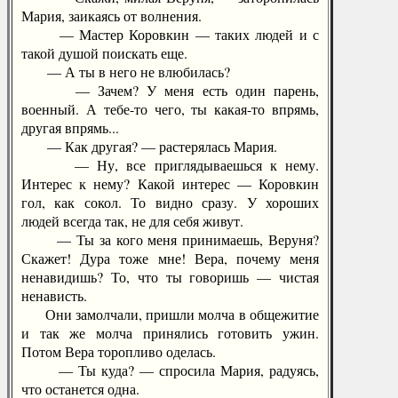
Мария, заикаясь от волнения.
— Мастер Коровкин — таких людей и с
такой душой поискать еще.
— А ты в него не влюбилась?
— Зачем? У меня есть один парень,
военный. А тебе-то чего, ты какая-то впрямь,
другая впрямь...
— Как другая? — растерялась Мария.
— Ну, все приглядываешься к нему.
Интерес к нему? Какой интерес — Коровкин
гол, как сокол. То видно сразу. У хороших
людей всегда так, не для себя живут.
— Ты за кого меня принимаешь, Веруня?
Скажет! Дура тоже мне! Вера, почему меня
ненавидишь? То, что ты говоришь — чистая
ненависть.
Они замолчали, пришли молча в общежитие
и так же молча принялись готовить ужин.
Потом Вера торопливо оделась.
— Ты куда? — спросила Мария, радуясь,
что останется одна.