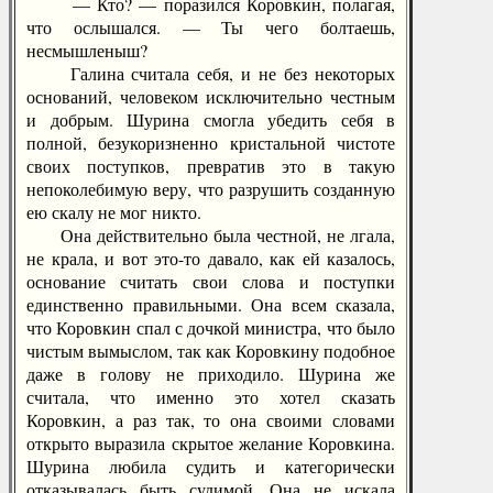
— Кто? — поразился Коровкин, полагая,
что ослышался. — Ты чего болтаешь,
несмышленыш?
Галина считала себя, и не без некоторых
оснований, человеком исключительно честным
и добрым. Шурина смогла убедить себя в
полной, безукоризненно кристальной чистоте
своих поступков, превратив это в такую
непоколебимую веру, что разрушить созданную
ею скалу не мог никто.
Она действительно была честной, не лгала,
не крала, и вот это-то давало, как ей казалось,
основание считать свои слова и поступки
единственно правильными. Она всем сказала,
что Коровкин спал с дочкой министра, что было
чистым вымыслом, так как Коровкину подобное
даже в голову не приходило. Шурина же
считала, что именно это хотел сказать
Коровкин, а раз так, то она своими словами
открыто выразила скрытое желание Коровкина.
Шурина любила судить и категорически
отказывалась быть судимой. Она не искала