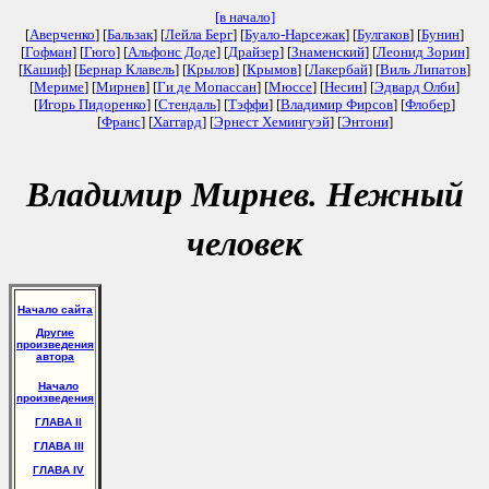
[в начало]
[
Аверченко
] [
Бальзак
] [
Лейла Берг
] [
Буало-Нарсежак
] [
Булгаков
] [
Бунин
]
[
Гофман
] [
Гюго
] [
Альфонс Доде
] [
Драйзер
] [
Знаменский
] [
Леонид Зорин
]
[
Кашиф
] [
Бернар Клавель
] [
Крылов
] [
Крымов
] [
Лакербай
] [
Виль Липатов
]
[
Мериме
] [
Мирнев
] [
Ги де Мопассан
] [
Мюссе
] [
Несин
] [
Эдвард Олби
]
[
Игорь Пидоренко
] [
Стендаль
] [
Тэффи
] [
Владимир Фирсов
] [
Флобер
]
[
Франс
] [
Хаггард
] [
Эрнест Хемингуэй
] [
Энтони
]
Владимир Мирнев. Нежный
человек
Начало сайта
Другие
произведения
автора
Начало
произведения
ГЛАВА II
ГЛАВА III
ГЛАВА IV