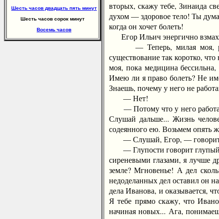
вторых, скажу тебе, Зинаида св
Шесть часов двадцать пять минут
духом — здоровое тело! Ты дума
Шесть часов сорок минут
когда он хочет болеть!
Восемь часов
Егор Ильич энергично взмахи
— Теперь, милая моя, разбер
существование так коротко, что 
моя, пока медицина бессильна, 
Имею ли я право болеть? Не им
Знаешь, почему у него не работ
— Нет!
— Потому что у него работает в
Слушай дальше... Жизнь челов
содеянного ею. Возьмем опять 
— Слушай, Егор, — говорит Зин
— Глупости говорит глупый чел
сиреневыми глазами, я лучше др
земле? Мгновенье! А дел сколь
недоделанных дел оставил он на 
дела Иванова, и оказывается, ч
Я тебе прямо скажу, что Ивано
начиная новых... Ага, понимаеш