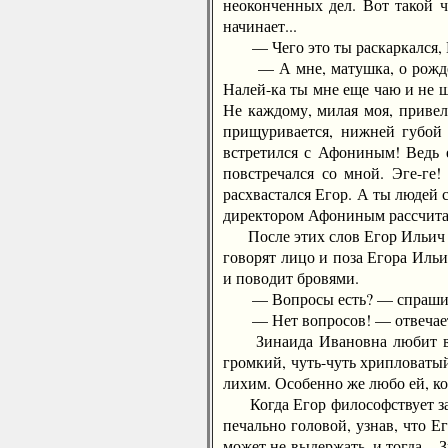
неоконченных дел. Вот такой 
начинает...
— Чего это ты раскаркался, Ег
— А мне, матушка, о рождении 
Налей-ка ты мне еще чаю и не ш
Не каждому, милая моя, приве
прищуривается, нижней губой 
встретился с Афониным! Ведь е
повстречался со мной. Эге-ге!
расхвастался Егор. А ты людей 
директором Афониным рассчитать
После этих слов Егор Ильич по
говорят лицо и поза Егора Иль
и поводит бровями.
— Вопросы есть? — спрашив
— Нет вопросов! — отвечает же
Зинаида Ивановна любит вечер
громкий, чуть-чуть хрипловатый
лихим. Особенно же любо ей, ког
Когда Егор философствует за ч
печально головой, узнав, что 
может не выдержать, и тогда... 