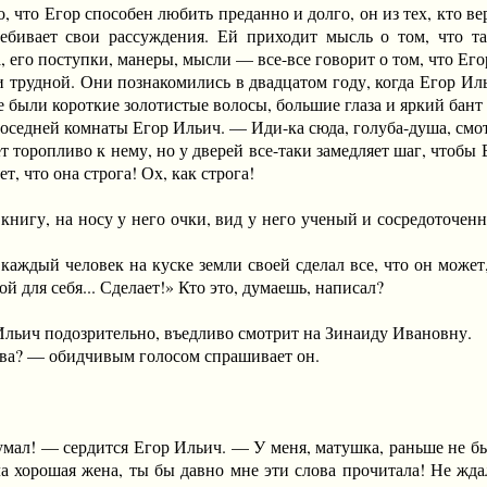
го, что Егор способен любить преданно и долго, он из тех, кто в
ебивает свои рассуждения. Ей приходит мысль о том, что так
, его поступки, манеры, мысли — все-все говорит о том, что Его
удной. Они познакомились в двадцатом году, когда Егор Ильи
е были короткие золотистые волосы, большие глаза и яркий бант н
дней комнаты Егор Ильич. — Иди-ка сюда, голуба-душа, смотр
оропливо к нему, но у дверей все-таки замедляет шаг, чтобы Его
т, что она строга! Ох, как строга!
гу, на носу у него очки, вид у него ученый и сосредоточенн
.
ый человек на куске земли своей сделал все, что он может, 
ой для себя... Сделает!» Кто это, думаешь, написал?
ич подозрительно, въедливо смотрит на Зинаиду Ивановну.
а? — обидчивым голосом спрашивает он.
! — сердится Егор Ильич. — У меня, матушка, раньше не было
а хорошая жена, ты бы давно мне эти слова прочитала! Не ждал