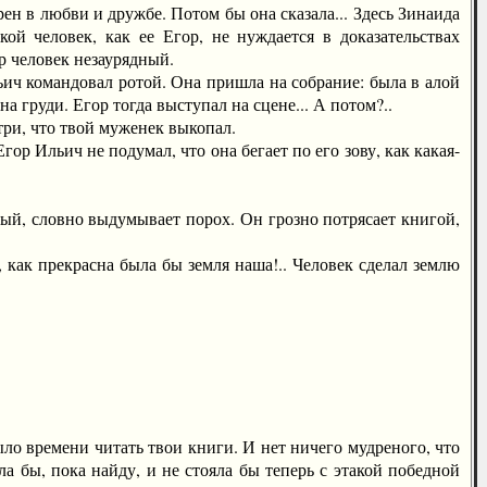
ерен в любви и дружбе. Потом бы она сказала... Здесь Зинаида
ой человек, как ее Егор, не нуждается в доказательствах
р человек незаурядный.
ч командовал ротой. Она пришла на собрание: была в алой
а груди. Егор тогда выступал на сцене... А потом?..
и, что твой муженек выкопал.
р Ильич не подумал, что она бегает по его зову, как какая-
ый, словно выдумывает порох. Он грозно потрясает книгой,
как прекрасна была бы земля наша!.. Человек сделал землю
 времени читать твои книги. И нет ничего мудреного, что
а бы, пока найду, и не стояла бы теперь с этакой победной