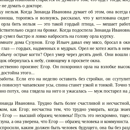
е не думать о докторе.
нельзя. Когда Зинаида Ивановна думает об этом, она всегда
ноша, торопясь и волнуясь, рассказал, что у котлована сид
орла бить нельзя — это такой гордый птица, — мешает работ
йствительно сидел на бровке. Когда подоспела Зинаида Ивановн
р сумел быстро и ловко набросить на голову орла куртку.
ате дома Сузунов. Егор Ильич давал ему мясо, бросал в окн
о глаз — гордых, надменных и мудрых. Орел не хотел жить в нево
 добычу острые когти? Орел умер через десять дней. Они вошли
док обернулась к небу, сияющему в просвете окна.
нно произнес Егор. Он похоронил орла на взлобке высоког
достойна этого...
ты. Если его на неделю оставить без стройки, он ссутулится
но повиснут чапаевские усы, спина станет узкой и тонкой. Точно
вно потух, она глядела на него и ужасалась — муж постарел на д
а Ивановна. Трудно быть более счастливой и несчастной, ч
ом, как Егор; несчастна тем, что трудно умирать, когда знае
ее Егор — высший образец человека! Пусть это нескромно, тщесла
зуна, а она уверена, что Егор — образец человека и коммуниста.
сили, каким должен быть человек будущего, она бы без разду