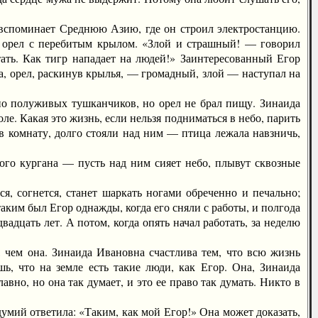
 вспоминает Среднюю Азию, где он строил электростанцию.
ит орел с перебитым крылом. «Злой и страшный! — говорил
ать. Как тигр нападает на людей!» Заинтересованный Егор
а, орел, раскинув крылья, — громадный, злой — наступал на
о полуживых тушканчиков, но орел не брал пищу. Зинаида
ле. Какая это жизнь, если нельзя подниматься в небо, парить
 в комнату, долго стояли над ним — птица лежала навзничь,
о кургана — пусть над ним сияет небо, плывут сквозные
, согнется, станет шаркать ногами обреченно и печально;
 таким был Егор однажды, когда его сняли с работы, и полгода
вадцать лет. А потом, когда опять начал работать, за неделю
ем она. Зинаида Ивановна счастлива тем, что всю жизнь
шь, что на земле есть такие люди, как Егор. Она, Зинаида
вно, но она так думает, и это ее право так думать. Никто в
мий ответила: «Таким, как мой Егор!» Она может доказать,