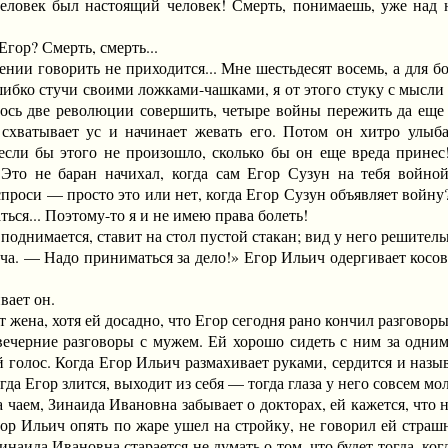
человек был настоящий человек! Смерть, понимаешь, уже над 
ор? Смерть, смерть...
говорить не приходится... Мне шестьдесят восемь, а для больш
ибко стучи своими ложками-чашками, я от этого стуку с мысли с
лось две революции совершить, четыре войны пережить да еще
схватывает ус и начинает жевать его. Потом он хитро улыба
сли бы этого не произошло, сколько бы он еще вреда принес!
 Это не баран начихал, когда сам Егор Сузун на тебя войной
спроси — просто это или нет, когда Егор Сузун объявляет войну?
ся... Поэтому-то я и не имею права болеть!
днимается, ставит на стол пустой стакан; вид у него решитель
ича. — Надо приниматься за дело!» Егор Ильич одергивает косо
ает он.
на, хотя ей досадно, что Егор сегодня рано кончил разговор
ние разговоры с мужем. Ей хорошо сидеть с ним за одним ст
 голос. Когда Егор Ильич размахивает руками, сердится и назы
да Егор злится, выходит из себя — тогда глаза у него совсем мо
аем, Зинаида Ивановна забывает о докторах, ей кажется, что н
Егор Ильич опять по жаре ушел на стройку, не говорил ей стра
Зинаида Ивановна старается не думать о том, что будет тогда, к