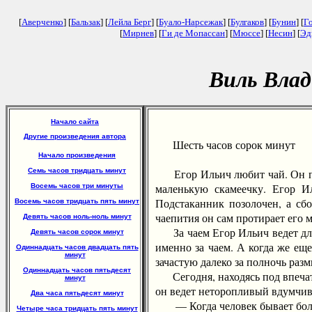
[
Аверченко
] [
Бальзак
] [
Лейла Берг
] [
Буало-Нарсежак
] [
Булгаков
] [
Бунин
] [
Г
[
Мирнев
] [
Ги де Мопассан
] [
Мюссе
] [
Несин
] [
Эд
Виль Влад
Начало сайта
Другие произведения автора
Шесть часов сорок минут
Начало произведения
Семь часов тридцать минут
Егор Ильич любит чай. Он пьет
маленькую скамеечку. Егор И
Восемь часов три минуты
Подстаканник позолочен, а сб
Восемь часов тридцать пять минут
чаепития он сам протирает его 
Девять часов ноль-ноль минут
За чаем Егор Ильич ведет дли
Девять часов сорок минут
именно за чаем. А когда же еще
Одиннадцать часов двадцать пять
минут
зачастую далеко за полночь разм
Одиннадцать часов пятьдесят
Сегодня, находясь под впечатл
минут
он ведет неторопливый вдумчив
Два часа пятьдесят минут
— Когда человек бывает больны
Четыре часа тридцать пять минут