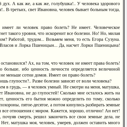
 дух. А как же, а как же, голубушка!.. У человека здорового
!.. В-третьих, свет Ивановна, человек бывает больным тогда,
меет ли человек право болеть? Не имеет. Человеческое
нет такого уровня, что искоренит все болезни. Но! Но, милая
м? Работой, трудом... Возьмем меня, то есть Егора Сузуна.
б Власов и Лорка Пшеницын... Да, насчет Лорки Пшеницына!
становился? Ах, на том, что человек не имеет права болеть!
но больше, ибо ценность личности определяется величиной
не меньше сотни домов. Имеет он право болеть?
 глупости?.. Разве болезни зависят от воли человека?
 в грудь, — я человек умный. Не смотри на меня, матушка,
ет Ивановна, не до глупостей! Сколько мне осталось жить на
ает, ценность его бытия можно определить по тому, сколько
 похороны, пятое-десятое, а потом кинулись разбирать земные
ил все отношения с миром. Кажется, хорошо, отлично! Ан нет!
 почуяв смерть, решил закончить все свои земные дела, не
. Нет, матушка моя, человек, умерев, должен оставить много