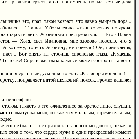
ним крыльями трясет, а он, понимаешь, новые земные дела
евика это, брат, такой возраст, что давно умирать пора...
биваюсь... Так вот! У большевика жизнь короткая, но яркая.
 на старости лет с Афониным повстречаться. — Егор Ильич
ется. — Хотя, свет Ивановна, мне здорово повезло, что я
 А вот ему, то есть Афонину, не повезло! Он, понимаешь,
 идет... Вот опять ты строишь сиреневые глаза. Думаешь,
 То-то же! Сиреневые глаза каждый может состроить, а вот с
ный и энергичный, усы лихо торчат. «Разговоры кончены! —
воротку, поправляет витой шелковый поясок, громко кашляет
ы и философию.
олом, глядеть в его оживленное загорелое лицо, слушать
вает ее «матушка моя», он кажется молодым, стремительным,
лодые.
ичего не было — не приходил озабоченный доктор, не качал
шных слов о том, что сердце мужа в один прекрасный момент
огда сердце мужа не выдержит. Потому она любит слушать его,