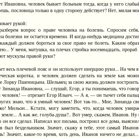
ет Ивановна, человек бывает больным тогда, когда у него слабый
ешь, пословица только в одну сторону действует? Нет, милая моя
вает рукой:
ем вопрос о праве человека на болезнь. Спросим себя, и
на болезни не остается времени. И когда-нибудь медицина достиг
каждый должен бороться за свое право не болеть. Каким образо
ею... У меня, матушка, на плечах стройка восемнадцать, прора
ают мускулы правой руки?
есь плечевой пояс и он использует инерцию руки... На чем я о
еческая коротка, и человек должен сделать на земле как мож
же Лорку Пшеницына. Шельмец за свою жизнь должен построить 
аида Ивановна, — слушай, Егор, а ты понимаешь, что говоришь
овек! — отрезает Егор Ильич. — А я, — он тычет себя пальцем
угих знаю, что я умный человек! Вот так-то... Мне, Зинаида св
ко! Мильон... Кстати, могу заметить, что, когда человек умир
земле... А как же, голуба-душа?.. Вот умер, скажем, Иванов. Ну
то он все сделал. Написал все письма, построил все дома, выясн
в был бездельником. Значит, скажу я тебе, этот самый Иванов,
ь! Значит, какое-то время, хоть день, Иванов ничего не делал..