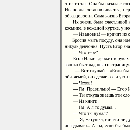
что это так. Она бы начала с то
Ивановна останавливается, пер
образцовости. Сама жизнь Егора
Их жизнь была счастливой и тр
косынке, в кожаной куртке, у не
— Ивановна! — кричит из сосе
Бросив мыть посуду, она идет т
нибудь девчонка. Пусть Егор знае
— Что тебе?
Егор Ильич держит в руках кни
звонко бьет ладонью о страницу
— Вот слушай... «Если бы кажд
обитаемой, он сделает ее и уютн
— Чехов!
— Гм! Правильно! — Егор Иль
— Ты откуда знаешь эти слов
— Из книги.
— Гм! А я-то думал...
— Что ты думал?
— Я, матушка, ничего не думал
опаздываю... А ты, если бы был