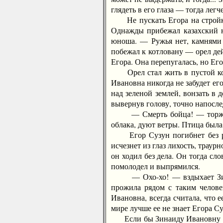
глядеть в его глаза — тогда легч
Не пускать Егора на стройку 
Однажды прибежал казахский ю
юноша. — Ружья нет, камнями 
побежал к котловану — орел де
Егора. Она перепугалась, но Его
Орел стал жить в пустой комн
Ивановна никогда не забудет ег
над зеленой землей, вонзать в
вывернув голову, точно напосле
— Смерть бойца! — торжестве
облака, дуют ветры. Птица была 
Егор Сузун погибнет без рабо
исчезнет из глаз лихость, траур
он ходил без дела. Он тогда сло
помолодел и выпрямился.
— Охо-хо! — вздыхает Зинаид
прожила рядом с таким человек
Ивановна, всегда считала, что 
мире лучше ее не знает Егора Су
Если бы Зинаиду Ивановну спро