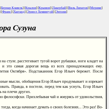
 [
Бернар Клавель
] [
Крылов
] [
Крымов
] [
Лакербай
] [
Виль Липатов
] [
Мериме
]
] [
Франс
] [
Хаггард
] [
Эрнест Хемингуэй
] [
Энтони
]
ора Сузуна
а стуле, расстегивает тугой ворот рубашки, ноги кладет на
, и это самая дорогая вещь из всех принадлежащих ему.
алетия Октября». Подстаканник Егор Ильич бережет. После
жные мысли, обобщения Егор Ильич продумывает и изрекает
вать. Правда, в постели, перед тем как уснуть, Егор Ильич
ь на плечи других.
о философски. Прихлебывая чай и жмурясь от удовольствия,
а, когда начинает думать о своих болезнях... Это раз! Во-