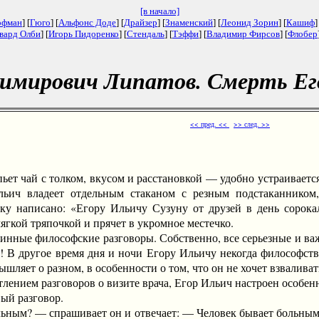
[в начало]
офман
] [
Гюго
] [
Альфонс Доде
] [
Драйзер
] [
Знаменский
] [
Леонид Зорин
] [
Кашиф
]
вард Олби
] [
Игорь Пидоренко
] [
Стендаль
] [
Тэффи
] [
Владимир Фирсов
] [
Флобер
имирович Липатов. Смерть Ег
<< пред. <<
>> след. >>
 чай с толком, вкусом и расстановкой — удобно устраивается н
льич владеет отдельным стаканом с резным подстаканником
оку написано: «Егору Ильичу Сузуну от друзей в день сорок
мягкой тряпочкой и прячет в укромное местечко.
нные философские разговоры. Собственно, все серьезные и ва
! В другое время дня и ночи Егору Ильичу некогда философство
ышляет о разном, в особенности о том, что он не хочет взваливат
ением разговоров о визите врача, Егор Ильич настроен особенн
ый разговор.
м? — спрашивает он и отвечает: — Человек бывает больным тогд