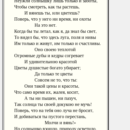
Неужли солнышку лишь только и заботы,
Чтобы смотреть, как ты растешь,
И вянешь ты, или цветешь?
Поверь, что у него ни время, ни охоты
На это нет.
Когда бы ты летал, как я, да знал бы свет,
То видел бы, что здесь луга, поля и нивы
Им только и живут, им только и счастливы.
Оно своею теплотой
Огромные дубы и кедры согревает
И удивительною красотой
Цветы душистые богато убирает;
Да только те цветы
Совсем не то, что ты:
Они такой цены и красоты,
Что само время их, жалея, косит,
А ты ни пышен, ни пахуч,
Так солнца ты своей докукою не мучь!
Поверь, что на тебя оно луча не бросит,
И добиваться ты пустого перестань,
Молчи и вянь!»
Но солнышко взошло, природу осветило.