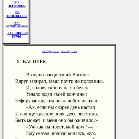
XIX.
ЧЕРВОНЕЦ
XX.
ТРОЕЖЕНЕЦ
XXI.
БЕЗБОЖНИКИ
XXII. ОРЕЛ И
КУРЫ
<< пред. <<
>> след. >>
X. ВАСИЛЕК
В глуши расцветший Василек
Вдруг захирел, завял почти до половины,
И, голову склоня на стебелек,
Уныло ждал своей кончины;
Зефиру между тем он жалобно шептал:
«Ах, если бы скорее день настал
И солнце красное поля здесь осветило,
Быть может, и меня оно бы оживило?» —
«Уж как ты прост, мой друг! —
Ему сказал, вблизи копаясь, жук. —