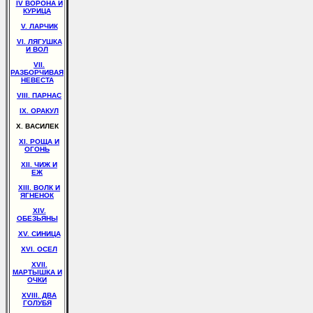
IV ВОРОНА И
КУРИЦА
V. ЛАРЧИК
VI. ЛЯГУШКА
И ВОЛ
VII.
РАЗБОРЧИВАЯ
НЕВЕСТА
VIII. ПАРНАС
IX. ОРАКУЛ
X. ВАСИЛЕК
XI. РОЩА И
ОГОНЬ
XII. ЧИЖ И
ЕЖ
XIII. ВОЛК И
ЯГНЕНОК
XIV.
ОБЕЗЬЯНЫ
XV. СИНИЦА
XVI. ОСЕЛ
XVII.
МАРТЫШКА И
ОЧКИ
XVIII. ДВА
ГОЛУБЯ