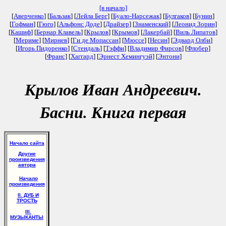
[в начало]
[
Аверченко
] [
Бальзак
] [
Лейла Берг
] [
Буало-Нарсежак
] [
Булгаков
] [
Бунин
]
[
Гофман
] [
Гюго
] [
Альфонс Доде
] [
Драйзер
] [
Знаменский
] [
Леонид Зорин
]
[
Кашиф
] [
Бернар Клавель
] [
Крылов
] [
Крымов
] [
Лакербай
] [
Виль Липатов
]
[
Мериме
] [
Мирнев
] [
Ги де Мопассан
] [
Мюссе
] [
Несин
] [
Эдвард Олби
]
[
Игорь Пидоренко
] [
Стендаль
] [
Тэффи
] [
Владимир Фирсов
] [
Флобер
]
[
Франс
] [
Хаггард
] [
Эрнест Хемингуэй
] [
Энтони
]
Крылов Иван Андреевич.
Басни. Книга первая
Начало сайта
Другие
произведения
автора
Начало
произведения
II. ДУБ И
ТРОСТЬ
III.
МУЗЫКАНТЫ