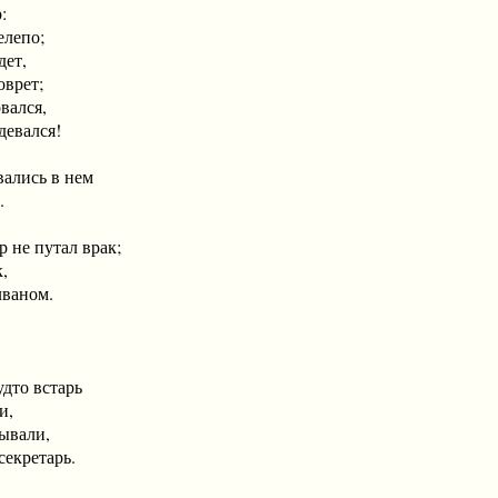
:
лепо;
ет,
врет;
ался,
евался!
ались в нем
.
не путал врак;
,
ваном.
то встарь
,
вали,
кретарь.