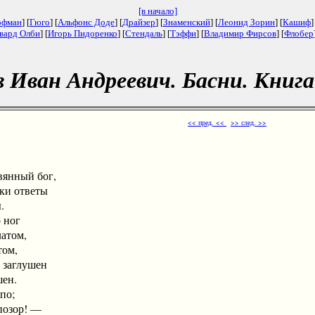
[в начало]
офман
] [
Гюго
] [
Альфонс Доде
] [
Драйзер
] [
Знаменский
] [
Леонид Зорин
] [
Кашиф
]
вард Олби
] [
Игорь Пидоренко
] [
Стендаль
] [
Тэффи
] [
Владимир Фирсов
] [
Флобер
 Иван Андреевич. Басни. Книга
<< пред. <<
>> след. >>
янный бог,
ки ответы
.
ног
том,
ом,
 заглушен
н.
по;
озор! —