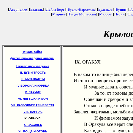
[
Аверченко
] [
Бальзак
] [
Лейла Берг
] [
Буало-Нарсежак
] [
Булгаков
] [
Бунин
] [
Г
[
Мирнев
] [
Ги де Мопассан
] [
Мюссе
] [
Несин
] [
Эд
Крылов
Начало сайта
Другие произведения автора
IX. ОРАКУЛ
Начало произведения
II. ДУБ И ТРОСТЬ
В каком-то капище был дерев
И стал он говорить пророчес
III. МУЗЫКАНТЫ
И мудрые давать советы
IV ВОРОНА И КУРИЦА
За то, от головы до 
V. ЛАРЧИК
Обвешан и сребром и зла
VI. ЛЯГУШКА И ВОЛ
Стоял в наряде пребогат
VII. РАЗБОРЧИВАЯ НЕВЕСТА
Завален жертвами, мольбами
VIII. ПАРНАС
И фимиамом задуше
IX. ОРАКУЛ
В Оракула все верят сле
X. ВАСИЛЕК
Как вдруг, — о чудо, о п
XI. РОЩА И ОГОНЬ