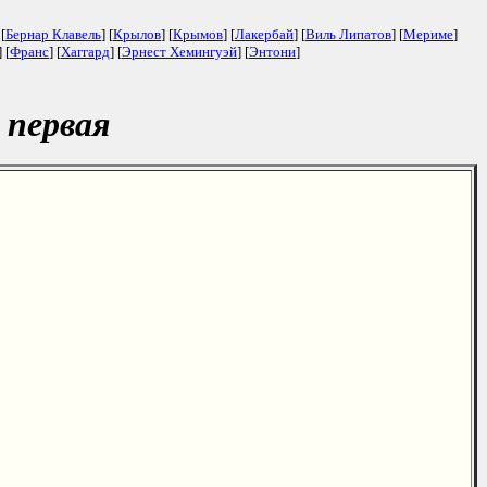
 [
Бернар Клавель
] [
Крылов
] [
Крымов
] [
Лакербай
] [
Виль Липатов
] [
Мериме
]
] [
Франс
] [
Хаггард
] [
Эрнест Хемингуэй
] [
Энтони
]
 первая