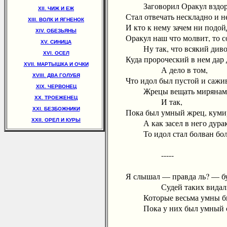
Заговорил Оракул вздор
XII. ЧИЖ И ЕЖ
Стал отвечать нескладно и не
XIII. ВОЛК И ЯГНЕНОК
И кто к нему зачем ни подойд
XIV. ОБЕЗЬЯНЫ
Оракул наш что молвит, то со
XV. СИНИЦА
Ну так, что всякий дивов
XVI. ОСЕЛ
Куда пророческий в нем дар д
XVII. МАРТЫШКА И ОЧКИ
А дело в том,
XVIII. ДВА ГОЛУБЯ
Что идол был пустой и сажив
XIX. ЧЕРВОНЕЦ
Жрецы вещать мирянам
XX. ТРОЕЖЕНЕЦ
И так,
XXI. БЕЗБОЖНИКИ
Пока был умный жрец, кумир 
XXII. ОРЕЛ И КУРЫ
А как засел в него дурак
То идол стал болван бол
-----
Я слышал — правда ль? — буд
Судей таких видали
Которые весьма умны бы
Пока у них был умный се