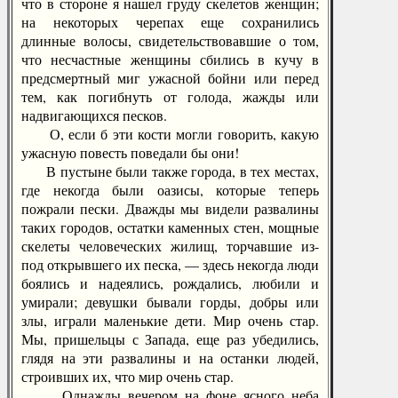
что в стороне я нашел груду скелетов женщин;
на некоторых черепах еще сохранились
длинные волосы, свидетельствовавшие о том,
что несчастные женщины сбились в кучу в
предсмертный миг ужасной бойни или перед
тем, как погибнуть от голода, жажды или
надвигающихся песков.
О, если б эти кости могли говорить, какую
ужасную повесть поведали бы они!
В пустыне были также города, в тех местах,
где некогда были оазисы, которые теперь
пожрали пески. Дважды мы видели развалины
таких городов, остатки каменных стен, мощные
скелеты человеческих жилищ, торчавшие из-
под открывшего их песка, — здесь некогда люди
боялись и надеялись, рождались, любили и
умирали; девушки бывали горды, добры или
злы, играли маленькие дети. Мир очень стар.
Мы, пришельцы с Запада, еще раз убедились,
глядя на эти развалины и на останки людей,
строивших их, что мир очень стар.
Однажды вечером на фоне ясного неба