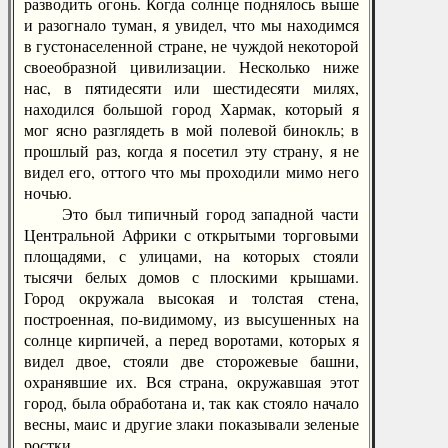
разводить огонь. Когда солнце поднялось выше
и разогнало туман, я увидел, что мы находимся
в густонаселенной стране, не чуждой некоторой
своеобразной цивилизации. Несколько ниже
нас, в пятидесяти или шестидесяти милях,
находился большой город Хармак, который я
мог ясно разглядеть в мой полевой бинокль; в
прошлый раз, когда я посетил эту страну, я не
видел его, оттого что мы проходили мимо него
ночью.
Это был типичный город западной части
Центральной Африки с открытыми торговыми
площадями, с улицами, на которых стояли
тысячи белых домов с плоскими крышами.
Город окружала высокая и толстая стена,
построенная, по-видимому, из высушенных на
солнце кирпичей, а перед воротами, которых я
видел двое, стояли две сторожевые башни,
охранявшие их. Вся страна, окружавшая этот
город, была обработана и, так как стояло начало
весны, маис и другие злаки показывали зеленые
ростки.