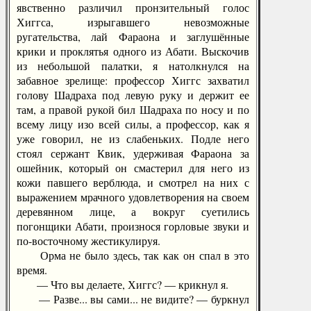
явственно различил пронзительный голос
Хиггса, изрыгавшего невозможные
ругательства, лай Фараона и заглушённые
крики и проклятья одного из Абати. Выскочив
из небольшой палатки, я натолкнулся на
забавное зрелище: профессор Хиггс захватил
голову Шадраха под левую руку и держит ее
там, а правой рукой бил Шадраха по носу и по
всему лицу изо всей силы, а профессор, как я
уже говорил, не из слабеньких. Подле него
стоял сержант Квик, удерживая Фараона за
ошейник, который он смастерил для него из
кожи павшего верблюда, и смотрел на них с
выражением мрачного удовлетворения на своем
деревянном лице, а вокруг суетились
погонщики Абати, произнося горловые звуки и
по-восточному жестикулируя.
Орма не было здесь, так как он спал в это
время.
— Что вы делаете, Хиггс? — крикнул я.
— Разве... вы сами... не видите? — буркнул