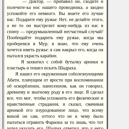
— Доктор, — прибавил он, сходите и
полечите-ка нос нашего проводника, а заодно
успокойте его немного. Вы знаете его лучше
нас. Подарите ему ружье. Нет, не делайте этого,
а не то он выстрелит кому-нибудь из нас в
спину — предумышленный несчастный случай!
Пообещайте подарить ему ружье, когда мы
проберемся в Мур; я знаю, что ему очень
хочется иметь ружье: я сам накрыл его, когда он
пытался украсть карабин.
Я захватил с собой бутылку арники и
пластырь и пошел искать Шадраха.
Я нашел его окруженным соболезнующими
Абати, плачущим от ярости при воспоминании
об оскорблении, нанесенном, как он говорил,
древнему и знатному роду в его лице. Я сделал
все, что мог, чтобы успокоить его физические и
нравственные страдания, и сказал, смачивая
арникой его изуродованное лицо, что всему
виной он сам, оттого что не к чему было
пытаться отравить Фараона за то лишь, что тот
хотел укусить его. Шадрах ответил, что у него