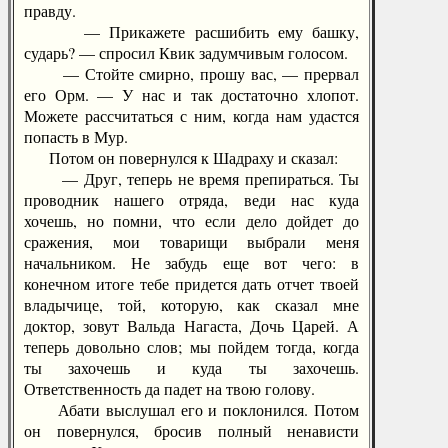
правду.
— Прикажете расшибить ему башку,
сударь? — спросил Квик задумчивым голосом.
— Стойте смирно, прошу вас, — прервал
его Орм. — У нас и так достаточно хлопот.
Можете рассчитаться с ним, когда нам удастся
попасть в Мур.
Потом он повернулся к Шадраху и сказал:
— Друг, теперь не время препираться. Ты
проводник нашего отряда, веди нас куда
хочешь, но помни, что если дело дойдет до
сражения, мои товарищи выбрали меня
начальником. Не забудь еще вот чего: в
конечном итоге тебе придется дать отчет твоей
владычице, той, которую, как сказал мне
доктор, зовут Вальда Нагаста, Дочь Царей. А
теперь довольно слов; мы пойдем тогда, когда
ты захочешь и куда ты захочешь.
Ответственность да падет на твою голову.
Абати выслушал его и поклонился. Потом
он повернулся, бросив полный ненависти