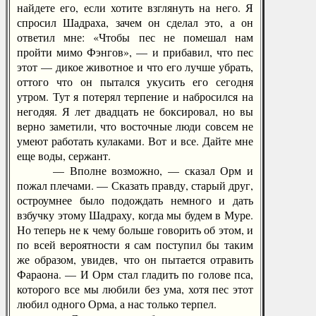
найдете его, если хотите взглянуть на него. Я
спросил Шадраха, зачем он сделал это, а он
ответил мне: «Чтобы пес не помешал нам
пройти мимо Фэнгов», — и прибавил, что пес
этот — дикое животное и что его лучше убрать,
оттого что он пытался укусить его сегодня
утром. Тут я потерял терпение и набросился на
негодяя. Я лет двадцать не боксировал, но вы
верно заметили, что восточные люди совсем не
умеют работать кулаками. Вот и все. Дайте мне
еще воды, сержант.
— Вполне возможно, — сказал Орм и
пожал плечами. — Сказать правду, старый друг,
остроумнее было подождать немного и дать
взбучку этому Шадраху, когда мы будем в Муре.
Но теперь не к чему больше говорить об этом, и
по всей вероятности я сам поступил бы таким
же образом, увидев, что он пытается отравить
Фараона. — И Орм стал гладить по голове пса,
которого все мы любили без ума, хотя пес этот
любил одного Орма, а нас только терпел.