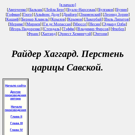
[в начало]
[
Аверченко
] [
Бальзак
] [
Лейла Берг
] [
Буало-Нарсежак
] [
Булгаков
] [
Бунин
]
[
Гофман
] [
Гюго
] [
Альфонс Доде
] [
Драйзер
] [
Знаменский
] [
Леонид Зорин
]
[
Кашиф
] [
Бернар Клавель
] [
Крылов
] [
Крымов
] [
Лакербай
] [
Виль Липатов
]
[
Мериме
] [
Мирнев
] [
Ги де Мопассан
] [
Мюссе
] [
Несин
] [
Эдвард Олби
]
[
Игорь Пидоренко
] [
Стендаль
] [
Тэффи
] [
Владимир Фирсов
] [
Флобер
]
[
Франс
] [
Хаггард
] [
Эрнест Хемингуэй
] [
Энтони
]
Райдер Хаггард. Перстень
царицы Савской.
Начало сайта
Другие
произведения
автора
Начало
произведения
Глава II
Глава III
Глава IV