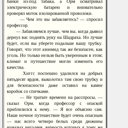
банки из-под табака, а Орм осматривал
электрическую батарею и внимательно
проверял моток изолированной проволоки.
— Чем это вы забавляетесь? — спросил
профессор.
— Забавляемся лучше, чем вы, когда дьявол
дернул вас поднять руку на Шадраха. Но лучше
будет, если вы уберете подальше вашу трубку.
Говорят, что этот азоимид так же безопасен, как
уголь. Но только нельзя быть уверенным в этом;
климат и путешествие могли изменить его
качества.
Хиггс поспешно удалился на добрых
пятьдесят ярдов, выколотил там свою трубку и
для безопасности даже оставил на камне
коробок со спичками.
— Не тратьте времени на расспросы, —
сказал Орм, когда профессор с опаской
приблизился к нему. — Я все объясню сам.
Наше ночное путешествие будет очень опасным
— нас всего четверо белых среди дюжины
чумазых негодяев, верность которых к тому же