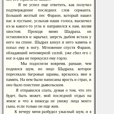
Я не успел еще ответить, как получил
подтверждение последних слов сержанта.
Большой желтый пес Фараон, который нашел
нас в пустыне, услыхав наши голоса, выскочил
из-за какого-то угла и направился к нам, виляя
хвостом. Проходя мимо Шадраха, он
остановился и зарычал; шерсть дыбом встала у
него на спине. Шадрах кинул в него камень и
попал ему в ногу. Мгновение спустя Фараон,
обладавший непомерной силой, уже сбил его с
ног и едва не перекусил ему горло.
Мы подоспели вовремя, раньше, чем
поднялся шум, но лицо Шадраха, которое
пересекали багровые шрамы, врезалось мне в
память. На нем были написаны ярость и страх, и
оно было поистине дьявольским.
Я отправился спать, думая о том, что это
будет, быть может, мой последний отдых на
земле и что я никогда не увижу лица моего
сына, если только он еще жив.
К вечеру меня разбудил ужасный шум, и я