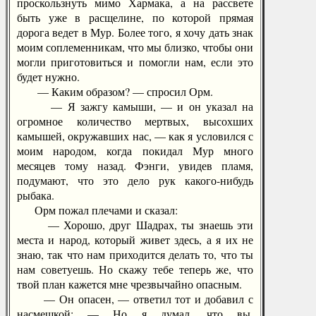
проскользнуть мимо Хармака, а на рассвете
быть уже в расщелине, по которой прямая
дорога ведет в Мур. Более того, я хочу дать знак
моим соплеменникам, что мы близко, чтобы они
могли приготовиться и помогли нам, если это
будет нужно.
— Каким образом? — спросил Орм.
— Я зажгу камыши, — и он указал на
огромное количество мертвых, высохших
камышей, окружавших нас, — как я условился с
моим народом, когда покидал Мур много
месяцев тому назад. Фэнги, увидев пламя,
подумают, что это дело рук какого-нибудь
рыбака.
Орм пожал плечами и сказал:
— Хорошо, друг Шадрах, ты знаешь эти
места и народ, который живет здесь, а я их не
знаю, так что нам приходится делать то, что ты
нам советуешь. Но скажу тебе теперь же, что
твой план кажется мне чрезвычайно опасным.
— Он опасен, — ответил тот и добавил с
насмешкой: — Но я думал, что вы,