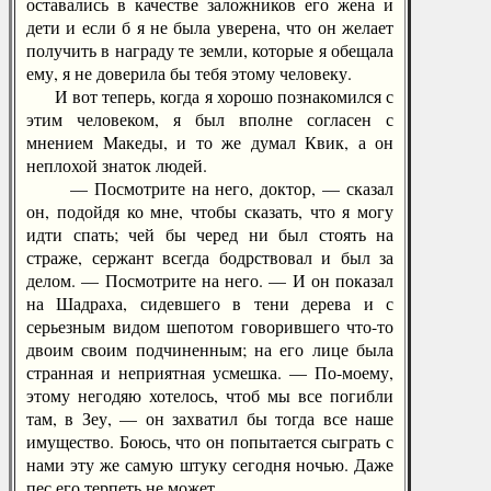
оставались в качестве заложников его жена и
дети и если б я не была уверена, что он желает
получить в награду те земли, которые я обещала
ему, я не доверила бы тебя этому человеку.
И вот теперь, когда я хорошо познакомился с
этим человеком, я был вполне согласен с
мнением Македы, и то же думал Квик, а он
неплохой знаток людей.
— Посмотрите на него, доктор, — сказал
он, подойдя ко мне, чтобы сказать, что я могу
идти спать; чей бы черед ни был стоять на
страже, сержант всегда бодрствовал и был за
делом. — Посмотрите на него. — И он показал
на Шадраха, сидевшего в тени дерева и с
серьезным видом шепотом говорившего что-то
двоим своим подчиненным; на его лице была
странная и неприятная усмешка. — По-моему,
этому негодяю хотелось, чтоб мы все погибли
там, в Зеу, — он захватил бы тогда все наше
имущество. Боюсь, что он попытается сыграть с
нами эту же самую штуку сегодня ночью. Даже
пес его терпеть не может.