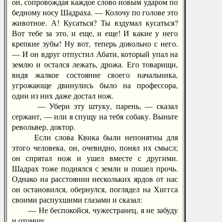
он, сопровождая каждое слово новым ударом по
бедному носу Шадраха. — Колочу по голове это
животное. А! Кусаться? Ты вздумал кусаться?
Вот тебе за это, и еще, и еще! И какие у него
крепкие зубы! Ну вот, теперь довольно с него.
— И он вдруг отпустил Абати, который упал на
землю и остался лежать, дрожа. Его товарищи,
видя жалкое состояние своего начальника,
угрожающе двинулись было на профессора,
один из них даже достал нож.
— Убери эту штуку, парень, — сказал
сержант, — или я спущу на тебя собаку. Выньте
револьвер, доктор.
Если слова Квика были непонятны для
этого человека, он, очевидно, понял их смысл;
он спрятал нож и ушел вместе с другими.
Шадрах тоже поднялся с земли и пошел прочь.
Однако на расстоянии нескольких ярдов от нас
он остановился, обернулся, поглядел на Хиггса
своими распухшими глазами и сказал:
— Не беспокойся, чужестранец, я не забуду
и отомщу.