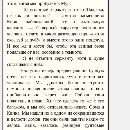
этом, когда мы прибудем в Мур.
— Запутанный характер у этого Шадраха,
не так ли, доктор? — заметил насмешливо
Квик, наблюдавший эту назидательную
картину. — Скверный характер восточного
человека исчез; никаких разговоров про «око за
око, зуб за зуб!», а вместо этого одни поцелуи.
И все же я хотел бы, чтобы эта свинья была
подальше от нас, особенно в темноте.
Я не ответил сержанту, хотя в душе
соглашался с ним.
Наступил вечер, предвещавший бурную
ночь, так как надвигались тучи и ветер все
усиливался. Мы должны были выступить
немного погодя после захода солнца, то есть
приблизительно через час. Собрав свои
пожитки, я помог Хиггсу сделать то же с его
багажом, и мы оба отправились искать Орма и
Квика. Мы нашли их в одном из сохранившихся
в целости домов, где они были заняты каким-то
делом. Квик, казалось, разбирал фунтовые