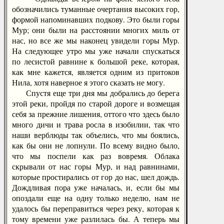
обозначились туманные очертания высоких гор,
формой напоминавших подкову. Это были горы
Мур; они были на расстоянии многих миль от
нас, но все же мы наконец увидели горы Мур.
На следующее утро мы уже начали спускаться
по лесистой равнине к большой реке, которая,
как мне кажется, является одним из притоков
Нила, хотя наверное я этого сказать не могу.
Спустя еще три дня мы добрались до берега
этой реки, пройдя по старой дороге и возмещая
себя за прежние лишения, оттого что здесь было
много дичи и трава росла в изобилии, так что
наши верблюды так объелись, что мы боялись,
как бы они не лопнули. По всему видно было,
что мы поспели как раз вовремя. Облака
скрывали от нас горы Мур, и над равнинами,
которые простирались от гор до нас, шел дождь.
Дождливая пора уже началась, и, если бы мы
опоздали еще на одну только неделю, нам не
удалось бы переправиться через реку, которая к
тому времени уже разлилась бы. А теперь мы