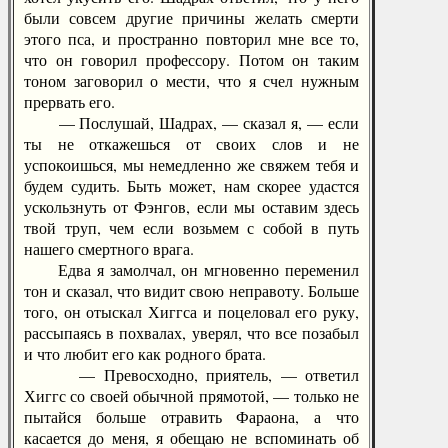
были совсем другие причины желать смерти
этого пса, и пространно повторил мне все то,
что он говорил профессору. Потом он таким
тоном заговорил о мести, что я счел нужным
прервать его.
— Послушай, Шадрах, — сказал я, — если
ты не откажешься от своих слов и не
успокоишься, мы немедленно же свяжем тебя и
будем судить. Быть может, нам скорее удастся
ускользнуть от Фэнгов, если мы оставим здесь
твой труп, чем если возьмем с собой в путь
нашего смертного врага.
Едва я замолчал, он мгновенно переменил
тон и сказал, что видит свою неправоту. Больше
того, он отыскал Хиггса и поцеловал его руку,
рассыпаясь в похвалах, уверял, что все позабыл
и что любит его как родного брата.
— Превосходно, приятель, — ответил
Хиггс со своей обычной прямотой, — только не
пытайся больше отравить Фараона, а что
касается до меня, я обещаю не вспоминать об