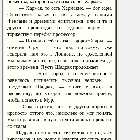
божества, которое тоже называлось Хармак.
— Хармак, то есть Хармакис, — бог зари.
Существует какая-то связь между вашими
Фэнгами и древними египтянами, или и те и
другие происходят от одного корня, —
торжествуя, перебил профессор.
— Позволю себе сказать, дорогой друг, —
ответил Орм, — что вы, по-моему, уже
говорили нам это в Лондоне, но археологией
мы займемся позднее, если только доживем до
этого времени. Пусть Шадрах продолжает.
— Этот город, население которого
равнялось пятидесяти тысячам человек, —
продолжал Шадрах, — стоит у входа в
расщелину, по которой мы должны пройти,
чтобы попасть в Мур.
Орм спросил, нет ли другой дороги в
крепость, оттого что, насколько он мог понять,
мы отправились в путь, спустившись в пропасть
со скалы.
Шадрах ответил, что все это так, но что, хотя
верблюдов и их ношу и удастся спустить вниз,