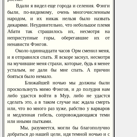
Вдали я видел еще города и селения. Фэнги
были, по-видимому, очень многочисленным
народом, и их никак нельзя было назвать
дикарями. Неудивительно, что небольшое племя
Абати так страшилось их, несмотря на
неприступные горы, оберегавшие их от
ненависти Фэнгов.
Около одиннадцати часов Орм сменил меня,
и я отправился спать. Я вскоре заснул, несмотря
на мучившие меня страхи, которые, будь я менее
усталым, не дали бы мне спать. А причин
бояться было немало.
Ближайшей ночью мы должны были
проскользнуть мимо Фэнгов, и до полудня нам
либо удастся войти в Мур, либо не удастся
сделать это, а в таком случае нас ждала смерть
или, что во много раз хуже, рабство у варваров
и медленная гибель, сопровождающаяся теми
или иными пытками.
Мы, разумеется, могли бы благополучно
добраться до нашей цели, идя темной ночью и с