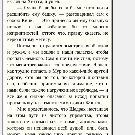
взгляд на Хиггса, и ушел.
— Лучше было бы, если бы мне позволили
расшибить ему башку, — разговаривал сам с
собою Квик. — Это принесло бы ему большую
пользу, а нас избавило бы от многих
неприятностей, оттого что, правду сказать, не
верю я этому метису.
Потом он отправился осмотреть верблюдов
и ружья, а мы вошли в наши палатки, чтобы
поспать немного. Сам я почти не спал, потому
что меня тревожило злое предчувствие. Я знал,
как трудно попасть в Мур по какой-либо другой
дороге, хотя бы по той, по которой я оставил
его, особенно принимая во внимание, что с
нами были тяжело нагруженные верблюды, — и
все же я сильно опасался за исход попытки
проскользнуть в темноте мимо диких Фэнгов.
Мне представилось, что Шадрах настаивал
на этом пути из чистого упрямства, чтобы
только не согласиться с нами, англичанами,
которых он ненавидел всей душой, или, быть
может, имея какую-либо другую темную и