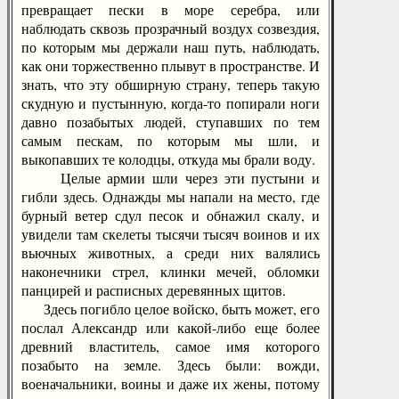
превращает пески в море серебра, или
наблюдать сквозь прозрачный воздух созвездия,
по которым мы держали наш путь, наблюдать,
как они торжественно плывут в пространстве. И
знать, что эту обширную страну, теперь такую
скудную и пустынную, когда-то попирали ноги
давно позабытых людей, ступавших по тем
самым пескам, по которым мы шли, и
выкопавших те колодцы, откуда мы брали воду.
Целые армии шли через эти пустыни и
гибли здесь. Однажды мы напали на место, где
бурный ветер сдул песок и обнажил скалу, и
увидели там скелеты тысячи тысяч воинов и их
вьючных животных, а среди них валялись
наконечники стрел, клинки мечей, обломки
панцирей и расписных деревянных щитов.
Здесь погибло целое войско, быть может, его
послал Александр или какой-либо еще более
древний властитель, самое имя которого
позабыто на земле. Здесь были: вожди,
военачальники, воины и даже их жены, потому