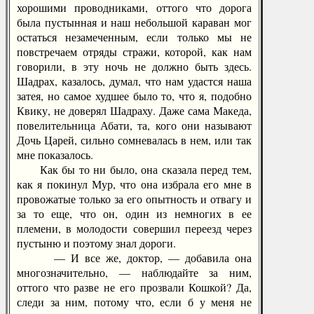
хорошими проводниками, оттого что дорога
была пустынная и наш небольшой караван мог
остаться незамеченным, если только мы не
повстречаем отряды стражи, которой, как нам
говорили, в эту ночь не должно быть здесь.
Шадрах, казалось, думал, что нам удастся наша
затея, но самое худшее было то, что я, подобно
Квику, не доверял Шадраху. Даже сама Македа,
повелительница Абати, та, кого они называют
Дочь Царей, сильно сомневалась в нем, или так
мне показалось.
Как бы то ни было, она сказала перед тем,
как я покинул Мур, что она избрала его мне в
провожатые только за его опытность и отвагу и
за то еще, что он, один из немногих в ее
племени, в молодости совершил переезд через
пустыню и поэтому знал дороги.
— И все же, доктор, — добавила она
многозначительно, — наблюдайте за ним,
оттого что разве не его прозвали Кошкой? Да,
следи за ним, потому что, если б у меня не