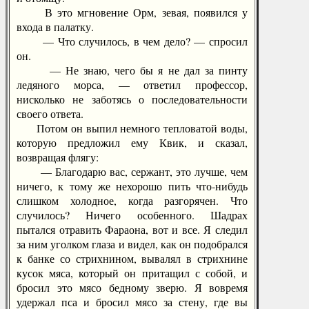
В это мгновение Орм, зевая, появился у
входа в палатку.
— Что случилось, в чем дело? — спросил
он.
— Не знаю, чего бы я не дал за пинту
ледяного морса, — ответил профессор,
нисколько не заботясь о последовательности
своего ответа.
Потом он выпил немного тепловатой воды,
которую предложил ему Квик, и сказал,
возвращая флягу:
— Благодарю вас, сержант, это лучше, чем
ничего, к тому же нехорошо пить что-нибудь
слишком холодное, когда разгорячен. Что
случилось? Ничего особенного. Шадрах
пытался отравить Фараона, вот и все. Я следил
за ним уголком глаза и видел, как он подобрался
к банке со стрихнином, вывалял в стрихнине
кусок мяса, который он притащил с собой, и
бросил это мясо бедному зверю. Я вовремя
удержал пса и бросил мясо за стену, где вы