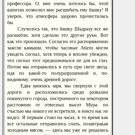
профессора. О, мне очень хотелось бы, чтоб
капитан позволил мне расшибить ему башку! Я
уверен, что атмосфера здорово прочистилась
бы.
Случилось так, что башку Шадраху все же
расшибли, хотя сделали это другие руки. Вот
как это произошло. Согласно его распоряжению
зажгли камыши, чтобы часовые Абати могли
увидеть сигнал, хотя теперь я вполне убежден,
что сигнал этот предназначался не для их глаз.
Потом мы отправились в путь при свете звезд,
идя по какой-то полуразрушенной и, по-
видимому, очень древней дороге.
Едва занялась заря, мы свернули с этой
дороги и расположились среди развалин
покинутого города, построенного на некотором
расстоянии от отвесных высот Мура; по
счастью мы никого не встретили, и никто нас не
видел. Я первым стоял на часах, в то время как
все остальные отправились спать, позавтракав
холодным мясом, — здесь мы уже не решались