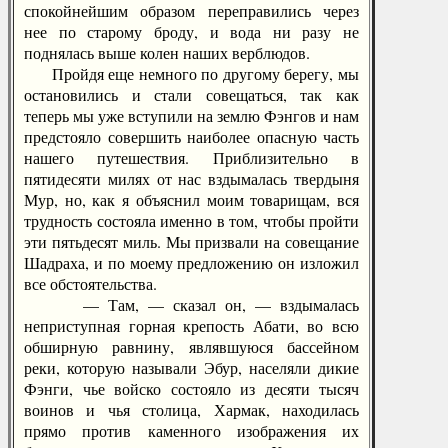
спокойнейшим образом переправились через
нее по старому броду, и вода ни разу не
поднялась выше колен наших верблюдов.
Пройдя еще немного по другому берегу, мы
остановились и стали совещаться, так как
теперь мы уже вступили на землю Фэнгов и нам
предстояло совершить наиболее опасную часть
нашего путешествия. Приблизительно в
пятидесяти милях от нас вздымалась твердыня
Мур, но, как я объяснил моим товарищам, вся
трудность состояла именно в том, чтобы пройти
эти пятьдесят миль. Мы призвали на совещание
Шадраха, и по моему предложению он изложил
все обстоятельства.
— Там, — сказал он, — вздымалась
неприступная горная крепость Абати, во всю
обширную равнину, являвшуюся бассейном
реки, которую называли Эбур, населяли дикие
Фэнги, чье войско состояло из десяти тысяч
воинов и чья столица, Хармак, находилась
прямо против каменного изображения их