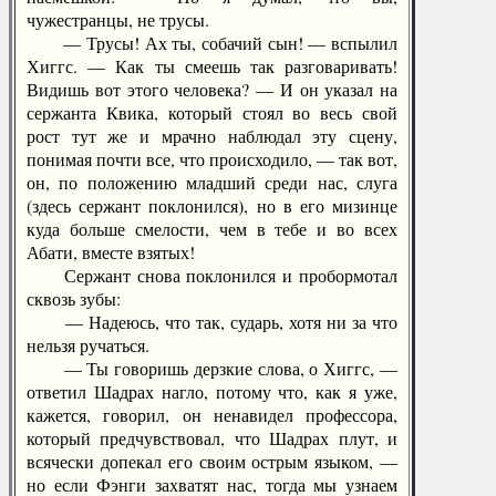
чужестранцы, не трусы.
— Трусы! Ах ты, собачий сын! — вспылил
Хиггс. — Как ты смеешь так разговаривать!
Видишь вот этого человека? — И он указал на
сержанта Квика, который стоял во весь свой
рост тут же и мрачно наблюдал эту сцену,
понимая почти все, что происходило, — так вот,
он, по положению младший среди нас, слуга
(здесь сержант поклонился), но в его мизинце
куда больше смелости, чем в тебе и во всех
Абати, вместе взятых!
Сержант снова поклонился и пробормотал
сквозь зубы:
— Надеюсь, что так, сударь, хотя ни за что
нельзя ручаться.
— Ты говоришь дерзкие слова, о Хиггс, —
ответил Шадрах нагло, потому что, как я уже,
кажется, говорил, он ненавидел профессора,
который предчувствовал, что Шадрах плут, и
всячески допекал его своим острым языком, —
но если Фэнги захватят нас, тогда мы узнаем