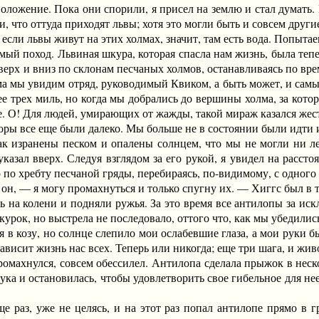
положение. Пока они спорили, я присел на землю и стал думать.
, что оттуда приходят львы; хотя это могли быть и совсем други
 львы живут на этих холмах, значит, там есть вода. Попытаем
 поход. Львиная шкура, которая спасла нам жизнь, была теперь
верх и вниз по склонам песчаных холмов, останавливаясь по врем
 мы увидим отряд, руководимый Квиком, а быть может, и самый 
е трех миль, но когда мы добрались до вершины холма, за кото
е. О! Для людей, умирающих от жажды, такой мираж казался же
ы все еще были далеко. Мы больше не в состоянии были идти и 
к изранены песком и опалены солнцем, что мы не могли ни ле
казал вверх. Следуя взглядом за его рукой, я увидел на расст
о по хребту песчаной гряды, перебираясь, по-видимому, с одного
— я могу промахнуться и только спугну их. — Хиггс был в так
 колени и подняли ружья. За это время все антилопы за искл
урок, но выстрела не последовало, оттого что, как мы убедились
 козу, но солнце слепило мои ослабевшие глаза, а мои руки бы
 зависит жизнь нас всех. Теперь или никогда; еще три шага, и жив
махнулся, совсем обессилел. Антилопа сделала прыжок в неско
ука и остановилась, чтобы удовлетворить свое гибельное для нее
з, уже не целясь, и на этот раз попал антилопе прямо в гру