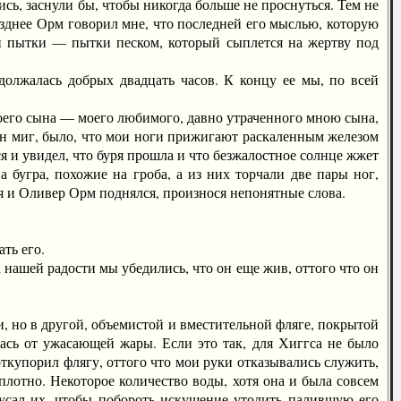
ь, заснули бы, чтобы никогда больше не проснуться. Тем не
зднее Орм говорил мне, что последней его мыслью, которую
ой пытки — пытки песком, который сыплется на жертву под
лжалась добрых двадцать часов. К концу ее мы, по всей
оего сына — моего любимого, давно утраченного мною сына,
ин миг, было, что мои ноги прижигают раскаленным железом
я и увидел, что буря прошла и что безжалостное солнце жжет
 бугра, похожие на гроба, а из них торчали две пары ног,
ся и Оливер Орм поднялся, произнося непонятные слова.
ть его.
ашей радости мы убедились, что он еще жив, оттого что он
 но в другой, объемистой и вместительной фляге, покрытой
лась от ужасающей жары. Если это так, для Хиггса не было
ткупорил флягу, оттого что мои руки отказывались служить,
лотно. Некоторое количество воды, хотя она и была совсем
кусал их, чтобы побороть искушение утолить палившую его