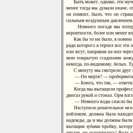
Быть может, однако, эти мучени
менее тогда мы думали иначе, 
он помнит, было, что он стра
сильным воздушным давлением
Немного погодя мы потеряли 
вероятности, более или менее в
Как бы то ни было, я помню уж
ради которого я терпел все эт
или жгут, направив на них чере
мою покрытую ссадинами кожу. 
некогда, по-видимому, белых. Т
С минуту мы смотрели друг на 
— Он мертв? — пробормотал О
— Боюсь, что так, — ответил я
Когда мы вытащили профессора 
двигал рукой и стонал. Орм взгл
— Немного воды спасло бы ег
Наступило решительное мгновен
войлоком, должна была находит
надежды, да и мы должны были с
вытащив зубами пробку, котору
теплая, не испортилось! Вода 