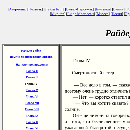
[
Аверченко
] [
Бальзак
] [
Лейла Берг
] [
Буало-Нарсежак
] [
Булгаков
] [
Бунин
] [
Г
[
Мирнев
] [
Ги де Мопассан
] [
Мюссе
] [
Несин
] [
Эд
Райде
Начало сайта
Другие произведения автора
Глава IV
Начало произведения
Глава II
Смертоносный ветер
Глава III
— Все дело в том, — сказал те
Глава IV
поэтому очень трудно отличить и
Глава V
— Нет, — коротко ответил я, —
Глава VI
— Что вы хотите сказать? А! 
Глава VII
солнце.
Глава VIII
Он еще не кончил говорить, к
Глава IX
от того, что бесчисленные ми
Глава X
ужасающей быстротой несущеес
Глава XI