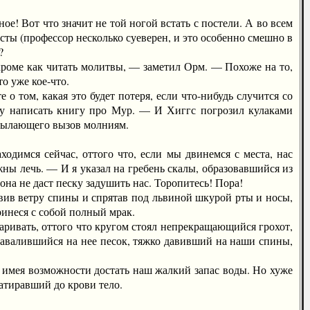
 Вот что значит не той ногой встать с постели. А во всем
сты (профессор несколько суеверен, и это особенно смешно в
?
кроме как читать молитвы, — заметил Орм. — Похоже на то,
о уже кое-что.
том, какая это будет потеря, если что-нибудь случится со
хочу написать книгу про Мур. — И Хиггс погрозил кулаками
сылающего вызов молниям.
имся сейчас, оттого что, если мы двинемся с места, нас
жны лечь. — И я указал на гребень скалы, образовавшийся из
а не даст песку задушить нас. Торопитесь! Пора!
вив ветру спины и спрятав под львиной шкурой рты и носы,
ринеся с собой полный мрак.
ривать, оттого что кругом стоял непрекращающийся грохот,
навалившийся на нее песок, тяжко давивший на наши спины,
имея возможности достать наш жалкий запас воды. Но хуже
атиравший до крови тело.