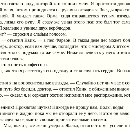
 глотаю воду, которой кто-то поит меня. Я проглотил довольно
 меня, потом приподнялся на руках и огляделся. Звезды ярко сия
ной. Я увидел также Орма, сидя озиравшегося тупым взгляд
, лизал его руку. Я сразу же узнал этого пса; это был тот са
Подальше я увидел двух верблюдов.
? — спросил я слабым голосом.
тветил Квик, — а пес Фараон. В таком деле пес может больше
ерь, доктор, если вам лучше, поглядите, что с мистером Хиггсом.
л этого, подумал то же самое. Нижняя челюсть у него отвисла,
лами очков.
тал поить профессора.
ак что я расстегнул его одежду и стал слушать сердце. Вначал
 я на вопросительные взгляды. — Случайно нет ли у вас с со
уть без бренди, доктор, — ответил Квик, с обиженным видом 
 сказал я, и сержант охотно исполнил мое распоряжение, кото
.
енник! Проклятая шутка! Никогда не прощу вам. Воды, воды! —
ого и жадно, пока мы не отобрали ее у него. Потом он мало-
оглядел на сержанта своими пронзительными глазами.
 значит, все же не умерли. Жалко, оттого что мы успели про