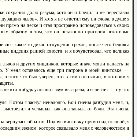
е сохранил долю разума, хотя он и бредил и не переставал
 дурацких львов». И хотя я не ответил ему ни слова, в душе я
ни прямо на песке и стал пространно исповедоваться в своих
авным образом в том, что он незаконно присвоил некоторые
знес какое-то дикое отпущение грехов, после чего бедняга
нные видения ранней юности, и я почувствовал, что великая
 львов и других хищников, которые иначе могли напасть на
о. У меня оставалось еще три патрона в моей винтовке, —
 оттого что был уверен, что в том состоянии, в котором я
защиты.
ыне кто-нибудь услышит звук выстрела, а если нет — ну что
я. Потом я заснул ненадолго. Вой гиены разбудил меня, и,
 выстрелил и услышал, как она завыла от боли. Эта гиена,
а вернулась обратно. Подняв винтовку прямо над головой, я
последним звеном, которое связывало меня с человечеством и