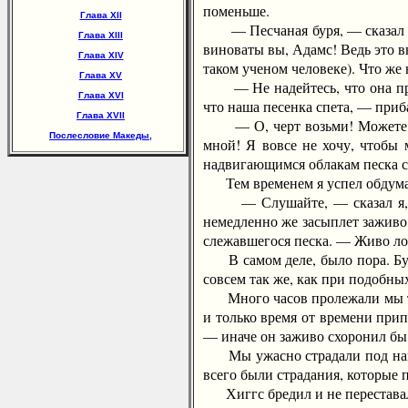
поменьше.
Глава XII
— Песчаная буря, — сказал Хиг
Глава XIII
виноваты вы, Адамс! Ведь это в
Глава XIV
таком ученом человеке). Что же
Глава XV
— Не надейтесь, что она пройд
Глава XVI
что наша песенка спета, — приба
Глава XVII
— О, черт возьми! Можете умир
Послесловие Македы,
мной! Я вовсе не хочу, чтобы 
надвигающимся облакам песка 
Тем временем я успел обдумат
— Слушайте, — сказал я, — ед
немедленно же засыплет заживо.
слежавшегося песка. — Живо лож
В самом деле, было пора. Буря
совсем так же, как при подобны
Много часов пролежали мы таки
и только время от времени при
— иначе он заживо схоронил бы 
Мы ужасно страдали под нашей
всего были страдания, которые
Хиггс бредил и не переставал 