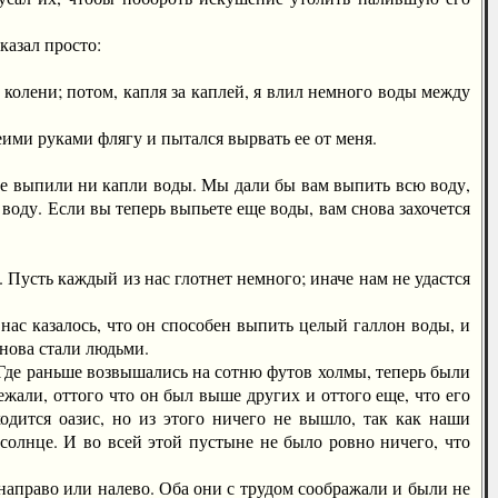
казал просто:
олени; потом, капля за каплей, я влил немного воды между
ми руками флягу и пытался вырвать ее от меня.
е выпили ни капли воды. Мы дали бы вам выпить всю воду,
 воду. Если вы теперь выпьете еще воды, вам снова захочется
сть каждый из нас глотнет немного; иначе нам не удастся
с казалось, что он способен выпить целый галлон воды, и
снова стали людьми.
де раньше возвышались на сотню футов холмы, теперь были
ежали, оттого что он был выше других и оттого еще, что его
одится оазис, но из этого ничего не вышло, так как наши
солнце. И во всей этой пустыне не было ровно ничего, что
направо или налево. Оба они с трудом соображали и были не