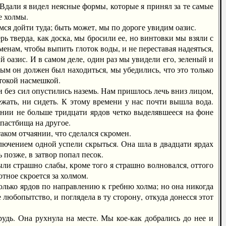
 Вдали я видел неясные формы, которые я принял за те самые
е холмы.
ся дойти туда; быть может, мы по дороге увидим оазис.
 тверда, как доска, мы бросили ее, но винтовки мы взяли с
енам, чтобы выпить глоток воды, и не переставая надеяться,
оазис. И в самом деле, один раз мы увидели его, зеленый и
рым он должен был находиться, мы убедились, что это только
стокой насмешкой.
без сил опустились наземь. Нам пришлось лечь вниз лицом,
жать, ни сидеть. К этому времени у нас почти вышла вода.
оянии не больше тридцати ярдов четко выделявшееся на фоне
 пастбища на другое.
ом отчаянии, что сделался скромен.
ючением одной успели скрыться. Она шла в двадцати ярдах
 позже, в затвор попал песок.
ли страшно слабы, кроме того я страшно волновался, оттого
отное скроется за холмом.
лько ярдов по направлению к гребню холма; но она никогда
 любопытство, и поглядела в ту сторону, откуда донесся этот
дь. Она рухнула на месте. Мы кое-как добрались до нее и