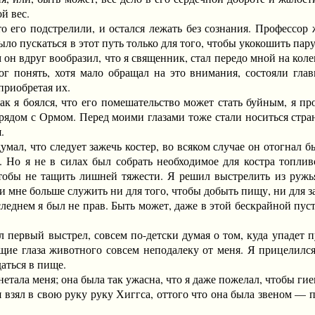
й вес.
го подстрелили, и остался лежать без сознания. Профессор ж
ыло пускаться в этот путь только для того, чтобы укокошить пару
 он вдруг вообразил, что я священник, стал передо мной на коле
мог понять, хотя мало обращал на это внимания, состояли гл
приобретая их.
я боялся, что его помешательство может стать буйным, я прои
 рядом с Ормом. Перед моими глазами тоже стали носиться стра
.
л, что следует зажечь костер, во всяком случае он отогнал бы
 Но я не в силах был собрать необходимое для костра топлив
тобы не тащить лишней тяжести. Я решил выстрелить из ружья,
и мне больше служить ни для того, чтобы добыть пищу, ни для 
еднем я был не прав. Быть может, даже в этой бескрайной пуст
ервый выстрел, совсем по-детски думая о том, куда упадет пул
щие глаза животного совсем неподалеку от меня. Я прицелился,
аться в пище.
ла меня; она была так ужасна, что я даже пожелал, чтобы гиен
я взял в свою руку руку Хиггса, оттого что она была звеном — 