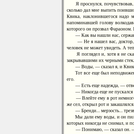
Я проснулся, почувствовав, что
сколько дал мне выпить поивший
Квика, наклонившегося надо м
напоминавшей голову волкодава
которого он прозвал Фараоном. 
— Как вы нашли нас, сержант
— Не я нашел вас, доктор, — о
человек не может увидеть. А теп
Я поглядел и, хотя я не сказа
закрывавшими их черными стек
— Воды, — сказал я, и Квик с
Тот все еще был неподвижен, т
его.
— Есть еще надежда, — ответил
— Никогда еще не пускался в п
— Влейте ему в рот немного, —
же сел, открыл рот и закашлялся
— Бренди... мерзость... трезв
Мы дали ему воды, и он пил мн
которых никогда не снимал, и п
— Понимаю, — сказал он. — Мы,