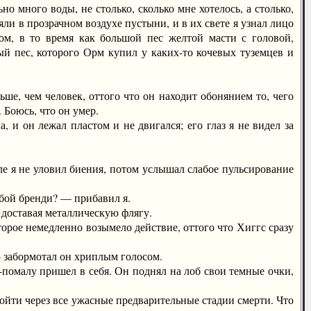
 много воды, не столько, сколько мне хотелось, а столько,
ли в прозрачном воздухе пустыни, и в их свете я узнал лицо
ом, в то время как большой пес желтой масти с головой,
мый пес, которого Орм купил у каких-то кочевых туземцев и
, чем человек, оттого что он находит обонянием то, чего
 Боюсь, что он умер.
 и он лежал пластом и не двигался; его глаз я не видел за
е я не уловил биения, потом услышал слабое пульсирование
бой бренди? — прибавил я.
доставая металлическую флягу.
рое немедленно возымело действие, оттого что Хиггс сразу
 забормотал он хриплым голосом.
помалу пришел в себя. Он поднял на лоб свои темные очки,
йти через все ужасные предварительные стадии смерти. Что