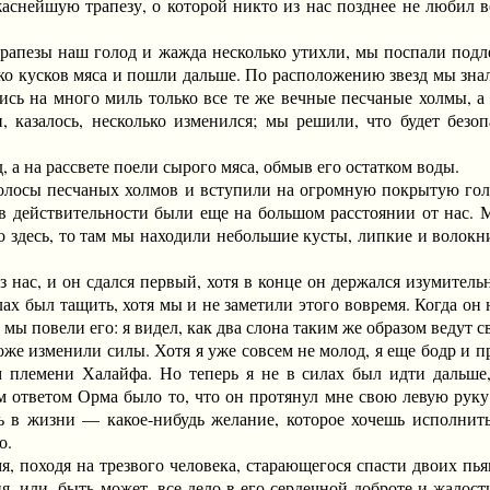
аснейшую трапезу, о которой никто из нас позднее не любил в
пезы наш голод и жажда несколько утихли, мы поспали подле 
о кусков мяса и пошли дальше. По расположению звезд мы знали
сь на много миль только все те же вечные песчаные холмы, а
, казалось, несколько изменился; мы решили, что будет безо
 на рассвете поели сырого мяса, обмыв его остатком воды.
сы песчаных холмов и вступили на огромную покрытую голы
 в действительности были еще на большом расстоянии от нас. М
то здесь, то там мы находили небольшие кусты, липкие и волок
, и он сдался первый, хотя в конце он держался изумительно
илах был тащить, хотя мы и не заметили этого вовремя. Когда он
и мы повели его: я видел, как два слона таким же образом ведут 
 изменили силы. Хотя я уже совсем не молод, я еще бодр и пр
м племени Халайфа. Но теперь я не в силах был идти дальше
 ответом Орма было то, что он протянул мне свою левую руку. 
 в жизни — какое-нибудь желание, которое хочешь исполнить, к
о.
походя на трезвого человека, старающегося спасти двоих пья
, или, быть может, все дело в его сердечной доброте и жалост