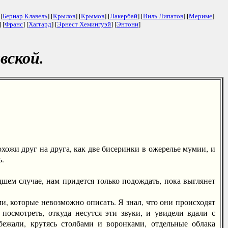
 [
Бернар Клавель
] [
Крылов
] [
Крымов
] [
Лакербай
] [
Виль Липатов
] [
Мериме
]
] [
Франс
] [
Хаггард
] [
Эрнест Хемингуэй
] [
Энтони
]
вской.
ожи друг на друга, как две бисеринки в ожерелье мумии, и
ь.
ем случае, нам придется только подождать, пока выглянет
 которые невозможно описать. Я знал, что они происходят
посмотреть, откуда несутся эти звуки, и увидели вдали с
ежали, крутясь столбами и воронками, отдельные облака