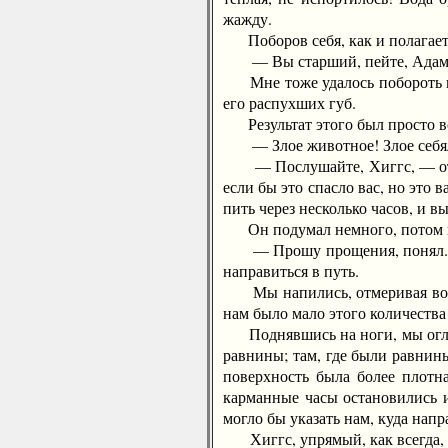
жажду.
Поборов себя, как и полагается
— Вы старший, пейте, Адам
Мне тоже удалось побороть иск
его распухших губ.
Результат этого был просто во
— Злое животное! Злое себялюб
— Послушайте, Хиггс, — ответ
если бы это спасло вас, но это 
пить через несколько часов, и вы
Он подумал немного, потом по
— Прошу прощения, понял. Себя
направиться в путь.
Мы напились, отмеривая воду 
нам было мало этого количества
Поднявшись на ноги, мы огляд
равнины; там, где были равнины
поверхность была более плотн
карманные часы остановились и
могло бы указать нам, куда напр
Хиггс, упрямый, как всегда, з