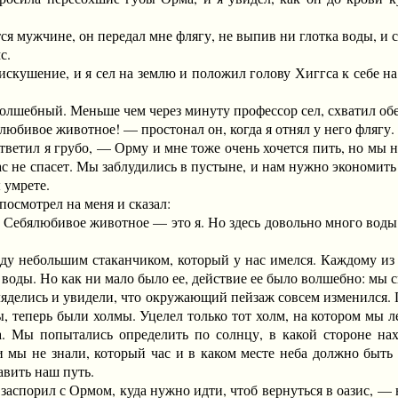
 мужчине, он передал мне флягу, не выпив ни глотка воды, и с
с.
ушение, и я сел на землю и положил голову Хиггса к себе на к
лшебный. Меньше чем через минуту профессор сел, схватил обеи
ивое животное! — простонал он, когда я отнял у него флягу.
ил я грубо, — Орму и мне тоже очень хочется пить, но мы н
вас не спасет. Мы заблудились в пустыне, и нам нужно экономить
 умрете.
смотрел на меня и сказал:
любивое животное — это я. Но здесь довольно много воды. Пу
небольшим стаканчиком, который у нас имелся. Каждому из на
 воды. Но как ни мало было ее, действие ее было волшебно: мы 
елись и увидели, что окружающий пейзаж совсем изменился. Г
, теперь были холмы. Уцелел только тот холм, на котором мы л
а. Мы попытались определить по солнцу, в какой стороне нах
 мы не знали, который час и в каком месте неба должно быть 
авить наш путь.
аспорил с Ормом, куда нужно идти, чтоб вернуться в оазис, — 