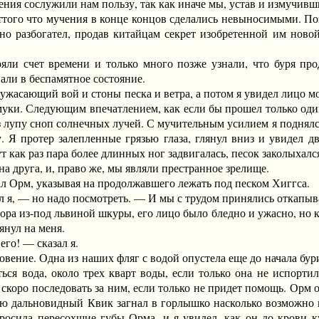
я сослужили нам пользу, так как иначе мы, устав и измучившис
оттого что мучения в конце концов сделались невыносимыми. По
шно разбогател, продав китайцам секрет изобретенной им нов
.
счет времени и только много позже узнали, что буря продо
пали в беспамятное состояние.
асающий вой и стоны песка и ветра, а потом я увидел лицо м
и муки. Следующим впечатлением, как если бы прошел только од
з лупу сноп солнечных лучей. С мучительным усилием я поднялс
Я протер залепленные грязью глаза, глянул вниз и увидел два
ут как раз пара более длинных ног задвигалась, песок заколыхал
друга, и, право же, мы являли престранное зрелище.
рм, указывая на продолжавшего лежать под песком Хиггса.
, — но надо посмотреть. — И мы с трудом принялись откапыва
из-под львиной шкуры, его лицо было бледно и ужасно, но к н
янул на меня.
о! — сказал я.
ие. Одна из наших фляг с водой опустела еще до начала бури,
ься вода, около трех кварт воды, если только она не испорти
коро последовать за ним, если только не придет помощь. Орм о
ю дальновидный Квик загнал в горлышко насколько возможно п
оросила пересохшие губы Орма, и я увидел, как он до крови 