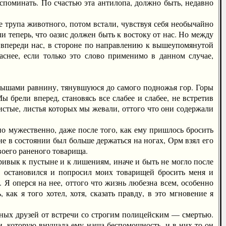
споминать. По счастью эта антилопа, должно быть, недавно
трупа животного, потом встали, чувствуя себя необычайно
 теперь, что оазис должен быть к востоку от нас. Но между
 впереди нас, в стороне по направлению к вышеупомянутой
паснее, если только это слово применимо в данном случае,
шами равнину, тянувшуюся до самого подножья гор. Горы
ы брели вперед, становясь все слабее и слабее, не встретив
нистые, листья которых мы жевали, оттого что они содержали
 мужественно, даже после того, как ему пришлось бросить
 не в состоянии был больше держаться на ногах, Орм взял его
своего раненого товарища.
ивык к пустыне и к лишениям, иначе и быть не могло после
, остановился и попросил моих товарищей бросить меня и
Я оперся на нее, оттого что жизнь любезна всем, особенно
ак я того хотел, хотя, сказать правду, в это мгновение я
ных друзей от встречи со строгим полицейским — смертью.
и, которую внушала ему наша беспомощность, и в них-то он