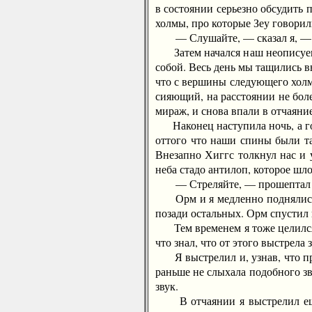
в состоянии серьезно обсудить 
холмы, про которые Зеу говорили
— Слушайте, — сказал я, — если
Затем начался наш неописуемый
собой. Весь день мы тащились в
что с вершины следующего холма
сияющий, на расстоянии не боле
мираж, и снова впали в отчаяни
Наконец наступила ночь, а гор
оттого что наши спины были та
Внезапно Хиггс толкнул нас и у
неба стадо антилоп, которое шл
— Стреляйте, — прошептал он, 
Орм и я медленно поднялись на
позади остальных. Орм спустил к
Тем временем я тоже целился в
что знал, что от этого выстрела
Я выстрелил и, узнав, что про
раньше не слыхала подобного зв
звук.
В отчаянии я выстрелил еще ра