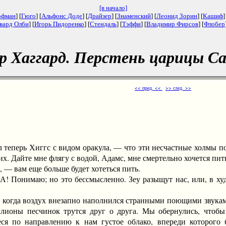
[в начало]
офман
] [
Гюго
] [
Альфонс Доде
] [
Драйзер
] [
Знаменский
] [
Леонид Зорин
] [
Кашиф
]
вард Олби
] [
Игорь Пидоренко
] [
Стендаль
] [
Тэффи
] [
Владимир Фирсов
] [
Флобер
р Хаггард. Перстень царицы Са
<< пред. <<
>> след. >>
перь Хиггс с видом оракула, — что эти несчастные холмы пох
х. Дайте мне флягу с водой, Адамс, мне смертельно хочется пит
 вам еще больше будет хотеться пить.
Понимаю; но это бессмысленно. Зеу разыщут нас, или, в худш
огда воздух внезапно наполнился странными поющими звуками,
ллионы песчинок трутся друг о друга. Мы обернулись, чтобы 
я по направлению к нам густое облако, впереди которого б