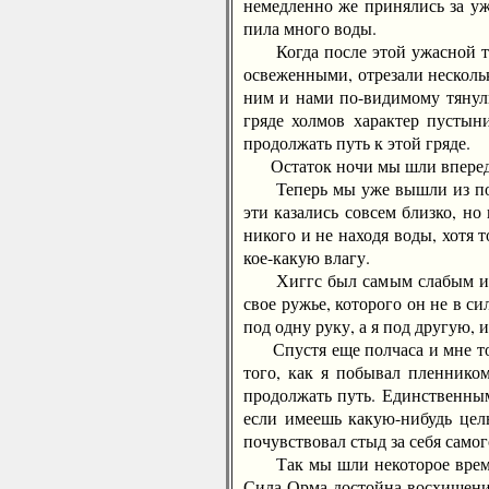
немедленно же принялись за уж
пила много воды.
Когда после этой ужасной тра
освеженными, отрезали нескольк
ним и нами по-видимому тянули
гряде холмов характер пустыни
продолжать путь к этой гряде.
Остаток ночи мы шли вперед, а
Теперь мы уже вышли из поло
эти казались совсем близко, но
никого и не находя воды, хотя 
кое-какую влагу.
Хиггс был самым слабым из нас
свое ружье, которого он не в с
под одну руку, а я под другую, 
Спустя еще полчаса и мне тоже
того, как я побывал пленнико
продолжать путь. Единственным
если имеешь какую-нибудь цель
почувствовал стыд за себя самог
Так мы шли некоторое время, 
Сила Орма достойна восхищения