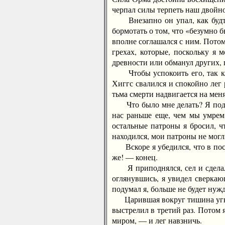
черпал силы терпеть наш двойно
Внезапно он упал, как будто е
бормотать о том, что «безумно б
вполне соглашался с ним. Потом
грехах, которые, поскольку я 
древности или обманул других, 
Чтобы успокоить его, так как 
Хиггс свалился и спокойно лег
тьма смерти надвигается на меня
Что было мне делать? Я подума
нас раньше еще, чем мы умрем.
остальные патроны я бросил, ч
находился, мои патроны не могл
Вскоре я убедился, что в посл
же! — конец.
Я приподнялся, сел и сделал п
оглянувшись, я увидел сверкаю
подумал я, больше не будет нужд
Царившая вокруг тишина угнета
выстрелил в третий раз. Потом 
миром, — и лег навзничь.