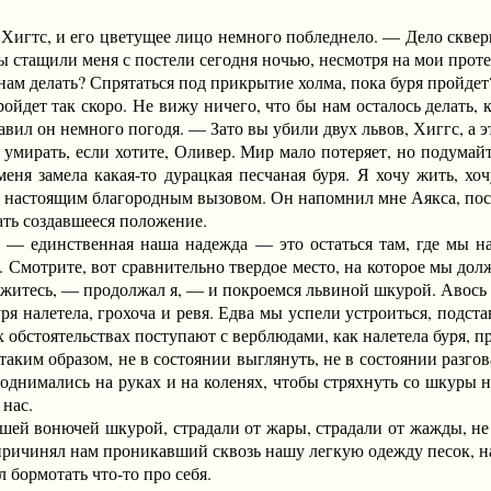
тс, и его цветущее лицо немного побледнело. — Дело скверное!
ы стащили меня с постели сегодня ночью, несмотря на мои проте
 нам делать? Спрятаться под прикрытие холма, пока буря пройдет
ет так скоро. Не вижу ничего, что бы нам осталось делать, 
вил он немного погодя. — Зато вы убили двух львов, Хиггс, а эт
ать, если хотите, Оливер. Мир мало потеряет, но подумайте о 
меня замела какая-то дурацкая песчаная буря. Я хочу жить, 
с настоящим благородным вызовом. Он напомнил мне Аякса, по
ь создавшееся положение.
инственная наша надежда — это остаться там, где мы наход
 Смотрите, вот сравнительно твердое место, на которое мы дол
итесь, — продолжал я, — и покроемся львиной шкурой. Авось он
 налетела, грохоча и ревя. Едва мы успели устроиться, подста
х обстоятельствах поступают с верблюдами, как налетела буря, п
м образом, не в состоянии выглянуть, не в состоянии разгова
поднимались на руках и на коленях, чтобы стряхнуть со шкуры 
нас.
 вонючей шкурой, страдали от жары, страдали от жажды, не 
 причинял нам проникавший сквозь нашу легкую одежду песок, н
бормотать что-то про себя.