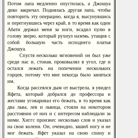
Потом лапа медленно опустилась, а Джошуа
дико закричал. Поднялась другая лапа, чтобы
повторить эту операцию, когда я, высунувшись
и перегнувшись через край, в то время как один
Абати держал меня за ноги, всадил пулю в
голову зверю, который рухнул наземь, утащив с
собой большую часть исподнего платья
Джошуа.
Спустя несколько мгновений он был уже
среди нас и, стоная, проковылял в угол, где и
остался лежать на попечении нескольких
горцев, потому что мне некогда было заняться
им.
Когда рассеялся дым от выстрела, я увидел
Яфета, который добрался до профессора и
жестами уговаривал его бежать, в то время как
два льва, лев и львица, стояли на некотором
расстоянии от них и с интересом наблюдали за
ними. Хиггс произнес несколько слов и указал
на свои колени. Он, очевидно, зашиб ногу и не
мог бежать. Яфет указал на свою спину и