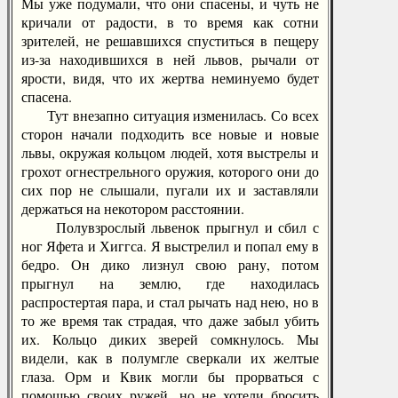
Мы уже подумали, что они спасены, и чуть не
кричали от радости, в то время как сотни
зрителей, не решавшихся спуститься в пещеру
из-за находившихся в ней львов, рычали от
ярости, видя, что их жертва неминуемо будет
спасена.
Тут внезапно ситуация изменилась. Со всех
сторон начали подходить все новые и новые
львы, окружая кольцом людей, хотя выстрелы и
грохот огнестрельного оружия, которого они до
сих пор не слышали, пугали их и заставляли
держаться на некотором расстоянии.
Полувзрослый львенок прыгнул и сбил с
ног Яфета и Хиггса. Я выстрелил и попал ему в
бедро. Он дико лизнул свою рану, потом
прыгнул на землю, где находилась
распростертая пара, и стал рычать над нею, но в
то же время так страдая, что даже забыл убить
их. Кольцо диких зверей сомкнулось. Мы
видели, как в полумгле сверкали их желтые
глаза. Орм и Квик могли бы прорваться с
помощью своих ружей, но не хотели бросить