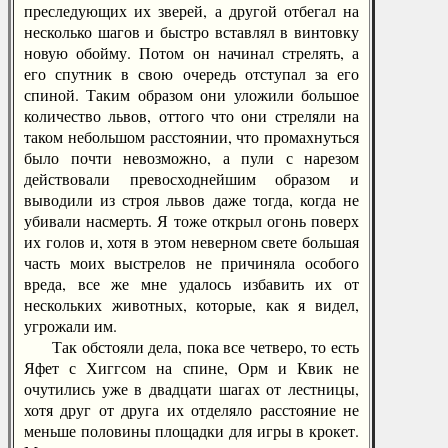
преследующих их зверей, а другой отбегал на
несколько шагов и быстро вставлял в винтовку
новую обойму. Потом он начинал стрелять, а
его спутник в свою очередь отступал за его
спиной. Таким образом они уложили большое
количество львов, оттого что они стреляли на
таком небольшом расстоянии, что промахнуться
было почти невозможно, а пули с нарезом
действовали превосходнейшим образом и
выводили из строя львов даже тогда, когда не
убивали насмерть. Я тоже открыл огонь поверх
их голов и, хотя в этом неверном свете большая
часть моих выстрелов не причиняла особого
вреда, все же мне удалось избавить их от
нескольких животных, которые, как я видел,
угрожали им.
Так обстояли дела, пока все четверо, то есть
Яфет с Хиггсом на спине, Орм и Квик не
очутились уже в двадцати шагах от лестницы,
хотя друг от друга их отделяло расстояние не
меньше половины площадки для игры в крокет.