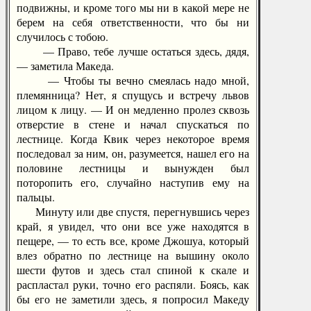
подвижны, и кроме того мы ни в какой мере не
берем на себя ответственности, что бы ни
случилось с тобою.
— Право, тебе лучше остаться здесь, дядя,
— заметила Македа.
— Чтобы ты вечно смеялась надо мной,
племянница? Нет, я спущусь и встречу львов
лицом к лицу. — И он медленно пролез сквозь
отверстие в стене и начал спускаться по
лестнице. Когда Квик через некоторое время
последовал за ним, он, разумеется, нашел его на
половине лестницы и вынужден был
поторопить его, случайно наступив ему на
пальцы.
Минуту или две спустя, перегнувшись через
край, я увидел, что они все уже находятся в
пещере, — то есть все, кроме Джошуа, который
влез обратно по лестнице на вышину около
шести футов и здесь стал спиной к скале и
распластал руки, точно его распяли. Боясь, как
бы его не заметили здесь, я попросил Македу