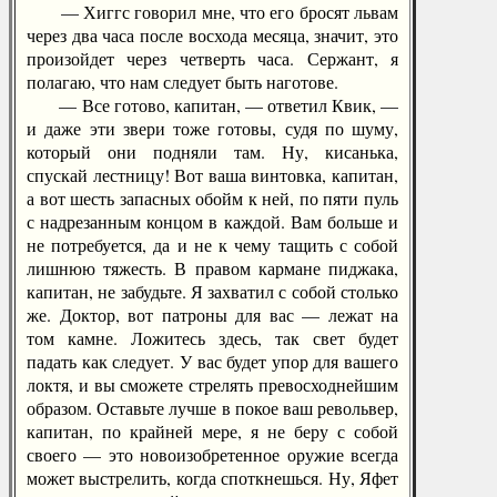
— Хиггс говорил мне, что его бросят львам
через два часа после восхода месяца, значит, это
произойдет через четверть часа. Сержант, я
полагаю, что нам следует быть наготове.
— Все готово, капитан, — ответил Квик, —
и даже эти звери тоже готовы, судя по шуму,
который они подняли там. Ну, кисанька,
спускай лестницу! Вот ваша винтовка, капитан,
а вот шесть запасных обойм к ней, по пяти пуль
с надрезанным концом в каждой. Вам больше и
не потребуется, да и не к чему тащить с собой
лишнюю тяжесть. В правом кармане пиджака,
капитан, не забудьте. Я захватил с собой столько
же. Доктор, вот патроны для вас — лежат на
том камне. Ложитесь здесь, так свет будет
падать как следует. У вас будет упор для вашего
локтя, и вы сможете стрелять превосходнейшим
образом. Оставьте лучше в покое ваш револьвер,
капитан, по крайней мере, я не беру с собой
своего — это новоизобретенное оружие всегда
может выстрелить, когда споткнешься. Ну, Яфет