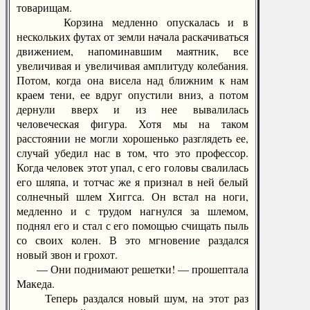
товарищам.
Корзина медленно опускалась и в
нескольких футах от земли начала раскачиваться
движением, напоминавшим маятник, все
увеличивая и увеличивая амплитуду колебания.
Потом, когда она висела над ближним к нам
краем тени, ее вдруг опустили вниз, а потом
дернули вверх и из нее вывалилась
человеческая фигура. Хотя мы на таком
расстоянии не могли хорошенько разглядеть ее,
случай убедил нас в том, что это профессор.
Когда человек этот упал, с его головы свалилась
его шляпа, и тотчас же я признал в ней белый
солнечный шлем Хиггса. Он встал на ноги,
медленно и с трудом нагнулся за шлемом,
поднял его и стал с его помощью счищать пыль
со своих колен. В это мгновение раздался
новый звон и грохот.
— Они поднимают решетки! — прошептала
Македа.
Теперь раздался новый шум, на этот раз