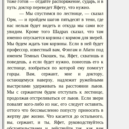
тоже готов — отдайте распоряжение, сударь, и в
путь: доктор переведет Яфету, что нужно.
— Мы спустимся по лестнице, — сказал
Орм, — и пройдем шагов пятьдесят в тени, где
нас нельзя будет видеть и откуда мы сами все
увидим. Кроме того Шадрах сказал, что там
именно опускается корзина с кормом для зверей.
Мы будем ждать там корзины. Если в ней будет
профессор, известный вам, Фэнгам и Абати под
именем Темных Окошек, ты, Яфет, схватишь и
поведешь, а если будет нужно, понесешь его к
лестнице, взобраться по которой ему помогут
горцы. Вам, сержант, мне и доктору,
остающемуся наверху, надлежит ружейными
выстрелами удерживать на расстоянии львов.
Мы с сержантом будем отступать к лестнице,
продолжая отстреливаться от львов. Если звери
повалят кого-либо из нас, его следует оставить,
оттого что бессмысленно попусту приносить в
жертву две жизни. Что касается до остального,
вы, сержант, и ты, Яфет, руководствуйтесь
обстоятельствами и действуйте так, как вам