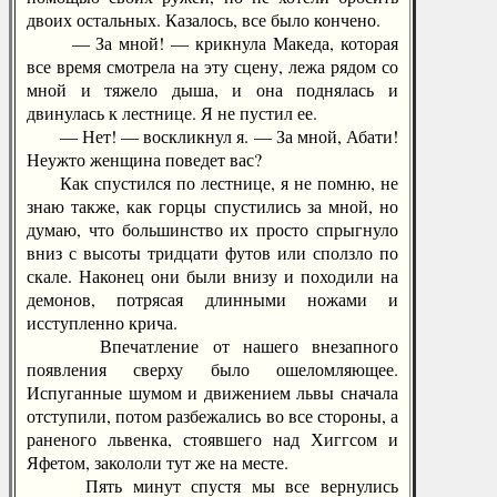
двоих остальных. Казалось, все было кончено.
— За мной! — крикнула Македа, которая
все время смотрела на эту сцену, лежа рядом со
мной и тяжело дыша, и она поднялась и
двинулась к лестнице. Я не пустил ее.
— Нет! — воскликнул я. — За мной, Абати!
Неужто женщина поведет вас?
Как спустился по лестнице, я не помню, не
знаю также, как горцы спустились за мной, но
думаю, что большинство их просто спрыгнуло
вниз с высоты тридцати футов или сползло по
скале. Наконец они были внизу и походили на
демонов, потрясая длинными ножами и
исступленно крича.
Впечатление от нашего внезапного
появления сверху было ошеломляющее.
Испуганные шумом и движением львы сначала
отступили, потом разбежались во все стороны, а
раненого львенка, стоявшего над Хиггсом и
Яфетом, закололи тут же на месте.
Пять минут спустя мы все вернулись