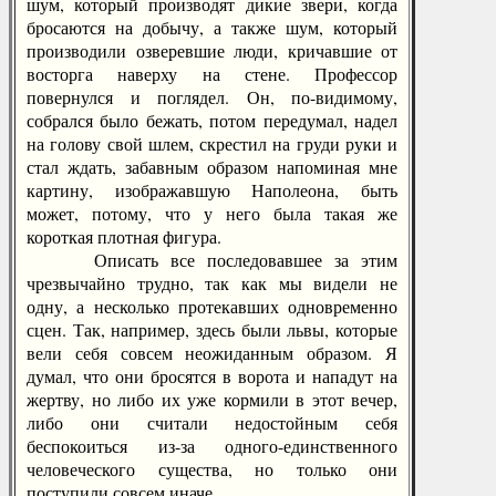
шум, который производят дикие звери, когда
бросаются на добычу, а также шум, который
производили озверевшие люди, кричавшие от
восторга наверху на стене. Профессор
повернулся и поглядел. Он, по-видимому,
собрался было бежать, потом передумал, надел
на голову свой шлем, скрестил на груди руки и
стал ждать, забавным образом напоминая мне
картину, изображавшую Наполеона, быть
может, потому, что у него была такая же
короткая плотная фигура.
Описать все последовавшее за этим
чрезвычайно трудно, так как мы видели не
одну, а несколько протекавших одновременно
сцен. Так, например, здесь были львы, которые
вели себя совсем неожиданным образом. Я
думал, что они бросятся в ворота и нападут на
жертву, но либо их уже кормили в этот вечер,
либо они считали недостойным себя
беспокоиться из-за одного-единственного
человеческого существа, но только они
поступили совсем иначе.