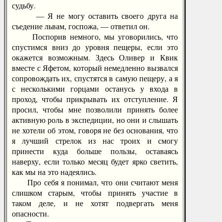
судьбу.
— Я не могу оставить своего друга на
съедение львам, госпожа, — ответил он.
Поспорив немного, мы уговорились, что
спустимся вниз до уровня пещеры, если это
окажется возможным. Здесь Оливер и Квик
вместе с Яфетом, который немедленно вызвался
сопровождать их, спустятся в самую пещеру, а я
с несколькими горцами останусь у входа в
проход, чтобы прикрывать их отступление. Я
просил, чтобы мне позволили принять более
активную роль в экспедиции, но они и слышать
не хотели об этом, говоря не без основания, что
я лучший стрелок из нас троих и смогу
принести куда больше пользы, оставаясь
наверху, если только месяц будет ярко светить,
как мы на это надеялись.
Про себя я понимал, что они считают меня
слишком старым, чтобы принять участие в
таком деле, и не хотят подвергать меня
опасности.