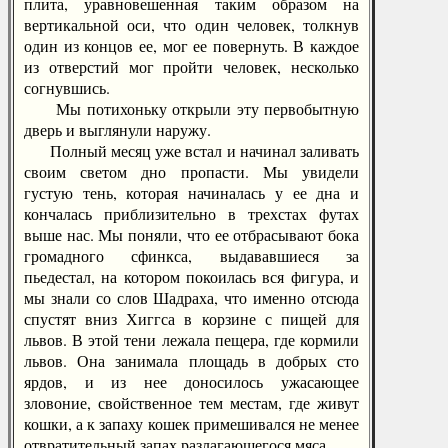
плита, уравновешенная таким образом на
вертикальной оси, что один человек, толкнув
один из концов ее, мог ее повернуть. В каждое
из отверстий мог пройти человек, несколько
согнувшись.
Мы потихоньку открыли эту первобытную
дверь и выглянули наружу.
Полный месяц уже встал и начинал заливать
своим светом дно пропасти. Мы увидели
густую тень, которая начиналась у ее дна и
кончалась приблизительно в трехстах футах
выше нас. Мы поняли, что ее отбрасывают бока
громадного сфинкса, выдававшиеся за
пьедестал, на котором покоилась вся фигура, и
мы знали со слов Шадраха, что именно отсюда
спустят вниз Хиггса в корзине с пищей для
львов. В этой тени лежала пещера, где кормили
львов. Она занимала площадь в добрых сто
ярдов, и из нее доносилось ужасающее
зловоние, свойственное тем местам, где живут
кошки, а к запаху кошек примешивался не менее
отвратительный запах разлагающегося мяса.