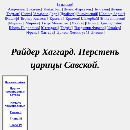
[в начало]
[
Аверченко
] [
Бальзак
] [
Лейла Берг
] [
Буало-Нарсежак
] [
Булгаков
] [
Бунин
]
[
Гофман
] [
Гюго
] [
Альфонс Доде
] [
Драйзер
] [
Знаменский
] [
Леонид Зорин
]
[
Кашиф
] [
Бернар Клавель
] [
Крылов
] [
Крымов
] [
Лакербай
] [
Виль Липатов
]
[
Мериме
] [
Мирнев
] [
Ги де Мопассан
] [
Мюссе
] [
Несин
] [
Эдвард Олби
]
[
Игорь Пидоренко
] [
Стендаль
] [
Тэффи
] [
Владимир Фирсов
] [
Флобер
]
[
Франс
] [
Хаггард
] [
Эрнест Хемингуэй
] [
Энтони
]
Райдер Хаггард. Перстень
царицы Савской.
Начало сайта
Другие
произведения
автора
Начало
произведения
Глава II
Глава III
Глава IV