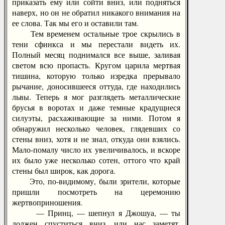
приказать ему или сойти вниз, или подняться
наверх, но он не обратил никакого внимания на
ее слова. Так мы его и оставили там.
Тем временем остальные трое скрылись в
тени сфинкса и мы перестали видеть их.
Полный месяц поднимался все выше, заливая
светом всю пропасть. Кругом царила мертвая
тишина, которую только изредка прерывало
рычание, доносившееся оттуда, где находились
львы. Теперь я мог разглядеть металлические
брусья в воротах и даже темные крадущиеся
силуэты, расхаживающие за ними. Потом я
обнаружил несколько человек, глядевших со
стены вниз, хотя и не знал, откуда они взялись.
Мало-помалу число их увеличивалось, и вскоре
их было уже несколько сотен, оттого что край
стены был широк, как дорога.
Это, по-видимому, были зрители, которые
пришли посмотреть на церемонию
жертвоприношения.
— Принц, — шепнул я Джошуа, — ты
должен спуститься вниз, или нас заметят.