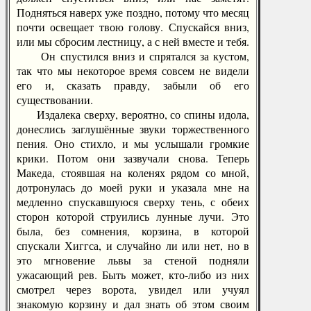
Подняться наверх уже поздно, потому что месяц
почти освещает твою голову. Спускайся вниз,
или мы сбросим лестницу, а с ней вместе и тебя.
Он спустился вниз и спрятался за кустом,
так что мы некоторое время совсем не видели
его и, сказать правду, забыли об его
существовании.
Издалека сверху, вероятно, со спины идола,
донеслись заглушённые звуки торжественного
пения. Оно стихло, и мы услышали громкие
крики. Потом они зазвучали снова. Теперь
Македа, стоявшая на коленях рядом со мной,
дотронулась до моей руки и указала мне на
медленно спускавшуюся сверху тень, с обеих
сторон которой струились лунные лучи. Это
была, без сомнения, корзина, в которой
спускали Хиггса, и случайно ли или нет, но в
это мгновение львы за стеной подняли
ужасающий рев. Быть может, кто-либо из них
смотрел через ворота, увидел или учуял
знакомую корзину и дал знать об этом своим