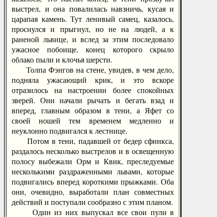
выстрел, и она повалилась навзничь, кусая и
царапая камень. Тут ленивый самец, казалось,
проснулся и прыгнул, но не на людей, а к
раненой львице, и вслед за этим последовало
ужасное побоище, конец которого скрыло
облако пыли и клочья шерсти.
Толпа Фэнгов на стене, увидев, в чем дело,
подняла ужасающий крик, и это вскоре
отразилось на настроении более спокойных
зверей. Они начали рычать и бегать взад и
вперед, главным образом в тени, а Яфет со
своей ношей тем временем медленно и
неуклонно подвигался к лестнице.
Потом в тени, падавшей от бедер сфинкса,
раздалось несколько выстрелов и в освещенную
полосу выбежали Орм и Квик, преследуемые
несколькими раздраженными львами, которые
подвигались вперед короткими прыжками. Оба
они, очевидно, выработали план совместных
действий и поступали сообразно с этим планом.
Один из них выпускал все свои пули в