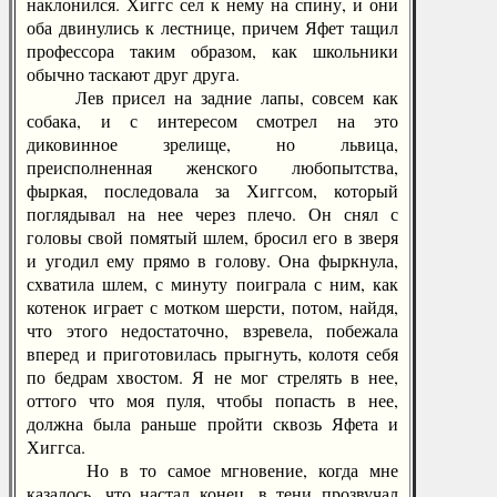
наклонился. Хиггс сел к нему на спину, и они
оба двинулись к лестнице, причем Яфет тащил
профессора таким образом, как школьники
обычно таскают друг друга.
Лев присел на задние лапы, совсем как
собака, и с интересом смотрел на это
диковинное зрелище, но львица,
преисполненная женского любопытства,
фыркая, последовала за Хиггсом, который
поглядывал на нее через плечо. Он снял с
головы свой помятый шлем, бросил его в зверя
и угодил ему прямо в голову. Она фыркнула,
схватила шлем, с минуту поиграла с ним, как
котенок играет с мотком шерсти, потом, найдя,
что этого недостаточно, взревела, побежала
вперед и приготовилась прыгнуть, колотя себя
по бедрам хвостом. Я не мог стрелять в нее,
оттого что моя пуля, чтобы попасть в нее,
должна была раньше пройти сквозь Яфета и
Хиггса.
Но в то самое мгновение, когда мне
казалось, что настал конец, в тени прозвучал