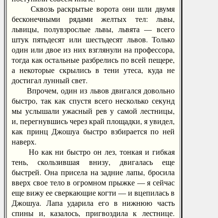
Сквозь раскрытые ворота они шли двумя
бесконечными рядами желтых тел: львы,
львицы, полувзрослые львы, львята — всего
штук пятьдесят или шестьдесят львов. Только
один или двое из них взглянули на профессора,
тогда как остальные разбрелись по всей пещере,
а некоторые скрылись в тени утеса, куда не
достигал лунный свет.
Впрочем, один из львов двигался довольно
быстро, так как спустя всего несколько секунд
мы услышали ужасный рев у самой лестницы,
и, перегнувшись через край площадки, я увидел,
как принц Джошуа быстро взбирается по ней
наверх.
Но как ни быстро он лез, тонкая и гибкая
тень, скользившая внизу, двигалась еще
быстрей. Она присела на задние лапы, бросила
вверх свое тело в огромном прыжке — я сейчас
еще вижу ее сверкающие когти — и вцепилась в
Джошуа. Лапа ударила его в нижнюю часть
спины и, казалось, пригвоздила к лестнице.