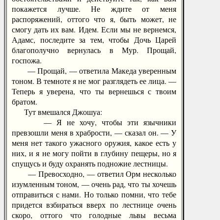
покажется лучше. Не ждите от меня
распоряжений, оттого что я, быть может, не
смогу дать их вам. Идем. Если мы не вернемся,
Адамс, последите за тем, чтобы Дочь Царей
благополучно вернулась в Мур. Прощай,
госпожа.
— Прощай, — ответила Македа уверенным
тоном. В темноте я не мог разглядеть ее лица. —
Теперь я уверена, что ты вернешься с твоим
братом.
Тут вмешался Джошуа:
— Я не хочу, чтобы эти язычники
превзошли меня в храбрости, — сказал он. — У
меня нет такого ужасного оружия, какое есть у
них, и я не могу пойти в глубину пещеры, но я
спущусь и буду охранять подножие лестницы.
— Превосходно, — ответил Орм несколько
изумленным тоном, — очень рад, что ты хочешь
отправиться с нами. Но только помни, что тебе
придется взбираться вверх по лестнице очень
скоро, оттого что голодные львы весьма