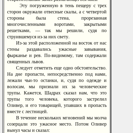
Эту погруженную в тень пещеру с трех
сторон окружали отвесные скалы, а с четвертой
стороны была стена, прорезанная
многочисленными воротами, закрытыми
решетками, — так мы решили, судя по
струившемуся из-за них свету.
Из-за этой расположенной на восток от нас
стены раздавались ужасные завывания,
фырканье и рев. По-видимому, там содержали
священных львов.
Следует отметить еще одно обстоятельство.
На дне пропасти, непосредственно под нами,
лежали чьи-то останки, и, судя по одежде и
волосам, мы признали их за человеческие
трупы. Кажется, Шадрах сказал нам, что это
трупы того человека, которого застрелил
Оливер, и его товарищей, упавших в пропасть
вместе с лестницей.
В течение нескольких мгновений мы молча
созерцали это ужасное место. Потом Оливер
вынул часы и сказал: