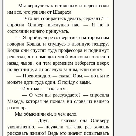
Мы вернулись к остальным и пересказали
им все, что узнали от Шадраха.
— Что вы собираетесь делать, сержант? —
спросил Оливер, выслушав нас. — Я не в
состоянии ничего придумать.
— Я пройду через отверстие, о котором нам
говорил Кошка, и спущусь в львиную пещеру.
Когда они спустят туда профессора и поднимут
решетки, я с помощью моей винтовки оттесню
назад львов, он тем временем взберется вверх
по лестнице, а я последую за ним, если смогу.
— Превосходно, — сказал Орм, — но вы не
можете идти туда один. Я пойду с вами.
— И я тоже, — сказал я.
— О чем вы рассуждаете? — спросила
Македа, которая не поняла ни слова из нашего
разговора.
Мы объяснили ей, в чем дело.
— Друг, — сказала она Оливеру
укоризненно, — неужели ты еще раз хочешь
рисковать жизню? Ведь это значит испытывать