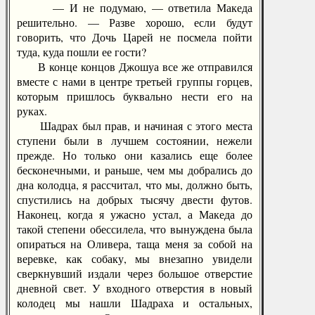
— И не подумаю, — ответила Македа
решительно. — Разве хорошо, если будут
говорить, что Дочь Царей не посмела пойти
туда, куда пошли ее гости?
В конце концов Джошуа все же отправился
вместе с нами в центре третьей группы горцев,
которым пришлось буквально нести его на
руках.
Шадрах был прав, и начиная с этого места
ступени были в лучшем состоянии, нежели
прежде. Но только они казались еще более
бесконечными, и раньше, чем мы добрались до
дна колодца, я рассчитал, что мы, должно быть,
спустились на добрых тысячу двести футов.
Наконец, когда я ужасно устал, а Македа до
такой степени обессилела, что вынуждена была
опираться на Оливера, таща меня за собой на
веревке, как собаку, мы внезапно увидели
сверкнувший издали через большое отверстие
дневной свет. У входного отверстия в новый
колодец мы нашли Шадраха и остальных,