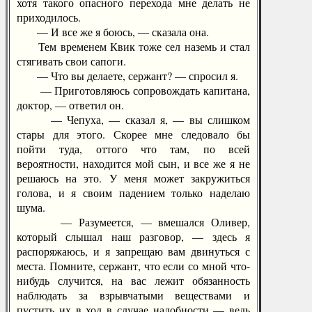
хотя такого опасного перехода мне делать не
приходилось.
— И все же я боюсь, — сказала она.
Тем временем Квик тоже сел наземь и стал
стягивать свои сапоги.
— Что вы делаете, сержант? — спросил я.
— Приготовляюсь сопровождать капитана,
доктор, — ответил он.
— Чепуха, — сказал я, — вы слишком
стары для этого. Скорее мне следовало бы
пойти туда, оттого что там, по всей
вероятности, находится мой сын, и все же я не
решаюсь на это. У меня может закружиться
голова, и я своим падением только наделаю
шума.
— Разумеется, — вмешался Оливер,
который слышал наш разговор, — здесь я
распоряжаюсь, и я запрещаю вам двинуться с
места. Помните, сержант, что если со мной что-
нибудь случится, на вас лежит обязанность
наблюдать за взрывчатыми веществами и
пустить их в ход в случае надобности — ведь