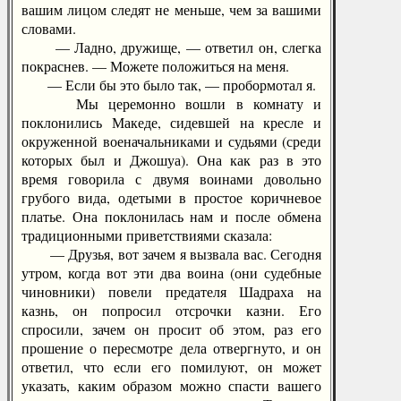
вашим лицом следят не меньше, чем за вашими
словами.
— Ладно, дружище, — ответил он, слегка
покраснев. — Можете положиться на меня.
— Если бы это было так, — пробормотал я.
Мы церемонно вошли в комнату и
поклонились Македе, сидевшей на кресле и
окруженной военачальниками и судьями (среди
которых был и Джошуа). Она как раз в это
время говорила с двумя воинами довольно
грубого вида, одетыми в простое коричневое
платье. Она поклонилась нам и после обмена
традиционными приветствиями сказала:
— Друзья, вот зачем я вызвала вас. Сегодня
утром, когда вот эти два воина (они судебные
чиновники) повели предателя Шадраха на
казнь, он попросил отсрочки казни. Его
спросили, зачем он просит об этом, раз его
прошение о пересмотре дела отвергнуто, и он
ответил, что если его помилуют, он может
указать, каким образом можно спасти вашего