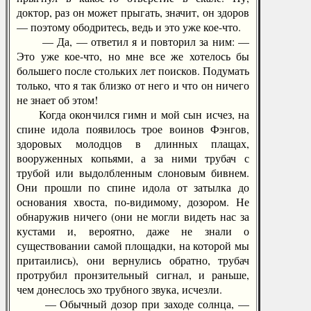
доктор, раз он может прыгать, значит, он здоров
— поэтому ободритесь, ведь и это уже кое-что.
— Да, — ответил я и повторил за ним: —
Это уже кое-что, но мне все же хотелось бы
большего после стольких лет поисков. Подумать
только, что я так близко от него и что он ничего
не знает об этом!
Когда окончился гимн и мой сын исчез, на
спине идола появилось трое воинов Фэнгов,
здоровых молодцов в длинных плащах,
вооруженных копьями, а за ними трубач с
трубой или выдолбленным слоновым бивнем.
Они прошли по спине идола от затылка до
основания хвоста, по-видимому, дозором. Не
обнаружив ничего (они не могли видеть нас за
кустами и, вероятно, даже не знали о
существовании самой площадки, на которой мы
притаились), они вернулись обратно, трубач
протрубил пронзительный сигнал, и раньше,
чем донеслось эхо трубного звука, исчезли.
— Обычный дозор при заходе солнца, —