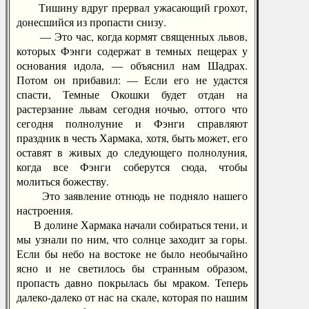
Тишину вдруг прервал ужасающий грохот,
донесшийся из пропасти снизу.
— Это час, когда кормят священных львов,
которых Фэнги содержат в темных пещерах у
основания идола, — объяснил нам Шадрах.
Потом он прибавил: — Если его не удастся
спасти, Темные Окошки будет отдан на
растерзание львам сегодня ночью, оттого что
сегодня полнолуние и Фэнги справляют
праздник в честь Хармака, хотя, быть может, его
оставят в живых до следующего полнолуния,
когда все Фэнги соберутся сюда, чтобы
молиться божеству.
Это заявление отнюдь не подняло нашего
настроения.
В долине Хармака начали собираться тени, и
мы узнали по ним, что солнце заходит за горы.
Если бы небо на востоке не было необычайно
ясно и не светилось бы странным образом,
пропасть давно покрылась бы мраком. Теперь
далеко-далеко от нас на скале, которая по нашим