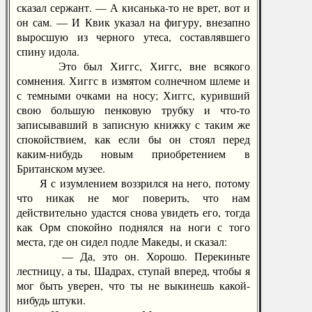
сказал сержант. — А кисанька-то не врет, вот и
он сам. — И Квик указал на фигуру, внезапно
выросшую из черного утеса, составлявшего
спину идола.
Это был Хиггс, Хиггс, вне всякого
сомнения. Хиггс в измятом солнечном шлеме и
с темными очками на носу; Хиггс, куривший
свою большую пенковую трубку и что-то
записывавший в записную книжку с таким же
спокойствием, как если бы он стоял перед
каким-нибудь новым приобретением в
Британском музее.
Я с изумлением воззрился на него, потому
что никак не мог поверить, что нам
действительно удастся снова увидеть его, тогда
как Орм спокойно поднялся на ноги с того
места, где он сидел подле Македы, и сказал:
— Да, это он. Хорошо. Перекиньте
лестницу, а ты, Шадрах, ступай вперед, чтобы я
мог быть уверен, что ты не выкинешь какой-
нибудь штуки.