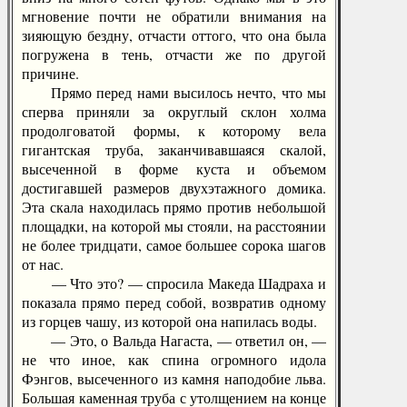
мгновение почти не обратили внимания на
зияющую бездну, отчасти оттого, что она была
погружена в тень, отчасти же по другой
причине.
Прямо перед нами высилось нечто, что мы
сперва приняли за округлый склон холма
продолговатой формы, к которому вела
гигантская труба, заканчивавшаяся скалой,
высеченной в форме куста и объемом
достигавшей размеров двухэтажного домика.
Эта скала находилась прямо против небольшой
площадки, на которой мы стояли, на расстоянии
не более тридцати, самое большее сорока шагов
от нас.
— Что это? — спросила Македа Шадраха и
показала прямо перед собой, возвратив одному
из горцев чашу, из которой она напилась воды.
— Это, о Вальда Нагаста, — ответил он, —
не что иное, как спина огромного идола
Фэнгов, высеченного из камня наподобие льва.
Большая каменная труба с утолщением на конце