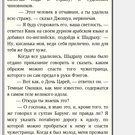
чиновников.
— Этот человек в отчаянии, а ты удалила
всю стражу, — сказал Джошуа, нервничая.
— Я буду сторожить его, ваша светлость, —
ответил Квик на своем дурном арабском языке и
добавил по-английски, подойдя к Шадраху: —
Ну, кисанька моя, веди себя прилично, или для
тебя же будет хуже.
Когда все удалились, Шадраху снова было
отдано приказание говорить и сказать, каким
образом можно спасти того чужестранца,
которого он сам предал в руки Фэнгов.
— Вот как, о Дочь Царей, — ответил он. —
Темные Окошки, как мне известно, содержатся
в самом теле великого идола.
— Откуда ты знаешь это?
— О госпожа, я знаю это, и, кроме того, то
же говорил и султан Барунг, не правда ли? Я
могу указать потайную дорогу к идолу, по
которой можно пробраться к нему и спасти
чужестранца. Когда я был молод, меня прозвали