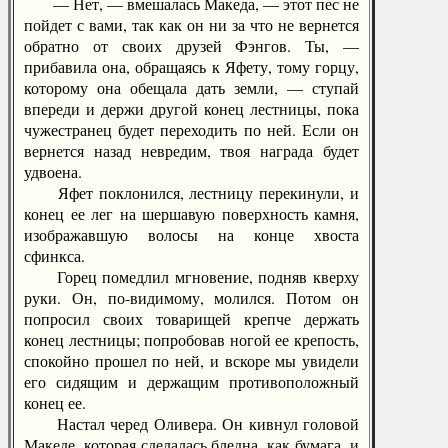
— Нет, — вмешалась Македа, — этот пес не
пойдет с вами, так как он ни за что не вернется
обратно от своих друзей Фэнгов. Ты, —
прибавила она, обращаясь к Яфету, тому горцу,
которому она обещала дать земли, — ступай
впереди и держи другой конец лестницы, пока
чужестранец будет переходить по ней. Если он
вернется назад невредим, твоя награда будет
удвоена.
Яфет поклонился, лестницу перекинули, и
конец ее лег на шершавую поверхность камня,
изображавшую волосы на конце хвоста
сфинкса.
Горец помедлил мгновение, подняв кверху
руки. Он, по-видимому, молился. Потом он
попросил своих товарищей крепче держать
конец лестницы; попробовав ногой ее крепость,
спокойно прошел по ней, и вскоре мы увидели
его сидящим и держащим противоположный
конец ее.
Настал черед Оливера. Он кивнул головой
Македе, которая сделалась бледна, как бумага, и