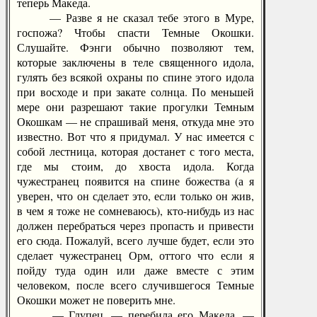
теперь Македа.
— Разве я не сказал тебе этого в Муре,
госпожа? Чтобы спасти Темные Окошки.
Слушайте. Фэнги обычно позволяют тем,
которые заключены в теле священного идола,
гулять без всякой охраны по спине этого идола
при восходе и при закате солнца. По меньшей
мере они разрешают такие прогулки Темным
Окошкам — не спрашивай меня, откуда мне это
известно. Вот что я придумал. У нас имеется с
собой лестница, которая достанет с того места,
где мы стоим, до хвоста идола. Когда
чужестранец появится на спине божества (а я
уверен, что он сделает это, если только он жив,
в чем я тоже не сомневаюсь), кто-нибудь из нас
должен перебраться через пропасть и привести
его сюда. Пожалуй, всего лучше будет, если это
сделает чужестранец Орм, оттого что если я
пойду туда один или даже вместе с этим
человеком, после всего случившегося Темные
Окошки может не поверить мне.
— Глупец, — перебила его Македа, —