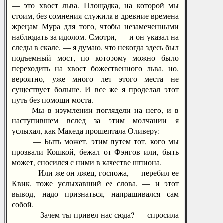
— это хвост льва. Площадка, на которой мы
стоим, без сомнения служила в древние времена
жрецам Мура для того, чтобы незамеченными
наблюдать за идолом. Смотри, — и он указал на
следы в скале, — я думаю, что некогда здесь был
подъемный мост, по которому можно было
переходить на хвост божественного льва, но,
вероятно, уже много лет этого места не
существует больше. И все же я проделал этот
путь без помощи моста.
Мы в изумлении поглядели на него, и в
наступившем вслед за этим молчании я
услыхал, как Македа прошептала Оливеру:
— Быть может, этим путем тот, кого мы
прозвали Кошкой, бежал от Фэнгов или, быть
может, сносился с ними в качестве шпиона.
— Или же он лжец, госпожа, — перебил ее
Квик, тоже услыхавший ее слова, — и этот
вывод, надо признаться, напрашивался сам
собой.
— Зачем ты привел нас сюда? — спросила