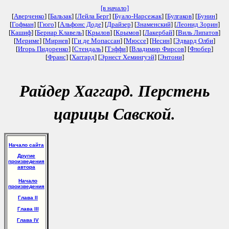
[в начало]
[
Аверченко
] [
Бальзак
] [
Лейла Берг
] [
Буало-Нарсежак
] [
Булгаков
] [
Бунин
]
[
Гофман
] [
Гюго
] [
Альфонс Доде
] [
Драйзер
] [
Знаменский
] [
Леонид Зорин
]
[
Кашиф
] [
Бернар Клавель
] [
Крылов
] [
Крымов
] [
Лакербай
] [
Виль Липатов
]
[
Мериме
] [
Мирнев
] [
Ги де Мопассан
] [
Мюссе
] [
Несин
] [
Эдвард Олби
]
[
Игорь Пидоренко
] [
Стендаль
] [
Тэффи
] [
Владимир Фирсов
] [
Флобер
]
[
Франс
] [
Хаггард
] [
Эрнест Хемингуэй
] [
Энтони
]
Райдер Хаггард. Перстень
царицы Савской.
Начало сайта
Другие
произведения
автора
Начало
произведения
Глава II
Глава III
Глава IV