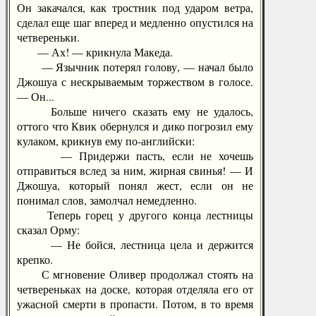
Он закачался, как тростник под ударом ветра,
сделал еще шаг вперед и медленно опустился на
четвереньки.
— Ах! — крикнула Македа.
— Язычник потерял голову, — начал было
Джошуа с нескрываемым торжеством в голосе.
— Он...
Больше ничего сказать ему не удалось,
оттого что Квик обернулся и дико погрозил ему
кулаком, крикнув ему по-английски:
— Придержи пасть, если не хочешь
отправиться вслед за ним, жирная свинья! — И
Джошуа, который понял жест, если он не
понимал слов, замолчал немедленно.
Теперь горец у другого конца лестницы
сказал Орму:
— Не бойся, лестница цела и держится
крепко.
С мгновение Оливер продолжал стоять на
четвереньках на доске, которая отделяла его от
ужасной смерти в пропасти. Потом, в то время