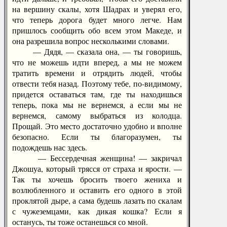
на вершину скалы, хотя Шадрах и уверял его,
что теперь дорога будет много легче. Нам
пришлось сообщить обо всем этом Македе, и
она разрешила вопрос несколькими словами.
— Дядя, — сказала она, — ты говоришь,
что не можешь идти вперед, а мы не можем
тратить времени и отрядить людей, чтобы
отвести тебя назад. Поэтому тебе, по-видимому,
придется оставаться там, где ты находишься
теперь, пока мы не вернемся, а если мы не
вернемся, самому выбраться из колодца.
Прощай. Это место достаточно удобно и вполне
безопасно. Если ты благоразумен, ты
подождешь нас здесь.
— Бессердечная женщина! — закричал
Джошуа, который трясся от страха и ярости. —
Так ты хочешь бросить твоего жениха и
возлюбленного и оставить его одного в этой
проклятой дыре, а сама будешь лазать по скалам
с чужеземцами, как дикая кошка? Если я
останусь, ты тоже останешься со мной.