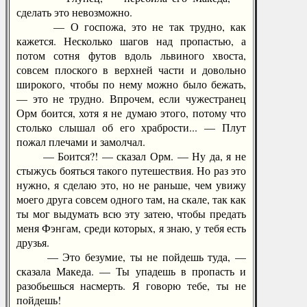
сделать это невозможно.
— О госпожа, это не так трудно, как
кажется. Несколько шагов над пропастью, а
потом сотня футов вдоль львиного хвоста,
совсем плоского в верхней части и довольно
широкого, чтобы по нему можно было бежать,
— это не трудно. Впрочем, если чужестранец
Орм боится, хотя я не думаю этого, потому что
столько слышал об его храбрости... — Плут
пожал плечами и замолчал.
— Боится?! — сказал Орм. — Ну да, я не
стыжусь бояться такого путешествия. Но раз это
нужно, я сделаю это, но не раньше, чем увижу
моего друга совсем одного там, на скале, так как
ты мог выдумать всю эту затею, чтобы предать
меня Фэнгам, среди которых, я знаю, у тебя есть
друзья.
— Это безумие, ты не пойдешь туда, —
сказала Македа. — Ты упадешь в пропасть и
разобьешься насмерть. Я говорю тебе, ты не
пойдешь!