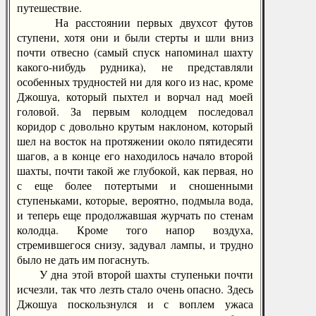
путешествие.
На расстоянии первых двухсот футов
ступени, хотя они и были стерты и шли вниз
почти отвесно (самый спуск напоминал шахту
какого-нибудь рудника), не представляли
особенных трудностей ни для кого из нас, кроме
Джошуа, который пыхтел и ворчал над моей
головой. За первым колодцем последовал
коридор с довольно крутым наклоном, который
шел на восток на протяжении около пятидесяти
шагов, а в конце его находилось начало второй
шахты, почти такой же глубокой, как первая, но
с еще более потертыми и сношенными
ступеньками, которые, вероятно, подмыла вода,
и теперь еще продолжавшая журчать по стенам
колодца. Кроме того напор воздуха,
стремившегося снизу, задувал лампы, и трудно
было не дать им погаснуть.
У дна этой второй шахты ступеньки почти
исчезли, так что лезть стало очень опасно. Здесь
Джошуа поскользнулся и с воплем ужаса