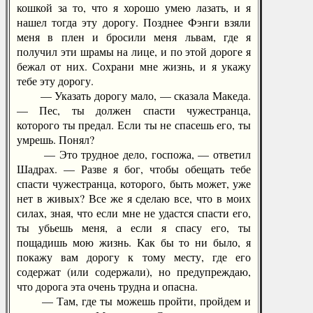
кошкой за то, что я хорошо умею лазать, и я
нашел тогда эту дорогу. Позднее Фэнги взяли
меня в плен и бросили меня львам, где я
получил эти шрамы на лице, и по этой дороге я
бежал от них. Сохрани мне жизнь, и я укажу
тебе эту дорогу.
— Указать дорогу мало, — сказала Македа.
— Пес, ты должен спасти чужестранца,
которого ты предал. Если ты не спасешь его, ты
умрешь. Понял?
— Это трудное дело, госпожа, — ответил
Шадрах. — Разве я бог, чтобы обещать тебе
спасти чужестранца, которого, быть может, уже
нет в живых? Все же я сделаю все, что в моих
силах, зная, что если мне не удастся спасти его,
ты убьешь меня, а если я спасу его, ты
пощадишь мою жизнь. Как бы то ни было, я
покажу вам дорогу к тому месту, где его
содержат (или содержали), но предупреждаю,
что дорога эта очень трудна и опасна.
— Там, где ты можешь пройти, пройдем и