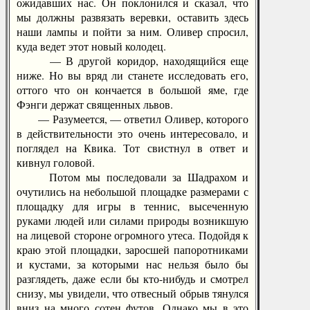
ожидавших нас. Он поклонился и сказал, что
мы должны развязать веревки, оставить здесь
наши лампы и пойти за ним. Оливер спросил,
куда ведет этот новый колодец.
— В другой коридор, находящийся еще
ниже. Но вы вряд ли станете исследовать его,
оттого что он кончается в большой яме, где
Фэнги держат священных львов.
— Разумеется, — ответил Оливер, которого
в действительности это очень интересовало, и
поглядел на Квика. Тот свистнул в ответ и
кивнул головой.
Потом мы последовали за Шадрахом и
очутились на небольшой площадке размерами с
площадку для игры в теннис, высеченную
руками людей или силами природы возникшую
на лицевой стороне огромного утеса. Подойдя к
краю этой площадки, заросшей папоротниками
и кустами, за которыми нас нельзя было бы
разглядеть, даже если бы кто-нибудь и смотрел
снизу, мы увидели, что отвесный обрыв тянулся
вниз на много сотен футов. Однако мы в это