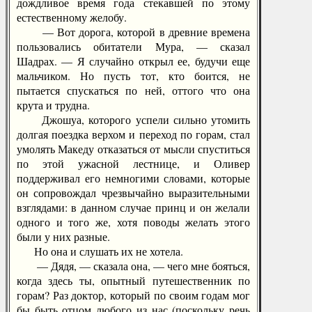
дождливое время года стекавшей по этому
естественному желобу.
— Вот дорога, которой в древние времена
пользовались обитатели Мура, — сказал
Шадрах. — Я случайно открыл ее, будучи еще
мальчиком. Но пусть тот, кто боится, не
пытается спускаться по ней, оттого что она
крута и трудна.
Джошуа, которого успели сильно утомить
долгая поездка верхом и переход по горам, стал
умолять Македу отказаться от мысли спуститься
по этой ужасной лестнице, и Оливер
поддерживал его немногими словами, которые
он сопровождал чрезвычайно выразительными
взглядами: в данном случае принц и он желали
одного и того же, хотя поводы желать этого
были у них разные.
Но она и слушать их не хотела.
— Дядя, — сказала она, — чего мне бояться,
когда здесь ты, опытный путешественник по
горам? Раз доктор, который по своим годам мог
бы быть отцом любого из нас (поскольку речь