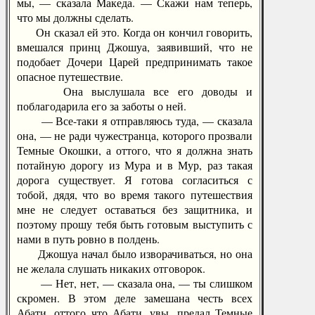
мы, — сказала Македа. — Скажи нам теперь,
что мы должны сделать.
Он сказал ей это. Когда он кончил говорить,
вмешался принц Джошуа, заявивший, что не
подобает Дочери Царей предпринимать такое
опасное путешествие.
Она выслушала все его доводы и
поблагодарила его за заботы о ней.
— Все-таки я отправляюсь туда, — сказала
она, — не ради чужестранца, которого прозвали
Темные Окошки, а оттого, что я должна знать
потайную дорогу из Мура и в Мур, раз такая
дорога существует. Я готова согласиться с
тобой, дядя, что во время такого путешествия
мне не следует оставаться без защитника, и
поэтому прошу тебя быть готовым выступить с
нами в путь ровно в полдень.
Джошуа начал было изворачиваться, но она
не желала слушать никаких отговорок.
— Нет, нет, — сказала она, — ты слишком
скромен. В этом деле замешана честь всех
Абати, оттого что Абати, увы, предал Темные