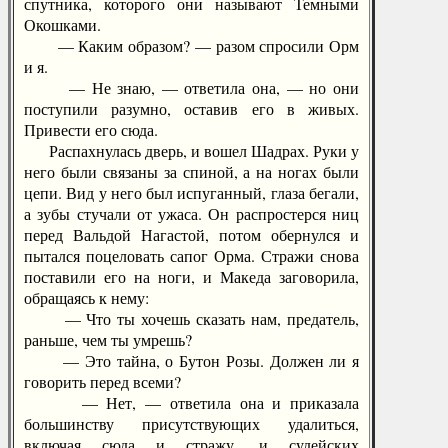
спутника, которого они называют Темными
Окошками.
— Каким образом? — разом спросили Орм
и я.
— Не знаю, — ответила она, — но они
поступили разумно, оставив его в живых.
Привести его сюда.
Распахнулась дверь, и вошел Шадрах. Руки у
него были связаны за спиной, а на ногах были
цепи. Вид у него был испуганный, глаза бегали,
а зубы стучали от ужаса. Он распростерся ниц
перед Вальдой Нагастой, потом обернулся и
пытался поцеловать сапог Орма. Стражи снова
поставили его на ноги, и Македа заговорила,
обращаясь к нему:
— Что ты хочешь сказать нам, предатель,
раньше, чем ты умрешь?
— Это тайна, о Бутон Розы. Должен ли я
говорить перед всеми?
— Нет, — ответила она и приказала
большинству присутствующих удалиться,
включая сюда и стражу, и судейских