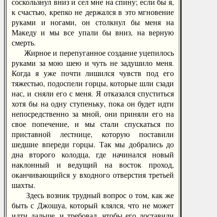
соскользнул вниз и сел мне на спину; если бы я,
к счастью, крепко не держался в это мгновение
руками и ногами, он столкнул бы меня на
Македу и мы все упали бы вниз, на верную
смерть.
Жирное и перепуганное создание уцепилось
руками за мою шею и чуть не задушило меня.
Когда я уже почти лишился чувств под его
тяжестью, подоспели горцы, которые шли сзади
нас, и сняли его с меня. Я отказался спуститься
хотя бы на одну ступеньку, пока он будет идти
непосредственно за мной, они приняли его на
свое попечение, и мы стали спускаться по
приставной лестнице, которую поставили
шедшие впереди горцы. Так мы добрались до
дна второго колодца, где начинался новый
наклонный и ведущий на восток проход,
оканчивающийся у входного отверстия третьей
шахты.
Здесь возник трудный вопрос о том, как же
быть с Джошуа, который клялся, что не может
идти дальше, и требовал, чтобы его доставили