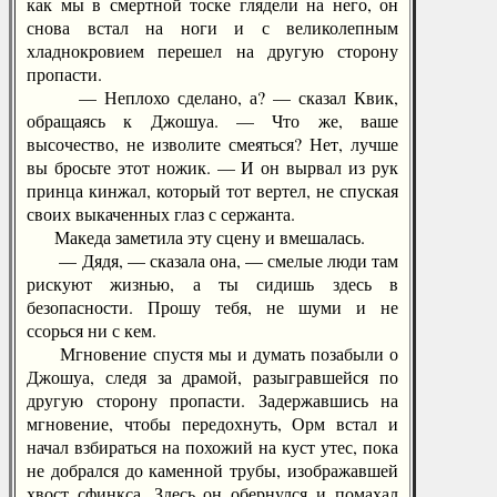
как мы в смертной тоске глядели на него, он
снова встал на ноги и с великолепным
хладнокровием перешел на другую сторону
пропасти.
— Неплохо сделано, а? — сказал Квик,
обращаясь к Джошуа. — Что же, ваше
высочество, не изволите смеяться? Нет, лучше
вы бросьте этот ножик. — И он вырвал из рук
принца кинжал, который тот вертел, не спуская
своих выкаченных глаз с сержанта.
Македа заметила эту сцену и вмешалась.
— Дядя, — сказала она, — смелые люди там
рискуют жизнью, а ты сидишь здесь в
безопасности. Прошу тебя, не шуми и не
ссорься ни с кем.
Мгновение спустя мы и думать позабыли о
Джошуа, следя за драмой, разыгравшейся по
другую сторону пропасти. Задержавшись на
мгновение, чтобы передохнуть, Орм встал и
начал взбираться на похожий на куст утес, пока
не добрался до каменной трубы, изображавшей
хвост сфинкса. Здесь он обернулся и помахал