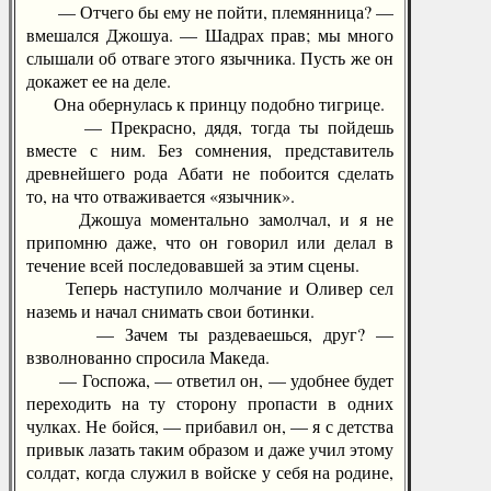
— Отчего бы ему не пойти, племянница? —
вмешался Джошуа. — Шадрах прав; мы много
слышали об отваге этого язычника. Пусть же он
докажет ее на деле.
Она обернулась к принцу подобно тигрице.
— Прекрасно, дядя, тогда ты пойдешь
вместе с ним. Без сомнения, представитель
древнейшего рода Абати не побоится сделать
то, на что отваживается «язычник».
Джошуа моментально замолчал, и я не
припомню даже, что он говорил или делал в
течение всей последовавшей за этим сцены.
Теперь наступило молчание и Оливер сел
наземь и начал снимать свои ботинки.
— Зачем ты раздеваешься, друг? —
взволнованно спросила Македа.
— Госпожа, — ответил он, — удобнее будет
переходить на ту сторону пропасти в одних
чулках. Не бойся, — прибавил он, — я с детства
привык лазать таким образом и даже учил этому
солдат, когда служил в войске у себя на родине,