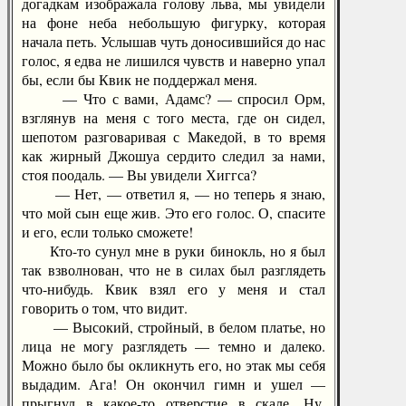
догадкам изображала голову льва, мы увидели
на фоне неба небольшую фигурку, которая
начала петь. Услышав чуть доносившийся до нас
голос, я едва не лишился чувств и наверно упал
бы, если бы Квик не поддержал меня.
— Что с вами, Адамс? — спросил Орм,
взглянув на меня с того места, где он сидел,
шепотом разговаривая с Македой, в то время
как жирный Джошуа сердито следил за нами,
стоя поодаль. — Вы увидели Хиггса?
— Нет, — ответил я, — но теперь я знаю,
что мой сын еще жив. Это его голос. О, спасите
и его, если только сможете!
Кто-то сунул мне в руки бинокль, но я был
так взволнован, что не в силах был разглядеть
что-нибудь. Квик взял его у меня и стал
говорить о том, что видит.
— Высокий, стройный, в белом платье, но
лица не могу разглядеть — темно и далеко.
Можно было бы окликнуть его, но этак мы себя
выдадим. Ага! Он окончил гимн и ушел —
прыгнул в какое-то отверстие в скале. Ну,