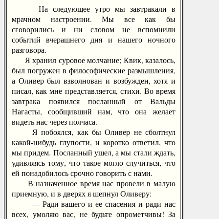
На следующее утро мы завтракали в
мрачном настроении. Мы все как бы
сговорились и ни словом не вспомнили
событий вчерашнего дня и нашего ночного
разговора.
Я хранил суровое молчание; Квик, казалось,
был погружен в философические размышления,
а Оливер был взволнован и возбужден, хотя и
писал, как мне представляется, стихи. Во время
завтрака появился посланный от Вальды
Нагасты, сообщивший нам, что она желает
видеть нас через полчаса.
Я побоялся, как бы Оливер не сболтнул
какой-нибудь глупости, и коротко ответил, что
мы придем. Посланный ушел, а мы стали ждать,
удивляясь тому, что такое могло случиться, что
ей понадобилось срочно говорить с нами.
В назначенное время нас провели в малую
приемную, и в дверях я шепнул Оливеру:
— Ради вашего и ее спасения и ради нас
всех, умоляю вас, не будьте опрометчивы! За