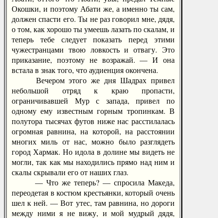
Окошки, и поэтому Абати же, а именно ты сам,
должен спасти его. Ты не раз говорил мне, дядя,
о том, как хорошо ты умеешь лазать по скалам, и
теперь тебе следует показать перед этими
чужестранцами твою ловкость и отвагу. Это
приказание, поэтому не возражай. — И она
встала в знак того, что аудиенция окончена.
Вечером этого же дня Шадрах привел
небольшой отряд к краю пропасти,
ограничивавшей Мур с запада, привел по
одному ему известным горным тропинкам. В
полутора тысячах футов ниже нас расстилалась
огромная равнина, на которой, на расстоянии
многих миль от нас, можно было разглядеть
город Хармак. Но идола в долине мы видеть не
могли, так как мы находились прямо над ним и
скалы скрывали его от наших глаз.
— Что же теперь? — спросила Македа,
переодетая в костюм крестьянки, который очень
шел к ней. — Вот утес, там равнина, но дороги
между ними я не вижу, и мой мудрый дядя,