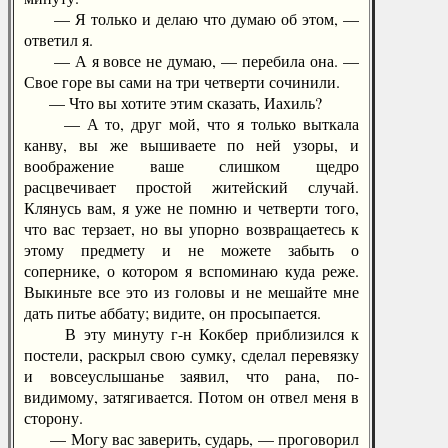
— Я только и делаю что думаю об этом, —
ответил я.
— А я вовсе не думаю, — перебила она. —
Свое горе вы сами на три четверти сочинили.
— Что вы хотите этим сказать, Иахиль?
— А то, друг мой, что я только выткала
канву, вы же вышиваете по ней узоры, и
воображение ваше слишком щедро
расцвечивает простой житейский случай.
Клянусь вам, я уже не помню и четверти того,
что вас терзает, но вы упорно возвращаетесь к
этому предмету и не можете забыть о
сопернике, о котором я вспоминаю куда реже.
Выкиньте все это из головы и не мешайте мне
дать питье аббату; видите, он просыпается.
В эту минуту г-н Кокбер приблизился к
постели, раскрыл свою сумку, сделал перевязку
и вовсеуслышанье заявил, что рана, по-
видимому, затягивается. Потом он отвел меня в
сторону.
— Могу вас заверить, сударь, — проговорил