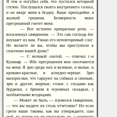
Я тем и погубил себя, что пустился неторной
стезею. Послушался своего внутреннего голоса,
и он вверг меня в бездну. Ваше преподобие, я
жалкий грешник. Безмерность моих
прегрешений гнетет меня.
— Вот истинно прекрасные речи, —
воскликнул священник. — Это сам господь бог
внушает их вам. Узнаю его неповторимый слог.
Не желаете ли вы, чтобы мы приступили к
спасению вашей души?
— С великой охотой, — отвечал г-н
Куаньяр. — Ибо прегрешения мои ополчаются
на меня. Я зрю среди них и великие, и малые, и
кроваво-красные, и аспидно-черные. Зрю
малорослые, что гарцуют на собаках и свиньях,
зрю и другие, жирные, голые, с сосцами как
бурдюки, с брюхом в огромных складках, с
необъятными ягодицами.
— Может ли быть, — изумился священник,
— что вы видите их столь отчетливо? Но если
грехи ваши таковы, как вы утверждаете, сын
мой, то лучше уж не описывать их, а попросту