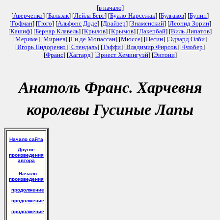
[в начало]
[
Аверченко
] [
Бальзак
] [
Лейла Берг
] [
Буало-Нарсежак
] [
Булгаков
] [
Бунин
]
[
Гофман
] [
Гюго
] [
Альфонс Доде
] [
Драйзер
] [
Знаменский
] [
Леонид Зорин
]
[
Кашиф
] [
Бернар Клавель
] [
Крылов
] [
Крымов
] [
Лакербай
] [
Виль Липатов
]
[
Мериме
] [
Мирнев
] [
Ги де Мопассан
] [
Мюссе
] [
Несин
] [
Эдвард Олби
]
[
Игорь Пидоренко
] [
Стендаль
] [
Тэффи
] [
Владимир Фирсов
] [
Флобер
]
[
Франс
] [
Хаггард
] [
Эрнест Хемингуэй
] [
Энтони
]
Анатоль Франс. Харчевня
королевы Гусиные Лапы
Начало сайта
Другие
произведения
автора
Начало
произведения
продолжение
продолжение
продолжение