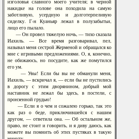
изголовья славного моего учителя; в черной
накидке на голове она походила на самую
заботливую, усердную и долготерпеливую
сиделку. Г-н Куаньяр лежал в полузабытьи,
лицо его пылало.
— Он провел тяжелую ночь, — тихо сказала
Иахиль. — Все время разговаривал, пел,
называл меня сестрой Жерменой и обращался ко
мне с игривыми предложениями. О, я, конечно,
не обижаюсь, но посудите, как же помутился
его ум.
— Увы! Если бы вы не обманули меня,
Иахиль, — вскричал я, — если бы не пустились
в дорогу с этим дворянином, добрый мой
наставник не лежал бы здесь, в постели, с
пронзенной грудью!
— Если я о чем и сожалею горько, так это
как раз о беде, приключившейся с нашим
другом, — ответила она. — Об остальном же,
право, не стоит и говорить, и я диву даюсь, как
можете вы помнить об этих пустяках в такую
минуту.