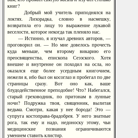
книг?
Добрый мой учитель приподнялся на
локтях. Лихорадка, словно в насмешку,
возвратила его лицу то выражение лукавой
веселости, которое некогда так пленяло нас.
— Истинно, я изучал древних авторов, —
проговорил он. — Но мне довелось прочесть
куда меньше, чем второму викарию его
преосвященства, епископа Сеэзского. Хотя
внешне и внутренне он походил на осла, но
оказался еще более усердным книгочием,
нежели я, ибо был он косоглаз и пробегал по две
страницы сразу. Вот оно как, ваше
блудодейственное преподобие! Что? Набегался,
старый греховодник, по притонам в лунные
ночи? Подружка твоя, священник, вылитая
ведьма. Смотри, какая у нее борода! Это —
супруга костоправа-брадобрея. У него знатные
рога, так ему и надо, недоноску этому, чьи
медицинские познания ограничиваются
умением ставить клистир.