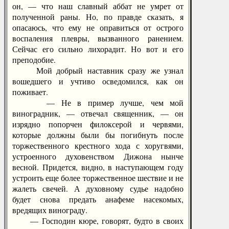
он, — что наш славный аббат не умрет от
полученной раны. Но, по правде сказать, я
опасаюсь, что ему не оправиться от острого
воспаления плевры, вызванного ранением.
Сейчас его сильно лихорадит. Но вот и его
преподобие.
Мой добрый наставник сразу же узнал
вошедшего и учтиво осведомился, как он
поживает.
— Не в пример лучше, чем мой
виноградник, — отвечал священник, — он
изрядно попорчен филоксерой и червями,
которые должны были бы погибнуть после
торжественного крестного хода с хоругвями,
устроенного духовенством Дижона нынче
весной. Придется, видно, в наступающем году
устроить еще более торжественное шествие и не
жалеть свечей. А духовному судье надобно
будет снова предать анафеме насекомых,
вредящих винограду.
— Господин кюре, говорят, будто в своих