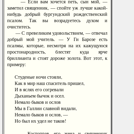
— Если вам хочется петь, сын мой, —
заметил священник, — спойте уж лучше какой-
нибудь добрый бургундский рождественский
псалом. Так вы возрадуетесь духом и
очиститесь.
— С превеликим удовольствием, — отвечал
добрый мой учитель. — У Ги Барозе есть
псалмы, которые, несмотря на их кажущуюся
простонародность, блестят куда ярче
бриллианта и стоят дороже золота. Вот этот, к
примеру:
Студеные ночи стояли,
Как в мир наш спаситель пришел,
И в яслях его согревали
Дыханьем бычок и осел.
Немало быков и ослов
Мы в Галлии славной видали,
Немало быков и ослов, —
Но был их удел не таков!
Костоправ, его жена и священник