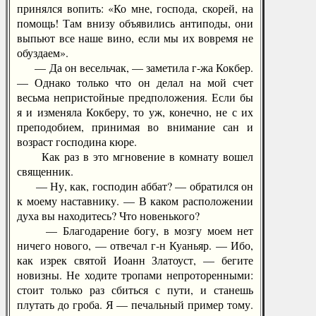
принялся вопить: «Ко мне, господа, скорей, на
помощь! Там внизу объявились антиподы, они
выпьют все наше вино, если мы их вовремя не
обуздаем».
— Да он весельчак, — заметила г-жа Кокбер.
— Однако только что он делал на мой счет
весьма непристойные предположения. Если бы
я и изменяла Кокберу, то уж, конечно, не с их
преподобием, принимая во внимание сан и
возраст господина кюре.
Как раз в это мгновение в комнату вошел
священник.
— Ну, как, господин аббат? — обратился он
к моему наставнику. — В каком расположении
духа вы находитесь? Что новенького?
— Благодарение богу, в мозгу моем нет
ничего нового, — отвечал г-н Куаньяр. — Ибо,
как изрек святой Иоанн Златоуст, — бегите
новизны. Не ходите тропами непроторенными:
стоит только раз сбиться с пути, и станешь
плутать до гроба. Я — печальный пример тому.