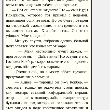
всем телом и щелкая зубами, он вскричал:
— Вот он, старый жидюга! Это — сын Иуды
Искариота, которого тот прижил с ведьмой,
принявшей обличье козы. Но он будет повешен
на отцовской смоковнице, и внутренности его
вывалятся наземь. Хватайте его... Он меня
убивает! Мне холодно!
Минуту спустя, отбросив одеяло, больной
пожаловался, что изнывает от жары.
— Меня нестерпимо мучит жажда, —
проговорил он. — Дайте вина! Но остудите его.
Госпожа Кокбер, скорее освежите его в водоеме,
ведь день обещает быть жарким.
Стояла ночь, но в мозгу аббата путалось
представление о времени.
— Живее, — торопил он г-жу Кокбер, —
смотрите, только не окажитесь столь просты,
как звонарь сеэзской кафедральной церкви:
отправившись к колодцу, дабы вытащить оттуда
бутылки с вином, которое он охлаждал, человек
этот увидел в воде собственное отражение и