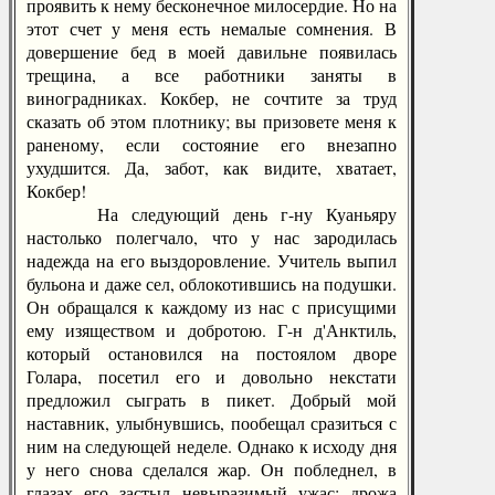
проявить к нему бесконечное милосердие. Но на
этот счет у меня есть немалые сомнения. В
довершение бед в моей давильне появилась
трещина, а все работники заняты в
виноградниках. Кокбер, не сочтите за труд
сказать об этом плотнику; вы призовете меня к
раненому, если состояние его внезапно
ухудшится. Да, забот, как видите, хватает,
Кокбер!
На следующий день г-ну Куаньяру
настолько полегчало, что у нас зародилась
надежда на его выздоровление. Учитель выпил
бульона и даже сел, облокотившись на подушки.
Он обращался к каждому из нас с присущими
ему изяществом и добротою. Г-н д'Анктиль,
который остановился на постоялом дворе
Голара, посетил его и довольно некстати
предложил сыграть в пикет. Добрый мой
наставник, улыбнувшись, пообещал сразиться с
ним на следующей неделе. Однако к исходу дня
у него снова сделался жар. Он побледнел, в
глазах его застыл невыразимый ужас; дрожа