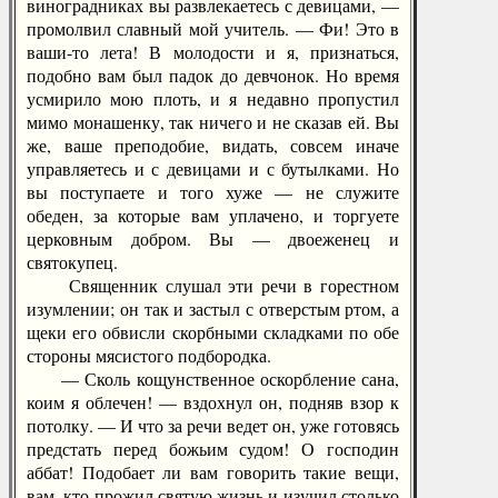
виноградниках вы развлекаетесь с девицами, —
промолвил славный мой учитель. — Фи! Это в
ваши-то лета! В молодости и я, признаться,
подобно вам был падок до девчонок. Но время
усмирило мою плоть, и я недавно пропустил
мимо монашенку, так ничего и не сказав ей. Вы
же, ваше преподобие, видать, совсем иначе
управляетесь и с девицами и с бутылками. Но
вы поступаете и того хуже — не служите
обеден, за которые вам уплачено, и торгуете
церковным добром. Вы — двоеженец и
святокупец.
Священник слушал эти речи в горестном
изумлении; он так и застыл с отверстым ртом, а
щеки его обвисли скорбными складками по обе
стороны мясистого подбородка.
— Сколь кощунственное оскорбление сана,
коим я облечен! — вздохнул он, подняв взор к
потолку. — И что за речи ведет он, уже готовясь
предстать перед божьим судом! О господин
аббат! Подобает ли вам говорить такие вещи,
вам, кто прожил святую жизнь и изучил столько