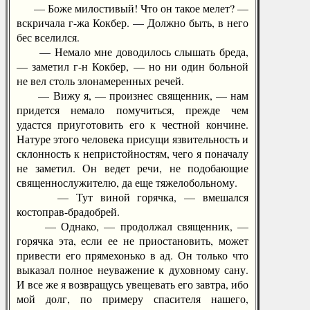
— Боже милостивый! Что он такое мелет? —
вскричала г-жа Кокбер. — Должно быть, в него
бес вселился.
— Немало мне доводилось слышать бреда,
— заметил г-н Кокбер, — но ни один больной
не вел столь злонамеренных речей.
— Вижу я, — произнес священник, — нам
придется немало помучиться, прежде чем
удастся приуготовить его к честной кончине.
Натуре этого человека присущи язвительность и
склонность к непристойностям, чего я поначалу
не заметил. Он ведет речи, не подобающие
священнослужителю, да еще тяжелобольному.
— Тут виной горячка, — вмешался
костоправ-брадобрей.
— Однако, — продолжал священник, —
горячка эта, если ее не приостановить, может
привести его прямехонько в ад. Он только что
выказал полное неуважение к духовному сану.
И все же я возвращусь увещевать его завтра, ибо
мой долг, по примеру спасителя нашего,