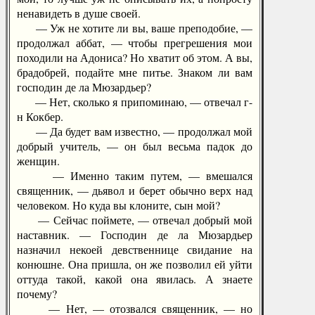
ненавидеть в душе своей.
— Уж не хотите ли вы, ваше преподобие, —
продолжал аббат, — чтобы прегрешения мои
походили на Адониса? Но хватит об этом. А вы,
брадобрей, подайте мне питье. Знаком ли вам
господин де ла Мюзардьер?
— Нет, сколько я припоминаю, — отвечал г-
н Кокбер.
— Да будет вам известно, — продолжал мой
добрый учитель, — он был весьма падок до
женщин.
— Именно таким путем, — вмешался
священник, — дьявол и берет обычно верх над
человеком. Но куда вы клоните, сын мой?
— Сейчас поймете, — отвечал добрый мой
наставник. — Господин де ла Мюзардьер
назначил некоей девственнице свидание на
конюшне. Она пришла, он же позволил ей уйти
оттуда такой, какой она явилась. А знаете
почему?
— Нет, — отозвался священник, — но