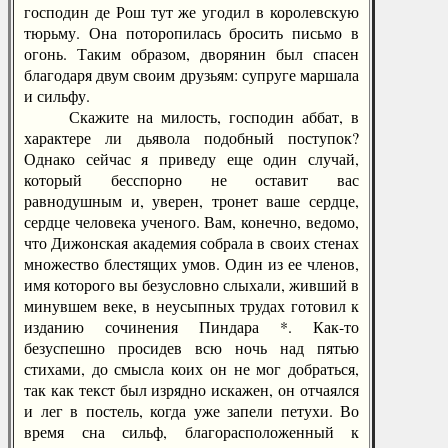
господин де Рош тут же угодил в королевскую
тюрьму. Она поторопилась бросить письмо в
огонь. Таким образом, дворянин был спасен
благодаря двум своим друзьям: супруге маршала
и сильфу.
Скажите на милость, господин аббат, в
характере ли дьявола подобный поступок?
Однако сейчас я приведу еще один случай,
который бесспорно не оставит вас
равнодушным и, уверен, тронет ваше сердце,
сердце человека ученого. Вам, конечно, ведомо,
что Дижонская академия собрала в своих стенах
множество блестящих умов. Один из ее членов,
имя которого вы безусловно слыхали, живший в
минувшем веке, в неусыпных трудах готовил к
изданию сочинения Пиндара *. Как-то
безуспешно просидев всю ночь над пятью
стихами, до смысла коих он не мог добраться,
так как текст был изрядно искажен, он отчаялся
и лег в постель, когда уже запели петухи. Во
время сна сильф, благорасположенный к