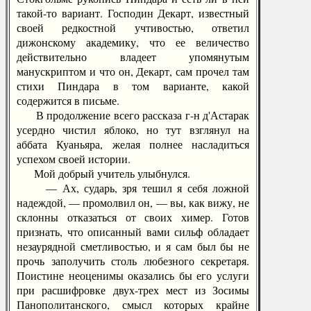
такой-то вариант. Господин Декарт, известный
своей редкостной учтивостью, ответил
дижонскому академику, что ее величество
действительно владеет упомянутым
манускриптом и что он, Декарт, сам прочел там
стихи Пиндара в том варианте, какой
содержится в письме.
В продолжение всего рассказа г-н д'Астарак
усердно чистил яблоко, но тут взглянул на
аббата Куаньяра, желая полнее насладиться
успехом своей истории.
Мой добрый учитель улыбнулся.
— Ах, сударь, зря тешил я себя ложной
надеждой, — промолвил он, — вы, как вижу, не
склонны отказаться от своих химер. Готов
признать, что описанный вами сильф обладает
незаурядной сметливостью, и я сам был бы не
прочь заполучить столь любезного секретаря.
Поистине неоценимы оказались бы его услуги
при расшифровке двух-трех мест из Зосимы
Панополитанского, смысл которых крайне