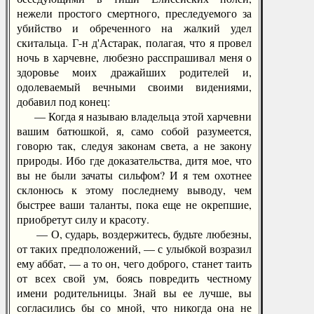
нежели простого смертного, преследуемого за
убийство и обреченного на жалкий удел
скитальца. Г-н д'Астарак, полагая, что я провел
ночь в харчевне, любезно расспрашивал меня о
здоровье моих дражайших родителей и,
одолеваемый вечными своими видениями,
добавил под конец:
— Когда я называю владельца этой харчевни
вашим батюшкой, я, само собой разумеется,
говорю так, следуя законам света, а не закону
природы. Ибо где доказательства, дитя мое, что
вы не были зачаты сильфом? И я тем охотнее
склонюсь к этому последнему выводу, чем
быстрее ваши таланты, пока еще не окрепшие,
приобретут силу и красоту.
— О, сударь, воздержитесь, будьте любезны,
от таких предположений, — с улыбкой возразил
ему аббат, — а то он, чего доброго, станет таить
от всех свой ум, боясь повредить честному
имени родительницы. Знай вы ее лучше, вы
согласились бы со мной, что никогда она не