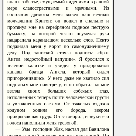
впал в забытье, смущаемый видениями в равной
мере сладострастными и мрачными. Из
состояния дремоты меня вывел наш вечный
молчальник Критон; он вошел в спальню и
протянул мне на серебряном подносе пеструю
бумажку, на которой чья-то неумелая рука
нацарапала карандашом несколько слов. Некто
поджидал меня у ворот по самонужнейшему
делу. Под запиской стояла подпись: «Брат
Ангел, недостойный капуцин». Я бросился к
зеленой калитке и увидел у придорожной
канавы братца Ангела, который сидел
пригорюнившись. У него даже не хватило сил
подняться мне навстречу, и он обратил ко мне
взгляд своих больших собачьих глаз,
исполненных теперь почти человеческой грусти
и увлажненных слезами. От тяжелых вздохов
ходуном ходила его борода, веером
прикрывавшая грудь. Он заговорил, и звуки его
голоса наполнили меня тревогой.
— Увы, господин Жак, настал для Вавилона
предсказанный пророками час испытаний. По