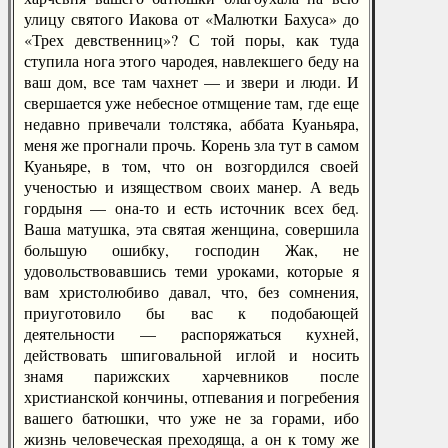
улицу святого Иакова от «Малютки Бахуса» до
«Трех девственниц»? С той поры, как туда
ступила нога этого чародея, навлекшего беду на
ваш дом, все там чахнет — и звери и люди. И
свершается уже небесное отмщение там, где еще
недавно привечали толстяка, аббата Куаньяра,
меня же прогнали прочь. Корень зла тут в самом
Куаньяре, в том, что он возгордился своей
ученостью и изяществом своих манер. А ведь
гордыня — она-то и есть источник всех бед.
Ваша матушка, эта святая женщина, совершила
большую ошибку, господин Жак, не
удовольствовавшись теми уроками, которые я
вам христолюбиво давал, что, без сомнения,
приуготовило бы вас к подобающей
деятельности — распоряжаться кухней,
действовать шпиговальной иглой и носить
знамя парижских харчевников после
христианской кончины, отпевания и погребения
вашего батюшки, что уже не за горами, ибо
жизнь человеческая преходяща, а он к тому же