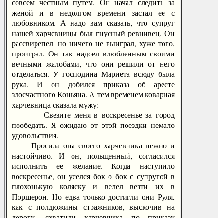
совсем честным путем. Он начал следить за
женой и в недолгом времени застал ее с
любовником. А надо вам сказать, что супруг
нашей харчевницы был гнусный ревнивец. Он
рассвирепел, но ничего не выиграл, хуже того,
проиграл. Он так надоел влюбленным своими
вечными жалобами, что они решили от него
отделаться. У господина Мариета всюду была
рука. И он добился приказа об аресте
злосчастного Коньяна. А тем временем коварная
харчевница сказала мужу:
— Свезите меня в воскресенье за город
пообедать. Я ожидаю от этой поездки немало
удовольствия.
Просила она своего харчевника нежно и
настойчиво. И он, польщенный, согласился
исполнить ее желание. Когда наступило
воскресенье, он уселся бок о бок с супругой в
плохонькую коляску и велел везти их в
Поршерон. Но едва только достигли они Руля,
как с полдюжины стражников, выскочив на
дорогу, схватили харчевника по приказу