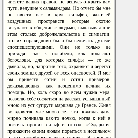
чистоте ваших нравов, не решусь открыть вам
пути, ведущие к саламандрам. Но отчего бы мне
не ввести вас в круг сильфов, жителей
воздушных пространств, которые охотно
вступают в общение с людьми, выказывая при
этом столько доброжелательства и симпатии,
что их справедливо было бы величать духами
споспешествующими. Они не только не
приводят нас к погибели, как полагают
богословы, для которых сильфы — те же
дьяволы, но, напротив того, охраняют и берегут
своих земных друзей от всех опасностей. Я мог
бы привести сотни и сотни примеров,
доказывающих, как неоценимо велика их
помощь. Но, коль скоро во всем нужна мера,
позволю себе сослаться на рассказ, услышанный
мною из уст супруги маршала де Грансе. Живя
во вдовстве уже много лет, эта пожилая дама
мирно почивала как-то ночью, когда к ней в
постель проник сильф и сказал: «Сударыня,
прикажите своим людям порыться в носильном
платье покойного вашего супруга. В кармане