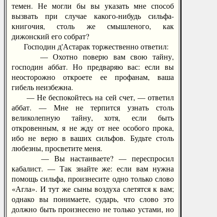
темен. Не могли бы вы указать мне способ
вызвать при случае какого-нибудь сильфа-
книгочия, столь же смышленого, как
дижонский его собрат?
Господин д'Астарак торжественно ответил:
— Охотно поверю вам свою тайну,
господин аббат. Но предваряю вас: если вы
неосторожно откроете ее профанам, ваша
гибель неизбежна.
— Не беспокойтесь на сей счет, — ответил
аббат. — Мне не терпится узнать столь
великолепную тайну, хотя, если быть
откровенным, я не жду от нее особого прока,
ибо не верю в ваших сильфов. Будьте столь
любезны, просветите меня.
— Вы настаиваете? — переспросил
кабалист. — Так знайте же: если вам нужна
помощь сильфа, произнесите одно только слово
«Агла». И тут же сыны воздуха слетятся к вам;
однако вы понимаете, сударь, что слово это
должно быть произнесено не только устами, но