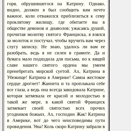
горя, обрушившегося на Катрину. Однако,
видно, должен я был сообщить вам нечто
важное, коли отважился приблизиться к сему
проклятому жилищу, где обитаете вы в
обществе демонов и диаволов; ужасаясь душой,
прочитав молитву святого Франциска, я взялся
за молоток и постучал, чтобы вручить вам через
слугу записку. Не знаю, удалось ли вам ее
разобрать, ведь я не силен в грамоте. Да и
бумага мало подходила для письма, но к вящей
славе нашего святого ордена мы умеем
пренебрегать мирской суетой. Ах, Катрина в
Убежище! Катрина в Америке! Самоа жестокое
сердце дрогнет! Жаннета и та проплакала себе
все глаза, а ведь она всегда завидовала Катрине,
которая затмевала ее красой и молодостью в
такой же мере, в какой святой Франциск
затмевает своей святостью всех прочих
угодников божьих. Ах, господин Жак! Катрина
в Америке, вот до чего неисповедимы пути
провидения. Увы! Коль скоро Катрину забрали в