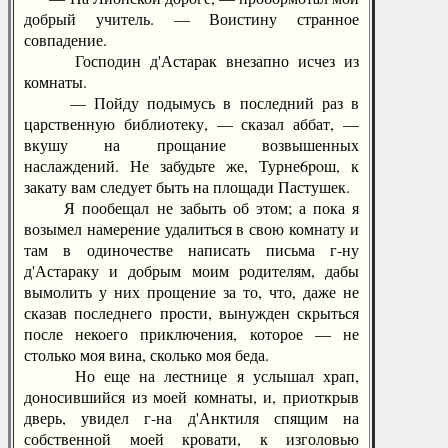
добрый учитель. — Воистину странное
совпадение.
Господин д'Астарак внезапно исчез из
комнаты.
— Пойду подымусь в последний раз в
царственную библиотеку, — сказал аббат, —
вкушу на прощание возвышенных
наслаждений. Не забудьте же, Турне6poш, к
закату вам следует быть на площади Пастушек.
Я пообещал не забыть об этом; а пока я
возымел намерение удалиться в свою комнату и
там в одиночестве написать письма г-ну
д'Астараку и добрым моим родителям, дабы
вымолить у них прощение за то, что, даже не
сказав последнего прости, вынужден скрыться
после некоего приключения, которое — не
столько моя вина, сколько моя беда.
Но еще на лестнице я услышал храп,
доносившийся из моей комнаты, и, приоткрыв
дверь, увидел г-на д'Анктиля спящим на
собственной моей кровати, к изголовью