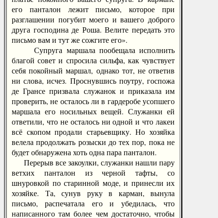
его панталон лежит письмо, которое при
разглашении погубит моего и вашего доброго
друга господина де Роша. Велите передать это
письмо вам и тут же сожгите его».
Супруга маршала пообещала исполнить
благой совет и спросила сильфа, как чувствует
себя покойный маршал, однако тот, не ответив
ни слова, исчез. Проснувшись поутру, госпожа
де Грансе призвала служанок и приказала им
проверить, не осталось ли в гардеробе усопшего
маршала его носильных вещей. Служанки ей
ответили, что не осталось ни одной и что лакеи
всё скопом продали старьевщику. Но хозяйка
велела продолжать розыски до тех пор, пока не
будет обнаружена хоть одна пара панталон.
Перерыв все закоулки, служанки нашли пару
ветхих панталон из черной тафты, со
шнуровкой по старинной моде, и принесли их
хозяйке. Та, сунув руку в карман, вынула
письмо, распечатала его и убедилась, что
написанного там более чем достаточно, чтобы