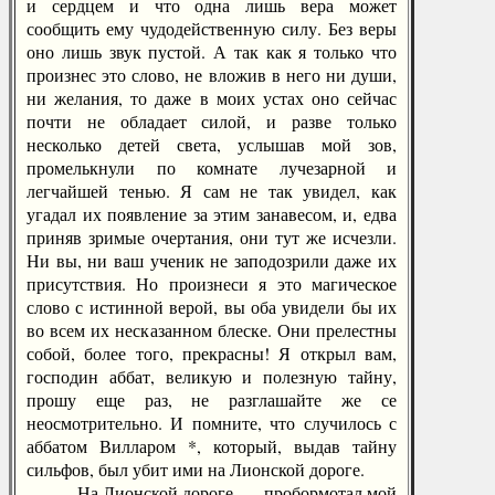
и сердцем и что одна лишь вера может
сообщить ему чудодейственную силу. Без веры
оно лишь звук пустой. А так как я только что
произнес это слово, не вложив в него ни души,
ни желания, то даже в моих устах оно сейчас
почти не обладает силой, и разве только
несколько детей света, услышав мой зов,
промелькнули по комнате лучезарной и
легчайшей тенью. Я сам не так увидел, как
угадал их появление за этим занавесом, и, едва
приняв зримые очертания, они тут же исчезли.
Ни вы, ни ваш ученик не заподозрили даже их
присутствия. Но произнеси я это магическое
слово с истинной верой, вы оба увидели бы их
во всем их несказанном блеске. Они прелестны
собой, более того, прекрасны! Я открыл вам,
господин аббат, великую и полезную тайну,
прошу еще раз, не разглашайте же се
неосмотрительно. И помните, что случилось с
аббатом Вилларом *, который, выдав тайну
сильфов, был убит ими на Лионской дороге.
— На Лионской дороге, — пробормотал мой