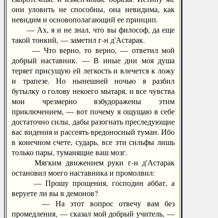
они уловить не способны, она невидима, как
невидим и основополагающий ее принцип.
— Ах, я и не знал, что вы философ, да еще
такой тонкий, — заметил г-н д'Астарак.
— Что верно, то верно, — ответил мой
добрый наставник. — В иные дни моя душа
теряет присущую ей легкость и влечется к ложу
и трапезе. Но нынешней ночью я разбил
бутылку о голову некоего мытаря, и все чувства
мои чрезмерно взбудоражены этим
приключением, — вот почему я ощущаю в себе
достаточно силы, дабы разогнать преследующие
вас видения и рассеять вредоносный туман. Ибо
в конечном счете, сударь, все эти сильфы лишь
только пары, туманящие ваш мозг.
Мягким движением руки г-н д'Астарак
остановил моего наставника и промолвил:
— Прошу прощения, господин аббат, а
веруете ли вы в демонов?
— На этот вопрос отвечу вам без
промедления, — сказал мой добрый учитель, —