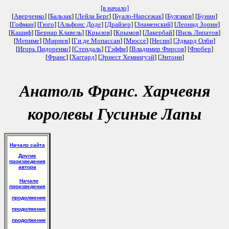
[в начало]
[
Аверченко
] [
Бальзак
] [
Лейла Берг
] [
Буало-Нарсежак
] [
Булгаков
] [
Бунин
]
[
Гофман
] [
Гюго
] [
Альфонс Доде
] [
Драйзер
] [
Знаменский
] [
Леонид Зорин
]
[
Кашиф
] [
Бернар Клавель
] [
Крылов
] [
Крымов
] [
Лакербай
] [
Виль Липатов
]
[
Мериме
] [
Мирнев
] [
Ги де Мопассан
] [
Мюссе
] [
Несин
] [
Эдвард Олби
]
[
Игорь Пидоренко
] [
Стендаль
] [
Тэффи
] [
Владимир Фирсов
] [
Флобер
]
[
Франс
] [
Хаггард
] [
Эрнест Хемингуэй
] [
Энтони
]
Анатоль Франс. Харчевня
королевы Гусиные Лапы
Начало сайта
Другие
произведения
автора
Начало
произведения
продолжение
продолжение
продолжение