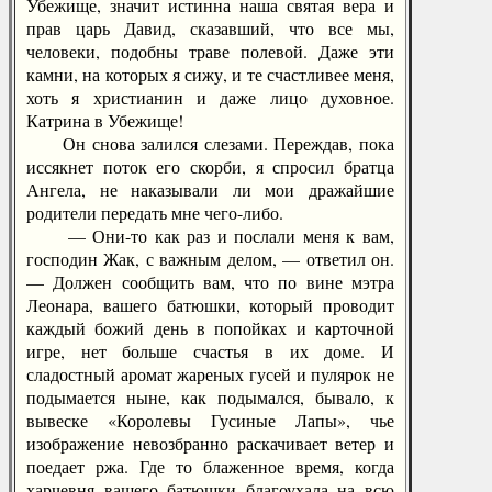
Убежище, значит истинна наша святая вера и
прав царь Давид, сказавший, что все мы,
человеки, подобны траве полевой. Даже эти
камни, на которых я сижу, и те счастливее меня,
хоть я христианин и даже лицо духовное.
Катрина в Убежище!
Он снова залился слезами. Переждав, пока
иссякнет поток его скорби, я спросил братца
Ангела, не наказывали ли мои дражайшие
родители передать мне чего-либо.
— Они-то как раз и послали меня к вам,
господин Жак, с важным делом, — ответил он.
— Должен сообщить вам, что по вине мэтра
Леонара, вашего батюшки, который проводит
каждый божий день в попойках и карточной
игре, нет больше счастья в их доме. И
сладостный аромат жареных гусей и пулярок не
подымается ныне, как подымался, бывало, к
вывеске «Королевы Гусиные Лапы», чье
изображение невозбранно раскачивает ветер и
поедает ржа. Где то блаженное время, когда
харчевня вашего батюшки благоухала на всю