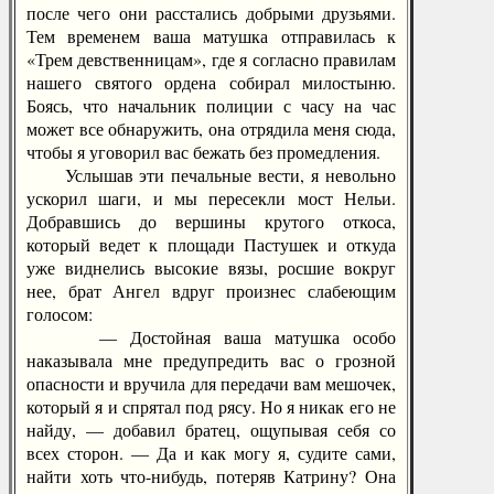
после чего они расстались добрыми друзьями.
Тем временем ваша матушка отправилась к
«Трем девственницам», где я согласно правилам
нашего святого ордена собирал милостыню.
Боясь, что начальник полиции с часу на час
может все обнаружить, она отрядила меня сюда,
чтобы я уговорил вас бежать без промедления.
Услышав эти печальные вести, я невольно
ускорил шаги, и мы пересекли мост Нельи.
Добравшись до вершины крутого откоса,
который ведет к площади Пастушек и откуда
уже виднелись высокие вязы, росшие вокруг
нее, брат Ангел вдруг произнес слабеющим
голосом:
— Достойная ваша матушка особо
наказывала мне предупредить вас о грозной
опасности и вручила для передачи вам мешочек,
который я и спрятал под рясу. Но я никак его не
найду, — добавил братец, ощупывая себя со
всех сторон. — Да и как могу я, судите сами,
найти хоть что-нибудь, потеряв Катрину? Она