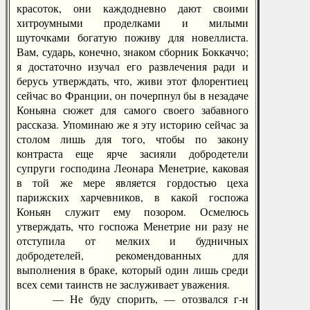
красоток, они каждодневно дают своими
хитроумными проделками и милыми
шуточками богатую поживу для новеллиста.
Вам, сударь, конечно, знаком сборник Боккаччо;
я достаточно изучал его развлечения ради и
берусь утверждать, что, живи этот флорентиец
сейчас во Франции, он почерпнул бы в незадаче
Коньяна сюжет для самого своего забавного
рассказа. Упоминаю же я эту историю сейчас за
столом лишь для того, чтобы по закону
контраста еще ярче засияли добродетели
супруги господина Леонара Менетрие, каковая
в той же мере является гордостью цеха
парижских харчевников, в какой госпожа
Коньян служит ему позором. Осмелюсь
утверждать, что госпожа Менетрие ни разу не
отступила от мелких и будничных
добродетелей, рекомендованных для
выполнения в браке, который один лишь среди
всех семи таинств не заслуживает уважения.
— Не буду спорить, — отозвался г-н