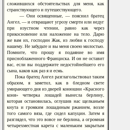
сложившихся обстоятельствах для меня, как
странствующего и путешествующего.
— Они освященные, — пояснил братец
Ангел, — и отвращают угрозу смерти или недуг
при изустном чтении, равно как через
прикосновение или наложение на тело. Дарю
же вам их, господин Жак, из любви к господу
нашему. Не забудьте и вы меня своею милостью.
Помните, что прошу я подаяние во имя
присноблаженного Франциска. И он не оставит
вас, если вы поддержите недостойнейшего его
сына, каков как раз я и есмь.
Пока братец Ангел разглагольствовал таким
образом, я заметил, как в бледном свете
умирающего дня из дверей конюшни «Красного
коня» четверка лошадей вынесла берлину,
которая остановилась, оглушив нас щелканьем
кнута и громким лошадиным ржанием, возле
того самого вяза, где сидел капуцин. Затем я
разглядел, что это вовсе не берлина, а огромная
четырехместная карета с маленьким закрытым