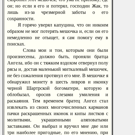
он; но если я его и потерял, господин Жак, то
лишь из-за чрезмерной заботы о его
сохранности.
Я горячо уверял капуцина, что он никоим
образом не мог потерять мешочка и, если он его
немедленно не отыщет, я сам помогу ему в
поисках.
Слова мои и тон, которым они были
произнесены, должно быть, проняли братца
Ангела, ибо он с тяжким вздохом отвернул полу
рясы и, достав маленький миткалевый мешочек,
не без сожаления протянул его мне. В мешочке я
обнаружил монету в шесть ливров и иконку
черной Шартрской богоматери, которую я
облобызал, оросив слезами умиления и
раскаяния. Тем временем братец Ангел стал
извлекать из своих многочисленных карманов
пачки раскрашенных иконок и кипы листков с
молитвами, украшенными аляповатыми
заставками. Он выбрал и вручил мне две или
три наиболее пригодные, по его мнению, при