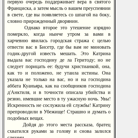
первую очередь поддерживает вера в святого
Франциска, а затем мысль о вашем преуспеянии
в свете, где вы появляетесь со шпагой на боку,
словно прирожденный дворянин.
Однако второе это утешение изрядно
померкло, когда нынче утром за вами в
харчевню явилась городская стража с целью
отвести вас в Бисетр, где бы вам не миновать
годик-другой известь мешать. Это Катрина
выдала вас господину де ла Геритоду; но не
следует порицать ее: будучи христианкой, она,
как то и положено, не утаила истины. Она
указала не только на вас, но и на господина
аббата Куаньяра, как на сообщников господина
д'Анктиля, и в точности описала убийства и
резню, имевшие место в ту ужасную ночь. Увы!
Искренность не сослужила ей службы! Катрину
препроводили в Убежище! Страшно и думать о
подобных вещах.
Дойдя до этого места рассказа, братец
схватился руками за голову и снова залился
слезами.