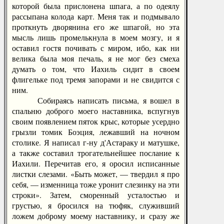
которой была прислонена шпага, а по одеялу
рассыпана колода карт. Меня так и подмывало
проткнуть дворянина его же шпагой, но эта
мысль лишь промелькнула в моем мозгу, и я
оставил гостя почивать с миром, ибо, как ни
велика была моя печаль, я не мог без смеха
думать о том, что Иахиль сидит в своем
флигельке под тремя запорами и не свидится с
ним.
Собираясь написать письма, я вошел в
спальню доброго моего наставника, вспугнув
своим появлением пяток крыс, которые усердно
грызли томик Боэция, лежавший на ночном
столике. Я написал г-ну д'Астараку и матушке,
а также составил трогательнейшее послание к
Иахили. Перечитав его, я оросил исписанные
листки слезами. «Быть может, — твердил я про
себя, — изменница тоже уронит слезинку на эти
строки». Затем, сморенный усталостью и
грустью, я бросился на тюфяк, служивший
ложем доброму моему наставнику, и сразу же