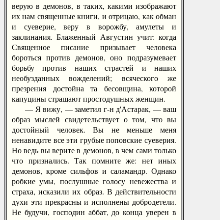
верую в демонов, в таких, какими изображают
их нам священные книги, и отрицаю, как обман
и суеверие, веру в ворожбу, амулеты и
заклинания. Блаженный Августин учит: когда
Священное писание призывает человека
бороться против демонов, оно подразумевает
борьбу против наших страстей и наших
необузданных вожделений; всяческого же
презрения достойна та бесовщина, которой
капуцины стращают простодушных женщин.
— Я вижу, — заметил г-н д'Астарак, — ваш
образ мыслей свидетельствует о том, что вы
достойный человек. Вы не меньше меня
ненавидите все эти грубые поповские суеверия.
Но ведь вы верите в демонов, в чем сами только
что признались. Так помните же: нет иных
демонов, кроме сильфов и саламандр. Однако
робкие умы, послушные голосу невежества и
страха, исказили их образ. В действительности
духи эти прекрасны и исполнены добродетели.
Не будучи, господин аббат, до конца уверен в