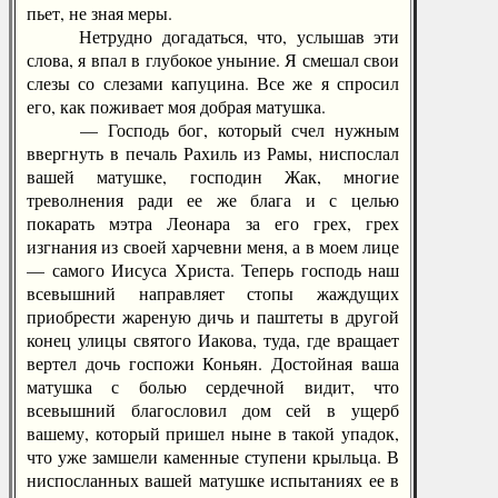
пьет, не зная меры.
Нетрудно догадаться, что, услышав эти
слова, я впал в глубокое уныние. Я смешал свои
слезы со слезами капуцина. Все же я спросил
его, как поживает моя добрая матушка.
— Господь бог, который счел нужным
ввергнуть в печаль Рахиль из Рамы, ниспослал
вашей матушке, господин Жак, многие
треволнения ради ее же блага и с целью
покарать мэтра Леонара за его грех, грех
изгнания из своей харчевни меня, а в моем лице
— самого Иисуса Христа. Теперь господь наш
всевышний направляет стопы жаждущих
приобрести жареную дичь и паштеты в другой
конец улицы святого Иакова, туда, где вращает
вертел дочь госпожи Коньян. Достойная ваша
матушка с болью сердечной видит, что
всевышний благословил дом сей в ущерб
вашему, который пришел ныне в такой упадок,
что уже замшели каменные ступени крыльца. В
ниспосланных вашей матушке испытаниях ее в