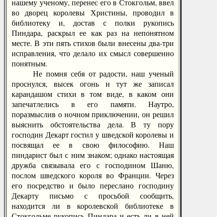
нашему ученому, перенес его в Стокгольм, ввел
во дворец королевы Христины, проводил в
библиотеку и, достав с полки рукопись
Пиндара, раскрыл ее как раз на непонятном
месте. В эти пять стихов были внесены два-три
исправления, что делало их смысл совершенно
понятным.
Не помня себя от радости, наш ученый
проснулся, высек огонь и тут же записал
карандашом стихи в том виде, в каком они
запечатлелись в его памяти. Наутро,
поразмыслив о ночном приключении, он решил
выяснить обстоятельства дела. В ту пору
господин Декарт гостил у шведской королевы и
посвящал ее в свою философию. Наш
пиндарист был с ним знаком; однако настоящая
дружба связывала его с господином Шаню,
послом шведского короля во Франции. Через
его посредство и было переслано господину
Декарту письмо с просьбой сообщить,
находится ли в королевской библиотеке в
Стокгольме рукопись Пиндара и есть ли в ней