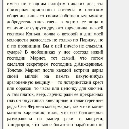
имела ни с одним сильфом никаких дел; эта
примерная христианка состояла в плотском
общении лишь со своим собственным мужем;
добродетель запечатлена в чертах ее лица в
отличие от супруги другого харчевника, некоей
госпожи Коньян, молва о которой в дни моей
молодости разнеслась не только по Парижу, но
и по провинции. Вы о ней ничего не слыхали,
сударь? В любовниках у нее состоял некий
господин Мариет, тот самый, что потом
сделался секретарем господина д'Анжервилье.
Толстяк Мариет после каждой встречи дарил
своей милой на память какую-нибудь
драгоценную вещицу — то лотарингский крест
или образок, то часы или цепочку для ключей.
А там платок, веер, ларчик; ради ее прекрасных
глаз он опустошал ювелирные и галантерейные
ряды Сен-Жерменской ярмарки; так что в конце
концов харчевник, видя, что его благоверная
разукрашена на манер раки с мощами,
заподозрил, что такое богатство заработано не