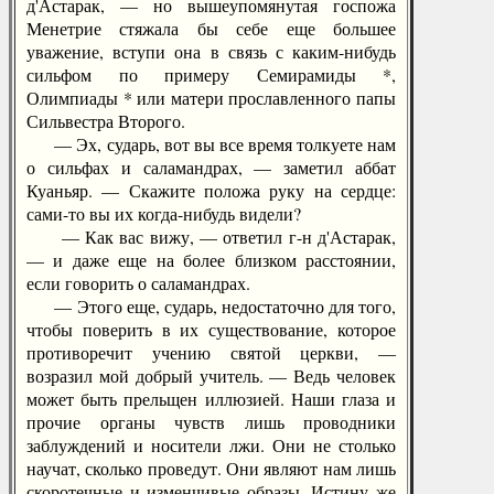
д'Астарак, — но вышеупомянутая госпожа
Менетрие стяжала бы себе еще большее
уважение, вступи она в связь с каким-нибудь
сильфом по примеру Семирамиды *,
Олимпиады * или матери прославленного папы
Сильвестра Второго.
— Эх, сударь, вот вы все время толкуете нам
о сильфах и саламандрах, — заметил аббат
Куаньяр. — Скажите положа руку на сердце:
сами-то вы их когда-нибудь видели?
— Как вас вижу, — ответил г-н д'Астарак,
— и даже еще на более близком расстоянии,
если говорить о саламандрах.
— Этого еще, сударь, недостаточно для того,
чтобы поверить в их существование, которое
противоречит учению святой церкви, —
возразил мой добрый учитель. — Ведь человек
может быть прельщен иллюзией. Наши глаза и
прочие органы чувств лишь проводники
заблуждений и носители лжи. Они не столько
научат, сколько проведут. Они являют нам лишь
скоротечные и изменчивые образы. Истину же