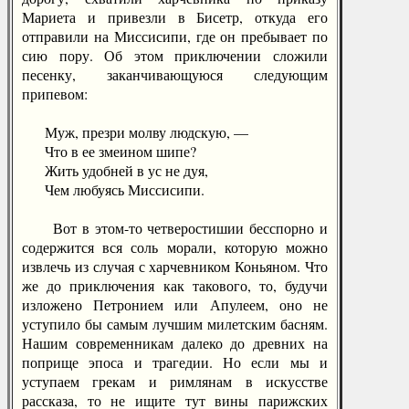
Мариета и привезли в Бисетр, откуда его
отправили на Миссисипи, где он пребывает по
сию пору. Об этом приключении сложили
песенку, заканчивающуюся следующим
припевом:
Муж, презри молву людскую, —
Что в ее змеином шипе?
Жить удобней в ус не дуя,
Чем любуясь Миссисипи.
Вот в этом-то четверостишии бесспорно и
содержится вся соль морали, которую можно
извлечь из случая с харчевником Коньяном. Что
же до приключения как такового, то, будучи
изложено Петронием или Апулеем, оно не
уступило бы самым лучшим милетским басням.
Нашим современникам далеко до древних на
поприще эпоса и трагедии. Но если мы и
уступаем грекам и римлянам в искусстве
рассказа, то не ищите тут вины парижских