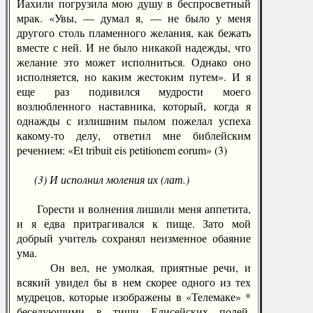
Иахили погрузила мою душу в беспросветный
мрак. «Увы, — думал я, — не было у меня
другого столь пламенного желания, как бежать
вместе с ней. И не было никакой надежды, что
желание это может исполниться. Однако оно
исполняется, но каким жестоким путем». И я
еще раз подивился мудрости моего
возлюбленного наставника, который, когда я
однажды с излишним пылом пожелал успеха
какому-то делу, ответил мне библейским
речением: «Et tribuit eis petitionem eorum» (3)
(3) И исполнил моления их (лат.)
Горести и волнения лишили меня аппетита,
и я едва притрагивался к пище. Зато мой
добрый учитель сохранял неизменное обаяние
ума.
Он вел, не умолкая, приятные речи, и
всякий увидел бы в нем скорее одного из тех
мудрецов, которые изображены в «Телемаке» *
беседующими в тиши Елисейских полей,