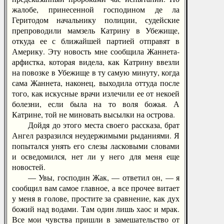
жалобе, принесенной господином де ла
Геритодом начальнику полиции, судейские
препроводили мамзель Катрину в Убежище,
откуда ее с ближайшей партией отправят в
Америку. Эту новость мне сообщила Жаннета-
арфистка, которая видела, как Катрину ввезли
на повозке в Убежище в ту самую минуту, когда
сама Жаннета, наконец, выходила оттуда после
того, как искусные врачи излечили ее от некоей
болезни, если была на то воля божья. А
Катрине, той не миновать высылки на острова.
Дойдя до этого места своего рассказа, брат
Ангел разразился неудержимыми рыданиями. Я
попытался унять его слезы ласковыми словами
и осведомился, нет ли у него для меня еще
новостей.
— Увы, господин Жак, — ответил он, — я
сообщил вам самое главное, а все прочее витает
у меня в голове, простите за сравнение, как дух
божий над водами. Там один лишь хаос и мрак.
Все мои чувства пришли в замешательство от