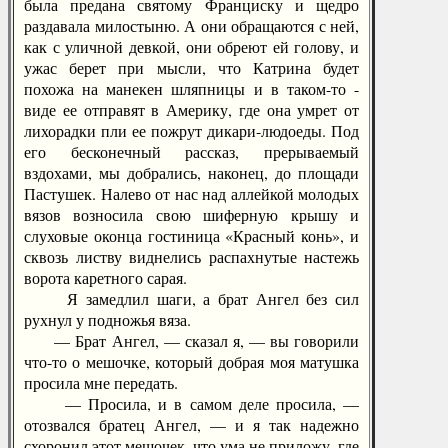
была предана святому Франциску и щедро
раздавала милостыню. А они обращаются с ней,
как с уличной девкой, они обреют ей голову, и
ужас берет при мысли, что Катрина будет
похожа на манекен шляпницы и в таком-то -
виде ее отправят в Америку, где она умрет от
лихорадки пли ее пожрут дикари-людоеды. Под
его бесконечный рассказ, прерываемый
вздохами, мы добрались, наконец, до площади
Пастушек. Налево от нас над аллейкой молодых
вязов возносила свою шиферную крышу и
слуховые оконца гостиница «Красный конь», и
сквозь листву виднелись распахнутые настежь
ворота каретного сарая.
Я замедлил шаги, а брат Ангел без сил
рухнул у подножья вяза.
— Брат Ангел, — сказал я, — вы говорили
что-то о мешочке, который добрая моя матушка
просила мне передать.
— Просила, и в самом деле просила, —
отозвался братец Ангел, — и я так надежно
схоронил этот мешочек, что ума не приложу, где