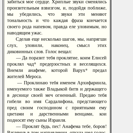
забиться мое сердце. Хриплые звуки сменялись
пронзительным взвизгом, и, подойдя поближе,
мы убедились, что звуки эти меняют
тональность и что каждая фраза кончается
своего рода напевом, правда еле уловимым, но
наводящим ужас.
Сделав еще несколько шагов, мы, напрягши
слух, уловили, наконец, смысл этих
диковинных слов. Голос вещал:
— Да поразит тебя проклятие, коим Елисей
проклял чад* предерзостных и веселящихся.
Внемли анафеме, которой Варух* предал
жителей Мероса.
— Проклинаю тебя именем Архифариила,
именуемого также Владыкой битв и держащего
в деснице своей меч огненный. Предаю тебя
гибели во имя Сардалифона, предстающего
пред своим господином с приятными ему
цветами и дарственными венцами, кои
подносят ему сыны Израиля.
— Проклят будь, пес! Анафема тебе, боров!
Взглянув в том направлении, откуда шел голос,