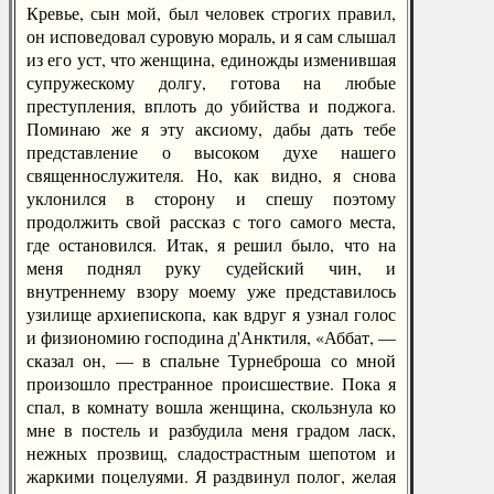
Кревье, сын мой, был человек строгих правил,
он исповедовал суровую мораль, и я сам слышал
из его уст, что женщина, единожды изменившая
супружескому долгу, готова на любые
преступления, вплоть до убийства и поджога.
Поминаю же я эту аксиому, дабы дать тебе
представление о высоком духе нашего
священнослужителя. Но, как видно, я снова
уклонился в сторону и спешу поэтому
продолжить свой рассказ с того самого места,
где остановился. Итак, я решил было, что на
меня поднял руку судейский чин, и
внутреннему взору моему уже представилось
узилище архиепископа, как вдруг я узнал голос
и физиономию господина д'Анктиля, «Аббат, —
сказал он, — в спальне Турнеброша со мной
произошло престранное происшествие. Пока я
спал, в комнату вошла женщина, скользнула ко
мне в постель и разбудила меня градом ласк,
нежных прозвищ, сладострастным шепотом и
жаркими поцелуями. Я раздвинул полог, желая