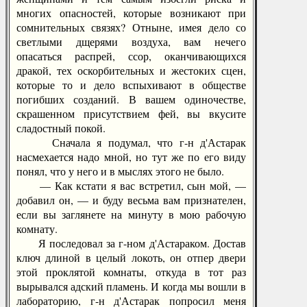
многих опасностей, которые возникают при
сомнительных связях? Отныне, имея дело со
светлыми дщерями воздуха, вам нечего
опасаться распрей, ссор, оканчивающихся
дракой, тех оскорбительных и жестоких сцен,
которые то и дело вспыхивают в обществе
погибших созданий. В вашем одиночестве,
скрашенном присутствием фей, вы вкусите
сладостный покой.
Сначала я подумал, что г-н д'Астарак
насмехается надо мной, но тут же по его виду
понял, что у него и в мыслях этого не было.
— Как кстати я вас встретил, сын мой, —
добавил он, — и буду весьма вам признателен,
если вы заглянете на минуту в мою рабочую
комнату.
Я последовал за г-ном д'Астараком. Достав
ключ длиной в целый локоть, он отпер двери
этой проклятой комнаты, откуда в тот раз
вырывался адский пламень. И когда мы вошли в
лабораторию, г-н д'Астарак попросил меня