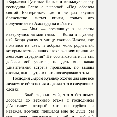
«Королевы Гусиные Лапы» и книжную лавку
господина Блезо с вывеской «Под образом
святой Екатерины», где я не раз вкушал
блаженство, листая книги, только что
полученные из Амстердама и Гааги?
— Увы! — воскликнул я, и слезы
навернулись на мои глаза. — Когда и я увижу
их? Когда увижу я улицу святого Иакова, где
появился на свет, и добрых моих родителей,
которым весть о наших злоключениях причинит
жестокие страдания? Не соблаговолите ли вы,
добрый мой учитель, поведать мне, какая
удивительная встреча произошла, по вашим
словам, нынче утром и что последовало затем.
Господин Жером Куаньяр охотно дал мне все
желаемые объяснения и сделал это в следующих
словах:
— Знай же, сын мой, что я без помех
добрался до верхнего этажа с господином
д'Анктилем, который, хоть он грубиян и
невежда, все-таки пришелся мне по душе. Ум
его лишен прекрасных знаний и глубокой