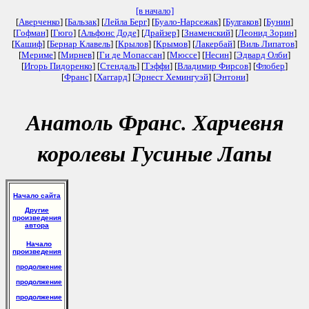
[в начало]
[
Аверченко
] [
Бальзак
] [
Лейла Берг
] [
Буало-Нарсежак
] [
Булгаков
] [
Бунин
]
[
Гофман
] [
Гюго
] [
Альфонс Доде
] [
Драйзер
] [
Знаменский
] [
Леонид Зорин
]
[
Кашиф
] [
Бернар Клавель
] [
Крылов
] [
Крымов
] [
Лакербай
] [
Виль Липатов
]
[
Мериме
] [
Мирнев
] [
Ги де Мопассан
] [
Мюссе
] [
Несин
] [
Эдвард Олби
]
[
Игорь Пидоренко
] [
Стендаль
] [
Тэффи
] [
Владимир Фирсов
] [
Флобер
]
[
Франс
] [
Хаггард
] [
Эрнест Хемингуэй
] [
Энтони
]
Анатоль Франс. Харчевня
королевы Гусиные Лапы
Начало сайта
Другие
произведения
автора
Начало
произведения
продолжение
продолжение
продолжение