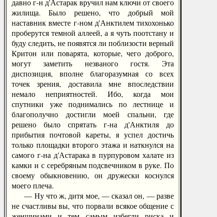
давно г-н д'Астарак вручил нам ключи от своего
жилища. Было решено, что добрый мой
наставник вместе г-ном д'Анктилем тихохонько
проберутся темной аллеей, а я чуть поотстану и
буду следить, не появятся ли поблизости верный
Критон или поварята, которые, чего доброго,
могут заметить незваного гостя. Эта
диспозиция, вполне благоразумная со всех
точек зрения, доставила мне впоследствии
немало неприятностей. Ибо, когда мои
спутники уже поднимались по лестнице и
благополучно достигли моей спальни, где
решено было спрятать г-на д'Анктиля до
прибытия почтовой кареты, я успел достичь
только площадки второго этажа и наткнулся на
самого г-на д'Астарака в пурпуровом халате из
камки и с серебряным подсвечником в руке. По
своему обыкновению, он дружески коснулся
моего плеча.
— Ну что ж, дитя мое, — сказал он, — разве
не счастливы вы, что порвали всякое общение с
женщинами и тем самым избегли риска и