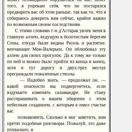
того, я упрекаю себя, что не постарался
предварить вас об этом раньше, так как то, что я
собираюсь доверить вам сейчас, крайне важно
по возможным своим последствиям.
С этими словами г-н д'Астарак увлек меня в
главную аллею, ведущую к болотистым берегам
Сены, откуда были видны Рюэль и распятие,
венчающее Мон-Валерьен. Он облюбовал эту
аллею для своих прогулок. Да к тому же только
по ней и можно было пройти из конца в конец,
хотя и тут дорогу в двух-трех местах
преграждали поваленные стволы.
— Надобно знать, — продолжал он, —
какой опасности вы подвергнетесь, если
вздумаете изменять саламандре. Не стану
расспрашивать о вашем общении с этим
небесным созданием, с которым я имел счастье
вас
познакомить. Сколько я мог заметить, вам
претят подобные разговоры. Пожалуй, это даже
похвально, и