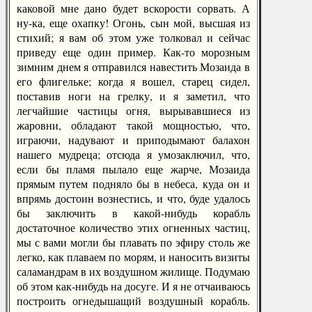
каковой мне дано будет вскорости сорвать. А
ну-ка, еще охапку! Огонь, сын мой, высшая из
стихий; я вам об этом уже толковал и сейчас
приведу еще один пример. Как-то морозным
зимним днем я отправился навестить Мозаида в
его флигельке; когда я вошел, старец сидел,
поставив ноги на грелку, и я заметил, что
легчайшие частицы огня, вырывавшиеся из
жаровни, обладают такой мощностью, что,
играючи, надувают и приподымают балахон
нашего мудреца; отсюда я умозаключил, что,
если бы пламя пылало еще жарче, Мозаида
прямым путем подняло бы в небеса, куда он и
впрямь достоин вознестись, и что, буде удалось
бы заключить в какой-нибудь корабль
достаточное количество этих огненных частиц,
мы с вами могли бы плавать по эфиру столь же
легко, как плаваем по морям, и наносить визиты
саламандрам в их воздушном жилище. Подумаю
об этом как-нибудь на досуге. И я не отчаиваюсь
построить огнедышащий воздушный корабль.