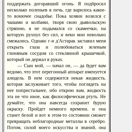
поддержать догоравший огонь. Я подбросил
несколько поленьев в печь, где варилось какое-
то вонючее снадобье. Пока хозяин возился с
чашами и колбами, творя свою дьявольскую
стряпню, я не подымался со скамеечки, на
которую рухнул без сил, и веки мои невольно
смежались. Однако г-н д'Астарак заставил меня
открыть глаза и полюбоваться зеленым
глиняным сосудом со стеклянной крышечкой,
который он держал в руках.
— Сын мой, — начал он, — да будет вам
ведомо, что этот перегонный аппарат именуется
алюдель. В нем содержится некая жидкость,
которая заслуживает того, чтобы поглядеть на
нее попристальнее, ибо открою вам, жидкость
эта не что иное, как философическая ртуть. Не
думайте, что она навсегда сохранит бурую
окраску. Пройдет немного времени, и она
станет белой и вот в этом-то состоянии сможет
превращать неблагородные металлы в серебро.
Потом, силой моего искусства и знаний, она