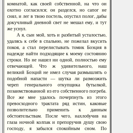
комнатой, как своей собственной, на что он
охотно согласился; он разделся, но сапог не
снял, и лег в твою постель, опустил полог, дабы
докучливый дневной свет не мешал ему, и тут
же уснул.
А я, сын мой, хоть и разбитый усталостью,
удалясь к себе в спальню, не пожелал вкусить
покоя, а стал перелистывать томик Боэция в
надежде найти подходящие к моему состоянию
строки. Но не нашел ни одной, полностью ему
отвечающей. Что ж удивительного, наш
великий Боэций не имел случая размышлять о
подобной напасти — шутка ли размозжить
череп генерального откупщика бутылкой,
позаимствованной из его собственного погреба.
Все же мне удалось почерпнуть из этого
превосходного трактата ряд истин, каковые
позволительно применить к данным
обстоятельствам. После чего, нахлобучив на
глаза ночной колпак и препоручив душу свою
господу, я забылся спокойным сном. По