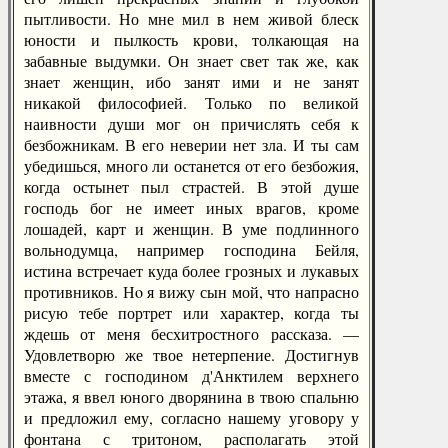
пытливости. Но мне мил в нем живой блеск
юности и пылкость крови, толкающая на
забавные выдумки. Он знает свет так же, как
знает женщин, ибо занят ими и не занят
никакой философией. Только по великой
наивности души мог он причислять себя к
безбожникам. В его неверии нет зла. И ты сам
убедишься, много ли останется от его безбожия,
когда остынет пыл страстей. В этой душе
господь бог не имеет иных врагов, кроме
лошадей, карт и женщин. В уме подлинного
вольнодумца, например господина Бейля,
истина встречает куда более грозных и лукавых
противников. Нo я вижу сын мой, что напрасно
рисую тебе портрет или характер, когда ты
ждешь от меня бесхитростного рассказа. —
Удовлетворю же твое нетерпение. Достигнув
вместе с господином д'Анктилем верхнего
этажа, я ввел юного дворянина в твою спальню
и предложил ему, согласно нашему уговору у
фонтана с тритоном, располагать этой