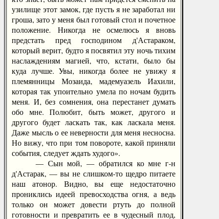
узилище этот замок, где пусть я не заработал ни
гроша, зато у меня был готовый стол и почетное
положение. Никогда не осмелюсь я вновь
предстать пред господином д'Астараком,
который верит, будто я посвятил эту ночь тихим
наслаждениям магией, что, кстати, было бы
куда лучше. Увы, никогда более не увижу я
племянницы Мозаида, мадемуазель Иахили,
которая так упоительно умела по ночам будить
меня. И, без сомнения, она перестанет думать
обо мне. Полюбит, быть может, другого и
другого будет ласкать так, как ласкала меня.
Даже мысль о ее неверности для меня несносна.
Но вижу, что при том повороте, какой приняли
события, следует ждать худого».
— Сын мой, — обратился ко мне г-н
д'Астарак, — вы не слишком-то щедро питаете
наш атонор. Видно, вы еще недостаточно
прониклись идеей превосходства огня, а ведь
только он может довести ртуть до полной
готовности и превратить ее в чудесный плод,