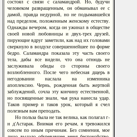
состоял с связи с саламандрой. Но, будучи
человеком развращенным, он обманывал ее с
дамой, правда недурной, но не подымавшейся
над пределом, положенным женскому естеству.
Однажды вечером, когда он ужинал в обществе
своей новой любовницы и двух-трех друзей,
пирующие вдруг заметили, как над их головами
сверкнуло в воздухе совершеннейшее по форме
бедро. Саламандра показала эту часть своего
тела, дабы все видели, что она отнюдь не
заслуживала обиды со стороны своего
возлюбленного. После чего небесная дщерь в
негодовании наслала на изменника
апоплексию. Чернь, рожденная быть жертвой
заблуждений, сочла эту кончину естественной,
но посвященные знали, чья рука нанесла удар.
Таков пример и таков урок, который я счел
полезным вам преподать.
Но польза была не так велика, как полагал г-
н д'Астарак. Внимая его речам, я тревожился
совсем по иным причинам. Без сомнения, мое
лицо выдало обуревавшее меня беспокойство,