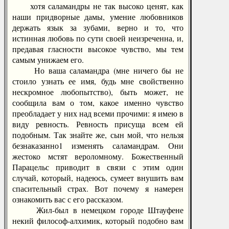
хотя саламандры не так высоко ценят, как
наши придворные дамы, умение любовников
держать язык за зубами, верно и то, что
истинная любовь по сути своей неизреченна, и,
предавая гласности высокое чувство, мы тем
самым унижаем его.
Но ваша саламандра (мне ничего бы не
стоило узнать ее имя, будь мне свойственно
нескромное любопытство), быть может, не
сообщила вам о том, какое именно чувство
преобладает у них над всеми прочими: я имею в
виду ревность. Ревность присуща всем ей
подобным. Так знайте же, сын мой, что нельзя
безнаказанно1 изменять саламандрам. Они
жестоко мстят вероломному. Божественный
Парацельс приводит в связи с этим один
случай, который, надеюсь, сумеет внушить вам
спасительный страх. Вот почему я намерен
ознакомить вас с его рассказом.
Жил-был в немецком городе Штауфене
некий философ-алхимик, который подобно вам