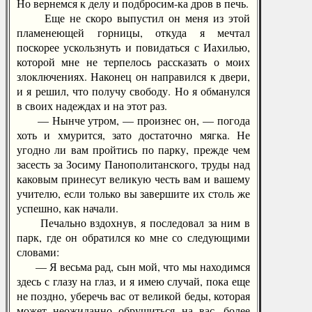
Но вернемся к делу и подбросим-ка дров в печь.
Еще не скоро выпустил он меня из этой
пламенеющей горницы, откуда я мечтал
поскорее ускользнуть и повидаться с Иахилью,
которой мне не терпелось рассказать о моих
злоключениях. Наконец он направился к двери,
и я решил, что получу свободу. Но я обманулся
в своих надеждах и на этот раз.
— Нынче утром, — произнес он, — погода
хоть и хмурится, зато достаточно мягка. Не
угодно ли вам пройтись по парку, прежде чем
засесть за Зосиму Панополитанского, труды над
каковым принесут великую честь вам и вашему
учителю, если только вы завершите их столь же
успешно, как начали.
Печально вздохнув, я последовал за ним в
парк, где он обратился ко мне со следующими
словами:
— Я весьма рад, сын мой, что мы находимся
здесь с глазу на глаз, и я имею случай, пока еще
не поздно, уберечь вас от великой беды, которая
может неожиданно обрушиться на вас, более