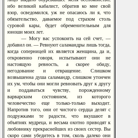
ибо великий кабалист, обратив ко мне свой
взор, осведомился, уж не опасаюсь ли я, что
обязательство, даваемое под страхом столь
суровой кары, будет обременительным для
юноши моих лет.
— Могу вас успокоить на сей счет, —
добавил он. — Ревнуют саламандры лишь тогда,
когда соперницей их является женщина, да и,
откровенно говоря, испытывают они не
настоящую ревность, а скорее обиду,
негодование и отвращение. Слишком
возвышенна душа саламандр, слишком утончен
их ум, чтобы они могли ревновать друг к другу
и поддаваться чувству, порожденному
варварским состоянием, из которого
человечество еще только-только выходит.
Напротив того, они от чистого сердца делят с
подружками те радости, что вкушают в
объятиях мудреца, и весьма охотно приводят к
любовнику прекраснейших из своих сестер. Вы
скоро сами убедитесь в том, сколь далеко они