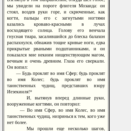
мы увидели на пороге флигеля Мозаида: он
стоял, воздев руки горе, и скрюченные, как
когти, пальцы его с загнутыми ногтями
казались кроваво-красными в лучах
восходящего солнца. Голову его венчала
гнусная тиара, засалившийся до блеска балахон
распахнулся, обнажив тощие кривые ноги, едва
прикрытые рваными подштанниками, и он
показался мне некиим нищенствующим магом,
вечным и очень древним. Глаза его сверкали.
Он вопил:
— Будь проклят во имя Сфер; будь проклят
во имя Колес; будь проклят во имя
таинственных чудищ, представших взору
Иезекииля!*
И, вытянув вперед длинные руки,
вооруженные когтями, он повторил:
— Во имя Сфер, во имя Колес, во имя
таинственных чудищ, низринься к тем, кого уже
нет более.
Мы прошли еще несколько шагов,