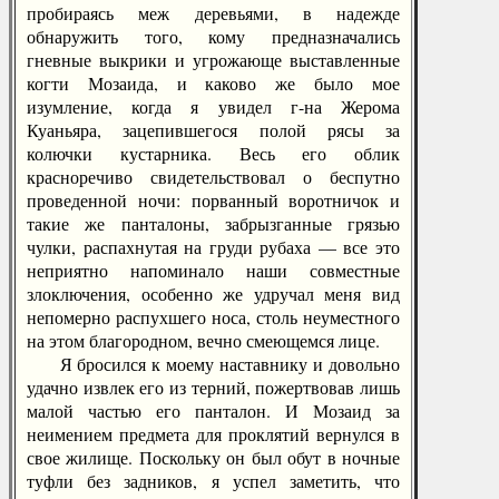
пробираясь меж деревьями, в надежде
обнаружить того, кому предназначались
гневные выкрики и угрожающе выставленные
когти Мозаида, и каково же было мое
изумление, когда я увидел г-на Жерома
Куаньяра, зацепившегося полой рясы за
колючки кустарника. Весь его облик
красноречиво свидетельствовал о беспутно
проведенной ночи: порванный воротничок и
такие же панталоны, забрызганные грязью
чулки, распахнутая на груди рубаха — все это
неприятно напоминало наши совместные
злоключения, особенно же удручал меня вид
непомерно распухшего носа, столь неуместного
на этом благородном, вечно смеющемся лице.
Я бросился к моему наставнику и довольно
удачно извлек его из терний, пожертвовав лишь
малой частью его панталон. И Мозаид за
неимением предмета для проклятий вернулся в
свое жилище. Поскольку он был обут в ночные
туфли без задников, я успел заметить, что