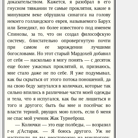
доказательством. Кажется, я разобрал в его
гнусном тявкании те самые проклятия, какие в
минувшем веке обрушила синагога на голову
некоего голландского еврея, называемого Барух
или Бенедикт, но более известного под именем
Спинозы, за то, что он создал философскую
систему, блистательно опровергнутую почти
при самом ее зарождении лучшими
богословами. Но этот старый Мардохей добавил
от себя — насколько я могу понять — с десяток
еще более ужасных проклятий, и, признаюсь,
мне стало даже не по себе. Я уже подумывал,
как бы скрыться от этого потока поношений, да
на свою беду запутался в колючках, которые так
сильно впились в различные части моей одежды
и тела, что я испугался, как бы не лишиться и
того и другого; быть бы мне и посейчас во
власти терний, рвущих мою плоть, если б меня
не спас мой ученик Жак Турнеброш.
— Колючки — это еще полбеды, — возразил
г-н д'Астарак. — Я боюсь другого. Уж не
наступили ли вы неосторожно на мандрагору,