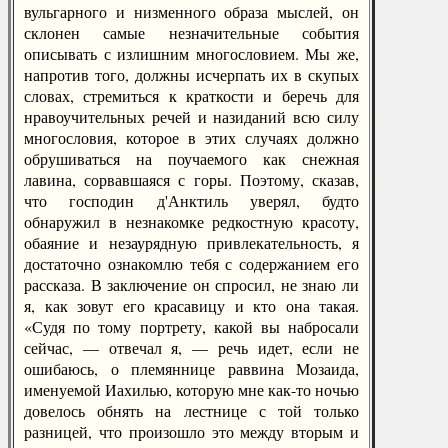
вульгарного и низменного образа мыслей, он
склонен самые незначительные события
описывать с излишним многословием. Мы же,
напротив того, должны исчерпать их в скупых
словах, стремиться к краткости и беречь для
нравоучительных речей и назиданий всю силу
многословия, которое в этих случаях должно
обрушиваться на поучаемого как снежная
лавина, сорвавшаяся с горы. Поэтому, сказав,
что господин д'Анктиль уверял, будто
обнаружил в незнакомке редкостную красоту,
обаяние и незаурядную привлекательность, я
достаточно ознакомлю тебя с содержанием его
рассказа. В заключение он спросил, не знаю ли
я, как зовут его красавицу и кто она такая.
«Судя по тому портрету, какой вы набросали
сейчас, — отвечал я, — речь идет, если не
ошибаюсь, о племяннице раввина Мозаида,
именуемой Иахилью, которую мне как-то ночью
довелось обнять на лестнице с той только
разницей, что произошло это между вторым и