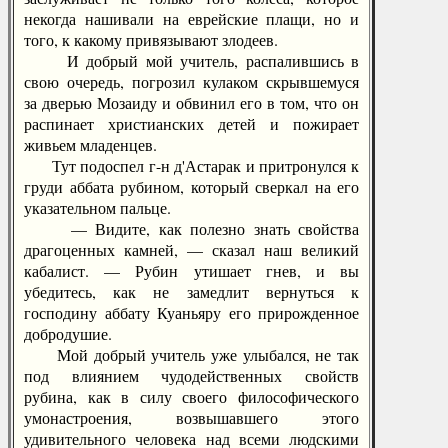
некогда нашивали на еврейские плащи, но и
того, к какому привязывают злодеев.
И добрый мой учитель, распалившись в
свою очередь, погрозил кулаком скрывшемуся
за дверью Мозаиду и обвинил его в том, что он
распинает христианских детей и пожирает
живьем младенцев.
Тут подоспел г-н д'Астарак и притронулся к
груди аббата рубином, который сверкал на его
указательном пальце.
— Видите, как полезно знать свойства
драгоценных камней, — сказал наш великий
кабалист. — Рубин утишает гнев, и вы
убедитесь, как не замедлит вернуться к
господину аббату Куаньяру его прирожденное
добродушие.
Мой добрый учитель уже улыбался, не так
под влиянием чудодейственных свойств
рубина, как в силу своего философического
умонастроения, возвышавшего этого
удивительного человека над всеми людскими