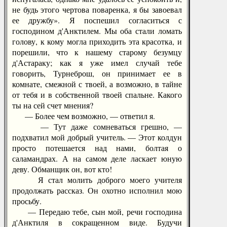
не будь этого чертова поваренка, я бы завоевал
ее дружбу». Я поспешил согласиться с
господином д'Анктилем. Мы оба стали ломать
голову, к кому могла приходить эта красотка, и
порешили, что к нашему старому безумцу
д'Астараку; как я уже имел случай тебе
говорить, Турнеброш, он принимает ее в
комнате, смежной с твоей, а возможно, в тайне
от тебя и в собственной твоей спальне. Какого
ты на сей счет мнения?
— Более чем возможно, — ответил я.
— Тут даже сомневаться грешно, —
подхватил мой добрый учитель. — Этот колдун
просто потешается над нами, болтая о
саламандрах. А на самом деле ласкает юную
деву. Обманщик он, вот кто!
Я стал молить доброго моего учителя
продолжать рассказ. Он охотно исполнил мою
просьбу.
— Передаю тебе, сын мой, речи господина
д'Анктиля в сокращенном виде. Будучи