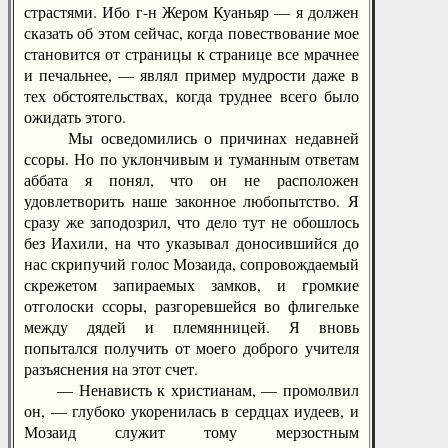
страстями. Ибо г-н Жером Куаньяр — я должен
сказать об этом сейчас, когда повествование мое
становится от страницы к странице все мрачнее
и печальнее, — являл пример мудрости даже в
тех обстоятельствах, когда труднее всего было
ожидать этого.
Мы осведомились о причинах недавней
ссоры. Но по уклончивым и туманным ответам
аббата я понял, что он не расположен
удовлетворить наше законное любопытство. Я
сразу же заподозрил, что дело тут не обошлось
без Иахили, на что указывал доносившийся до
нас скрипучий голос Мозаида, сопровождаемый
скрежетом запираемых замков, и громкие
отголоски ссоры, разгоревшейся во флигельке
между дядей и племянницей. Я вновь
попытался получить от моего доброго учителя
разъяснения на этот счет.
— Ненависть к христианам, — промолвил
он, — глубоко укоренилась в сердцах иудеев, и
Мозаид служит тому мерзостным