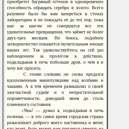
приобретет багряный оттенок в одновременно
способность обращать серебро в золото. Всего
разумнее было бы вам запереться в стенах
лаборатории и не покидать её до тех пор, пока
шаг за шагом не совершатся все эти
удивительные превращения, что займет не более
двух-трех месяцев. Но боюсь, подобное
затворничество покажется мучительным юноше
ваших лет. Так удовольствуйтесь на сей раз
наблюдением за прологом к действию,
подкладывая в печь побольше дров, о чем я и
хочу вас просить.
С этими словами он снова предался
вдохновенным манипуляциям над колбами и
чашами. А я тем временем размышлял о своей
злосчастной судьбе и о непростительной
опрометчивости, доведшей меня до столь
плачевного состояния.
«Увы! — думал я, подкидывая в печь
поленья, — в это самое время городская стража
разыскивает доброго моего наставника и меня;
кто знает, быть может нам придется сменить на