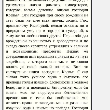
уразумения жизни римских императоров,
которую весьма дотошно описал господин
Кревье*. Эти государи при своем рождении на
свет были не злее всех прочих людей. Гаю,
прозванному Калигулой, нельзя отказать ни в
природном уме, ни в здравости суждений, к
тому же он любил своих друзей. Нерон обладал
врожденной склонностью к добродетели и по
складу своего характера устремлялся к великим
и возвышенным предметам. Первая же
совершенная ими промашка привела их на путь
злодейства, с которого они так и не сошли
вплоть до своей жалкой кончины. Вот что
явствует из книги господина Кревье. Я сам
знавал этого ученого мужа в бытность его
преподавателем изящной словесности в коллеже
Бове, где и я преподавал бы поныне, если бы
жизнь мою не подстерегали бесчисленные
препятствия и если бы свойственная мне
легкость нрава не заводила меня в различные
ловушки, куда я неизменно попадал. Господин