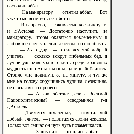
господин аббат.
— На мандрагору! — ответил аббат. — Вот
уж что меня ничуть не заботит!
— И напрасно, — с живостью воскликнул г-
н д'Астарак. — Достаточно наступить на
мандрагору, чтобы оказаться вовлеченным в
любовное преступление и бесславно погибнуть.
— Ах, сударь, — отозвался мой добрый
учитель, — сколько вокруг гибельных бед, и
лучше уж безвыходно сидеть среди хранящих
мудрость стен Астаракианы, царицы библиотек.
Стоило мне покинуть ее на минуту, и тут же
мне на голову обрушились чудища Иезекииля,
не считая всего прочего.
— А как обстоит дело с Зосимой
Панополитанским? — осведомился г-н
д'Астарак.
— Движется помаленьку, — ответил мой
добрый учитель, — подвигается своим чередом.
Только вот сейчас он чуть-чуть позамешкался.
— Запомните, господин аббат, —