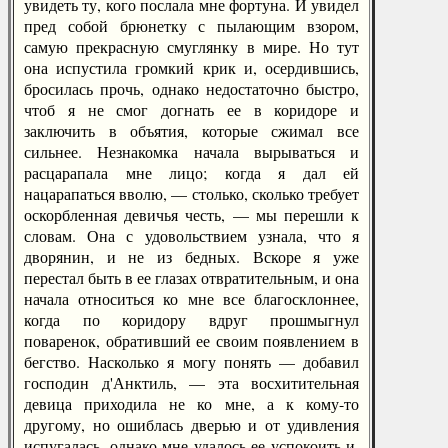
увидеть ту, кого послала мне фортуна. И увидел
пред собой брюнетку с пылающим взором,
самую прекрасную смуглянку в мире. Но тут
она испустила громкий крик и, осердившись,
бросилась прочь, однако недостаточно быстро,
чтоб я не смог догнать ее в коридоре и
заключить в объятия, которые сжимал все
сильнее. Незнакомка начала вырываться и
расцарапала мне лицо; когда я дал ей
нацарапаться вволю, — столько, сколько требует
оскорбленная девичья честь, — мы перешли к
словам. Она с удовольствием узнала, что я
дворянин, и не из бедных. Вскоре я уже
перестал быть в ее глазах отвратительным, и она
начала относиться ко мне все благосклоннее,
когда по коридору вдруг прошмыгнул
поваренок, обративший ее своим появлением в
бегство. Насколько я могу понять — добавил
господин д'Анктиль, — эта восхитительная
девица приходила не ко мне, а к кому-то
другому, но ошиблась дверью и от удивления
испугалась, однако мне удалось ее успокоить и,