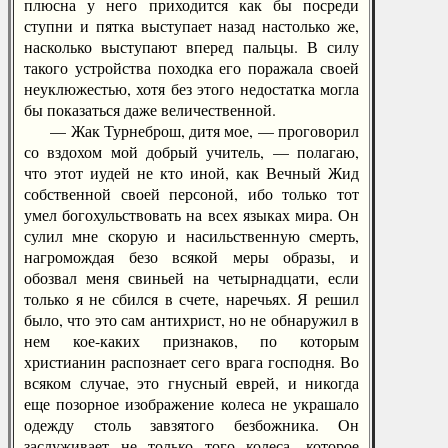
плюсна у него приходится как бы посреди
ступни и пятка выступает назад настолько же,
насколько выступают вперед пальцы. В силу
такого устройства походка его поражала своей
неуклюжестью, хотя без этого недостатка могла
бы показаться даже величественной.
— Жак Турнеброш, дитя мое, — проговорил
со вздохом мой добрый учитель, — полагаю,
что этот иудей не кто иной, как Вечный Жид
собственной своей персоной, ибо только тот
умел богохульствовать на всех языках мира. Он
сулил мне скорую и насильственную смерть,
нагромождая безо всякой меры образы, и
обозвал меня свиньей на четырнадцати, если
только я не сбился в счете, наречьях. Я решил
было, что это сам антихрист, но не обнаружил в
нем кое-каких признаков, по которым
христианин распознает сего врага господня. Во
всяком случае, это гнусный еврей, и никогда
еще позорное изображение колеса не украшало
одежду столь завзятого безбожника. Он
заслуживает не только того колеса, которое