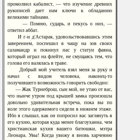
промолвил кабалист, — что изучение древних
рукописей дает нам ключи к обладанию
великими тайнами.
— Помню, сударь, и пекусь о них, —
ответил аббат.
И г-н д'Астарак, удовольствовавшись этим
заверением, поспешил в чащу на зов своих
саламандр и покинул нас у статуи фавна,
который играл на флейте, не смущаясь тем, что
голова его валялась в траве.
Добрый мой учитель взял меня за руку и
начал с видом человека, наконец-то
получившего возможность говорить свободно:
— Жак Турнеброш, сын мой, не утаю от вас,
что нынче утром под крышей замка произошла
довольно удивительная встреча, пока вы по
воле этого одержимого сидели в нижнем этаже.
Ибо я слышал, как он попросил вас заглянуть в
его кухню, которая куда менее благоуханна, чем
христианская кухня вашего батюшки, мэтра
Леонара. Увы! Когда увижу я вновь харчевню