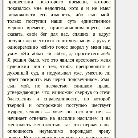
прошествии некоторого времени, которое
показалось мне недолгим, хотя я и не имел
возможности его измерить, ибо, сын мой,
только поступки наши суть единственное
мерило времени, приостанавливающего, так
сказать, свой бег для нас, спящих, я вдруг
почувствовал, что кто-то потянул меня за руку и
одновременно чей-то голос заорал у меня над
ухом: «Эй, аббат, эй, аббат, да проснитесь же!»
Я решил было, что это явился арестовать меня
судейский чин с тем, чтобы препроводить в
духовный суд, и подумывал уже, уместно ли
будет раскроить ему череп подсвечником. Увы,
сын мой, по несчастью, слишком правы
утверждающие, что, единожды свернув со стези
благолепия и справедливости, по которой
твердой и осторожной поступью шествует
мудрец, человек — хочет он того или нет —
начинает отвечать на насилие насилием и на
жестокость жестокостью, так что первая наша
оплошность неумолимо порождает чреду
новых. Вот что должно не упускать из виду для