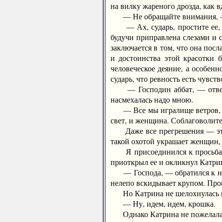
на вилку жареного дрозда, как 
— Не обращайте внимания, — по
— Ах, сударь, простите ее, — 
будучи приправлена слезами и 
заключается в том, что она пос
и достоинства этой красотки 
человеческое деяние, а особен
сударь, что ревность есть чувс
— Господин аббат, — ответил
насмехалась надо мною.
— Все мы игралище ветров, — с
свет, и женщина. Соблаговолите
Даже все прегрешения — этот п
такой охотой украшает женщин, 
Я присоединился к просьбам мо
приоткрыл ее и окликнул Катрин
— Господа, — обратился к нам
нелепо вскидывает крупом. Прошу
Но Катрина не шелохнулась и за
— Ну, идем, идем, крошка.
Однако Катрина не пожелала п