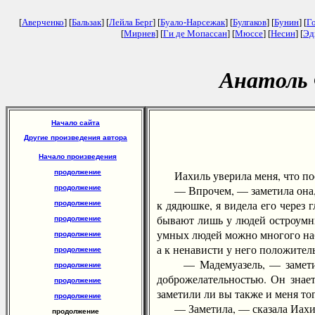
[
Аверченко
] [
Бальзак
] [
Лейла Берг
] [
Буало-Нарсежак
] [
Булгаков
] [
Бунин
] [
Г
[
Мирнев
] [
Ги де Мопассан
] [
Мюссе
] [
Несин
] [
Эд
Анатоль 
Начало сайта
Другие произведения автора
Начало произведения
продолжение
Иахиль уверила меня, что пост
— Впрочем, — заметила она, — в
продолжение
к дядюшке, я видела его через 
продолжение
бывают лишь у людей остроумны
продолжение
умных людей можно многого наб
продолжение
а к ненависти у него положител
продолжение
— Мадемуазель, — заметил я,
продолжение
доброжелательностью. Он знает
продолжение
заметили ли вы также и меня тог
продолжение
— Заметила, — сказала Иахиль,
продолжение