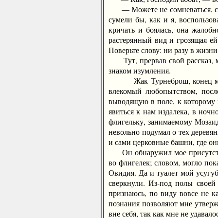
— Можете не сомневаться, сын 
сумели бы, как и я, воспользов
кричать и боялась, она жалобн
растерянный вид и грозящая ей
Поверьте слову: ни разу в жизн
Тут, прервав свой рассказ, мо
знаком изумления.
— Жак Турнеброш, конец моего
влекомый любопытством, после
выводящую в поле, к которому п
явиться к нам издалека, в ноч
флигельку, занимаемому Мозаидо
невольно подумал о тех деревян
и сами церковные башни, где о
Он обнаружил мое присутствие 
во флигелек; словом, могло пок
Овидия. Да и туалет мой усугуб
сверкнули. Из-под полы своей
признаюсь, по виду вовсе не к
познания позволяют мне утвержд
вне себя, так как мне не удава