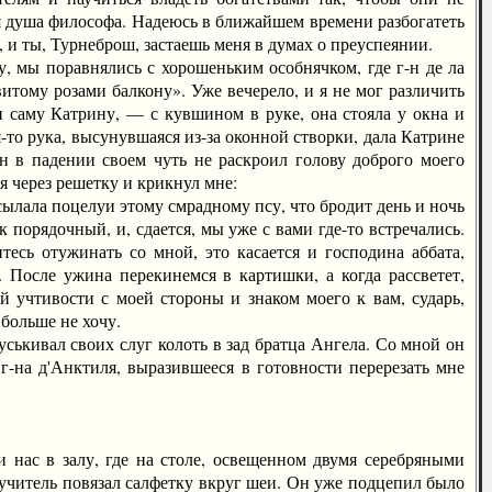
ся душа философа. Надеюсь в ближайшем времени разбогатеть
 и ты, Турнеброш, застаешь меня в думах о преуспеянии.
мы поравнялись с хорошеньким особнячком, где г-н де ла
итому розами балкону». Уже вечерело, и я не мог различить
 и саму Катрину, — с кувшином в руке, она стояла у окна и
-то рука, высунувшаяся из-за оконной створки, дала Катрине
н в падении своем чуть не раскроил голову доброго моего
ся через решетку и крикнул мне:
ылала поцелуи этому смрадному псу, что бродит день и ночь
к порядочный, и, сдается, мы уже с вами где-то встречались.
тесь отужинать со мной, это касается и господина аббата,
 После ужина перекинемся в картишки, а когда рассветет,
 учтивости с моей стороны и знаком моего к вам, сударь,
 больше не хочу.
ськивал своих слуг колоть в зад братца Ангела. Со мной он
-на д'Анктиля, выразившееся в готовности перерезать мне
ас в залу, где на столе, освещенном двумя серебряными
 учитель повязал салфетку вкруг шеи. Он уже подцепил было