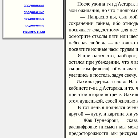
После ужина г-н д'Астарак не 
продолжение
мои ожидания, но что я долгом
продолжение
— Напрасно вы, сын мой, дум
продолжение
сохранении тайны, ибо отнюдь
продолжение
посвящает сладостному для нее
ПРИМЕЧАНИЯ
осмотрите стволы пяти или шес
небесная любовь, — не только 
посвятите ночные часы трудам и
Я признался, что, наоборот, ч
остался при убеждении, что я 
скоро сам философ обманывал 
улегшись в постель, задул свеч
Иахиль сдержала слово. На сле
кабинете г-на д'Астарака, и то
при этой второй встрече. Иахил
этом душенькой, своей жизнью 
В тот день я поднялся очень п
другой — лупу, и картина эта у
— Жак Турнеброш, — сказал он 
расшифровке письмен мы можем
предосторожности, мы рискуем 