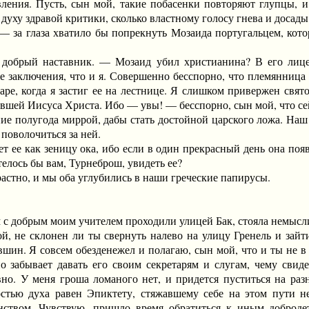
ления. Пусть, сын мой, такие побасенки повторяют глупцы, и
 духу здравой критики, сколько властному голосу гнева и досады
за глаза хватило бы попрекнуть Мозаида португальцем, котор
ый наставник. — Мозаид убил христианина? В его лице, Т
е заключения, что и я. Совершенно бесспорно, что племянница
аре, когда я застиг ее на лестнице. Я слишком привержен свят
пявшей Иисуса Христа. Ибо — увы! — бесспорно, сын мой, что с
ние полугода миррой, дабы стать достойной царского ложа. Наш
 поволочиться за ней.
е как зеницу ока, ибо если в один прекрасный день она появи
отелось бы вам, Турнеброш, увидеть ее?
астно, и мы оба углубились в наши греческие папирусы.
с добрым моим учителем проходили улицей Бак, стояла немыслим
 склонен ли ты свернуть налево на улицу Гренель и зайти в
увшин. Я совсем обезденежел и полагаю, сын мой, что и ты не 
но забывает давать его своим секретарям и слугам, чему сви
вно. У меня гроша ломаного нет, и придется пуститься на раз
остью духа равен Эпиктету, стяжавшему себе на этом пути 
ством. Чувствую, пришло время обратиться к иным добродет