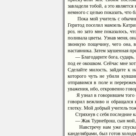
завладели тобой, а это являетс
немного с целью показать, что 
Пока мой учитель с обычным с
Геритод поселил мамзель Катри
роз, но зато мне показалось, 
поливала цветы. Узнав меня, он
звонкую пощечину, чего она, 
наставника. Затем заушенная пре
— Благодарите бога, сударь, ч
под ее окошком. Сейчас мне хот
Сделайте милость, зайдите к н
которого чуть не убили кувшин
отправимся в поле и перережем
уважения, ибо, откровенно говор
Я узнал в говорившем того сам
говорил вежливо и обращался к
глотку. Мой добрый учитель тож
Стряхнув с себя последние ка
— Жак Турнеброш, сын мой, н
Навстречу нам уже спускались
канделябрами, был готов холод