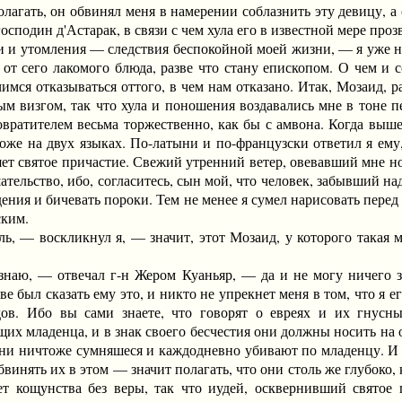
олагать, он обвинял меня в намерении соблазнить эту девицу, а 
осподин д'Астарак, в связи с чем хула его в известной мере проз
и и утомления — следствия беспокойной моей жизни, — я уже н
 от сего лакомого блюда, разве что стану епископом. О чем и 
имся отказываться оттого, в чем нам отказано. Итак, Мозаид, р
м визгом, так что хула и поношения воздавались мне в тоне пе
овратителем весьма торжественно, как бы с амвона. Когда выш
оже на двух языках. По-латыни и по-французски ответил я ему,
ет святое причастие. Свежий утренний ветер, овевавший мне но
ательство, ибо, согласитесь, сын мой, что человек, забывший на
дения и бичевать пороки. Тем не менее я сумел нарисовать пер
ским.
— воскликнул я, — значит, этот Мозаид, у которого такая 
, — отвечал г-н Жером Куаньяр, — да и не могу ничего зна
е был сказать ему это, и никто не упрекнет меня в том, что я е
дов. Ибо вы сами знаете, что говорят о евреях и их гнусн
их младенца, и в знак своего бесчестия они должны носить на 
 они ничтоже сумняшеся и каждодневно убивают по младенцу. И 
бвинять их в этом — значит полагать, что они столь же глубоко,
т кощунства без веры, так что иудей, осквернивший святое 