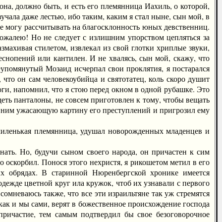
она, должно быть, и есть его племянница Иахиль, о которой,
вучала даже лестью, ибо таким, каким я стал ныне, сын мой, в
е могу рассчитывать на благосклонность юных девственниц.
сожалею! Но не следует с излишним упорством цепляться за
азмахивая стилетом, извлекал из свой глотки хриплые звуки,
снопений или кантилен. И не хвалясь, сын мой, скажу, что
еупомянутый Мозаид исчерпал свои проклятия, я постарался
 что он сам человекоубийца и святотатец, коль скоро душит
ги, напомнил, что я стою перед окном в одной рубашке. Это
деть панталоны, не совсем приготовлен к тому, чтобы вещать
ед ним ужасающую картину его преступлений и пригрозил ему
миленькая племянница, удушал новорожденных младенцев и
ть. Но, будучи сыном своего народа, он причастен к сим
го оскорбил. Понося этого нехристя, я рикошетом метил в его
ых обрядах. В старинной Нюренбергской хронике имеется
одежде цветной круг ила кружок, чтоб их узнавали с первого
сомневаюсь также, что все эти израильтяне так уж стремятся
 как и мы сами, верят в божественное происхождение господа
причастие, тем самым подтвердил бы свое безоговорочное