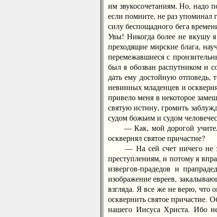
им звукосочетаниям. Но, надо п
если помните, не раз упоминал г
силу беспощадного бега времен
Увы! Никогда более не вкушу я
преходящие мирские блага, науч
перемежавшиеся с пронзительны
был я обозван распутником и с
дать ему достойную отповедь, т
невинных младенцев и оскверня
привело меня в некоторое замеш
святую истину, громить заблуж
судом божьим и судом человече
— Как, мой дорогой учитель, 
осквернял святое причастие?
— На сей счет ничего не знаю
преступлениям, и потому я вправ
извергов-прадедов и прапраде
изображение евреев, закалывающ
взгляда. Я все же не верю, что
осквернить святое причастие. О
нашего Иисуса Христа. Ибо не