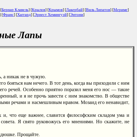
 [
Бернар Клавель
] [
Крылов
] [
Крымов
] [
Лакербай
] [
Виль Липатов
] [
Мериме
]
] [
Франс
] [
Хаггард
] [
Эрнест Хемингуэй
] [
Энтони
]
иные Лапы
 а никак не в чужую.
 бояться нам нечего. В тот день, когда вы приходили с ним
а его речей. Особенно приятно поразил меня его нос — такие
енный, и я не прочь завести с ним знакомство. В обществе
ьными речами и насмешливым нравом. Мозаид его ненавидит,
, что еще важнее, славится философским складом ума и
совета. Я свято руковожусь его мнениями. Но скажите, не
ядюшке. Прощайте.