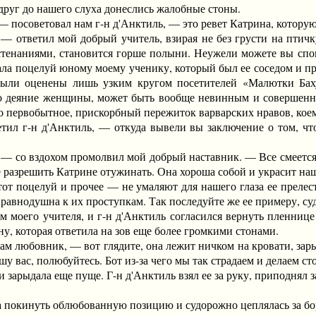
вдруг до нашего слуха донеслись жалобные стоны.
советовал нам г-н д'Анктиль, — это ревет Катрина, которую я
ответил мой добрый учитель, взирая не без грусти на птичку
стенаниями, становится горше полыни. Неужели можете вы спок
лала поцелуй юному моему ученику, который был ее соседом и при
были оценены лишь узким кругом посетителей «Малютки Баху
но деяние женщины, может быть вообще невинным и совершенно
тво первобытное, прискорбный пережиток варварских нравов, кое
 г-н д'Анктиль, — откуда вывели вы заключение о том, что
о вздохом промолвил мой добрый наставник. — Все смеется над
 разрешить Катрине отужинать. Она хороша собой и украсит на
оцелуй и прочее — не умаляют для нашего глаза ее прелестей
равнодушна к их проступкам. Так последуйте же ее примеру, суд
его учителя, и г-н д'Анктиль согласился вернуть пленнице с
у, которая ответила на зов еще более громкими стонами.
 любовник, — вот глядите, она лежит ничком на кровати, зар
 вас, полюбуйтесь. Бот из-за чего мы так страдаем и делаем сто
рыдала еще пуще. Г-н д'Анктиль взял ее за руку, приподнял з
окинуть облюбованную позицию и судорожно цеплялась за бор