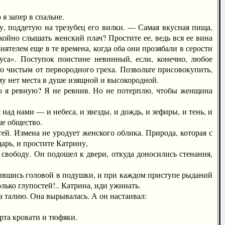
 запер в спальне.
, поддетую на трезубец его вилки. — Самая вкусная пища,
ойно слышать женский плач? Простите ее, ведь вся ее вина
ятелем еще в те времена, когда оба они прозябали в серости
са». Поступок поистине невинный, если, конечно, любое
 чистым от первородного греха. Позвольте присовокупить,
му нет места в душе изящной и высокородной.
 я ревную? Я не ревнив. Но не потерплю, чтобы женщина
 нами — и небеса, и звезды, и дождь, и зефиры, и тень, и
ше общество.
. Измена не уродует женского облика. Природа, которая с
арь, и простите Катрину,
вободу. Он подошел к двери, откуда доносились стенания,
ывшись головой в подушки, и при каждом приступе рыданий
лько глупостей!.. Катрина, иди ужинать.
а талию. Она вырывалась. А он настаивал:
та кровати и тюфяки.