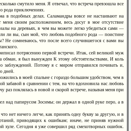
олько смутило меня. Я отвечал, что встреча превзошла все
го рода приключениях.
 в подобных делах. Саламандры вовсе не настаивают на
т меня своим расположением, весь досуг в мое отсутствие
иалы на деревьях, в чем вы можете легко убедиться сами —
или ли вы, сын мой, что любовь подобного рода — поистине
лы? Не сомневаюсь, что после всего случившегося с вами вы
танского.
риписал потрясению первой встречи. Итак, сей великий муж
за обман, я был вынужден К этому обстоятельствами, И коль
го заблуждений. Потому я с миром отправился почивать и,
ю дней.
жились в моей спальне с гораздо большим удобством, чем в
кой забавой в сравнении с тем, на что вдохновила нас любовь
чу раз поклялась в новой и скорой встрече, называя меня при
л над папирусом Зосимы; он держал в одной руке перо, а в
о нет ничего легче, как принять одну букву за другую, и в
ртаний, приводящих к ошибкам; иначе, не приняв нужной
й хуле. Сегодня я уже совершил ряд смехотворных ошибок.