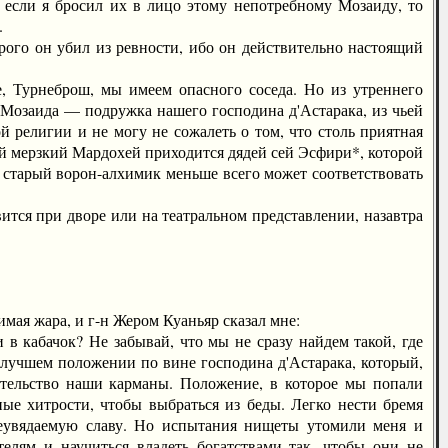
 если я бросил их в лицо этому непотребному Мозаиду, то
.
ого он убил из ревности, ибо он действительно настоящий
урнеброш, мы имеем опасного соседа. Но из утреннего
 Мозаида — подружка нашего господина д'Астарака, из чьей
ой религии и не могу не сожалеть о том, что столь приятная
ей мерзкий Мардохей приходится дядей сей Эсфири*, которой
 старый ворон-алхимик меньше всего может соответствовать
тся при дворе или на театральном представлении, назавтра
ая жара, и г-н Жером Куаньяр сказал мне:
 кабачок? Не забывай, что мы не сразу найдем такой, где
в лучшем положении по вине господина д'Астарака, который,
детельство наши карманы. Положение, в которое мы попали
ные хитрости, чтобы выбраться из беды. Легко нести бремя
неувядаемую славу. Но испытания нищеты утомили меня и
елям и научиться владеть богатствами так, чтобы они не