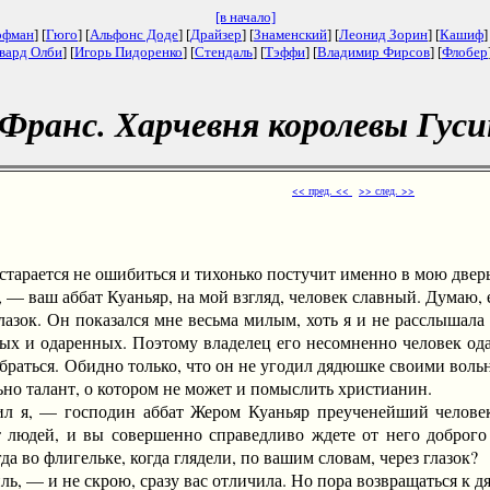
[в начало]
офман
] [
Гюго
] [
Альфонс Доде
] [
Драйзер
] [
Знаменский
] [
Леонид Зорин
] [
Кашиф
]
вард Олби
] [
Игорь Пидоренко
] [
Стендаль
] [
Тэффи
] [
Владимир Фирсов
] [
Флобер
Франс. Харчевня королевы Гус
<< пред. <<
>> след. >>
арается не ошибиться и тихонько постучит именно в мою дверь,
аш аббат Куаньяр, на мой взгляд, человек славный. Думаю, его
глазок. Он показался мне весьма милым, хоть я и не расслышал
х и одаренных. Поэтому владелец его несомненно человек одар
раться. Обидно только, что он не угодил дядюшке своими вол
ьно талант, о котором не может и помыслить христианин.
 — господин аббат Жером Куаньяр преученейший человек и
 людей, и вы совершенно справедливо ждете от него доброго 
да во флигельке, когда глядели, по вашим словам, через глазок?
 — и не скрою, сразу вас отличила. Но пора возвращаться к д