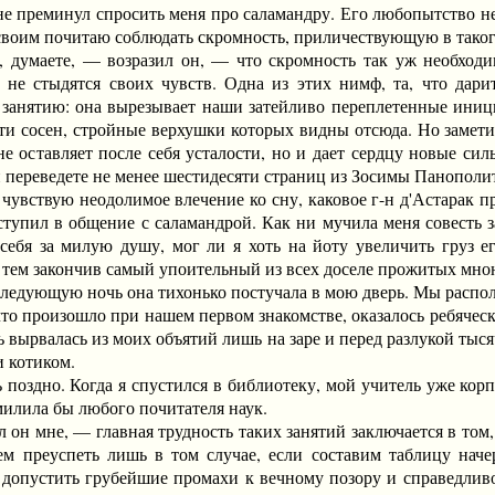
преминул спросить меня про саламандру. Его любопытство неск
 своим почитаю соблюдать скромность, приличествующую в тако
аете, — возразил он, — что скромность так уж необходима
 не стыдятся своих чувств. Одна из этих нимф, та, что дари
 занятию: она вырезывает наши затейливо переплетенные иниц
ти сосен, стройные верхушки которых видны отсюда. Но замет
не оставляет после себя усталости, но и дает сердцу новые си
 переведете не менее шестидесяти страниц из Зосимы Панополи
увствую неодолимое влечение ко сну, каковое г-н д'Астарак п
вступил в общение с саламандрой. Как ни мучила меня совесть 
себя за милую душу, мог ли я хоть на йоту увеличить груз е
у, тем закончив самый упоительный из всех доселе прожитых мно
дующую ночь она тихонько постучала в мою дверь. Мы располо
, что произошло при нашем первом знакомстве, оказалось ребячес
ь вырвалась из моих объятий лишь на заре и перед разлукой тыся
и котиком.
оздно. Когда я спустился в библиотеку, мой учитель уже корпе
милила бы любого почитателя наук.
мне, — главная трудность таких занятий заключается в том, чт
 преуспеть лишь в том случае, если составим таблицу наче
допустить грубейшие промахи к вечному позору и справедливо