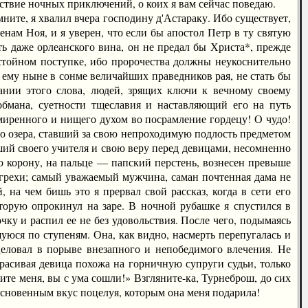
едствие ночных приключений, о коих я вам сейчас поведаю.
ите, я хвалил вчера господину д'Астараку. Ибо существует,
нам Ноя, и я уверен, что если бы апостол Петр в ту святую
ь даже орлеанского вина, он не предал бы Христа*, прежде
остойном поступке, ибо пророчества должны неукоснительно
ы ему ныне в сонме величайших праведников рая, не стать бы
нии этого слова, людей, зрящих ключи к вечному своему
обмана, суетности тщеславия и наставляющий его на путь
миренного и нищего духом во посрамление гордецу! О чудо!
го озера, ставший за свою непроходимую подлость предметом
ший своего учителя и свою веру перед девицами, несомненно
ю корону, на пальце — папский перстень, вознесен превыше
 грехи; самый уважаемый мужчина, саман почтенная дама не
 на чем бишь это я прервал свой рассказ, когда в сети его
оторую опрокинул на заре. В ночной рубашке я спустился в
чку и распил ее не без удовольствия. После чего, подымаясь
уюся по ступеням. Она, как видно, насмерть перепугалась и
оцеловал в порыве внезапного и непобедимого влечения. Не
красивая девица похожа на горничную супруги судьи, только
ите меня, вы с ума сошли!» Взгляните-ка, Турнеброш, до сих
косновенным вкус поцелуя, которым она меня подарила!