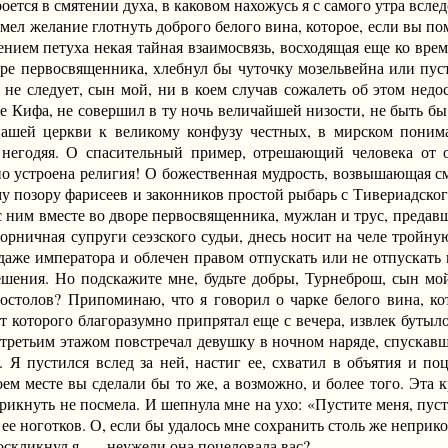
оется в смятении духа, в каковом нахожусь я с самого утра всл
 желание глотнуть доброго белого вина, которое, если вы помн
ием петуха некая тайная взаимосвязь, восходящая еще ко време
оре первосвященника, хлебнул бы чуточку мозельвейна или пуст
 не следует, сын мой, ни в коем случав сожалеть об этом нед
же Кифа, не совершил в ту ночь величайшей низости, не быть б
ашей церкви к великому конфузу честных, в мирском понима
 негодяя. О спасительный пример, отрешающий человека от 
зно устроена религия! О божественная мудрость, возвышающая с
му позору фарисеев и законников простой рыбарь с Тивериадско
с ним вместе во дворе первосвященника, мужлан и трус, предав
орничная супруги сеэзского судьи, днесь носит на челе тройну
 даже императора и облечен правом отпускать или не отпускать
ешения. Но подскажите мне, будьте добры, Турнеброш, сын мой,
апостолов? Припоминаю, что я говорил о чарке белого вина, к
т которого благоразумно припрятал еще с вечера, извлек бутыло
 третьим этажом повстречал девушку в ночном наряде, спускавш
. Я пустился вслед за ней, настиг ее, схватил в объятия и п
ем месте вы сделали бы то же, а возможно, и более того. Эта 
крикнуть не посмела. И шепнула мне на ухо: «Пустите меня, пуст
 ее ноготков. О, если бы удалось мне сохранить столь же непри
кликнул я, — неужели она поцеловала вас?