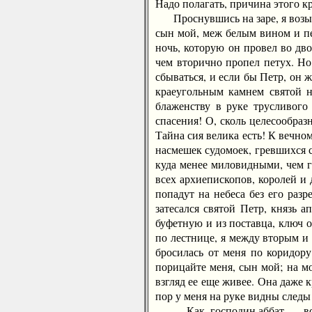
Надо полагать, причина этого кр
Проснувшись на заре, я возымел
сын мой, меж белым вином и пен
ночь, которую он провел во дв
чем вторично пропел петух. Но
сбываться, и если бы Петр, он 
краеугольным камнем святой н
блаженству в руке трусливого
спасения! О, сколь целесообра
Тайна сия велика есть! К вечно
насмешек судомоек, гревшихся 
куда менее миловидными, чем г
всех архиепископов, королей и
попадут на небеса без его разр
затесался святой Петр, князь 
буфетную и из поставца, ключ о
по лестнице, я между вторым и
бросилась от меня по коридору
порицайте меня, сын мой; на мо
взгляд ее еще живее. Она даже 
пор у меня на руке видны следы
— Как, господин аббат, — вос