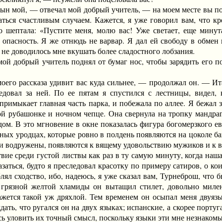
мой, — отвечал мой добрый учитель, — на моем месте вы полу
аться счастливым случаем. Кажется, я уже говорил вам, что кр
о шептала: «Пустите меня, молю вас! Уже светает, еще минута
 опасность. Я же отнюдь не варвар. Я дал ей свободу в обмен 
и не доводилось мне вкушать более сладостного лобзания.
й добрый учитель поднял от бумаг нос, чтобы зарядить его по
 рассказа удивит вас куда сильнее, — продолжал он. — Итак
довал за ней. По ее пятам я спустился с лестницы, видел, 
римыкает главная часть парка, и побежала по аллее. Я бежал з
ной рубашонке и ночном чепце. Она свернула на тропку мандраг
м. В это мгновение в окне показалась фигура богомерзкого евр
ных уродцах, которые ровно в полдень появляются на цоколе ба
ни водружены, появляются к вящему удовольствию мужиков и к 
среди густой листвы как раз в ту самую минуту, когда наша 
азаться, будто я преследовал красотку по примеру сатиров, о ко
лял сходство, ибо, надеюсь, я уже сказал вам, Турнеброш, что
 грязной желтой хламиды он вытащил стилет, довольно милень
ажется такой уж дряхлой. Тем временем он осыпал меня двуяз
ать, что ругался он на двух языках; испанские, а скорее порт
лось уловить их точный смысл, поскольку языки эти мне незнаком