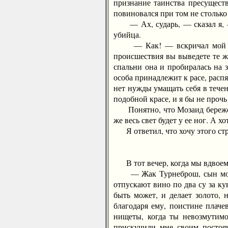
признание таинства пресуществ
повиновался при том не столько
— Ах, сударь, — сказал я, — 
убийца.
— Как! — вскричал мой добр
происшествия вы выведете те ж
спальни она и пробиралась на з
особа принадлежит к расе, рас
нет нужды умащать себя в тече
подобной красе, и я бы не прочь
Понятно, что Мозаид бережет е
же весь свет будет у ее ног. А х
Я ответил, что хочу этого стр
В тот вечер, когда мы вдвоем 
— Жак Турнеброш, сын мой, не
отпускают вино по два су за к
быть может, и делает золото, 
благодаря ему, поистине плаче
нищеты, когда ты невозмутим
прискучили мне своим постоян