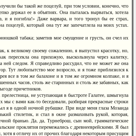
чили бы такой же поцелуй, при том условии, конечно, что
епко держал ее в объятиях. Она пыталась вырваться, хотела
, и я погибла!» Даже варвара, и того тронул бы ее страх,
на поцелуй, который она тут же запечатлела на моих устах.
нюшкой табака; заметив мое смущение и грусть, он счел их
, к великому своему сожалению, я выпустил красотку, но,
как пересекла она прихожую, выскользнула через калитку,
а ней следом. Я справедливо рассудил, что не может же она
ор. Тут любопытство мое возросло, и я тоже приблизился к
ея все в том же балахоне и в том же огромном колпаке, и я
шенных часов, столь же старинных и столь же забавных, как
выгоде причетников.
прелестница, не уступающая в быстроте Галатее, шмыгнула
их мы с вами как-то беседовали, разбирая прекрасные строки
 был я в одной ночной рубашке. При виде меня глаза Мозаида
кий стилетик, и стал в окне размахивать рукой, которая,
ычной бранью. Да, да, Турнеброш, сын мой, грамматические
угальские проклятия перемежались с древнееврейскими. Я был
ы, хотя я отличу их от прочих благодаря некоторым присущим