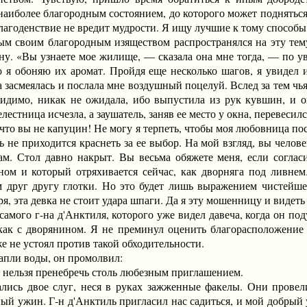
я наиболее благородным состоянием, до которого может поднять
благоденствие не вредит мудрости. Я ищу лучшие к тому способы,
воим благородным изяществом распространялся на эту тему, 
ну. «Вы узнаете мое жилище, — сказала она мне тогда, — по ув
что я обоняю их аромат. Пройдя еще несколько шагов, я увидел
а засмеялась и послала мне воздушный поцелуй. Вслед за тем чья
видимо, никак не ожидала, ибо выпустила из рук кувшин, и о
лестница исчезла, а заушатель, заняв ее место у окна, перевесил
то вы не капуцин! Не могу я терпеть, чтобы моя любовница пос
ь не приходится краснеть за ее выбор. На мой взгляд, вы челове
ам. Стол давно накрыт. Вы весьма обяжете меня, если согласи
ом и который отряхивается сейчас, как дворняга под ливнем.
 друг другу глотки. Но это будет лишь выражением чистейшей
я, эта девка не стоит удара шпаги. Да я эту мошенницу и видеть
ого г-на д'Анктиля, которого уже видел давеча, когда он поду
ак с дворянином. Я не преминул оценить благорасположение г
е не устоял против такой обходительности.
пли воды, он промолвил:
ельзя пренебречь столь любезным приглашением.
 двое слуг, неся в руках зажженные факелы. Они провели н
ный ужин. Г-н д'Анктиль пригласил нас садиться, и мой добрый