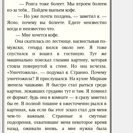
— Ронга тоже болеет. Мы втроем болеем
из-за тебя... Пойдем выпьем кофе.
— Но уже почти полдень, — заметил я. —
Ясно, почему вы болеете. Едите неизвестно
когда и неизвестно что.
— Мне хочется кофе.
Она скатилась по лестнице, насвистывая по-
мужски, гепард вился около нее. Я тоже
спустился и вошел в гостиную. Тут же
машинально поискал глазами картину, которая
стояла повернутой к стене. Но она исчезла.
«Уничтожила», — подумал я. Странно. Почему
уничтожила? Я прислушался. На кухне Мириам
звенела чашками. Я быстро стал рыться среди
картин, лежавших грудами тут и там. Я помнил
ее формат; будь она в комнате — я сразу заметил
бы ее. В полной тишине я ожесточенно рылся в
картинах, как если бы этот эскиз стал для меня
чем-то важным. Странные и смутные
подозрения, охватившие меня некоторое время
назад, оживали вновь, а мне нужна была