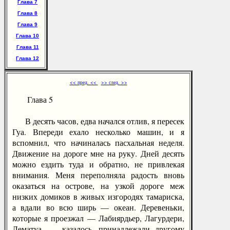
Глава 7
Глава 8
Глава 9
Глава 10
Глава 11
Глава 12
<< пред. <<
>> след. >>
Глава 5
В десять часов, едва начался отлив, я пересек
Гуа. Впереди ехало несколько машин, и я
вспомнил, что начиналась пасхальная неделя.
Движение на дороге мне на руку. Дней десять
можно ездить туда и обратно, не привлекая
внимания. Меня переполняла радость вновь
оказаться на острове, на узкой дороге меж
низких домиков в живых изгородях тамариска,
а вдали во всю ширь — океан. Деревеньки,
которые я проезжал — Лабиярдьер, Лагурдери,
Лематуа, — казалось, принадлежали другому