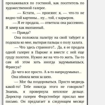
прохаживался по гостиной, как посетитель по
художественной галерее.
— Кстати, — произнес я, — что-то не
видно той картины... ну... той, с карьером.
— Я ее продала, — ответила она рассеянно.
Я замер как вкопанный.
— Правда?
Она положила палитру на свой табурет и
подошла ко мне, вытирая пальцы о полу халата.
— Что здесь странного?.. Да, я ее продала
одной галерее в Париже и вместе с ней еще
груду полотен. Нужно же на что-то жить. Ты-то
сам об этом хоть иногда задумываешься,
Франсуа?
До чего все просто. А я-то напридумывал...
Она обняла меня за шею.
— Мог бы поздороваться. Просто медведь
какой-то! Тебе никогда этого не говорили?
Знаешь, я провернула неплохое дельце.
Директор галереи Фюрстенберг прислал мне
письмо. Он предлагает в следующем месяце