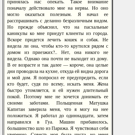
принялась нас опекать. Такое внимание
поначалу действовало мне на нервы. Но оно
могло оказаться полезным. Я начал ее
расспрашивать с деланно безразличным видом.
Но прежде объяснил, что на пасхальные
каникулы ко мне приедут клиенты из города.
Вскоре придется лечить кошек и собак. Не
видела ли она, чтобы кто-то крутился рядом с
домом из приезжих?.. Нет, она никого не
видела. Однако она почти не выходит из дому.
В ее возрасте и так далее — короче, она целые
дни проводила на кухне, откуда ей видна дорога
и мой дом. Я попросил ее предупредить, если
кто будет, судя по всему, искать меня. Жена
быстро утомляется, и ей нужен длительный
покой. Поэтому мне не хочется донимать ее
своими заботами. Польщенная Матушка
Капитан заверила меня, что я могу на нее
положиться. Я работал до одиннадцати, затем
направился в Гуа. Машин прибавилось,
большинство шло из Парижа. Я чувствовал себя
уверенно. Совесть моя была чиста, но меня