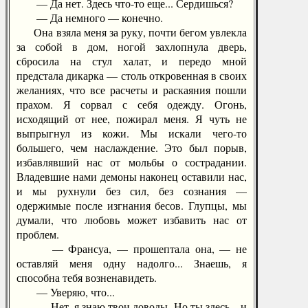
— Да нет. Здесь что-то еще... Сердишься?
— Да немного — конечно.
Она взяла меня за руку, почти бегом увлекла
за собой в дом, ногой захлопнула дверь,
сбросила на стул халат, и передо мной
предстала дикарка — столь откровенная в своих
желаниях, что все расчеты и раскаяния пошли
прахом. Я сорвал с себя одежду. Огонь,
исходящий от нее, пожирал меня. Я чуть не
выпрыгнул из кожи. Мы искали чего-то
большего, чем наслаждение. Это был порыв,
избавлявший нас от мольбы о сострадании.
Владевшие нами демоны наконец оставили нас,
и мы рухнули без сил, без сознания —
одержимые после изгнания бесов. Глупцы, мы
думали, что любовь может избавить нас от
проблем.
— Франсуа, — прошептала она, — не
оставляй меня одну надолго... Знаешь, я
способна тебя возненавидеть.
— Уверяю, что...
— Нет, я знаю твои доводы. Но ты здесь... и