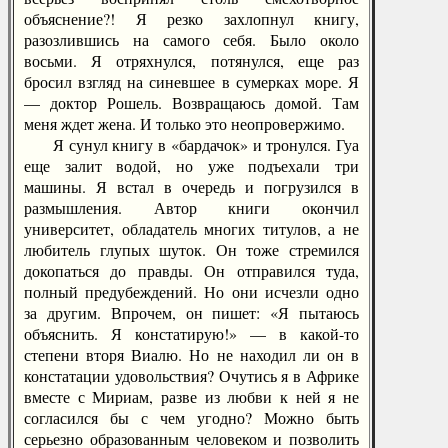
объяснение?! Я резко захлопнул книгу,
разозлившись на самого себя. Было около
восьми. Я отряхнулся, потянулся, еще раз
бросил взгляд на синевшее в сумерках море. Я
— доктор Рошель. Возвращаюсь домой. Там
меня ждет жена. И только это неопровержимо.
Я сунул книгу в «бардачок» и тронулся. Гуа
еще залит водой, но уже подъехали три
машины. Я встал в очередь и погрузился в
размышления. Автор книги окончил
университет, обладатель многих титулов, а не
любитель глупых шуток. Он тоже стремился
докопаться до правды. Он отправился туда,
полный предубеждений. Но они исчезли одно
за другим. Впрочем, он пишет: «Я пытаюсь
объяснить. Я констатирую!» — в какой-то
степени вторя Виалю. Но не находил ли он в
констатации удовольствия? Очутись я в Африке
вместе с Мириам, разве из любви к ней я не
согласился бы с чем угодно? Можно быть
серьезно образованным человеком и позволить