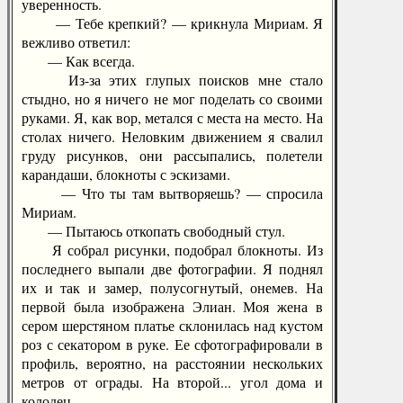
уверенность.
— Тебе крепкий? — крикнула Мириам. Я
вежливо ответил:
— Как всегда.
Из-за этих глупых поисков мне стало
стыдно, но я ничего не мог поделать со своими
руками. Я, как вор, метался с места на место. На
столах ничего. Неловким движением я свалил
груду рисунков, они рассыпались, полетели
карандаши, блокноты с эскизами.
— Что ты там вытворяешь? — спросила
Мириам.
— Пытаюсь откопать свободный стул.
Я собрал рисунки, подобрал блокноты. Из
последнего выпали две фотографии. Я поднял
их и так и замер, полусогнутый, онемев. На
первой была изображена Элиан. Моя жена в
сером шерстяном платье склонилась над кустом
роз с секатором в руке. Ее сфотографировали в
профиль, вероятно, на расстоянии нескольких
метров от ограды. На второй... угол дома и
колодец.