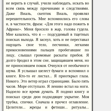
не верить в случай, учили наблюдать, искать во
всем связь между причинами и следствиями.
Даже Виаль, скептик Виаль, проявлял
нерешительность. Мне вспомнились его слова
и, в частности, фраза: «Для этого надо пожить в
Африке». Меня бросило в жар, голова гудела.
Мне казалось, что я — подсудимый в тщетных
поисках выхода. Я заснул, хоть и не переставал
ощущать свое тело, песчинки, легкими
прикосновениями пальцев пробегавшие по
лицу, слышал громовые раскаты прибоя. Я
долго бродил в этом сне, защищавшем меня, но
не приносившем покоя. Очнулся от необычного
шума. Я услышал шелест бумаги и вспомнил о
книге. Кто-то ее листал... Я приоткрыл глаза.
Никого. Это ветер играл страницами. Было пять
часов. Море отступало. Я лениво встал на ноги.
Надоело все время думать. Я поднял книгу и
поискал среди дюн подходящее укрытие. Моя
трубка, спички. Сначала я прочел оглавление.
Целители... жрецы и фетиши... ритуалы...