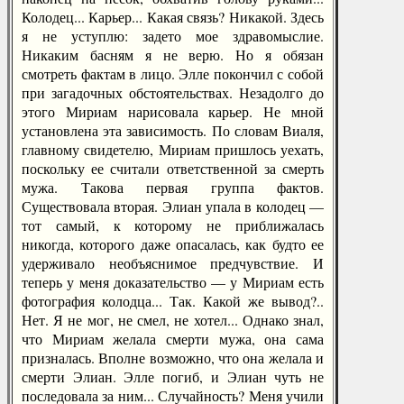
Колодец... Карьер... Какая связь? Никакой. Здесь
я не уступлю: задето мое здравомыслие.
Никаким басням я не верю. Но я обязан
смотреть фактам в лицо. Элле покончил с собой
при загадочных обстоятельствах. Незадолго до
этого Мириам нарисовала карьер. Не мной
установлена эта зависимость. По словам Виаля,
главному свидетелю, Мириам пришлось уехать,
поскольку ее считали ответственной за смерть
мужа. Такова первая группа фактов.
Существовала вторая. Элиан упала в колодец —
тот самый, к которому не приближалась
никогда, которого даже опасалась, как будто ее
удерживало необъяснимое предчувствие. И
теперь у меня доказательство — у Мириам есть
фотография колодца... Так. Какой же вывод?..
Нет. Я не мог, не смел, не хотел... Однако знал,
что Мириам желала смерти мужа, она сама
призналась. Вполне возможно, что она желала и
смерти Элиан. Элле погиб, и Элиан чуть не
последовала за ним... Случайность? Меня учили