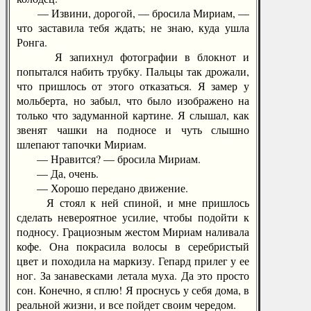
— Извини, дорогой, — бросила Мириам, —
что заставила тебя ждать; не знаю, куда ушла
Ронга.
Я запихнул фотографии в блокнот и
попытался набить трубку. Пальцы так дрожали,
что пришлось от этого отказаться. Я замер у
мольберта, но забыл, что было изображено на
только что задуманной картине. Я слышал, как
звенят чашки на подносе и чуть слышно
шлепают тапочки Мириам.
— Нравится? — бросила Мириам.
— Да, очень.
— Хорошо передано движение.
Я стоял к ней спиной, и мне пришлось
сделать невероятное усилие, чтобы подойти к
подносу. Грациозным жестом Мириам наливала
кофе. Она покрасила волосы в серебристый
цвет и походила на маркизу. Гепард прилег у ее
ног. За занавесками летала муха. Да это просто
сон. Конечно, я сплю! Я проснусь у себя дома, в
реальной жизни, и все пойдет своим чередом.