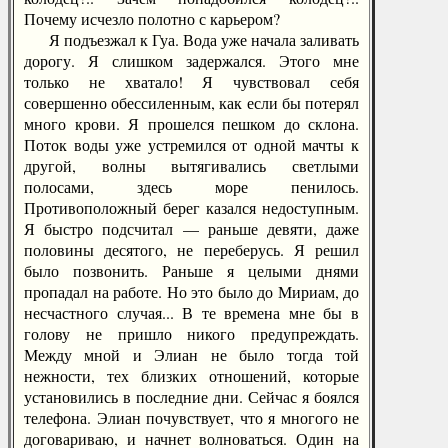
Почему исчезло полотно с карьером?
Я подъезжал к Гуа. Вода уже начала заливать
дорогу. Я слишком задержался. Этого мне
только не хватало! Я чувствовал себя
совершенно обессиленным, как если бы потерял
много крови. Я прошелся пешком до склона.
Поток воды уже устремился от одной мачты к
другой, волны вытягивались светлыми
полосами, здесь море пенилось.
Противоположный берег казался недоступным.
Я быстро подсчитал — раньше девяти, даже
половины десятого, не переберусь. Я решил
было позвонить. Раньше я целыми днями
пропадал на работе. Но это было до Мириам, до
несчастного случая... В те времена мне бы в
голову не пришло никого предупреждать.
Между мной и Элиан не было тогда той
нежности, тех близких отношений, которые
установились в последние дни. Сейчас я боялся
телефона. Элиан почувствует, что я многого не
договариваю, и начнет волноваться. Один на