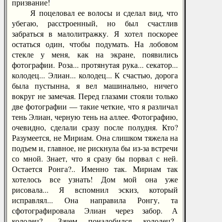
призвание!
Я поцеловал ее волосы и сделал вид, что
убегаю, расстроенный, но был счастлив
забраться в малолитражку. Я хотел поскорее
остаться один, чтобы подумать. На лобовом
стекле у меня, как на экране, появились
фотографии. Роза... протянутая рука... секатор...
колодец... Элиан... колодец... К счастью, дорога
была пустынна, я вел машинально, ничего
вокруг не замечая. Перед глазами стояли только
две фотографии — такие четкие, что я различал
тень Элиан, черную тень на аллее. Фотографию,
очевидно, сделали сразу после полудня. Кто?
Разумеется, не Мириам. Она слишком тяжела на
подъем и, главное, не рискнула бы из-за встречи
со мной. Знает, что я сразу бы порвал с ней.
Остается Ронга?.. Именно так. Мириам так
хотелось все узнать! Дом мой она уже
рисовала... Я вспомнил эскиз, который
исправлял... Она направила Ронгу, та
сфотографировала Элиан через забор. А
колодец?.. Зачем понадобился колодец?..