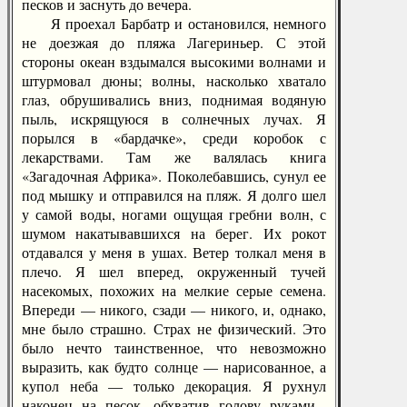
песков и заснуть до вечера.
Я проехал Барбатр и остановился, немного
не доезжая до пляжа Лагериньер. С этой
стороны океан вздымался высокими волнами и
штурмовал дюны; волны, насколько хватало
глаз, обрушивались вниз, поднимая водяную
пыль, искрящуюся в солнечных лучах. Я
порылся в «бардачке», среди коробок с
лекарствами. Там же валялась книга
«Загадочная Африка». Поколебавшись, сунул ее
под мышку и отправился на пляж. Я долго шел
у самой воды, ногами ощущая гребни волн, с
шумом накатывавшихся на берег. Их рокот
отдавался у меня в ушах. Ветер толкал меня в
плечо. Я шел вперед, окруженный тучей
насекомых, похожих на мелкие серые семена.
Впереди — никого, сзади — никого, и, однако,
мне было страшно. Страх не физический. Это
было нечто таинственное, что невозможно
выразить, как будто солнце — нарисованное, а
купол неба — только декорация. Я рухнул
наконец на песок, обхватив голову руками...