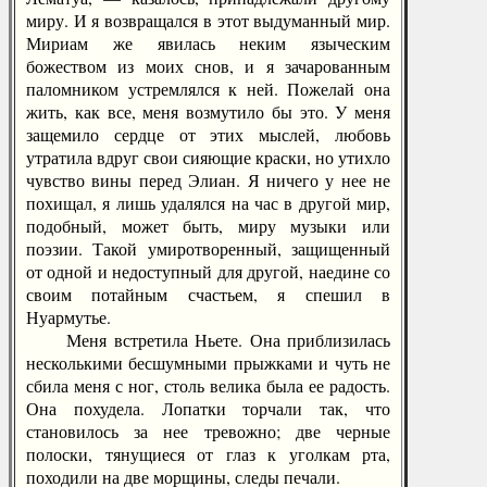
миру. И я возвращался в этот выдуманный мир.
Мириам же явилась неким языческим
божеством из моих снов, и я зачарованным
паломником устремлялся к ней. Пожелай она
жить, как все, меня возмутило бы это. У меня
защемило сердце от этих мыслей, любовь
утратила вдруг свои сияющие краски, но утихло
чувство вины перед Элиан. Я ничего у нее не
похищал, я лишь удалялся на час в другой мир,
подобный, может быть, миру музыки или
поэзии. Такой умиротворенный, защищенный
от одной и недоступный для другой, наедине со
своим потайным счастьем, я спешил в
Нуармутье.
Меня встретила Ньете. Она приблизилась
несколькими бесшумными прыжками и чуть не
сбила меня с ног, столь велика была ее радость.
Она похудела. Лопатки торчали так, что
становилось за нее тревожно; две черные
полоски, тянущиеся от глаз к уголкам рта,
походили на две морщины, следы печали.