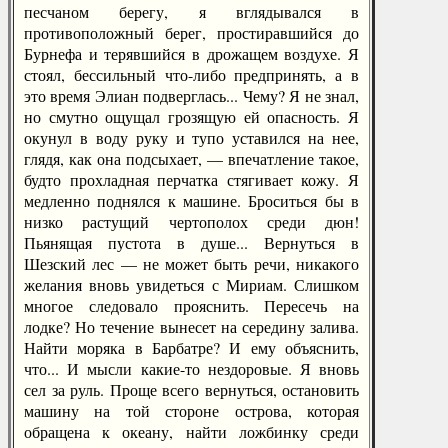
песчаном берегу, я вглядывался в
противоположный берег, простиравшийся до
Бурнефа и терявшийся в дрожащем воздухе. Я
стоял, бессильный что-либо предпринять, а в
это время Элиан подверглась... Чему? Я не знал,
но смутно ощущал грозящую ей опасность. Я
окунул в воду руку и тупо уставился на нее,
глядя, как она подсыхает, — впечатление такое,
будто прохладная перчатка стягивает кожу. Я
медленно поднялся к машине. Броситься бы в
низко растущий чертополох среди дюн!
Пьянящая пустота в душе... Вернуться в
Шезский лес — не может быть речи, никакого
желания вновь увидеться с Мириам. Слишком
многое следовало прояснить. Пересечь на
лодке? Но течение вынесет на середину залива.
Найти моряка в Барбатре? И ему объяснить,
что... И мысли какие-то нездоровые. Я вновь
сел за руль. Проще всего вернуться, остановить
машину на той стороне острова, которая
обращена к океану, найти ложбинку среди