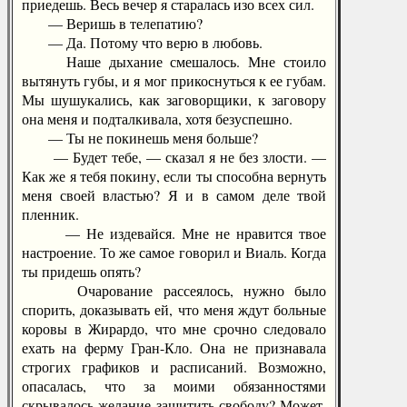
приедешь. Весь вечер я старалась изо всех сил.
— Веришь в телепатию?
— Да. Потому что верю в любовь.
Наше дыхание смешалось. Мне стоило
вытянуть губы, и я мог прикоснуться к ее губам.
Мы шушукались, как заговорщики, к заговору
она меня и подталкивала, хотя безуспешно.
— Ты не покинешь меня больше?
— Будет тебе, — сказал я не без злости. —
Как же я тебя покину, если ты способна вернуть
меня своей властью? Я и в самом деле твой
пленник.
— Не издевайся. Мне не нравится твое
настроение. То же самое говорил и Виаль. Когда
ты придешь опять?
Очарование рассеялось, нужно было
спорить, доказывать ей, что меня ждут больные
коровы в Жирардо, что мне срочно следовало
ехать на ферму Гран-Кло. Она не признавала
строгих графиков и расписаний. Возможно,
опасалась, что за моими обязанностями
скрывалось желание защитить свободу? Может,