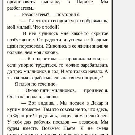
организовать выставку в Париже. Мы
разбогатеем...
— Разбогатеем? — повторил я.
— Ты что-то сегодня туго соображаешь,
мой милый. Что с тобой?
В ней чудилось мне какое-то скрытое
возбуждение. От радости и успеха ее бледные
щеки порозовели. Живопись в ее жизни значила
больше, чем моя любовь.
— Я подсчитала, — продолжала она, —
если упорно трудиться, то можно зарабатывать
до трех миллионов в год. И это только начало. А
ты сколько зарабатываешь на своем поприще?
Я плыл по течению.
— Около пяти миллионов, — произнес я.
Она захлопала в ладоши.
— Вот видишь... Мы поедем в Дакар и
купим поместье. Там это совсем не то, что здесь,
во Франции! Представь, вокруг дома целый лес.
У тебя для рабочих поездок — вездеход. Мы
будем вместе. Возьмем Ньете. Я не смела
строить планы, не зная, сумею ли продать свои