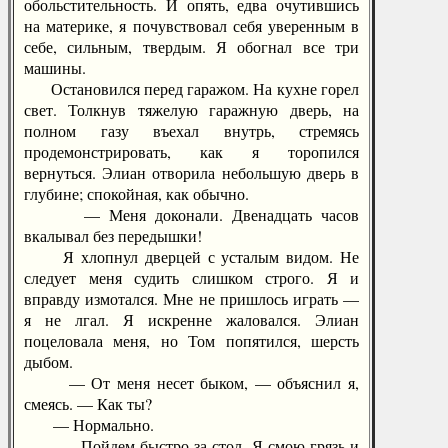
обольстительность. И опять, едва очутившись
на материке, я почувствовал себя уверенным в
себе, сильным, твердым. Я обогнал все три
машины.
Остановился перед гаражом. На кухне горел
свет. Толкнув тяжелую гаражную дверь, на
полном газу въехал внутрь, стремясь
продемонстрировать, как я торопился
вернуться. Элиан отворила небольшую дверь в
глубине; спокойная, как обычно.
— Меня доконали. Двенадцать часов
вкалывал без передышки!
Я хлопнул дверцей с усталым видом. Не
следует меня судить слишком строго. Я и
вправду измотался. Мне не пришлось играть —
я не лгал. Я искренне жаловался. Элиан
поцеловала меня, но Том попятился, шерсть
дыбом.
— От меня несет быком, — объяснил я,
смеясь. — Как ты?
— Нормально.
— Пойдем быстро за стол. Я смою грязь и