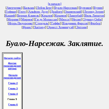
[в начало]
[
Аверченко
] [
Бальзак
] [
Лейла Берг
] [
Буало-Нарсежак
] [
Булгаков
] [
Бунин
]
[
Гофман
] [
Гюго
] [
Альфонс Доде
] [
Драйзер
] [
Знаменский
] [
Леонид Зорин
]
[
Кашиф
] [
Бернар Клавель
] [
Крылов
] [
Крымов
] [
Лакербай
] [
Виль Липатов
]
[
Мериме
] [
Мирнев
] [
Ги де Мопассан
] [
Мюссе
] [
Несин
] [
Эдвард Олби
]
[
Игорь Пидоренко
] [
Стендаль
] [
Тэффи
] [
Владимир Фирсов
] [
Флобер
]
[
Франс
] [
Хаггард
] [
Эрнест Хемингуэй
] [
Энтони
]
Буало-Нарсежак. Заклятие.
Начало сайта
Другие
произведения
автора
Начало
произведения
Глава 2
Глава 3
Глава 4
Глава 5
Глава 6