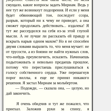
смущало, какие вопросы задать Мириам. Ведь у
нее тут же возникнут подозрения. И если у меня
будет обвиняющий тон, последует ссора,
разрыв, который ни к чему не приведет, а она
сможет продолжать действовать... издалека! Я
тут же рассердился на себя из-за этой глупой
мысли. А не лучше ли рассказать ей правду и
вскрыть нарыв одним махом? Но я не способен
двумя словами выразить то, что меня мучает: не
от трусости, а из боязни не найти нужных слов,
что-нибудь преувеличить, исказить. Начинаешь
подытоживать и невольно предаешь прошлое,
потому что перестаешь прислушиваться к
голосу собственного сердца. Уже перешагнув
порог виллы, я еще не принял никакого
решения. Я застал Мириам за мольбертом.
— Подожди, — сказала она, — целую, но
дай закончить.
Я очень обидчив и тут же пожалел, что
приехал. Заложив руки за спину, я