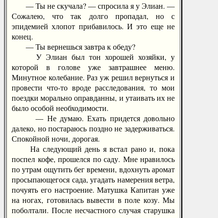
— Ты не скучала? — спросила я у Элиан. —
Сожалею, что так долго пропадал, но с
эпидемией хлопот прибавилось. И это еще не
конец.
— Ты вернешься завтра к обеду?
У Элиан был тон хорошей хозяйки, у
которой в голове уже завтрашнее меню.
Минутное колебание. Раз уж решил вернуться и
провести что-то вроде расследования, то мои
поездки морально оправданны, и утаивать их не
было особой необходимости.
— Не думаю. Ехать придется довольно
далеко, но постараюсь поздно не задерживаться.
Спокойной ночи, дорогая.
На следующий день я встал рано и, пока
поспел кофе, прошелся по саду. Мне нравилось
по утрам ощутить бег времени, вдохнуть аромат
просыпающегося сада, угадать намерения ветра,
почуять его настроение. Матушка Капитан уже
на ногах, готовилась вывести в поле козу. Мы
поболтали. После несчастного случая старушка