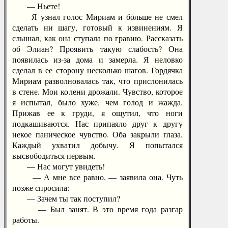
— Ньете!
Я узнал голос Мириам и больше не смел
сделать ни шагу, готовый к извинениям. Я
слышал, как она ступала по гравию. Рассказать
об Элиан? Проявить такую слабость? Она
появилась из-за дома и замерла. Я неловко
сделал в ее сторону несколько шагов. Гордячка
Мириам разволновалась так, что прислонилась
в стене. Мои колени дрожали. Чувство, которое
я испытал, было хуже, чем голод и жажда.
Прижав ее к груди, я ощутил, что ноги
подкашиваются. Нас припаяло друг к другу
некое паническое чувство. Оба закрыли глаза.
Каждый ухватил добычу. Я попытался
высвободиться первым.
— Нас могут увидеть!
— А мне все равно, — заявила она. Чуть
позже спросила:
— Зачем ты так поступил?
— Был занят. В это время года разгар
работы.