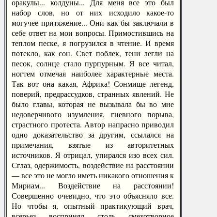
оракулы... колдуны... Для меня все это был
набор слов, но от них исходило какое-то
могучее притяжение... Они как бы заключали в
себе ответ на мои вопросы. Примостившись на
теплом песке, я погрузился в чтение. И время
потекло, как сон. Свет поблек, тени легли на
песок, солнце стало пурпурным. Я все читал,
ногтем отмечая наиболее характерные места.
Так вот она какая, Африка! Сонмище легенд,
поверий, предрассудков, странных явлений. Не
было главы, которая не вызывала бы во мне
недоверчивого изумления, гневного порыва,
страстного протеста. Автор напрасно приводил
одно доказательство за другим, ссылался на
примечания, взятые из авторитетных
источников. Я отрицал, упирался изо всех сил.
Сглаз, одержимость, воздействие на расстоянии
— все это не могло иметь никакого отношения к
Мириам... Воздействие на расстоянии!
Совершенно очевидно, что это объясняло все.
Но чтобы я, опытный практикующий врач,
всерьез воспринял столь смехотворное