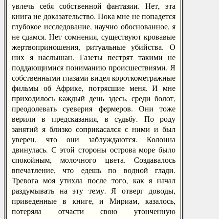
увлечь себя собственной фантазии. Нет, эта
книга не доказательство. Пока мне не попадется
глубокое исследование, научно обоснованное, я
не сдамся. Нет сомнения, существуют кровавые
жертвоприношения, ритуальные убийства. О
них я наслышан. Газеты пестрят такими не
поддающимися пониманию происшествиями. Я
собственными глазами видел короткометражные
фильмы об Африке, потрясшие меня. И мне
приходилось каждый день здесь, среди болот,
преодолевать суеверия фермеров. Они тоже
верили в предсказания, в судьбу. По роду
занятий я близко соприкасался с ними и был
уверен, что они заблуждаются. Колонна
двинулась. С этой стороны острова море было
спокойным, молочного цвета. Создавалось
впечатление, что едешь по водной глади.
Тревога моя утихла после того, как я начал
раздумывать на эту тему. Я отверг доводы,
приведенные в книге, и Мириам, казалось,
потеряла отчасти свою утонченную