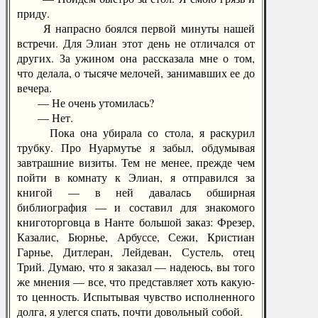
приду.
Я напрасно боялся первой минуты нашей
встречи. Для Элиан этот день не отличался от
других. За ужином она рассказала мне о том,
что делала, о тысяче мелочей, занимавших ее до
вечера.
— Не очень утомилась?
— Нет.
Пока она убирала со стола, я раскурил
трубку. Про Нуармутье я забыл, обдумывая
завтрашние визиты. Тем не менее, прежде чем
пойти в комнату к Элиан, я отправился за
книгой — в ней давалась обширная
библиография — и составил для знакомого
книготорговца в Нанте большой заказ: Фрезер,
Казалис, Бюрнье, Арбуссе, Сежи, Кристиан
Гарнье, Дитлеран, Лейдеван, Сустель, отец
Трий. Думаю, что я заказал — надеюсь, вы того
же мнения — все, что представляет хоть какую-
то ценность. Испытывая чувство исполненного
долга, я улегся спать, почти довольный собой.