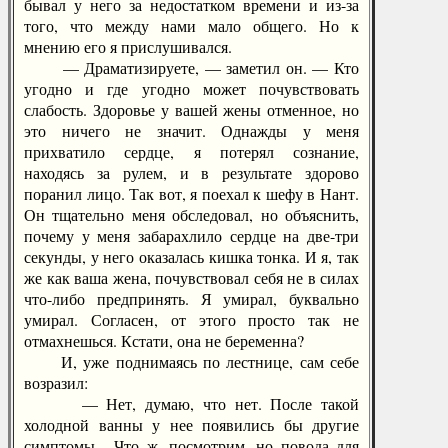
бывал у него за недостатком времени и из-за
того, что между нами мало общего. Но к
мнению его я прислушивался.
— Драматизируете, — заметил он. — Кто
угодно и где угодно может почувствовать
слабость. Здоровье у вашей жены отменное, но
это ничего не значит. Однажды у меня
прихватило сердце, я потерял сознание,
находясь за рулем, и в результате здорово
поранил лицо. Так вот, я поехал к шефу в Нант.
Он тщательно меня обследовал, но объяснить,
почему у меня забарахлило сердце на две-три
секунды, у него оказалась кишка тонка. И я, так
же как ваша жена, почувствовал себя не в силах
что-либо предпринять. Я умирал, буквально
умирал. Согласен, от этого просто так не
отмахнешься. Кстати, она не беременна?
И, уже поднимаясь по лестнице, сам себе
возразил:
— Нет, думаю, что нет. После такой
холодной ванны у нее появились бы другие
симптомы... Что ж, посмотрим, но повода для