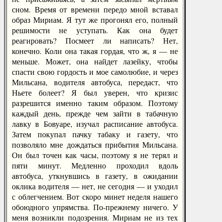
сном. Время от времени передо мной вставал
образ Мириам. Я тут же прогонял его, полный
решимости не уступать. Как она будет
реагировать? Посмеет ли написать? Нет,
конечно. Коли она такая гордая, что ж, я — не
меньше. Может, она найдет лазейку, чтобы
спасти свою гордость и мое самолюбие, и через
Мильсана, водителя автобуса, передаст, что
Ньете болеет? Я был уверен, что кризис
разрешится именно таким образом. Поэтому
каждый день, прежде чем зайти в табачную
лавку в Бовуаре, изучал расписание автобуса.
Затем покупал пачку табаку и газету, что
позволяло мне дождаться прибытия Мильсана.
Он был точен как часы, поэтому я не терял и
пяти минут. Медленно проходил вдоль
автобуса, уткнувшись в газету, в ожидании
оклика водителя — нет, не сегодня — и уходил
с облегчением. Вот скоро минет неделя нашего
обоюдного упрямства. По-прежнему ничего. У
меня возникли подозрения. Мириам не из тех