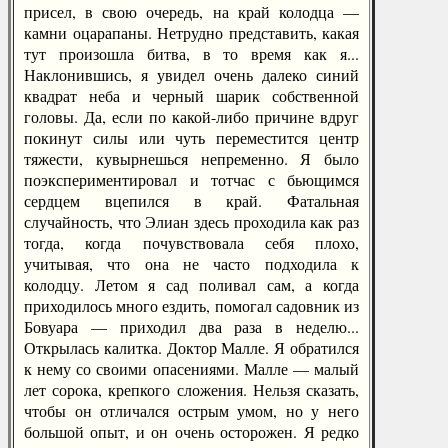
присел, в свою очередь, на край колодца —
камни оцарапаны. Нетрудно представить, какая
тут произошла битва, в то время как я...
Наклонившись, я увидел очень далеко синий
квадрат неба и черный шарик собственной
головы. Да, если по какой-либо причине вдруг
покинут силы или чуть переместится центр
тяжести, кувырнешься непременно. Я было
поэкспериментировал и тотчас с бьющимся
сердцем вцепился в край. Фатальная
случайность, что Элиан здесь проходила как раз
тогда, когда почувствовала себя плохо,
учитывая, что она не часто подходила к
колодцу. Летом я сад поливал сам, а когда
приходилось много ездить, помогал садовник из
Бовуара — приходил два раза в неделю...
Открылась калитка. Доктор Малле. Я обратился
к нему со своими опасениями. Малле — малый
лет сорока, крепкого сложения. Нельзя сказать,
чтобы он отличался острым умом, но у него
большой опыт, и он очень осторожен. Я редко