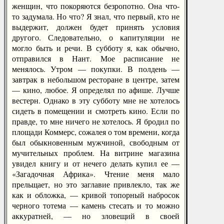
женщин, что покоряются безропотно. Она что-
то задумала. Но что? Я знал, что первый, кто не
выдержит, должен будет принять условия
другого. Следовательно, о капитуляции не
могло быть и речи. В субботу я, как обычно,
отправился в Нант. Мое расписание не
менялось. Утром — покупки. В полдень —
завтрак в небольшом ресторане в центре, затем
— кино, любое. Я определял по афише. Лучше
вестерн. Однако в эту субботу мне не хотелось
сидеть в помещении и смотреть кино. Если по
правде, то мне ничего не хотелось. Я бродил по
площади Коммерс, сожалея о том времени, когда
был обыкновенным мужчиной, свободным от
мучительных проблем. На витрине магазина
увидел книгу и от нечего делать купил ее —
«Загадочная Африка». Чтение меня мало
прельщает, но это заглавие привлекло, так же
как и обложка, — кривой топорный набросок
черного тотема — камень стесать и то можно
аккуратней, — но зловещий в своей