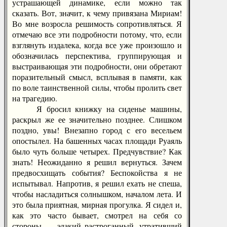
устрашающей динамике, если можно так
сказать. Вот, значит, к чему привязана Мириам!
Во мне возросла решимость сопротивляться. Я
отмечаю все эти подробности потому, что, если
взглянуть издалека, когда все уже произошло и
обозначилась перспектива, группирующая и
выстраивающая эти подробности, они обретают
поразительный смысл, всплывая в памяти, как
по воле таинственной силы, чтобы пролить свет
на трагедию.
Я бросил книжку на сиденье машины,
раскрыл же ее значительно позднее. Слишком
поздно, увы! Внезапно город с его весельем
опостылел. На башенных часах площади Руаяль
было чуть больше четырех. Предчувствие? Как
знать! Неожиданно я решил вернуться. Зачем
предвосхищать события? Беспокойства я не
испытывал. Напротив, я решил ехать не спеша,
чтобы насладиться солнышком, началом лета. И
это была приятная, мирная прогулка. Я сидел и,
как это часто бывает, смотрел на себя со
стороны — эдакий растроганный, утративший