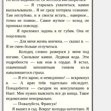
— Я старалась ухватиться, камни
выскальзывали... Я не сразу потеряла сознание.
Там неглубоко, и я смогла встать... наверное...
точно не помню... Самое жуткое — холод, он
проникал повсюду.
Я приложил ладонь к ее губам. Она ее
поцеловала.
— Для меня жизнь кончена, — сказал я. —
Я не смею больше отлучиться.
Колодец словно разверзся у меня под
ногами. Скользкие камни. Ледяная вода. Эти
подробности — как нож в сердце. Я встал,
охваченный непонятным гневом из-за
навалившегося страха.
— Я его зарою, и немедленно! — вскрикнул
я. — А врач тебя тщательно обследует.
Понадобится — съездим на консультацию в
Нант. Мне нужно выяснить все до конца. Такое
недомогание ненормально.
— Пожалуйста, Франсуа!
Я вышел в сад. Вокруг колодца натоптано. Я