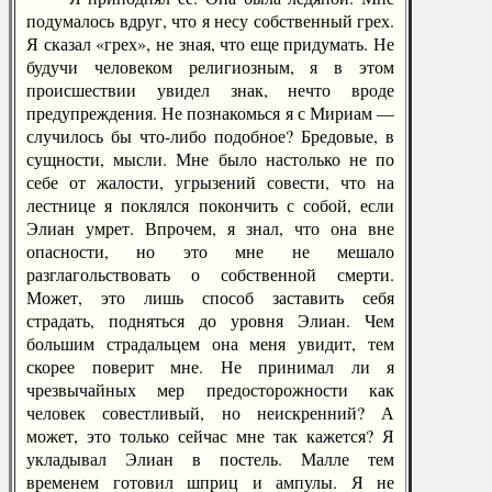
подумалось вдруг, что я несу собственный грех.
Я сказал «грех», не зная, что еще придумать. Не
будучи человеком религиозным, я в этом
происшествии увидел знак, нечто вроде
предупреждения. Не познакомься я с Мириам —
случилось бы что-либо подобное? Бредовые, в
сущности, мысли. Мне было настолько не по
себе от жалости, угрызений совести, что на
лестнице я поклялся покончить с собой, если
Элиан умрет. Впрочем, я знал, что она вне
опасности, но это мне не мешало
разглагольствовать о собственной смерти.
Может, это лишь способ заставить себя
страдать, подняться до уровня Элиан. Чем
большим страдальцем она меня увидит, тем
скорее поверит мне. Не принимал ли я
чрезвычайных мер предосторожности как
человек совестливый, но неискренний? А
может, это только сейчас мне так кажется? Я
укладывал Элиан в постель. Малле тем
временем готовил шприц и ампулы. Я не