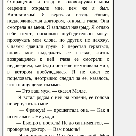
Отвращение и стыд в головокружительном
озарении открыли мне, кем же я был.
Виновником! Я вернулся назад. Элиан,
поддерживаемая доктором, открыла глаза. Она
смотрела на меня. Я заплакал навзрыд. Я отдаю
себе отчет, насколько неубедительно могут
прозвучать мои слова, но других не нахожу.
Спазмы сдавили грудь. Я перестал терзаться,
вновь мог выдержать ее взгляд; жизнь
возвращалась к ней, глаза ее смотрели с
недоверием, как будто она еще не узнавала мир,
в котором пробуждалась. Я не смел ее
поцеловать, неотрывно следил за ее, казалось,
что-то ищущими глазами.
— Это ваш муж, — сказал Малле.
Я встал рядом с ней на колени, ее голова
повернулась ко мне.
— Франсуа! — прошептала она. — Как я
испугалась... Не уходи.
— Быстро в постель! Не до сантиментов, —
проворчал доктор. — Вам помочь?
Я приподнял ее. Она была ледяной. Мне