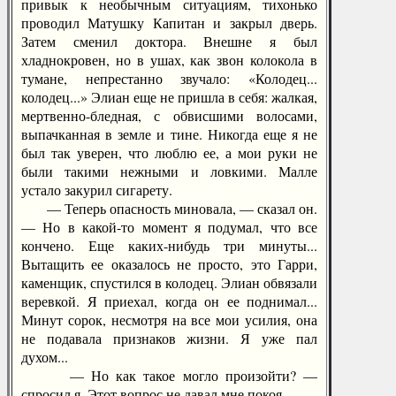
привык к необычным ситуациям, тихонько
проводил Матушку Капитан и закрыл дверь.
Затем сменил доктора. Внешне я был
хладнокровен, но в ушах, как звон колокола в
тумане, непрестанно звучало: «Колодец...
колодец...» Элиан еще не пришла в себя: жалкая,
мертвенно-бледная, с обвисшими волосами,
выпачканная в земле и тине. Никогда еще я не
был так уверен, что люблю ее, а мои руки не
были такими нежными и ловкими. Малле
устало закурил сигарету.
— Теперь опасность миновала, — сказал он.
— Но в какой-то момент я подумал, что все
кончено. Еще каких-нибудь три минуты...
Вытащить ее оказалось не просто, это Гарри,
каменщик, спустился в колодец. Элиан обвязали
веревкой. Я приехал, когда он ее поднимал...
Минут сорок, несмотря на все мои усилия, она
не подавала признаков жизни. Я уже пал
духом...
— Но как такое могло произойти? —
спросил я. Этот вопрос не давал мне покоя.