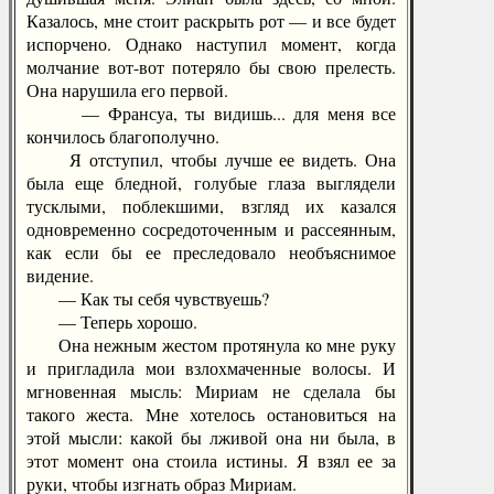
Казалось, мне стоит раскрыть рот — и все будет
испорчено. Однако наступил момент, когда
молчание вот-вот потеряло бы свою прелесть.
Она нарушила его первой.
— Франсуа, ты видишь... для меня все
кончилось благополучно.
Я отступил, чтобы лучше ее видеть. Она
была еще бледной, голубые глаза выглядели
тусклыми, поблекшими, взгляд их казался
одновременно сосредоточенным и рассеянным,
как если бы ее преследовало необъяснимое
видение.
— Как ты себя чувствуешь?
— Теперь хорошо.
Она нежным жестом протянула ко мне руку
и пригладила мои взлохмаченные волосы. И
мгновенная мысль: Мириам не сделала бы
такого жеста. Мне хотелось остановиться на
этой мысли: какой бы лживой она ни была, в
этот момент она стоила истины. Я взял ее за
руки, чтобы изгнать образ Мириам.