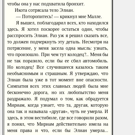
чтобы она у нас подхватила бронхит.
Икота сотрясала тело Элиан.
— Поторопитесь! — крикнул мне Малле.
Я вышел, поблагодарил всех, кто находился
здесь. Я хотел поскорее остаться один, чтобы
расспросить Элиан. Раз уж я решил сказать все,
то должен подчеркнуть эту деталь. Несмотря на
потрясение, у меня засела одна мысль: узнать,
что произошло. При чем тут колодец?.. Меня бы
не так поразило, если бы ее сбил автомобиль.
Но колодец! Все случившееся казалось таким
необъяснимым и страшным. Я утверждаю, что
Элиан была уже в тот момент вне опасности.
Симпатия всех этих славных людей была мне
бесконечно дорога, но их любопытство меня
раздражало. Я подумал о том, как обрадуется
Мириам, когда узнает, что та, другая, которую
она так и называла «другая», чуть не умерла. И
здесь, в этом вестибюле, где все говорили разом,
я понял, что Мириам действительно имела на
меня права и что, если бы Элиан умерла...