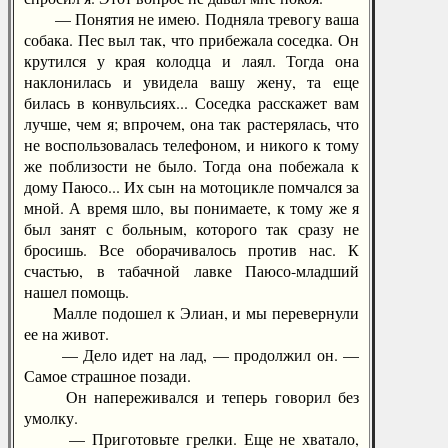
— Понятия не имею. Подняла тревогу ваша
собака. Пес выл так, что прибежала соседка. Он
крутился у края колодца и лаял. Тогда она
наклонилась и увидела вашу жену, та еще
билась в конвульсиях... Соседка расскажет вам
лучше, чем я; впрочем, она так растерялась, что
не воспользовалась телефоном, и никого к тому
же поблизости не было. Тогда она побежала к
дому Паюсо... Их сын на мотоцикле помчался за
мной. А время шло, вы понимаете, к тому же я
был занят с больным, которого так сразу не
бросишь. Все оборачивалось против нас. К
счастью, в табачной лавке Паюсо-младший
нашел помощь.
Малле подошел к Элиан, и мы перевернули
ее на живот.
— Дело идет на лад, — продолжил он. —
Самое страшное позади.
Он напереживался и теперь говорил без
умолку.
— Приготовьте грелки. Еще не хватало,