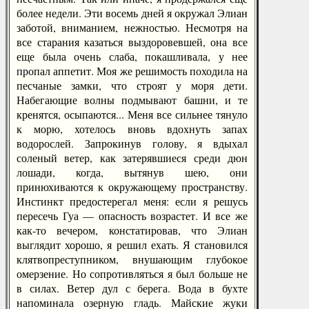
более недели. Эти восемь дней я окружал Элиан
заботой, вниманием, нежностью. Несмотря на
все старания казаться выздоровевшей, она все
еще была очень слаба, покашливала, у нее
пропал аппетит. Моя же решимость походила на
песчаные замки, что строят у моря дети.
Набегающие волны подмывают башни, и те
кренятся, осыпаются... Меня все сильнее тянуло
к морю, хотелось вновь вдохнуть запах
водорослей. Запрокинув голову, я вдыхал
соленый ветер, как затерявшиеся среди дюн
лошади, когда, вытянув шею, они
принюхиваются к окружающему пространству.
Инстинкт предостерегал меня: если я решусь
пересечь Гуа — опасность возрастет. И все же
как-то вечером, констатировав, что Элиан
выглядит хорошо, я решил ехать. Я становился
клятвопреступником, внушающим глубокое
омерзение. Но сопротивляться я был больше не
в силах. Ветер дул с берега. Вода в бухте
напоминала озерную гладь. Майские жуки