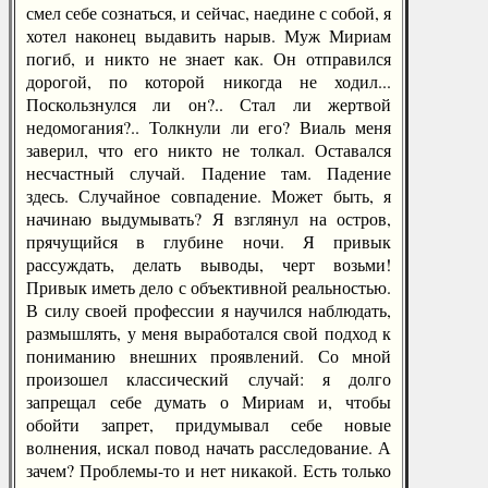
смел себе сознаться, и сейчас, наедине с собой, я
хотел наконец выдавить нарыв. Муж Мириам
погиб, и никто не знает как. Он отправился
дорогой, по которой никогда не ходил...
Поскользнулся ли он?.. Стал ли жертвой
недомогания?.. Толкнули ли его? Виаль меня
заверил, что его никто не толкал. Оставался
несчастный случай. Падение там. Падение
здесь. Случайное совпадение. Может быть, я
начинаю выдумывать? Я взглянул на остров,
прячущийся в глубине ночи. Я привык
рассуждать, делать выводы, черт возьми!
Привык иметь дело с объективной реальностью.
В силу своей профессии я научился наблюдать,
размышлять, у меня выработался свой подход к
пониманию внешних проявлений. Со мной
произошел классический случай: я долго
запрещал себе думать о Мириам и, чтобы
обойти запрет, придумывал себе новые
волнения, искал повод начать расследование. А
зачем? Проблемы-то и нет никакой. Есть только