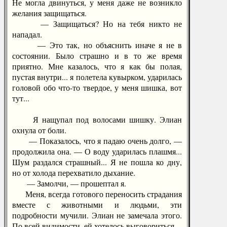
Не могла двинуться, у меня даже не возникло
желания защищаться.
— Защищаться? Но на тебя никто не
нападал.
— Это так, но объяснить иначе я не в
состоянии. Было страшно и в то же время
приятно. Мне казалось, что я как бы полая,
пустая внутри... я полетела кувырком, ударилась
головой обо что-то твердое, у меня шишка, вот
тут...
Я нащупал под волосами шишку. Элиан
охнула от боли.
— Показалось, что я падаю очень долго, —
продолжила она. — О воду ударилась плашмя...
Шум раздался страшный... Я не пошла ко дну,
но от холода перехватило дыхание.
— Замолчи, — прошептал я.
Меня, всегда готового переносить страдания
вместе с животными и людьми, эти
подробности мучили. Элиан не замечала этого.
По всей видимости, ей хотелось выговориться.