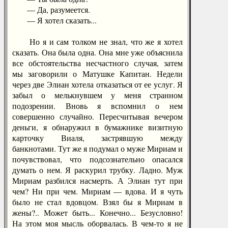
— Да, разумеется.
— Я хотел сказать...
Но я и сам толком не знал, что же я хотел
сказать. Она была одна. Она мне уже объяснила
все обстоятельства несчастного случая, затем
мы заговорили о Матушке Капитан. Недели
через две Элиан хотела отказаться от ее услуг. Я
забыл о мелькнувшем у меня странном
подозрении. Вновь я вспомнил о нем
совершенно случайно. Пересчитывая вечером
деньги, я обнаружил в бумажнике визитную
карточку Виаля, застрявшую между
банкнотами. Тут же я подумал о муже Мириам и
почувствовал, что подсознательно опасался
думать о нем. Я раскурил трубку. Ладно. Муж
Мириам разбился насмерть. А Элиан тут при
чем? Ни при чем. Мириам — вдова. И я чуть
было не стал вдовцом. Взял бы я Мириам в
жены?.. Может быть... Конечно... Безусловно!
На этом моя мысль оборвалась. В чем-то я не