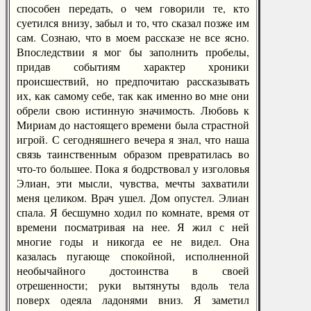
способен передать, о чем говорили те, кто
суетился внизу, забыл и то, что сказал позже им
сам. Сознаю, что в моем рассказе не все ясно.
Впоследствии я мог бы заполнить пробелы,
придав событиям характер хроники
происшествий, но предпочитаю рассказывать
их, как самому себе, так как именно во мне они
обрели свою истинную значимость. Любовь к
Мириам до настоящего времени была страстной
игрой. С сегодняшнего вечера я знал, что наша
связь таинственным образом превратилась во
что-то большее. Пока я бодрствовал у изголовья
Элиан, эти мысли, чувства, мечты захватили
меня целиком. Врач ушел. Дом опустел. Элиан
спала. Я бесшумно ходил по комнате, время от
времени посматривая на нее. Я жил с ней
многие годы и никогда ее не видел. Она
казалась пугающе спокойной, исполненной
необычайного достоинства в своей
отрешенности; руки вытянуты вдоль тела
поверх одеяла ладонями вниз. Я заметил