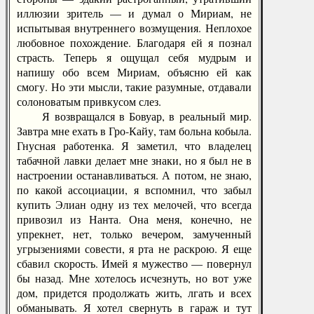
иллюзии зритель — и думал о Мириам, не
испытывая внутреннего возмущения. Неплохое
любовное похождение. Благодаря ей я познал
страсть. Теперь я ощущал себя мудрым и
напишу обо всем Мириам, объясню ей как
смогу. Но эти мысли, такие разумные, отдавали
солоноватым привкусом слез.
Я возвращался в Бовуар, в реальный мир.
Завтра мне ехать в Гро-Кайу, там больна кобыла.
Гнусная работенка. Я заметил, что владелец
табачной лавки делает мне знаки, но я был не в
настроении останавливаться. А потом, не знаю,
по какой ассоциации, я вспомнил, что забыл
купить Элиан одну из тех мелочей, что всегда
привозил из Нанта. Она меня, конечно, не
упрекнет, нет, только вечером, замученный
угрызениями совести, я рта не раскрою. Я еще
сбавил скорость. Имей я мужество — повернул
бы назад. Мне хотелось исчезнуть, но вот уже
дом, придется продолжать жить, лгать и всех
обманывать. Я хотел свернуть в гараж и тут