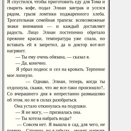
Я спустился, чтобы приготовить еду для Тома и
сварить кофе, подал Элиан завтрак и уселся
рядом, грызя ломтики поджаренного хлеба.
Трогательная семейная трапеза: всевозможные
знаки внимания — и каждый доставляет
радость. Лицо Элиан постепенно обретало
прежние краски, температура уже спала, но
вставать ей я запретил, да и доктор вот-вот
нагрянет.
— Ты ему очень обязана, — сказал я.
— Да, конечно.
Я убрал поднос и сел на кровать. Терпение
мое лопнуло.
— Однако, Элиан, теперь, когда ты
отдохнула, скажи, что же все-таки произошло?..
Со вчерашнего дня я непрестанно размышляю
об этом, но не в силах разобраться.
Она устало откинулась на подушки.
— Я не могу, — призналась она.
— Ты хотела набрать воды?
— Совсем нет. Я вышла в сад, для чего, не
помню... Странно, но я забыла... может, нарвать