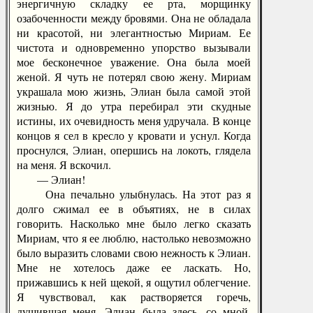
энергичную складку ее рта, морщинку
озабоченности между бровями. Она не обладала
ни красотой, ни элегантностью Мириам. Ее
чистота и одновременно упорство вызывали
мое бесконечное уважение. Она была моей
женой. Я чуть не потерял свою жену. Мириам
украшала мою жизнь, Элиан была самой этой
жизнью. Я до утра перебирал эти скудные
истины, их очевидность меня удручала. В конце
концов я сел в кресло у кровати и уснул. Когда
проснулся, Элиан, опершись на локоть, глядела
на меня. Я вскочил.
— Элиан!
Она печально улыбнулась. На этот раз я
долго сжимал ее в объятиях, не в силах
говорить. Насколько мне было легко сказать
Мириам, что я ее люблю, настолько невозможно
было выразить словами свою нежность к Элиан.
Мне не хотелось даже ее ласкать. Но,
прижавшись к ней щекой, я ощутил облегчение.
Я чувствовал, как растворяется горечь,
душившая меня. Элиан была здесь, со мной.