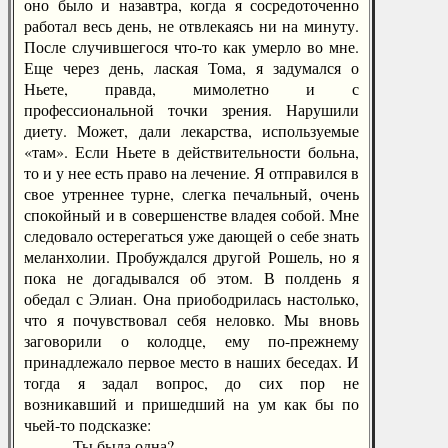
оно было и назавтра, когда я сосредоточенно
работал весь день, не отвлекаясь ни на минуту.
После случившегося что-то как умерло во мне.
Еще через день, лаская Тома, я задумался о
Ньете, правда, мимолетно и с
профессиональной точки зрения. Нарушили
диету. Может, дали лекарства, используемые
«там». Если Ньете в действительности больна,
то и у нее есть право на лечение. Я отправился в
свое утреннее турне, слегка печальный, очень
спокойный и в совершенстве владея собой. Мне
следовало остерегаться уже дающей о себе знать
меланхолии. Пробуждался другой Рошель, но я
пока не догадывался об этом. В полдень я
обедал с Элиан. Она приободрилась настолько,
что я почувствовал себя неловко. Мы вновь
заговорили о колодце, ему по-прежнему
принадлежало первое место в наших беседах. И
тогда я задал вопрос, до сих пор не
возникавший и пришедший на ум как бы по
чьей-то подсказке:
— Ты была одна?