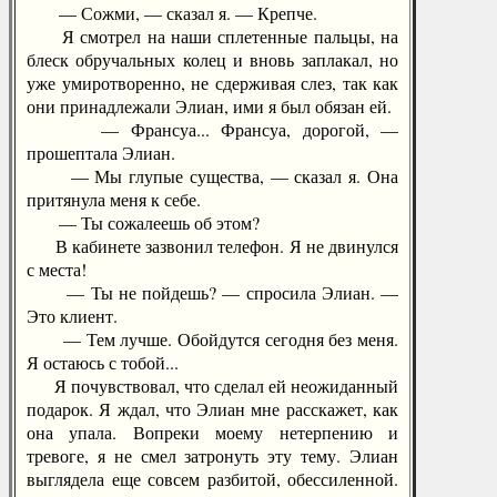
— Сожми, — сказал я. — Крепче.
Я смотрел на наши сплетенные пальцы, на
блеск обручальных колец и вновь заплакал, но
уже умиротворенно, не сдерживая слез, так как
они принадлежали Элиан, ими я был обязан ей.
— Франсуа... Франсуа, дорогой, —
прошептала Элиан.
— Мы глупые существа, — сказал я. Она
притянула меня к себе.
— Ты сожалеешь об этом?
В кабинете зазвонил телефон. Я не двинулся
с места!
— Ты не пойдешь? — спросила Элиан. —
Это клиент.
— Тем лучше. Обойдутся сегодня без меня.
Я остаюсь с тобой...
Я почувствовал, что сделал ей неожиданный
подарок. Я ждал, что Элиан мне расскажет, как
она упала. Вопреки моему нетерпению и
тревоге, я не смел затронуть эту тему. Элиан
выглядела еще совсем разбитой, обессиленной.