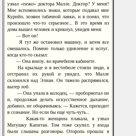
узнал «пежо» доктора Малле. Доктор? У меня?
Мне вспомнились знаки, которые подавал мне
Курийо, хозяин табачной лавки, и я понял, что
произошло что-то серьезное... В это время из
дома вышел человек и крикнул, увидев меня:
— Вот он!
Я тут же остановил машину, и затем все
смешалось. Помню только удивление и испуг,
когда кто-то сказал:
— Она внизу, во врачебном кабинете.
На крыльце и в вестибюле стояли люди, я
отстранил их рукой и увидел, что Малле
склонился над Элиан. Он тяжело распрямился,
вытер лоб.
— Она упала в колодец, — пробормотал он
и, продолжая делать искусственное дыхание,
добавил, не оборачиваясь: — Кажется, приходит
в сознание. Но если бы еще чуть-чуть...
Какая-то женщина плакала, я узнал
Матушку Капитан. Том тоже скулил; у входа
были слышны разговоры. Оторопь прошла: я