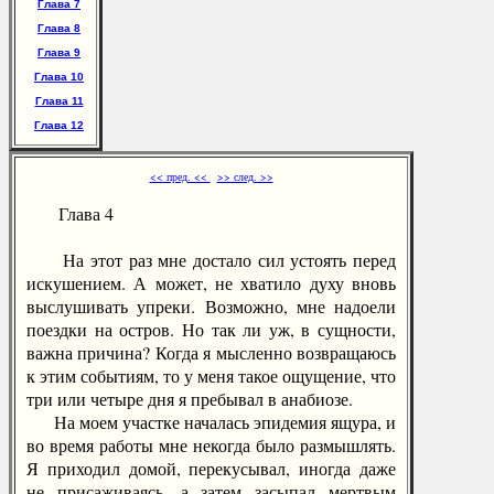
Глава 7
Глава 8
Глава 9
Глава 10
Глава 11
Глава 12
<< пред. <<
>> след. >>
Глава 4
На этот раз мне достало сил устоять перед
искушением. А может, не хватило духу вновь
выслушивать упреки. Возможно, мне надоели
поездки на остров. Но так ли уж, в сущности,
важна причина? Когда я мысленно возвращаюсь
к этим событиям, то у меня такое ощущение, что
три или четыре дня я пребывал в анабиозе.
На моем участке началась эпидемия ящура, и
во время работы мне некогда было размышлять.
Я приходил домой, перекусывал, иногда даже
не присаживаясь, а затем засыпал мертвым