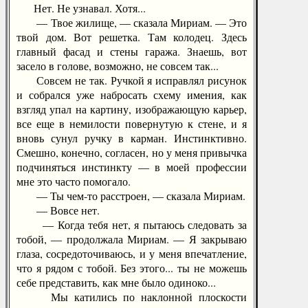
Нет. Не узнавал. Хотя...
— Твое жилище, — сказала Мириам. — Это
твой дом. Вот решетка. Там колодец. Здесь
главный фасад и стены гаража. Знаешь, вот
засело в голове, возможно, не совсем так...
Совсем не так. Ручкой я исправлял рисунок
и собрался уже набросать схему имения, как
взгляд упал на картину, изображающую карьер,
все еще в немилости повернутую к стене, и я
вновь сунул ручку в карман. Инстинктивно.
Смешно, конечно, согласен, но у меня привычка
подчиняться инстинкту — в моей профессии
мне это часто помогало.
— Ты чем-то расстроен, — сказала Мириам.
— Вовсе нет.
— Когда тебя нет, я пытаюсь следовать за
тобой, — продолжала Мириам. — Я закрываю
глаза, сосредоточиваюсь, и у меня впечатление,
что я рядом с тобой. Без этого... ты не можешь
себе представить, как мне было одиноко...
Мы катились по наклонной плоскости