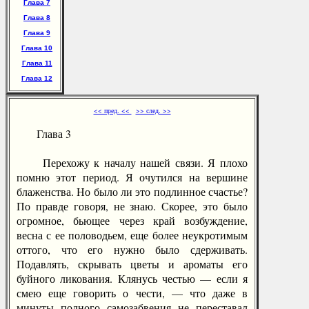
Глава 7
Глава 8
Глава 9
Глава 10
Глава 11
Глава 12
<< пред. <<
>> след. >>
Глава 3
Перехожу к началу нашей связи. Я плохо
помню этот период. Я очутился на вершине
блаженства. Но было ли это подлинное счастье?
По правде говоря, не знаю. Скорее, это было
огромное, бьющее через край возбуждение,
весна с ее половодьем, еще более неукротимым
оттого, что его нужно было сдерживать.
Подавлять, скрывать цветы и ароматы его
буйного ликования. Клянусь честью — если я
смею еще говорить о чести, — что даже в
минуты полного самозабвения не переставал