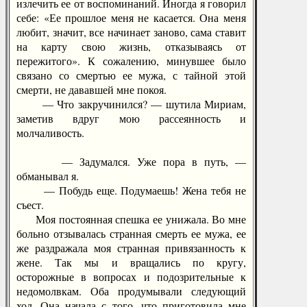
излечить ее от воспоминаний. Иногда я говорил
себе: «Ее прошлое меня не касается. Она меня
любит, значит, все начинает заново, сама ставит
на карту свою жизнь, отказываясь от
пережитого». К сожалению, минувшее было
связано со смертью ее мужа, с тайной этой
смерти, не дававшей мне покоя.
— Что закручинился? — шутила Мириам,
заметив вдруг мою рассеянность и
молчаливость.
— Задумался. Уже пора в путь, —
обманывал я.
— Побудь еще. Подумаешь! Жена тебя не
съест.
Моя постоянная спешка ее унижала. Во мне
больно отзывалась странная смерть ее мужа, ее
же раздражала моя странная привязанность к
жене. Так мы и вращались по кругу,
осторожные в вопросах и подозрительные к
недомолвкам. Оба продумывали следующий
ход. Она начала с того, что приготовила мне