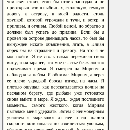
чем свет стоит, если бы отлив запоздал и не
приоткрыл всю в выбоинах, скользкую, темную
дорогу к острову, к моей радости, столь
хрупкой, которой угрожали и тучи, и ветер, и
приливы, и отливы. Любой ценой, но обратно я
должен был успеть до прилива. Если бы я
провел на острове двенадцать часов, то был бы
вынужден искать объяснения, лгать, а Элиан
обрек бы на страдания и тревогу. На это я не
мог пойти. Я не столь тяжко переживал свою
вину, зная заранее, что мое счастье безжалостно
подтачивает время. Я смотрел на Мириам и
наблюдал за небом. Я обнимал Мириам, а через
ее плечо украдкой бросал взгляд на часы. Я
плотью ощущал, как перекатываются волны на
песчаном берегу, где рыбаки уже готовятся
снова выйти в море. Я ждал... ждал последнего
момента... самого жесткого, когда Мириам
пыталась меня удержать. Затем с неимоверным
усилием я вырывался от нее и на полной
скорости возвращался по извилистым улочкам,
обсаженным цветущей мимозой. Я скатывался