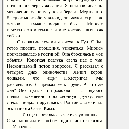
ночь точил червь желания. Я останавливал на
мгновение машину у края берега. Мертвенно-
бледное море обступало вдали маяки, скрывало
остров в тумане водяных брызг. Мириам
исчезла в этом тумане, и мне хотелось выть как
собака.
С первыми лучами я выехал к Гуа. Я был
готов просить прощения, унижаться. Мириам
причесывалась в гостиной. Она бросилась в мои
объятия. Короткая разлука свела нас с ума.
Нескончаемый поток вопросов. Я рассказал о
четырех днях одиночества. Лечил коров,
лошадей, что еще? Подстригся. Мы
рассмеялись. Я прижал ее к груди. А что же
она? Она гуляла и промокла — с голубого
плаща, повешенного на оконную ручку, еще
стекала вода... поругалась с Ронгой... закончила
эскиз порта Сетте-Кама.
— И еще нарисовала... Сейчас увидишь. —
Она вытащила из альбома один лист с эскизом.
— Узнаешь?