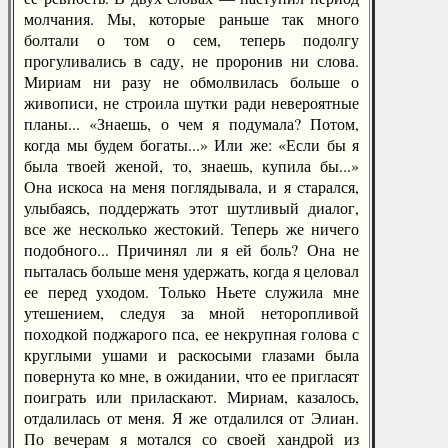
молчания. Мы, которые раньше так много
болтали о том о сем, теперь подолгу
прогуливались в саду, не проронив ни слова.
Мириам ни разу не обмолвилась больше о
живописи, не строила шутки ради невероятные
планы... «Знаешь, о чем я подумала? Потом,
когда мы будем богаты...» Или же: «Если бы я
была твоей женой, то, знаешь, купила бы...»
Она искоса на меня поглядывала, и я старался,
улыбаясь, поддержать этот шутливый диалог,
все же несколько жестокий. Теперь же ничего
подобного... Причинял ли я ей боль? Она не
пыталась больше меня удержать, когда я целовал
ее перед уходом. Только Ньете служила мне
утешением, следуя за мной неторопливой
походкой поджарого пса, ее некрупная голова с
круглыми ушами и раскосыми глазами была
повернута ко мне, в ожидании, что ее пригласят
поиграть или приласкают. Мириам, казалось,
отдалилась от меня. Я же отдалился от Элиан.
По вечерам я мотался со своей хандрой из