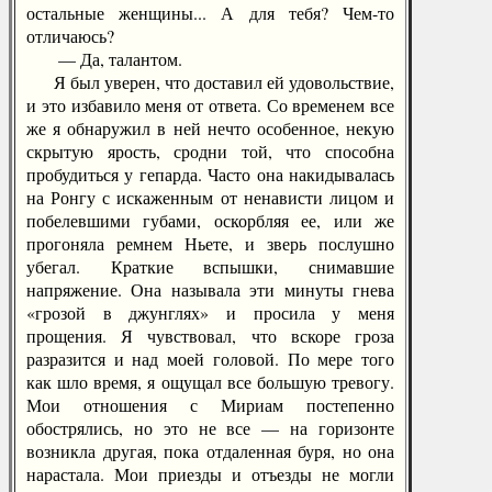
остальные женщины... А для тебя? Чем-то
отличаюсь?
— Да, талантом.
Я был уверен, что доставил ей удовольствие,
и это избавило меня от ответа. Со временем все
же я обнаружил в ней нечто особенное, некую
скрытую ярость, сродни той, что способна
пробудиться у гепарда. Часто она накидывалась
на Ронгу с искаженным от ненависти лицом и
побелевшими губами, оскорбляя ее, или же
прогоняла ремнем Ньете, и зверь послушно
убегал. Краткие вспышки, снимавшие
напряжение. Она называла эти минуты гнева
«грозой в джунглях» и просила у меня
прощения. Я чувствовал, что вскоре гроза
разразится и над моей головой. По мере того
как шло время, я ощущал все большую тревогу.
Мои отношения с Мириам постепенно
обострялись, но это не все — на горизонте
возникла другая, пока отдаленная буря, но она
нарастала. Мои приезды и отъезды не могли