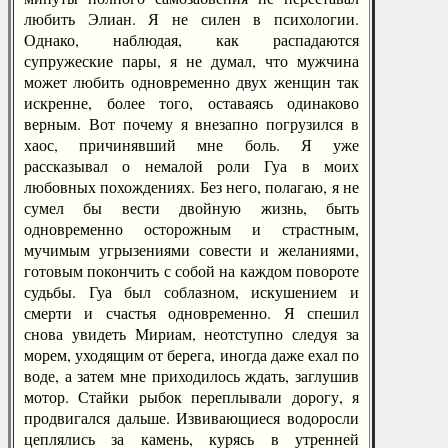
любить Элиан. Я не силен в психологии.
Однако, наблюдая, как распадаются
супружеские пары, я не думал, что мужчина
может любить одновременно двух женщин так
искренне, более того, оставаясь одинаково
верным. Вот почему я внезапно погрузился в
хаос, причинявший мне боль. Я уже
рассказывал о немалой роли Гуа в моих
любовных похождениях. Без него, полагаю, я не
сумел бы вести двойную жизнь, быть
одновременно осторожным и страстным,
мучимым угрызениями совести и желаниями,
готовым покончить с собой на каждом повороте
судьбы. Гуа был соблазном, искушением и
смерти и счастья одновременно. Я спешил
снова увидеть Мириам, неотступно следуя за
морем, уходящим от берега, иногда даже ехал по
воде, а затем мне приходилось ждать, заглушив
мотор. Стайки рыбок переплывали дорогу, я
продвигался дальше. Извивающиеся водоросли
цеплялись за камень, курясь в утренней