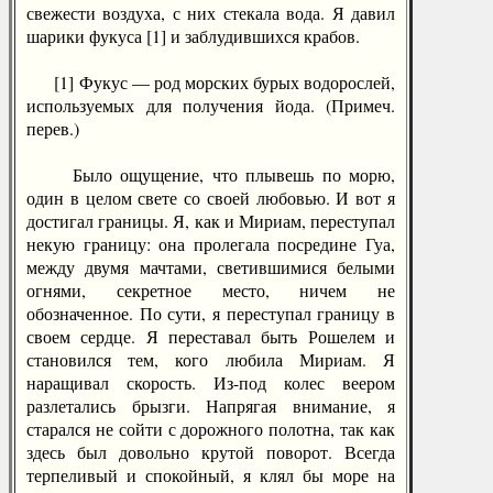
свежести воздуха, с них стекала вода. Я давил
шарики фукуса [1] и заблудившихся крабов.
[1] Фукус — род морских бурых водорослей,
используемых для получения йода. (Примеч.
перев.)
Было ощущение, что плывешь по морю,
один в целом свете со своей любовью. И вот я
достигал границы. Я, как и Мириам, переступал
некую границу: она пролегала посредине Гуа,
между двумя мачтами, светившимися белыми
огнями, секретное место, ничем не
обозначенное. По сути, я переступал границу в
своем сердце. Я переставал быть Рошелем и
становился тем, кого любила Мириам. Я
наращивал скорость. Из-под колес веером
разлетались брызги. Напрягая внимание, я
старался не сойти с дорожного полотна, так как
здесь был довольно крутой поворот. Всегда
терпеливый и спокойный, я клял бы море на