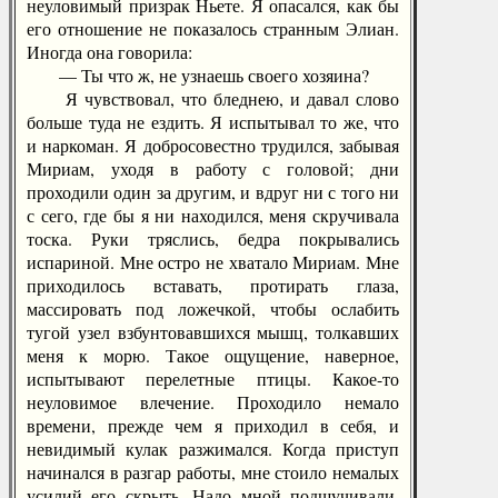
неуловимый призрак Ньете. Я опасался, как бы
его отношение не показалось странным Элиан.
Иногда она говорила:
— Ты что ж, не узнаешь своего хозяина?
Я чувствовал, что бледнею, и давал слово
больше туда не ездить. Я испытывал то же, что
и наркоман. Я добросовестно трудился, забывая
Мириам, уходя в работу с головой; дни
проходили один за другим, и вдруг ни с того ни
с сего, где бы я ни находился, меня скручивала
тоска. Руки тряслись, бедра покрывались
испариной. Мне остро не хватало Мириам. Мне
приходилось вставать, протирать глаза,
массировать под ложечкой, чтобы ослабить
тугой узел взбунтовавшихся мышц, толкавших
меня к морю. Такое ощущение, наверное,
испытывают перелетные птицы. Какое-то
неуловимое влечение. Проходило немало
времени, прежде чем я приходил в себя, и
невидимый кулак разжимался. Когда приступ
начинался в разгар работы, мне стоило немалых
усилий его скрыть. Надо мной подшучивали,