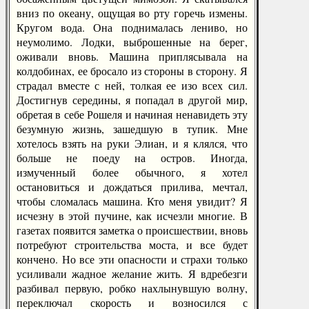
вниз по океану, ощущая во рту горечь измены.
Кругом вода. Она поднималась лениво, но
неумолимо. Лодки, выброшенные на берег,
оживали вновь. Машина приплясывала на
колдобинах, ее бросало из стороны в сторону. Я
страдал вместе с ней, толкая ее изо всех сил.
Достигнув середины, я попадал в другой мир,
обретая в себе Рошеля и начиная ненавидеть эту
безумную жизнь, зашедшую в тупик. Мне
хотелось взять на руки Элиан, и я клялся, что
больше не поеду на остров. Иногда,
измученный более обычного, я хотел
остановиться и дождаться прилива, мечтал,
чтобы сломалась машина. Кто меня увидит? Я
исчезну в этой пучине, как исчезли многие. В
газетах появится заметка о происшествии, вновь
потребуют строительства моста, и все будет
кончено. Но все эти опасности и страхи только
усиливали жадное желание жить. Я вдребезги
разбивал первую, робко нахлынувшую волну,
переключал скорость и возносился с