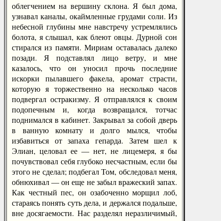
облегчением на вершину склона. Я был дома,
узнавал каналы, окаймленные грудами соли. Из
небесной глубины мне навстречу устремлялись
болота, я слышал, как блеют овцы. Дурной сон
стирался из памяти. Мириам оставалась далеко
позади. Я подставлял лицо ветру, и мне
казалось, что он уносил прочь последние
искорки пылавшего факела, аромат страсти,
которую я торжественно на несколько часов
подвергал остракизму. Я отправлялся к своим
подопечным и, когда возвращался, тотчас
поднимался в кабинет. Закрывал за собой дверь
в ванную комнату и долго мылся, чтобы
избавиться от запаха гепарда. Затем шел к
Элиан, целовал ее — нет, не лицемеря, я бы
почувствовал себя глубоко несчастным, если бы
этого не сделал; подбегал Том, обследовал меня,
обнюхивал — он еще не забыл вражеский запах.
Как честный пес, он озабоченно морщил лоб,
стараясь понять суть дела, и держался подальше,
вне досягаемости. Нас разделял неразличимый,