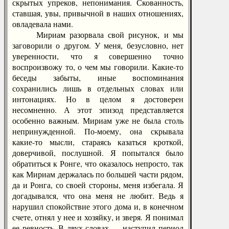
скрытых упреков, непонимания. Скованность,
ставшая, увы, привычной в наших отношениях,
овладевала нами.
Мириам разорвала свой рисунок, и мы
заговорили о другом. У меня, безусловно, нет
уверенности, что я совершенно точно
воспроизвожу то, о чем мы говорили. Какие-то
беседы забыты, иные воспоминания
сохранились лишь в отдельных словах или
интонациях. Но в целом я достоверен
несомненно. А этот эпизод представляется
особенно важным. Мириам уже не была столь
непринужденной. По-моему, она скрывала
какие-то мысли, стараясь казаться кроткой,
доверчивой, послушной. Я попытался было
обратиться к Ронге, что оказалось непросто, так
как Мириам держалась по большей части рядом,
да и Ронга, со своей стороны, меня избегала. Я
догадывался, что она меня не любит. Ведь я
нарушил спокойствие этого дома и, в конечном
счете, отнял у нее и хозяйку, и зверя. Я понимал
ее ревность. В двух словах — наступил период