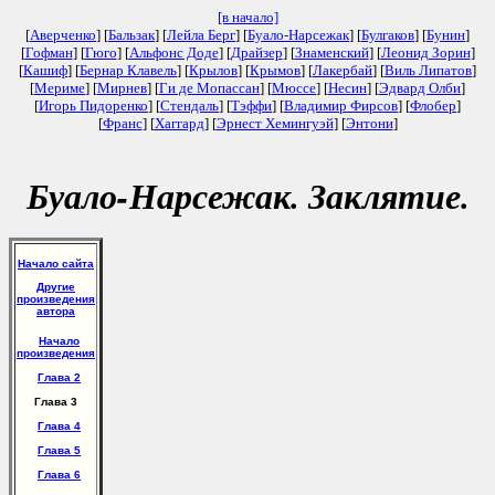
[в начало]
[
Аверченко
] [
Бальзак
] [
Лейла Берг
] [
Буало-Нарсежак
] [
Булгаков
] [
Бунин
]
[
Гофман
] [
Гюго
] [
Альфонс Доде
] [
Драйзер
] [
Знаменский
] [
Леонид Зорин
]
[
Кашиф
] [
Бернар Клавель
] [
Крылов
] [
Крымов
] [
Лакербай
] [
Виль Липатов
]
[
Мериме
] [
Мирнев
] [
Ги де Мопассан
] [
Мюссе
] [
Несин
] [
Эдвард Олби
]
[
Игорь Пидоренко
] [
Стендаль
] [
Тэффи
] [
Владимир Фирсов
] [
Флобер
]
[
Франс
] [
Хаггард
] [
Эрнест Хемингуэй
] [
Энтони
]
Буало-Нарсежак. Заклятие.
Начало сайта
Другие
произведения
автора
Начало
произведения
Глава 2
Глава 3
Глава 4
Глава 5
Глава 6