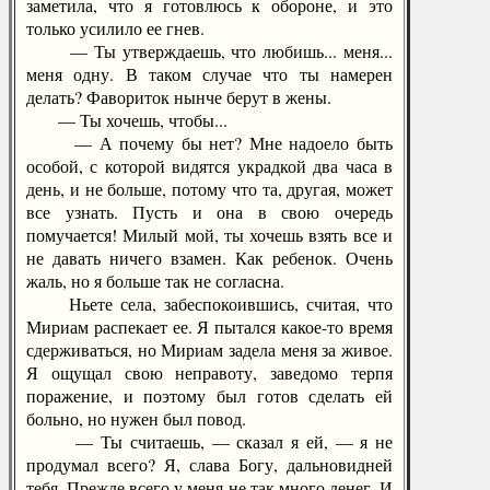
заметила, что я готовлюсь к обороне, и это
только усилило ее гнев.
— Ты утверждаешь, что любишь... меня...
меня одну. В таком случае что ты намерен
делать? Фавориток нынче берут в жены.
— Ты хочешь, чтобы...
— А почему бы нет? Мне надоело быть
особой, с которой видятся украдкой два часа в
день, и не больше, потому что та, другая, может
все узнать. Пусть и она в свою очередь
помучается! Милый мой, ты хочешь взять все и
не давать ничего взамен. Как ребенок. Очень
жаль, но я больше так не согласна.
Ньете села, забеспокоившись, считая, что
Мириам распекает ее. Я пытался какое-то время
сдерживаться, но Мириам задела меня за живое.
Я ощущал свою неправоту, заведомо терпя
поражение, и поэтому был готов сделать ей
больно, но нужен был повод.
— Ты считаешь, — сказал я ей, — я не
продумал всего? Я, слава Богу, дальновидней
тебя. Прежде всего у меня не так много денег. И