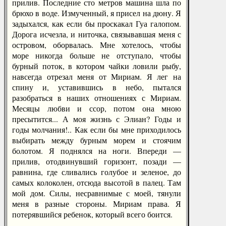
прилив. Последние сто метров машина шла по
брюхо в воде. Измученный, я присел на дюну. Я
задыхался, как если бы проскакал Гуа галопом.
Дорога исчезла, и ниточка, связывавшая меня с
островом, оборвалась. Мне хотелось, чтобы
море никогда больше не отступало, чтобы
бурный поток, в котором чайки ловили рыбу,
навсегда отрезал меня от Мириам. Я лег на
спину и, уставившись в небо, пытался
разобраться в наших отношениях с Мириам.
Месяцы любви и ссор, потом она мною
пресытится... А моя жизнь с Элиан? Годы и
годы молчания!.. Как если бы мне приходилось
выбирать между бурным морем и стоячим
болотом. Я поднялся на ноги. Впереди —
прилив, отодвинувший горизонт, позади —
равнина, где сливались голубое и зеленое, до
самых колоколен, отсюда высотой в палец. Там
мой дом. Силы, несравнимые с моей, тянули
меня в разные стороны. Мириам права. Я
потерявшийся ребенок, который всего боится.