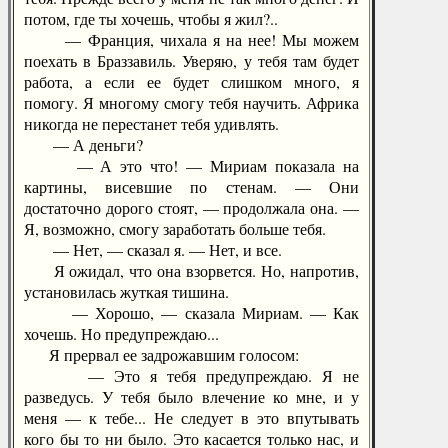
потом, где ты хочешь, чтобы я жил?..
— Франция, чихала я на нее! Мы можем
поехать в Браззавиль. Уверяю, у тебя там будет
работа, а если ее будет слишком много, я
помогу. Я многому смогу тебя научить. Африка
никогда не перестанет тебя удивлять.
— А деньги?
— А это что! — Мириам показала на
картины, висевшие по стенам. — Они
достаточно дорого стоят, — продолжала она. —
Я, возможно, смогу заработать больше тебя.
— Нет, — сказал я. — Нет, и все.
Я ожидал, что она взорвется. Но, напротив,
установилась жуткая тишина.
— Хорошо, — сказала Мириам. — Как
хочешь. Но предупреждаю...
Я прервал ее задрожавшим голосом:
— Это я тебя предупреждаю. Я не
разведусь. У тебя было влечение ко мне, и у
меня — к тебе... Не следует в это впутывать
кого бы то ни было. Это касается только нас, и