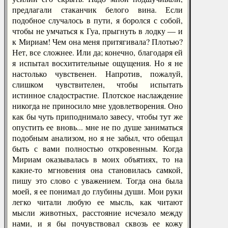
предлагали стаканчик белого вина. Если
подобное случалось в пути, я боролся с собой,
чтобы не умчаться к Гуа, прыгнуть в лодку — и
к Мириам! Чем она меня притягивала? Плотью?
Нет, все сложнее. Или да; конечно, благодаря ей
я испытал восхитительные ощущения. Но я не
настолько чувственен. Напротив, пожалуй,
слишком чувствителен, чтобы испытать
истинное сладострастие. Плотское наслаждение
никогда не приносило мне удовлетворения. Оно
как бы чуть приподнимало завесу, чтобы тут же
опустить ее вновь... мне не по душе заниматься
подобным анализом, но я не забыл, что обещал
быть с вами полностью откровенным. Когда
Мириам оказывалась в моих объятиях, то на
какие-то мгновения она становилась самкой,
пишу это слово с уважением. Тогда она была
моей, я ее понимал до глубины души. Мои руки
легко читали любую ее мысль, как читают
мысли животных, расстояние исчезало между
нами, и я бы почувствовал сквозь ее кожу