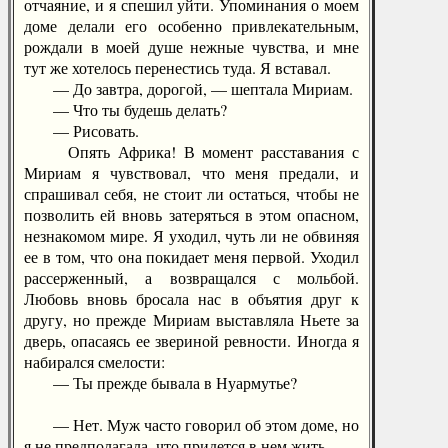
отчаяние, и я спешил уйти. Упоминания о моем
доме делали его особенно привлекательным,
рождали в моей душе нежные чувства, и мне
тут же хотелось перенестись туда. Я вставал.
— До завтра, дорогой, — шептала Мириам.
— Что ты будешь делать?
— Рисовать.
Опять Африка! В момент расставания с
Мириам я чувствовал, что меня предали, и
спрашивал себя, не стоит ли остаться, чтобы не
позволить ей вновь затеряться в этом опасном,
незнакомом мире. Я уходил, чуть ли не обвиняя
ее в том, что она покидает меня первой. Уходил
рассерженный, а возвращался с мольбой.
Любовь вновь бросала нас в объятия друг к
другу, но прежде Мириам выставляла Ньете за
дверь, опасаясь ее звериной ревности. Иногда я
набирался смелости:
— Ты прежде бывала в Нуармутье?
— Нет. Муж часто говорил об этом доме, но
я не предполагала, что придется в нем жить.