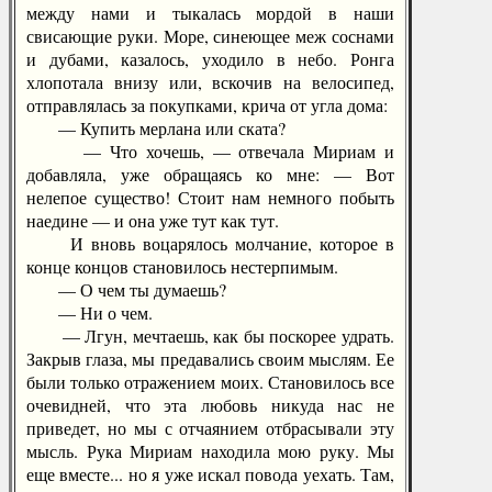
между нами и тыкалась мордой в наши
свисающие руки. Море, синеющее меж соснами
и дубами, казалось, уходило в небо. Ронга
хлопотала внизу или, вскочив на велосипед,
отправлялась за покупками, крича от угла дома:
— Купить мерлана или ската?
— Что хочешь, — отвечала Мириам и
добавляла, уже обращаясь ко мне: — Вот
нелепое существо! Стоит нам немного побыть
наедине — и она уже тут как тут.
И вновь воцарялось молчание, которое в
конце концов становилось нестерпимым.
— О чем ты думаешь?
— Ни о чем.
— Лгун, мечтаешь, как бы поскорее удрать.
Закрыв глаза, мы предавались своим мыслям. Ее
были только отражением моих. Становилось все
очевидней, что эта любовь никуда нас не
приведет, но мы с отчаянием отбрасывали эту
мысль. Рука Мириам находила мою руку. Мы
еще вместе... но я уже искал повода уехать. Там,