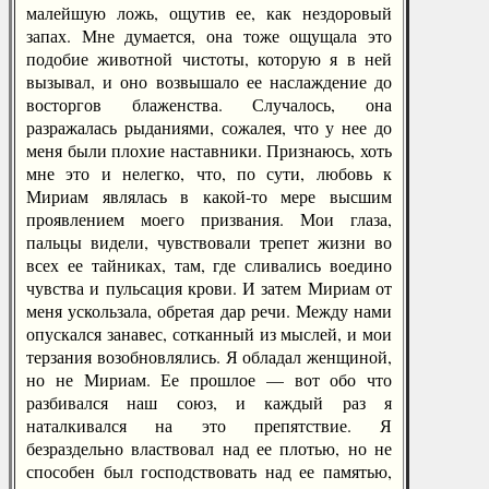
малейшую ложь, ощутив ее, как нездоровый
запах. Мне думается, она тоже ощущала это
подобие животной чистоты, которую я в ней
вызывал, и оно возвышало ее наслаждение до
восторгов блаженства. Случалось, она
разражалась рыданиями, сожалея, что у нее до
меня были плохие наставники. Признаюсь, хоть
мне это и нелегко, что, по сути, любовь к
Мириам являлась в какой-то мере высшим
проявлением моего призвания. Мои глаза,
пальцы видели, чувствовали трепет жизни во
всех ее тайниках, там, где сливались воедино
чувства и пульсация крови. И затем Мириам от
меня ускользала, обретая дар речи. Между нами
опускался занавес, сотканный из мыслей, и мои
терзания возобновлялись. Я обладал женщиной,
но не Мириам. Ее прошлое — вот обо что
разбивался наш союз, и каждый раз я
наталкивался на это препятствие. Я
безраздельно властвовал над ее плотью, но не
способен был господствовать над ее памятью,