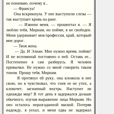
не понимаю, почему я...
— Франсуа!
Она вскрикнула. У нее выступили слезы —
так выступает кровь на ране.
— Извини меня, — прошептал я. — Я
люблю тебя, Мириам, но пойми, я не свободен.
Меня удерживает моя профессия, край, который
мне дорог.
— Твоя жена.
— Да. И Элиан. Мне нужно время, пойми!
И не вспоминай постоянно о ней. Оставь ее...
Постепенно я сам разберусь. Я человек
привычки. Не нужно со мной говорить таким
тоном. Прошу тебя, Мириам.
Я протянул ей руку, она вложила в нее
свою, но я чувствовал, что гнев ее не утих, а
клокочет, загнанный внутрь. Наступит ли
однажды мир? В тот день я задержался дольше
обычного, изучая выражение лица Мириам. Но
оно осталось неразгаданной маской. Потеряв
надежду, я уехал, и меня едва не задержал