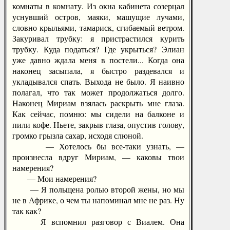
комнаты в комнату. Из окна кабинета созерцал
уснувший остров, маяки, машущие лучами,
словно крыльями, тамариск, сгибаемый ветром.
Закуривал трубку: я пристрастился курить
трубку. Куда податься? Где укрыться? Элиан
уже давно ждала меня в постели... Когда она
наконец засыпала, я быстро раздевался и
укладывался спать. Выхода не было. Я наивно
полагал, что так может продолжаться долго.
Наконец Мириам взялась раскрыть мне глаза.
Как сейчас, помню: мы сидели на балконе и
пили кофе. Ньете, закрыв глаза, опустив голову,
громко грызла сахар, исходя слюной.
— Хотелось бы все-таки узнать, —
произнесла вдруг Мириам, — каковы твои
намерения?
— Мои намерения?
— Я польщена ролью второй жены, но мы
не в Африке, о чем ты напоминал мне не раз. Ну
так как?
Я вспомнил разговор с Виалем. Она