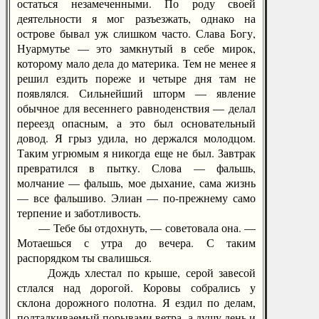
остаться незамеченными. По роду своей
деятельности я мог разъезжать, однако на
острове бывал уж слишком часто. Слава Богу,
Нуармутье — это замкнутый в себе мирок,
которому мало дела до материка. Тем не менее я
решил ездить пореже и четыре дня там не
появлялся. Сильнейший шторм — явление
обычное для весеннего равноденствия — делал
переезд опасным, а это был основательный
довод. Я грыз удила, но держался молодцом.
Таким угрюмым я никогда еще не был. Завтрак
превратился в пытку. Слова — фальшь,
молчание — фальшь, мое дыхание, сама жизнь
— все фальшиво. Элиан — по-прежнему само
терпение и заботливость.
— Тебе бы отдохнуть, — советовала она. —
Мотаешься с утра до вечера. С таким
распорядком ты свалишься.
Дождь хлестал по крыше, серой завесой
стлался над дорогой. Коровы собрались у
склона дорожного полотна. Я ездил по делам,
подталкиваемый порывами ветра, а душу день и