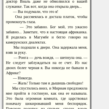
доктор Виаль даже не обмолвился о вашей
служанке. Так вот, когда она открыла дверь...
— Вы подумали, что это я!
Она рассмеялась и достала платок, чтобы
промокнуть глаза.
— Это забавно. Бог мой, это ужасно
забавно... Заметьте, что я настоящая африканка.
Я родилась в Магумбе и бегло говорю на
камерунских диалектах.
Мы подошли к двери. Она задержала меня,
взяв за руку.
— Ронга — дочь вождя, — шепнула она. —
Не следует заблуждаться на ее счет. Из нас
двоих более черная я. Вы никогда не бывали в
Африке?
— Никогда.
— Жаль! Только там и дышишь свободно!
Мы спустились вниз, и Мириам предложила
мне пройти в гостиную, как она ее называла.
Это была огромная комната, где царствовал
поначалу шокировавший меня беспорядок.
Повсюду полотна: на стульях, столах, вдоль