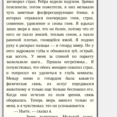
заговорил страх. Ребра ходили ходуном. Зрачки
позеленели, потом пожелтели, в них мелькали
чуть заметные фосфоресцирующие блики, в
которых отражался поочередно гнев, страх,
сомнение, удивление и снова гнев. Я вдыхал
запах зверя и знал, что он болен, потому что от
него не пахло землей, теплым сеном, а пахло
раненой плотью, гноящейся язвой. Я поднял
руку и раскрыл пальцы — и гепард замер. Но у
него задрожали губы и обнажился зуб, острый,
как коготь. У меня за спиной по паркету
заскользили шаги... Пришла негритянка... Я
почувствовал, что обеих женщин охватил страх,
и попросил их удалиться в глубь комнаты.
Между ними и гепардом была какая-то
физическая связь, их испуг передавался
животному и только еще больше беспокоил его.
Когда они исчезли из поля зрения, связь
оборвалась. Теперь зверь зависел только от
меня, и я чувствовал, что он успокаивается.
— Ньете, — сказал я.
Зверь вздрогнул. Мужской голос,