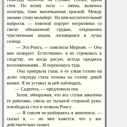
стен. По всему полу — пятна, валялись
палитры, тоже выпачканные краской. Между
окнами стоял мольберт. На нем восхитительный
набросок — поясной портрет негритянки со
смело обнаженной грудью, откровенно
чувственным лицом, лоснящимся в лучах
солнца.
— Это Ронга, — пояснила Мириам. — Она
мне позирует. Естественно, я не стремлюсь к
сходству, но когда рисую, всегда предаюсь
воспоминаниям... И переношусь туда.
Она прикрыла глаза, и ее узкая голова на
долю секунды стала похожа на голову дикой
кошки. Я не уставал за ней наблюдать.
— Садитесь, — предложила она.
Затем, обнаружив, что все стулья завалены
ее работами, смела их тыльной стороной руки,
освободила стол и позвала Ронгу.
— Я совсем не разбираюсь в живописи, —
сказал я, — но мне кажется, что у вас
действительно талант.