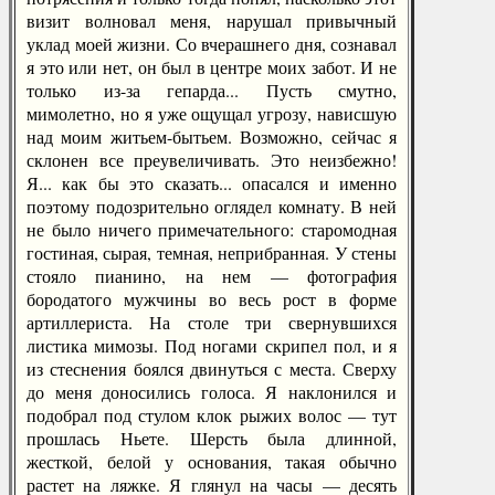
визит волновал меня, нарушал привычный
уклад моей жизни. Со вчерашнего дня, сознавал
я это или нет, он был в центре моих забот. И не
только из-за гепарда... Пусть смутно,
мимолетно, но я уже ощущал угрозу, нависшую
над моим житьем-бытьем. Возможно, сейчас я
склонен все преувеличивать. Это неизбежно!
Я... как бы это сказать... опасался и именно
поэтому подозрительно оглядел комнату. В ней
не было ничего примечательного: старомодная
гостиная, сырая, темная, неприбранная. У стены
стояло пианино, на нем — фотография
бородатого мужчины во весь рост в форме
артиллериста. На столе три свернувшихся
листика мимозы. Под ногами скрипел пол, и я
из стеснения боялся двинуться с места. Сверху
до меня доносились голоса. Я наклонился и
подобрал под стулом клок рыжих волос — тут
прошлась Ньете. Шерсть была длинной,
жесткой, белой у основания, такая обычно
растет на ляжке. Я глянул на часы — десять