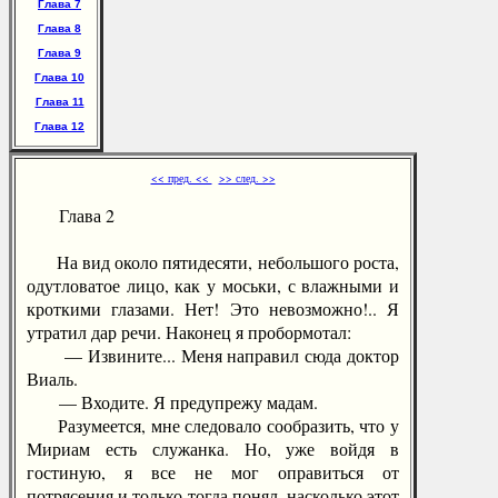
Глава 7
Глава 8
Глава 9
Глава 10
Глава 11
Глава 12
<< пред. <<
>> след. >>
Глава 2
На вид около пятидесяти, небольшого роста,
одутловатое лицо, как у моськи, с влажными и
кроткими глазами. Нет! Это невозможно!.. Я
утратил дар речи. Наконец я пробормотал:
— Извините... Меня направил сюда доктор
Виаль.
— Входите. Я предупрежу мадам.
Разумеется, мне следовало сообразить, что у
Мириам есть служанка. Но, уже войдя в
гостиную, я все не мог оправиться от
потрясения и только тогда понял, насколько этот