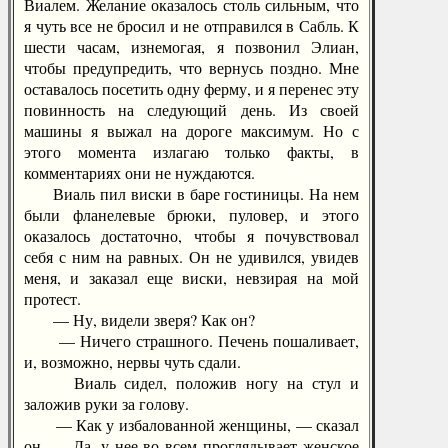
Виалем. Желание оказалось столь сильным, что
я чуть все не бросил и не отправился в Сабль. К
шести часам, изнемогая, я позвонил Элиан,
чтобы предупредить, что вернусь поздно. Мне
оставалось посетить одну ферму, и я перенес эту
повинность на следующий день. Из своей
машины я выжал на дороге максимум. Но с
этого момента излагаю только факты, в
комментариях они не нуждаются.
Виаль пил виски в баре гостиницы. На нем
были фланелевые брюки, пуловер, и этого
оказалось достаточно, чтобы я почувствовал
себя с ним на равных. Он не удивился, увидев
меня, и заказал еще виски, невзирая на мой
протест.
— Ну, видели зверя? Как он?
— Ничего страшного. Печень пошаливает,
и, возможно, нервы чуть сдали.
Виаль сидел, положив ногу на стул и
заложив руки за голову.
— Как у избалованной женщины, — сказал
он. — Да, у нее во всем проглядывает женское