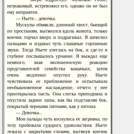
незнакомый, встревожил его, однако он не был
ему неприятен.
— Ньете... девочка.
Мускулы обмякли, длинный хвост, бьющий
по простыням, вытянулся вдоль живота, только
кончик торчал вверх и подрагивал. Я шевелил
пальцами и издавал чуть слышные гортанные
звуки. Тогда Ньете улеглась на бок, и где-то в
глубине послышалось урчание. Я выждал еще
немного, зная молниеносную реакцию
представителей семейства кошачьих, затем
очень медленно опустил руку. Ньете
чувствовала ее приближение и испытывала
необыкновенное наслаждение, отчего у нее
приоткрылась пасть. Она слегка приподняла и
опустила задние лапы, как бы подставляя бок,
покрытый черными пятнами, как у питона.
— Девочка...
Мои пальцы чуть коснулись ее загривка, по
телу пробежала судорога удовольствия. Ньете
лежала с закрытыми глазами, вытянув кончик