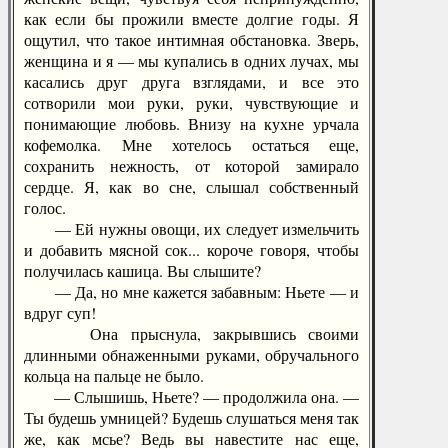
как если бы прожили вместе долгие годы. Я
ощутил, что такое интимная обстановка. Зверь,
женщина и я — мы купались в одних лучах, мы
касались друг друга взглядами, и все это
сотворили мои руки, руки, чувствующие и
понимающие любовь. Внизу на кухне урчала
кофемолка. Мне хотелось остаться еще,
сохранить нежность, от которой замирало
сердце. Я, как во сне, слышал собственный
голос.
— Ей нужны овощи, их следует измельчить
и добавить мясной сок... короче говоря, чтобы
получилась кашица. Вы слышите?
— Да, но мне кажется забавным: Ньете — и
вдруг суп!
Она прыснула, закрывшись своими
длинными обнаженными руками, обручального
кольца на пальце не было.
— Слышишь, Ньете? — продолжила она. —
Ты будешь умницей? Будешь слушаться меня так
же, как мсье? Ведь вы навестите нас еще,