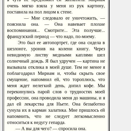
очень мягко взяла у меня из рук картину,
поставила на пол лицом к стене.
— Мне следовало ее уничтожить, —
пояснила она. — Она навевает плохие
воспоминания... Смотрите... Эта получше...
французский период — что надо, по-моему.
Это был ее автопортрет, где она сидела в
шезлонге, уронив на колени книгу. Через
невидимую листву медными каплями шел
солнечный дождь. Я был удручен — картина не
вызывала отклика в моей душе. Тем не менее я
поблагодарил Мириам и, чтобы скрыть свое
смущение, напомнил ей, что тороплюсь, что
меня ждет нелегкий день, допил кофе. Мы
перекинулись парой слов о трудностях моей
профессии, она проводила меня до машины, и я
дал ей лекарства для Ньете. Она беззаботно
сунула их в карман халатика. Мне пришлось ей
напомнить, что не следует легкомысленно
относиться к недугу гепарда.
— А вы для чего? — спросила она.