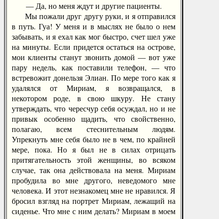
— Да, но меня ждут и другие пациенты.
Мы пожали друг другу руки, и я отправился
в путь. Гуа! У меня и в мыслях не было о нем
забывать, и я ехал как мог быстро, счет шел уже
на минуты. Если придется остаться на острове,
мои клиенты станут звонить домой — вот уже
пару недель, как поставили телефон, — что
встревожит донельзя Элиан. По мере того как я
удалялся от Мириам, я возвращался, в
некотором роде, в свою шкуру. Не стану
утверждать, что чересчур себя осуждал, но и не
привык особенно щадить, что свойственно,
полагаю, всем стеснительным людям.
Упрекнуть мне себя было не в чем, по крайней
мере, пока. Но я был не в силах отрицать
притягательность этой женщины, во всяком
случае, так она действовала на меня. Мириам
пробудила во мне другого, неведомого мне
человека. И этот незнакомец мне не нравился. Я
бросил взгляд на портрет Мириам, лежащий на
сиденье. Что мне с ним делать? Мириам в моем