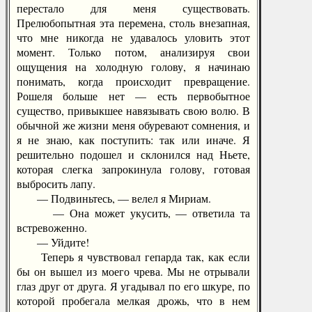
перестало для меня существовать.
Прелюбопытная эта перемена, столь внезапная,
что мне никогда не удавалось уловить этот
момент. Только потом, анализируя свои
ощущения на холодную голову, я начинаю
понимать, когда происходит превращение.
Рошеля больше нет — есть первобытное
существо, привыкшее навязывать свою волю. В
обычной же жизни меня обуревают сомнения, и
я не знаю, как поступить: так или иначе. Я
решительно подошел и склонился над Ньете,
которая слегка запрокинула голову, готовая
выбросить лапу.
— Подвиньтесь, — велел я Мириам.
— Она может укусить, — ответила та
встревоженно.
— Уйдите!
Теперь я чувствовал гепарда так, как если
бы он вышел из моего чрева. Мы не отрывали
глаз друг от друга. Я угадывал по его шкуре, по
которой пробегала мелкая дрожь, что в нем