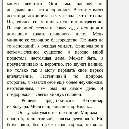
минут девятого. Они там, наверху, не
догадывались, что я торопился. В этот момент
лестница заскрипела, и я уже знал, что это она.
Но, увидев ее, я вновь испытал потрясение.
Передо мной стояла высокая худая женщина в
домашнем халате сливового цвета. Меня
удивило ее холодное благородство. Не имея на
то оснований, я ожидал увидеть фривольное и
легкомысленное существо, а передо мной
предстала настоящая дама. Может быть, я
преувеличиваю и, вероятно, это звучит наивно,
но только так я могу передать свое первое
впечатление. Застенчивый по природе,
оторопев, я казался себе еще более неуклюжим,
неотесанным, чем был на самом деле. Я
поздоровался, слегка кивнув головой.
— Рошель, — представился я. — Ветеринар
из Бовуара. Меня направил доктор Виаль...
Она улыбнулась и стала иной Мириам —
простой, приветливой, совсем девчонкой. Ей,
безусловно, было уже около сорока, но когда