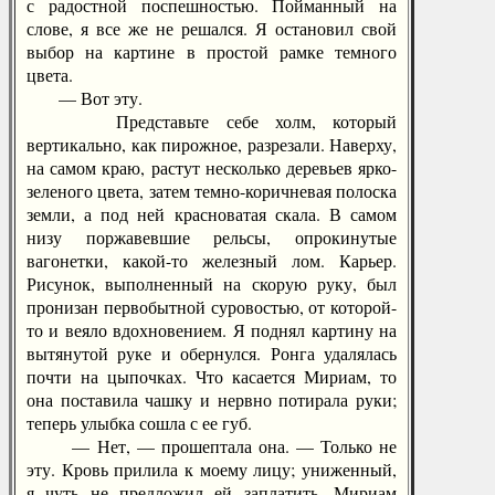
с радостной поспешностью. Пойманный на
слове, я все же не решался. Я остановил свой
выбор на картине в простой рамке темного
цвета.
— Вот эту.
Представьте себе холм, который
вертикально, как пирожное, разрезали. Наверху,
на самом краю, растут несколько деревьев ярко-
зеленого цвета, затем темно-коричневая полоска
земли, а под ней красноватая скала. В самом
низу поржавевшие рельсы, опрокинутые
вагонетки, какой-то железный лом. Карьер.
Рисунок, выполненный на скорую руку, был
пронизан первобытной суровостью, от которой-
то и веяло вдохновением. Я поднял картину на
вытянутой руке и обернулся. Ронга удалялась
почти на цыпочках. Что касается Мириам, то
она поставила чашку и нервно потирала руки;
теперь улыбка сошла с ее губ.
— Нет, — прошептала она. — Только не
эту. Кровь прилила к моему лицу; униженный,
я чуть не предложил ей заплатить. Мириам