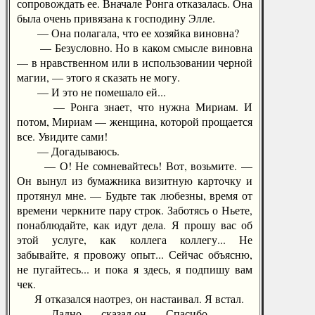
сопровождать ее. Вначале Ронга отказалась. Она
была очень привязана к господину Элле.
— Она полагала, что ее хозяйка виновна?
— Безусловно. Но в каком смысле виновна
— в нравственном или в использовании черной
магии, — этого я сказать не могу.
— И это не помешало ей...
— Ронга знает, что нужна Мириам. И
потом, Мириам — женщина, которой прощается
все. Увидите сами!
— Догадываюсь.
— О! Не сомневайтесь! Вот, возьмите. —
Он вынул из бумажника визитную карточку и
протянул мне. — Будьте так любезны, время от
времени черкните пару строк. Заботясь о Ньете,
понаблюдайте, как идут дела. Я прошу вас об
этой услуге, как коллега коллегу... Не
забывайте, я провожу опыт... Сейчас объясню,
не пугайтесь... и пока я здесь, я подпишу вам
чек.
Я отказался наотрез, он настаивал. Я встал.
— Ладно, — сказал он. — Спасибо.