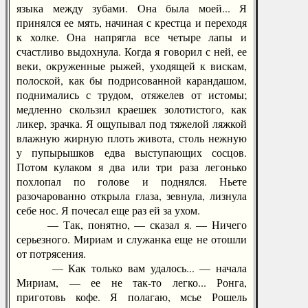
языка между зубами. Она была моей... Я
принялся ее мять, начиная с крестца и переходя
к холке. Она напрягла все четыре лапы и
счастливо выдохнула. Когда я говорил с ней, ее
веки, окруженные рыжей, уходящей к вискам,
полоской, как бы подрисованной карандашом,
поднимались с трудом, отяжелев от истомы;
медленно скользил краешек золотистого, как
ликер, зрачка. Я ощупывал под тяжелой ляжкой
влажную жирную плоть живота, столь нежную
у пупырышков едва выступающих сосцов.
Потом кулаком я два или три раза легонько
похлопал по голове и поднялся. Ньете
разочарованно открыла глаза, зевнула, лизнула
себе нос. Я почесал еще раз ей за ухом.
— Так, понятно, — сказал я. — Ничего
серьезного. Мириам и служанка еще не отошли
от потрясения.
— Как только вам удалось... — начала
Мириам, — ее не так-то легко... Ронга,
приготовь кофе. Я полагаю, мсье Рошель