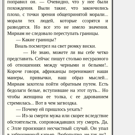
поправил он. — Очевидно, что у нее были
похождения. Выли такие, что закончились
плохо, с точки зрения общепринятой морали...
морали тех людей, которые ссорятся и
разводятся. Но все это не имело значения.
Мириам не следовало переступать границы.
— Какие границы?
Виаль посмотрел на свет рюмку виски.
— Не знаю, можете ли вы себе четко
представить. Сейчас пишут столько несуразного
об отношениях между черными и белыми!..
Короче говоря, африканцы перенимают наши
манеры, привычки, наш образ мыслей...
Мириам захотела пойти обратным путем. Есть
бедолаги белые, вступившие на этот путь... Но
чтобы женщина ее толка, с ее дарованием
стремилась... Вот в чем загвоздка.
— Почему ей пришлось уехать?
— Из-за смерти мужа или скорее вследствие
обстоятельств, сопровождавших эту смерть. Да,
с Элле произошел несчастный случай. Он упал
в заброшенный карьер. Любопытно, не так ли?..