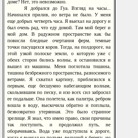
доме? Нет, это невозможно.
Я добрался до Гуа. Взгляд на часы...
Начинался прилив, но ветра не было. У меня
еще добрых четверть часа. Я выехал на дорогу и
был очень рад, что еду домой. Там мой берег и
мой дом. В радужном пространстве как бы
повисли бледные очертания ферм, темные
точки пасущихся коров. Тогда, на полдороге, на
этой узкой полоске земли, о которую уже с
обеих сторон бились волны, я остановился и
вышел из машины. Меня поглотила тишина,
тишина безбрежного пространства, разносимого
ветрами. Я схватил картину, приблизился к
первым, еще бесшумно набегающим волнам,
скользившим по песку, и изо всех сил забросил
ее подальше. Она полетела, как палитра, ребром
вошла в воду, выскочила обратно и поплыла,
безвозвратно утерянная. Это было странное
зрелище. Я знал, что имею право, свои причины
так поступить, и продолжил путь, не
оборачиваясь. Вода уже подступила к дороге,
когда я выехал на подъем, ведущий к берегу, но