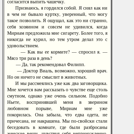
согласится выпить чашечку.
Признаюсь, я гордился собой. Я снял как ни
в чем не бывало куртку, уверенный, что могу
такое позволить. Я ощущал, как это ни странно,
себя хозяином и совсем не удивился, когда
Мириам предложила мне сигарету. Более того, я
никогда не курил, но тем утром делал это с
удовольствием.
— Как вы ее кормите? — спросил я. —
Мясо три раза в день?
— Да, так рекомендовал Филипп.
— Доктор Виаль, возможно, хороший врач.
Но он ничего не смыслит в животных.
И мы рассмеялись уже как два заговорщика.
Мне хочется вам рассказать о чувстве еще столь
смутном, однако уже очень сильном. Подобно
Ньете, воспринявшей меня в зверином
любовном порыве, Мириам мне уже
покорилась. Она забыла, что едва одета, не
причесана, не накрашена. Мы по-свойски стали
беседовать в комнате, где были разбросаны
женские вещи, чувствуя себя непринужденно,