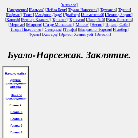
[в начало]
[
Аверченко
] [
Бальзак
] [
Лейла Берг
] [
Буало-Нарсежак
] [
Булгаков
] [
Бунин
]
[
Гофман
] [
Гюго
] [
Альфонс Доде
] [
Драйзер
] [
Знаменский
] [
Леонид Зорин
]
[
Кашиф
] [
Бернар Клавель
] [
Крылов
] [
Крымов
] [
Лакербай
] [
Виль Липатов
]
[
Мериме
] [
Мирнев
] [
Ги де Мопассан
] [
Мюссе
] [
Несин
] [
Эдвард Олби
]
[
Игорь Пидоренко
] [
Стендаль
] [
Тэффи
] [
Владимир Фирсов
] [
Флобер
]
[
Франс
] [
Хаггард
] [
Эрнест Хемингуэй
] [
Энтони
]
Буало-Нарсежак. Заклятие.
Начало сайта
Другие
произведения
автора
Начало
произведения
Глава 2
Глава 3
Глава 4
Глава 5
Глава 6