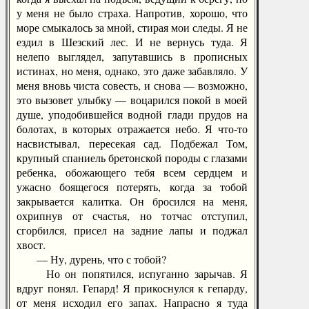
у меня не было страха. Напротив, хорошо, что
море смыкалось за мной, стирая мои следы. Я не
ездил в Шезский лес. И не вернусь туда. Я
нелепо выглядел, запутавшись в прописных
истинах, но меня, однако, это даже забавляло. У
меня вновь чиста совесть, и снова — возможно,
это вызовет улыбку — воцарился покой в моей
душе, уподобившейся водной глади прудов на
болотах, в которых отражается небо. Я что-то
насвистывал, пересекая сад. Подбежал Том,
крупный спаниель бретонской породы с глазами
ребенка, обожающего тебя всем сердцем и
ужасно боящегося потерять, когда за тобой
закрывается калитка. Он бросился на меня,
охрипнув от счастья, но тотчас отступил,
сгорбился, присел на задние лапы и поджал
хвост.
— Ну, дурень, что с тобой?
Но он попятился, испуганно зарычав. Я
вдруг понял. Гепард! Я прикоснулся к гепарду,
от меня исходил его запах. Напрасно я туда