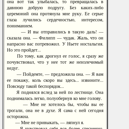
она вот так улыбалась, то превращалась в
давнюю добрую подругу. Без каких-либо
церемоний она протянула мне руку. Ее серые
глаза лучились сердечностью, интересом,
пониманием.
— И вы отправились в такую даль! —
сказала она. — Филипп — чудак. Жаль, что он
напрасно вас потревожил. У Ньете ностальгия.
Но это пройдет...
По тому, как дрогнул ее голос, я сразу же
почувствовал, что у нее тот же неизлечимый
недуг.
— Пойдемте, — предложила она. — Я вам
ее покажу, коль скоро вы здесь... извините...
Повсюду такой беспорядок...
Я поднялся вслед за ней по лестнице. Она
поднималась легко, полуобернув ко мне голову.
— Мне не хотелось бы, чтобы вы ее
трогали, она не в духе. Я сама с ней сегодня
осторожна.
— Мне не привыкать, — ляпнул я.
Я чувствовал себя все более стесненно,