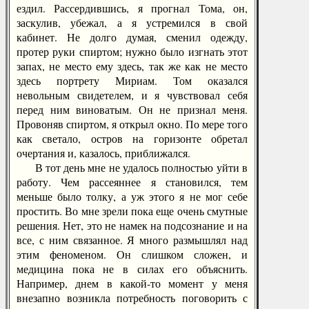
ездил. Рассердившись, я прогнал Тома, он,
заскулив, убежал, а я устремился в свой
кабинет. Не долго думая, сменил одежду,
протер руки спиртом; нужно было изгнать этот
запах, не место ему здесь, так же как не место
здесь портрету Мириам. Том оказался
невольным свидетелем, и я чувствовал себя
перед ним виноватым. Он не признал меня.
Провоняв спиртом, я открыл окно. По мере того
как светало, остров на горизонте обретал
очертания и, казалось, приближался.
В тот день мне не удалось полностью уйти в
работу. Чем рассеяннее я становился, тем
меньше было толку, а уж этого я не мог себе
простить. Во мне зрели пока еще очень смутные
решения. Нет, это не намек на подсознание и на
все, с ним связанное. Я много размышлял над
этим феноменом. Он слишком сложен, и
медицина пока не в силах его объяснить.
Например, днем в какой-то момент у меня
внезапно возникла потребность поговорить с