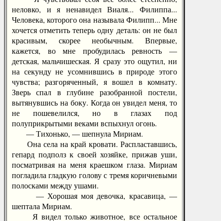
неловко, и я ненавидел Виаля... Филиппа...
Человека, которого она называла Филипп... Мне
хочется отметить теперь одну деталь: он не был
красивым, скорее необычным. Впервые,
кажется, во мне пробудилась ревность —
детская, мальчишеская. Я сразу это ощутил, ни
на секунду не усомнившись в природе этого
чувства; разгоряченный, я вошел в комнату.
Зверь спал в глубине разобранной постели,
вытянувшись на боку. Когда он увидел меня, то
не пошевелился, но в глазах под
полуприкрытыми веками вспыхнул огонь.
— Тихонько, — шепнула Мириам.
Она села на край кровати. Распластавшись,
гепард подполз к своей хозяйке, прижав уши,
посматривая на меня краешком глаза. Мириам
погладила гладкую голову с тремя коричневыми
полосками между ушами.
— Хорошая моя девочка, красавица, —
шептала Мириам.
Я видел только животное, все остальное