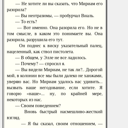
— Не хотите ли вы сказать, что Мириам его
разорила?
— Вы неотразимы, — пробурчал Виаль.
— То есть?
— Вот именно. Она разорила его. Но не в
том смысле, в каком это понимаете вы. Она
разорила, разрушила его тут.
Он поднес к виску указательный палец,
нацеленный, как ствол пистолета.
— В общем, у Элле не все ладилось.
— Почему? — спросил я.
— Вы видели Мириам, не так ли?.. Дорогой
мой, в колонии все мы были далеко не ханжами,
уверяю вас. Но Мириам удалось нас удивить...
вызвать наше негодование, если хотите. Я
говорю «наше»... ну, по крайней мере,
некоторых из нас.
— Своим поведением?
Вновь быстрый насмешливо-жесткий
взгляд.
— Я бы сказал, своим отношением, —