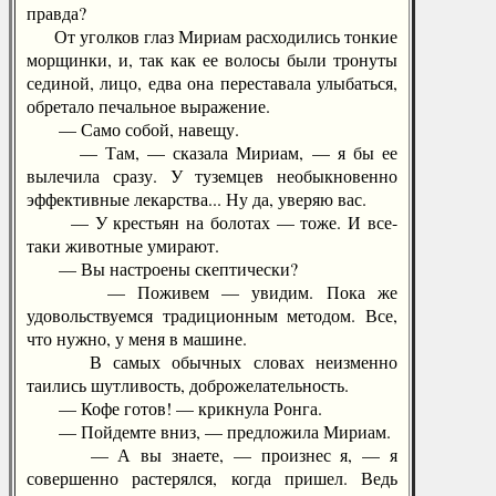
правда?
От уголков глаз Мириам расходились тонкие
морщинки, и, так как ее волосы были тронуты
сединой, лицо, едва она переставала улыбаться,
обретало печальное выражение.
— Само собой, навещу.
— Там, — сказала Мириам, — я бы ее
вылечила сразу. У туземцев необыкновенно
эффективные лекарства... Ну да, уверяю вас.
— У крестьян на болотах — тоже. И все-
таки животные умирают.
— Вы настроены скептически?
— Поживем — увидим. Пока же
удовольствуемся традиционным методом. Все,
что нужно, у меня в машине.
В самых обычных словах неизменно
таились шутливость, доброжелательность.
— Кофе готов! — крикнула Ронга.
— Пойдемте вниз, — предложила Мириам.
— А вы знаете, — произнес я, — я
совершенно растерялся, когда пришел. Ведь