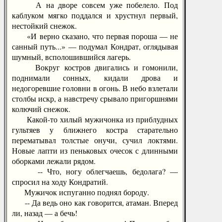
А на дворе совсем уже побелело. Под
каблуком мягко поддался и хрустнул первый,
нестойкий снежок.
«И верно сказано, что первая пороша — не
санный путь...» — подумал Кондрат, оглядывая
шумный, всполошившийся лагерь.
Вокруг костров двигались и гомонили,
поднимали сонных, кидали дрова и
недогоревшие головни в огонь. В небо взлетали
столбы искр, а навстречу срывало пригоршнями
колючий снежок.
Какой-то хилый мужичонка из приблудных
гультяев у ближнего костра старательно
перематывал толстые онучи, сучил локтями.
Новые лапти из пеньковых очесок с длинными
оборками лежали рядом.
-- Что, ногу облегчаешь, бедолага? —
спросил на ходу Кондратий.
Мужичок испуганно поднял бороду.
-- Да ведь оно как говорится, атаман. Вперед
ли, назад — а бечь!