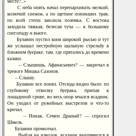
месте?..»
С неба опять начал перепархивать мелкий,
колючий снежок, а по щетине поникших трав,
по всей степи заюлила поземка. С востока
заходила тяжкая, белесая туча — к большому
снегопаду и вьюге.
Булавин пустил коня широкой рысью и тут
же услышал нестройную шальную стрельбу в
ближнем буераке, там, где прятались до времени
казаки.
-- Слышишь, Афанасьевич? — закричал в
тревоге Мишка Сазонов.
-- Слышу.
Булавин все понял. Отсюда видно было: по
глубокому отвилку буерака, припав к
лошадиной гриве, во весь опор мчался всадник.
Он уходил от ружейных выстрелов и что-то
кричал.
-- Никак, Семен Драный? — спросил
Шмель.
Булавин промолчал.
Выйдя на изволок, всадник выпрямился в