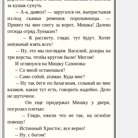
за кушак сунуть.
-- А-а, дьявол! — заругался он, выпрастывая
из-под скамьи ремешок пороховницы. —
Привез ты мне снегу за ворот, Мишка! Далеко
отсюда отряд Лунькин?
-- К рассвету, гляди, тут будут. Хотят
невзначай взять всех!
-- Ну, это мы поглядим. Василий, дозоры на
три версты, чтобы кругом были! Мигом!
И оглянулся на Мишку Сазонова:
-- Со мной останешься?
-- Само собой, атаман. Куда мне?
-- Ну так беги по балаганам, созывай ко мне
казаков, какие тут есть, говорить надобно. Дело
не шуточное.
Он еще придержал Мишку у двери,
погрозил плетью:
-- Гляди, ежели что не так, на оглобле
повешу!
-- Истинный Христос, все верно!
-- Ну, с богом!