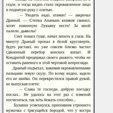
седле, и тогда видно стало окровавленное лицо
и поднятую руку с плетью.
-- Уходить надо, атаман! — закричал
Драный. — Степка Ананьин казаков сманил,
хотят повинную Лукьяну нести! За мной
палили, дьяволы!
Снег пошел гуще, начал лепить в глаза. На
минуту Драный пропал в белой круговерти,
будто растаял, но уже совсем близко частил
сдвоенный перебор конских копыт. И
Кондратий придержал своего рыжего, чтобы не
оставить раненого в этой чертовой непрогляди.
Драный подъехал, зажимая окровавленными
пальцами левую скулу. По всему видно, задело
его не шибко. Он перекрестился правой рукой,
не выпуская плети:
-- Слава те господи, добрую погодку
послал... Не удалось на этот раз с изменой
посчитаться, так хоть бежать способно...
Булавин усмехнулся, припомнив утреннего
мужичка с трясущейся бородой, что у костра