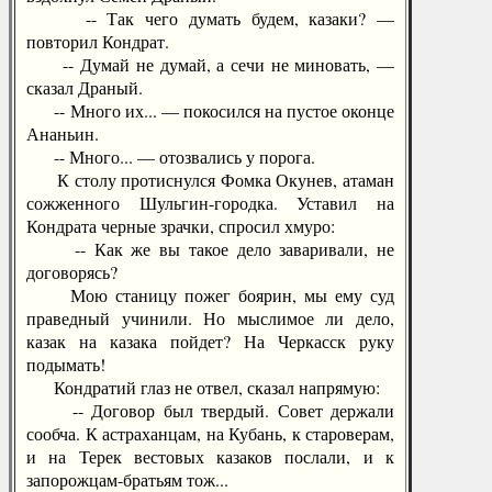
-- Так чего думать будем, казаки? —
повторил Кондрат.
-- Думай не думай, а сечи не миновать, —
сказал Драный.
-- Много их... — покосился на пустое оконце
Ананьин.
-- Много... — отозвались у порога.
К столу протиснулся Фомка Окунев, атаман
сожженного Шульгин-городка. Уставил на
Кондрата черные зрачки, спросил хмуро:
-- Как же вы такое дело заваривали, не
договорясь?
Мою станицу пожег боярин, мы ему суд
праведный учинили. Но мыслимое ли дело,
казак на казака пойдет? На Черкасск руку
подымать!
Кондратий глаз не отвел, сказал напрямую:
-- Договор был твердый. Совет держали
сообча. К астраханцам, на Кубань, к староверам,
и на Терек вестовых казаков послали, и к
запорожцам-братьям тож...