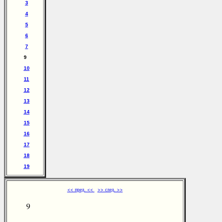
3
4
5
6
7
9
10
11
12
13
14
15
16
17
18
19
<< пред. <<
>> след. >>
9