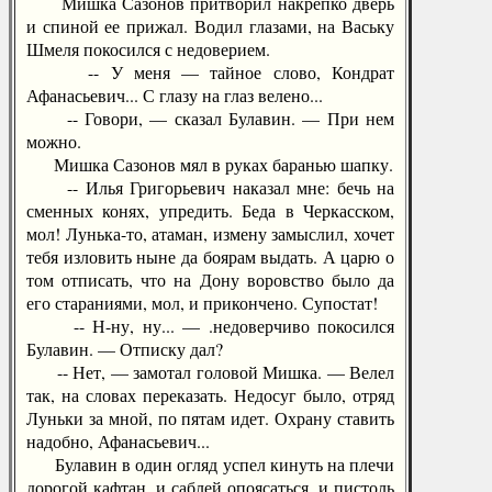
Мишка Сазонов притворил накрепко дверь
и спиной ее прижал. Водил глазами, на Ваську
Шмеля покосился с недоверием.
-- У меня — тайное слово, Кондрат
Афанасьевич... С глазу на глаз велено...
-- Говори, — сказал Булавин. — При нем
можно.
Мишка Сазонов мял в руках баранью шапку.
-- Илья Григорьевич наказал мне: бечь на
сменных конях, упредить. Беда в Черкасском,
мол! Лунька-то, атаман, измену замыслил, хочет
тебя изловить ныне да боярам выдать. А царю о
том отписать, что на Дону воровство было да
его стараниями, мол, и прикончено. Супостат!
-- Н-ну, ну... — .недоверчиво покосился
Булавин. — Отписку дал?
-- Нет, — замотал головой Мишка. — Велел
так, на словах переказать. Недосуг было, отряд
Луньки за мной, по пятам идет. Охрану ставить
надобно, Афанасьевич...
Булавин в один огляд успел кинуть на плечи
дорогой кафтан, и саблей опоясаться, и пистоль