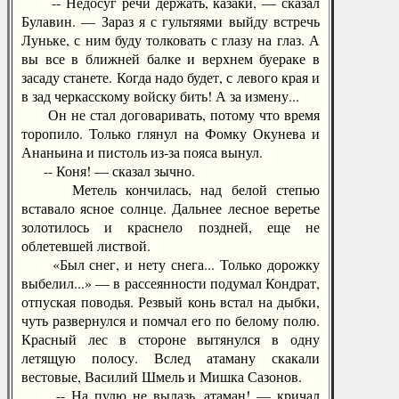
-- Недосуг речи держать, казаки, — сказал
Булавин. — Зараз я с гультяями выйду встречь
Луньке, с ним буду толковать с глазу на глаз. А
вы все в ближней балке и верхнем буераке в
засаду станете. Когда надо будет, с левого края и
в зад черкасскому войску бить! А за измену...
Он не стал договаривать, потому что время
торопило. Только глянул на Фомку Окунева и
Ананьина и пистоль из-за пояса вынул.
-- Коня! — сказал зычно.
Метель кончилась, над белой степью
вставало ясное солнце. Дальнее лесное веретье
золотилось и краснело поздней, еще не
облетевшей листвой.
«Был снег, и нету снега... Только дорожку
выбелил...» — в рассеянности подумал Кондрат,
отпуская поводья. Резвый конь встал на дыбки,
чуть развернулся и помчал его по белому полю.
Красный лес в стороне вытянулся в одну
летящую полосу. Вслед атаману скакали
вестовые, Василий Шмель и Мишка Сазонов.
-- На пулю не вылазь, атаман! — кричал