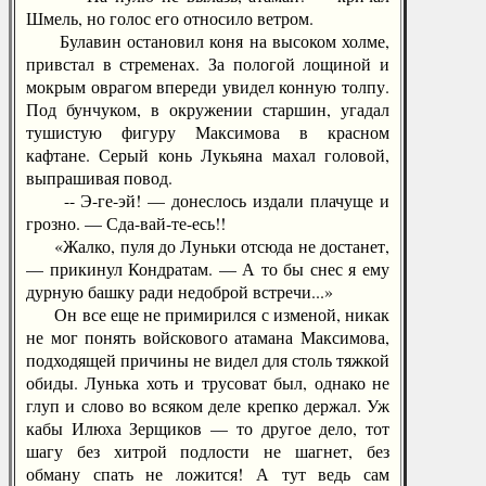
Шмель, но голос его относило ветром.
Булавин остановил коня на высоком холме,
привстал в стременах. За пологой лощиной и
мокрым оврагом впереди увидел конную толпу.
Под бунчуком, в окружении старшин, угадал
тушистую фигуру Максимова в красном
кафтане. Серый конь Лукьяна махал головой,
выпрашивая повод.
-- Э-ге-эй! — донеслось издали плачуще и
грозно. — Сда-вай-те-есь!!
«Жалко, пуля до Луньки отсюда не достанет,
— прикинул Кондратам. — А то бы снес я ему
дурную башку ради недоброй встречи...»
Он все еще не примирился с изменой, никак
не мог понять войскового атамана Максимова,
подходящей причины не видел для столь тяжкой
обиды. Лунька хоть и трусоват был, однако не
глуп и слово во всяком деле крепко держал. Уж
кабы Илюха Зерщиков — то другое дело, тот
шагу без хитрой подлости не шагнет, без
обману спать не ложится! А тут ведь сам