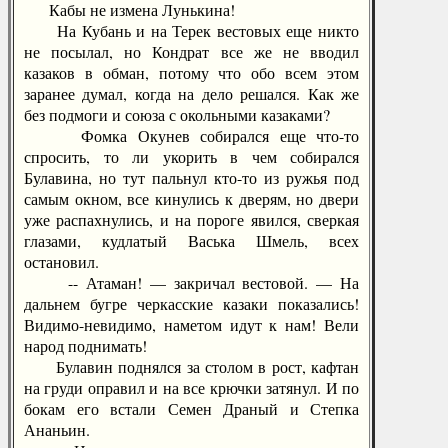
Кабы не измена Лунькина!
На Кубань и на Терек вестовых еще никто
не посылал, но Кондрат все же не вводил
казаков в обман, потому что обо всем этом
заранее думал, когда на дело решался. Как же
без подмоги и союза с окольными казаками?
Фомка Окунев собирался еще что-то
спросить, то ли укорить в чем собирался
Булавина, но тут пальнул кто-то из ружья под
самым окном, все кинулись к дверям, но двери
уже распахнулись, и на пороге явился, сверкая
глазами, кудлатый Васька Шмель, всех
остановил.
-- Атаман! — закричал вестовой. — На
дальнем бугре черкасские казаки показались!
Видимо-невидимо, наметом идут к нам! Вели
народ поднимать!
Булавин поднялся за столом в рост, кафтан
на груди оправил и на все крючки затянул. И по
бокам его встали Семен Драный и Степка
Ананьин.