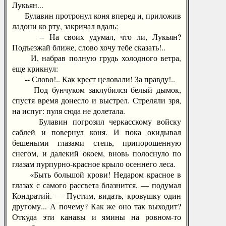
Лукьян...
Булавин протронул коня вперед и, приложив
ладони ко рту, закричал вдаль:
-- На своих удумал, что ли, Лукьян?
Подъезжай ближе, слово хочу тебе сказать!..
И, набрав полную грудь холодного ветра,
еще крикнул:
-- Слово!.. Как крест целовали! За правду!..
Под бунчуком заклубился белый дымок,
спустя время донесло и выстрел. Стреляли зря,
на испуг: пуля сюда не долетала.
Булавин погрозил черкасскому войску
саблей и повернул коня. И пока окидывал
бешеными глазами степь, припорошенную
снегом, и далекий окоем, вновь полоснуло по
глазам пурпурно-красное крыло осеннего леса.
«Быть большой крови! Недаром красное в
глазах с самого рассвета блазнится, — подумал
Кондратий. — Пустим, видать, кровушку один
другому... А почему? Как же оно так выходит?
Откуда эти канавы и ямины на ровном-то