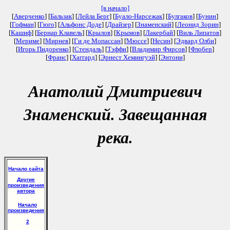
[в начало]
[
Аверченко
] [
Бальзак
] [
Лейла Берг
] [
Буало-Нарсежак
] [
Булгаков
] [
Бунин
]
[
Гофман
] [
Гюго
] [
Альфонс Доде
] [
Драйзер
] [
Знаменский
] [
Леонид Зорин
]
[
Кашиф
] [
Бернар Клавель
] [
Крылов
] [
Крымов
] [
Лакербай
] [
Виль Липатов
]
[
Мериме
] [
Мирнев
] [
Ги де Мопассан
] [
Мюссе
] [
Несин
] [
Эдвард Олби
]
[
Игорь Пидоренко
] [
Стендаль
] [
Тэффи
] [
Владимир Фирсов
] [
Флобер
]
[
Франс
] [
Хаггард
] [
Эрнест Хемингуэй
] [
Энтони
]
Анатолий Дмитриевич
Знаменский. Завещанная
река.
Начало сайта
Другие
произведения
автора
Начало
произведения
2