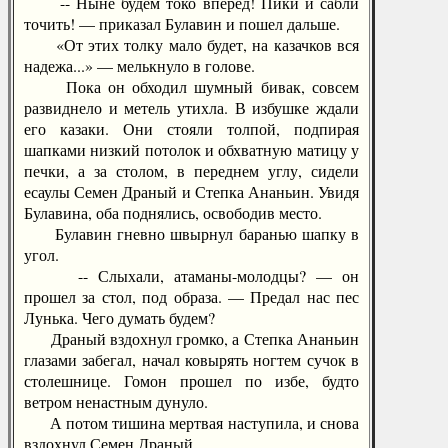
-- Ныне будем токо вперед! Пики и сабли
точить! — приказал Булавин и пошел дальше.
«От этих толку мало будет, на казачков вся
надежа...» — мелькнуло в голове.
Пока он обходил шумный бивак, совсем
развиднело и метель утихла. В избушке ждали
его казаки. Они стояли толпой, подпирая
шапками низкий потолок и обхватную матицу у
печки, а за столом, в переднем углу, сидели
есаулы Семен Драный и Степка Ананьин. Увидя
Булавина, оба поднялись, освободив место.
Булавин гневно швырнул баранью шапку в
угол.
-- Слыхали, атаманы-молодцы? — он
прошел за стол, под образа. — Предал нас пес
Лунька. Чего думать будем?
Драный вздохнул громко, а Степка Ананьин
глазами забегал, начал ковырять ногтем сучок в
столешнице. Гомон прошел по избе, будто
ветром ненастным дунуло.
А потом тишина мертвая наступила, и снова
вздохнул Семен Драный.