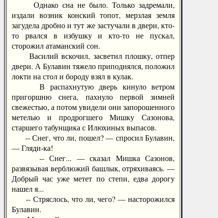
Однако сна не было. Только задремали,
издали возник конский топот, мерзлая земля
загудела дробно и тут же застучали в двери, кто-
то рвался в избушку и кто-то не пускал,
сторожил атаманский сон.
Василий вскочил, засветил плошку, отпер
двери. А Булавин тяжело приподнялся, положил
локти на стол и бороду взял в кулак.
В распахнутую дверь кинуло ветром
пригоршню снега, пахнуло первой зимней
свежестью, а потом увидели они запорошенного
метелью и продрогшего Мишку Сазонова,
старшего табунщика с Илюхиных выпасов.
-- Снег, что ли, пошел? — спросил Булавин,
— Гляди-ка!
-- Снег... — сказал Мишка Сазонов,
развязывая верблюжий башлык, отряхиваясь. —
Добрый час уже метет по степи, едва дорогу
нашел я...
-- Стряслось, что ли, чего? — насторожился
Булавин.