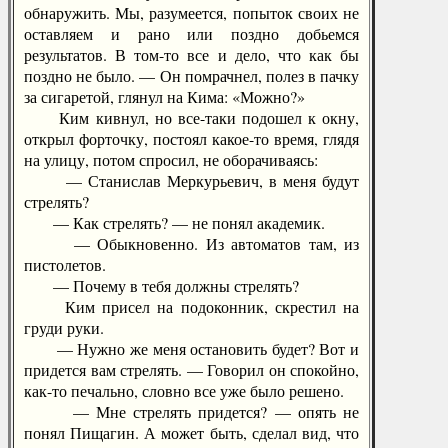
обнаружить. Мы, разумеется, попыток своих не
оставляем и рано или поздно добьемся
результатов. В том-то все и дело, что как бы
поздно не было. — Он помрачнел, полез в пачку
за сигаретой, глянул на Кима: «Можно?»
Ким кивнул, но все-таки подошел к окну,
открыл форточку, постоял какое-то время, глядя
на улицу, потом спросил, не оборачиваясь:
— Станислав Меркурьевич, в меня будут
стрелять?
— Как стрелять? — не понял академик.
— Обыкновенно. Из автоматов там, из
пистолетов.
— Почему в тебя должны стрелять?
Ким присел на подоконник, скрестил на
груди руки.
— Нужно же меня остановить будет? Вот и
придется вам стрелять. — Говорил он спокойно,
как-то печально, словно все уже было решено.
— Мне стрелять придется? — опять не
понял Пищагин. А может быть, сделал вид, что