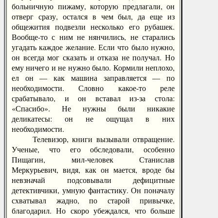
больничную пижаму, которую предлагали, он
отверг сразу, остался в чем был, да еще из
общежития подвезли несколько его рубашек.
Вообще-то с ним не нянчились, не старались
угадать каждое желание. Если что было нужно,
он всегда мог сказать и отказа не получал. Но
ему ничего и не нужно было. Кормили неплохо,
ел он — как машина заправляется — по
необходимости. Словно какое-то реле
срабатывало, и он вставал из-за стола:
«Спасибо». Не нужны были никакие
деликатесы: он не ощущал в них
необходимости.
Телевизор, книги вызывали отвращение.
Ученые, что его обследовали, особенно
Пищагин, мил-человек Станислав
Меркурьевич, видя, как он мается, вроде бы
невзначай подсовывали дефицитные
детективчики, умную фантастику. Он поначалу
схватывал жадно, по старой привычке,
благодарил. Но скоро убеждался, что больше