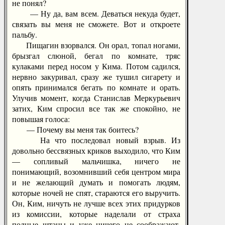
не понял?
— Ну да, вам всем. Деваться некуда будет,
связать вы меня не сможете. Вот и откроете
пальбу.
Пищагин взорвался. Он орал, топал ногами,
брызгал слюной, бегал по комнате, тряс
кулаками перед носом у Кима. Потом садился,
нервно закуривал, сразу же тушил сигарету и
опять принимался бегать по комнате и орать.
Улучив момент, когда Станислав Меркурьевич
затих, Ким спросил все так же спокойно, не
повышая голоса:
— Почему вы меня так боитесь?
На что последовал новый взрыв. Из
довольно бессвязных криков выходило, что Ким
— сопливый мальчишка, ничего не
понимающий, возомнивший себя центром мира
и не желающий думать и помогать людям,
которые ночей не спят, стараются его выручить.
Он, Ким, ничуть не лучше всех этих придурков
из комиссии, которые наделали от страха
полные штаны и уже ничего не соображают.