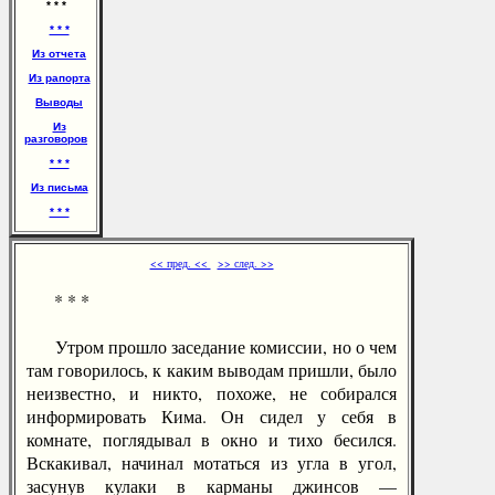
* * *
* * *
Из отчета
Из рапорта
Выводы
Из
разговоров
* * *
Из письма
* * *
<< пред. <<
>> след. >>
* * *
Утром прошло заседание комиссии, но о чем
там говорилось, к каким выводам пришли, было
неизвестно, и никто, похоже, не собирался
информировать Кима. Он сидел у себя в
комнате, поглядывал в окно и тихо бесился.
Вскакивал, начинал мотаться из угла в угол,
засунув кулаки в карманы джинсов —