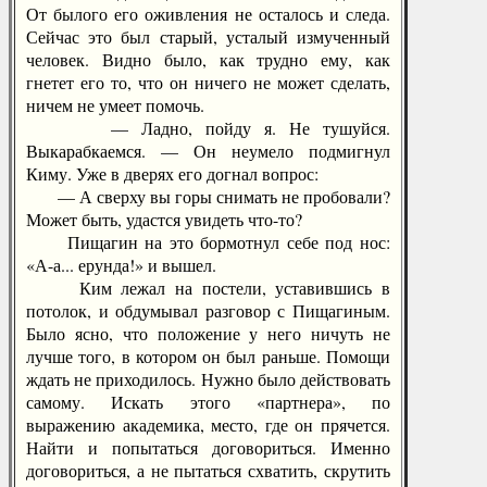
От былого его оживления не осталось и следа.
Сейчас это был старый, усталый измученный
человек. Видно было, как трудно ему, как
гнетет его то, что он ничего не может сделать,
ничем не умеет помочь.
— Ладно, пойду я. Не тушуйся.
Выкарабкаемся. — Он неумело подмигнул
Киму. Уже в дверях его догнал вопрос:
— А сверху вы горы снимать не пробовали?
Может быть, удастся увидеть что-то?
Пищагин на это бормотнул себе под нос:
«А-а... ерунда!» и вышел.
Ким лежал на постели, уставившись в
потолок, и обдумывал разговор с Пищагиным.
Было ясно, что положение у него ничуть не
лучше того, в котором он был раньше. Помощи
ждать не приходилось. Нужно было действовать
самому. Искать этого «партнера», по
выражению академика, место, где он прячется.
Найти и попытаться договориться. Именно
договориться, а не пытаться схватить, скрутить