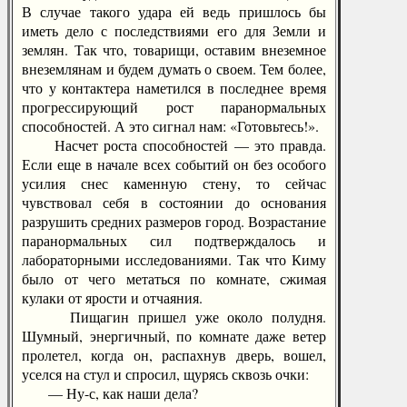
В случае такого удара ей ведь пришлось бы
иметь дело с последствиями его для Земли и
землян. Так что, товарищи, оставим внеземное
внеземлянам и будем думать о своем. Тем более,
что у контактера наметился в последнее время
прогрессирующий рост паранормальных
способностей. А это сигнал нам: «Готовьтесь!».
Насчет роста способностей — это правда.
Если еще в начале всех событий он без особого
усилия снес каменную стену, то сейчас
чувствовал себя в состоянии до основания
разрушить средних размеров город. Возрастание
паранормальных сил подтверждалось и
лабораторными исследованиями. Так что Киму
было от чего метаться по комнате, сжимая
кулаки от ярости и отчаяния.
Пищагин пришел уже около полудня.
Шумный, энергичный, по комнате даже ветер
пролетел, когда он, распахнув дверь, вошел,
уселся на стул и спросил, щурясь сквозь очки:
— Ну-с, как наши дела?