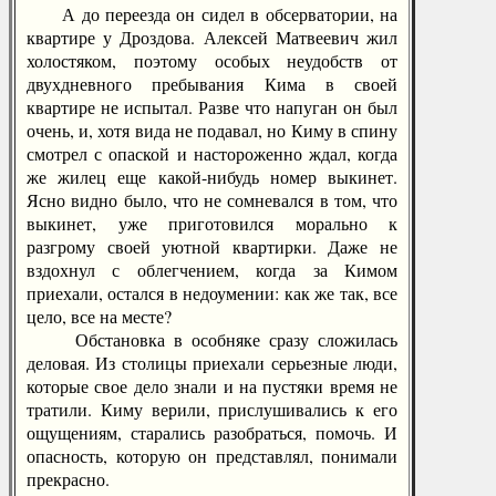
А до переезда он сидел в обсерватории, на
квартире у Дроздова. Алексей Матвеевич жил
холостяком, поэтому особых неудобств от
двухдневного пребывания Кима в своей
квартире не испытал. Разве что напуган он был
очень, и, хотя вида не подавал, но Киму в спину
смотрел с опаской и настороженно ждал, когда
же жилец еще какой-нибудь номер выкинет.
Ясно видно было, что не сомневался в том, что
выкинет, уже приготовился морально к
разгрому своей уютной квартирки. Даже не
вздохнул с облегчением, когда за Кимом
приехали, остался в недоумении: как же так, все
цело, все на месте?
Обстановка в особняке сразу сложилась
деловая. Из столицы приехали серьезные люди,
которые свое дело знали и на пустяки время не
тратили. Киму верили, прислушивались к его
ощущениям, старались разобраться, помочь. И
опасность, которую он представлял, понимали
прекрасно.