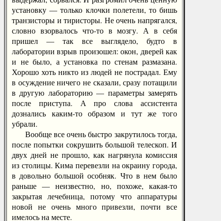
установку — только клочки полетели, то бишь
транзисторы и тиристоры. Не очень напрягался,
словно взорвалось что-то в мозгу. А в себя
пришел — так все выглядело, будто в
лаборатории взрыв произошел: окон, дверей как
и не было, а установка по стенам размазана.
Хорошо хоть никто из людей не пострадал. Ему
в осуждение ничего не сказали, сразу потащили
в другую лабораторию — параметры замерять
после приступа. А про слова ассистента
дознались каким-то образом и тут же того
убрали.
Вообще все очень быстро закрутилось тогда,
после попытки сокрушить большой телескоп. И
двух дней не прошло, как нагрянула комиссия
из столицы. Кима перевезли на окраину города,
в довольно большой особняк. Что в нем было
раньше — неизвестно, но, похоже, какая-то
закрытая лечебница, потому что аппаратуры
новой не очень много привезли, почти все
имелось на месте.