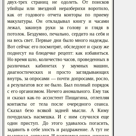
двух-трех страниц не одолеть. От поисков
убийцы или звездной неразберихи воротило,
как от годового отчета конторы по приему
макулатуры. Он откладывал книгу и часами
лежал, закинув руки за голову и глядя в
потолок. Бездумно, печально, сердито на себя и
на весь свет. Первые дни было много надежды.
Вот сейчас его посмотрят, обследуют и сразу же
поднесут на блюдечке рецепт: как избавиться.
Но время шло, количество часов, проведенных в
различных кабинетах у заумных машин,
диагностических и просто заглядывающих
внутрь, за опросами — почти допросами, росло,
а результатов все не было. Был полный порядок
с его организмом. Ничего аномального. Ему так
и сказал как-то ассистент Пищагина, отлепляя
контакты от тела после очередного сеанса.
Сказал безо всякой задней мысли. А Киму
почудилась насмешка. И с ним случился еще
один приступ. До этого удавалось погасить,
задавить в себе злость и раздражение. А тут не
выдержал, сорвался. И разгромил очень ценную