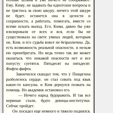
Ему, Киму, не задавать бы идиотские вопросы и
не трястись за свою шкуру, ничего этой шкуре
не будет, останется она в целости и
сохранности, а работать, помогать, вместе со
всеми искать выход. Его, Кима, давно бы уже
изолировали от всех и вся, если бы не
существовало на свете умных людей, которым
он, Ким, и его судьба вовсе не безразличны. Да,
есть возможность реальной опасности, и нельзя
ею пренебрегать. Но ведь точно так же может
оказаться, что никакой опасности нет и все
попусту суетятся. Пятьдесят на пятьдесят.
Фифти-фифти.
Закончился скандал тем, что у Пищагина
разболелось сердце, он стал совать под язык
какие-то капсулы, и Ким дернулся позвать на
помощь. Но академик остановил его.
— Нечего народ будоражить. И так все
нервные стали, будто девицы-институтки.
Сейчас пройдет.
Он посидел еще немного и тяжело поднялся.