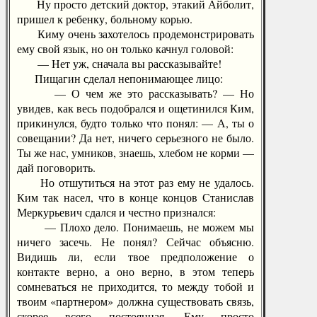
Ну просто детский доктор, этакий Айболит,
пришел к ребенку, больному корью.
Киму очень захотелось продемонстрировать
ему свой язык, но он только качнул головой:
— Нет уж, сначала вы рассказывайте!
Пищагин сделал непонимающее лицо:
— О чем же это рассказывать? — Но
увидев, как весь подобрался и ощетинился Ким,
прикинулся, будто только что понял: — А, ты о
совещании? Да нет, ничего серьезного не было.
Ты же нас, умников, знаешь, хлебом не корми —
дай поговорить.
Но отшутиться на этот раз ему не удалось.
Ким так насел, что в конце концов Станислав
Меркурьевич сдался и честно признался:
— Плохо дело. Понимаешь, не можем мы
ничего засечь. Не понял? Сейчас объясню.
Видишь ли, если твое предположение о
контакте верно, а оно верно, в этом теперь
сомневаться не приходится, то между тобой и
твоим «партнером» должна существовать связь,
скорее всего постоянная. Ему просто