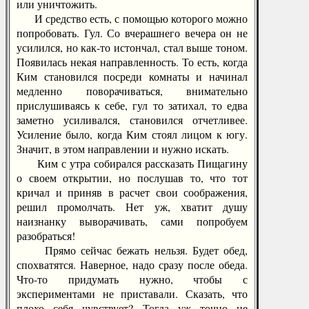
или уничтожить.
И средство есть, с помощью которого можно
попробовать. Гул. Со вчерашнего вечера он не
усилился, но как-то истончал, стал выше тоном.
Появилась некая направленность. То есть, когда
Ким становился посреди комнаты и начинал
медленно поворачиваться, внимательно
прислушиваясь к себе, гул то затихал, то едва
заметно усиливался, становился отчетливее.
Усиление было, когда Ким стоял лицом к югу.
Значит, в этом направлении и нужно искать.
Ким с утра собирался рассказать Пищагину
о своем открытии, но послушав то, что тот
кричал и приняв в расчет свои соображения,
решил промолчать. Нет уж, хватит душу
наизнанку выворачивать, сами попробуем
разобраться!
Прямо сейчас бежать нельзя. Будет обед,
спохватятся. Наверное, надо сразу после обеда.
Что-то придумать нужно, чтобы с
экспериментами не приставали. Сказать, что
плохо себя чувствует? Тогда уж точно не