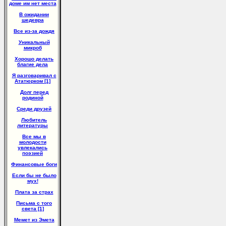
доме им нет места
В ожидании
шедевра
Все из-за дождя
Уникальный
микроб
Хорошо делать
благие дела
Я разговаривал с
Ататюрком [1]
Долг перед
родиной
Среди друзей
Любитель
литературы
Все мы в
молодости
увлекались
поэзией
Финансовые боги
Если бы не было
мух!
Плата за страх
Письма с того
света [1]
Мемет из Эмета