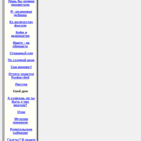
Лишь бы родина
процветала
Я - резиновая
дубинка
Ее величеству
фасоли
Кофе и
демократия
Ищите - да
обрящете
Страшный сон
По сходной цене
Сам виноват!
Отчего чешется
Рыфат-бей
Люстра
Свой дом
А сумеешь ли ты
быть у нас
врачом?
Очки
Мученик
поневоле
Родительское
собрание
Газеты? В нашем