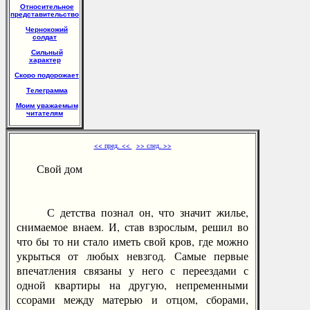
Относительное
представительство
Чернокожий
солдат
Сильный
характер
Скоро подорожает
Телеграмма
Моим уважаемым
читателям
<< пред. <<
>> след. >>
Свой дом
С детства познал он, что значит жилье,
снимаемое внаем. И, став взрослым, решил во
что бы то ни стало иметь свой кров, где можно
укрыться от любых невзгод. Самые первые
впечатления связаны у него с переездами с
одной квартиры на другую, непременными
ссорами между матерью и отцом, сборами,