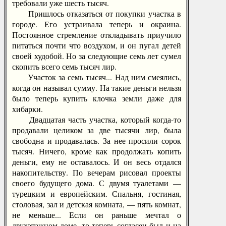
требовали уже шесть тысяч.
Пришлось отказаться от покупки участка в
городе. Его устраивала теперь и окраина.
Постоянное стремление откладывать приучило
питаться почти что воздухом, и он пугал детей
своей худобой. Но за следующие семь лет сумел
скопить всего семь тысяч лир.
Участок за семь тысяч... Над ним смеялись,
когда он называл сумму. На такие деньги нельзя
было теперь купить клочка земли даже для
хибарки.
Двадцатая часть участка, который когда-то
продавали целиком за две тысячи лир, была
свободна и продавалась. За нее просили сорок
тысяч. Ничего, кроме как продолжать копить
деньги, ему не оставалось. И он весь отдался
накопительству. По вечерам рисовал проекты
своего будущего дома. С двумя туалетами —
турецким и европейским. Спальня, гостиная,
столовая, зал и детская комната, — пять комнат,
не меньше... Если он раньше мечтал о
двухэтажном доме, то теперь согласен был и на