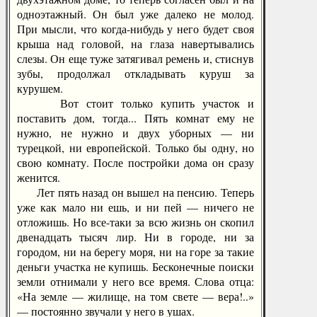
одноэтажный. Он был уже далеко не молод.
При мысли, что когда-нибудь у него будет своя
крыша над головой, на глаза навертывались
слезы. Он еще туже затягивал ремень и, стиснув
зубы, продолжал откладывать куруш за
курушем.
Вот стоит только купить участок и
поставить дом, тогда... Пять комнат ему не
нужно, не нужно и двух уборных — ни
турецкой, ни европейской. Только бы одну, но
свою комнату. После постройки дома он сразу
женится.
Лет пять назад он вышел на пенсию. Теперь
уже как мало ни ешь, и ни пей — ничего не
отложишь. Но все-таки за всю жизнь он скопил
двенадцать тысяч лир. Ни в городе, ни за
городом, ни на берегу моря, ни на горе за такие
деньги участка не купишь. Бесконечные поиски
земли отнимали у него все время. Слова отца:
«На земле — жилище, на том свете — вера!..»
— постоянно звучали у него в ушах.