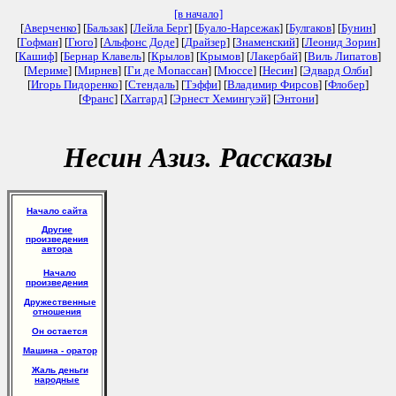
[в начало]
[
Аверченко
] [
Бальзак
] [
Лейла Берг
] [
Буало-Нарсежак
] [
Булгаков
] [
Бунин
]
[
Гофман
] [
Гюго
] [
Альфонс Доде
] [
Драйзер
] [
Знаменский
] [
Леонид Зорин
]
[
Кашиф
] [
Бернар Клавель
] [
Крылов
] [
Крымов
] [
Лакербай
] [
Виль Липатов
]
[
Мериме
] [
Мирнев
] [
Ги де Мопассан
] [
Мюссе
] [
Несин
] [
Эдвард Олби
]
[
Игорь Пидоренко
] [
Стендаль
] [
Тэффи
] [
Владимир Фирсов
] [
Флобер
]
[
Франс
] [
Хаггард
] [
Эрнест Хемингуэй
] [
Энтони
]
Несин Азиз. Рассказы
Начало сайта
Другие
произведения
автора
Начало
произведения
Дружественные
отношения
Он остается
Машина - оратор
Жаль деньги
народные