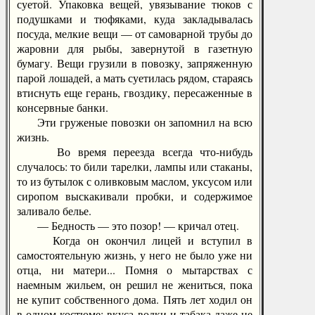
суетой. Упаковка вещей, увязывание тюков с
подушками и тюфяками, куда закладывалась
посуда, мелкие вещи — от самоварной трубы до
жаровни для рыбы, завернутой в газетную
бумагу. Вещи грузили в повозку, запряженную
парой лошадей, а мать суетилась рядом, стараясь
втиснуть еще герань, гвоздику, пересаженные в
консервные банки.
Эти груженые повозки он запомнил на всю
жизнь.
Во время переезда всегда что-нибудь
случалось: то били тарелки, лампы или стаканы,
то из бутылок с оливковым маслом, уксусом или
сиропом выскакивали пробки, и содержимое
заливало белье.
— Бедность — это позор! — кричал отец.
Когда он окончил лицей и вступил в
самостоятельную жизнь, у него не было уже ни
отца, ни матери... Помня о мытарствах с
наемным жильем, он решил не жениться, пока
не купит собственного дома. Пять лет ходил он
в одном костюме; вкуса водки и табака даже не