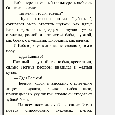
Рабо, нерешительный по натуре, колебался.
Он переспросил:
— Ты меня, что ли, зовешь?
Кучер, которого прозвали "зубоскал",
собирался было ответить шуткой, как вдруг
Рабо подскочил к дверцам, получив тумака
отужены, рослой и плечистой бабы, пузатой,
как бочка, с ручищами, широкими, как вальки.
И Рабо юркнул в дилижанс, словно крыса в
нору.
— Дядя Каниво!
Плотный и грузный, точно бык, крестьянин,
сильно Погнув рессоры, ввалился в желтый
кузов.
— Дядя Бельом!
Бельом, худой и высокий, с плачущим
лицом, подошел, скривив набок шею,
прикладывая к уху платок, словно он страдал от
зубной боли.
На всех пассажирах были синие блузы
поверх старомодных суконных курток