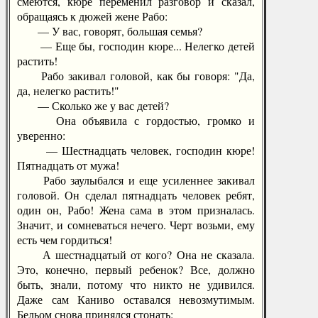
смеются, кюре переменил разговор и сказал,
обращаясь к дюжей жене Рабо:
— У вас, говорят, большая семья?
— Еще бы, господин кюре... Нелегко детей
растить!
Рабо закивал головой, как бы говоря: "Да,
да, нелегко растить!"
— Сколько же у вас детей?
Она объявила с гордостью, громко и
уверенно:
— Шестнадцать человек, господин кюре!
Пятнадцать от мужа!
Рабо заулыбался и еще усиленнее закивал
головой. Он сделал пятнадцать человек ребят,
один он, Рабо! Жена сама в этом призналась.
Значит, и сомневаться нечего. Черт возьми, ему
есть чем гордиться!
А шестнадцатый от кого? Она не сказала.
Это, конечно, первый ребенок? Все, должно
быть, знали, потому что никто не удивился.
Даже сам Каниво оставался невозмутимым.
Бельом снова принялся стонать: