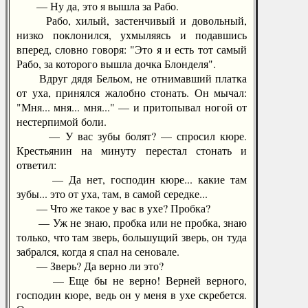
— Ну да, это я вышла за Рабо.
Рабо, хилый, застенчивый и довольный,
низко поклонился, ухмыляясь и подавшись
вперед, словно говоря: "Это я и есть тот самый
Рабо, за которого вышла дочка Блонделя".
Вдруг дядя Бельом, не отнимавший платка
от уха, принялся жалобно стонать. Он мычал:
"Мня... мня... мня..." — и притопывал ногой от
нестерпимой боли.
— У вас зубы болят? — спросил кюре.
Крестьянин на минуту перестал стонать и
ответил:
— Да нет, господин кюре... какие там
зубы... это от уха, там, в самой середке...
— Что же такое у вас в ухе? Пробка?
— Уж не знаю, пробка или не пробка, знаю
только, что там зверь, большущий зверь, он туда
забрался, когда я спал на сеновале.
— Зверь? Да верно ли это?
— Еще бы не верно! Верней верного,
господин кюре, ведь он у меня в ухе скребется.