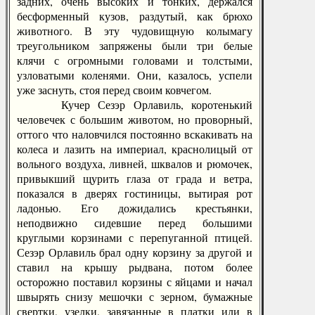
задних, очень высоких и тонких, держался
бесформенный кузов, раздутый, как брюхо
животного. В эту чудовищную колымагу
треугольником запряжены были три белые
клячи с огромными головами и толстыми,
узловатыми коленями. Они, казалось, успели
уже заснуть, стоя перед своим ковчегом.
Кучер Сезэр Орлавиль, коротенький
человечек с большим животом, но проворный,
оттого что наловчился постоянно вскакивать на
колеса и лазить на империал, краснолицый от
вольного воздуха, ливней, шквалов и рюмочек,
привыкший щурить глаза от града и ветра,
показался в дверях гостиницы, вытирая рот
ладонью. Его дожидались крестьянки,
неподвижно сидевшие перед большими
круглыми корзинами с перепуганной птицей.
Сезэр Орлавиль брал одну корзину за другой и
ставил на крышу рыдвана, потом более
осторожно поставил корзины с яйцами и начал
швырять снизу мешочки с зерном, бумажные
свертки, узелки, завязанные в платки или в