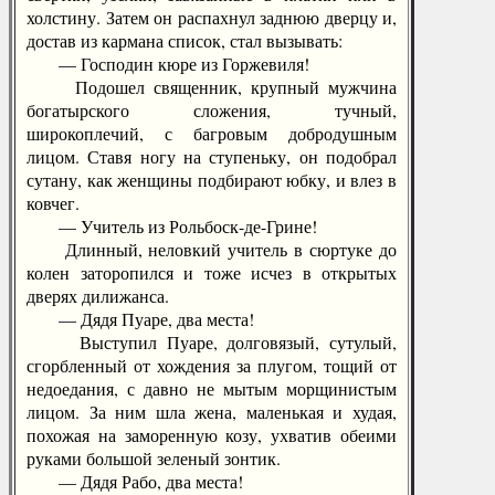
холстину. Затем он распахнул заднюю дверцу и,
достав из кармана список, стал вызывать:
— Господин кюре из Горжевиля!
Подошел священник, крупный мужчина
богатырского сложения, тучный,
широкоплечий, с багровым добродушным
лицом. Ставя ногу на ступеньку, он подобрал
сутану, как женщины подбирают юбку, и влез в
ковчег.
— Учитель из Рольбоск-де-Грине!
Длинный, неловкий учитель в сюртуке до
колен заторопился и тоже исчез в открытых
дверях дилижанса.
— Дядя Пуаре, два места!
Выступил Пуаре, долговязый, сутулый,
сгорбленный от хождения за плугом, тощий от
недоедания, с давно не мытым морщинистым
лицом. За ним шла жена, маленькая и худая,
похожая на заморенную козу, ухватив обеими
руками большой зеленый зонтик.
— Дядя Рабо, два места!