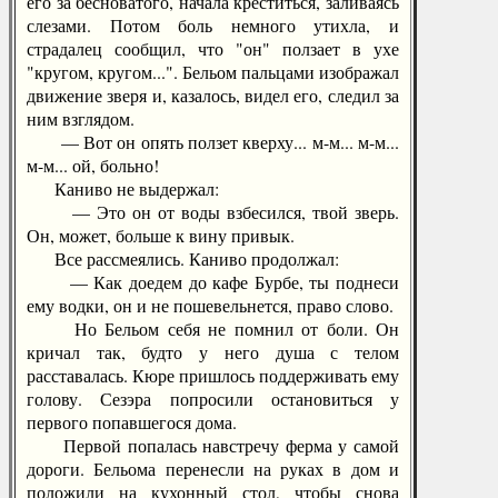
его за бесноватого, начала креститься, заливаясь
слезами. Потом боль немного утихла, и
страдалец сообщил, что "он" ползает в ухе
"кругом, кругом...". Бельом пальцами изображал
движение зверя и, казалось, видел его, следил за
ним взглядом.
— Вот он опять ползет кверху... м-м... м-м...
м-м... ой, больно!
Каниво не выдержал:
— Это он от воды взбесился, твой зверь.
Он, может, больше к вину привык.
Все рассмеялись. Каниво продолжал:
— Как доедем до кафе Бурбе, ты поднеси
ему водки, он и не пошевельнется, право слово.
Но Бельом себя не помнил от боли. Он
кричал так, будто у него душа с телом
расставалась. Кюре пришлось поддерживать ему
голову. Сезэра попросили остановиться у
первого попавшегося дома.
Первой попалась навстречу ферма у самой
дороги. Бельома перенесли на руках в дом и
положили на кухонный стол, чтобы снова