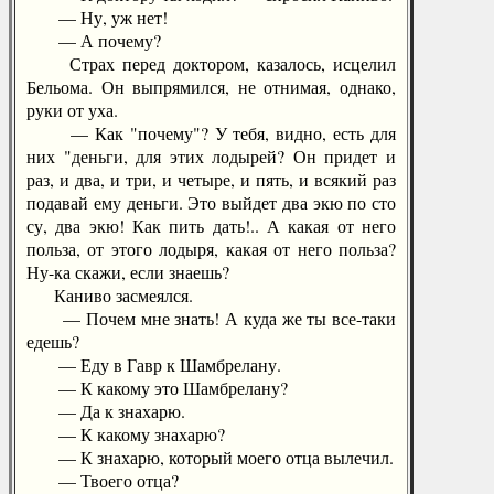
— Ну, уж нет!
— А почему?
Страх перед доктором, казалось, исцелил
Бельома. Он выпрямился, не отнимая, однако,
руки от уха.
— Как "почему"? У тебя, видно, есть для
них "деньги, для этих лодырей? Он придет и
раз, и два, и три, и четыре, и пять, и всякий раз
подавай ему деньги. Это выйдет два экю по сто
су, два экю! Как пить дать!.. А какая от него
польза, от этого лодыря, какая от него польза?
Ну-ка скажи, если знаешь?
Каниво засмеялся.
— Почем мне знать! А куда же ты все-таки
едешь?
— Еду в Гавр к Шамбрелану.
— К какому это Шамбрелану?
— Да к знахарю.
— К какому знахарю?
— К знахарю, который моего отца вылечил.
— Твоего отца?