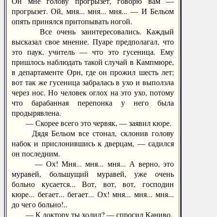
Он мне голову прогрызет, говорю вам —
прогрызет. Ой, мня... мня... мня... — И Бельом
опять принялся притопывать ногой.
Все очень заинтересовались. Каждый
высказал свое мнение. Пуаре предполагал, что
это паук, учитель — что это гусеница. Ему
пришлось наблюдать такой случай в Кампмюре,
в департаменте Орн, где он прожил шесть лет;
вот так же гусеница забралась в ухо и выползла
через нос. Но человек оглох на это ухо, потому
что барабанная перепонка у него была
продырявлена.
— Скорее всего это червяк, — заявил кюре.
Дядя Бельом все стонал, склонив голову
набок и прислонившись к дверцам, — садился
он последним.
— Ох! Мня... мня... мня... А верно, это
муравей, большущий муравей, уже очень
больно кусается... Вот, вот, вот, господин
кюре... бегает... бегает... Ох! мня... мня... мня...
до чего больно!..
— К доктору ты ходил? — спросил Каниво.