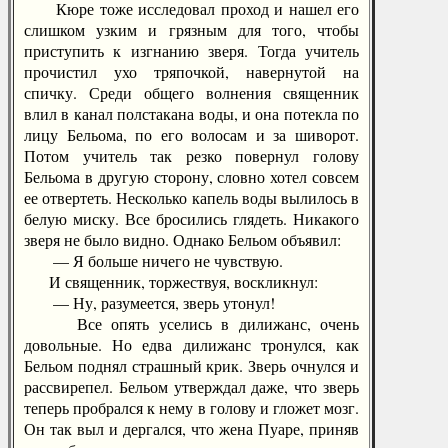
Кюре тоже исследовал проход и нашел его
слишком узким и грязным для того, чтобы
приступить к изгнанию зверя. Тогда учитель
прочистил ухо тряпочкой, навернутой на
спичку. Среди общего волнения священник
влил в канал полстакана воды, и она потекла по
лицу Бельома, по его волосам и за шиворот.
Потом учитель так резко повернул голову
Бельома в другую сторону, словно хотел совсем
ее отвертеть. Несколько капель воды вылилось в
белую миску. Все бросились глядеть. Никакого
зверя не было видно. Однако Бельом объявил:
— Я больше ничего не чувствую.
И священник, торжествуя, воскликнул:
— Ну, разумеется, зверь утонул!
Все опять уселись в дилижанс, очень
довольные. Но едва дилижанс тронулся, как
Бельом поднял страшный крик. Зверь очнулся и
рассвирепел. Бельом утверждал даже, что зверь
теперь пробрался к нему в голову и гложет мозг.
Он так выл и дергался, что жена Пуаре, приняв