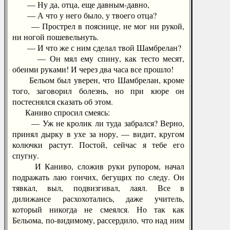
— Ну да, отца, еще давным-давно,
— А что у него было, у твоего отца?
— Прострел в пояснице, не мог ни рукой,
ни ногой пошевельнуть.
— И что же с ним сделал твой Шамбрелан?
— Он мял ему спину, как тесто месят,
обеими руками! И через два часа все прошло!
Бельом был уверен, что Шамбрелан, кроме
того, заговорил болезнь, но при кюре он
постеснялся сказать об этом.
Каниво спросил смеясь:
— Уж не кролик ли туда забрался? Верно,
принял дырку в ухе за нору, — видит, кругом
колючки растут. Постой, сейчас я тебе его
спугну.
И Каниво, сложив руки рупором, начал
подражать лаю гончих, бегущих по следу. Он
тявкал, выл, подвизгивал, лаял. Все в
дилижансе расхохотались, даже учитель,
который никогда не смеялся. Но так как
Бельома, по-видимому, рассердило, что над ним