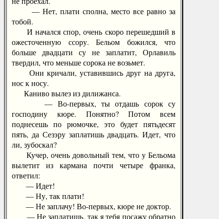
не проехал.
— Нет, плати сполна, место все равно за
тобой.
И начался спор, очень скоро перешедший в
ожесточенную ссору. Бельом божился, что
больше двадцати су не заплатит, Орлавиль
твердил, что меньше сорока не возьмет.
Они кричали, уставившись друг на друга,
нос к носу.
Каниво вылез из дилижанса.
— Во-первых, ты отдашь сорок су
господину кюре. Понятно? Потом всем
поднесешь по рюмочке, это будет пятьдесят
пять, да Сезэру заплатишь двадцать. Идет, что
ли, зубоскал?
Кучер, очень довольный тем, что у Бельома
вылетит из кармана почти четыре франка,
ответил:
— Идет!
— Ну, так плати!
— Не заплачу! Во-первых, кюре не доктор.
— Не заплатишь, так я тебя посажу обратно