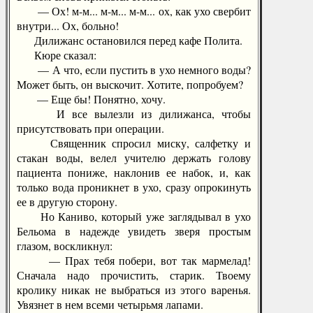
— Ох! м-м... м-м... м-м... ох, как ухо свербит
внутри... Ох, больно!
Дилижанс остановился перед кафе Полита.
Кюре сказал:
— А что, если пустить в ухо немного воды?
Может быть, он выскочит. Хотите, попробуем?
— Еще бы! Понятно, хочу.
И все вылезли из дилижанса, чтобы
присутствовать при операции.
Священник спросил миску, салфетку и
стакан воды, велел учителю держать голову
пациента пониже, наклонив ее набок, и, как
только вода проникнет в ухо, сразу опрокинуть
ее в другую сторону.
Но Каниво, который уже заглядывал в ухо
Бельома в надежде увидеть зверя простым
глазом, воскликнул:
— Прах тебя побери, вот так мармелад!
Сначала надо прочистить, старик. Твоему
кролику никак не выбраться из этого варенья.
Увязнет в нем всеми четырьмя лапами.