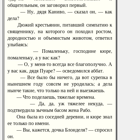
общительным, он заговорил первый.
— Ну, дядя Каниво, — сказал он, — как
дела?
Дюжий крестьянин, питавший симпатию к
священнику, на которого он походил ростом,
дородностью и объемистым животом, ответил
улыбаясь:
— Помаленьку, господине кюре,
помаленьку, а у вас как?
— О, у меня-то всегда все благополучно. А
у вас как, дядя Пуаре? — осведомился аббат.
— Все было бы ничего, да вот сурепка в
нынешнем году совсем не уродилась; а дела
нынче такие, что только на ней и выезжаешь.
— Что поделаешь, тяжелые времена.
— Да, да, уж тяжелее некуда, —
подтвердила зычным басом жена Рабо.
Она была из соседней деревни, и кюре знал
ее только по имени.
— Вы, кажется, дочка Блонделя? — спросил
он.