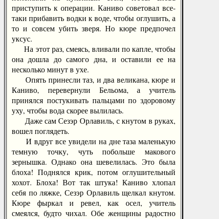
приступить к операции. Каниво советовал все-
таки прибавить водки к воде, чтобы оглушить, а
то и совсем убить зверя. Но кюре предпочел
уксус.
На этот раз, смеясь, вливали по капле, чтобы
она дошла до самого дна, и оставили ее на
несколько минут в ухе.
Опять принесли таз, и два великана, кюре и
Каниво, перевернули Бельома, а учитель
принялся постукивать пальцами по здоровому
уху, чтобы вода скорее вылилась.
Даже сам Сезэр Орлавиль, с кнутом в руках,
вошел поглядеть.
И вдруг все увидели на дне таза маленькую
темную точку, чуть побольше макового
зернышка. Однако она шевелилась. Это была
блоха! Поднялся крик, потом оглушительный
хохот. Блоха! Вот так штука! Каниво хлопал
себя по ляжке, Сезэр Орлавиль щелкал кнутом.
Кюре фыркал и ревел, как осел, учитель
смеялся, будто чихал. Обе женщины радостно