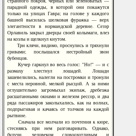
странного покроя, черных или зеленоватых —
парадной одежды, в которой они покажутся
только на улицах Гавра; на голове у каждого
башней высилась шелковая фуражка — верх
элегантности в нормандской деревне. Сезэр
Орлавиль закрыл дверцы своей колымаги, влез
на козлы и щелкнул кнутом.
Три клячи, видимо, проснулись и тряхнули
гривами; послышался нестройный звон
бубенцов.
Кучер гаркнул во весь голос: "Но!" — и с
размаху хлестнул лошадей. Лошади
зашевелились, налегли на постромки и тронули
с места неровной, мелкой рысцой. А за ними
оглушительно загромыхал экипаж, дребезжа
расшатанными окнами и железом рессор, и два
ряда пассажиров заколыхались, как на волнах,
подпрыгивая и качаясь от толчков на каждой
рытвине.
Сначала все молчали из почтения к кюре,
стесняясь при нем разговаривать. Однако,
будучи, человеком словоохотливым и