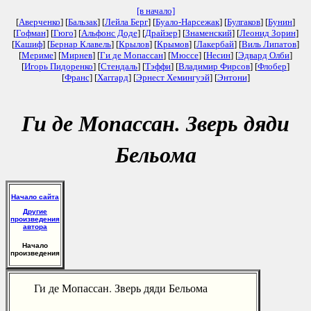
[в начало]
[
Аверченко
] [
Бальзак
] [
Лейла Берг
] [
Буало-Нарсежак
] [
Булгаков
] [
Бунин
]
[
Гофман
] [
Гюго
] [
Альфонс Доде
] [
Драйзер
] [
Знаменский
] [
Леонид Зорин
]
[
Кашиф
] [
Бернар Клавель
] [
Крылов
] [
Крымов
] [
Лакербай
] [
Виль Липатов
]
[
Мериме
] [
Мирнев
] [
Ги де Мопассан
] [
Мюссе
] [
Несин
] [
Эдвард Олби
]
[
Игорь Пидоренко
] [
Стендаль
] [
Тэффи
] [
Владимир Фирсов
] [
Флобер
]
[
Франс
] [
Хаггард
] [
Эрнест Хемингуэй
] [
Энтони
]
Ги де Мопассан. Зверь дяди
Бельома
Начало сайта
Другие
произведения
автора
Начало
произведения
Ги де Мопассан. Зверь дяди Бельома