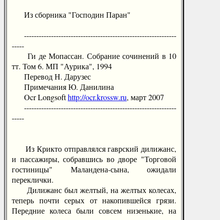
Из сборника "Господин Паран"
--------------------------------------------------------------
-----
Ги де Мопассан. Собрание сочинений в 10
тт. Том 6. МП "Аурика", 1994
Перевод Н. Дарузес
Примечания Ю. Данилина
Ocr Longsoft
http://ocr.krossw.ru
, март 2007
--------------------------------------------------------------
-----
Из Крикто отправлялся гаврский дилижанс,
и пассажиры, собравшись во дворе "Торговой
гостиницы" Маландена-сына, ожидали
переклички.
Дилижанс был желтый, на желтых колесах,
теперь почти серых от накопившейся грязи.
Передние колеса были совсем низенькие, на