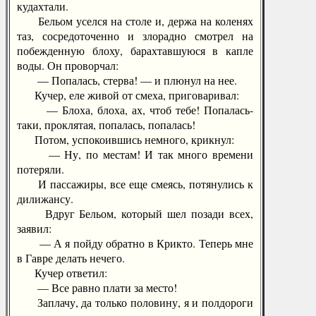
кудахтали.
Бельом уселся на столе и, держа на коленях
таз, сосредоточенно и злорадно смотрел на
побежденную блоху, барахтавшуюся в капле
воды. Он проворчал:
— Попалась, стерва! — и плюнул на нее.
Кучер, еле живой от смеха, приговаривал:
— Блоха, блоха, ах, чтоб тебе! Попалась-
таки, проклятая, попалась, попалась!
Потом, успокоившись немного, крикнул:
— Ну, по местам! И так много времени
потеряли.
И пассажиры, все еще смеясь, потянулись к
дилижансу.
Вдруг Бельом, который шел позади всех,
заявил:
— А я пойду обратно в Крикто. Теперь мне
в Гавре делать нечего.
Кучер ответил:
— Все равно плати за место!
Заплачу, да только половину, я и полдороги