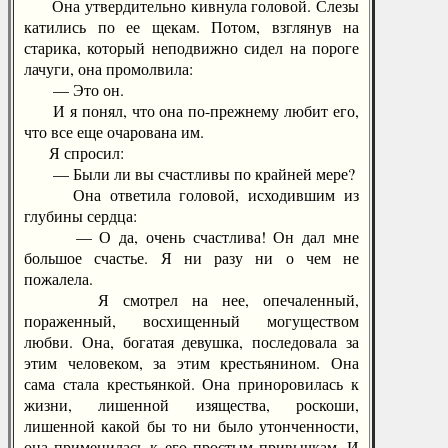
Она утвердительно кивнула головой. Слезы
катились по ее щекам. Потом, взглянув на
старика, который неподвижно сидел на пороге
лачуги, она промолвила:
— Это он.
И я понял, что она по-прежнему любит его,
что все еще очарована им.
Я спросил:
— Были ли вы счастливы по крайней мере?
Она ответила головой, исходившим из
глубины сердца:
— О да, очень счастлива! Он дал мне
большое счастье. Я ни разу ни о чем не
пожалела.
Я смотрел на нее, опечаленный,
пораженный, восхищенный могуществом
любви. Она, богатая девушка, последовала за
этим человеком, за этим крестьянином. Она
сама стала крестьянкой. Она приноровилась к
жизни, лишенной изящества, роскоши,
лишенной какой бы то ни было утонченности,
она применилась к его простым привычкам. И