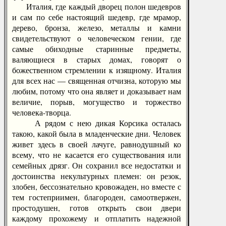
Италия, где каждый дворец полон шедевров
и сам по себе настоящий шедевр, где мрамор,
дерево, бронза, железо, металлы и камни
свидетельствуют о человеческом гении, где
самые обиходные старинные предметы,
валяющиеся в старых домах, говорят о
божественном стремлении к изящному. Италия
для всех нас — священная отчизна, которую мы
любим, потому что она являет и доказывает нам
величие, порыв, могущество и торжество
человека-творца.
А рядом с нею дикая Корсика осталась
такою, какой была в младенческие дни. Человек
живет здесь в своей лачуге, равнодушный ко
всему, что не касается его существования или
семейных дрязг. Он сохранил все недостатки и
достоинства некультурных племен: он резок,
злобен, бессознательно кровожаден, но вместе с
тем гостеприимен, благороден, самоотвержен,
простодушен, готов открыть свои двери
каждому прохожему и отплатить надежной