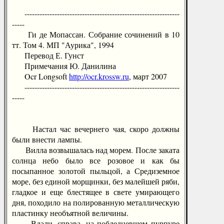
--------------------------------------------------------------
-----
Ги де Мопассан. Собрание сочинений в 10
тт. Том 4. МП "Аурика", 1994
Перевод Е. Гунст
Примечания Ю. Данилина
Ocr Longsoft
http://ocr.krossw.ru
, март 2007
--------------------------------------------------------------
-----
Настал час вечернего чая, скоро должны
были внести лампы.
Вилла возвышалась над морем. После заката
солнца небо было все розовое и как бы
посыпанное золотой пыльцой, а Средиземное
море, без единой морщинки, без малейшей ряби,
гладкое и еще блестящее в свете умирающего
дня, походило на полированную металлическую
пластинку необъятной величины.
Вдали, справа, на побледневшем пурпуре