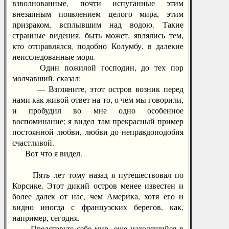
взволнованные, почти испуганные этим
внезапным появлением целого мира, этим
призраком, всплывшим над водою. Такие
странные видения, быть может, являлись тем,
кто отправлялся, подобно Колумбу, в далекие
неисследованные моря.
Один пожилой господин, до тех пор
молчавший, сказал:
— Взгляните, этот остров возник перед
нами как живой ответ на то, о чем мы говорили,
и пробудил во мне одно особенное
воспоминание; я видел там прекрасный пример
постоянной любви, любви до неправдоподобия
счастливой.
Вот что я видел.
Пять лет тому назад я путешествовал по
Корсике. Этот дикий остров менее известен и
более далек от нас, чем Америка, хотя его и
видно иногда с французских берегов, как,
например, сегодня.
Представьте себе мир, еще находящийся в