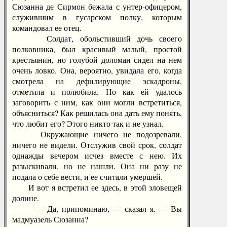
Сюзанна де Сирмон бежала с унтер-офицером,
служившим в гусарском полку, которым
командовал ее отец.
Солдат, обольстивший дочь своего
полковника, был красивый малый, простой
крестьянин, но голубой доломан сидел на нем
очень ловко. Она, вероятно, увидала его, когда
смотрела на дефилирующие эскадроны,
отметила и полюбила. Но как ей удалось
заговорить с ним, как они могли встретиться,
объясниться? Как решилась она дать ему понять,
что любит его? Этого никто так и не узнал.
Окружающие ничего не подозревали,
ничего не видели. Отслужив свой срок, солдат
однажды вечером исчез вместе с нею. Их
разыскивали, но не нашли. Она ни разу не
подала о себе вести, и ее считали умершей.
И вот я встретил ее здесь, в этой зловещей
долине.
— Да, припоминаю, — сказал я. — Вы
мадмуазель Сюзанна?