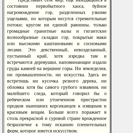
состоянии первобытного хаоса, буйное
нагромождение гор, разделенных узкими
ущельями, по которым несутся стремительные
потоки; кругом ни единой равнины, только
громадные гранитные валы и гигантские
волнообразные складки гор, покрытые маки
или высокими каштановыми и сосновыми
лесами. Это девственный, невозделанный,
пустынный край, хотя изредка там и
встречаются деревушки, напоминающие издали
груды камней на вершине горы. Ни земледелия,
ни промышленности, ни искусства. Здесь не
встретишь ни кусочка резного дерева, ни
обломка хотя бы самого грубого изваяния, ни
малейшего следа, который говорил бы о
ребяческом или утонченном пристрастии
предков нынешних корсиканцев к изящным и
красивым вещам. Больше всего поражает в
столь прекрасной и суровой стране врожденное
безразличие к тому исканию пленительных
форм, которое зовется искусством.