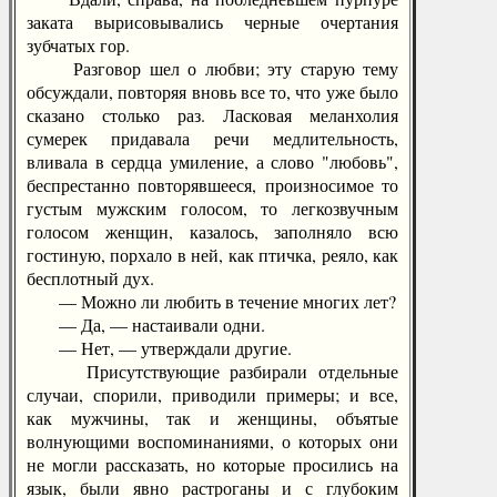
заката вырисовывались черные очертания
зубчатых гор.
Разговор шел о любви; эту старую тему
обсуждали, повторяя вновь все то, что уже было
сказано столько раз. Ласковая меланхолия
сумерек придавала речи медлительность,
вливала в сердца умиление, а слово "любовь",
беспрестанно повторявшееся, произносимое то
густым мужским голосом, то легкозвучным
голосом женщин, казалось, заполняло всю
гостиную, порхало в ней, как птичка, реяло, как
бесплотный дух.
— Можно ли любить в течение многих лет?
— Да, — настаивали одни.
— Нет, — утверждали другие.
Присутствующие разбирали отдельные
случаи, спорили, приводили примеры; и все,
как мужчины, так и женщины, объятые
волнующими воспоминаниями, о которых они
не могли рассказать, но которые просились на
язык, были явно растроганы и с глубоким