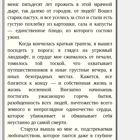
меня: пятьдесят лет прожить в этой мрачной
дыре, так далеко от городов, от людей! Вошел
старик-пастух, и все уселись за стол и стали есть
густую похлебку из картошки, сала и капусты
— единственное блюдо, из которого состоял
ужин.
Когда кончилась краткая трапеза, я вышел
посидеть у порога; я глядел на угрюмый
ландшафт, и сердце мое сжималось от печали,
томилось той тоской, что охватывает
путешественников в иные грустные вечера, в
иных безотрадных местах. Кажется, все
близится к концу — и собственная жизнь и
жизнь вселенной. Внезапно начинаешь
постигать ужасающую горечь бытия,
разобщенность всех людей, ничтожество всего
земного и непроглядное одиночество сердца,
которое убаюкивает и обманывает себя
неустанно до самой смерти.
Старуха вышла ко мне и, подстрекаемая
любопытством, которое таится даже в глубине