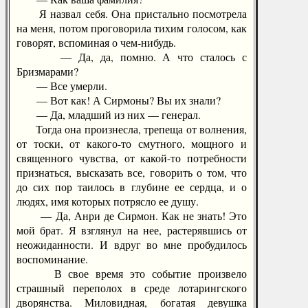
Я назвал себя. Она пристально посмотрела
на меня, потом проговорила тихим голосом, как
говорят, вспоминая о чем-нибудь.
— Да, да, помню. А что сталось с
Бризмарами?
— Все умерли.
— Вот как! А Сирмоны? Вы их знали?
— Да, младший из них — генерал.
Тогда она произнесла, трепеща от волнения,
от тоски, от какого-то смутного, мощного и
священного чувства, от какой-то потребности
признаться, высказать все, говорить о том, что
до сих пор таилось в глубине ее сердца, и о
людях, имя которых потрясло ее душу.
— Да, Анри де Сирмон. Как не знать! Это
мой брат. Я взглянул на нее, растерявшись от
неожиданности. И вдруг во мне пробудилось
воспоминание.
В свое время это событие произвело
страшный переполох в среде лотарингского
дворянства. Миловидная, богатая девушка