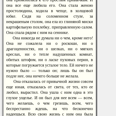
она все еще любила его. Она стала женою
простолюдина, ходила в чепце, в холщовой
юбке. Сидя на соломенном стуле, за
некрашеным столом, она ела из глиняной миски
картофельную похлебку, приправленную салом.
Она спала рядом с ним на сеннике.
Она никогда не думала ни о чем, кроме него!
Она не сожалела ни о роскоши, ни о
драгоценностях, ни о шелках, ни о мягких
креслах, ни о тепле надушенных комнат,
обитых штофом, ни о ласке пуховых перин, в
которые погружается усталое тело. Ей ничего не
нужно было — только он; лишь бы он был
подле нее, она ничего больше не желала.
Она отказалась от привычной жизни совсем
еще юная, отказалась от света, от тех, кто ее
любил, вырастил. Она ушла с ним одна в это
глухое ущелье. И он был для нее всем — всем,
чего желаешь, о чем грезишь, всем, чего
беспрестанно ждешь, на что бесконечно
надеешься. Всю свою жизнь с ним она была