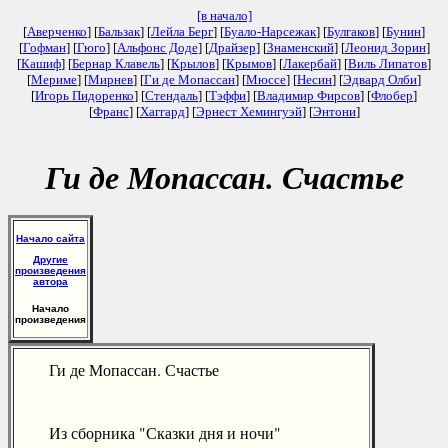
[в начало]
[
Аверченко
] [
Бальзак
] [
Лейла Берг
] [
Буало-Нарсежак
] [
Булгаков
] [
Бунин
]
[
Гофман
] [
Гюго
] [
Альфонс Доде
] [
Драйзер
] [
Знаменский
] [
Леонид Зорин
]
[
Кашиф
] [
Бернар Клавель
] [
Крылов
] [
Крымов
] [
Лакербай
] [
Виль Липатов
]
[
Мериме
] [
Мирнев
] [
Ги де Мопассан
] [
Мюссе
] [
Несин
] [
Эдвард Олби
]
[
Игорь Пидоренко
] [
Стендаль
] [
Тэффи
] [
Владимир Фирсов
] [
Флобер
]
[
Франс
] [
Хаггард
] [
Эрнест Хемингуэй
] [
Энтони
]
Ги де Мопассан. Счастье
Начало сайта
Другие
произведения
автора
Начало
произведения
Ги де Мопассан. Счастье
Из сборника "Сказки дня и ночи"