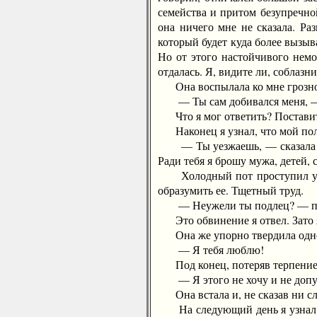
семейства и притом безупречной
она ничего мне не сказала. Ра
который будет куда более вызы
Но от этого настойчивого немо
отдалась. Я, видите ли, соблазни
Она воспылала ко мне грозной
— Ты сам добивался меня, — 
Что я мог ответить? Поставить 
Наконец я узнал, что мой полк 
— Ты уезжаешь, — сказала она,
Ради тебя я брошу мужа, детей, 
Холодный пот проступил у мен
образумить ее. Тщетный труд.
— Неужели ты подлец? — прошип
Это обвинение я отвел. Зато я 
Она же упорно твердила одн
— Я тебя люблю!
Под конец, потеряв терпение, 
— Я этого не хочу и не допущ
Она встала и, не сказав ни сл
На следующий день я узнал, ч