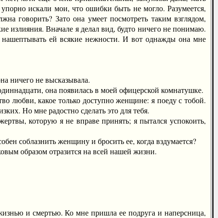
к упорно искали мои, что ошибки быть не могло. Разумеется,
лжна говорить? Зато она умеет посмотреть таким взглядом,
 излияния. Вначале я делал вид, будто ничего не понимаю.
л нашептывать ей всякие нежности. И вот однажды она мне
на ничего не высказывала.
одиннадцати, она появилась в моей офицерской комнатушке.
 любви, какое только доступно женщине: я поеду с тобой.
зких. Но мне радостно сделать это для тебя.
ртвы, которую я не вправе принять; я пытался успокоить,
ен соблазнить женщину и бросить ее, когда вздумается?
оковым образом отразится на всей нашей жизни.
изнью и смертью. Ко мне пришла ее подруга и наперсница,