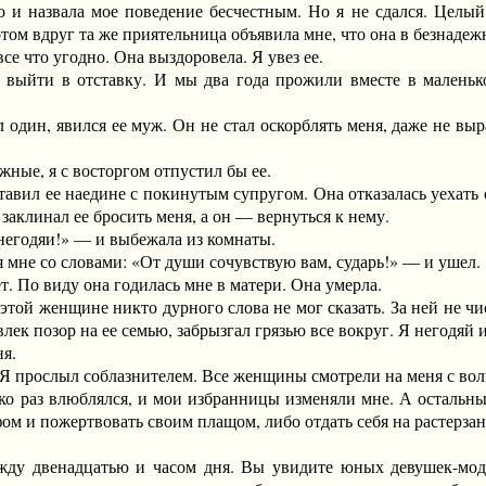
 и назвала мое поведение бесчестным. Но я не сдался. Целый
Потом вдруг та же приятельница объявила мне, что она в безнаде
се что угодно. Она выздоровела. Я увез ее.
йти в отставку. И мы два года прожили вместе в маленько
ин, явился ее муж. Он не стал оскорблять меня, даже не выраз
ые, я с восторгом отпустил бы ее.
ил ее наедине с покинутым супругом. Она отказалась уехать с 
заклинал ее бросить меня, а он — вернуться к нему.
годяи!» — и выбежала из комнаты.
не со словами: «От души сочувствую вам, сударь!» — и ушел.
 По виду она годилась мне в матери. Она умерла.
ой женщине никто дурного слова не мог сказать. За ней не чис
влек позор на ее семью, забрызгал грязью все вокруг. Я негодяй 
я.
прослыл соблазнителем. Все женщины смотрели на меня с волн
ко раз влюблялся, и мои избранницы изменяли мне. А остальн
ом и пожертвовать своим плащом, либо отдать себя на растерза
венадцатью и часом дня. Вы увидите юных девушек-модист