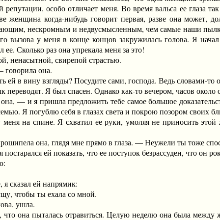
 репутации, особо отличает меня. Во время вальса ее глаза та
зве женщина когда-нибудь говорит первая, разве она может, до
вающим, нескромным и недвусмысленным, чем самые наши пылкие
го вызова у меня в конце концов закружилась голова. Я нача
л ее. Сколько раз она упрекала меня за это!
, ненасытной, свирепой страстью.
говорила она.
ей в вину взгляды? Посудите сами, господа. Ведь словами-то о
переводят. Я был спасен. Однако как-то вечером, часов около 
 — и я пришла предложить тебе самое большое доказательство
семью. Я погублю себя в глазах света и покрою позором своих бли
я на спине. Я схватил ее руки, умоляя не приносить этой же
ела она, глядя мне прямо в глаза. — Неужели ты тоже способ
постарался ей показать, что ее поступок безрассуден, что он р
о:
я сказал ей напрямик:
у, чтобы ты ехала со мной.
ова, ушла.
то она пыталась отравиться. Целую неделю она была между ж