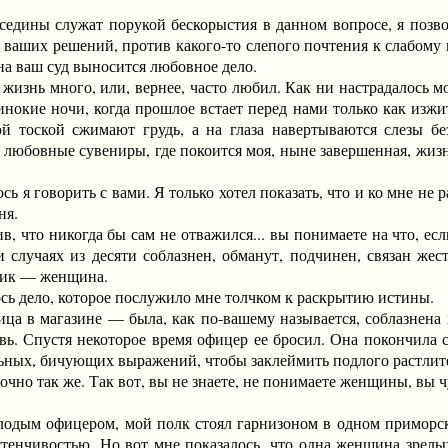
дины служат порукой бескорыстия в данном вопросе, я позво
 ваших решений, против какого-то слепого почтения к слабому 
на ваш суд выносится любовное дело.
жизнь много, или, вернее, часто любил. Как ни настрадалось м
инокие ночи, когда прошлое встает перед нами только как изжи
ой тоской сжимают грудь, а на глаза навертываются слезы б
е любовные сувениры, где покоится моя, ныне завершенная, жиз
я говорить с вами. Я только хотел показать, что и ко мне не р
ня.
 что никогда бы сам не отважился... вы понимаете на что, ес
ти случаях из десяти соблазнен, обманут, подчинен, связан же
тник — женщина.
 дело, которое послужило мне толчком к раскрытию истины.
в магазине — была, как по-вашему называется, соблазнена
овь. Спустя некоторое время офицер ее бросил. Она покончила 
льных, бичующих выражений, чтобы заклеймить подлого растлит
но так же. Так вот, вы не знаете, не понимаете женщины, вы 
ым офицером, мой полк стоял гарнизоном в одном приморском
стенчивостью. Но вот мне показалось, что одна женщина зрелых