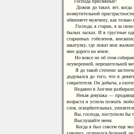
Господа присяжные!
Дожив до таких лет, когда се
возмутительной пристрастности
обвиняете мужчину, как только 
Господа, я старик, я за свою 
былых ласках. И в грустные од
старинных гобеленов, внезапн
шкатулку, где лежат мои жалки
мне дорого на земле.
Но вовсе не об этом собираюсь 
неуверенней, нерешительней ме
Я до такой степени застенчив,
додумался до того, что в девя
совратителя. Он добыча, а охо
Недавно в Англии разбиралось
Некая девушка — продавщица 
возраста и успела познать люб
слов, оскорбительных, унизите
Вы, господа, поступили бы точ
Выслушайте меня.
Когда я был совсем еще молод
говорил, отличался большой за