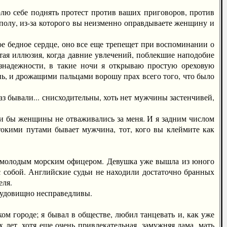
лю себе поднять протест против ваших приговоров, против
полу, из-за которого вы неизменно оправдываете женщину и
ое бедное сердце, оно все еще трепещет при воспоминании о
тая иллюзия, когда давние увлечений, поблекшие наподобие
езнадежности, в такие ночи я открываю простую ореховую
нь, и дрожащими пальцами ворошу прах всего того, что было
аз бывали... снисходительны, хоть нет мужчины застенчивей,
ли бы женщины не отваживались за меня. И я задним числом
стокими путами бывает мужчина, тот, кого вы клеймите как
 молодым морским офицером. Девушка уже вышла из юного
с собой. Английские судьи не находили достаточно бранных
еля.
чудовищно несправедливы.
 городе; я бывал в обществе, любил танцевать и, как уже
 лет, хотя еще очень привлекательная, замужняя дама, мать