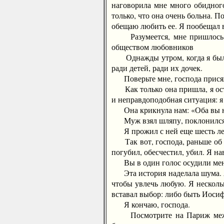
наговорила мне много обидного
только, что она очень больна. 
обещаю любить ее. Я пообещал в
Разумеется, мне пришлось вы
обществом любовников
Однажды утром, когда я был од
ради детей, ради их дочек.
Поверьте мне, господа присяжн
Как только она пришла, я остав
и неправдоподобная ситуация: я 
Она крикнула нам: «Оба вы не
Муж взял шляпу, поклонился м
Я прожил с ней еще шесть лет.
Так вот, господа, раньше об эт
погубил, обесчестил, убил. Я на
Вы в один голос осудили мен
Эта история наделала шума. Я 
чтобы увлечь любую. Я несколь
вставал выбор: либо быть Иосиф
Я кончаю, господа.
Посмотрите на Париж между д