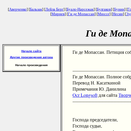
[
Аверченко
] [
Бальзак
] [
Лейла Берг
] [
Буало-Нарсежак
] [
Булгаков
] [
Бунин
] [
Г
[
Мирнев
] [
Ги де Мопассан
] [
Мюссе
] [
Несин
] [
Эд
Ги де Моп
Ги де Мопассан. Петиция соб
Начало сайта
Другие произведения автора
Начало произведения
-----------------------------------------
Ги де Мопассан. Полное собран
Перевод Н. Касаткиной
Примечания Ю. Данилина
Ocr Longsoft
для сайта
Творч
-----------------------------------------
Господа председатели,
Господа судьи,