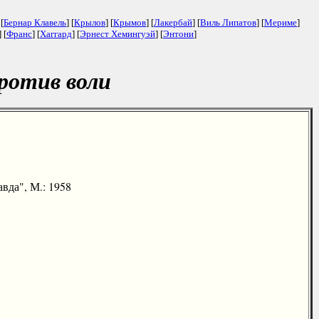
 [
Бернар Клавель
] [
Крылов
] [
Крымов
] [
Лакербай
] [
Виль Липатов
] [
Мериме
]
] [
Франс
] [
Хаггард
] [
Эрнест Хемингуэй
] [
Энтони
]
ротив воли
вда", М.: 1958