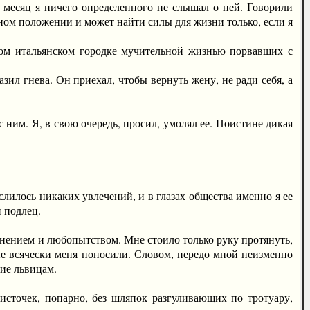
 месяц я ничего определенного не слышал о ней. Говорили
жном положении и может найти силы для жизни только, если я
м итальянском городке мучительной жизнью порвавших с
ил гнева. Он приехал, чтобы вернуть жену, не ради себя, а
ним. Я, в свою очередь, просил, умолял ее. Поистине дикая
лилось никаких увлечений, и в глазах общества именно я ее
и подлец.
ением и любопытством. Мне стоило только руку протянуть,
ые всячески меня поносили. Словом, передо мной неизменно
ние львицам.
очек, попарно, без шляпок разгуливающих по тротуару,