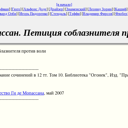
[в начало]
офман
] [
Гюго
] [
Альфонс Доде
] [
Драйзер
] [
Знаменский
] [
Леонид Зорин
] [
Кашиф
]
вард Олби
] [
Игорь Пидоренко
] [
Стендаль
] [
Тэффи
] [
Владимир Фирсов
] [
Флобер
ассан. Петиция соблазнителя п
лазнителя против воли
--------------------------
ие сочинений в 12 тт. Том 10. Библиотека "Огонек", Изд. "Пра
ество Ги де Мопассана
, май 2007
--------------------------