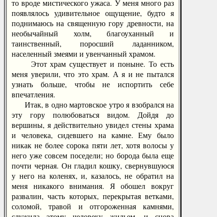
то вроде мистического ужаса. У меня много раз
появлялось удивительное ощущение, будто я
поднимаюсь на священную гору древности, на
необычайный холм, благоуханный и
таинственный, поросший ладанником,
населенный змеями и увенчанный храмом.
Этот храм существует и поныне. То есть
меня уверили, что это храм. А я и не пытался
узнать больше, чтобы не испортить себе
впечатления.
Итак, в одно мартовское утро я взобрался на
эту гору полюбоваться видом. Дойдя до
вершины, я действительно увидел стены храма
и человека, сидевшего на камне. Ему было
никак не более сорока пяти лет, хотя волосы у
него уже совсем поседели; но борода была еще
почти черная. Он гладил кошку, свернувшуюся
у него на коленях, и, казалось, не обратил на
меня никакого внимания. Я обошел вокруг
развалин, часть которых, перекрытая ветками,
соломой, травой и отгороженная камнями,
служила этому человеку жильем, и снова