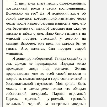
Я шел, куда глаза глядят, ошеломленный,
потрясенный, роясь в своих воспоминаниях.
Возможно ли это? Да! Я вспомнил вдруг об
одной девушке, которая приблизительно через
месяц после нашего разрыва написала мне, что
она беременна от меня. Я разорвал или сжег ее
письмо и забыл о нем. Надо было взглянуть на
женский портрет, стоявший у девочки на
камине. Впрочем, мне вряд ли удалось бы ее
узнать. Это, кажется, был портрет старой
женщины.
Я дошел до набережной. Увидел скамейку и
сел. Дождь не прекращался. Изредка мимо
проходили люди под зонтами. Жизнь
представилась мне во всей своей низости и
подлости, полная позора и горя, сознательной и
бессознательной гнусности. Моя дочь!.. Быть
может, я в самом деле только что обладал
собственной дочерью!.. Париж, огромный
Париж, мрачный, угрюмый, грязный,
печальный, черный, за запертыми дверями