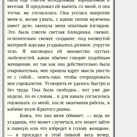
веселая. Я предложил ей выпить со мной, и она
тотчас же согласилась. Она уселась напротив
меня и, желая узнать, с каким типом мужчины
имеет дело, окинула меня опытным взглядом.
Это была совсем светлая блондинка, свежее,
ослепительно свежее создание; под натянутой
материей корсажа угадывалось розовое, упругое
тело. Я наговорил ей множество пустых
любезностей, какие обычно говорят подобным
женщинам, но так как она действительно была
очаровательна, мне пришла вдруг мысль увести
ее с собой... опять-таки, чтобы отпраздновать
мое сорокалетие. Уговорить ее удалось быстро и
без труда. Она была свободна... вот уже две
недели, по ее словам... и для начала согласилась
поужинать со мной, после окончания работы, в
кабачке возле Крытого рынка.
Боясь, что она меня обманет, — ведь не
угадаешь, что может случиться, кто может зайти
в пивную или что взбредет в голову женщине,
— я просидел в этой пивной весь вечер,