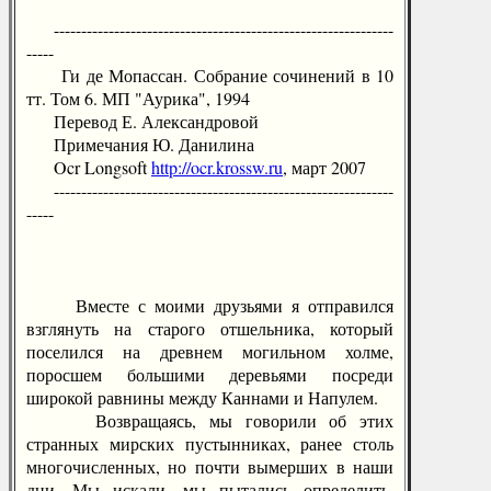
--------------------------------------------------------------
-----
Ги де Мопассан. Собрание сочинений в 10
тт. Том 6. МП "Аурика", 1994
Перевод Е. Александровой
Примечания Ю. Данилина
Ocr Longsoft
http://ocr.krossw.ru
, март 2007
--------------------------------------------------------------
-----
Вместе с моими друзьями я отправился
взглянуть на старого отшельника, который
поселился на древнем могильном холме,
поросшем большими деревьями посреди
широкой равнины между Каннами и Напулем.
Возвращаясь, мы говорили об этих
странных мирских пустынниках, ранее столь
многочисленных, но почти вымерших в наши
дни. Мы искали, мы пытались определить,