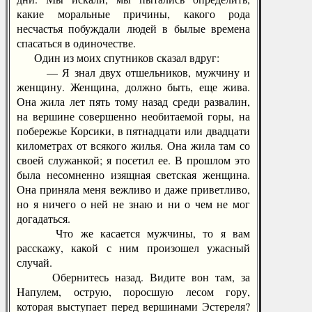
какие моральные причины, какого рода
несчастья побуждали людей в былые времена
спасаться в одиночестве.
Один из моих спутников сказал вдруг:
— Я знал двух отшельников, мужчину и
женщину. Женщина, должно быть, еще жива.
Она жила лет пять тому назад среди развалин,
на вершине совершенно необитаемой горы, на
побережье Корсики, в пятнадцати или двадцати
километрах от всякого жилья. Она жила там со
своей служанкой; я посетил ее. В прошлом это
была несомненно изящная светская женщина.
Она приняла меня вежливо и даже приветливо,
но я ничего о ней не знаю и ни о чем не мог
догадаться.
Что же касается мужчины, то я вам
расскажу, какой с ним произошел ужасный
случай.
Обернитесь назад. Видите вон там, за
Напулем, острую, поросшую лесом гору,
которая выступает перед вершинами Эстереля?