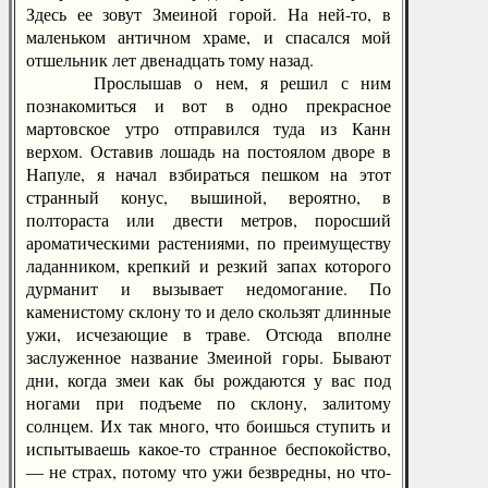
Здесь ее зовут Змеиной горой. На ней-то, в
маленьком античном храме, и спасался мой
отшельник лет двенадцать тому назад.
Прослышав о нем, я решил с ним
познакомиться и вот в одно прекрасное
мартовское утро отправился туда из Канн
верхом. Оставив лошадь на постоялом дворе в
Напуле, я начал взбираться пешком на этот
странный конус, вышиной, вероятно, в
полтораста или двести метров, поросший
ароматическими растениями, по преимуществу
ладанником, крепкий и резкий запах которого
дурманит и вызывает недомогание. По
каменистому склону то и дело скользят длинные
ужи, исчезающие в траве. Отсюда вполне
заслуженное название Змеиной горы. Бывают
дни, когда змеи как бы рождаются у вас под
ногами при подъеме по склону, залитому
солнцем. Их так много, что боишься ступить и
испытываешь какое-то странное беспокойство,
— не страх, потому что ужи безвредны, но что-