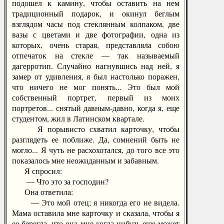
подошел к камину, чтобы оставить на нем
традиционный подарок, и окинул беглым
взглядом часы под стеклянным колпаком, две
вазы с цветами и две фотографии, одна из
которых, очень старая, представляла собою
отпечаток на стекле — так называемый
дагерротип. Случайно нагнувшись над ней, я
замер от удивления, я был настолько поражен,
что ничего не мог понять... Это был мой
собственный портрет, первый из моих
портретов... снятый давным-давно, когда я, еще
студентом, жил в Латинском квартале.
Я порывисто схватил карточку, чтобы
разглядеть ее поближе. Да, сомнений быть не
могло... Я чуть не расхохотался, до того все это
показалось мне неожиданным и забавным.
Я спросил:
— Что это за господин?
Она ответила:
— Это мой отец; я никогда его не видела.
Мама оставила мне карточку и сказала, чтобы я
ее берегла, что она мне когда-нибудь еще может