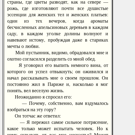
страны, где цветы разводят, как на севере —
рожь, где изготовляют почти все душистые
эссенции для женских тел и женских платьев:
один из тех вечеров, когда ароматы
бесчисленных апельсиновых деревьев в каждом
саду, в каждом уголке долины волнуют и
навевают истому, пробуждая даже в стариках
мечты о любви.
Мой пустынник, видимо, обрадовался мне и
охотно согласился разделить со мной обед.
Я уговорил его выпить немного вина, от
которого он успел отвыкнуть; он оживился и
начал рассказывать мне о своем прошлом. Он
постоянно жил в Париже и, насколько я мог
понять, вел веселую жизнь.
Неожиданно я спросил его:
— Почему, собственно, вам вздумалось
взобраться на эту гору?
Он тотчас же ответил:
— Я пережил самое сильное потрясение,
какое только может испытать человек. Но к
чему скрывать от вас мое несчастье? Может