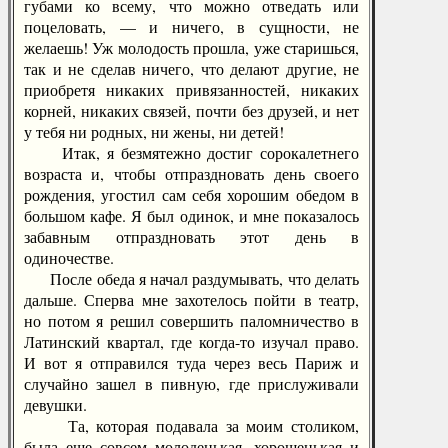
губами ко всему, что можно отведать или
поцеловать, — и ничего, в сущности, не
желаешь! Уж молодость прошла, уже старишься,
так и не сделав ничего, что делают другие, не
приобретя никаких привязанностей, никаких
корней, никаких связей, почти без друзей, и нет
у тебя ни родных, ни жены, ни детей!
Итак, я безмятежно достиг сорокалетнего
возраста и, чтобы отпраздновать день своего
рождения, угостил сам себя хорошим обедом в
большом кафе. Я был одинок, и мне показалось
забавным отпраздновать этот день в
одиночестве.
После обеда я начал раздумывать, что делать
дальше. Сперва мне захотелось пойти в театр,
но потом я решил совершить паломничество в
Латинский квартал, где когда-то изучал право.
И вот я отправился туда через весь Париж и
случайно зашел в пивную, где прислуживали
девушки.
Та, которая подавала за моим столиком,
была еще совсем молоденькая, хорошенькая и