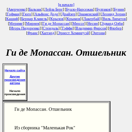
[в начало]
[
Аверченко
] [
Бальзак
] [
Лейла Берг
] [
Буало-Нарсежак
] [
Булгаков
] [
Бунин
]
[
Гофман
] [
Гюго
] [
Альфонс Доде
] [
Драйзер
] [
Знаменский
] [
Леонид Зорин
]
[
Кашиф
] [
Бернар Клавель
] [
Крылов
] [
Крымов
] [
Лакербай
] [
Виль Липатов
]
[
Мериме
] [
Мирнев
] [
Ги де Мопассан
] [
Мюссе
] [
Несин
] [
Эдвард Олби
]
[
Игорь Пидоренко
] [
Стендаль
] [
Тэффи
] [
Владимир Фирсов
] [
Флобер
]
[
Франс
] [
Хаггард
] [
Эрнест Хемингуэй
] [
Энтони
]
Ги де Мопассан. Отшельник
Начало сайта
Другие
произведения
автора
Начало
произведения
Ги де Мопассан. Отшельник
Из сборника "Маленькая Рок"