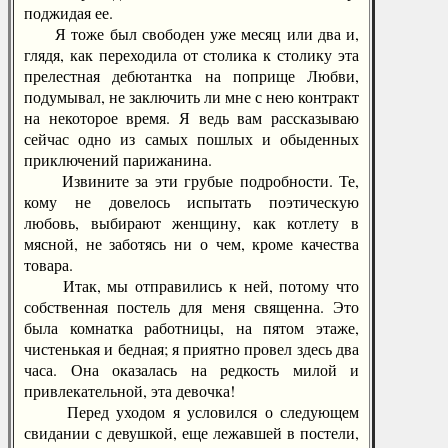
поджидая ее.
Я тоже был свободен уже месяц или два и,
глядя, как переходила от столика к столику эта
прелестная дебютантка на поприще Любви,
подумывал, не заключить ли мне с нею контракт
на некоторое время. Я ведь вам рассказываю
сейчас одно из самых пошлых и обыденных
приключений парижанина.
Извините за эти грубые подробности. Те,
кому не довелось испытать поэтическую
любовь, выбирают женщину, как котлету в
мясной, не заботясь ни о чем, кроме качества
товара.
Итак, мы отправились к ней, потому что
собственная постель для меня священна. Это
была комнатка работницы, на пятом этаже,
чистенькая и бедная; я приятно провел здесь два
часа. Она оказалась на редкость милой и
привлекательной, эта девочка!
Перед уходом я условился о следующем
свидании с девушкой, еще лежавшей в постели,