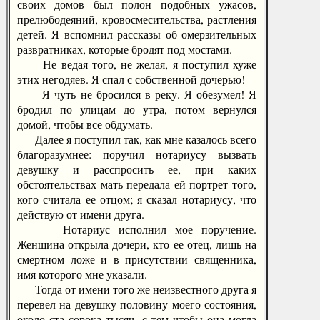
своих домов был полон подобных ужасов,
прелюбодеяний, кровосмесительства, растления
детей. Я вспомнил рассказы об омерзительных
развратниках, которые бродят под мостами.
Не ведая того, не желая, я поступил хуже
этих негодяев. Я спал с собственной дочерью!
Я чуть не бросился в реку. Я обезумел! Я
бродил по улицам до утра, потом вернулся
домой, чтобы все обдумать.
Далее я поступил так, как мне казалось всего
благоразумнее: поручил нотариусу вызвать
девушку и расспросить ее, при каких
обстоятельствах мать передала ей портрет того,
кого считала ее отцом; я сказал нотариусу, что
действую от имени друга.
Нотариус исполнил мое поручение.
Женщина открыла дочери, кто ее отец, лишь на
смертном ложе и в присутствии священника,
имя которого мне указали.
Тогда от имени того же неизвестного друга я
перевел на девушку половину моего состояния,
около ста сорока тысяч, с тем чтобы она могла