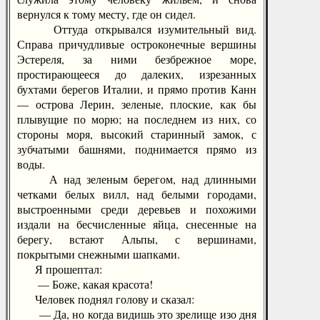
вернулся к тому месту, где он сидел.
Оттуда открывался изумительный вид.
Справа причудливые остроконечные вершины
Эстереля, за ними безбрежное море,
простирающееся до далеких, изрезанных
бухтами берегов Италии, и прямо против Канн
— острова Лерин, зеленые, плоские, как бы
плывущие по морю; на последнем из них, со
стороны моря, высокий старинный замок, с
зубчатыми башнями, поднимается прямо из
воды.
А над зеленым берегом, над длинными
четками белых вилл, над белыми городами,
выстроенными среди деревьев и похожими
издали на бесчисленные яйца, снесенные на
берегу, встают Альпы, с вершинами,
покрытыми снежными шапками.
Я прошептал:
— Боже, какая красота!
Человек поднял голову и сказал:
— Да, но когда видишь это зрелище изо дня