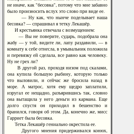
не иначе, как "бесовка", потому что мне забавно
было произносить вслух это слово при виде ее.
— Ну как, что нынче поделывает наша
бесовка? — спрашивал я тетку Лекашёр.
И крестьянка отвечала с возмущением:
— Вы не поверите, сударь, подобрала она
жабу — у той, видите ли, лапу раздавили, — в
комнату к себе отнесла, в умывальник положила
и перевязку ей сделала, все равно как человеку.
Ну не грех ли?
В другой раз, проходя низом под скалами,
она купила большую рыбину, которую только
что выловили, и сейчас же бросила назад в
море. А матрос, хотя ему щедро заплатили,
изругал ее нещадно, разъярившись так, словно
она вытащила у него деньги из кармана. Еще
долго спустя он приходил в бешенство и
бранился, говоря об этом. Да, конечно же, мисс
Гарриет была бесовка.
Тетка Лекашёр гениально окрестила ее.
Другого мнения придерживался конюх,