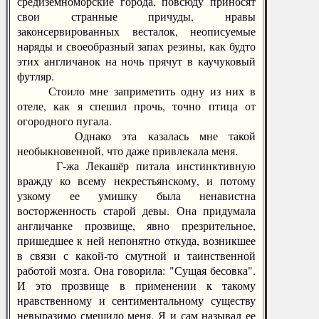
средиземноморские города, повсюду приносят
свои странные причуды, нравы
законсервированных весталок, неописуемые
наряды и своеобразный запах резины, как будто
этих англичанок на ночь прячут в каучуковый
футляр.
Стоило мне заприметить одну из них в
отеле, как я спешил прочь, точно птица от
огородного пугала.
Однако эта казалась мне такой
необыкновенной, что даже привлекала меня.
Г-жа Лекашёр питала инстинктивную
вражду ко всему некрестьянскому, и потому
узкому ее умишку была ненавистна
восторженность старой девы. Она придумала
англичанке прозвище, явно презрительное,
пришедшее к ней непонятно откуда, возникшее
в связи с какой-то смутной и таинственной
работой мозга. Она говорила: "Сущая бесовка".
И это прозвище в применении к такому
нравственному и сентиментальному существу
невыразимо смешило меня. Я и сам называл ее