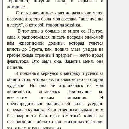
торопливо, потупив глаза, и скрылась в
домишке.
Столь диковинное явление развлекло меня;
несомненно, это была моя соседка, "англичанка
в летах", о которой говорила хозяйка.
В тот день я больше не видел ее. Наутро,
едва я расположился писать посреди знакомой
вам живописной долины, которая тянется
вплоть до Этрета, как, подняв глаза, увидев на
гребне холма странный предмет — нечто вроде
флагштока. Это была она. Заметив меня, она
исчезла.
В полдень я вернулся к завтраку и уселся за
общий стол, чтобы свести знакомство со старой
чудачкой. Но она не откликалась на мои
любезности, оставалась равнодушна ко
всяческим знакам внимания. Я
предупредительно наливал ей воды, усердно
передавал кушанья. Единственным выражением
благодарности был едва заметный кивок да
несколько английских слов, сказанных так тихо,
что я не мог расслышать их.