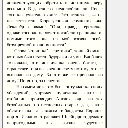
долженствующих обратить в истинную веру
весь мир. В деревне ее недолюбливали. После
того как учитель заявил: "Это атеистка", — на
нее легла тень. Кюре успокоил сомнения г-жи
Лекашёр словами: "Она, правда, еретичка,
однако господь не хочет погибели грешника, и,
помимо того, она, на мой взгляд, особа
безупречной нравственности".
Слова "атеистка", "еретичка", точный смысл
которых был неясен, будоражили умы. Вдобавок
толковали, что англичанка очень богата, а
странствует она весь век по свету потому, что ее
выгнали из дому. За что же ее прогнали из
дому? Понятно, за нечестие.
На самом деле это была энтузиастка своих
убеждений, упрямая пуританка, каких в
изобилии производит Англия, одна из тех
безобидных, но несносных старых дев, какие
обязательны за каждым табльдотом Европы,
портят Италию, отравляют Швейцарию, делают
непригодными для жизни чудесные