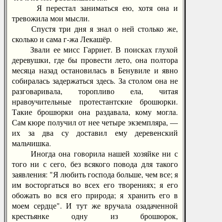
Я перестал заниматься ею, хотя она и
тревожила мои мысли.
Спустя три дня я знал о ней столько же,
сколько и сама г-жа Лекашёр.
Звали ее мисс Гарриет. В поисках глухой
деревушки, где бы провести лето, она полтора
месяца назад остановилась в Бенувиле и явно
собиралась задержаться здесь. За столом она не
разговаривала, торопливо ела, читая
нравоучительные протестантские брошюрки.
Такие брошюрки она раздавала, кому могла.
Сам кюре получил от нее четыре экземпляра, —
их за два су доставил ему деревенский
мальчишка.
Иногда она говорила нашей хозяйке ни с
того ни с сего, без всякого повода для такого
заявления: "Я любить господа больше, чем все; я
им восторгаться во всех его творениях; я его
обожать во вся его природа; я хранить его в
моем сердце". И тут же вручала озадаченной
крестьянке одну из брошюрок,