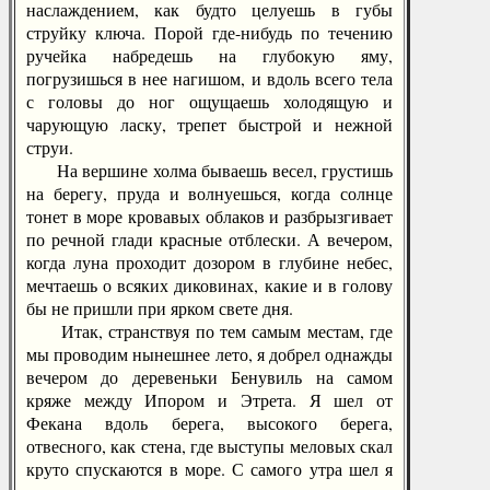
наслаждением, как будто целуешь в губы
струйку ключа. Порой где-нибудь по течению
ручейка набредешь на глубокую яму,
погрузишься в нее нагишом, и вдоль всего тела
с головы до ног ощущаешь холодящую и
чарующую ласку, трепет быстрой и нежной
струи.
На вершине холма бываешь весел, грустишь
на берегу, пруда и волнуешься, когда солнце
тонет в море кровавых облаков и разбрызгивает
по речной глади красные отблески. А вечером,
когда луна проходит дозором в глубине небес,
мечтаешь о всяких диковинах, какие и в голову
бы не пришли при ярком свете дня.
Итак, странствуя по тем самым местам, где
мы проводим нынешнее лето, я добрел однажды
вечером до деревеньки Бенувиль на самом
кряже между Ипором и Этрета. Я шел от
Фекана вдоль берега, высокого берега,
отвесного, как стена, где выступы меловых скал
круто спускаются в море. С самого утра шел я