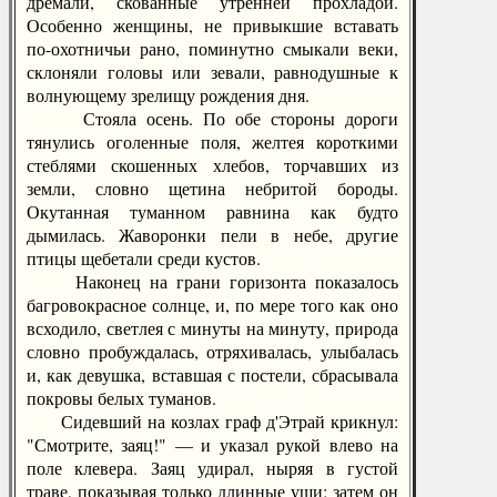
дремали, скованные утренней прохладой.
Особенно женщины, не привыкшие вставать
по-охотничьи рано, поминутно смыкали веки,
склоняли головы или зевали, равнодушные к
волнующему зрелищу рождения дня.
Стояла осень. По обе стороны дороги
тянулись оголенные поля, желтея короткими
стеблями скошенных хлебов, торчавших из
земли, словно щетина небритой бороды.
Окутанная туманном равнина как будто
дымилась. Жаворонки пели в небе, другие
птицы щебетали среди кустов.
Наконец на грани горизонта показалось
багровокрасное солнце, и, по мере того как оно
всходило, светлея с минуты на минуту, природа
словно пробуждалась, отряхивалась, улыбалась
и, как девушка, вставшая с постели, сбрасывала
покровы белых туманов.
Сидевший на козлах граф д'Этрай крикнул:
"Смотрите, заяц!" — и указал рукой влево на
поле клевера. Заяц удирал, ныряя в густой
траве, показывая только длинные уши; затем он