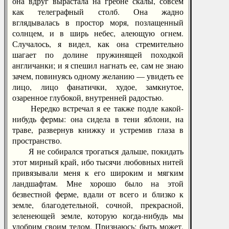
она вдруг вырастала на гребне скалы, совсем
как телеграфный столб. Она жадно
вглядывалась в простор моря, позлащенный
солнцем, и в ширь небес, алеющую огнем.
Случалось, я видел, как она стремительно
шагает по долине пружинящей походкой
англичанки; и я спешил нагнать ее, сам не знаю
зачем, повинуясь одному желанию — увидеть ее
лицо, лицо фанатички, худое, замкнутое,
озаренное глубокой, внутренней радостью.
Нередко встречал я ее также подле какой-
нибудь фермы: она сидела в тени яблони, на
траве, развернув книжку и устремив глаза в
пространство.
Я не собирался трогаться дальше, покидать
этот мирный край, ибо тысячи любовных нитей
привязывали меня к его широким и мягким
ландшафтам. Мне хорошо было на этой
безвестной ферме, вдали от всего и близко к
земле, благодетельной, сочной, прекрасной,
зеленеющей земле, которую когда-нибудь мы
удобрим своим телом. Признаюсь: быть может,