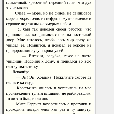
пламенный, красочный передний план, что дух
захватывало.
Слева — море, но не синее, не свинцовое
море, а море, точно из нефрита, мутно-зеленое и
суровое под таким же хмурым небом.
Я был так доволен своей работой, что
приплясывал, возвращаясь с нею на постоялый
двор. Мне хотелось, чтобы весь мир сразу же
увидел ее. Помнится, я показал ее корове на
придорожном лугу и крикнул ей:
— Взгляни, голубка, такое не часто
увидишь. Подойдя к дому, я принялся во всю
глотку звать тетку
Лекашёр:
— Эй! Эй! Хозяйка! Пожалуйте скорее да
гляньте-ка сюда.
Крестьянка явилась и уставилась на мое
произведение тупым взглядом, не разбиравшим,
то ли это бык, то ли дом.
Мисс Гарриет возвратилась с прогулки и
проходила позади меня как раз в ту минуту,