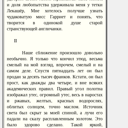
и доля любопытства удерживала меня у тетки
Лекашёр, Мне хотелось получше узнать
чудаковатую мисс Гарриет и понять, что
творится в одинокой душе старой
странствующей англичанки.
II
Наше сближение произошло довольно
необычно. Я только что кончил этюд, весьма
смелый на мой взгляд, впрочем, смелый и на
самом деле. Спустя пятнадцать лет он был
продан за десять тысяч франков. Кстати, он был
прост, как дважды два четыре, и вне всяких
академических правил. Правый угол полотна
изображал утес, огромный утес, весь в наростах
и ржавых, желтых, красных водорослях,
облитых солнцем, точно маслом. Источник
света был скрыт за моей спиной, а лучи его
падали на скалу расплавленным золотом. Это
было здорово сделано. Такой яркий,