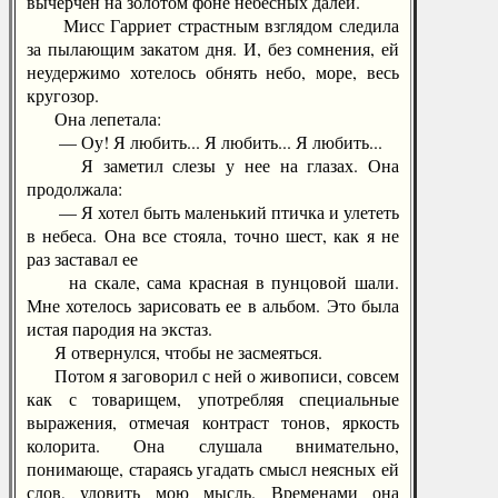
вычерчен на золотом фоне небесных далей.
Мисс Гарриет страстным взглядом следила
за пылающим закатом дня. И, без сомнения, ей
неудержимо хотелось обнять небо, море, весь
кругозор.
Она лепетала:
— Оу! Я любить... Я любить... Я любить...
Я заметил слезы у нее на глазах. Она
продолжала:
— Я хотел быть маленький птичка и улететь
в небеса. Она все стояла, точно шест, как я не
раз заставал ее
на скале, сама красная в пунцовой шали.
Мне хотелось зарисовать ее в альбом. Это была
истая пародия на экстаз.
Я отвернулся, чтобы не засмеяться.
Потом я заговорил с ней о живописи, совсем
как с товарищем, употребляя специальные
выражения, отмечая контраст тонов, яркость
колорита. Она слушала внимательно,
понимающе, стараясь угадать смысл неясных ей
слов, уловить мою мысль. Временами она