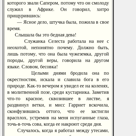
которого звали Сапером, потому что он смолоду
служил в Африке. Он говорил, хитро
прищурившись:
— Ясное дело, штучка была, пожила в свое
время.
Слышала бы это бедная дева!
Служанка Селеста работала на нее с
неохотой, непонятно почему. Должно быть,
лишь потому, что она была чужеземка, другой
породы, другой веры, говорила на другом
языке. Словом, бесовка!
Целыми днями бродила она по
окрестностям, искала и славила бога в его
природе. Как-то вечером я увидел ее на коленях,
в молитвенной позе, среди кустарника. Заметив
что-то красное, сквозившее в листве, я
раздвинул ветки, и мисс Гарриет вскочила,
сконфузившись оттого, что ее застигли
врасплох, устремив на меня испуганные глаза,
точь-в-точь сова, когда ее накроют среди дня.
Случалось, когда я работал между утесами,