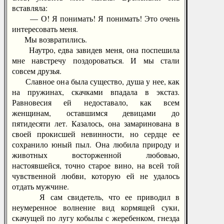
вставляла:
— О! Я понимать! Я понимать! Это очень
интересовать меня.
Мы возвратились.
Наутро, едва завидев меня, она поспешила
мне навстречу поздороваться. И мы стали
совсем друзья.
Славное она была существо, душа у нее, как
на пружинах, скачками впадала в экстаз.
Равновесия ей недоставало, как всем
женщинам, оставшимся девицами до
пятидесяти лет. Казалось, она замаринована в
своей прокисшей невинности, но сердце ее
сохранило юный пыл. Она любила природу и
животных восторженной любовью,
настоявшейся, точно старое вино, на всей той
чувственной любви, которую ей не удалось
отдать мужчине.
Я сам свидетель, что ее приводил в
неумеренное волнение вид кормящей суки,
скачущей по лугу кобылы с жеребенком, гнезда