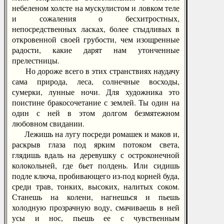
небеленом холсте на мускулистом и ловком теле
и сожаления о бесхитростных,
непосредственных ласках, более стыдливых в
откровенной своей грубости, чем изощренные
радости, какие дарят нам утонченные
прелестницы.
Но дороже всего в этих странствиях наудачу
сама природа, леса, солнечные восходы,
сумерки, лунные ночи. Для художника это
поистине бракосочетание с землей. Ты один на
один с ней в этом долгом безмятежном
любовном свидании.
Лежишь на лугу посреди ромашек и маков и,
раскрыв глаза под ярким потоком света,
глядишь вдаль на деревушку с остроконечной
колокольней, где бьет полдень. Или сидишь
подле ключа, пробивающего из-под корней буда,
среди трав, тонких, высоких, налитых соком.
Станешь на колени, нагнешься и пьешь
холодную прозрачную воду, смачиваешь в ней
усы и нос, пьешь ее с чувственным