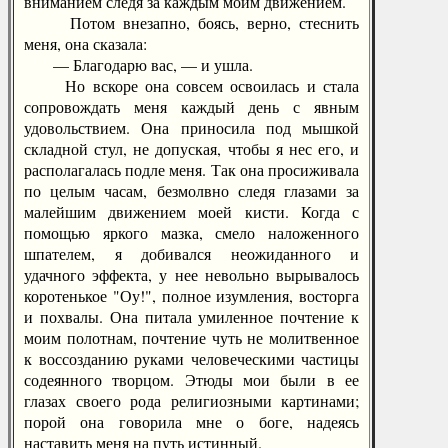
вниманием следя за каждым моим движением.
Потом внезапно, боясь, верно, стеснить
меня, она сказала:
— Благодарю вас, — и ушла.
Но вскоре она совсем освоилась и стала
сопровождать меня каждый день с явным
удовольствием. Она приносила под мышкой
складной стул, не допуская, чтобы я нес его, и
располагалась подле меня. Так она просиживала
по целым часам, безмолвно следя глазами за
малейшим движением моей кисти. Когда с
помощью яркого мазка, смело наложенного
шпателем, я добивался неожиданного и
удачного эффекта, у нее невольно вырывалось
коротенькое "Оу!", полное изумления, восторга
и похвалы. Она питала умиленное почтение к
моим полотнам, почтение чуть не молитвенное
к воссозданию руками человеческими частицы
содеянного творцом. Этюды мои были в ее
глазах своего рода религиозными картинами;
порой она говорила мне о боге, надеясь
наставить меня на путь истинный.