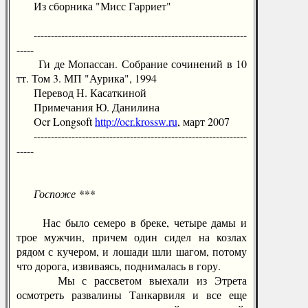
Из сборника "Мисс Гарриет"
--------------------------------------------------------------
-----
Ги де Мопассан. Собрание сочинений в 10
тт. Том 3. МП "Аурика", 1994
Перевод Н. Касаткиной
Примечания Ю. Данилина
Ocr Longsoft
http://ocr.krossw.ru
, март 2007
--------------------------------------------------------------
-----
Госпоже ***
Нас было семеро в бреке, четыре дамы и
трое мужчин, причем один сидел на козлах
рядом с кучером, и лошади шли шагом, потому
что дорога, извиваясь, поднималась в гору.
Мы с рассветом выехали из Этрета
осмотреть развалины Танкарвиля и все еще