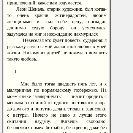
приключений, какое вам вздумается.
Леон Шеналь, старик художник, был когда-
то очень красив, жизнерадостен, любим
женщинами и знал себе цену; погладив
длинную седую бороду, он усмехнулся,
задумался на миг и неожиданно нахмурился
— Невеселая это будет повесть, сударыня; я
расскажу вам о самой жалостной любви в моей
жизни. Никому из друзей не пожелаю внушить
такую любовь.
I
Мне было тогда двадцать пять лет, и я
малярничал по нормандскому побережью. На
моем языке "малярничать" — значит бродить с
мешком за спиной от одного постоялого двора
до другого и попутно делать этюды и зарисовки
с натуры. Ничего не знаю я лучше этого
скитания наудачу. Живешь свободно,
безовсяких помех, без забот, без тревог, даже без