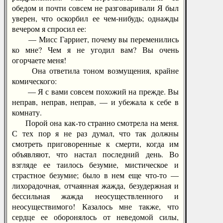
обедом и почти совсем не разговаривали Я был
уверен, что оскорбил ее чем-нибудь; однажды
вечером я спросил ее:
— Мисс Гарриет, почему вы переменились
ко мне? Чем я не угодил вам? Вы очень
огорчаете меня!
Она ответила тоном возмущения, крайне
комического:
— Я с вами совсем похожий на прежде. Вы
неправ, неправ, неправ, — и убежала к себе в
комнату.
Порой она как-то странно смотрела на меня.
С тех пор я не раз думал, что так должны
смотреть приговоренные к смерти, когда им
объявляют, что настал последний день. Во
взгляде ее таилось безумие, мистическое и
страстное безумие; было в нем еще что-то —
лихорадочная, отчаянная жажда, безудержная и
бессильная жажда неосуществленного и
неосуществимого! Казалось мне также, что
сердце ее оборонялось от неведомой силы,