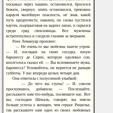
поскакал через пашню, остановился, бросился
бежать, свернул, опять остановился, тревожно
карауля малейшую опасность, не зная, какой
путь предпочесть; наконец он снова пустился
наутек, подпрыгивая на задних лапах, и скрылся
среди гряд свекловицы. Все мужчины
встрепенулись и следили глазами за зверьком.
Рене Лемануар произнес:
— Не очень-то мы любезны нынче утром.
— И, поглядев на свою соседку, юную
баронессу де Серен, которую одолевал сон,
вполголоса сказал ей: — Вы вспоминаете мужа,
баронесса? Успокойтесь, он вернется не раньше
субботы. У вас впереди целых четыре дня.
Она ответила с полусонной улыбкой:
— До чего вы глупы! — И, совсем
проснувшись, добавила: — Послушайте,
расскажите нам что-нибудь, посмешите нас. Вот
вы, господин Шеналь, говорят, вы имели
больше успеха у женщин, чем герцог Ришелье,
так расскажите нам одно из своих любовных