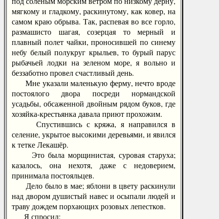
под соленым морским ветром по низкому дерну,
мягкому и гладкому, раскинутому, как ковер, на
самом краю обрыва. Так, распевая во все горло,
размашисто шагая, созерцая то мерный и
плавный полет чайки, проносившей по синему
небу белый полукруг крыльев, то бурый парус
рыбачьей лодки на зеленом море, я вольно и
беззаботно провел счастливый день.
Мне указали маленькую ферму, нечто вроде
постоялого двора посреди нормандской
усадьбы, обсаженной двойным рядом буков, где
хозяйка-крестьянка давала приют прохожим.
Спустившись с кряжа, я направился в
селение, укрытое высокими деревьями, и явился
к тетке Лекашёр.
Это была морщинистая, суровая старуха;
казалось, она нехотя, даже с недоверием,
принимала постояльцев.
Дело было в мае; яблони в цвету раскинули
над двором душистый навес и осыпали людей и
траву дождем порхающих розовых лепестков.
Я спросил: