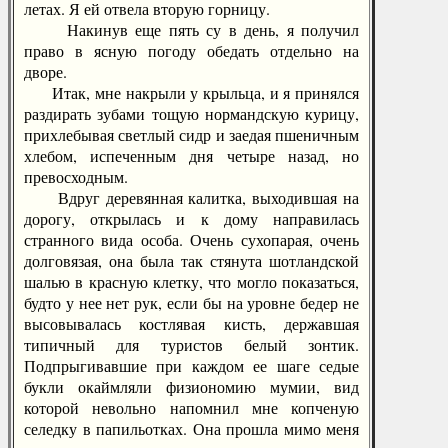
летах. Я ей отвела вторую горницу.
Накинув еще пять су в день, я получил
право в ясную погоду обедать отдельно на
дворе.
Итак, мне накрыли у крыльца, и я принялся
раздирать зубами тощую нормандскую курицу,
прихлебывая светлый сидр и заедая пшеничным
хлебом, испеченным дня четыре назад, но
превосходным.
Вдруг деревянная калитка, выходившая на
дорогу, открылась и к дому направилась
странного вида особа. Очень сухопарая, очень
долговязая, она была так стянута шотландской
шалью в красную клетку, что могло показаться,
будто у нее нет рук, если бы на уровне бедер не
высовывалась костлявая кисть, державшая
типичный для туристов белый зонтик.
Подпрыгивавшие при каждом ее шаге седые
букли окаймляли физиономию мумии, вид
которой невольно напомнил мне копченую
селедку в папильотках. Она прошла мимо меня