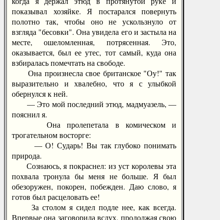
когда я держал этюд в протянутой руке и
показывал хозяйке. Я постарался повернуть
полотно так, чтобы оно не ускользнуло от
взгляда "бесовки". Она увидела его и застыла на
месте, ошеломленная, потрясенная. Это,
оказывается, был ее утес, тот самый, куда она
взбиралась помечтать на свободе.
Она произнесла свое британское "Оу!" так
выразительно и хвалебно, что я с улыбкой
обернулся к ней.
— Это мой последний этюд, мадмуазель, —
пояснил я.
Она пролепетала в комическом и
трогательном восторге:
— О! Сударь! Вы так глубоко понимать
природа.
Сознаюсь, я покраснел: из уст королевы эта
похвала тронула бы меня не больше. Я был
обезоружен, покорен, побежден. Даю слово, я
готов был расцеловать ее!
За столом я сидел подле нее, как всегда.
Впервые она заговорила вслух, продолжая свою