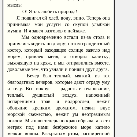
мысль:
— О! Я так любить природа!
Я подвигал ей хлеб, воду, вино. Теперь она
принимала мои услуги со скупой улыбкой
мумии. И я завел разговор о пейзаже.
Мы одновременно встали из-за стола и
принялись ходить по двору; потом грандиозный
костер, который заходящее солнце зажгло над
морем, привлек меня, я отворил калитку,
выходящую на кряж, и мы отправились вместе,
довольные тем, что узнали и поняли друг друга.
Вечер был теплый, мягкий, из тех
благодатных вечеров, которые дают отраду уму
и телу. Все вокруг — радость и очарование,
теплый, душистый воздух, напоенный
испарениями трав и водорослей, нежит
обоняние крепким ароматом, нежит вкус
морской свежестью, нежит ум неотразимым
покоем. Мы шли теперь по краю обрыва, а в ста
метрах под нами безбрежное море катило
мелкие волны. Раскрытым ртом, расширенной