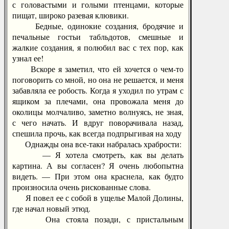
с головастыми и голыми птенцами, которые
пищат, широко разевая клювики.
Бедные, одинокие создания, бродячие и
печальные гостьи табльдотов, смешные и
жалкие создания, я полюбил вас с тех пор, как
узнал ее!
Вскоре я заметил, что ей хочется о чем-то
поговорить со мной, но она не решается, и меня
забавляла ее робость. Когда я уходил по утрам с
ящиком за плечами, она провожала меня до
околицы молчаливо, заметно волнуясь, не зная,
с чего начать. И вдруг поворачивала назад,
спешила прочь, как всегда подпрыгивая на ходу
Однажды она все-таки набралась храбрости:
— Я хотела смотреть, как вы делать
картина. А вы согласен? Я очень любопытна
видеть. — При этом она краснела, как будто
произносила очень рискованные слова.
Я повел ее с собой в ущелье Малой Долины,
где начал новый этюд.
Она стояла позади, с пристальным