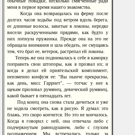
обычные повадки, несколько смягченные ради
меня в первое время нашего знакомства.
Когда она возвращалась на ферму после
долгих часов ходьбы под ветром вдоль берега,
ее длинные волосы, завитые в локоны, нередко
висели раскрученными прядями, как будто у
них лопнула пружинка. Прежде она на это не
обращала внимания и шла обедать, не смущаясь
тем, что брат ее, ветерок, растрепал ей локоны.
Теперь же она поднималась к себе в каморку
поправить свои штопоры, как я прозвал их; и
когда я делал ей приятельский комплимент,
неизменно конфузя ее: "Вы нынче прекрасны,
как день, мисс Гарриет", — тотчас у нее к
щекам приливал румянец, девический румянец,
какой бывает в пятнадцать лет.
Под конец она снова стала дичиться и уже
не ходила смотреть, как я рисую. Я думал: это
блажь, это скоро кончится. Но это не кончалось.
Когда я говорил с ней, она отвечала либо с
подчеркнутым равнодушием, либо с глухим
раздражением. Мы встречались только за