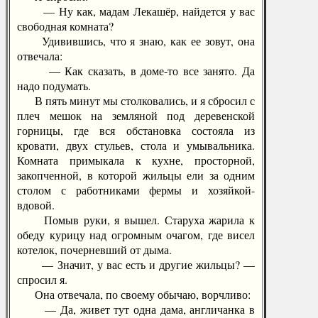
— Ну как, мадам Лекашёр, найдется у вас
свободная комната?
Удивившись, что я знаю, как ее зовут, она
отвечала:
— Как сказать, в доме-то все занято. Да
надо подумать.
В пять минут мы столковались, и я сбросил с
плеч мешок на земляной под деревенской
горницы, где вся обстановка состояла из
кровати, двух стульев, стола и умывальника.
Комната примыкала к кухне, просторной,
закопченной, в которой жильцы ели за одним
столом с работниками фермы и хозяйкой-
вдовой.
Помыв руки, я вышел. Старуха жарила к
обеду курицу над огромным очагом, где висел
котелок, почерневший от дыма.
— Значит, у вас есть и другие жильцы? —
спросил я.
Она отвечала, по своему обычаю, ворчливо:
— Да, живет тут одна дама, англичанка в