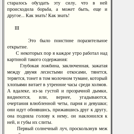
старалось обуздать эту силу, что в ней
происходила борьба, а может быть, еще и
другое... Как знать! Как знать!
III
Это было поистине поразительное
открытие.
С некоторых пор я каждое утро работал над
картиной такого содержания:
Глубокая ложбина, заключенная, зажатая
между двумя лесистыми откосами, тянется,
теряется, тонет в том молочном тумане, который
хлопьями витает в утренние часы среди холмов.
А вдалеке, из-за густой и прозрачной дымки,
виднеются, или, вернее, угадываются,
очертания влюбленной четы, парня и девушки;
они идут обнявшись, прижавшись друг к другу,
она подняла голову к нему, он наклонился к
ней, и губы их слиты.
Первый солнечный луч, проскользнув меж