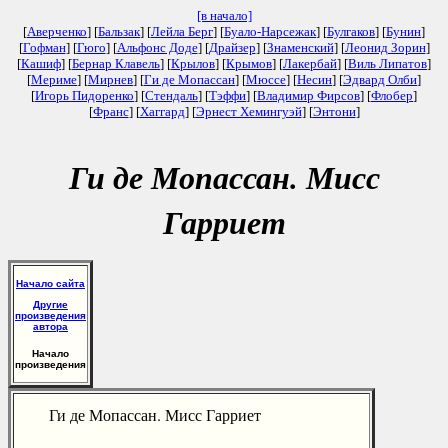
[в начало]
[
Аверченко
] [
Бальзак
] [
Лейла Берг
] [
Буало-Нарсежак
] [
Булгаков
] [
Бунин
]
[
Гофман
] [
Гюго
] [
Альфонс Доде
] [
Драйзер
] [
Знаменский
] [
Леонид Зорин
]
[
Кашиф
] [
Бернар Клавель
] [
Крылов
] [
Крымов
] [
Лакербай
] [
Виль Липатов
]
[
Мериме
] [
Мирнев
] [
Ги де Мопассан
] [
Мюссе
] [
Несин
] [
Эдвард Олби
]
[
Игорь Пидоренко
] [
Стендаль
] [
Тэффи
] [
Владимир Фирсов
] [
Флобер
]
[
Франс
] [
Хаггард
] [
Эрнест Хемингуэй
] [
Энтони
]
Ги де Мопассан. Мисс
Гарриет
Начало сайта
Другие
произведения
автора
Начало
произведения
Ги де Мопассан. Мисс Гарриет