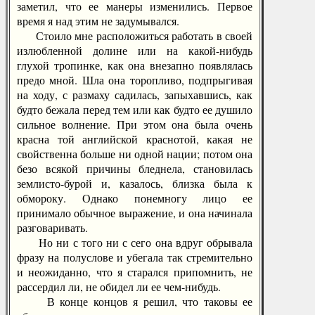
заметил, что ее манеры изменились. Первое
время я над этим не задумывался.
Стоило мне расположиться работать в своей
излюбленной долине или на какой-нибудь
глухой тропинке, как она внезапно появлялась
предо мной. Шла она торопливо, подпрыгивая
на ходу, с размаху садилась, запыхавшись, как
будто бежала перед тем или как будто ее душило
сильное волнение. При этом она была очень
красна той английской краснотой, какая не
свойственна больше ни одной нации; потом она
безо всякой причины бледнела, становилась
землисто-бурой и, казалось, близка была к
обмороку. Однако понемногу лицо ее
принимало обычное выражение, и она начинала
разговаривать.
Но ни с того ни с сего она вдруг обрывала
фразу на полуслове и убегала так стремительно
и неожиданно, что я старался припомнить, не
рассердил ли, не обидел ли ее чем-нибудь.
В конце концов я решил, что таковы ее