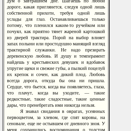
дум о завтрашнем дне. Шагаешь по любой
дороге, какая приглянется, следуя одной лишь
собственной прихоти, требуя одной лишь
услады для глаз. Останавливаешься только
потому, что пленился каким-то ручейком или
почуял, как приятно тянет жареной картошкой
из дверей трактира. Порой на выбор влияет
запах полыни или простодушно манящий взгляд
трактирной служанки. Не надо презирать
деревенскую любовь. И душу и темперамент
найдешь у крестьянских девушек и вдобавок
упругие щеки и свежие губы, а пылкий поцелуй
их крепок и сочен, как дикий плод. Любовь
всегда дорога, откуда бы она ни пришла.
Сердце, что бьется, когда вы появляетесь, глаза,
что плачут, когда вы уходите, — такие
редкостные, такие сладостные, такие ценные
дары, что пренебрегать ими никогда нельзя.
Я знавал свидания в оврагах, усеянных
первоцветом, за хлевом, где спят коровы, на
сеновале, еще не остывшем от дневного зноя. У
меня сохранились воспоминания о толстом