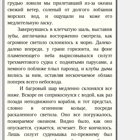
грудью ловили мы прилетавший из-за океана
свежий ветер, соленый от долгого лобзания
морских вод, и ощущали на коже его
медлительную ласку.
Завернувшись в клетчатую шаль, выставив
зубы, англичанка восторженно смотрела, как
огромное светило склонялось к морю. Далеко-
далеко впереди, у грани горизонта, на фоне
пламенеющего неба вырисовывался силуэт
трехмачтового судна с поднятыми парусами, а
немного поближе плыл пароход, и клубы дыма
вились за ним, оставляя нескончаемое облако
поперек всего небосвода.
И багровый шар медленно склонялся все
ниже. Вскоре он соприкоснулся с водой, как раз
позади неподвижного корабля, и тот предстал,
словно в огненном кольце, посреди
раскаленного светила. Оно все погружалось,
пожираемое океаном. Видно было, как оно
опускается, сужается, исчезает. Все кончилось.
Лишь силуэт суденышка по-прежнему был