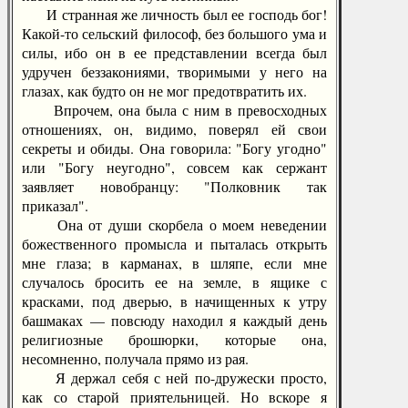
И странная же личность был ее господь бог!
Какой-то сельский философ, без большого ума и
силы, ибо он в ее представлении всегда был
удручен беззакониями, творимыми у него на
глазах, как будто он не мог предотвратить их.
Впрочем, она была с ним в превосходных
отношениях, он, видимо, поверял ей свои
секреты и обиды. Она говорила: "Богу угодно"
или "Богу неугодно", совсем как сержант
заявляет новобранцу: "Полковник так
приказал".
Она от души скорбела о моем неведении
божественного промысла и пыталась открыть
мне глаза; в карманах, в шляпе, если мне
случалось бросить ее на земле, в ящике с
красками, под дверью, в начищенных к утру
башмаках — повсюду находил я каждый день
религиозные брошюрки, которые она,
несомненно, получала прямо из рая.
Я держал себя с ней по-дружески просто,
как со старой приятельницей. Но вскоре я