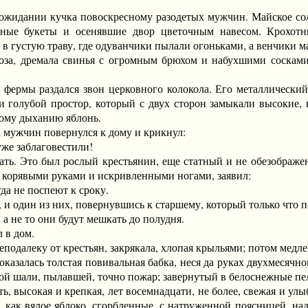
дании кучка повоскресному разодетых мужчин. Майское солн
тные букеты и осенявшие двор цветочным навесом. Крохотн
 в густую траву, где одуванчики пылали огоньками, а венчики м
, дремала свинья с огромным брюхом и набухшими сосками,
ермы раздался звон церковного колокола. Его металлический
ли голубой простор, который с двух сторон замыкали высокие,
ому дыханию яблонь.
ужчин повернулся к дому и крикнул:
е заблаговестили!
. Это был рослый крестьянин, еще статный и не обезображенн
с корявыми руками и искривленными ногами, заявил:
 не поспеют к сроку.
и один из них, повернувшись к старшему, который только что п
не то они будут мешкать до полудня.
в дом.
далеку от крестьян, закрякала, хлопая крыльями; потом медлен
залась толстая повивальная бабка, неся да руках двухмесячног
ной шали, пылавшей, точно пожар; завернутый в белоснежные пе
 высокая и крепкая, лет восемнадцати, не более, свежая и улы
 как вялое яблоко, сгорбленные, с натруженной поясницей, н