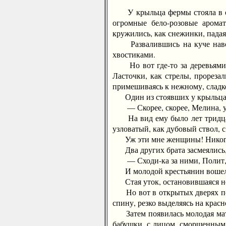
У крыльца фермы стояла в ожи
огромные бело-розовые арома
кружились, как снежинки, падая
Развалившись на куче навоза
хвостиками.
Но вот где-то за деревьями ф
Ласточки, как стрелы, прореза
примешиваясь к нежному, сладк
Один из стоявших у крыльца м
— Скорее, скорее, Мелина, уж
На вид ему было лет тридцать
узловатый, как дубовый ствол, 
Уж эти мне женщины! Никогда
Два других брата засмеялись, 
— Сходи-ка за ними, Полит, а 
И молодой крестьянин вошел 
Стая уток, остановившаяся непо
Но вот в открытых дверях пока
спину, резко выделяясь на крас
Затем появилась молодая мать,
бабушки, с лицом, сморщенным,