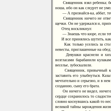
Священник взял ребенка; белое
ноша, ибо он как следует не ум
— А признайся-ка, аббат, тебе 
Священник ничего не ответил.
щечки. Он не удержался и, прип
Отец воскликнул:
— Знаешь что кюре, если тебе 
И все принялись шутить, как 
Как только уселись за стол, г
невесты, приглашенные на обед;
Девушки краснели и хихикал
возгласами барабанили кулака
веселье, зубоскалили.
Священник, привычный к мужи
заставить его улыбнуться. Каз
мечтательно и серьезно, и в не
созданию, сыну его брата.
Он ничего не видел, ничего не
сердце сохранилось то сладост
словно коснувшись какой-то не
великой тайны зарождения жизни