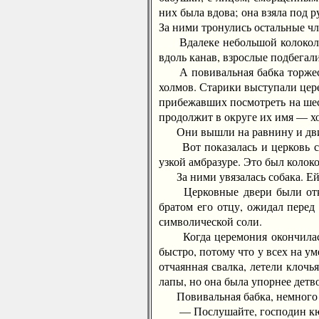
них была вдова; она взяла под р
За ними тронулись остальные ч
Вдалеке небольшой колокол зв
вдоль канав, взрослые подбегал
А повивальная бабка торжеств
холмов. Старики выступали цере
прибежавших посмотреть на шес
продолжит в округе их имя — х
Они вышли на равнину и двину
Вот показалась и церковь с о
узкой амбразуре. Это был колок
За ними увязалась собака. Ей 
Церковные двери были открыт
братом его отцу, ожидал перед
символической соли.
Когда церемония окончилась, 
быстро, потому что у всех на у
отчаянная свалка, летели клочь
лапы, но она была упорнее детв
Повивальная бабка, немного ус
— Послушайте, господин кюре, 