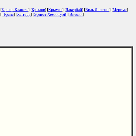
 [
Бернар Клавель
] [
Крылов
] [
Крымов
] [
Лакербай
] [
Виль Липатов
] [
Мериме
]
] [
Франс
] [
Хаггард
] [
Эрнест Хемингуэй
] [
Энтони
]