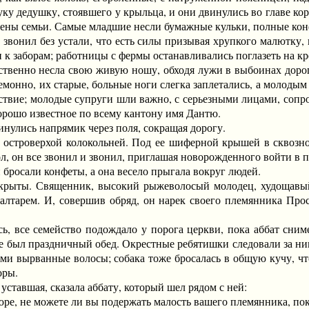
уку дедушку, стоявшего у крыльца, и они двинулись во главе кор
лены семьи. Самые младшие несли бумажные кульки, полные кон
онил без устали, что есть силы призывая хрупкого малютку, 
и к заборам; работницы с фермы останавливались поглазеть на кр
енно несла свою живую ношу, обходя лужи в выбоинах дороги
монно, их старые, больные ноги слегка заплетались, а молодым 
твие; молодые супруги шли важно, с серьезными лицами, сопров
орошо известное по всему кантону имя Дантю.
лись напрямик через поля, сокращая дорогу.
строверхой колокольней. Под ее шиферной крышей в сквозном 
ол, он все звонил и звонил, приглашая новорожденного войти в п
бросали конфеты, а она весело прыгала вокруг людей.
ы. Священник, высокий рыжеволосый молодец, худощавый и
 алтарем. И, совершив обряд, он нарек своего племянника Про
все семейство подождало у порога церкви, пока аббат снимет
ме был праздничный обед. Окрестные ребятишки следовали за ним
ями вырванные волосы; собака тоже бросалась в общую кучу, чтоб
оры.
тавшая, сказала аббату, который шел рядом с ней:
не можете ли вы подержать малость вашего племянника, пока я