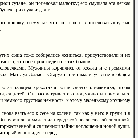
ой сутане; он поцеловал малютку; его смущала эта легкая
абушек крикнула издали:
 крошку, и ему так хотелось еще паз поцеловать круглые
.
угих сына тоже собирались жениться; присутствовали и их
мства, которое произойдет от этих браков.
ловечками. Мужчины корчились от хохота и с громкими
ках. Мать улыбалась. Старухи принимали участие в общем
гая пальцем крохотный ротик своего племянника, чтобы
 видел детей. Он рассматривал его задумчиво и пристально,
я и немного грустная нежность, к этому маленькому хрупкому
а взять его к себе на колени, так как у него в груди и в
 Он чувствовал умиление перед этой человеческой личинкой,
— торжественной я священной тайны воплощения новой души,
который вечно идет вперед.