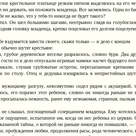
 крестильное платьице резким пятном выделялось на его черн
ел ни держать, ни положить младенца. Все засмеялись. Одна из б
не жалко, что у тебя-то никогда не будет такого?
 Он шел большими шагами, неотрывно глядя на голубоглазого
одняв головку младенца, крепко поцеловал его долгим поцелуем
вздумается завести своего, скажи только — и дело с концом.
обычно шутят крестьяне.
рубое деревенское веселье разразилось, словно буря. Два др
 гости то и дело отпускали игривые намеки насчет будущего пото
и, слушая грубоватые остроты, пересыпанные крепкими с
ми по столу. Отец и дедушка изощрялись в непристойных шут
цкому разгулу, невозмутимо сидел рядом с акушеркой, тро
алось, его поразил этот ребенок, словно он никогда раньше не
м просыпалась нежность, ранее ему незнакомая, странная, пылка
 слышал, поглощенный созерцанием младенца. Ему хотелось снов
ное ощущение, испытанное им, когда он нес ребенка из церкви.
сказанной тайны, о которой он раньше никогда не помышлял, 
, пробуждения любви, продолжения расы, рода человеческого, 