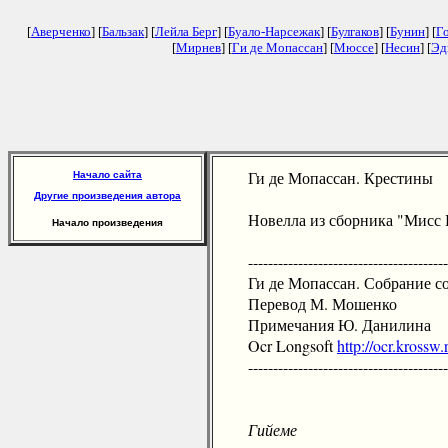
[
Аверченко
] [
Бальзак
] [
Лейла Берг
] [
Буало-Нарсежак
] [
Булгаков
] [
Бунин
] [
Г
[
Мирнев
] [
Ги де Мопассан
] [
Мюссе
] [
Несин
] [
Эд
Ги де Мопассан. Крестины
Начало сайта
Другие произведения автора
Новелла из сборника "Мисс 
Начало произведения
-----------------------------------------
Ги де Мопассан. Собрание сочи
Перевод М. Мошенко
Примечания Ю. Данилина
Ocr Longsoft
http://ocr.krossw.
-----------------------------------------
Гийеме