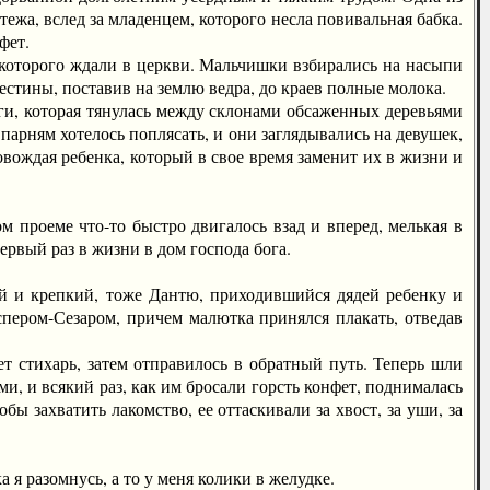
тежа, вслед за младенцем, которого несла повивальная бабка.
фет.
которого ждали в церкви. Мальчишки взбирались на насыпи
естины, поставив на землю ведра, до краев полные молока.
, которая тянулась между склонами обсаженных деревьями
парням хотелось поплясать, и они заглядывались на девушек,
ождая ребенка, который в свое время заменит их в жизни и
проеме что-то быстро двигалось взад и вперед, мелькая в
ервый раз в жизни в дом господа бога.
 крепкий, тоже Дантю, приходившийся дядей ребенку и
спером-Сезаром, причем малютка принялся плакать, отведав
 стихарь, затем отправилось в обратный путь. Теперь шли
и, и всякий раз, как им бросали горсть конфет, поднималась
ы захватить лакомство, ее оттаскивали за хвост, за уши, за
 разомнусь, а то у меня колики в желудке.