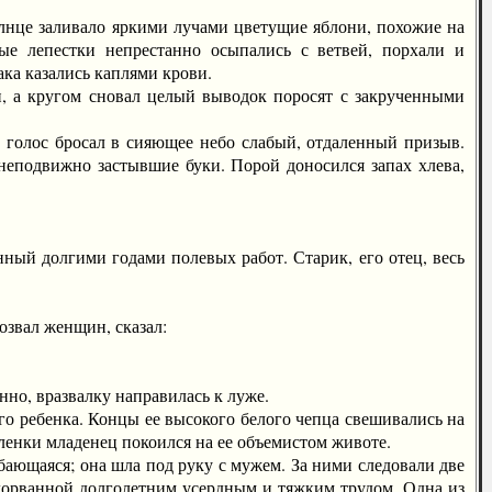
це заливало яркими лучами цветущие яблони, похожие на
ые лепестки непрестанно осыпались с ветвей, порхали и
ака казались каплями крови.
 а кругом сновал целый выводок поросят с закрученными
 голос бросал в сияющее небо слабый, отдаленный призыв.
 неподвижно застывшие буки. Порой доносился запах хлева,
ый долгими годами полевых работ. Старик, его отец, весь
озвал женщин, сказал:
но, вразвалку направилась к луже.
о ребенка. Концы ее высокого белого чепца свешивались на
ленки младенец покоился на ее объемистом животе.
бающаяся; она шла под руку с мужем. За ними следовали две
адорванной долголетним усердным и тяжким трудом. Одна из