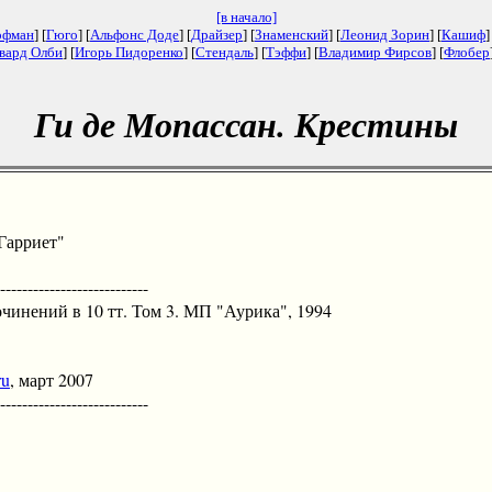
[в начало]
офман
] [
Гюго
] [
Альфонс Доде
] [
Драйзер
] [
Знаменский
] [
Леонид Зорин
] [
Кашиф
]
вард Олби
] [
Игорь Пидоренко
] [
Стендаль
] [
Тэффи
] [
Владимир Фирсов
] [
Флобер
Ги де Мопассан. Крестины
Гарриет"
--------------------------
нений в 10 тт. Том 3. МП "Аурика", 1994
ru
, март 2007
--------------------------