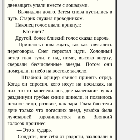
двенадцать упали вместе с лошадьми.
Выжидали долго. Затем снова пустились в
путь. Старик служил проводником.
Наконец голос вдали крикнул:
— Кто идет?
Другой, более близкий голос сказал пароль.
Пришлось снова ждать, так как завязались
переговоры. Снег перестал идти. Холодный
ветер гнал тучи, и над ними, высоко вверху,
сверкали бесчисленные звезды. Потом они
померкли, и небо на востоке заалело.
Штабной офицер явился принять отряд.
Когда он спросил, кого несут на носилках, на
них что-то зашевелилось, две маленькие ручки
раздвинули грубые синие шинели, и появилось
нежное лицо, розовое, как заря. Глаза блестели
ярче только что погасших звезд, улыбка была
лучезарней зародившегося дня. Звонкий
голосок произнес:
— Это я, сударь.
Солдаты, вне себя от радости, захлопали в