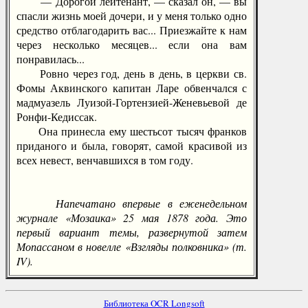
— Дорогой лейтенант, — сказал он, — вы
спасли жизнь моей дочери, и у меня только одно
средство отблагодарить вас... Приезжайте к нам
через несколько месяцев... если она вам
понравилась...
Ровно через год, день в день, в церкви св.
Фомы Аквинского капитан Ларе обвенчался с
мадмуазель Луизой-Гортензией-Женевьевой де
Ронфи-Кедиссак.
Она принесла ему шестьсот тысяч франков
приданого и была, говорят, самой красивой из
всех невест, венчавшихся в том году.
Напечатано впервые в еженедельном
журнале «Мозаика» 25 мая 1878 года. Это
первый вариант темы, развернутой затем
Мопассаном в новелле «Взгляды полковника» (т.
IV).
Библиотека OCR Longsoft