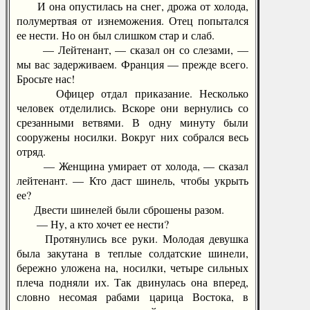
И она опустилась на снег, дрожа от холода,
полумертвая от изнеможения. Отец попытался
ее нести. Но он был слишком стар и слаб.
— Лейтенант, — сказал он со слезами, —
мы вас задерживаем. Франция — прежде всего.
Бросьте нас!
Офицер отдал приказание. Несколько
человек отделились. Вскоре они вернулись со
срезанными ветвями. В одну минуту были
сооружены носилки. Вокруг них собрался весь
отряд.
— Женщина умирает от холода, — сказал
лейтенант. — Кто даст шинель, чтобы укрыть
ее?
Двести шинелей были сброшены разом.
— Ну, а кто хочет ее нести?
Протянулись все руки. Молодая девушка
была закутана в теплые солдатские шинели,
бережно уложена на, носилки, четыре сильных
плеча подняли их. Так двинулась она вперед,
словно несомая рабами царица Востока, в