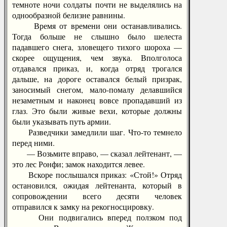
темноте ночи солдаты почти не выделялись на
однообразной белизне равнины.
Время от времени они останавливались.
Тогда больше не слышно было шелеста
падавшего снега, зловещего тихого шороха —
скорее ощущения, чем звука. Вполголоса
отдавался приказ, и, когда отряд трогался
дальше, на дороге оставался белый призрак,
заносимый снегом, мало-помалу делавшийся
незаметным и наконец вовсе пропадавший из
глаз. Это были живые вехи, которые должны
были указывать путь армии.
Разведчики замедлили шаг. Что-то темнело
перед ними.
— Возьмите вправо, — сказал лейтенант, —
это лес Ронфи; замок находится левее.
Вскоре послышался приказ: «Стой!» Отряд
остановился, ожидая лейтенанта, который в
сопровождении всего десяти человек
отправился к замку на рекогносцировку.
Они подвигались вперед ползком под