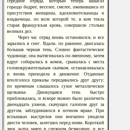
середине отряда, который теперь зашагал
гораздо бодрее, веселее, смелее, оживившись от
присутствия женщины, вдохновительницы и
владычицы, по воле которой те, в ком текла
старая французская кровь, совершили столько
великих дел.
Через час отряд вновь остановился, и все
зарылись в снег. Вдали, по равнине, двигалась
большая черная тень. Словно фантастическое
чудовище, она вытягивалась по-змеиному, затем
вдруг собиралась в комок, срывалась с места
головокружительным скачком, останавливалась
и вновь приходила в движение. Отданные
вполголоса приказы передавались друг другу;
по временам слышалось сухое металлическое
щелканье. Движущаяся тень быстро
приближалась, и вскоре можно было различить
двенадцать уланов, скачущих галопом друг за
другом, заблудившихся в ночном мраке. При
вспышках выстрелов они внезапно увидели
двести человек, залегших перед ними. Короткий
звук залпа замер в снежном безмолвии, и все