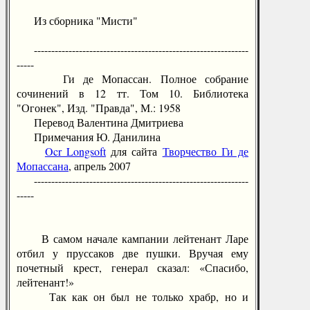
Из сборника "Мисти"
--------------------------------------------------------------
-----
Ги де Мопассан. Полное собрание
сочинений в 12 тт. Том 10. Библиотека
"Огонек", Изд. "Правда", М.: 1958
Перевод Валентина Дмитриева
Примечания Ю. Данилина
Ocr Longsoft
для сайта
Творчество Ги де
Мопассана
, апрель 2007
--------------------------------------------------------------
-----
В самом начале кампании лейтенант Ларе
отбил у пруссаков две пушки. Вручая ему
почетный крест, генерал сказал: «Спасибо,
лейтенант!»
Так как он был не только храбр, но и