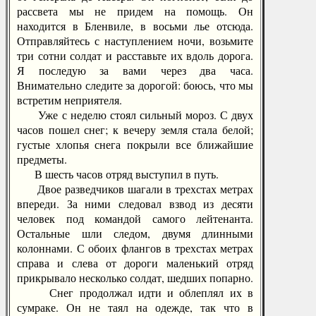
рассвета мы не придем на помощь. Он
находится в Бленвиле, в восьми лье отсюда.
Отправляйтесь с наступлением ночи, возьмите
три сотни солдат и расставьте их вдоль дорога.
Я последую за вами через два часа.
Внимательно следите за дорогой: боюсь, что мы
встретим неприятеля.
Уже с неделю стоял сильный мороз. С двух
часов пошел снег; к вечеру земля стала белой;
густые хлопья снега покрыли все ближайшие
предметы.
В шесть часов отряд выступил в путь.
Двое разведчиков шагали в трехстах метрах
впереди. За ними следовал взвод из десяти
человек под командой самого лейтенанта.
Остальные шли следом, двумя длинными
колоннами. С обоих флангов в трехстах метрах
справа и слева от дороги маленький отряд
прикрывало несколько солдат, шедших попарно.
Снег продолжал идти и облеплял их в
сумраке. Он не таял на одежде, так что в