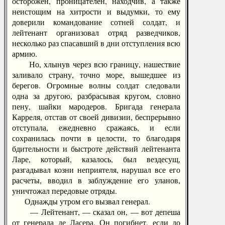
осторожен, проницателен, находчив, а также
неистощим на хитрости и выдумки, то ему
доверили командование сотней солдат, и
лейтенант организовал отряд разведчиков,
несколько раз спасавший в дни отступления всю
армию.
Но, хлынув через всю границу, нашествие
заливало страну, точно море, вышедшее из
берегов. Огромные волны солдат следовали
одна за другою, разбрасывая кругом, словно
пену, шайки мародеров. Бригада генерала
Карреля, отстав от своей дивизии, беспрерывно
отступала, ежедневно сражаясь, и если
сохранилась почти в целости, то благодаря
бдительности и быстроте действий лейтенанта
Ларе, который, казалось, был вездесущ,
разгадывал козни неприятеля, нарушал все его
расчеты, вводил в заблуждение его уланов,
уничтожал передовые отряды.
Однажды утром его вызвал генерал.
— Лейтенант, — сказал он, — вот депеша
от генерала де Ласера. Он погибнет, если до