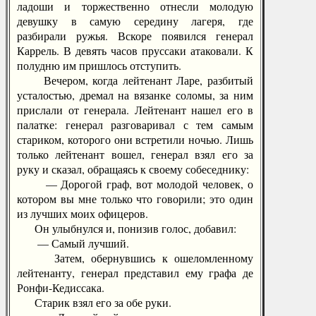
ладоши и торжественно отнесли молодую
девушку в самую середину лагеря, где
разбирали ружья. Вскоре появился генерал
Каррель. В девять часов пруссаки атаковали. К
полудню им пришлось отступить.
Вечером, когда лейтенант Ларе, разбитый
усталостью, дремал на вязанке соломы, за ним
прислали от генерала. Лейтенант нашел его в
палатке: генерал разговаривал с тем самым
стариком, которого они встретили ночью. Лишь
только лейтенант вошел, генерал взял его за
руку и сказал, обращаясь к своему собеседнику:
— Дорогой граф, вот молодой человек, о
котором вы мне только что говорили; это один
из лучших моих офицеров.
Он улыбнулся и, понизив голос, добавил:
— Самый лучший.
Затем, обернувшись к ошеломленному
лейтенанту, генерал представил ему графа де
Ронфи-Кедиссака.
Старик взял его за обе руки.