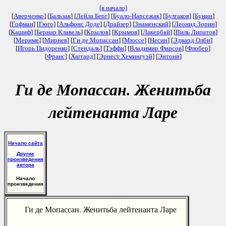
[в начало]
[
Аверченко
] [
Бальзак
] [
Лейла Берг
] [
Буало-Нарсежак
] [
Булгаков
] [
Бунин
]
[
Гофман
] [
Гюго
] [
Альфонс Доде
] [
Драйзер
] [
Знаменский
] [
Леонид Зорин
]
[
Кашиф
] [
Бернар Клавель
] [
Крылов
] [
Крымов
] [
Лакербай
] [
Виль Липатов
]
[
Мериме
] [
Мирнев
] [
Ги де Мопассан
] [
Мюссе
] [
Несин
] [
Эдвард Олби
]
[
Игорь Пидоренко
] [
Стендаль
] [
Тэффи
] [
Владимир Фирсов
] [
Флобер
]
[
Франс
] [
Хаггард
] [
Эрнест Хемингуэй
] [
Энтони
]
Ги де Мопассан. Женитьба
лейтенанта Ларе
Начало сайта
Другие
произведения
автора
Начало
произведения
Ги де Мопассан. Женитьба лейтенанта Ларе