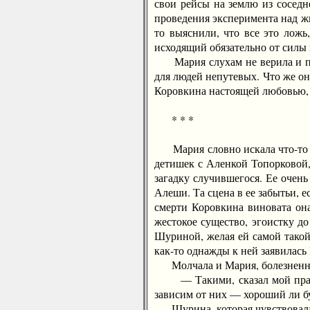
свои рейсы на землю из соседн
проведения эксперимента над ж
то выяснили, что все это лож
исходящий обязательно от силы
Мария слухам не верила и посл
для людей непутевых. Что же о
Коровкина настоящей любовью, а
* * *
Мария словно искала что-то на 
детишек с Аленкой Топорковой,
загадку случившегося. Ее очень
Алеши. Та сцена в ее забытьи, 
смерти Коровкина виновата она
жестокое существо, эгоистку до
Шуриной, желая ей самой такой
как-то однажды к ней заявилась
Молчала и Мария, болезненно 
— Такими, сказал мой прапорщ
зависим от них — хороший ли б
Шурина, которая чувствовала —