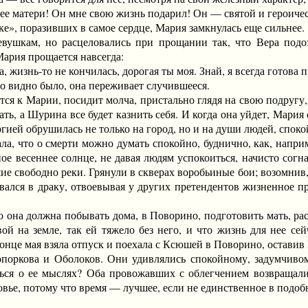
атери! Он мне свою жизнь подарил! Он — святой и героическ
», поразивших в самое сердце, Мария замкнулась еще сильнее.
кам, но расцеловались при прощании так, что Вера подозри
Мария прощается навсегда:
знь-то не кончилась, дорогая ты моя. Знай, я всегда готова п
 видно было, она переживает случившееся.
 к Марии, посидит молча, пристально глядя на свою подругу, и
ать, а Шурина все будет казнить себя. И когда она уйдет, Мария
ргией обрушилась не только на город, но и на души людей, спок
 что о смерти можно думать спокойно, буднично, как, наприме
ное весеннее солнце, не давая людям успокоиться, начисто сог
ие свободно реки. Грянули в скверах воробьиные бои; возомнив, 
рвался в драку, отвоевывая у других претендентов жизненное п
а должна побывать дома, в Поворино, подготовить мать, расс
ой на земле, так ей тяжело без него, и что жизнь для нее с
конце мая взяла отпуск и поехала с Ксюшей в Поворино, остави
кова и Оболоков. Они удивлялись спокойному, задумчивому
ться о ее мыслях? Оба провожавших с облегчением возвращали
овье, потому что время — лучшее, если не единственное в подоб