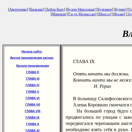
[
Аверченко
] [
Бальзак
] [
Лейла Берг
] [
Буало-Нарсежак
] [
Булгаков
] [
Бунин
] [
Г
[
Мирнев
] [
Ги де Мопассан
] [
Мюссе
] [
Несин
] [
Эд
Вл
Начало сайта
Другие произведения автора
ГЛАВА IX
Начало произведения
ГЛАВА II
Опять начать мы должны,
Кончить ничто мы не може
ГЛАВА III
Н. Рерих
ГЛАВА IV
ГЛАВА V
В больницу Склифосовского Ма
ГЛАВА VI
Алеша Коровкин скончался поут
ГЛАВА VII
На большой город будто сошл
ГЛАВА VIII
продвигались по улицам с заж
ГЛАВА IX
передвигался черепашьим шагом
ГЛАВА X
необходимо взять себя в руки. 
ГЛАВА XI