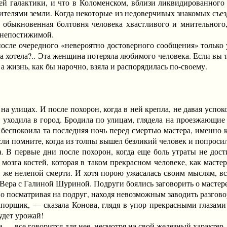
ей галактики, и что в Коломенском, вблизи ликвидированного
ителями земли. Когда некоторые из недоверчивых знакомых съез
ь, обыкновенная болтовня человека хвастливого и мнительног
 непостижимой.
е очередного «невероятно достоверного сообщения» только ул
на хотела?.. Эта женщина потеряла любимого человека. Если вы
 жизнь, как бы нарочно, взяла и распорядилась по-своему.
улицах. И после похорон, когда в ней крепла, не давая успоко
 уходила в город. Бродила по улицам, глядела на проезжающие
 беспокоила та последняя ночь перед смертью мастера, именно 
если помните, когда из толпы вышел безликий человек и попросил
. В первые дни после похорон, когда еще боль утраты не дос
 мозга костей, которая в таком прекрасном человеке, как маст
 же нелепой смерти. И хотя порою ужасалась своим мыслям, все
 Вера с Галиной Шуриной. Подруги боялись заговорить о мастер
посматривая на подруг, находя невозможным заводить разгово
ик, — сказала Конова, глядя в упор прекрасными глазами н
удет урожай!
 все говорится для нее, несмотря на свой железный характер,