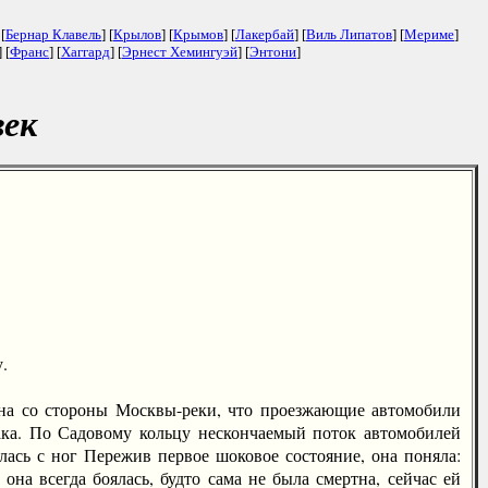
 [
Бернар Клавель
] [
Крылов
] [
Крымов
] [
Лакербай
] [
Виль Липатов
] [
Мериме
]
] [
Франс
] [
Хаггард
] [
Эрнест Хемингуэй
] [
Энтони
]
век
.
на со стороны Москвы-реки, что проезжающие автомобили
ка. По Садовому кольцу нескончаемый поток автомобилей
лась с ног Пережив первое шоковое состояние, она поняла:
 она всегда боялась, будто сама не была смертна, сейчас ей