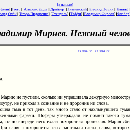
[в начало]
офман
] [
Гюго
] [
Альфонс Доде
] [
Драйзер
] [
Знаменский
] [
Леонид Зорин
] [
Кашиф
]
вард Олби
] [
Игорь Пидоренко
] [
Стендаль
] [
Тэффи
] [
Владимир Фирсов
] [
Флобер
адимир Мирнев. Нежный чело
<< пред. <<
>> след. >>
м.
рию не пустили, сколько ни упрашивала дежурную медсестру
ру, не приходя в сознание и не проронив ни слова.
а тьма в тот день; так много стало от нахлынувшего тума
женными фарами. Шоферы утверждали: не помнят такого тума
, точно впереди него ехала похоронная процессия. Мария сби
При слове «похоронить» глаза застилали слезы; слова, которых