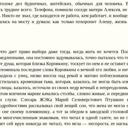
утолоке дел будничных, житейских, обычных для человека.
ь труднее всего. Телефона, помнили соседи матери Алексея, не
 Никто не знал, где находится ее работа, кем работает, и вообщ
алась на мосту и думала: как только похоронит Алешу, жизнь
 дает право выбора даже тогда, когда жить не хочется. По
амедленными, она постоянно задумывалась, точно пыталась что-т
душа, которая близка Коровкину, тоскует по нем и не оставит е
минала последние слова Коровкина о вечной его любви, и ниче
ила с улиц, низко висела над рекой и матово поблескивающ
тилалась кромешная тьма, которая, казалось, не могла быть из
лицы, казалось, источали из своих недр вечный и непреодолимы
м млечном мареве качались столбы, словно живые, и передвиг
ли слухи. Слесарь ЖЭКа Марий Селиверстович Птушкин н
одробностями рассказывал свой вещий сон, что жена не могла 
 сне своему племяннику, а тот за обедом в заводской столово
м многочисленным знакомым, что читал в одной газете, но не п
газет сей врун никогда не читал), что мгла — неспроста, ее н