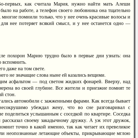
 Во-первых, как считала Мария, нужно найти мать Алеши
 было на работе, а телефон своего любовника она тщательно
е, многие помнили только, что у нее очень красивые волосы и
 для нее потеряет всякий смысл, и у нее останется одно —
сле похорон Марию трудно было в первые дни узнать: она
о вспомнить.
го даже на том свете.
го не значащие слова ныне ей казались вещими.
им асфальтом — под светом жидких фонарей. Вверху, над
мерена во своей глубине. Все жители и приезжие помнят те
й стон.
ались автомобили с зажженными фарами. Как всегда бывает
есокрушимо убеждал жену, что во сне разговаривал с
не поделиться услышанным с соседкой по квартире. Соседка
й рассказал своему закадычному дружку. А уж этот дружок,
омнит точно в какой именно, так как читает их превеликое
агнали неопознанные летающие объекты, прикрывающие мглою