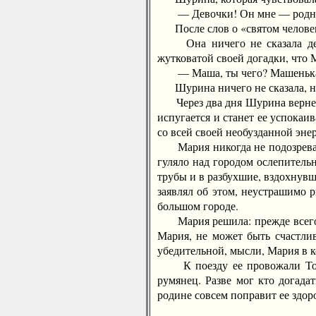
— Девочки! Он мне — роднее м
После слов о «святом человеке
Она ничего не сказала девуш
жутковатой своей догадки, что 
— Маша, ты чего? Машенька, жи
Шурина ничего не сказала, но
Через два дня Шурина вернется
испугается и станет ее успокаив
со всей своей необузданной эне
Мария никогда не подозревала,
гуляло над городом ослепитель
трубы и в разбухшие, вздохнувш
заявлял об этом, неустрашимо 
большом городе.
Мария решила: прежде всего он
Мария, не может быть счастлив
убедительной, мысли, Мария в 
К поезду ее провожали Топор
румянец. Разве мог кто догада
родине совсем поправит ее здор