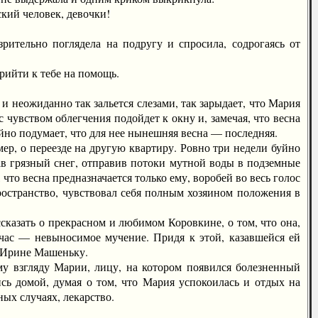
ий человек, девочки!
тельно поглядела на подругу и спросила, содрогаясь от
рийти к тебе на помощь.
 неожиданно так зальется слезами, так зарыдает, что Мария
 с чувством облегчения подойдет к окну и, замечая, что весна
ойно подумает, что для нее нынешняя весна — последняя.
р, о переезде на другую квартиру. Ровно три недели буйно
нав грязный снег, отправив потоки мутной воды в подземные
что весна предназначается только ему, воробей во весь голос
ространство, чувствовал себя полным хозяином положения в
казать о прекрасном и любимом Коровкине, о том, что она,
ейчас — невыносимое мучение. Придя к этой, казавшейся ей
в Ирине Машеньку.
 взгляду Марии, лицу, на котором появился болезненный
сь домой, думая о том, что Мария успокоилась и отдых на
ных случаях, лекарство.