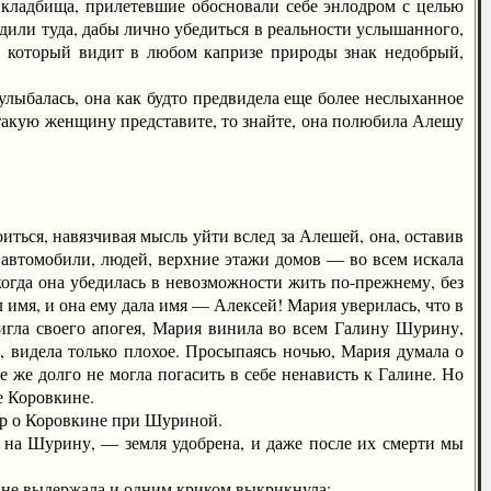
 кладбища, прилетевшие обосновали себе энлодром с целью
дили туда, дабы лично убедиться в реальности услышанного,
о, который видит в любом капризе природы знак недобрый,
ыбалась, она как будто предвидела еще более неслыханное
 такую женщину представите, то знайте, она полюбила Алешу
иться, навязчивая мысль уйти вслед за Алешей, она, оставив
 автомобили, людей, верхние этажи домов — во всем искала
когда она убедилась в невозможности жить по-прежнему, без
 имя, и она ему дала имя — Алексей! Мария уверилась, что в
тигла своего апогея, Мария винила во всем Галину Шурину,
ер, видела только плохое. Просыпаясь ночью, Мария думала о
 же долго не могла погасить в себе ненависть к Галине. Но
е Коровкине.
р о Коровкине при Шуриной.
а Шурину, — земля удобрена, и даже после их смерти мы
 не выдержала и одним криком выкрикнула: