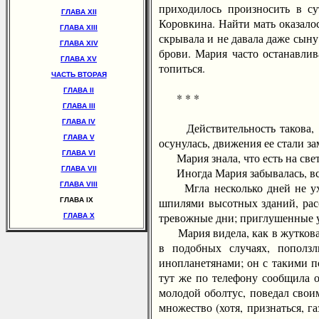
приходилось произносить в с
ГЛАВА XII
Коровкина. Найти мать оказалос
ГЛАВА XIII
скрывала и не давала даже сыну.
ГЛАВА XIV
брови. Мария часто останавлив
ГЛАВА XV
топиться.
ЧАСТЬ ВТОРАЯ
ГЛАВА II
* * *
ГЛАВА III
ГЛАВА IV
Действительность такова, что
ГЛАВА V
осунулась, движения ее стали з
ГЛАВА VI
Мария знала, что есть на свете 
ГЛАВА VII
Иногда Мария забывалась, вспо
ГЛАВА VIII
Мгла несколько дней не уход
шпилями высотных зданий, расс
ГЛАВА IX
тревожные дни; приглушенные у
ГЛАВА X
Мария видела, как в жутковато
в подобных случаях, пополз
инопланетянами; он с такими п
тут же по телефону сообщила о
молодой оболтус, поведал свои
множество (хотя, признаться, 