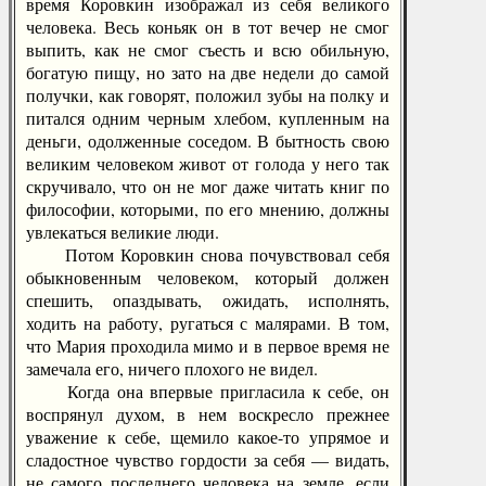
время Коровкин изображал из себя великого
человека. Весь коньяк он в тот вечер не смог
выпить, как не смог съесть и всю обильную,
богатую пищу, но зато на две недели до самой
получки, как говорят, положил зубы на полку и
питался одним черным хлебом, купленным на
деньги, одолженные соседом. В бытность свою
великим человеком живот от голода у него так
скручивало, что он не мог даже читать книг по
философии, которыми, по его мнению, должны
увлекаться великие люди.
Потом Коровкин снова почувствовал себя
обыкновенным человеком, который должен
спешить, опаздывать, ожидать, исполнять,
ходить на работу, ругаться с малярами. В том,
что Мария проходила мимо и в первое время не
замечала его, ничего плохого не видел.
Когда она впервые пригласила к себе, он
воспрянул духом, в нем воскресло прежнее
уважение к себе, щемило какое-то упрямое и
сладостное чувство гордости за себя — видать,
не самого последнего человека на земле, если