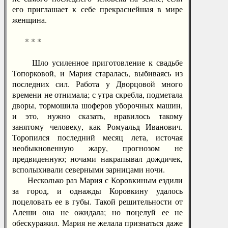
его приглашает к себе прекраснейшая в мире
женщина.
* * *
Шло усиленное приготовление к свадьбе
Топорковой, и Мария старалась, выбиваясь из
последних сил. Работа у Дворцовой много
времени не отнимала; с утра скребла, подметала
дворы, тормошила шоферов уборочных машин,
и это, нужно сказать, нравилось такому
занятому человеку, как Ромуальд Иванович.
Торопился последний месяц лета, источая
необыкновенную жару, прогнозом не
предвиденную; ночами накрапывал дождичек,
всполыхивали северными зарницами ночи.
Несколько раз Мария с Коровкиным ездили
за город, и однажды Коровкину удалось
поцеловать ее в губы. Такой решительности от
Алеши она не ожидала; но поцелуй ее не
обескуражил. Мария не желала признаться даже