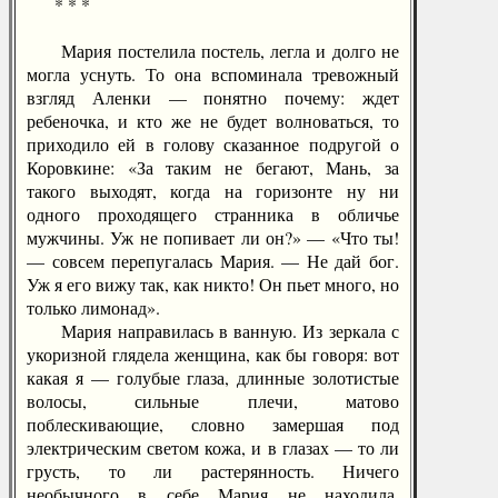
* * *
Мария постелила постель, легла и долго не
могла уснуть. То она вспоминала тревожный
взгляд Аленки — понятно почему: ждет
ребеночка, и кто же не будет волноваться, то
приходило ей в голову сказанное подругой о
Коровкине: «За таким не бегают, Мань, за
такого выходят, когда на горизонте ну ни
одного проходящего странника в обличье
мужчины. Уж не попивает ли он?» — «Что ты!
— совсем перепугалась Мария. — Не дай бог.
Уж я его вижу так, как никто! Он пьет много, но
только лимонад».
Мария направилась в ванную. Из зеркала с
укоризной глядела женщина, как бы говоря: вот
какая я — голубые глаза, длинные золотистые
волосы, сильные плечи, матово
поблескивающие, словно замершая под
электрическим светом кожа, и в глазах — то ли
грусть, то ли растерянность. Ничего
необычного в себе Мария не находила,