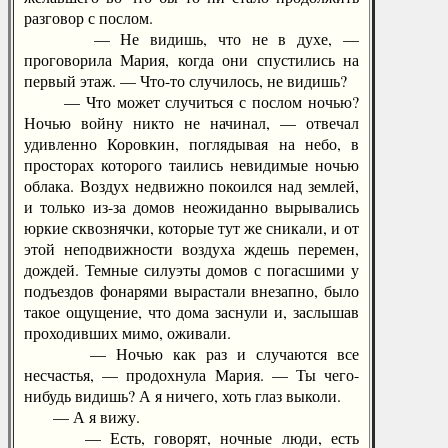
разговор с послом.
— Не видишь, что не в духе, —
проговорила Мария, когда они спустились на
первый этаж. — Что-то случилось, не видишь?
— Что может случиться с послом ночью?
Ночью войну никто не начинал, — отвечал
удивленно Коровкин, поглядывая на небо, в
просторах которого таились невидимые ночью
облака. Воздух недвижно покоился над землей,
и только из-за домов неожиданно вырывались
юркие сквознячки, которые тут же сникали, и от
этой неподвижности воздуха ждешь перемен,
дождей. Темные силуэты домов с погасшими у
подъездов фонарями вырастали внезапно, было
такое ощущение, что дома заснули и, заслышав
проходивших мимо, оживали.
— Ночью как раз и случаются все
несчастья, — продохнула Мария. — Ты чего-
нибудь видишь? А я ничего, хоть глаз выколи.
— А я вижу.
— Есть, говорят, ночные люди, есть