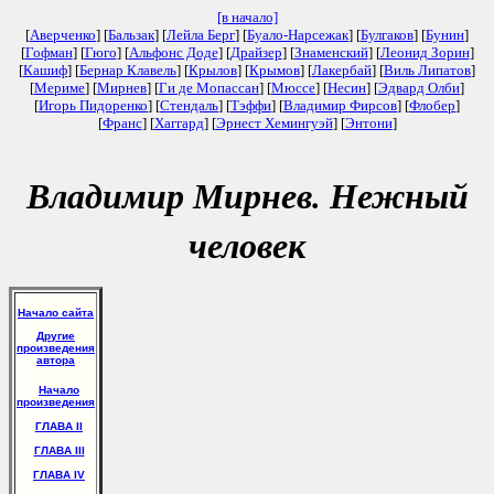
[в начало]
[
Аверченко
] [
Бальзак
] [
Лейла Берг
] [
Буало-Нарсежак
] [
Булгаков
] [
Бунин
]
[
Гофман
] [
Гюго
] [
Альфонс Доде
] [
Драйзер
] [
Знаменский
] [
Леонид Зорин
]
[
Кашиф
] [
Бернар Клавель
] [
Крылов
] [
Крымов
] [
Лакербай
] [
Виль Липатов
]
[
Мериме
] [
Мирнев
] [
Ги де Мопассан
] [
Мюссе
] [
Несин
] [
Эдвард Олби
]
[
Игорь Пидоренко
] [
Стендаль
] [
Тэффи
] [
Владимир Фирсов
] [
Флобер
]
[
Франс
] [
Хаггард
] [
Эрнест Хемингуэй
] [
Энтони
]
Владимир Мирнев. Нежный
человек
Начало сайта
Другие
произведения
автора
Начало
произведения
ГЛАВА II
ГЛАВА III
ГЛАВА IV