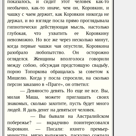
показалось, и сидит этот человек как-то
необычно, как-то иначе, чем он, Коровкин, и
чашку с чаем держит, как Коровкин никогда не
держал, и во взгляде посла прямо проглядывала
гипнотически действующая мысль, настолько
глубокая, что ухватить ее Коровкину
невозможно. Но все же через несколько минут,
когда первые чашки чая опустели, Коровкина
разобрало любопытство. Он осторожно
огляделся. Женщины вполголоса говорили
между собою, обсуждая предстоящую свадьбу,
порою Топоркова обращалась за советом к
Мишелю. Когда у посла спросили, на сколько
персон заказано в «Праге», он ответил:
— Девяносто девять. Но еще не все. Вы,
милая Маша, можете приглашать своих
знакомых, сколько захотите, пусть будет много
людей. Я даль денег на девятьсот человек.
— Вы бывали на Австралийском
побережье? — вкрадчиво поинтересовался
Коровкин. — Писали: ихнего премьер-
министра, мягко выражаясь, паскудно сожрала