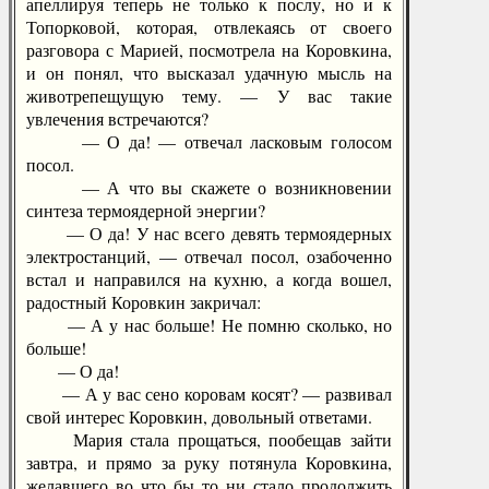
апеллируя теперь не только к послу, но и к
Топорковой, которая, отвлекаясь от своего
разговора с Марией, посмотрела на Коровкина,
и он понял, что высказал удачную мысль на
животрепещущую тему. — У вас такие
увлечения встречаются?
— О да! — отвечал ласковым голосом
посол.
— А что вы скажете о возникновении
синтеза термоядерной энергии?
— О да! У нас всего девять термоядерных
электростанций, — отвечал посол, озабоченно
встал и направился на кухню, а когда вошел,
радостный Коровкин закричал:
— А у нас больше! Не помню сколько, но
больше!
— О да!
— А у вас сено коровам косят? — развивал
свой интерес Коровкин, довольный ответами.
Мария стала прощаться, пообещав зайти
завтра, и прямо за руку потянула Коровкина,
желавшего во что бы то ни стало продолжить