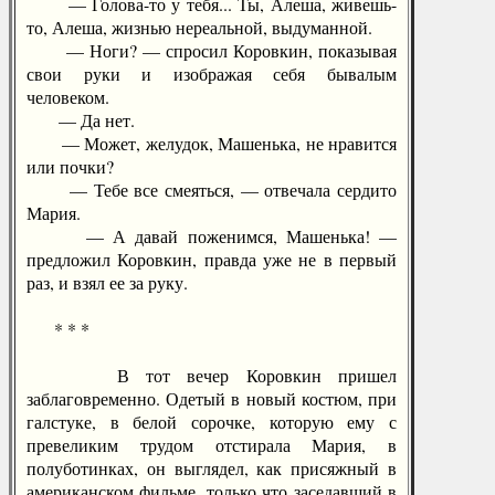
— Голова-то у тебя... Ты, Алеша, живешь-
то, Алеша, жизнью нереальной, выдуманной.
— Ноги? — спросил Коровкин, показывая
свои руки и изображая себя бывалым
человеком.
— Да нет.
— Может, желудок, Машенька, не нравится
или почки?
— Тебе все смеяться, — отвечала сердито
Мария.
— А давай поженимся, Машенька! —
предложил Коровкин, правда уже не в первый
раз, и взял ее за руку.
* * *
В тот вечер Коровкин пришел
заблаговременно. Одетый в новый костюм, при
галстуке, в белой сорочке, которую ему с
превеликим трудом отстирала Мария, в
полуботинках, он выглядел, как присяжный в
американском фильме, только что заседавший в