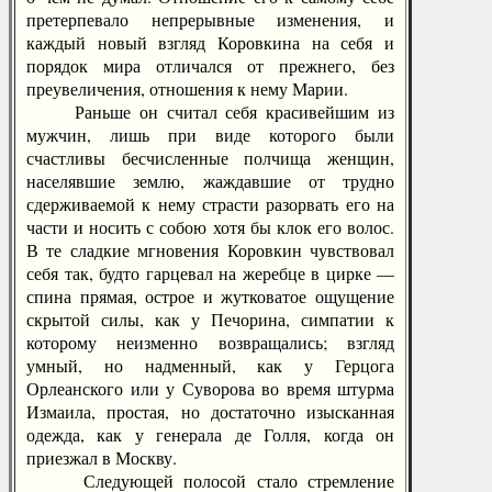
претерпевало непрерывные изменения, и
каждый новый взгляд Коровкина на себя и
порядок мира отличался от прежнего, без
преувеличения, отношения к нему Марии.
Раньше он считал себя красивейшим из
мужчин, лишь при виде которого были
счастливы бесчисленные полчища женщин,
населявшие землю, жаждавшие от трудно
сдерживаемой к нему страсти разорвать его на
части и носить с собою хотя бы клок его волос.
В те сладкие мгновения Коровкин чувствовал
себя так, будто гарцевал на жеребце в цирке —
спина прямая, острое и жутковатое ощущение
скрытой силы, как у Печорина, симпатии к
которому неизменно возвращались; взгляд
умный, но надменный, как у Герцога
Орлеанского или у Суворова во время штурма
Измаила, простая, но достаточно изысканная
одежда, как у генерала де Голля, когда он
приезжал в Москву.
Следующей полосой стало стремление