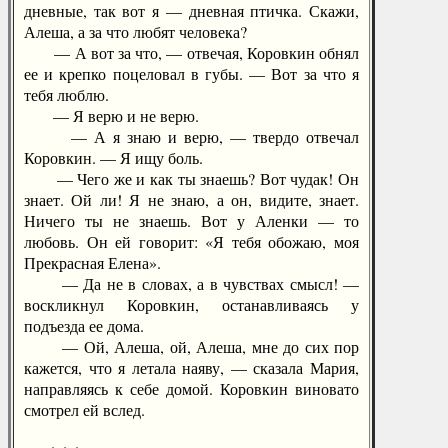
дневные, так вот я — дневная птичка. Скажи,
Алеша, а за что любят человека?
— А вот за что, — отвечая, Коровкин обнял
ее и крепко поцеловал в губы. — Вот за что я
тебя люблю.
— Я верю и не верю.
— А я знаю и верю, — твердо отвечал
Коровкин. — Я ищу боль.
— Чего же и как ты знаешь? Вот чудак! Он
знает. Ой ли! Я не знаю, а он, видите, знает.
Ничего ты не знаешь. Вот у Аленки — то
любовь. Он ей говорит: «Я тебя обожаю, моя
Прекрасная Елена».
— Да не в словах, а в чувствах смысл! —
воскликнул Коровкин, останавливаясь у
подъезда ее дома.
— Ой, Алеша, ой, Алеша, мне до сих пор
кажется, что я летала наяву, — сказала Мария,
направляясь к себе домой. Коровкин виновато
смотрел ей вслед.