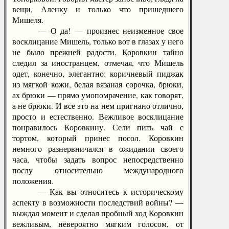
вещи, Аленку и только что пришедшего
Мишеля.
— О да! — произнес неизменное свое
восклицание Мишель, только вот в глазах у него
не было прежней радости. Коровкин тайно
следил за иностранцем, отмечая, что Мишель
одет, конечно, элегантно: коричневый пиджак
из мягкой кожи, белая вязаная сорочка, брюки,
ах брюки — прямо умопомрачение, как говорят,
а не брюки. И все это на нем пригнано отлично,
просто и естественно. Вежливое восклицание
понравилось Коровкину. Сели пить чай с
тортом, который принес посол. Коровкин
немного разнервничался в ожидании своего
часа, чтобы задать вопрос непосредственно
послу относительно международного
положения.
— Как вы относитесь к историческому
аспекту в возможности последствий войны? —
выждал момент и сделал пробный ход Коровкин
вежливым, невероятно мягким голосом, от