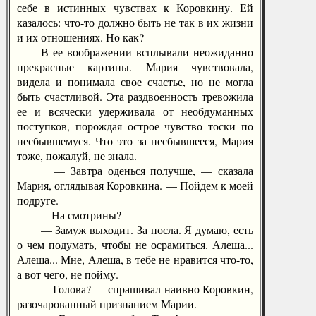
себе в истинных чувствах к Коровкину. Ей
казалось: что-то должно быть не так в их жизни
и их отношениях. Но как?
В ее воображении всплывали неожиданно
прекрасные картины. Мария чувствовала,
видела и понимала свое счастье, но не могла
быть счастливой. Эта раздвоенность тревожила
ее и всячески удерживала от необдуманных
поступков, порождая острое чувство тоски по
несбывшемуся. Что это за несбывшееся, Мария
тоже, пожалуй, не знала.
— Завтра оденься получше, — сказала
Мария, оглядывая Коровкина. — Пойдем к моей
подруге.
— На смотрины?
— Замуж выходит. За посла. Я думаю, есть
о чем подумать, чтобы не осрамиться. Алеша...
Алеша... Мне, Алеша, в тебе не нравится что-то,
а вот чего, не пойму.
— Голова? — спрашивал наивно Коровкин,
разочарованный признанием Марии.