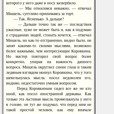
которого у него даже в носу засвербило.
— Мы относимся неважно, — отвечал
Мишель, суетливо принимаясь за торт.
— Так. Ясненько. А дальше?
— Дальше точно так же — последствия
ужасные, хуже не может быть и, как я подумаю
о страданиях людей, стонать хочется, — отвечал
Мишель, но как-то отстраненно, видно было, он
занят какими-то своими мыслями, возможно
более важными, чем интересующие Коровкина.
Но мастер повторил свой вопрос более
конкретно, упирая на важность данного
вопроса. Мишель округлил синие глаза и таким
ледяным взглядом окинул Коровкина, что у того
шевельнулась мысль: посол недоволен его,
видимо, недостаточно умным вопросом.
Перед Коровкиным сидел все же не кто
иной, как посол иностранной державы. Как
только эта льстивая мысль промелькнула у него
в голове, он тут же подумал, что перед ним не
такой простой человек, как ему вначале