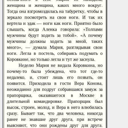
женщина и женщина, каких много вокруг.
Тогда она взгромоздилась на табуретку, чтобы в
зеркало посмотреть на свои ноги. И так их
вертела и эдак — ноги как ноги. Приятно было
слышать, когда Аленка говорила: «Толпами
мужчины будут ходить за тобой». «А почему
мужчины должны ходить за мной, таких
много», — думала Мария, разглядывая свои
ноги. Легла в постель, собираясь подумать о
Коровкине, но только легла и тут же заснула.
Неделю Мария не видала Коровкина, но
почему-то была убеждена, что тот где-то
недалеко, и, стоит лишь его позвать, он
появится. Приходила в гости Вера Конова,
неожиданно для подруг собравшаяся замуж за
прапорщика, оказавшегося в Москве в
длительной командировке. Прапорщик был
высок, строен, молод, и Вера в него влюбилась
сразу. Бывает так, что два человека, никогда
ранее не знавшие друг друга, при встрече
выясняют, что они рождены друг для друга.