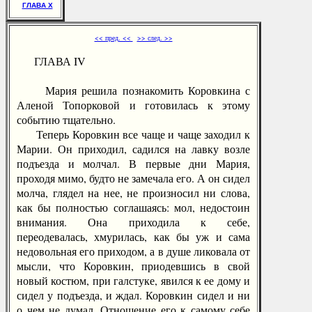
ГЛАВА X
<< пред. <<
>> след. >>
ГЛАВА IV
Мария решила познакомить Коровкина с
Аленой Топорковой и готовилась к этому
событию тщательно.
Теперь Коровкин все чаще и чаще заходил к
Марии. Он приходил, садился на лавку возле
подъезда и молчал. В первые дни Мария,
проходя мимо, будто не замечала его. А он сидел
молча, глядел на нее, не произносил ни слова,
как бы полностью соглашаясь: мол, недостоин
внимания. Она приходила к себе,
переодевалась, хмурилась, как бы уж и сама
недовольная его приходом, а в душе ликовала от
мысли, что Коровкин, приодевшись в свой
новый костюм, при галстуке, явился к ее дому и
сидел у подъезда, и ждал. Коровкин сидел и ни
о чем не думал. Отношение его к самому себе