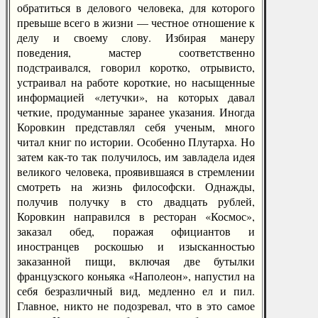
обратиться в делового человека, для которого
превыше всего в жизни — честное отношение к
делу и своему слову. Избирая манеру
поведения, мастер соответственно
подстраивался, говорил коротко, отрывисто,
устраивал на работе короткие, но насыщенные
информацией «летучки», на которых давал
четкие, продуманные заранее указания. Иногда
Коровкин представлял себя ученым, много
читал книг по истории. Особенно Плутарха. Но
затем как-то так получилось, им завладела идея
великого человека, проявившаяся в стремлении
смотреть на жизнь философски. Однажды,
получив получку в сто двадцать рублей,
Коровкин направился в ресторан «Космос»,
заказал обед, поражая официантов и
иностранцев роскошью и изысканностью
заказанной пищи, включая две бутылки
французского коньяка «Наполеон», напустил на
себя безразличный вид, медленно ел и пил.
Главное, никто не подозревал, что в это самое