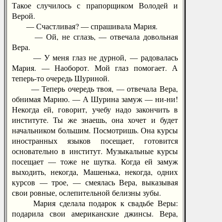
Такое случилось с прапорщиком Володей и
Верой.
— Счастливая? — спрашивала Мария.
— Ой, не сглазь, — отвечала довольная
Вера.
— У меня глаз не дурной, — радовалась
Мария. — Наоборот. Мой глаз помогает. А
теперь-то очередь Шуриной.
— Теперь очередь твоя, — отвечала Вера,
обнимая Марию. — А Шурина замуж — ни-ни!
Некогда ей, говорит, учебу надо закончить в
институте. Ты же знаешь, она хочет и будет
начальником большим. Посмотришь. Она курсы
иностранных языков посещает, готовится
основательно в институт. Музыкальные курсы
посещает — тоже не шутка. Когда ей замуж
выходить, некогда, Машенька, некогда, одних
курсов — трое, — смеялась Вера, выказывая
свои ровные, ослепительной белизны зубы.
Мария сделала подарок к свадьбе Веры:
подарила свои американские джинсы. Вера,