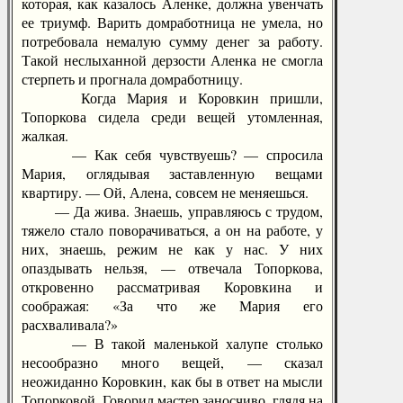
которая, как казалось Аленке, должна увенчать
ее триумф. Варить домработница не умела, но
потребовала немалую сумму денег за работу.
Такой неслыханной дерзости Аленка не смогла
стерпеть и прогнала домработницу.
Когда Мария и Коровкин пришли,
Топоркова сидела среди вещей утомленная,
жалкая.
— Как себя чувствуешь? — спросила
Мария, оглядывая заставленную вещами
квартиру. — Ой, Алена, совсем не меняешься.
— Да жива. Знаешь, управляюсь с трудом,
тяжело стало поворачиваться, а он на работе, у
них, знаешь, режим не как у нас. У них
опаздывать нельзя, — отвечала Топоркова,
откровенно рассматривая Коровкина и
соображая: «За что же Мария его
расхваливала?»
— В такой маленькой халупе столько
несообразно много вещей, — сказал
неожиданно Коровкин, как бы в ответ на мысли
Топорковой. Говорил мастер заносчиво, глядя на