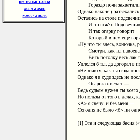
ШУТОЧНЫЕ БАСНИ
Гораздо ночи захватили
ОСЕЛ И ЗАЯЦ
Однако наконец разъехались 
КОМАР И ВОЛК
Остались на столе подсвечни
И что <ж?> Подсвечник тут
И так огарку говорит,
Который в нем еще гори
«Ну что ты здесь, вонючка, р
Смотри, как ты навоева
Вить потолку весь лак ты
Уплелся б ты, да догорал в п
«Не знаю я, как ты сюда попа
Однако я в суде здесь не пос
Огарок отвечал. —
Ведь судьям нужен ты всего д
Но пользы от того в делах, ка
<А> я свечу, и без меня —
Сегодня не было <б> ни одно
[1] Эта и следующая басня («Д