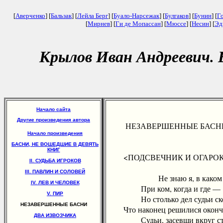
[
Аверченко
] [
Бальзак
] [
Лейла Берг
] [
Буало-Нарсежак
] [
Булгаков
] [
Бунин
] [
Г
[
Мирнев
] [
Ги де Мопассан
] [
Мюссе
] [
Несин
] [
Эд
Крылов Иван Андреевич. 
Начало сайта
Другие произведения автора
НЕЗАВЕРШЕННЫЕ БАСН
Начало произведения
БАСНИ, НЕ ВОШЕДШИЕ В ДЕВЯТЬ
КНИГ
<ПОДСВЕЧНИК И ОГАРОК>
II. СУДЬБА ИГРОКОВ
III. ПАВЛИН И СОЛОВЕЙ
Не знаю я, в каком с
IV. ЛЕВ И ЧЕЛОВЕК
При ком, когда и где —
V. ПИР
Но столько дел судьи ско
НЕЗАВЕРШЕННЫЕ БАСНИ
Что наконец решилися окончит
ДВА ИЗВОЗЧИКА
Судьи, засевши вкруг ст