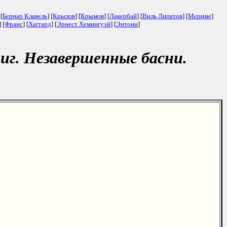
 [
Бернар Клавель
] [
Крылов
] [
Крымов
] [
Лакербай
] [
Виль Липатов
] [
Мериме
]
] [
Франс
] [
Хаггард
] [
Эрнест Хемингуэй
] [
Энтони
]
иг. Незавершенные басни.