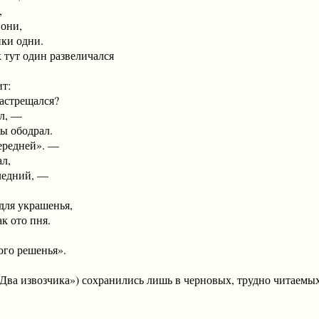
,
они,
ки одни.
 один развеличался
т:
астрещался?
л, —
 ободрал.
ередней». —
л,
ледний, —
ля украшенья,
к ото пня.
го решенья».
ва извозчика») сохранились лишь в черновых, трудно читаемых 