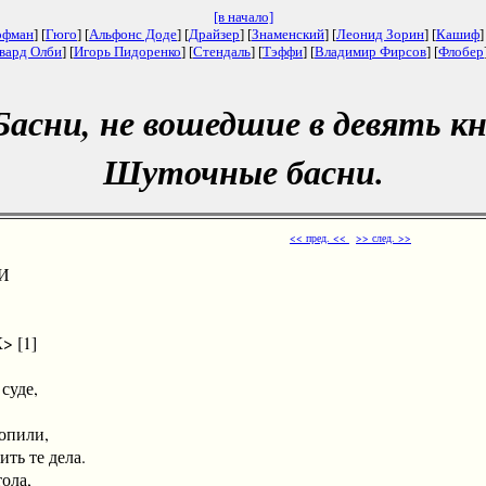
[в начало]
офман
] [
Гюго
] [
Альфонс Доде
] [
Драйзер
] [
Знаменский
] [
Леонид Зорин
] [
Кашиф
]
вард Олби
] [
Игорь Пидоренко
] [
Стендаль
] [
Тэффи
] [
Владимир Фирсов
] [
Флобер
Басни, не вошедшие в девять кн
Шуточные басни.
<< пред. <<
>> след. >>
И
 [1]
уде,
пили,
ь те дела.
ола,