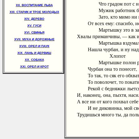
Что градом пот с него
XII. ВОСПИТАНИЕ ЛЬВА
Мужик работник был 
XIII. СТАРИК И ТРОЕ МОЛОДЫХ
Зато, кто мимо ни пр
XIV. ДЕРЕВО
От всех ему: спасибо, ис
XV. ГУСИ
Мартышку это в завист
XVI. СВИНЬЯ
Хвалы приманчивы, — как их
XVII. МУХА И ДОРОЖНЫЕ
Мартышка вздумала тр
XVIII. ОРЕЛ И ПАУК
Нашла чурбан, и ну над ни
XIX. ЛАНЬ И ДЕРВИШ
Хлопот
XX. СОБАКА
Мартышке полон ро
XXI. ОРЕЛ И КРОТ
Чурбан она то понесет,
То так, то сяк его обхват
То поволочет, то покати
Рекой с бедняжки льется 
И, наконец, она, пыхтя, наси
А все ни от кого похвал себе
И не диковинка, мой све
Трудишься много ты, да польз