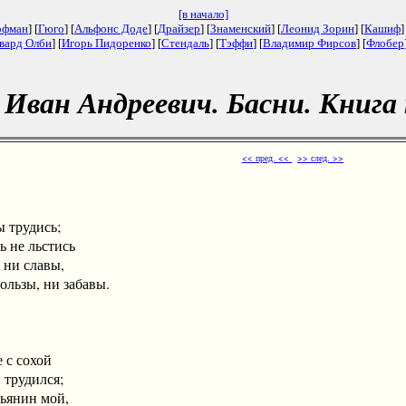
[в начало]
офман
] [
Гюго
] [
Альфонс Доде
] [
Драйзер
] [
Знаменский
] [
Леонид Зорин
] [
Кашиф
]
вард Олби
] [
Игорь Пидоренко
] [
Стендаль
] [
Тэффи
] [
Владимир Фирсов
] [
Флобер
 Иван Андреевич. Басни. Книга
<< пред. <<
>> след. >>
удись;
льстись
 славы,
льзы, ни забавы.
 сохой
удился;
нин мой,