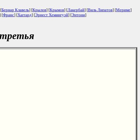
 [
Бернар Клавель
] [
Крылов
] [
Крымов
] [
Лакербай
] [
Виль Липатов
] [
Мериме
]
] [
Франс
] [
Хаггард
] [
Эрнест Хемингуэй
] [
Энтони
]
 третья