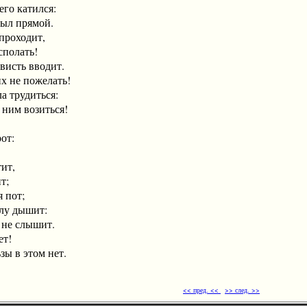
 катился:
прямой.
оходит,
полать!
ь вводит.
 не пожелать!
удиться:
м возиться!
т:
ит,
т;
пот;
лу дышит:
 не слышит.
т!
ы в этом нет.
<< пред. <<
>> след. >>