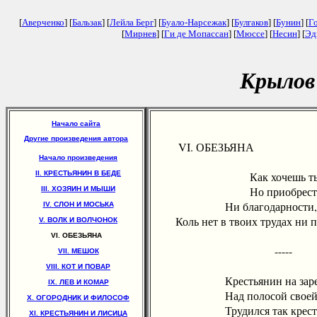
[
Аверченко
] [
Бальзак
] [
Лейла Берг
] [
Буало-Нарсежак
] [
Булгаков
] [
Бунин
] [
Г
[
Мирнев
] [
Ги де Мопассан
] [
Мюссе
] [
Несин
] [
Эд
Крылов
Начало сайта
Другие произведения автора
VI. ОБЕЗЬЯНА
Начало произведения
II. КРЕСТЬЯНИН В БЕДЕ
Как хочешь ты тр
Но приобресть не 
III. ХОЗЯИН И МЫШИ
Ни благодарности, ни
IV. СЛОН И МОСЬКА
Коль нет в твоих трудах ни по
V. ВОЛК И ВОЛЧОНОК
VI. ОБЕЗЬЯНА
-----
VII. МЕШОК
VIII. КОТ И ПОВАР
Крестьянин на заре с
IX. ЛЕВ И КОМАР
Над полосой своей тр
X. ОГОРОДНИК И ФИЛОСОФ
Трудился так крестья
XI. КРЕСТЬЯНИН И ЛИСИЦА