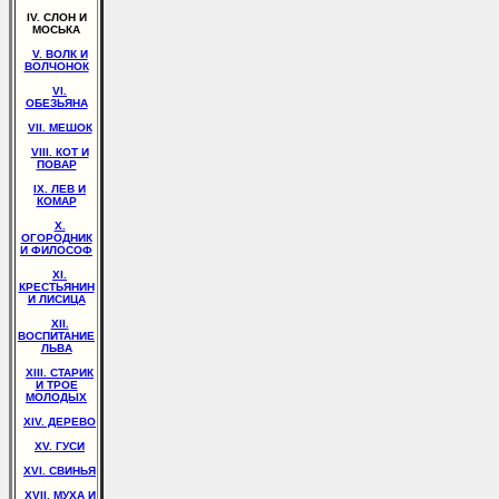
IV. СЛОН И
МОСЬКА
V. ВОЛК И
ВОЛЧОНОК
VI.
ОБЕЗЬЯНА
VII. МЕШОК
VIII. КОТ И
ПОВАР
IX. ЛЕВ И
КОМАР
X.
ОГОРОДНИК
И ФИЛОСОФ
XI.
КРЕСТЬЯНИН
И ЛИСИЦА
XII.
ВОСПИТАНИЕ
ЛЬВА
XIII. СТАРИК
И ТРОЕ
МОЛОДЫХ
XIV. ДЕРЕВО
XV. ГУСИ
XVI. СВИНЬЯ
XVII. МУХА И