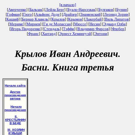
[в начало]
[
Аверченко
] [
Бальзак
] [
Лейла Берг
] [
Буало-Нарсежак
] [
Булгаков
] [
Бунин
]
[
Гофман
] [
Гюго
] [
Альфонс Доде
] [
Драйзер
] [
Знаменский
] [
Леонид Зорин
]
[
Кашиф
] [
Бернар Клавель
] [
Крылов
] [
Крымов
] [
Лакербай
] [
Виль Липатов
]
[
Мериме
] [
Мирнев
] [
Ги де Мопассан
] [
Мюссе
] [
Несин
] [
Эдвард Олби
]
[
Игорь Пидоренко
] [
Стендаль
] [
Тэффи
] [
Владимир Фирсов
] [
Флобер
]
[
Франс
] [
Хаггард
] [
Эрнест Хемингуэй
] [
Энтони
]
Крылов Иван Андреевич.
Басни. Книга третья
Начало сайта
Другие
произведения
автора
Начало
произведения
II.
КРЕСТЬЯНИН
В БЕДЕ
III. ХОЗЯИН
И МЫШИ