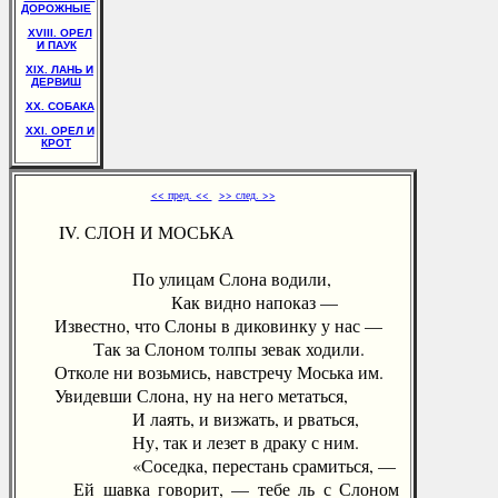
ДОРОЖНЫЕ
XVIII. ОРЕЛ
И ПАУК
XIX. ЛАНЬ И
ДЕРВИШ
XX. СОБАКА
XXI. ОРЕЛ И
КРОТ
<< пред. <<
>> след. >>
IV. СЛОН И МОСЬКА
По улицам Слона водили,
Как видно напоказ —
Известно, что Слоны в диковинку у нас —
Так за Слоном толпы зевак ходили.
Отколе ни возьмись, навстречу Моська им.
Увидевши Слона, ну на него метаться,
И лаять, и визжать, и рваться,
Ну, так и лезет в драку с ним.
«Соседка, перестань срамиться, —
Ей шавка говорит, — тебе ль с Слоном