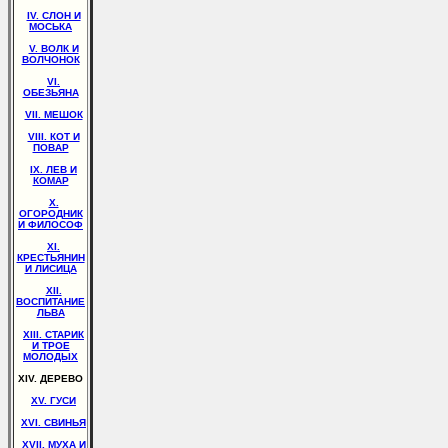
IV. СЛОН И
МОСЬКА
V. ВОЛК И
ВОЛЧОНОК
VI.
ОБЕЗЬЯНА
VII. МЕШОК
VIII. КОТ И
ПОВАР
IX. ЛЕВ И
КОМАР
X.
ОГОРОДНИК
И ФИЛОСОФ
XI.
КРЕСТЬЯНИН
И ЛИСИЦА
XII.
ВОСПИТАНИЕ
ЛЬВА
XIII. СТАРИК
И ТРОЕ
МОЛОДЫХ
XIV. ДЕРЕВО
XV. ГУСИ
XVI. СВИНЬЯ
XVII. МУХА И