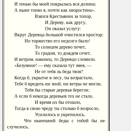
И тенью бы моей покрылась вся долина;
А ныне тонко я, почти как хворостина».
Взялся Крестьянин за топор,
И Дереву, как другу,
Он оказал услугу:
Вкруг Деревца большой очистился простор;
Но торжество его недолго было!
То солнцем дерево печет,
То градом, то дождем сечет,
И ветром, наконец, то Деревцо сломило.
«Безумное! — ему сказала тут змея, —
Не от тебя ль беда твоя?
Когда б, укрытое в лесу, ты возрастало,
Тебе б вредить ни зной, ни ветры не могли,
Тебя бы старые деревья берегли;
А если б некогда деревьев тех не стало,
И время их бы отошло,
Тогда в свою чреду ты столько б возросло,
Усилилось и укрепилось,
Что нынешней беды с тобой бы не
случилось,