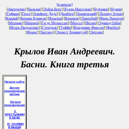
[в начало]
[
Аверченко
] [
Бальзак
] [
Лейла Берг
] [
Буало-Нарсежак
] [
Булгаков
] [
Бунин
]
[
Гофман
] [
Гюго
] [
Альфонс Доде
] [
Драйзер
] [
Знаменский
] [
Леонид Зорин
]
[
Кашиф
] [
Бернар Клавель
] [
Крылов
] [
Крымов
] [
Лакербай
] [
Виль Липатов
]
[
Мериме
] [
Мирнев
] [
Ги де Мопассан
] [
Мюссе
] [
Несин
] [
Эдвард Олби
]
[
Игорь Пидоренко
] [
Стендаль
] [
Тэффи
] [
Владимир Фирсов
] [
Флобер
]
[
Франс
] [
Хаггард
] [
Эрнест Хемингуэй
] [
Энтони
]
Крылов Иван Андреевич.
Басни. Книга третья
Начало сайта
Другие
произведения
автора
Начало
произведения
II.
КРЕСТЬЯНИН
В БЕДЕ
III. ХОЗЯИН
И МЫШИ