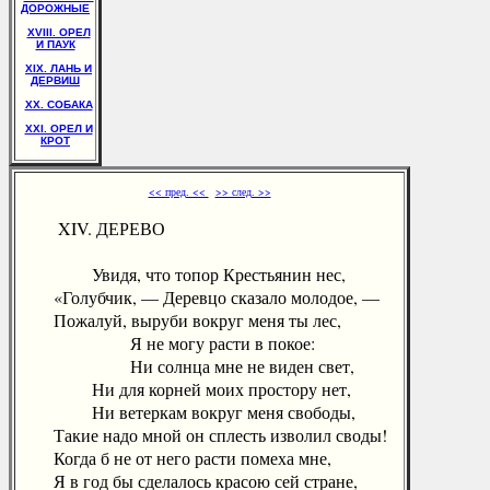
ДОРОЖНЫЕ
XVIII. ОРЕЛ
И ПАУК
XIX. ЛАНЬ И
ДЕРВИШ
XX. СОБАКА
XXI. ОРЕЛ И
КРОТ
<< пред. <<
>> след. >>
XIV. ДЕРЕВО
Увидя, что топор Крестьянин нес,
«Голубчик, — Деревцо сказало молодое, —
Пожалуй, выруби вокруг меня ты лес,
Я не могу расти в покое:
Ни солнца мне не виден свет,
Ни для корней моих простору нет,
Ни ветеркам вокруг меня свободы,
Такие надо мной он сплесть изволил своды!
Когда б не от него расти помеха мне,
Я в год бы сделалось красою сей стране,