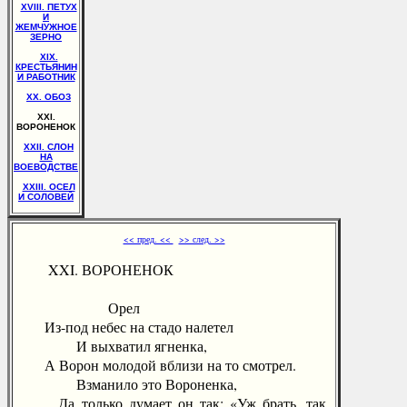
XVIII. ПЕТУХ
И
ЖЕМЧУЖНОЕ
ЗЕРНО
XIX.
КРЕСТЬЯНИН
И РАБОТНИК
XX. ОБОЗ
XXI.
ВОРОНЕНОК
XXII. СЛОН
НА
ВОЕВОДСТВЕ
XXIII. ОСЕЛ
И СОЛОВЕЙ
<< пред. <<
>> след. >>
XXI. ВОРОНЕНОК
Орел
Из-под небес на стадо налетел
И выхватил ягненка,
А Ворон молодой вблизи на то смотрел.
Взманило это Вороненка,
Да только думает он так: «Уж брать, так