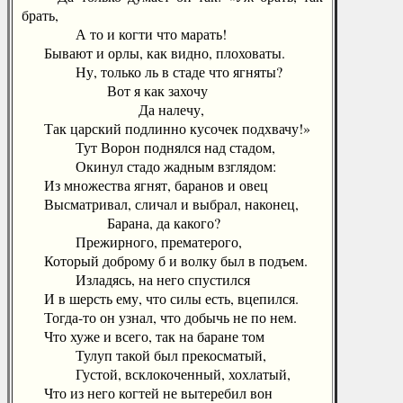
брать,
А то и когти что марать!
Бывают и орлы, как видно, плоховаты.
Ну, только ль в стаде что ягняты?
Вот я как захочу
Да налечу,
Так царский подлинно кусочек подхвачу!»
Тут Ворон поднялся над стадом,
Окинул стадо жадным взглядом:
Из множества ягнят, баранов и овец
Высматривал, сличал и выбрал, наконец,
Барана, да какого?
Прежирного, прематерого,
Который доброму б и волку был в подъем.
Изладясь, на него спустился
И в шерсть ему, что силы есть, вцепился.
Тогда-то он узнал, что добычь не по нем.
Что хуже и всего, так на баране том
Тулуп такой был прекосматый,
Густой, всклокоченный, хохлатый,
Что из него когтей не вытеребил вон