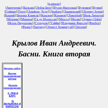
[в начало]
[
Аверченко
] [
Бальзак
] [
Лейла Берг
] [
Буало-Нарсежак
] [
Булгаков
] [
Бунин
]
[
Гофман
] [
Гюго
] [
Альфонс Доде
] [
Драйзер
] [
Знаменский
] [
Леонид Зорин
]
[
Кашиф
] [
Бернар Клавель
] [
Крылов
] [
Крымов
] [
Лакербай
] [
Виль Липатов
]
[
Мериме
] [
Мирнев
] [
Ги де Мопассан
] [
Мюссе
] [
Несин
] [
Эдвард Олби
]
[
Игорь Пидоренко
] [
Стендаль
] [
Тэффи
] [
Владимир Фирсов
] [
Флобер
]
[
Франс
] [
Хаггард
] [
Эрнест Хемингуэй
] [
Энтони
]
Крылов Иван Андреевич.
Басни. Книга вторая
Начало сайта
Другие
произведения
автора
Начало
произведения
II. ЛЕВ И
БАРС
III.
ВЕЛЬМОЖА И
ФИЛОСОФ