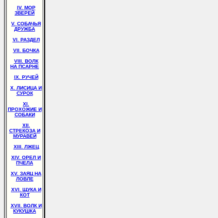
IV. МОР
ЗВЕРЕЙ
V. СОБАЧЬЯ
ДРУЖБА
VI. РАЗДЕЛ
VII. БОЧКА
VIII. ВОЛК
НА ПСАРНЕ
IX. РУЧЕЙ
X. ЛИСИЦА И
СУРОК
XI.
ПРОХОЖИЕ И
СОБАКИ
XII.
СТРЕКОЗА И
МУРАВЕЙ
XIII. ЛЖЕЦ
XIV. ОРЕЛ И
ПЧЕЛА
XV. ЗАЯЦ НА
ЛОВЛЕ
XVI. ЩУКА И
КОТ
XVII. ВОЛК И
КУКУШКА