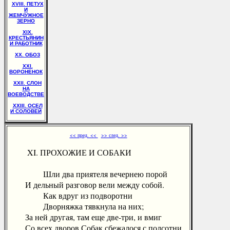
XVIII. ПЕТУХ
И
ЖЕМЧУЖНОЕ
ЗЕРНО
XIX.
КРЕСТЬЯНИН
И РАБОТНИК
XX. ОБОЗ
XXI.
ВОРОНЕНОК
XXII. СЛОН
НА
ВОЕВОДСТВЕ
XXIII. ОСЕЛ
И СОЛОВЕЙ
<< пред. <<
>> след. >>
XI. ПРОХОЖИЕ И СОБАКИ
Шли два приятеля вечернею порой
И дельный разговор вели между собой.
Как вдруг из подворотни
Дворняжка тявкнула на них;
За ней другая, там еще две-три, и вмиг
Со всех дворов Собак сбежалося с полсотни.