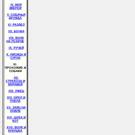
IV. МОР
ЗВЕРЕЙ
V. СОБАЧЬЯ
ДРУЖБА
VI. РАЗДЕЛ
VII. БОЧКА
VIII. ВОЛК
НА ПСАРНЕ
IX. РУЧЕЙ
X. ЛИСИЦА И
СУРОК
XI.
ПРОХОЖИЕ И
СОБАКИ
XII.
СТРЕКОЗА И
МУРАВЕЙ
XIII. ЛЖЕЦ
XIV. ОРЕЛ И
ПЧЕЛА
XV. ЗАЯЦ НА
ЛОВЛЕ
XVI. ЩУКА И
КОТ
XVII. ВОЛК И
КУКУШКА