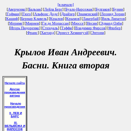
[в начало]
[
Аверченко
] [
Бальзак
] [
Лейла Берг
] [
Буало-Нарсежак
] [
Булгаков
] [
Бунин
]
[
Гофман
] [
Гюго
] [
Альфонс Доде
] [
Драйзер
] [
Знаменский
] [
Леонид Зорин
]
[
Кашиф
] [
Бернар Клавель
] [
Крылов
] [
Крымов
] [
Лакербай
] [
Виль Липатов
]
[
Мериме
] [
Мирнев
] [
Ги де Мопассан
] [
Мюссе
] [
Несин
] [
Эдвард Олби
]
[
Игорь Пидоренко
] [
Стендаль
] [
Тэффи
] [
Владимир Фирсов
] [
Флобер
]
[
Франс
] [
Хаггард
] [
Эрнест Хемингуэй
] [
Энтони
]
Крылов Иван Андреевич.
Басни. Книга вторая
Начало сайта
Другие
произведения
автора
Начало
произведения
II. ЛЕВ И
БАРС
III.
ВЕЛЬМОЖА И
ФИЛОСОФ