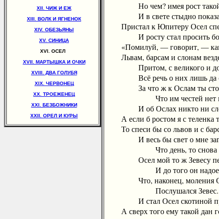
Но чем? имея рост такой
XII. ЧИЖ И ЕЖ
И в свете стыдно показат
XIII. ВОЛК И ЯГНЕНОК
Пристал к Юпитеру Осел сп
XIV. ОБЕЗЬЯНЫ
И росту стал просить бол
XV. СИНИЦА
«Помилуй, — говорит, — как 
XVI. ОСЕЛ
Львам, барсам и слонам везде 
XVII. МАРТЫШКА И ОЧКИ
Притом, с великого и до 
XVIII. ДВА ГОЛУБЯ
Всё речь о них лишь да о
XIX. ЧЕРВОНЕЦ
За что ж к Ослам ты столь
XX. ТРОЕЖЕНЕЦ
Что им честей нет ни
XXI. БЕЗБОЖНИКИ
И об Ослах никто ни сло
XXII. ОРЕЛ И КУРЫ
А если б ростом я с теленка т
То спеси бы со львов и с барс
И весь бы свет о мне заго
Что день, то снова
Осел мой то ж Зевесу пе
И до того он надое
Что, наконец, моления О
Послушался Зевес.
И стал Осел скотиной пре
А сверх того ему такой дан г