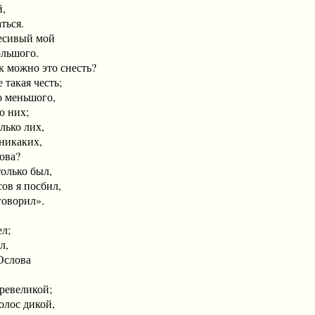
,
ься.
есивый мой
ьшого.
можно это снесть?
такая честь;
меньшого,
 них;
ко лих,
каких,
ва?
олько был,
ов я посбил,
ворил».
л;
л,
слова
великой;
олос дикой,