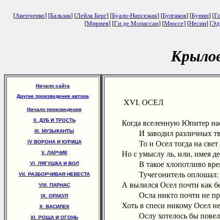
[
Аверченко
] [
Бальзак
] [
Лейла Берг
] [
Буало-Нарсежак
] [
Булгаков
] [
Бунин
] [
Г
[
Мирнев
] [
Ги де Мопассан
] [
Мюссе
] [
Несин
] [
Эд
Крылов
Начало сайта
Другие произведения автора
XVI. ОСЕЛ
Начало произведения
II. ДУБ И ТРОСТЬ
Когда вселенную Юпитер на
И заводил различных твар
III. МУЗЫКАНТЫ
То и Осел тогда на свет п
IV ВОРОНА И КУРИЦА
Но с умыслу ль, или, имея де
V. ЛАРЧИК
В такое хлопотливо вре
VI. ЛЯГУШКА И ВОЛ
Тучегонитель оплошал:
VII. РАЗБОРЧИВАЯ НЕВЕСТА
А вылился Осел почти как бе
VIII. ПАРНАС
Осла никто почти не при
IX. ОРАКУЛ
Хоть в спеси никому Осел не 
X. ВАСИЛЕК
Ослу хотелось бы повелич
XI. РОЩА И ОГОНЬ