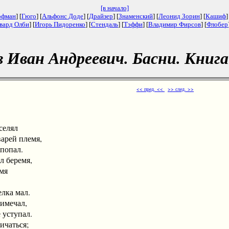
[в начало]
офман
] [
Гюго
] [
Альфонс Доде
] [
Драйзер
] [
Знаменский
] [
Леонид Зорин
] [
Кашиф
]
вард Олби
] [
Игорь Пидоренко
] [
Стендаль
] [
Тэффи
] [
Владимир Фирсов
] [
Флобер
 Иван Андреевич. Басни. Книга
<< пред. <<
>> след. >>
селял
ей племя,
опал.
л беремя,
мя
лка мал.
мечал,
уступал.
аться;