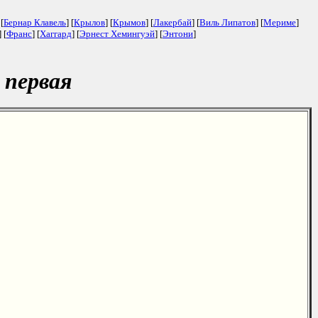
 [
Бернар Клавель
] [
Крылов
] [
Крымов
] [
Лакербай
] [
Виль Липатов
] [
Мериме
]
] [
Франс
] [
Хаггард
] [
Эрнест Хемингуэй
] [
Энтони
]
 первая