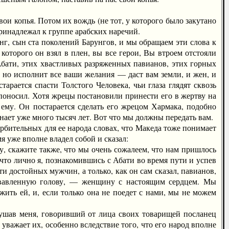
и копья. Потом их вождь (не тот, у которого было закутано
принадлежал к группе арабских наречий.
, сын ста поколений Барунгов, и мы обращаем эти слова к
оторого он взял в плен, вы все герои, Вы втроем отстояли
 Абати, этих хвастливых разряженных павианов, этих горных
, но исполнит все ваши желания — даст вам земли, и жен, и
тарается спасти Толстого Человека, чьи глаза глядят сквозь
е поносил. Хотя жрецы постановили принести его в жертву на
 ему. Он постарается сделать его жрецом Хармака, подобно
знает уже много тысяч лет. Вот что мы должны передать вам.
бительных для ее народа словах, что Македа тоже понимает
я уже вполне владел собой и сказал:
 скажите также, что мы очень сожалеем, что нам пришлось
 что лично я, познакомившись с Абати во время пути и успев
и достойных мужчин, а только, как он сам сказал, павианов,
овавленную голову, — женщину с настоящим сердцем. Мы
жить ей, и, если только она не поедет с нами, мы не можем
ушав меня, говоривший от лица своих товарищей посланец
важает их, особенно вследствие того, что его народ вполне