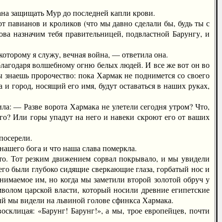
ана защищать Мур до последней капли крови.
павианов и кроликов (что мы давно сделали бы, будь ты с
ва назначим тебя правительницей, подвластной Барунгу, и
торому я служу, вечная война, — ответила она.
агодаря волшебному огню белых людей. И все же вот он во
ы знаешь пророчество: пока Хармак не поднимется со своего
а и город, носящий его имя, будут оставаться в наших руках,
: — Разве ворота Хармака не улетели сегодня утром? Что,
 его? Или горы упадут на него и навеки скроют его от ваших
посерели.
шего бога и что наша слава померкла.
то. Тот резким движением сорвал покрывало, и мы увидели
 него были глубоко сидящие сверкающие глаза, горбатый нос и
нимаемое им, но когда мы заметили второй золотой обруч у
мволом царской власти, который носили древние египетские
ый мы видели на львиной голове сфинкса Хармака.
клицая: «Барунг! Барунг!», а мы, трое европейцев, почти