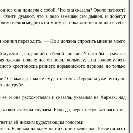
нов она привела с собой. Что она сказала? Около пятисот?
 Фэнги думают, что в дело замешан сам дьявол, и побегут
только нельзя медлить ни минуты, пока они не пришли в себя,
 кончил переводить. — Но я должна спросить мнение моего
 мужчина, сидевший на белой лошади. У него была смуглая
я одежда, поверх нее он носил кольчугу, а на голове у него
дного крестоносца раннего нормандского периода, но только
? Сержант, скажите ему, что стены Иерихона уже рухнули,
ть на трубе.
, и она расхохоталась и сказала, указывая на Хармак, над
зоваться этим случаем. Если да, через несколько часов мы
ветил ей низким кудахтающим голосом:
яч. Если мы нападем на них, они съедят нас. Разве пятьсот