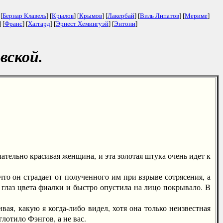
 [
Бернар Клавель
] [
Крылов
] [
Крымов
] [
Лакербай
] [
Виль Липатов
] [
Мериме
]
] [
Франс
] [
Хаггард
] [
Эрнест Хемингуэй
] [
Энтони
]
вской.
ельно красивая женщина, и эта золотая штука очень идет к
о он страдает от полученного им при взрыве сотрясения, а
х глаз цвета фиалки и быстро опустила на лицо покрывало. В
я, какую я когда-либо видел, хотя она только неизвестная
лотило Фэнгов, а не вас.