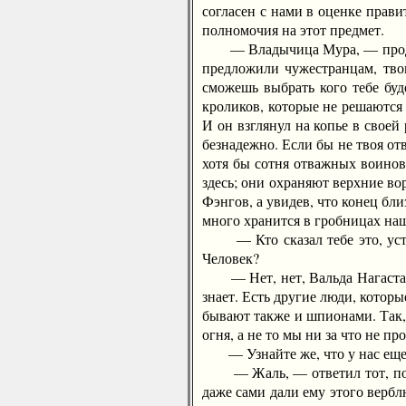
согласен с нами в оценке прав
полномочия на этот предмет.
— Владычица Мура, — продолжа
предложили чужестранцам, твои
сможешь выбрать кого тебе буд
кроликов, которые не решаются 
И он взглянул на копье в своей
безнадежно. Если бы не твоя отв
хотя бы сотня отважных воинов,
здесь; они охраняют верхние в
Фэнгов, а увидев, что конец бл
много хранится в гробницах наш
— Кто сказал тебе это, уста 
Человек?
— Нет, нет, Вальда Нагаста, ч
знает. Есть другие люди, котор
бывают также и шпионами. Так,
огня, а не то мы ни за что не п
— Узнайте же, что у нас еще о
— Жаль, — ответил тот, покач
даже сами дали ему этого вербл