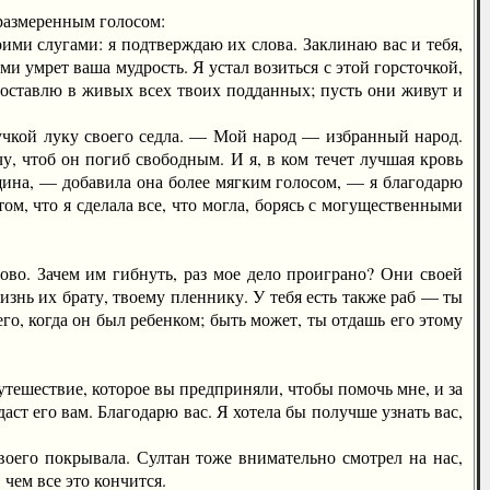
размеренным голосом:
и слугами: я подтверждаю их слова. Заклинаю вас и тебя,
ми умрет ваша мудрость. Я устал возиться с этой горсточкой,
 оставлю в живых всех твоих подданных; пусть они живут и
кой луку своего седла. — Мой народ — избранный народ.
чу, чтоб он погиб свободным. И я, в ком течет лучшая кровь
нщина, — добавила она более мягким голосом, — я благодарю
ом, что я сделала все, что могла, борясь с могущественными
. Зачем им гибнуть, раз мое дело проиграно? Они своей
изнь их брату, твоему пленнику. У тебя есть также раб — ты
го, когда он был ребенком; быть может, ты отдашь его этому
ешествие, которое вы предприняли, чтобы помочь мне, и за
даст его вам. Благодарю вас. Я хотела бы получше узнать вас,
оего покрывала. Султан тоже внимательно смотрел на нас,
 чем все это кончится.