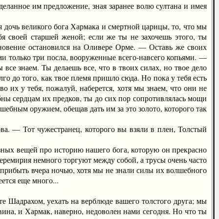
еланное им предложение, зная заранее волю султана и имея
очь великого бога Хармака и смертной царицы, то, что мы
бя своей старшей женой; если же ты не захочешь этого, ты
гновение остановился на Оливере Орме. — Оставь же своих
ми только три посла, вооруженные всего-навсего копьями. —
все знаем. Ты делаешь все, что в твоих силах, но твое дело
го до того, как твое племя пришло сюда. Но пока у тебя есть
о их у тебя, пожалуй, наберется, хотя мы знаем, что они не
бны сердцам их предков, ты до сих пор сопротивлялась мощи
шебным оружием, обещав дать им за это золото, которого так
а. — Тот чужестранец, которого вы взяли в плен, Толстый
ных вещей про историю нашего бога, которую он прекрасно
перемирия немного торгуют между собой, а трусы очень часто
прибыть вчера ночью, хотя мы не знали силы их волшебного
ется еще много...
 Шадрахом, уехать на верблюде вашего толстого друга; мы
 вина, и Хармак, наверно, недоволен нами сегодня. Но что ты