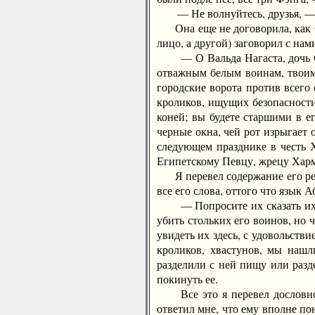
— Не волнуйтесь, друзья, — с
Она еще не договорила, как Фэ
лицо, а другой) заговорил с нам
— О Вальда Нагаста, дочь Сол
отважным белым воинам, твоим 
городские ворота против всего 
кроликов, ищущих безопасности
коней; вы будете старшими в ег
черные окна, чей рот изрыгает 
следующем празднике в честь Х
Египетскому Певцу, жрецу Хармак
Я перевел содержание его речи
все его слова, оттого что язык 
— Попросите их сказать их сул
убить стольких его воинов, но 
увидеть их здесь, с удовольств
кроликов, хвастунов, мы наш
разделили с ней пищу или разд
покинуть ее.
Все это я перевел дословно, 
ответил мне, что ему вполне по