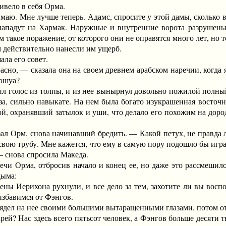
вело в себя Орма.
 Мне лучше теперь. Адамс, спросите у этой дамы, сколько вои
нападут на Хармак. Наружные и внутренние ворота разрушены;
м такое поражение, от которого они не оправятся много лет, но 
м действительно нанесли им ущерб.
а его совет.
, — сказала она на своем древнем арабском наречии, когда я
жошуа?
голос из толпы, и из нее вынырнул довольно пожилой полный
а, сильно навыкате. На нем была богато изукрашенная восточна
ой, охранявший затылок и уши, что делало его похожим на доро
рм, снова начинавший бредить. — Какой петух, не правда ли
 свою трубу. Мне кажется, что ему в самую пору подошло бы игра
снова спросила Македа.
Орма, отбросив начало и конец ее, но даже это рассмешило ее
дыма:
Иерихона рухнули, и все дело за тем, захотите ли вы восполь
избавимся от Фэнгов.
л на нее своими большими вытаращенными глазами, потом от
 Нас здесь всего пятьсот человек, а Фэнгов больше десяти тыс