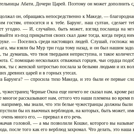
ительницы Абати, Дочери Царей. Поэтому он может дополнить сд
л он, обращаясь непосредственно к Македе, — благородная д
м гостям, относится и к тебе. Барунг, наш султан, сделает те
ет угодно. — И, случайно, быть может, взгляд посланца на м
выйти из-под прикрытия своих скал даже тогда, когда перед ни
 руке. — Поселись среди настоящих людей. Слушай, госпожа: мы 
ага, мы взяли бы Мур три года тому назад, и он был нашим задол
 ты думаешь, что твоя твердыня неприступна, и такое количеств
орота. С помощью нескольких отважных горцев, чьи сердца подо
изок, ты с женской хитростью послала за белыми людьми и их вол
их древних царей и в горных утесах.
Барунга? — спросила тихо Македа, и это были ее первые слов
ужестранец Черные Окна еще ничего не сказал нам, кроме раз
ые многое рассказывают нам, оттого что наши племена во время 
 например, мы знали, что эти белые чужестранцы должны были 
ропустили бы их вьючных верблюдов, на которых, быть может, име
чень много его, — прервал я его речь.
ав головой, — а мы позволили Кошке, которого вы называете
юда, после того как его верблюд захромал. Что делать, это наша