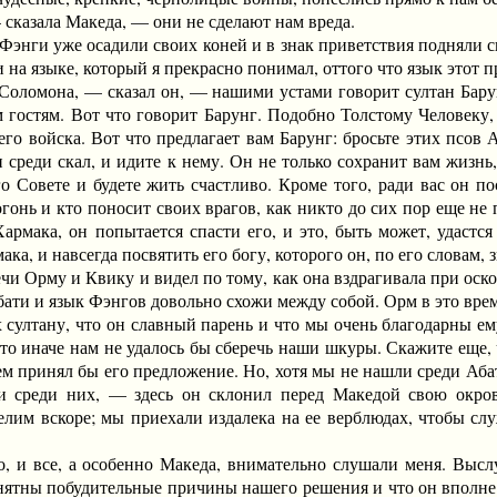
казала Македа, — они не сделают нам вреда.
нги уже осадили своих коней и в знак приветствия подняли сво
и на языке, который я прекрасно понимал, оттого что язык этот 
омона, — сказал он, — нашими устами говорит султан Барунг
гостям. Вот что говорит Барунг. Подобно Толстому Человеку, к
его войска. Вот что предлагает вам Барунг: бросьте этих псов
 среди скал, и идите к нему. Он не только сохранит вам жизнь
о Совете и будете жить счастливо. Кроме того, ради вас он пос
огонь и кто поносит своих врагов, как никто до сих пор еще н
армака, он попытается спасти его, и это, быть может, удастся
а, и навсегда посвятить его богу, которого он, по его словам, 
 Орму и Квику и видел по тому, как она вздрагивала при оскор
Абати и язык Фэнгов довольно схожи между собой. Орм в это врем
тану, что он славный парень и что мы очень благодарны ему,
что иначе нам не удалось бы сберечь наши шкуры. Скажите еще,
ием принял бы его предложение. Но, хотя мы не нашли среди Абат
ли среди них, — здесь он склонил перед Македой свою окр
елим вскоре; мы приехали издалека на ее верблюдах, чтобы слу
и все, а особенно Македа, внимательно слушали меня. Высл
нятны побудительные причины нашего решения и что он вполне у