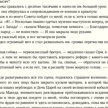
тысяч?
 сражались с десятью тысячами и нанесли им большой урон, 
 она обернулась к сопровождавшим ее воинам и крикнула:
и из моего Совета пойдет со мной, если я, хотя я только женщ
 «Я!..» Несколько пышно одетых мужчин выступили вперед, нес
Запада! — сказала Македа, помолчав немного. — Благодарю ва
й народ — не воинствен. — И она закрыла лицо руками.
ужасный шум, и все заговорили разом.
огромный меч и стал размахивать им, громко перечисляя под
я собака — первоклассный брехун, — медленно сказал Орм, в т
им не мешало бы приставить хорошего рефери с какого-нибу
л бы в минуту всю эту шатию. Эй ты, свинья, — обратился он
артонный меч, а если нет, так я расшибу твою жирную голову. — 
 разыгрывалась вся эта сцена, поднялось страшное волнение,
ого из них лицо было закрыто куском материи, в которой был
на наших верблюдах и Дочь Царей на своей великолепной кобыле
акеда, внимательно разглядывая приближавшихся всадников
ты и твои друзья поедете со мной, чтобы поговорить с этими 
яти ярдов по равнине и здесь остановилась, дожидаясь, пока м
 чудесные, крепкие, чернолицые воины, понеслись прямо к нам б