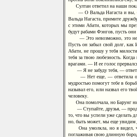
Султан ответил на наши покло
— О Вальда Нагаста и вы, белы
Вальда Нагаста, примите дружбу,
с этими Абати, которых мы пре
будут рабами Фэнгов, пусть они
— Это невозможно, это невоз
Пусть он забыл свой долг, как 
Абати, не прошу у тебя милост
тебя за твою любезность. Когда
врагами. — И ее голос прервалс
— Я не забуду тебя, — ответи
— Нет еще, — ответила она. —
мудростью помогут тебе в борьб
называл его, или назвал его тв
человеку.
Она помолчала, но Барунг нич
— Ступайте, друзья, — продолж
то, что вы успели уже сделать д
но, быть может, мы еще увидим 
Она умолкла, но я видел, что
поглаживая свою длинную бороду;