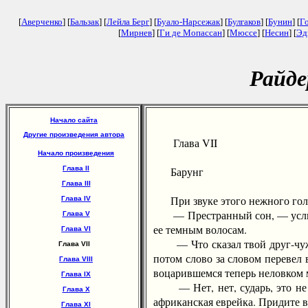
[
Аверченко
] [
Бальзак
] [
Лейла Берг
] [
Буало-Нарсежак
] [
Булгаков
] [
Бунин
] [
Г
[
Мирнев
] [
Ги де Мопассан
] [
Мюссе
] [
Несин
] [
Эд
Райде
Начало сайта
Другие произведения автора
Глава VII
Начало произведения
Глава II
Барунг
Глава III
При звуке этого нежного голос
Глава IV
— Престранный сон, — услыхал 
Глава V
ее темным волосам.
Глава VI
— Что сказал твой друг-чужест
Глава VII
потом слово за словом перевел 
Глава VIII
воцарившемся теперь неловком м
Глава IX
— Нет, нет, сударь, это не гу
Глава X
африканская еврейка. Придите в 
Глава XI