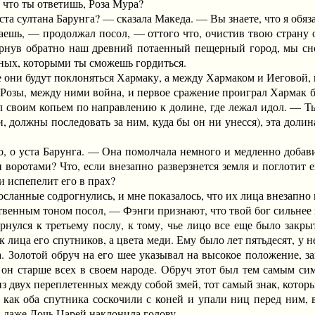
, что ты ответишь, Роза Мура?
а султана Барунга? — сказала Македа. — Вы знаете, что я обяз
, — продолжал посол, — оттого что, очистив твою страну от 
ернув обратно наш древний потаенный пещерный город, мы сно
ных, которыми ты сможешь гордиться.
и будут поклоняться Хармаку, а между Хармаком и Иеговой, ко
ы, между ними война, и первое сражение проиграл Хармак бл
ал своим копьем по направлению к долине, где лежал идол. — Т
и, должны последовать за ним, куда бы он ни унесся), эта долин
уста Барунга. — Она помолчала немного и медленно добавила
и воротами? Что, если внезапно разверзнется земля и поглотит
и испепелит его в прах?
анные содрогнулись, и мне показалось, что их лица внезапно 
ным тоном посол, — Фэнги признают, что твой бог сильнее на
улся к третьему послу, к тому, чье лицо все еще было закры
ак лица его спутников, а цвета меди. Ему было лет пятьдесят, у
. Золотой обруч на его шее указывал на высокое положение, за
о он старше всех в своем народе. Обруч этот был тем самым си
з двух переплетенных между собой змей, тот самый знак, котор
 оба спутника соскочили с коней и упали ниц перед ним, вос
 даже Дочь Царей наклонила голову.