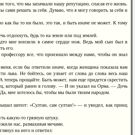
 того, что мы запачкали нашу репутацию, спасая его жизнь.
 сами решать за себя. Думаю, что я могу говорить за себя и
ак бы то ни было, это так, и быть иначе не может. К тому
 отдохнуть, будь то на земле или под землей.
удто мне вонзили в самое сердце нож. Ведь мой сын был в
ть его.
профессору все, что произошло между нами, чтобы он знал
ня, если бы ответили иначе, когда женщина показала вам
ти льва. Не бойтесь, он узнает от слова до слова весь наш
. А теперь прощайте. Быть может, нам еще придется скрестить
нец, который ранен в голову. — И он указал на Орма. — Дочь
 Да, мне хотелось бы, чтобы мы были твоим народом.
ышал шепот: «Султан, сам султан!» — и увидел, как принц
ть какую-то грязную штуку.
жили нас, размахивая мечами.
янул на него и ответил: