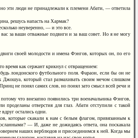
но эти люди не принадлежали к племени Абати, — ответила
ина, решусь напасть на Хармак?
колько неуверенно, — и это все.
с за ваши отважные подвиги и за ваш совет. Но я не могу
виги своей молодости и имена Фэнгов, которых он, по его
о время как сержант крикнул с отвращением:
дь лондонского футбольного поля. Фараон, если бы он не
 к Джошуа, который стал размахивать своим мечом слишком
Принц не понял самих слов, но понял зато смысл всей речи и
 потому что внезапно появились три военачальника Фэнгов,
и проделаны отверстия для глаз. Абати отступили с такой
 вдруг остались одни.
, которые скакали к нам с белым флагом, привязанным к
посланными? — И, даже не дожидаясь ответа, она поскакала
ы повернем наших верблюдов и присоединимся к ней. Когда мы
ешеным галопом, наставив на нас свои копья.