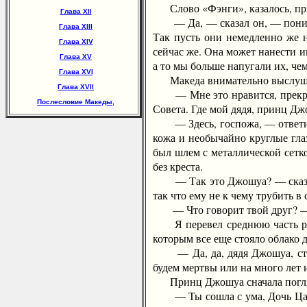
Слово «Фэнги», казалось, при
Глава XII
— Да, — сказал он, — понимаю.
Глава XIII
Так пусть они немедленно же 
Глава XIV
сейчас же. Она может нанести и
Глава XV
а то мы больше напугали их, че
Глава XVI
Македа внимательно выслушал
Глава XVII
— Мне это нравится, прекрасно
Послесловие Македы,
Совета. Где мой дядя, принц Д
— Здесь, госпожа, — ответил 
кожа и необычайно круглые глаз
был шлем с металлической сетк
без креста.
— Так это Джошуа? — сказал О
так что ему не к чему трубить в
— Что говорит твой друг? — 
Я перевел среднюю часть речи 
которым все еще стояло облако 
— Да, да, дядя Джошуа, стены 
будем мертвы или на много лет 
Принц Джошуа сначала погляде
— Ты сошла с ума, Дочь Царей?