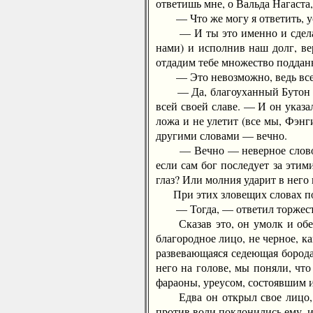
ответишь мне, о Вальда Нагаста
— Что же могу я ответить, уст
— И ты это именно и сделаешь
нами) и исполнив наш долг, в
отдадим тебе множество поддан
— Это невозможно, ведь все он
— Да, благоуханный Бутон Роз
всей своей славе. — И он указ
ложа и не улетит (все мы, Фэнг
другими словами — вечно.
— Вечно — неверное слово, о 
если сам бог последует за этим
глаз? Или молния ударит в него 
При этих зловещих словах посл
— Тогда, — ответил торжествен
Сказав это, он умолк и оберн
благородное лицо, не черное, к
развевающаяся седеющая борода
него на голове, мы поняли, чт
фараоны, уреусом, состоявшим и
Едва он открыл свое лицо, как
против воли поклонились ему, и