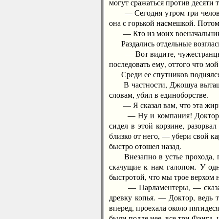
могут сражаться против десяти 
— Сегодня утром три человека
она с горькой насмешкой. Потом
— Кто из моих военачальников 
Раздались отдельные возгласы:
— Вот видите, чужестранцы с 
последовать ему, оттого что мо
Среди ее спутников поднялся 
В частности, Джошуа вытащил 
словам, убил в единоборстве.
— Я сказал вам, что эта жирна
— Ну и компания! Доктор, к н
сидел в этой корзине, разорва
близко от него, — убери свой к
быстро отошел назад.
Внезапно в устье прохода, где
скачущие к нам галопом. У одн
быстротой, что мы трое верхом 
— Парламентеры, — сказала М
древку копья. — Доктор, ведь 
вперед, проехала около пятидес
были подле нее, все три Фэнга,