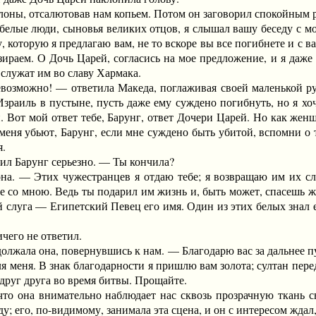
ны, отсалютовав нам копьем. Потом он заговорил спокойным 
е люди, сыновья великих отцов, я слышал вашу беседу с моим
 которую я предлагаю вам, не то вскоре вы все погибнете и с ва
зираем. О Дочь Царей, согласись на мое предложение, и я даже
 служат им во славу Хармака.
можно! — ответила Македа, поглаживая своей маленькой руч
Израиль в пустыне, пусть даже ему суждено погибнуть, но я хо
и. Вот мой ответ тебе, Барунг, ответ Дочери Царей. Но как же
 меня убьют, Барунг, если мне суждено быть убитой, вспомни о т
я.
л Барунг серьезно. — Ты кончила?
 Этих чужестранцев я отдаю тебе; я возвращаю им их слово
е со мною. Ведь ты подарил им жизнь и, быть может, спасешь ж
ой слуга — Египетский Певец его имя. Один из этих белых знал е
его не ответил.
ала она, повернувшись к нам. — Благодарю вас за дальнее пут
ля меня. В знак благодарности я пришлю вам золота; султан пере
друг друга во время битвы. Прощайте.
 она внимательно наблюдает нас сквозь прозрачную ткань св
 его, по-видимому, занимала эта сцена, и он с интересом ждал,