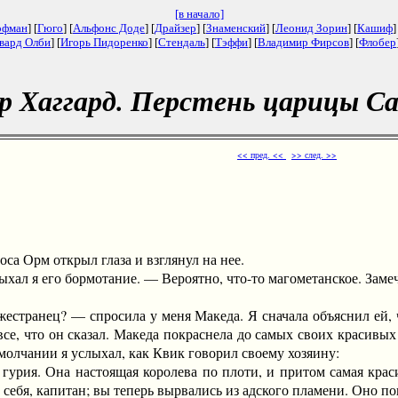
[в начало]
офман
] [
Гюго
] [
Альфонс Доде
] [
Драйзер
] [
Знаменский
] [
Леонид Зорин
] [
Кашиф
]
вард Олби
] [
Игорь Пидоренко
] [
Стендаль
] [
Тэффи
] [
Владимир Фирсов
] [
Флобер
р Хаггард. Перстень царицы Са
<< пред. <<
>> след. >>
а Орм открыл глаза и взглянул на нее.
я его бормотание. — Вероятно, что-то магометанское. Замечат
ранец? — спросила у меня Македа. Я сначала объяснил ей, чт
все, что он сказал. Македа покраснела до самых своих красивы
олчании я услыхал, как Квик говорил своему хозяину:
рия. Она настоящая королева по плоти, и притом самая красива
себя, капитан; вы теперь вырвались из адского пламени. Оно пог