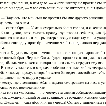
ал Орм, поняв, в чем дело. — Хиггс никогда не простил бы нам
вил он вдруг, — у вас есть ваши личные интересы, и вы должны
адеюсь, что мой сын не простил бы мне другого решения; но к
да речь шла о нем.
сказал Орм. — У меня смертельно болит голова, и я желаю лечь
ло нужно, хотя, сказать правду, чувствовал себя так, как б
скал его всю жизнь и теперь потерял всякую надежду снова увиде
вил еще одну просьбу, а именно: чтобы он дословно передал 
им.
 Барунг, выслушав меня, — вы . сильно разочаровали бы ме
ш толстый брат, Черные Окна, будет гордиться вами даже в пас
торый, как мне кажется, говорит на его языке, передаст ему все
о. Вы все нуждаетесь в отдыхе, особенно тот высокий чужестра
ебя к твоему народу, который я хотел бы видеть достойным тебя.
аправлению ко входу в ущелье.
сту, где столпились Абати, издали смотревшие на нас, я усл
жавшим его военачальникам.
 мне на ухо Квик, — по-моему, эта свинья собирается выкину
как Джошуа и целый отряд всадников с громкими криками окру
жошуа, — сдавайся, или ты умрешь! Султан с удивлением взгл