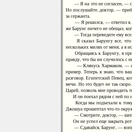
— Я на это не согласен, — сказ
Но послушайте, доктор, — приба
за сержанта.
— Я решился, — ответил я. — Н
же Барунг ничего не обещал, ког
— Тогда переведите ему все, — 
Я сказал Барунгу все, что бы
нескольких милях от меня, а я и
Обращаясь к Барунгу, я приба
правду, что бы ни случилось с н
— Клянусь Хармаком, — сказал
пример. Теперь я знаю, что ва
разговор. Египетский Певец, ко
мечи. Но это будет не так скор
Царей, позволь мне проводить т
И он поехал рядом с ней по н
Когда мы подъехали к тому ме
Джошуа прошептал что-то окру
— Смотрите, доктор, — шепнул
Он не успел еще закрыть рот, 
— Сдавайся, Барунг, — вопил Д