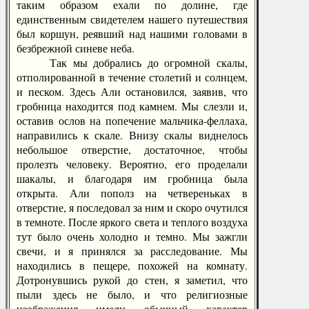
таким образом ехали по долине, где
единственным свидетелем нашего путешествия
был коршун, реявший над нашими головами в
безбрежной синеве неба.
Так мы добрались до огромной скалы,
отполированной в течение столетий и солнцем,
и песком. Здесь Али остановился, заявив, что
гробница находится под камнем. Мы слезли и,
оставив ослов на попечение мальчика-феллаха,
направились к скале. Внизу скалы виднелось
небольшое отверстие, достаточное, чтобы
пролезть человеку. Вероятно, его проделали
шакалы, и благодаря им гробница была
открыта. Али пополз на четвереньках в
отверстие, я последовал за ним и скоро очутился
в темноте. После яркого света и теплого воздуха
тут было очень холодно и темно. Мы зажгли
свечи, и я принялся за расследование. Мы
находились в пещере, похожей на комнату.
Дотронувшись рукой до стен, я заметил, что
пыли здесь не было, и что религиозные
изображения имели обычный характер