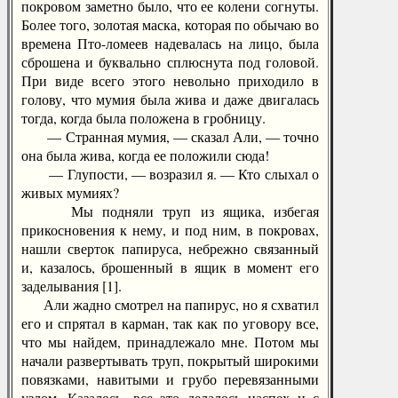
покровом заметно было, что ее колени согнуты.
Более того, золотая маска, которая по обычаю во
времена Пто-ломеев надевалась на лицо, была
сброшена и буквально сплюснута под головой.
При виде всего этого невольно приходило в
голову, что мумия была жива и даже двигалась
тогда, когда была положена в гробницу.
— Странная мумия, — сказал Али, — точно
она была жива, когда ее положили сюда!
— Глупости, — возразил я. — Кто слыхал о
живых мумиях?
Мы подняли труп из ящика, избегая
прикосновения к нему, и под ним, в покровах,
нашли сверток папируса, небрежно связанный
и, казалось, брошенный в ящик в момент его
заделывания [1].
Али жадно смотрел на папирус, но я схватил
его и спрятал в карман, так как по уговору все,
что мы найдем, принадлежало мне. Потом мы
начали развертывать труп, покрытый широкими
повязками, навитыми и грубо перевязанными
узлом. Казалось, все это делалось наспех и с