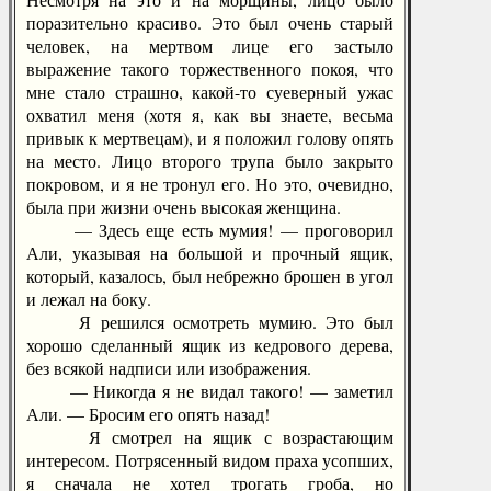
поразительно красиво. Это был очень старый
человек, на мертвом лице его застыло
выражение такого торжественного покоя, что
мне стало страшно, какой-то суеверный ужас
охватил меня (хотя я, как вы знаете, весьма
привык к мертвецам), и я положил голову опять
на место. Лицо второго трупа было закрыто
покровом, и я не тронул его. Но это, очевидно,
была при жизни очень высокая женщина.
— Здесь еще есть мумия! — проговорил
Али, указывая на большой и прочный ящик,
который, казалось, был небрежно брошен в угол
и лежал на боку.
Я решился осмотреть мумию. Это был
хорошо сделанный ящик из кедрового дерева,
без всякой надписи или изображения.
— Никогда я не видал такого! — заметил
Али. — Бросим его опять назад!
Я смотрел на ящик с возрастающим
интересом. Потрясенный видом праха усопших,
я сначала не хотел трогать гроба, но