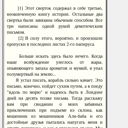
[1] Этот сверток содержал в себе третью,
неоконченную книгу истории. Остальные два
свертка были завязаны обычным способом. Все
три написаны одной рукой демотическим
письмом.
[2] В силу этого, вероятно, и произошли
пропуски в последних листах 2-го папируса.
Больше искать здесь было нечего. Когда
наше возбуждение улеглось от жары,
опьяняющего запаха ароматов и мумий, я упал
полумертвый на землю...
Я устал писать, корабль сильно качает. Это
письмо, конечно, пойдет сухим путем, а я поеду
"вдоль по морю" и надеюсь быть в Лондоне
дней на десять позже письма. Тогда расскажу
вам при свидании о моих забавных
приключениях при подъеме из склона, как
мошенник из мошенников Али-баба и его
достойные друзья пытались напугать меня и
отнять папирусы, и как я отделался от них. Мы