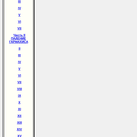
III
IV
V
VI
VII
Часть II
ПАДЕНИЕ
ГАРМАХИСА
II
III
IV
V
VI
VII
VIII
IX
X
XI
XII
XIII
XIV
XV