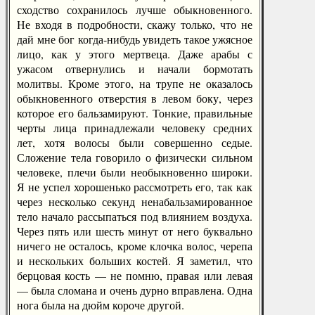
сходство сохранилось лучше обыкновенного.
Не входя в подробности, скажу только, что не
дай мне бог когда-нибудь увидеть такое ужясное
лицо, как у этого мертвеца. Даже арабы с
ужасом отвернулись и начали бормотать
молитвы. Кроме этого, на трупе не оказалось
обыкновенного отверстия в левом боку, через
которое его бальзамируют. Тонкие, правильные
черты лица принадлежали человеку средних
лет, хотя волосы были совершенно седые.
Сложение тела говорило о физически сильном
человеке, плечи были необыкновенно широки.
Я не успел хорошенько рассмотреть его, так как
через несколько секунд ненабальзамированное
тело начало рассыпаться под влиянием воздуха.
Через пять или шесть минут от него буквально
ничего не осталось, кроме клочка волос, черепа
и нескольких больших костей. Я заметил, что
берцовая кость — не помню, правая или левая
— была сломана и очень дурно вправлена. Одна
нога была на дюйм короче другой.