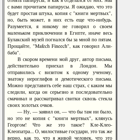
с вами прочитаем папирусы. Я ожидаю, что это
будет простая штука, копия с "книги мертвых",
но, быть может, в них есть еще что-нибудь.
Разумеется, я никому не говорил о своем
маленьком приключении в Египте, иначе весь
Булакский музей погнался бы за мной по пятам.
Прощайте, "Mafech Fineech", как говорил Али-
баба".
В скором времени мой друг, автор письма,
действительно приехал в Лондон. Мы
отправились с визитом к одному ученому,
знатоку иероглифов и демотического письма.
Можно представить себе наш страх, с каким мы
следили, когда он серьезно и последовательно
смачивал и рассматривал свитки сквозь стекла
своих золотых очков.
— Ну, — заявил он, — что бы там ни было,
но это не копия с "книги мертвых", клянусь
Георгом! Что же это такое? Кле-Клео-
Клеопатра... О, милостивые государи, это так же
верно, как то, что я живой человек, что это