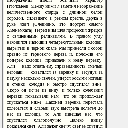
Птоломеев. Между ними я заметил изображение
величественного старца с длинной белой
бородой, сидевшего в резном кресле, держа в
руке жезл [Очевидно, это портрет самого
Аменемхата]. Перед ним шла процессия жрецов
с священными реликвиями. В правом углу
находился зияющий четырехугольный колодец,
вырытый в черной скале. Мы принесли с собой
бревно из тернового дерева и, положив его
поперек колодца, привязали к нему веревку.
Али — надо отдать ему справедливость, смелый
негодяй — схватился за веревку и, засунув за
пазуху несколько свечей, уперся босыми ногами
в стенки колодца и быстро спустился вниз.
Скоро он исчез из виду, и только колебания
веревки показывали нам, что он продолжает
спускаться ниже. Наконец веревка перестала
колебаться и слабый звук выстрела долетел до
нас из колодца: то Али извещал нас, что
спустился благополучно. Далеко внизу
показался свет: Али зажег свечу; свет ее спугнул