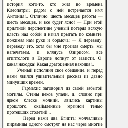
история кого-то, кто жил во времена
Клеопатры; рядом с ней встречается имя
Антония!.. Отлично, шесть месяцев работы —
шесть месяцев, и все будет ясно! — При этой
приятной перспективе ученый потерял всякую
власть над собой и начал прыгать по комнате,
пожимая нам руки и бормоча: — Я переведу,
переведу это, хотя бы мне грозила смерть, мы
напечатаем, и, клянусь Озирисом, все
египтологи в Европе лопнут от зависти. О,
какая находка! Какая драгоценная находка!..
Ученый исполнил свое обещание, и перед
нами явился удивительный рассказ из давно
минувших времен.
Гармахис заговорил из своей забытой
могилы. Стены веков упали, и, словно при
ярком блеске молний, явились картины
прошлого, окаймленные мрачной тенью
протекших столетий...
Перед нами два Египта: молчаливые
пирамиды одного смотрят на нас через многие