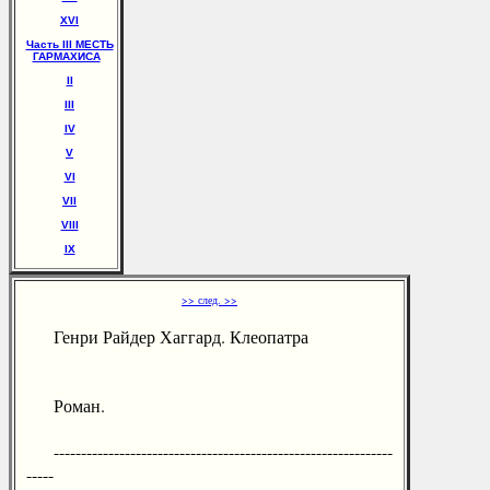
XVI
Часть III МЕСТЬ
ГАРМАХИСА
II
III
IV
V
VI
VII
VIII
IX
>> след. >>
Генри Райдер Хаггард. Клеопатра
Роман.
--------------------------------------------------------------
-----