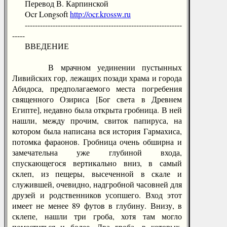
Перевод В. Карпинской
Ocr Longsoft
http://ocr.krossw.ru
--------------------------------------------------------------
-----
ВВЕДЕНИЕ
В мрачном уединении пустынных
Ливийских гор, лежащих позади храма и города
Абидоса, предполагаемого места погребения
священного Озириса [Бог света в Древнем
Египте], недавно была открыта гробница. В ней
нашли, между прочим, свиток папируса, на
котором была написана вся история Гармахиса,
потомка фараонов. Гробница очень обширна и
замечательна уже глубиной входа,
спускающегося вертикально вниз, в самый
склеп, из пещеры, высеченной в скале и
служившей, очевидно, надгробной часовней для
друзей и родственников усопшего. Вход этот
имеет не менее 89 футов в глубину. Внизу, в
склепе, нашли три гроба, хотя там могло
поместиться и более. Два гроба, в которых,