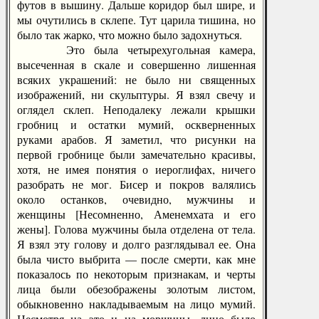
футов в вышину. Дальше коридор был шире, и
мы очутились в склепе. Тут царила тишина, но
было так жарко, что можно было задохнуться.
Это была четырехугольная камера,
высеченная в скале и совершенно лишенная
всяких украшений: не было ни священных
изображений, ни скульптуры. Я взял свечу и
оглядел склеп. Неподалеку лежали крышки
гробниц и остатки мумий, оскверненных
руками арабов. Я заметил, что рисунки на
первой гробнице были замечательно красивы,
хотя, не имея понятия о иероглифах, ничего
разобрать не мог. Бисер и покров валялись
около останков, очевидно, мужчины и
женщины [Несомненно, Аменемхата и его
жены]. Голова мужчины была отделена от тела.
Я взял эту голову и долго разглядывал ее. Она
была чисто выбрита — после смерти, как мне
показалось по некоторым признакам, и черты
лица были обезображены золотым листом,
обыкновенно накладываемым на лицо мумий.
Несмотря на это и на морщины, лицо было