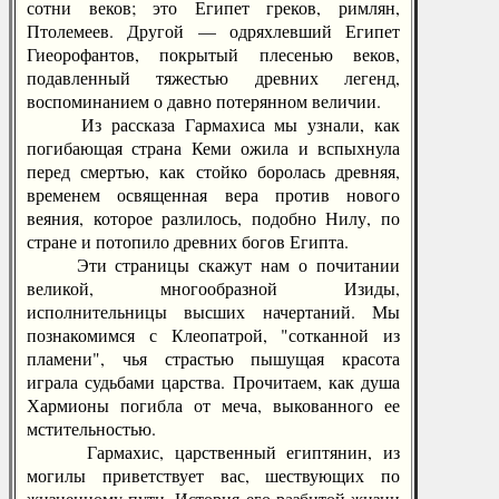
сотни веков; это Египет греков, римлян,
Птолемеев. Другой — одряхлевший Египет
Гиеорофантов, покрытый плесенью веков,
подавленный тяжестью древних легенд,
воспоминанием о давно потерянном величии.
Из рассказа Гармахиса мы узнали, как
погибающая страна Кеми ожила и вспыхнула
перед смертью, как стойко боролась древняя,
временем освященная вера против нового
веяния, которое разлилось, подобно Нилу, по
стране и потопило древних богов Египта.
Эти страницы скажут нам о почитании
великой, многообразной Изиды,
исполнительницы высших начертаний. Мы
познакомимся с Клеопатрой, "сотканной из
пламени", чья страстью пышущая красота
играла судьбами царства. Прочитаем, как душа
Хармионы погибла от меча, выкованного ее
мстительностью.
Гармахис, царственный египтянин, из
могилы приветствует вас, шествующих по
жизненному пути. История его разбитой жизни