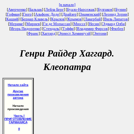
[в начало]
[
Аверченко
] [
Бальзак
] [
Лейла Берг
] [
Буало-Нарсежак
] [
Булгаков
] [
Бунин
]
[
Гофман
] [
Гюго
] [
Альфонс Доде
] [
Драйзер
] [
Знаменский
] [
Леонид Зорин
]
[
Кашиф
] [
Бернар Клавель
] [
Крылов
] [
Крымов
] [
Лакербай
] [
Виль Липатов
]
[
Мериме
] [
Мирнев
] [
Ги де Мопассан
] [
Мюссе
] [
Несин
] [
Эдвард Олби
]
[
Игорь Пидоренко
] [
Стендаль
] [
Тэффи
] [
Владимир Фирсов
] [
Флобер
]
[
Франс
] [
Хаггард
] [
Эрнест Хемингуэй
] [
Энтони
]
Генри Райдер Хаггард.
Клеопатра
Начало сайта
Другие
произведения
автора
Начало
произведения
Часть I
ПРИГОТОВЛЕНИЕ
ГАРМАХИСА
II