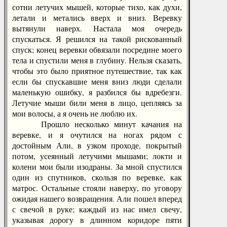
сотни летучих мышей, которые тихо, как духи,
летали и метались вверх и вниз. Веревку
вытянули наверх. Настала моя очередь
спускаться. Я решился на такой рискованный
спуск; конец веревки обвязали посредине моего
тела и спустили меня в глубину. Нельзя сказать,
чтобы это было приятное путешествие, так как
если бы спускавшие меня вниз люди сделали
маленькую ошибку, я разбился бы вдребезги.
Летучие мыши били меня в лицо, цепляясь за
мои волосы, а я очень не люблю их.
Прошло несколько минут качания на
веревке, и я очутился на ногах рядом с
достойным Али, в узком проходе, покрытый
потом, усеянный летучими мышами; локти и
колени мои были изодраны. За мной спустился
один из спутников, скользя по веревке, как
матрос. Остальные стояли наверху, по уговору
ожидая нашего возвращения. Али пошел вперед
с свечой в руке; каждый из нас имел свечу,
указывая дорогу в длинном коридоре пяти