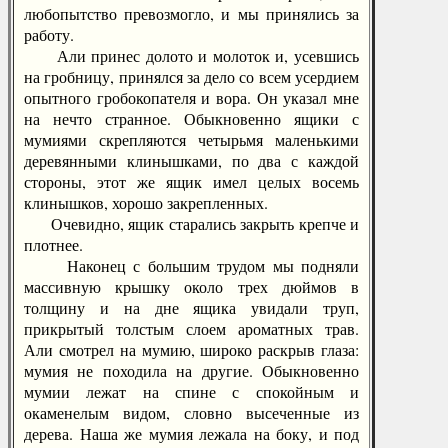
любопытство превозмогло, и мы принялись за
работу.
Али принес долото и молоток и, усевшись
на гробницу, принялся за дело со всем усердием
опытного гробокопателя и вора. Он указал мне
на нечто странное. Обыкновенно ящики с
мумиями скрепляются четырьмя маленькими
деревянными клинышками, по два с каждой
стороны, этот же ящик имел целых восемь
клинышков, хорошо закрепленных.
Очевидно, ящик старались закрыть крепче и
плотнее.
Наконец с большим трудом мы подняли
массивную крышку около трех дюймов в
толщину и на дне ящика увидали труп,
прикрытый толстым слоем ароматных трав.
Али смотрел на мумию, широко раскрыв глаза:
мумия не походила на другие. Обыкновенно
мумии лежат на спине с спокойным и
окаменелым видом, словно высеченные из
дерева. Наша же мумия лежала на боку, и под