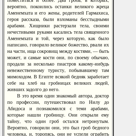
вероятно, покоились останки великого жреца
Аменемхата и его жены, родителей Гармахиса,
героя рассказа, были взломаны бесстыдными
арабами. Хищники растерзали тела, своими
нечестивыми руками касались тела священного
Аменемхата и той, через которую, как было
написано, говорило великое божество, рвали их
на части, ища сокровищ между костями, — быть
может, и самые кости они, по своему обычаю,
продали за несколько пиастров какому-нибудь
невежественному туристу, побывавшему там
мимоходом. В Египте всякий бедняк заработает
себе на хлеб на гробницах великих людей,
живших задолго до него.
В это время один знакомый автора, доктор
по профессии, путешествовал по Нилу до
Абидоса и познакомился с теми арабами,
которые нашли гробницу. Они открыли ему
тайну, что один гроб остался нетронутым.
Вероятно, говорили они, это был гроб бедного
человека, и, торопясь, они не успели ограбить