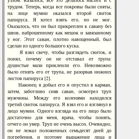
трудом. Теперь, когда все покровы были сняты,
на лице мумии оказался второй свиток
папируса. Я хотел взять его, но не мог.
Оказалось, что он был прикреплен к савану без
швов, наброшенному как мешок и завязанному
у ног. Этот саван, плотно навощенный, был
сделан из одного большого куска.
Я взял свечу, чтобы разглядеть свиток, и
понял, почему он не отставал от трупа:
душистые мази приклеили его. Невозможно
было отнять его от трупа, не разорвав нижних
листов папируса [2].
Наконец я добыл его и опустил в карман,
затем, заботливо сняв саван, осмотрел труп
мужчины. Между его коленями находился
третий свиток папируса. Я взял его и взглянул в
лицо мумии. Одного взгляда на его лицо было
достаточно для меня, врача, чтобы понять,
отчего он умер. Труп не очень высох. Очевидно,
он не лежал положенных семьдесят дней до
погребения, и поэтому выражение лица и