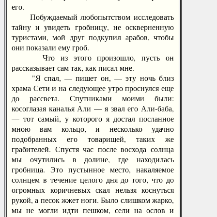
его.
Побуждаемый любопытством исследовать
тайну и увидеть гробницу, не оскверненную
туристами, мой друг подкупил арабов, чтобы
они показали ему гроб.
Что из этого произошло, пусть он
рассказывает сам так, как писал мне.
"Я спал, — пишет он, — эту ночь близ
храма Сети и на следующее утро проснулся еще
до рассвета. Спутниками моими были:
косоглазая каналья Али — я звал его Али-баба,
— тот самый, у которого я достал посланное
мною вам кольцо, и несколько удачно
подобранных его товарищей, таких же
грабителей. Спустя час после восхода солнца
мы очутились в долине, где находилась
гробница. Это пустынное место, накаляемое
солнцем в течение целого дня до того, что до
огромных коричневых скал нельзя коснуться
рукой, а песок жжет ноги. Было слишком жарко,
мы не могли идти пешком, сели на ослов и