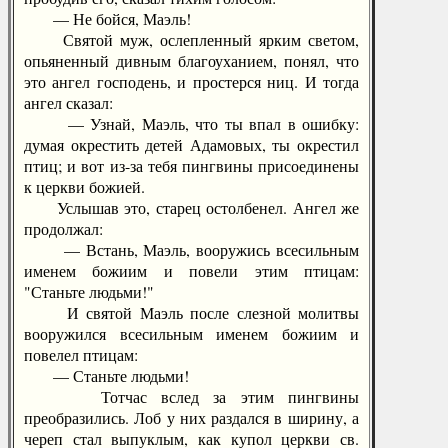
— Не бойся, Маэль!
Святой муж, ослепленный ярким светом,
опьяненный дивным благоуханием, понял, что
это ангел господень, и простерся ниц. И тогда
ангел сказал:
— Узнай, Маэль, что ты впал в ошибку:
думая окрестить детей Адамовых, ты окрестил
птиц; и вот из-за тебя пингвины присоединены
к церкви божией.
Услышав это, старец остолбенел. Ангел же
продолжал:
— Встань, Маэль, вооружись всесильным
именем божиим и повели этим птицам:
"Станьте людьми!"
И святой Маэль после слезной молитвы
вооружился всесильным именем божиим и
повелел птицам:
— Станьте людьми!
Тотчас вслед за этим пингвины
преобразились. Лоб у них раздался в ширину, а
череп стал выпуклым, как купол церкви св.