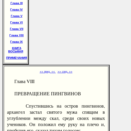
Глава III
Глава IV
Глава V
Глава VI
Глава VII
Глава VIII
Глава IX
КНИГА
ВОСЬМАЯ
ПРИМЕЧАНИЯ
<< пред. <<
>> след. >>
Глава VIII
ПРЕВРАЩЕНИЕ ПИНГВИНОВ
Спустившись на остров пингвинов,
архангел застал святого мужа спящим в
углублении между скал, среди своих новых
учеников. Он положил ему руку на плечо и,
пробудив его, сказал тихим голосом: