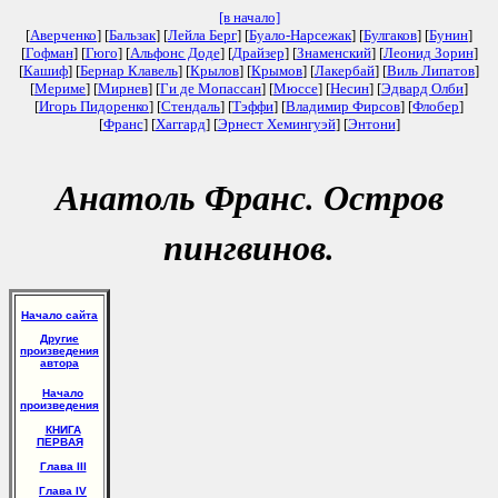
[в начало]
[
Аверченко
] [
Бальзак
] [
Лейла Берг
] [
Буало-Нарсежак
] [
Булгаков
] [
Бунин
]
[
Гофман
] [
Гюго
] [
Альфонс Доде
] [
Драйзер
] [
Знаменский
] [
Леонид Зорин
]
[
Кашиф
] [
Бернар Клавель
] [
Крылов
] [
Крымов
] [
Лакербай
] [
Виль Липатов
]
[
Мериме
] [
Мирнев
] [
Ги де Мопассан
] [
Мюссе
] [
Несин
] [
Эдвард Олби
]
[
Игорь Пидоренко
] [
Стендаль
] [
Тэффи
] [
Владимир Фирсов
] [
Флобер
]
[
Франс
] [
Хаггард
] [
Эрнест Хемингуэй
] [
Энтони
]
Анатоль Франс. Остров
пингвинов.
Начало сайта
Другие
произведения
автора
Начало
произведения
КНИГА
ПЕРВАЯ
Глава III
Глава IV