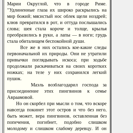
Марии Округлой, что в городе Риме.
"Удлиненные глаза их широко раскрылись на
мир божий; мясистый нос облек щели ноздрей;
клюв превратился в рот, и оттуда послышались
слова; шея стала короче и толще, крылья
преобразились в руки, а лапы — в ноги; грудь
стала обиталищем беспокойной души.
Все же в них остались кое-какие следы
первоначальной их природы. Они не утратили
привычки поглядывать искоса; при ходьбе
продолжали раскачиваться на своих коротких
ножках; на теле у них сохранился легкий
пушок.
Маэль возблагодарил господа за
присоединение этих пингвинов к семье
Авраамовой.
Но он скорбел при мысли о том, что вскоре
навсегда покинет этот остров и что без него,
быть может, вера пингвинов, оставленная без
попечения, погибнет, подобно слишком
молодому и слишком слабому деревцу. И он