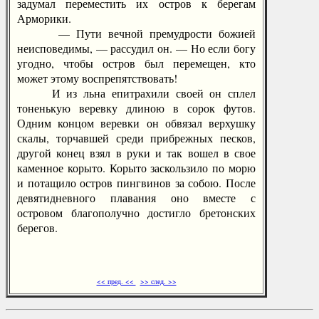
задумал переместить их остров к берегам
Арморики.
— Пути вечной премудрости божией
неисповедимы, — рассудил он. — Но если богу
угодно, чтобы остров был перемещен, кто
может этому воспрепятствовать!
И из льна епитрахили своей он сплел
тоненькую веревку длиною в сорок футов.
Одним концом веревки он обвязал верхушку
скалы, торчавшей среди прибрежных песков,
другой конец взял в руки и так вошел в свое
каменное корыто. Корыто заскользило по морю
и потащило остров пингвинов за собою. После
девятидневного плавания оно вместе с
островом благополучно достигло бретонских
берегов.
<< пред. <<
>> след. >>